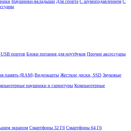
шники
Наушники-вкладыши
Для спорта
С шумоподавлением
С
ссуары
 USB портов
Блоки питания для ноутбуков
Прочие аксессуары
ая память (RAM)
Видеокарты
Жесткие диски, SSD
Звуковые
мпьютерные наушники и гарнитуры
Компьютерные
ьшим экраном
Смартфоны 32 Гб
Смартфоны 64 Гб