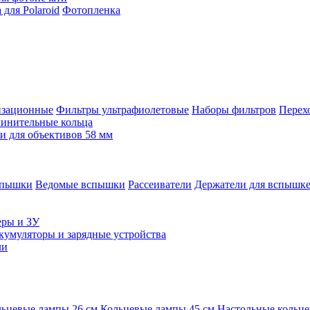
для Polaroid
Фотопленка
изационные
Фильтры ультрафиолетовые
Наборы фильтров
Перех
инительные кольца
 для объективов 58 мм
спышки
Ведомые вспышки
Рассеиватели
Держатели для вспышк
еры и ЗУ
кумуляторы и зарядные устройства
ли
ьцевые лампы 26 см
Кольцевые лампы 45 см
Настольные кольц