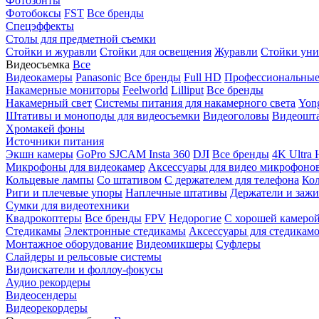
Фотозонты
Фотобоксы
FST
Все бренды
Спецэффекты
Столы для предметной съемки
Стойки и журавли
Стойки для освещения
Журавли
Стойки уни
Видеосъемка
Все
Видеокамеры
Panasonic
Все бренды
Full HD
Профессиональны
Накамерные мониторы
Feelworld
Lilliput
Все бренды
Накамерный свет
Системы питания для накамерного света
Yon
Штативы и моноподы для видеосъемки
Видеоголовы
Видеошт
Хромакей фоны
Источники питания
Экшн камеры
GoPro
SJCAM
Insta 360
DJI
Все бренды
4K Ultra
Микрофоны для видеокамер
Аксессуары для видео микрофоно
Кольцевые лампы
Со штативом
C держателем для телефона
Кол
Риги и плечевые упоры
Наплечные штативы
Держатели и заж
Сумки для видеотехники
Квадрокоптеры
Все бренды
FPV
Недорогие
С хорошей камеро
Стедикамы
Электронные стедикамы
Аксессуары для стедикам
Монтажное оборудование
Видеомикшеры
Суфлеры
Слайдеры и рельсовые системы
Видоискатели и фоллоу-фокусы
Аудио рекордеры
Видеосендеры
Видеорекордеры