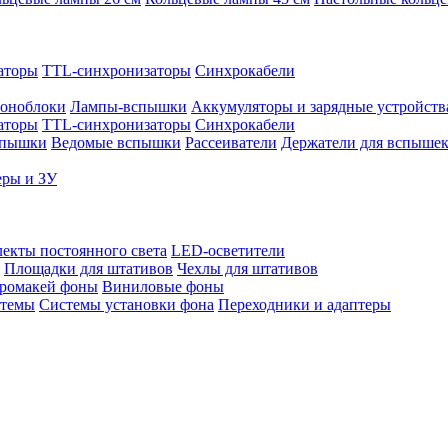
аторы
TTL-синхронизаторы
Синхрокабели
оноблоки
Лампы-вспышки
Аккумуляторы и зарядные устройств
аторы
TTL-синхронизаторы
Синхрокабели
спышки
Ведомые вспышки
Рассеиватели
Держатели для вспыше
еры и ЗУ
екты постоянного света
LED-осветители
Площадки для штативов
Чехлы для штативов
ромакей фоны
Виниловые фоны
стемы
Системы установки фона
Переходники и адаптеры