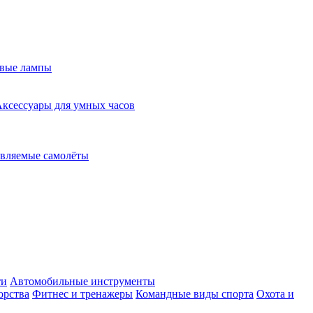
евые лампы
ксессуары для умных часов
вляемые самолёты
ти
Автомобильные инструменты
орства
Фитнес и тренажеры
Командные виды спорта
Охота и