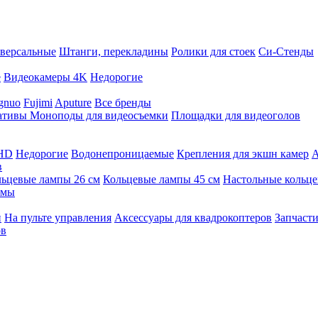
версальные
Штанги, перекладины
Ролики для стоек
Си-Стенды
е
Видеокамеры 4K
Недорогие
gnuo
Fujimi
Aputure
Все бренды
ативы
Моноподы для видеосъемки
Площадки для видеоголов
 HD
Недорогие
Водонепроницаемые
Крепления для экшн камер
А
в
ьцевые лампы 26 см
Кольцевые лампы 45 см
Настольные кольц
имы
й
На пульте управления
Аксессуары для квадрокоптеров
Запчасти
ов