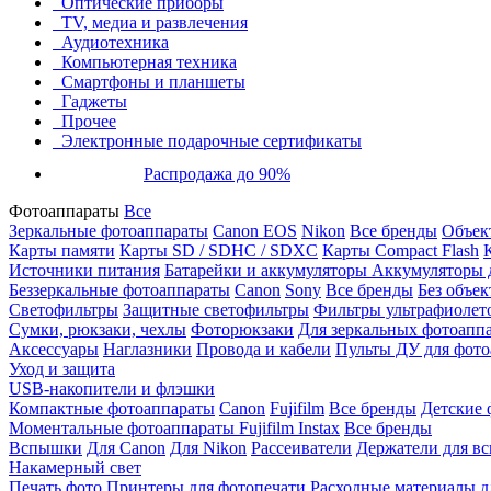
Оптические приборы
TV, медиа и развлечения
Аудиотехника
Компьютерная техника
Смартфоны и планшеты
Гаджеты
Прочее
Электронные подарочные сертификаты
Распродажа до 90%
Фотоаппараты
Все
Зеркальные фотоаппараты
Canon EOS
Nikon
Все бренды
Объект
Карты памяти
Карты SD / SDHC / SDXC
Карты Compact Flash
Источники питания
Батарейки и аккумуляторы
Аккумуляторы д
Беззеркальные фотоаппараты
Canon
Sony
Все бренды
Без объек
Светофильтры
Защитные светофильтры
Фильтры ультрафиолет
Сумки, рюкзаки, чехлы
Фоторюкзаки
Для зеркальных фотоапп
Аксессуары
Наглазники
Провода и кабели
Пульты ДУ для фото
Уход и защита
USB-накопители и флэшки
Компактные фотоаппараты
Canon
Fujifilm
Все бренды
Детские 
Моментальные фотоаппараты
Fujifilm Instax
Все бренды
Вспышки
Для Canon
Для Nikon
Рассеиватели
Держатели для в
Накамерный свет
Печать фото
Принтеры для фотопечати
Расходные материалы д