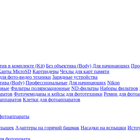
ив в комплекте (Kit)
Без объектива (Body)
Для начинающих
Про
Карты MicroSD
Картридеры
Чехлы для карт памяти
ля фото-видео техники
Зарядные устройства
тива (Body)
Профессиональные
Для начинающих
Nikon
овые
Фильтры поляризационные
ND-фильтры
Наборы фильтров
аратов
Фоточемоданы и кейсы для фототехники
Ремни для фото
аппаратов
Клетки для фотоаппаратов
фотоаппараты
спышек
Адаптеры на горячий башмак
Насадки на вспышки
Исто
ля фотопечати