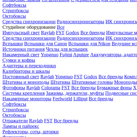
Софтбоксы
Стрипбоксы
Октобоксы
Средства синхронизации
Радиосинхронизаторы
ИК синхрониз
Студийное оборудование
Все
Импульсный свет
Raylab
FST
Godox
Все бренды
Импульсные м
Средства синхронизации
Радиосинхронизаторы
ИК синхрониз
Вспышки
Вспышки для Canon
Вспышки для Nikon
Ведущие в
Источники питания
Чехлы для вспышек
Накамерный свет
Yongnuo
Fujimi
Aputure
Аккумуляторы, адапт
Сумки и кофры
Адаптеры и переходники
Калибраторы и шкалы
Постоянный свет
Raylab
Yongnuo
FST
Godox
Все бренды
Компл
Штативы и моноподы
Штативы
Штативные головы
Моноподы
Фотофоны
Raylab
Colorama
FST
Все бренды
Бумажные фоны
Х
Системы крепления
Зажимы, держатели, муфты
Подвесные си
Накамерные мониторы
Feelworld
Lilliput
Все бренды
Софтбоксы
Стрипбоксы
Октобоксы
Отражатели
Raylab
FST
Все бренды
Лампы и пайрекс
Рефлекторы, соты, шторки