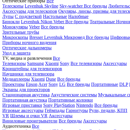
Оптические приборы
Все
Телескопы
Levenhuk Skyline
Sky-watcher
Все бренды
Любительс
Аксессуары для телескопов
Окуляры, линзы, призмы для телес
Лупы
С подсветкой
Настольные
Налобные
Бинокли
Levenhuk
Nikon
Veber
Все бренды
Театральные
Ночно
Монокуляры
Veber
Все бренды
Зрительные трубы
Микроскопы
Bresser
Levenhuk
Микромед
Все бренды
Цифровы
Приборы ночного видения
Оптические дальномеры
Уход и защита
TV, медиа и развлечения
Все
Телевизоры
Samsung
Xiaomi
Sony
Все телевизоры
Аксессуары
Кронштейны для телевизоров
Наушники для телевизора
Медиаплееры
Xiaomi
Dune
Все бренды
Проекторы
Epson
Acer
Sony
LG
Все бренды
Портативные
DLP
Экраны для проекторов
Стационарная акустика
Акустические системы
Музыкальные с
Портативная акустика
Портативные колонки
Игровые приставки
Sony PlayStation
Nintendo
Все бренды
Игровые аксессуары
Геймпады
Гарнитуры
Рули, педали, КПП
VR
Шлемы и очки VR
Аксессуары
Виниловые проигрыватели
Все бренды
Аксессуары
Аудиотехника
Все