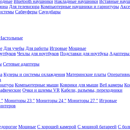
водные
Bluetooth наушники
Накладные наушники
Вставные нау
фона
Для телевизора
Компьютерные наушники и гарнитуры
Аксе
истемы
Сабвуферы
Саундбары
Настольные
е
Для учебы
Для работы
Игровые
Мощные
оутбуков
Чехлы для ноутбуков
Подставки для ноутбука
Адаптеры
ы
Сетевые адаптеры
ра
Кулеры и системы охлаждения
Материнские платы
Оперативн
в
иатура
Компьютерные мыши
Коврики для мыши
Веб камеры
Ко
афические
Очки и шлемы VR
Кабели, разъемы, переходники
 "
Мониторы 23 "
Мониторы 24 "
Мониторы 27 "
Игровые
интеров
едорогие
Мощные
С хорошей камерой
С мощной батареей
С бол