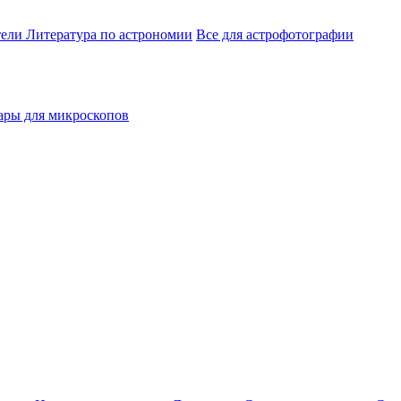
тели
Литература по астрономии
Все для астрофотографии
ары для микроскопов