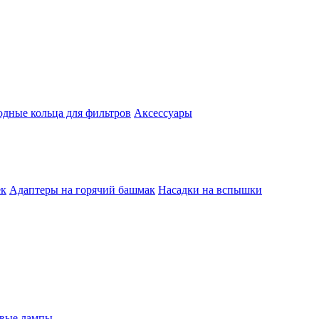
одные кольца для фильтров
Аксессуары
ек
Адаптеры на горячий башмак
Насадки на вспышки
евые лампы