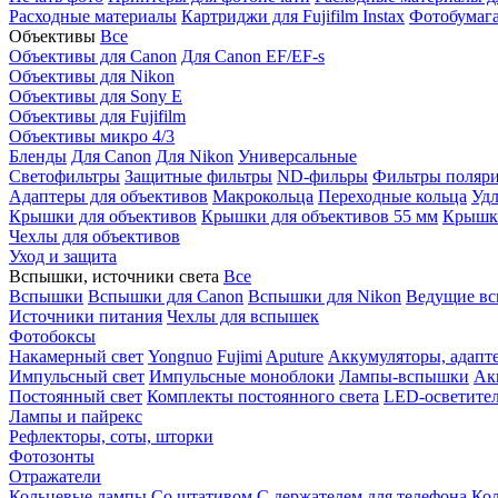
Расходные материалы
Картриджи для Fujifilm Instax
Фотобумага 
Объективы
Все
Объективы для Canon
Для Canon EF/EF-s
Объективы для Nikon
Объективы для Sony E
Объективы для Fujifilm
Объективы микро 4/3
Бленды
Для Canon
Для Nikon
Универсальные
Светофильтры
Защитные фильтры
ND-фильры
Фильтры поляр
Адаптеры для объективов
Макрокольца
Переходные кольца
Удл
Крышки для объективов
Крышки для объективов 55 мм
Крышки
Чехлы для объективов
Уход и защита
Вспышки, источники света
Все
Вспышки
Вспышки для Canon
Вспышки для Nikon
Ведущие в
Источники питания
Чехлы для вспышек
Фотобоксы
Накамерный свет
Yongnuo
Fujimi
Aputure
Аккумуляторы, адапт
Импульсный свет
Импульсные моноблоки
Лампы-вспышки
Ак
Постоянный свет
Комплекты постоянного света
LED-осветите
Лампы и пайрекс
Рефлекторы, соты, шторки
Фотозонты
Отражатели
Кольцевые лампы
Со штативом
С держателем для телефона
Кол