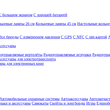
С большим экраном
С хорошей батареей
ьцевые лампы 26 см
Кольцевые лампы 45 см
Настольные кольц
Все бренды
C измерением давления
C GPS
C NFC
C sim картой
А
сессуары
оуправляемые вертолёты
Радиоуправляемые игрушки
Радиоупра
ксессуары для электротранспорта
ары для электронных книг
Автомобильные охранные системы
Автоаксессуары
Автозапчас
ньки и аксессуары
Самокаты
Скейты и лонгборды
Игры
Единоб