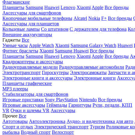
Флагманские
Планшеты
Samsung
Huawei
Lenovo
Xiaomi
Apple
Все бренды
Аксессуары для смартфонов
Кнопочные мобильные телефоны
Alcatel
Nokia
F+
Все бренды
Аксессуары для планшетов
Кольцевые лампы
Со штативом
C держателем для телефона
Кол
Внешние аккумуляторы
Гаджеты
Все
Умные часы
Apple Watch
Xiaomi
Samsung Galaxy Watch
Huawei
Фитнес браслеты
Xiaomi
Samsung
Huawei
Все бренды
Планшеты
Samsung
Huawei
Lenovo
Xiaomi
Apple
Все бренды
Ак
Квадрокоптеры и аксессуары
Радиоуправляемые модели
Радиоуправляемые автомобили
Ради
Электротранспорт
Гироскутеры
Электросамокаты
Запчасти и а
Электронные книги и аксессуары
Электронные книги
Аксессу
Планшеты графические
MP3 плееры
Стабилизаторы для смартфонов
Игровые приставки
Sony PlayStation
Nintendo
Все бренды
Игровые аксессуары
Геймпады
Гарнитуры
Рули, педали, КПП
VR
Очки и шлемы VR
Аксессуары
Прочее
Все
Автотовары
Автоэлектроника
Аудио- и видеотехника для авто
Спорт и отдых
Электрический транспорт
Туризм
Роликовые ко
рыбалка
Водный спорт
Велоспорт