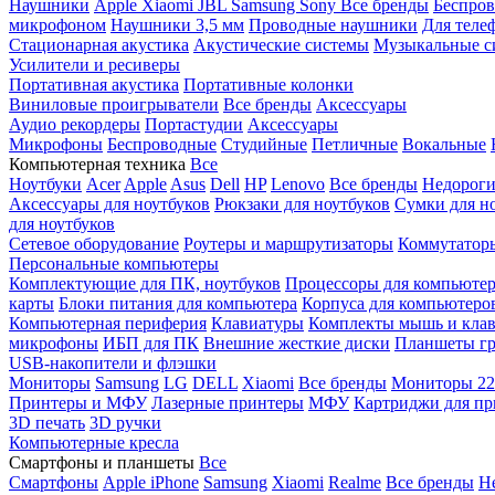
Наушники
Apple
Xiaomi
JBL
Samsung
Sony
Все бренды
Беспро
микрофоном
Наушники 3,5 мм
Проводные наушники
Для теле
Стационарная акустика
Акустические системы
Музыкальные с
Усилители и ресиверы
Портативная акустика
Портативные колонки
Виниловые проигрыватели
Все бренды
Аксессуары
Аудио рекордеры
Портастудии
Аксессуары
Микрофоны
Беспроводные
Студийные
Петличные
Вокальные
Компьютерная техника
Все
Ноутбуки
Acer
Apple
Asus
Dell
HP
Lenovo
Все бренды
Недороги
Аксессуары для ноутбуков
Рюкзаки для ноутбуков
Сумки для н
для ноутбуков
Сетевое оборудование
Роутеры и маршрутизаторы
Коммутатор
Персональные компьютеры
Комплектующие для ПК, ноутбуков
Процессоры для компьюте
карты
Блоки питания для компьютера
Корпуса для компьютеро
Компьютерная периферия
Клавиатуры
Комплекты мышь и клав
микрофоны
ИБП для ПК
Внешние жесткие диски
Планшеты гр
USB-накопители и флэшки
Мониторы
Samsung
LG
DELL
Xiaomi
Все бренды
Мониторы 22
Принтеры и МФУ
Лазерные принтеры
МФУ
Картриджи для пр
3D печать
3D ручки
Компьютерные кресла
Смартфоны и планшеты
Все
Смартфоны
Apple iPhone
Samsung
Xiaomi
Realme
Все бренды
Н