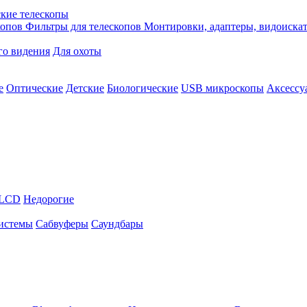
кие телескопы
копов
Фильтры для телескопов
Монтировки, адаптеры, видоиска
го видения
Для охоты
е
Оптические
Детские
Биологические
USB микроскопы
Аксессу
LCD
Недорогие
истемы
Сабвуферы
Саундбары