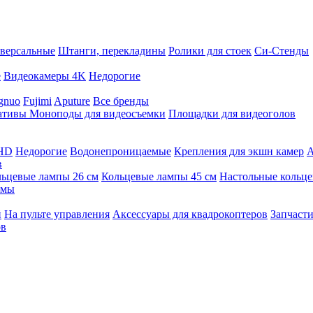
версальные
Штанги, перекладины
Ролики для стоек
Си-Стенды
е
Видеокамеры 4K
Недорогие
gnuo
Fujimi
Aputure
Все бренды
ативы
Моноподы для видеосъемки
Площадки для видеоголов
 HD
Недорогие
Водонепроницаемые
Крепления для экшн камер
А
в
ьцевые лампы 26 см
Кольцевые лампы 45 см
Настольные кольц
имы
й
На пульте управления
Аксессуары для квадрокоптеров
Запчасти
ов