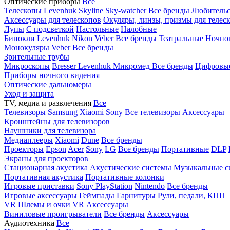
Оптические приборы
Все
Телескопы
Levenhuk Skyline
Sky-watcher
Все бренды
Любительс
Аксессуары для телескопов
Окуляры, линзы, призмы для телес
Лупы
С подсветкой
Настольные
Налобные
Бинокли
Levenhuk
Nikon
Veber
Все бренды
Театральные
Ночно
Монокуляры
Veber
Все бренды
Зрительные трубы
Микроскопы
Bresser
Levenhuk
Микромед
Все бренды
Цифровы
Приборы ночного видения
Оптические дальномеры
Уход и защита
TV, медиа и развлечения
Все
Телевизоры
Samsung
Xiaomi
Sony
Все телевизоры
Аксессуары
Кронштейны для телевизоров
Наушники для телевизора
Медиаплееры
Xiaomi
Dune
Все бренды
Проекторы
Epson
Acer
Sony
LG
Все бренды
Портативные
DLP
Экраны для проекторов
Стационарная акустика
Акустические системы
Музыкальные с
Портативная акустика
Портативные колонки
Игровые приставки
Sony PlayStation
Nintendo
Все бренды
Игровые аксессуары
Геймпады
Гарнитуры
Рули, педали, КПП
VR
Шлемы и очки VR
Аксессуары
Виниловые проигрыватели
Все бренды
Аксессуары
Аудиотехника
Все