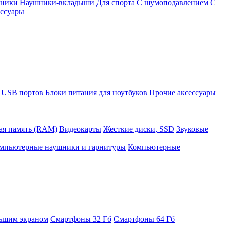
шники
Наушники-вкладыши
Для спорта
С шумоподавлением
С
ссуары
 USB портов
Блоки питания для ноутбуков
Прочие аксессуары
ая память (RAM)
Видеокарты
Жесткие диски, SSD
Звуковые
мпьютерные наушники и гарнитуры
Компьютерные
ьшим экраном
Смартфоны 32 Гб
Смартфоны 64 Гб