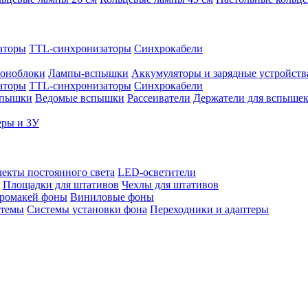
аторы
TTL-синхронизаторы
Синхрокабели
оноблоки
Лампы-вспышки
Аккумуляторы и зарядные устройств
аторы
TTL-синхронизаторы
Синхрокабели
спышки
Ведомые вспышки
Рассеиватели
Держатели для вспыше
еры и ЗУ
екты постоянного света
LED-осветители
Площадки для штативов
Чехлы для штативов
ромакей фоны
Виниловые фоны
стемы
Системы установки фона
Переходники и адаптеры