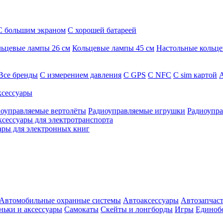
С большим экраном
С хорошей батареей
ьцевые лампы 26 см
Кольцевые лампы 45 см
Настольные кольц
Все бренды
C измерением давления
C GPS
C NFC
C sim картой
А
сессуары
оуправляемые вертолёты
Радиоуправляемые игрушки
Радиоупра
ксессуары для электротранспорта
ары для электронных книг
Автомобильные охранные системы
Автоаксессуары
Автозапчас
ньки и аксессуары
Самокаты
Скейты и лонгборды
Игры
Единоб