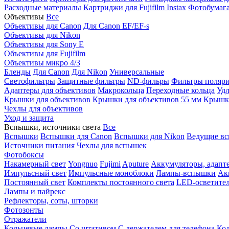
Расходные материалы
Картриджи для Fujifilm Instax
Фотобумага 
Объективы
Все
Объективы для Canon
Для Canon EF/EF-s
Объективы для Nikon
Объективы для Sony E
Объективы для Fujifilm
Объективы микро 4/3
Бленды
Для Canon
Для Nikon
Универсальные
Светофильтры
Защитные фильтры
ND-фильры
Фильтры поляр
Адаптеры для объективов
Макрокольца
Переходные кольца
Удл
Крышки для объективов
Крышки для объективов 55 мм
Крышки
Чехлы для объективов
Уход и защита
Вспышки, источники света
Все
Вспышки
Вспышки для Canon
Вспышки для Nikon
Ведущие в
Источники питания
Чехлы для вспышек
Фотобоксы
Накамерный свет
Yongnuo
Fujimi
Aputure
Аккумуляторы, адапт
Импульсный свет
Импульсные моноблоки
Лампы-вспышки
Ак
Постоянный свет
Комплекты постоянного света
LED-осветите
Лампы и пайрекс
Рефлекторы, соты, шторки
Фотозонты
Отражатели
Кольцевые лампы
Со штативом
С держателем для телефона
Кол