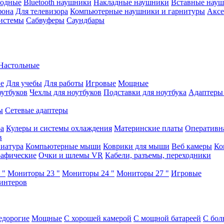
водные
Bluetooth наушники
Накладные наушники
Вставные нау
фона
Для телевизора
Компьютерные наушники и гарнитуры
Аксе
истемы
Сабвуферы
Саундбары
Настольные
е
Для учебы
Для работы
Игровые
Мощные
оутбуков
Чехлы для ноутбуков
Подставки для ноутбука
Адаптеры
ы
Сетевые адаптеры
ра
Кулеры и системы охлаждения
Материнские платы
Оперативн
в
иатура
Компьютерные мыши
Коврики для мыши
Веб камеры
Ко
афические
Очки и шлемы VR
Кабели, разъемы, переходники
 "
Мониторы 23 "
Мониторы 24 "
Мониторы 27 "
Игровые
интеров
едорогие
Мощные
С хорошей камерой
С мощной батареей
С бол