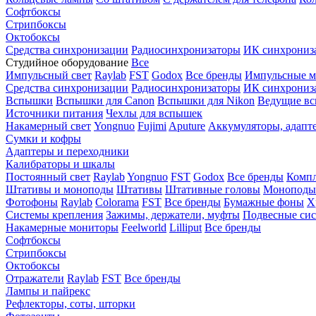
Софтбоксы
Стрипбоксы
Октобоксы
Средства синхронизации
Радиосинхронизаторы
ИК синхрониз
Студийное оборудование
Все
Импульсный свет
Raylab
FST
Godox
Все бренды
Импульсные м
Средства синхронизации
Радиосинхронизаторы
ИК синхрониз
Вспышки
Вспышки для Canon
Вспышки для Nikon
Ведущие в
Источники питания
Чехлы для вспышек
Накамерный свет
Yongnuo
Fujimi
Aputure
Аккумуляторы, адапт
Сумки и кофры
Адаптеры и переходники
Калибраторы и шкалы
Постоянный свет
Raylab
Yongnuo
FST
Godox
Все бренды
Компл
Штативы и моноподы
Штативы
Штативные головы
Моноподы
Фотофоны
Raylab
Colorama
FST
Все бренды
Бумажные фоны
Х
Системы крепления
Зажимы, держатели, муфты
Подвесные си
Накамерные мониторы
Feelworld
Lilliput
Все бренды
Софтбоксы
Стрипбоксы
Октобоксы
Отражатели
Raylab
FST
Все бренды
Лампы и пайрекс
Рефлекторы, соты, шторки