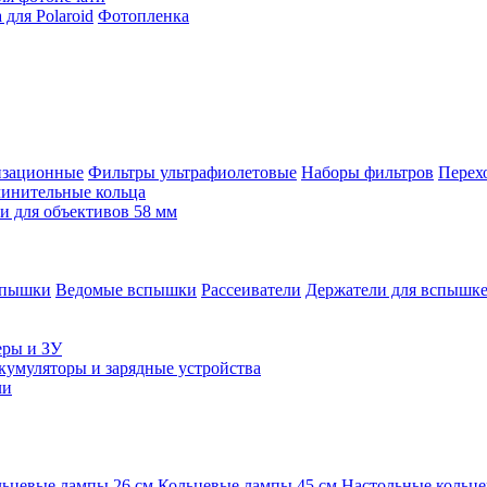
для Polaroid
Фотопленка
изационные
Фильтры ультрафиолетовые
Наборы фильтров
Перех
инительные кольца
 для объективов 58 мм
спышки
Ведомые вспышки
Рассеиватели
Держатели для вспышк
еры и ЗУ
кумуляторы и зарядные устройства
ли
ьцевые лампы 26 см
Кольцевые лампы 45 см
Настольные кольц