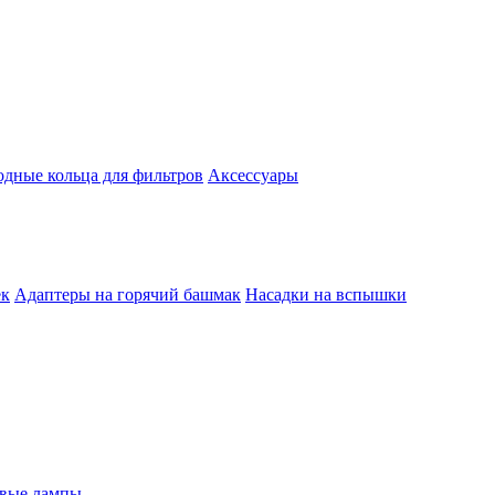
одные кольца для фильтров
Аксессуары
ек
Адаптеры на горячий башмак
Насадки на вспышки
евые лампы