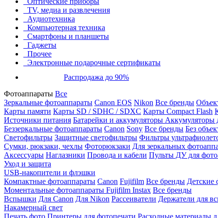
Оптические приборы
TV, медиа и развлечения
Аудиотехника
Компьютерная техника
Смартфоны и планшеты
Гаджеты
Прочее
Электронные подарочные сертификаты
Распродажа до 90%
Фотоаппараты
Все
Зеркальные фотоаппараты
Canon EOS
Nikon
Все бренды
Объект
Карты памяти
Карты SD / SDHC / SDXC
Карты Compact Flash
Источники питания
Батарейки и аккумуляторы
Аккумуляторы д
Беззеркальные фотоаппараты
Canon
Sony
Все бренды
Без объек
Светофильтры
Защитные светофильтры
Фильтры ультрафиолет
Сумки, рюкзаки, чехлы
Фоторюкзаки
Для зеркальных фотоапп
Аксессуары
Наглазники
Провода и кабели
Пульты ДУ для фото
Уход и защита
USB-накопители и флэшки
Компактные фотоаппараты
Canon
Fujifilm
Все бренды
Детские 
Моментальные фотоаппараты
Fujifilm Instax
Все бренды
Вспышки
Для Canon
Для Nikon
Рассеиватели
Держатели для в
Накамерный свет
Печать фото
Принтеры для фотопечати
Расходные материалы д