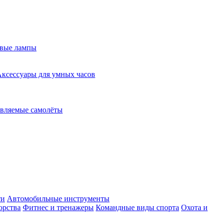
евые лампы
ксессуары для умных часов
вляемые самолёты
ти
Автомобильные инструменты
орства
Фитнес и тренажеры
Командные виды спорта
Охота и