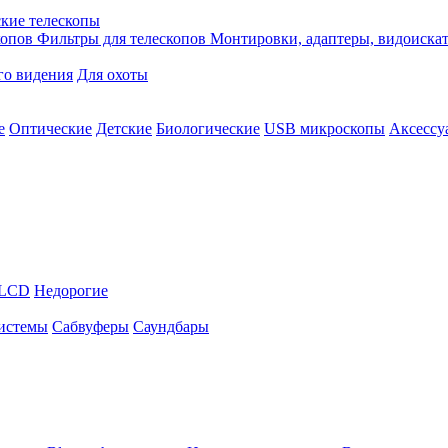
кие телескопы
копов
Фильтры для телескопов
Монтировки, адаптеры, видоиска
го видения
Для охоты
е
Оптические
Детские
Биологические
USB микроскопы
Аксессу
LCD
Недорогие
истемы
Сабвуферы
Саундбары