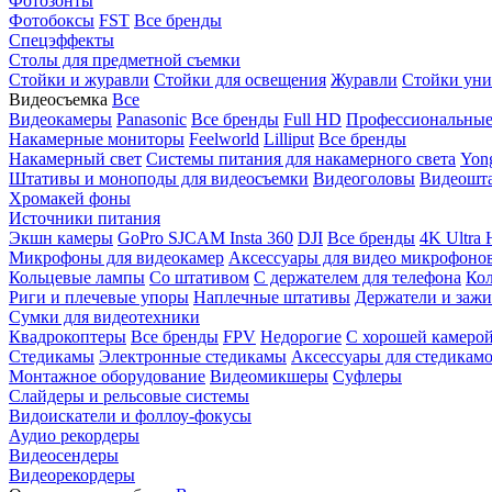
Фотозонты
Фотобоксы
FST
Все бренды
Спецэффекты
Столы для предметной съемки
Стойки и журавли
Стойки для освещения
Журавли
Стойки уни
Видеосъемка
Все
Видеокамеры
Panasonic
Все бренды
Full HD
Профессиональны
Накамерные мониторы
Feelworld
Lilliput
Все бренды
Накамерный свет
Системы питания для накамерного света
Yon
Штативы и моноподы для видеосъемки
Видеоголовы
Видеошт
Хромакей фоны
Источники питания
Экшн камеры
GoPro
SJCAM
Insta 360
DJI
Все бренды
4K Ultra
Микрофоны для видеокамер
Аксессуары для видео микрофоно
Кольцевые лампы
Со штативом
C держателем для телефона
Кол
Риги и плечевые упоры
Наплечные штативы
Держатели и заж
Сумки для видеотехники
Квадрокоптеры
Все бренды
FPV
Недорогие
С хорошей камеро
Стедикамы
Электронные стедикамы
Аксессуары для стедикам
Монтажное оборудование
Видеомикшеры
Суфлеры
Слайдеры и рельсовые системы
Видоискатели и фоллоу-фокусы
Аудио рекордеры
Видеосендеры
Видеорекордеры