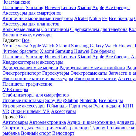
Флагманские
Планшеты
Samsung
Huawei
Lenovo
Xiaomi
Apple
Все бренды
Аксессуары для смартфонов
Кнопочные мобильные телефоны
Alcatel
Nokia
F+
Все бренды
Аксессуары для планшетов
Кольцевые лампы
Со штативом
C держателем для телефона
Кол
Внешние аккумуляторы
Гаджеты
Все
Умные часы
Apple Watch
Xiaomi
Samsung Galaxy Watch
Huawei
Фитнес браслеты
Xiaomi
Samsung
Huawei
Все бренды
Планшеты
Samsung
Huawei
Lenovo
Xiaomi
Apple
Все бренды
Ак
Квадрокоптеры и аксессуары
Радиоуправляемые модели
Радиоуправляемые автомобили
Ради
Электротранспорт
Гироскутеры
Электросамокаты
Запчасти и а
Электронные книги и аксессуары
Электронные книги
Аксессу
Планшеты графические
MP3 плееры
Стабилизаторы для смартфонов
Игровые приставки
Sony PlayStation
Nintendo
Все бренды
Игровые аксессуары
Геймпады
Гарнитуры
Рули, педали, КПП
VR
Очки и шлемы VR
Аксессуары
Прочее
Все
Автотовары
Автоэлектроника
Аудио- и видеотехника для авто
Спорт и отдых
Электрический транспорт
Туризм
Роликовые ко
рыбалка
Водный спорт
Велоспорт