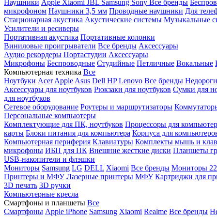
Наушники
Apple
Xiaomi
JBL
Samsung
Sony
Все бренды
Беспро
микрофоном
Наушники 3,5 мм
Проводные наушники
Для теле
Стационарная акустика
Акустические системы
Музыкальные с
Усилители и ресиверы
Портативная акустика
Портативные колонки
Виниловые проигрыватели
Все бренды
Аксессуары
Аудио рекордеры
Портастудии
Аксессуары
Микрофоны
Беспроводные
Студийные
Петличные
Вокальные
Компьютерная техника
Все
Ноутбуки
Acer
Apple
Asus
Dell
HP
Lenovo
Все бренды
Недороги
Аксессуары для ноутбуков
Рюкзаки для ноутбуков
Сумки для н
для ноутбуков
Сетевое оборудование
Роутеры и маршрутизаторы
Коммутатор
Персональные компьютеры
Комплектующие для ПК, ноутбуков
Процессоры для компьюте
карты
Блоки питания для компьютера
Корпуса для компьютеро
Компьютерная периферия
Клавиатуры
Комплекты мышь и клав
микрофоны
ИБП для ПК
Внешние жесткие диски
Планшеты гр
USB-накопители и флэшки
Мониторы
Samsung
LG
DELL
Xiaomi
Все бренды
Мониторы 22
Принтеры и МФУ
Лазерные принтеры
МФУ
Картриджи для пр
3D печать
3D ручки
Компьютерные кресла
Смартфоны и планшеты
Все
Смартфоны
Apple iPhone
Samsung
Xiaomi
Realme
Все бренды
Н