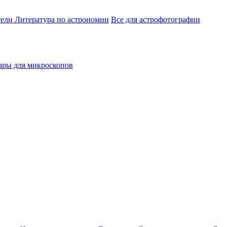
тели
Литература по астрономии
Все для астрофотографии
ары для микроскопов