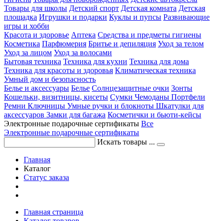
Товары для школы
Детский спорт
Детская комната
Детская
площадка
Игрушки и подарки
Куклы и пупсы
Развивающие
игры и хобби
Красота и здоровье
Аптека
Средства и предметы гигиены
Косметика
Парфюмерия
Бритье и депиляция
Уход за телом
Уход за лицом
Уход за волосами
Бытовая техника
Техника для кухни
Техника для дома
Техника для красоты и здоровья
Климатическая техника
Умный дом и безопасность
Белье и аксессуары
Белье
Солнцезащитные очки
Зонты
Кошельки, визитницы, кисеты
Сумки
Чемоданы
Портфели
Ремни
Ключницы
Умные ручки и блокноты
Шкатулки для
аксессуаров
Замки для багажа
Косметички и бьюти-кейсы
Электронные подарочные сертификаты
Все
Электронные подарочные сертификаты
Искать товары ...
Главная
Каталог
Статус заказа
Главная страница
Каталог товаров