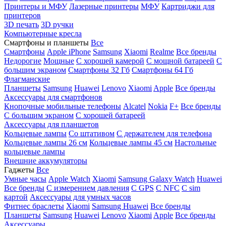
Принтеры и МФУ
Лазерные принтеры
МФУ
Картриджи для
принтеров
3D печать
3D ручки
Компьютерные кресла
Смартфоны и планшеты
Все
Смартфоны
Apple iPhone
Samsung
Xiaomi
Realme
Все бренды
Недорогие
Мощные
С хорошей камерой
С мощной батареей
С
большим экраном
Смартфоны 32 Гб
Смартфоны 64 Гб
Флагманские
Планшеты
Samsung
Huawei
Lenovo
Xiaomi
Apple
Все бренды
Аксессуары для смартфонов
Кнопочные мобильные телефоны
Alcatel
Nokia
F+
Все бренды
С большим экраном
С хорошей батареей
Аксессуары для планшетов
Кольцевые лампы
Со штативом
C держателем для телефона
Кольцевые лампы 26 см
Кольцевые лампы 45 см
Настольные
кольцевые лампы
Внешние аккумуляторы
Гаджеты
Все
Умные часы
Apple Watch
Xiaomi
Samsung Galaxy Watch
Huawei
Все бренды
C измерением давления
C GPS
C NFC
C sim
картой
Аксессуары для умных часов
Фитнес браслеты
Xiaomi
Samsung
Huawei
Все бренды
Планшеты
Samsung
Huawei
Lenovo
Xiaomi
Apple
Все бренды
Аксессуары