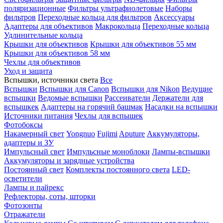
поляризационные
Фильтры ультрафиолетовые
Наборы
фильтров
Переходные кольца для фильтров
Аксессуары
Адаптеры для объективов
Макрокольца
Переходные кольца
Удлинительные кольца
Крышки для объективов
Крышки для объективов 55 мм
Крышки для объективов 58 мм
Чехлы для объективов
Уход и защита
Вспышки, источники света
Все
Вспышки
Вспышки для Canon
Вспышки для Nikon
Ведущие
вспышки
Ведомые вспышки
Рассеиватели
Держатели для
вспышкек
Адаптеры на горячий башмак
Насадки на вспышки
Источники питания
Чехлы для вспышек
Фотобоксы
Накамерный свет
Yongnuo
Fujimi
Aputure
Аккумуляторы,
адаптеры и ЗУ
Импульсный свет
Импульсные моноблоки
Лампы-вспышки
Аккумуляторы и зарядные устройства
Постоянный свет
Комплекты постоянного света
LED-
осветители
Лампы и пайрекс
Рефлекторы, соты, шторки
Фотозонты
Отражатели