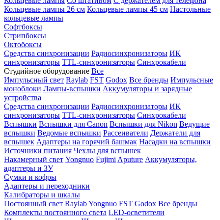
Кольцевые лампы
Со штативом
С держателем для телефона
Кольцевые лампы 26 см
Кольцевые лампы 45 см
Настольные
кольцевые лампы
Софтбоксы
Стрипбоксы
Октобоксы
Средства синхронизации
Радиосинхронизаторы
ИК
синхронизаторы
TTL-синхронизаторы
Синхрокабели
Студийное оборудование
Все
Импульсный свет
Raylab
FST
Godox
Все бренды
Импульсные
моноблоки
Лампы-вспышки
Аккумуляторы и зарядные
устройства
Средства синхронизации
Радиосинхронизаторы
ИК
синхронизаторы
TTL-синхронизаторы
Синхрокабели
Вспышки
Вспышки для Canon
Вспышки для Nikon
Ведущие
вспышки
Ведомые вспышки
Рассеиватели
Держатели для
вспышек
Адаптеры на горячий башмак
Насадки на вспышки
Источники питания
Чехлы для вспышек
Накамерный свет
Yongnuo
Fujimi
Aputure
Аккумуляторы,
адаптеры и ЗУ
Сумки и кофры
Адаптеры и переходники
Калибраторы и шкалы
Постоянный свет
Raylab
Yongnuo
FST
Godox
Все бренды
Комплекты постоянного света
LED-осветители