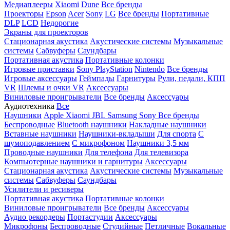
Медиаплееры
Xiaomi
Dune
Все бренды
Проекторы
Epson
Acer
Sony
LG
Все бренды
Портативные
DLP
LCD
Недорогие
Экраны для проекторов
Стационарная акустика
Акустические системы
Музыкальные
системы
Сабвуферы
Саундбары
Портативная акустика
Портативные колонки
Игровые приставки
Sony PlayStation
Nintendo
Все бренды
Игровые аксессуары
Геймпады
Гарнитуры
Рули, педали, КПП
VR
Шлемы и очки VR
Аксессуары
Виниловые проигрыватели
Все бренды
Аксессуары
Аудиотехника
Все
Наушники
Apple
Xiaomi
JBL
Samsung
Sony
Все бренды
Беспроводные
Bluetooth наушники
Накладные наушники
Вставные наушники
Наушники-вкладыши
Для спорта
С
шумоподавлением
С микрофоном
Наушники 3,5 мм
Проводные наушники
Для телефона
Для телевизора
Компьютерные наушники и гарнитуры
Аксессуары
Стационарная акустика
Акустические системы
Музыкальные
системы
Сабвуферы
Саундбары
Усилители и ресиверы
Портативная акустика
Портативные колонки
Виниловые проигрыватели
Все бренды
Аксессуары
Аудио рекордеры
Портастудии
Аксессуары
Микрофоны
Беспроводные
Студийные
Петличные
Вокальные