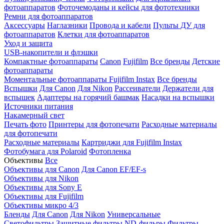
фотоаппаратов
Фоточемоданы и кейсы для фототехники
Ремни для фотоаппаратов
Аксессуары
Наглазники
Провода и кабели
Пульты ДУ для
фотоаппаратов
Клетки для фотоаппаратов
Уход и защита
USB-накопители и флэшки
Компактные фотоаппараты
Canon
Fujifilm
Все бренды
Детские
фотоаппараты
Моментальные фотоаппараты
Fujifilm Instax
Все бренды
Вспышки
Для Canon
Для Nikon
Рассеиватели
Держатели для
вспышек
Адаптеры на горячий башмак
Насадки на вспышки
Источники питания
Накамерный свет
Печать фото
Принтеры для фотопечати
Расходные материалы
для фотопечати
Расходные материалы
Картриджи для Fujifilm Instax
Фотобумага для Polaroid
Фотопленка
Объективы
Все
Объективы для Canon
Для Canon EF/EF-s
Объективы для Nikon
Объективы для Sony E
Объективы для Fujifilm
Объективы микро 4/3
Бленды
Для Canon
Для Nikon
Универсальные
Светофильтры
Защитные фильтры
ND-фильры
Фильтры