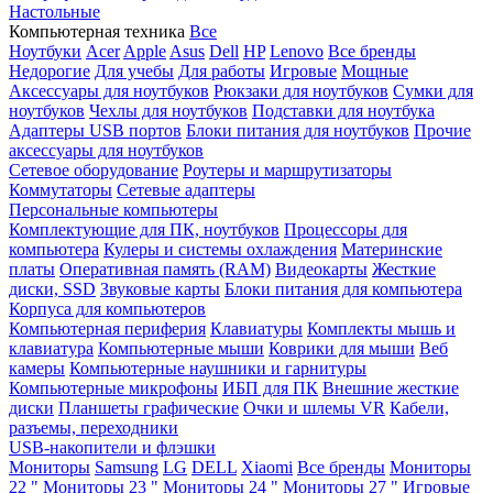
Настольные
Компьютерная техника
Все
Ноутбуки
Acer
Apple
Asus
Dell
HP
Lenovo
Все бренды
Недорогие
Для учебы
Для работы
Игровые
Мощные
Аксессуары для ноутбуков
Рюкзаки для ноутбуков
Сумки для
ноутбуков
Чехлы для ноутбуков
Подставки для ноутбука
Адаптеры USB портов
Блоки питания для ноутбуков
Прочие
аксессуары для ноутбуков
Сетевое оборудование
Роутеры и маршрутизаторы
Коммутаторы
Сетевые адаптеры
Персональные компьютеры
Комплектующие для ПК, ноутбуков
Процессоры для
компьютера
Кулеры и системы охлаждения
Материнские
платы
Оперативная память (RAM)
Видеокарты
Жесткие
диски, SSD
Звуковые карты
Блоки питания для компьютера
Корпуса для компьютеров
Компьютерная периферия
Клавиатуры
Комплекты мышь и
клавиатура
Компьютерные мыши
Коврики для мыши
Веб
камеры
Компьютерные наушники и гарнитуры
Компьютерные микрофоны
ИБП для ПК
Внешние жесткие
диски
Планшеты графические
Очки и шлемы VR
Кабели,
разъемы, переходники
USB-накопители и флэшки
Мониторы
Samsung
LG
DELL
Xiaomi
Все бренды
Мониторы
22 "
Мониторы 23 "
Мониторы 24 "
Мониторы 27 "
Игровые