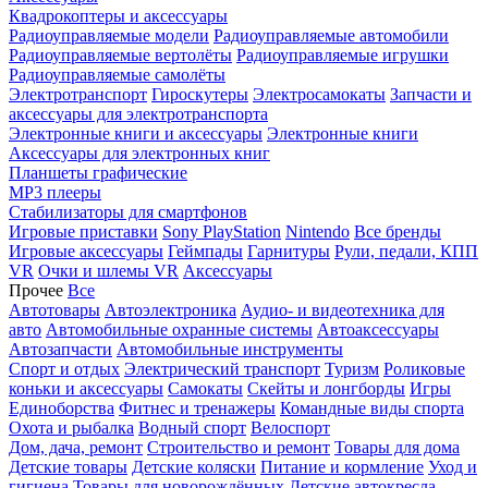
Квадрокоптеры и аксессуары
Радиоуправляемые модели
Радиоуправляемые автомобили
Радиоуправляемые вертолёты
Радиоуправляемые игрушки
Радиоуправляемые самолёты
Электротранспорт
Гироскутеры
Электросамокаты
Запчасти и
аксессуары для электротранспорта
Электронные книги и аксессуары
Электронные книги
Аксессуары для электронных книг
Планшеты графические
MP3 плееры
Стабилизаторы для смартфонов
Игровые приставки
Sony PlayStation
Nintendo
Все бренды
Игровые аксессуары
Геймпады
Гарнитуры
Рули, педали, КПП
VR
Очки и шлемы VR
Аксессуары
Прочее
Все
Автотовары
Автоэлектроника
Аудио- и видеотехника для
авто
Автомобильные охранные системы
Автоаксессуары
Автозапчасти
Автомобильные инструменты
Спорт и отдых
Электрический транспорт
Туризм
Роликовые
коньки и аксессуары
Самокаты
Скейты и лонгборды
Игры
Единоборства
Фитнес и тренажеры
Командные виды спорта
Охота и рыбалка
Водный спорт
Велоспорт
Дом, дача, ремонт
Строительство и ремонт
Товары для дома
Детские товары
Детские коляски
Питание и кормление
Уход и
гигиена
Товары для новорождённых
Детские автокресла