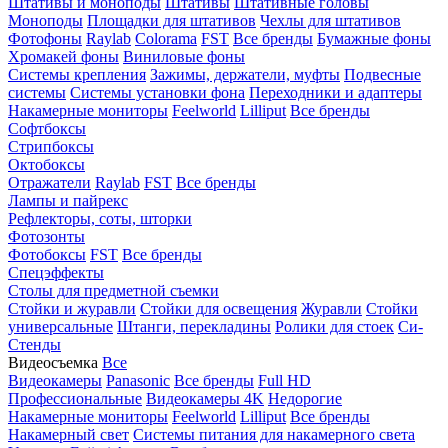
Штативы и моноподы
Штативы
Штативные головы
Моноподы
Площадки для штативов
Чехлы для штативов
Фотофоны
Raylab
Colorama
FST
Все бренды
Бумажные фоны
Хромакей фоны
Виниловые фоны
Системы крепления
Зажимы, держатели, муфты
Подвесные
системы
Системы установки фона
Переходники и адаптеры
Накамерные мониторы
Feelworld
Lilliput
Все бренды
Софтбоксы
Стрипбоксы
Октобоксы
Отражатели
Raylab
FST
Все бренды
Лампы и пайрекс
Рефлекторы, соты, шторки
Фотозонты
Фотобоксы
FST
Все бренды
Спецэффекты
Столы для предметной съемки
Стойки и журавли
Стойки для освещения
Журавли
Стойки
универсальные
Штанги, перекладины
Ролики для стоек
Си-
Стенды
Видеосъемка
Все
Видеокамеры
Panasonic
Все бренды
Full HD
Профессиональные
Видеокамеры 4K
Недорогие
Накамерные мониторы
Feelworld
Lilliput
Все бренды
Накамерный свет
Системы питания для накамерного света