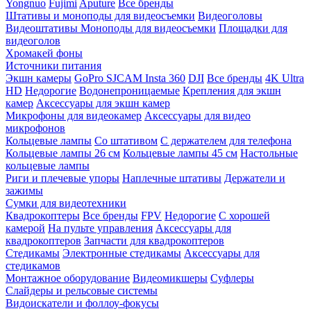
Yongnuo
Fujimi
Aputure
Все бренды
Штативы и моноподы для видеосъемки
Видеоголовы
Видеоштативы
Моноподы для видеосъемки
Площадки для
видеоголов
Хромакей фоны
Источники питания
Экшн камеры
GoPro
SJCAM
Insta 360
DJI
Все бренды
4K Ultra
HD
Недорогие
Водонепроницаемые
Крепления для экшн
камер
Аксессуары для экшн камер
Микрофоны для видеокамер
Аксессуары для видео
микрофонов
Кольцевые лампы
Со штативом
C держателем для телефона
Кольцевые лампы 26 см
Кольцевые лампы 45 см
Настольные
кольцевые лампы
Риги и плечевые упоры
Наплечные штативы
Держатели и
зажимы
Сумки для видеотехники
Квадрокоптеры
Все бренды
FPV
Недорогие
С хорошей
камерой
На пульте управления
Аксессуары для
квадрокоптеров
Запчасти для квадрокоптеров
Стедикамы
Электронные стедикамы
Аксессуары для
стедикамов
Монтажное оборудование
Видеомикшеры
Суфлеры
Слайдеры и рельсовые системы
Видоискатели и фоллоу-фокусы