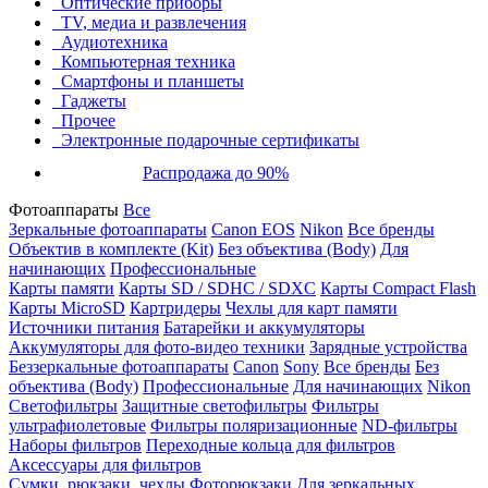
Оптические приборы
TV, медиа и развлечения
Аудиотехника
Компьютерная техника
Смартфоны и планшеты
Гаджеты
Прочее
Электронные подарочные сертификаты
Распродажа до 90%
Фотоаппараты
Все
Зеркальные фотоаппараты
Canon EOS
Nikon
Все бренды
Объектив в комплекте (Kit)
Без объектива (Body)
Для
начинающих
Профессиональные
Карты памяти
Карты SD / SDHC / SDXC
Карты Compact Flash
Карты MicroSD
Картридеры
Чехлы для карт памяти
Источники питания
Батарейки и аккумуляторы
Аккумуляторы для фото-видео техники
Зарядные устройства
Беззеркальные фотоаппараты
Canon
Sony
Все бренды
Без
объектива (Body)
Профессиональные
Для начинающих
Nikon
Светофильтры
Защитные светофильтры
Фильтры
ультрафиолетовые
Фильтры поляризационные
ND-фильтры
Наборы фильтров
Переходные кольца для фильтров
Аксессуары для фильтров
Сумки, рюкзаки, чехлы
Фоторюкзаки
Для зеркальных