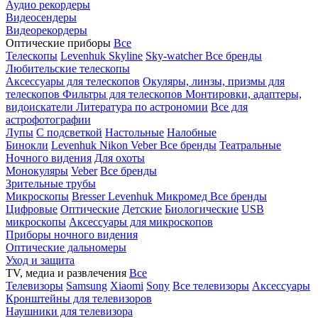
Аудио рекордеры
Видеосендеры
Видеорекордеры
Оптические приборы
Все
Телескопы
Levenhuk Skyline
Sky-watcher
Все бренды
Любительские телескопы
Аксессуары для телескопов
Окуляры, линзы, призмы для
телескопов
Фильтры для телескопов
Монтировки, адаптеры,
видоискатели
Литература по астрономии
Все для
астрофотографии
Лупы
С подсветкой
Настольные
Налобные
Бинокли
Levenhuk
Nikon
Veber
Все бренды
Театральные
Ночного видения
Для охоты
Монокуляры
Veber
Все бренды
Зрительные трубы
Микроскопы
Bresser
Levenhuk
Микромед
Все бренды
Цифровые
Оптические
Детские
Биологические
USB
микроскопы
Аксессуары для микроскопов
Приборы ночного видения
Оптические дальномеры
Уход и защита
TV, медиа и развлечения
Все
Телевизоры
Samsung
Xiaomi
Sony
Все телевизоры
Аксессуары
Кронштейны для телевизоров
Наушники для телевизора