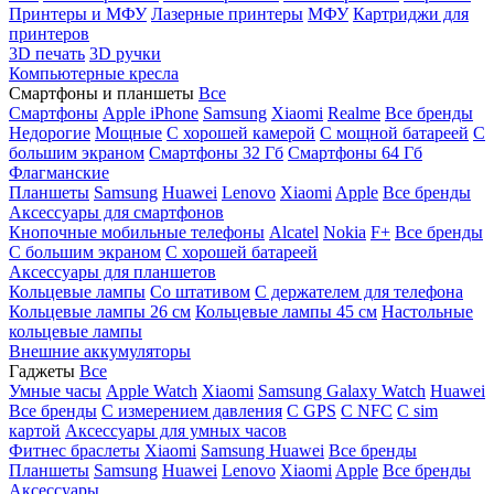
Принтеры и МФУ
Лазерные принтеры
МФУ
Картриджи для
принтеров
3D печать
3D ручки
Компьютерные кресла
Смартфоны и планшеты
Все
Смартфоны
Apple iPhone
Samsung
Xiaomi
Realme
Все бренды
Недорогие
Мощные
С хорошей камерой
С мощной батареей
С
большим экраном
Смартфоны 32 Гб
Смартфоны 64 Гб
Флагманские
Планшеты
Samsung
Huawei
Lenovo
Xiaomi
Apple
Все бренды
Аксессуары для смартфонов
Кнопочные мобильные телефоны
Alcatel
Nokia
F+
Все бренды
С большим экраном
С хорошей батареей
Аксессуары для планшетов
Кольцевые лампы
Со штативом
C держателем для телефона
Кольцевые лампы 26 см
Кольцевые лампы 45 см
Настольные
кольцевые лампы
Внешние аккумуляторы
Гаджеты
Все
Умные часы
Apple Watch
Xiaomi
Samsung Galaxy Watch
Huawei
Все бренды
C измерением давления
C GPS
C NFC
C sim
картой
Аксессуары для умных часов
Фитнес браслеты
Xiaomi
Samsung
Huawei
Все бренды
Планшеты
Samsung
Huawei
Lenovo
Xiaomi
Apple
Все бренды
Аксессуары