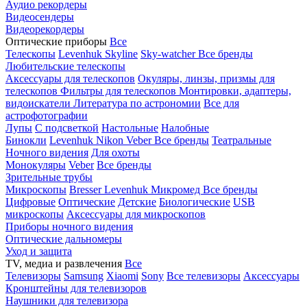
Аудио рекордеры
Видеосендеры
Видеорекордеры
Оптические приборы
Все
Телескопы
Levenhuk Skyline
Sky-watcher
Все бренды
Любительские телескопы
Аксессуары для телескопов
Окуляры, линзы, призмы для
телескопов
Фильтры для телескопов
Монтировки, адаптеры,
видоискатели
Литература по астрономии
Все для
астрофотографии
Лупы
С подсветкой
Настольные
Налобные
Бинокли
Levenhuk
Nikon
Veber
Все бренды
Театральные
Ночного видения
Для охоты
Монокуляры
Veber
Все бренды
Зрительные трубы
Микроскопы
Bresser
Levenhuk
Микромед
Все бренды
Цифровые
Оптические
Детские
Биологические
USB
микроскопы
Аксессуары для микроскопов
Приборы ночного видения
Оптические дальномеры
Уход и защита
TV, медиа и развлечения
Все
Телевизоры
Samsung
Xiaomi
Sony
Все телевизоры
Аксессуары
Кронштейны для телевизоров
Наушники для телевизора