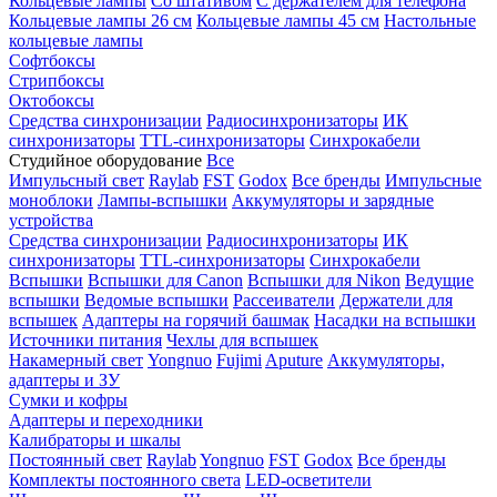
Кольцевые лампы
Со штативом
С держателем для телефона
Кольцевые лампы 26 см
Кольцевые лампы 45 см
Настольные
кольцевые лампы
Софтбоксы
Стрипбоксы
Октобоксы
Средства синхронизации
Радиосинхронизаторы
ИК
синхронизаторы
TTL-синхронизаторы
Синхрокабели
Студийное оборудование
Все
Импульсный свет
Raylab
FST
Godox
Все бренды
Импульсные
моноблоки
Лампы-вспышки
Аккумуляторы и зарядные
устройства
Средства синхронизации
Радиосинхронизаторы
ИК
синхронизаторы
TTL-синхронизаторы
Синхрокабели
Вспышки
Вспышки для Canon
Вспышки для Nikon
Ведущие
вспышки
Ведомые вспышки
Рассеиватели
Держатели для
вспышек
Адаптеры на горячий башмак
Насадки на вспышки
Источники питания
Чехлы для вспышек
Накамерный свет
Yongnuo
Fujimi
Aputure
Аккумуляторы,
адаптеры и ЗУ
Сумки и кофры
Адаптеры и переходники
Калибраторы и шкалы
Постоянный свет
Raylab
Yongnuo
FST
Godox
Все бренды
Комплекты постоянного света
LED-осветители