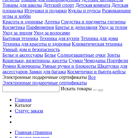
Товары для школы
Детский спорт
Детская комната
Детская
площадка
Игрушки и подарки
Куклы и пупсы
Развивающие
игры и хобби
Красота и здоровье
Аптека
Средства и предметы гигиены
Косметика
Парфюмерия
Бритье и депиляция
Уход за телом
Уход за лицом
Уход за волосами
Бытовая техника
Техника для кухни
Техника для дома
Техника для красоты и здоровья
Климатическая техника
Умный дом и безопасность
Белье и аксессуары
Белье
Солнцезащитные очки
Зонты
Кошельки, визитницы, кисеты
Сумки
Чемоданы
Портфели
Ремни
Ключницы
Умные ручки и блокноты
Шкатулки для
аксессуаров
Замки для багажа
Косметички и бьюти-кейсы
Электронные подарочные сертификаты
Все
Электронные подарочные сертификаты
Искать товары ...
Главная
Каталог
Статус заказа
Главная страница
Каталог товаров