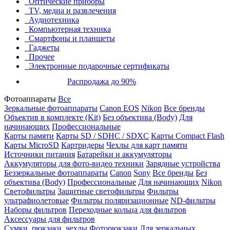
Оптические приборы
TV, медиа и развлечения
Аудиотехника
Компьютерная техника
Смартфоны и планшеты
Гаджеты
Прочее
Электронные подарочные сертификаты
Распродажа до 90%
Фотоаппараты
Все
Зеркальные фотоаппараты
Canon EOS
Nikon
Все бренды
Объектив в комплекте (Kit)
Без объектива (Body)
Для
начинающих
Профессиональные
Карты памяти
Карты SD / SDHC / SDXC
Карты Compact Flash
Карты MicroSD
Картридеры
Чехлы для карт памяти
Источники питания
Батарейки и аккумуляторы
Аккумуляторы для фото-видео техники
Зарядные устройства
Беззеркальные фотоаппараты
Canon
Sony
Все бренды
Без
объектива (Body)
Профессиональные
Для начинающих
Nikon
Светофильтры
Защитные светофильтры
Фильтры
ультрафиолетовые
Фильтры поляризационные
ND-фильтры
Наборы фильтров
Переходные кольца для фильтров
Аксессуары для фильтров
Сумки, рюкзаки, чехлы
Фоторюкзаки
Для зеркальных