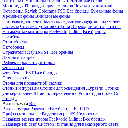
Штативы и моноподы
Штативы
Штативные головы
Моноподы
Площадки для штативов
Чехлы для штативов
Фотофоны
Raylab
Colorama
FST
Все бренды
Бумажные фоны
Хромакей фоны
Виниловые фоны
Системы крепления
Зажимы, держатели, муфты
Подвесные
системы
Системы установки фона
Переходники и адаптеры
Накамерные мониторы
Feelworld
Lilliput
Все бренды
Софтбоксы
Стрипбоксы
Октобоксы
Отражатели
Raylab
FST
Все бренды
Лампы и пайрекс
Рефлекторы, соты, шторки
Фотозонты
Фотобоксы
FST
Все бренды
Спецэффекты
Столы для предметной съемки
Стойки и журавли
Стойки для освещения
Журавли
Стойки
универсальные
Штанги, перекладины
Ролики для стоек
Си-
Стенды
Видеосъемка
Все
Видеокамеры
Panasonic
Все бренды
Full HD
Профессиональные
Видеокамеры 4K
Недорогие
Накамерные мониторы
Feelworld
Lilliput
Все бренды
Накамерный свет
Системы питания для накамерного света