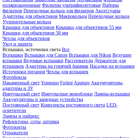
поляризационные
Фильтры ультрафиолетовые
Наборы
фильтров
Переходные кольца для фильтров
Аксессуары
Адаптеры для объективов
Макрокольца
Переходные кольца
Удлинительные кольца
Крышки для объективов
Крышки для объективов 55 мм
Крышки для объективов 58 мм
Чехлы для объективов
Уход и защита
Вспышки, источники света
Все
Вспышки
Вспышки для Canon
Вспышки для Nikon
Ведущие
вспышки
Ведомые вспышки
Рассеиватели
Держатели для
вспышкек
Адаптеры на горячий башмак
Насадки на вспышки
Источники питания
Чехлы для вспышек
Фотобоксы
Накамерный свет
Yongnuo
Fujimi
Aputure
Аккумуляторы,
адаптеры и ЗУ
Импульсный свет
Импульсные моноблоки
Лампы-вспышки
Аккумуляторы и зарядные устройства
Постоянный свет
Комплекты постоянного света
LED-
осветители
Лампы и пайрекс
Рефлекторы, соты, шторки
Фотозонты
Отражатели