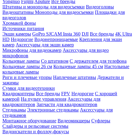
Yongnuo
Fujimi
Aputure
Все бренды
Штативы и моноподы для видеосъемки
Видеоголовы
Видеоштативы
Моноподы для видеосъемки
Площадки для
видеоголов
Хромакей фоны
Источники питания
Экшн камеры
GoPro
SJCAM
Insta 360
DJI
Все бренды
4K Ultra
HD
Недорогие
Водонепроницаемые
Крепления для экшн
камер
Аксессуары для экшн камер
Микрофоны для видеокамер
Аксессуары для видео
микрофонов
Кольцевые лампы
Со штативом
C держателем для телефона
Кольцевые лампы 26 см
Кольцевые лампы 45 см
Настольные
кольцевые лампы
Риги и плечевые упоры
Наплечные штативы
Держатели и
зажимы
Сумки для видеотехники
Квадрокоптеры
Все бренды
FPV
Недорогие
С хорошей
камерой
На пульте управления
Аксессуары для
квадрокоптеров
Запчасти для квадрокоптеров
Стедикамы
Электронные стедикамы
Аксессуары для
стедикамов
Монтажное оборудование
Видеомикшеры
Суфлеры
Слайдеры и рельсовые системы
Видоискатели и фоллоу-фокусы