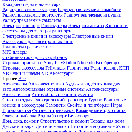
Квадрокоптеры и аксессуары
Радиоуправляемые модели
Радиоуправляемые автомобили
Радиоуправляемые вертолёты
Радиоуправляемые игрушки
Радиоуправляемые самолёты
Электротранспорт
Гироскутеры
Электросамокаты
Запчасти и
аксессуары для электротранспорта
Электронные книги и аксессуары
Электронные книги
Аксессуары для электронных книг
Планшеты графические
MP3 плееры
Стабилизаторы для смартфонов
Игровые приставки
Sony PlayStation
Nintendo
Все бренды
Игровые аксессуары
Геймпады
Гарнитуры
Рули, педали, КПП
VR
Очки и шлемы VR
Аксессуары
Прочее
Все
Автотовары
Автоэлектроника
Аудио- и видеотехника для
авто
Автомобильные охранные системы
Автоаксессуары
Автозапчасти
Автомобильные инструменты
Спорт и отдых
Электрический транспорт
Туризм
Роликовые
коньки и аксессуары
Самокаты
Скейты и лонгборды
Игры
Единоборства
Фитнес и тренажеры
Командные виды спорта
Охота и рыбалка
Водный спорт
Велоспорт
Дом, дача, ремонт
Строительство и ремонт
Товары для дома
Детские товары
Детские коляски
Питание и кормление
Уход и
гигиена
Товары для новорождённых
Детские автокресла