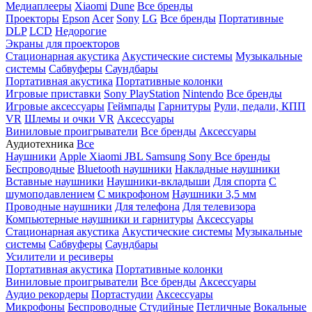
Медиаплееры
Xiaomi
Dune
Все бренды
Проекторы
Epson
Acer
Sony
LG
Все бренды
Портативные
DLP
LCD
Недорогие
Экраны для проекторов
Стационарная акустика
Акустические системы
Музыкальные
системы
Сабвуферы
Саундбары
Портативная акустика
Портативные колонки
Игровые приставки
Sony PlayStation
Nintendo
Все бренды
Игровые аксессуары
Геймпады
Гарнитуры
Рули, педали, КПП
VR
Шлемы и очки VR
Аксессуары
Виниловые проигрыватели
Все бренды
Аксессуары
Аудиотехника
Все
Наушники
Apple
Xiaomi
JBL
Samsung
Sony
Все бренды
Беспроводные
Bluetooth наушники
Накладные наушники
Вставные наушники
Наушники-вкладыши
Для спорта
С
шумоподавлением
С микрофоном
Наушники 3,5 мм
Проводные наушники
Для телефона
Для телевизора
Компьютерные наушники и гарнитуры
Аксессуары
Стационарная акустика
Акустические системы
Музыкальные
системы
Сабвуферы
Саундбары
Усилители и ресиверы
Портативная акустика
Портативные колонки
Виниловые проигрыватели
Все бренды
Аксессуары
Аудио рекордеры
Портастудии
Аксессуары
Микрофоны
Беспроводные
Студийные
Петличные
Вокальные