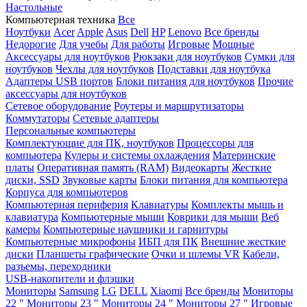
Настольные
Компьютерная техника
Все
Ноутбуки
Acer
Apple
Asus
Dell
HP
Lenovo
Все бренды
Недорогие
Для учебы
Для работы
Игровые
Мощные
Аксессуары для ноутбуков
Рюкзаки для ноутбуков
Сумки для
ноутбуков
Чехлы для ноутбуков
Подставки для ноутбука
Адаптеры USB портов
Блоки питания для ноутбуков
Прочие
аксессуары для ноутбуков
Сетевое оборудование
Роутеры и маршрутизаторы
Коммутаторы
Сетевые адаптеры
Персональные компьютеры
Комплектующие для ПК, ноутбуков
Процессоры для
компьютера
Кулеры и системы охлаждения
Материнские
платы
Оперативная память (RAM)
Видеокарты
Жесткие
диски, SSD
Звуковые карты
Блоки питания для компьютера
Корпуса для компьютеров
Компьютерная периферия
Клавиатуры
Комплекты мышь и
клавиатура
Компьютерные мыши
Коврики для мыши
Веб
камеры
Компьютерные наушники и гарнитуры
Компьютерные микрофоны
ИБП для ПК
Внешние жесткие
диски
Планшеты графические
Очки и шлемы VR
Кабели,
разъемы, переходники
USB-накопители и флэшки
Мониторы
Samsung
LG
DELL
Xiaomi
Все бренды
Мониторы
22 "
Мониторы 23 "
Мониторы 24 "
Мониторы 27 "
Игровые