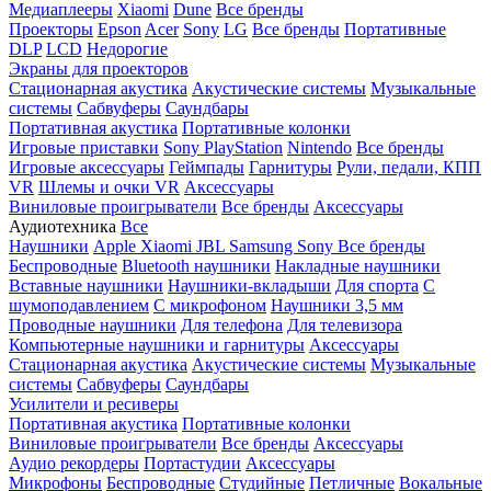
Медиаплееры
Xiaomi
Dune
Все бренды
Проекторы
Epson
Acer
Sony
LG
Все бренды
Портативные
DLP
LCD
Недорогие
Экраны для проекторов
Стационарная акустика
Акустические системы
Музыкальные
системы
Сабвуферы
Саундбары
Портативная акустика
Портативные колонки
Игровые приставки
Sony PlayStation
Nintendo
Все бренды
Игровые аксессуары
Геймпады
Гарнитуры
Рули, педали, КПП
VR
Шлемы и очки VR
Аксессуары
Виниловые проигрыватели
Все бренды
Аксессуары
Аудиотехника
Все
Наушники
Apple
Xiaomi
JBL
Samsung
Sony
Все бренды
Беспроводные
Bluetooth наушники
Накладные наушники
Вставные наушники
Наушники-вкладыши
Для спорта
С
шумоподавлением
С микрофоном
Наушники 3,5 мм
Проводные наушники
Для телефона
Для телевизора
Компьютерные наушники и гарнитуры
Аксессуары
Стационарная акустика
Акустические системы
Музыкальные
системы
Сабвуферы
Саундбары
Усилители и ресиверы
Портативная акустика
Портативные колонки
Виниловые проигрыватели
Все бренды
Аксессуары
Аудио рекордеры
Портастудии
Аксессуары
Микрофоны
Беспроводные
Студийные
Петличные
Вокальные