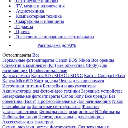
Оптические приборы
TV, медиа и развлечения
Аудиотехника
Компьютерная техника
Смартфоны и планшеты
Гаджеты
Прочее
Электронные подарочные сертификаты
Распродажа до 90%
Фотоаппараты
Все
Зеркальные фотоаппараты
Canon EOS
Nikon
Все бренды
Объектив в комплекте (Kit)
Без объектива (Body)
Для
начинающих
Профессиональные
Карты памяти
Карты SD / SDHC / SDXC
Карты Compact Flash
Карты MicroSD
Картридеры
Чехлы для карт памяти
Источники питания
Батарейки и аккумуляторы
Аккумуляторы для фото-видео техники
Зарядные устройства
Беззеркальные фотоаппараты
Canon
Sony
Все бренды
Без
объектива (Body)
Профессиональные
Для начинающих
Nikon
Светофильтры
Защитные светофильтры
Фильтры
ультрафиолетовые
Фильтры поляризационные
ND-фильтры
Наборы фильтров
Переходные кольца для фильтров
Аксессуары для фильтров
Сумки, рюкзаки, чехлы
Фоторюкзаки
Для зеркальных