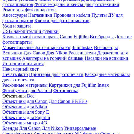
фотоаппаратов
Фоточемоданы и кейсы для фототехники
Ремни для фотоаппаратов
Аксессуары
Наглазники
Провода и кабели
Пульты ДУ для
фотоаппаратов
Клетки для фотоаппаратов
Уход и защита
USB-накопители и флэшки
Компактные фотоаппараты
Canon
Fujifilm
Все бренды
Детские
фотоаппараты
Моментальные фотоаппараты
Fujifilm Instax
Все бренды
Вспышки
Для Canon
Для Nikon
Рассеиватели
Держатели для
вспышек
Адаптеры на горячий башмак
Насадки на вспышки
Источники питания
Накамерный свет
Печать фото
Принтеры для фотопечати
Расходные материалы
для фотопечати
Расходные материалы
Картриджи для Fujifilm Instax
Фотобумага для Polaroid
Фотопленка
Объективы
Все
Объективы для Canon
Для Canon EF/EF-s
Объективы для Nikon
Объективы для Sony E
Объективы для Fujifilm
Объективы микро 4/3
Бленды
Для Canon
Для Nikon
Универсальные
Светофильтры
Защитные фильтры
ND-фильры
Фильтры