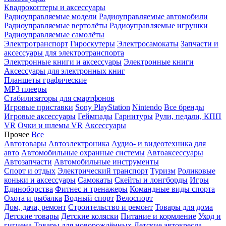
Квадрокоптеры и аксессуары
Радиоуправляемые модели
Радиоуправляемые автомобили
Радиоуправляемые вертолёты
Радиоуправляемые игрушки
Радиоуправляемые самолёты
Электротранспорт
Гироскутеры
Электросамокаты
Запчасти и
аксессуары для электротранспорта
Электронные книги и аксессуары
Электронные книги
Аксессуары для электронных книг
Планшеты графические
MP3 плееры
Стабилизаторы для смартфонов
Игровые приставки
Sony PlayStation
Nintendo
Все бренды
Игровые аксессуары
Геймпады
Гарнитуры
Рули, педали, КПП
VR
Очки и шлемы VR
Аксессуары
Прочее
Все
Автотовары
Автоэлектроника
Аудио- и видеотехника для
авто
Автомобильные охранные системы
Автоаксессуары
Автозапчасти
Автомобильные инструменты
Спорт и отдых
Электрический транспорт
Туризм
Роликовые
коньки и аксессуары
Самокаты
Скейты и лонгборды
Игры
Единоборства
Фитнес и тренажеры
Командные виды спорта
Охота и рыбалка
Водный спорт
Велоспорт
Дом, дача, ремонт
Строительство и ремонт
Товары для дома
Детские товары
Детские коляски
Питание и кормление
Уход и
гигиена
Товары для новорождённых
Детские автокресла