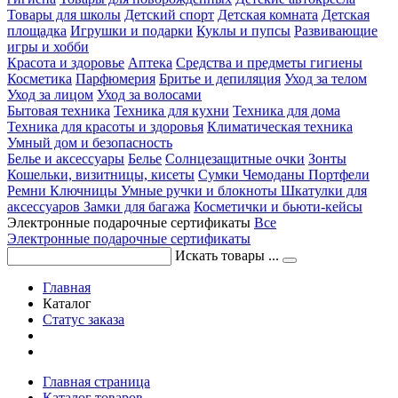
Товары для школы
Детский спорт
Детская комната
Детская
площадка
Игрушки и подарки
Куклы и пупсы
Развивающие
игры и хобби
Красота и здоровье
Аптека
Средства и предметы гигиены
Косметика
Парфюмерия
Бритье и депиляция
Уход за телом
Уход за лицом
Уход за волосами
Бытовая техника
Техника для кухни
Техника для дома
Техника для красоты и здоровья
Климатическая техника
Умный дом и безопасность
Белье и аксессуары
Белье
Солнцезащитные очки
Зонты
Кошельки, визитницы, кисеты
Сумки
Чемоданы
Портфели
Ремни
Ключницы
Умные ручки и блокноты
Шкатулки для
аксессуаров
Замки для багажа
Косметички и бьюти-кейсы
Электронные подарочные сертификаты
Все
Электронные подарочные сертификаты
Искать товары ...
Главная
Каталог
Статус заказа
Главная страница
Каталог товаров