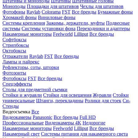
Штативы и моноподы
Штативы
Штативные головы
Моноподы
Площадки для штативов
Чехлы для штативов
Фотофоны
Raylab
Colorama
FST
Все бренды
Бумажные фоны
Хромакей фоны
Виниловые фоны
Системы крепления
Зажимы, держатели, муфты
Подвесные
системы
Системы установки фона
Переходники и адаптеры
Накамерные мониторы
Feelworld
Lilliput
Все бренды
Софтбоксы
Стрипбоксы
Октобоксы
Отражатели
Raylab
FST
Все бренды
Лампы и пайрекс
Рефлекторы, соты, шторки
Фотозонты
Фотобоксы
FST
Все бренды
Спецэффекты
Столы для предметной съемки
Стойки и журавли
Стойки для освещения
Журавли
Стойки
универсальные
Штанги, перекладины
Ролики для стоек
Си-
Стенды
Видеосъемка
Все
Видеокамеры
Panasonic
Все бренды
Full HD
Профессиональные
Видеокамеры 4K
Недорогие
Накамерные мониторы
Feelworld
Lilliput
Все бренды
Накамерный свет
Системы питания для накамерного света