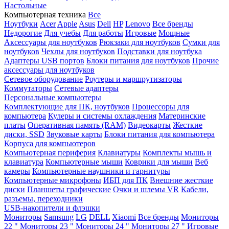
Настольные
Компьютерная техника
Все
Ноутбуки
Acer
Apple
Asus
Dell
HP
Lenovo
Все бренды
Недорогие
Для учебы
Для работы
Игровые
Мощные
Аксессуары для ноутбуков
Рюкзаки для ноутбуков
Сумки для
ноутбуков
Чехлы для ноутбуков
Подставки для ноутбука
Адаптеры USB портов
Блоки питания для ноутбуков
Прочие
аксессуары для ноутбуков
Сетевое оборудование
Роутеры и маршрутизаторы
Коммутаторы
Сетевые адаптеры
Персональные компьютеры
Комплектующие для ПК, ноутбуков
Процессоры для
компьютера
Кулеры и системы охлаждения
Материнские
платы
Оперативная память (RAM)
Видеокарты
Жесткие
диски, SSD
Звуковые карты
Блоки питания для компьютера
Корпуса для компьютеров
Компьютерная периферия
Клавиатуры
Комплекты мышь и
клавиатура
Компьютерные мыши
Коврики для мыши
Веб
камеры
Компьютерные наушники и гарнитуры
Компьютерные микрофоны
ИБП для ПК
Внешние жесткие
диски
Планшеты графические
Очки и шлемы VR
Кабели,
разъемы, переходники
USB-накопители и флэшки
Мониторы
Samsung
LG
DELL
Xiaomi
Все бренды
Мониторы
22 "
Мониторы 23 "
Мониторы 24 "
Мониторы 27 "
Игровые