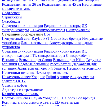
Кольцевые лампы
Со штативом
С держателем для телефона
Кольцевые лампы 26 см
Кольцевые лампы 45 см
Настольные
кольцевые лампы
Софтбоксы
Стрипбоксы
Октобоксы
Средства синхронизации
Радиосинхронизаторы
ИК
синхронизаторы
TTL-синхронизаторы
Синхрокабели
Студийное оборудование
Все
Импульсный свет
Raylab
FST
Godox
Все бренды
Импульсные
моноблоки
Лампы-вспышки
Аккумуляторы и зарядные
устройства
Средства синхронизации
Радиосинхронизаторы
ИК
синхронизаторы
TTL-синхронизаторы
Синхрокабели
Вспышки
Вспышки для Canon
Вспышки для Nikon
Ведущие
вспышки
Ведомые вспышки
Рассеиватели
Держатели для
вспышек
Адаптеры на горячий башмак
Насадки на вспышки
Источники питания
Чехлы для вспышек
Накамерный свет
Yongnuo
Fujimi
Aputure
Аккумуляторы,
адаптеры и ЗУ
Сумки и кофры
Адаптеры и переходники
Калибраторы и шкалы
Постоянный свет
Raylab
Yongnuo
FST
Godox
Все бренды
Комплекты постоянного света
LED-осветители