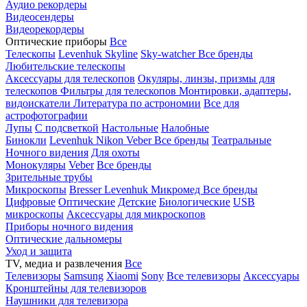
Аудио рекордеры
Видеосендеры
Видеорекордеры
Оптические приборы
Все
Телескопы
Levenhuk Skyline
Sky-watcher
Все бренды
Любительские телескопы
Аксессуары для телескопов
Окуляры, линзы, призмы для
телескопов
Фильтры для телескопов
Монтировки, адаптеры,
видоискатели
Литература по астрономии
Все для
астрофотографии
Лупы
С подсветкой
Настольные
Налобные
Бинокли
Levenhuk
Nikon
Veber
Все бренды
Театральные
Ночного видения
Для охоты
Монокуляры
Veber
Все бренды
Зрительные трубы
Микроскопы
Bresser
Levenhuk
Микромед
Все бренды
Цифровые
Оптические
Детские
Биологические
USB
микроскопы
Аксессуары для микроскопов
Приборы ночного видения
Оптические дальномеры
Уход и защита
TV, медиа и развлечения
Все
Телевизоры
Samsung
Xiaomi
Sony
Все телевизоры
Аксессуары
Кронштейны для телевизоров
Наушники для телевизора