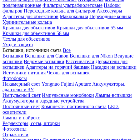
поляризационные
Фильтры ультрафиолетовые
Наборы
фильтров
Переходные кольца для фильтров
Аксессуары
Адаптеры для объективов
Макрокольца
Переходные кольца
Удлинительные кольца
Крышки для объективов
Крышки для объективов 55 мм
Крышки для объективов 58 мм
Чехлы для объективов
Уход и защита
Вспышки, источники света
Все
Вспышки
Вспышки для Canon
Вспышки для Nikon
Ведущие
вспышки
Ведомые вспышки
Рассеиватели
Держатели для
вспышкек
Адаптеры на горячий башмак
Насадки на вспышки
Источники питания
Чехлы для вспышек
Фотобоксы
Накамерный свет
Yongnuo
Fujimi
Aputure
Аккумуляторы,
адаптеры и ЗУ
Импульсный свет
Импульсные моноблоки
Лампы-вспышки
Аккумуляторы и зарядные устройства
Постоянный свет
Комплекты постоянного света
LED-
осветители
Лампы и пайрекс
Рефлекторы, соты, шторки
Фотозонты
Отражатели