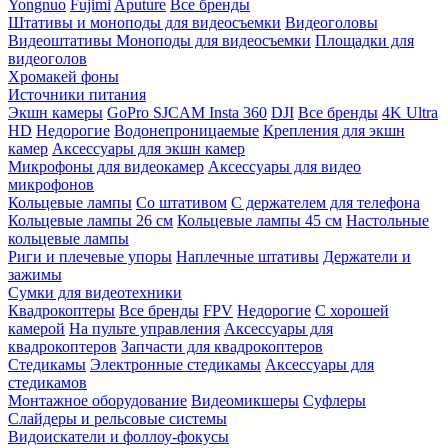
Yongnuo
Fujimi
Aputure
Все бренды
Штативы и моноподы для видеосъемки
Видеоголовы
Видеоштативы
Моноподы для видеосъемки
Площадки для
видеоголов
Хромакей фоны
Источники питания
Экшн камеры
GoPro
SJCAM
Insta 360
DJI
Все бренды
4K Ultra
HD
Недорогие
Водонепроницаемые
Крепления для экшн
камер
Аксессуары для экшн камер
Микрофоны для видеокамер
Аксессуары для видео
микрофонов
Кольцевые лампы
Со штативом
C держателем для телефона
Кольцевые лампы 26 см
Кольцевые лампы 45 см
Настольные
кольцевые лампы
Риги и плечевые упоры
Наплечные штативы
Держатели и
зажимы
Сумки для видеотехники
Квадрокоптеры
Все бренды
FPV
Недорогие
С хорошей
камерой
На пульте управления
Аксессуары для
квадрокоптеров
Запчасти для квадрокоптеров
Стедикамы
Электронные стедикамы
Аксессуары для
стедикамов
Монтажное оборудование
Видеомикшеры
Суфлеры
Слайдеры и рельсовые системы
Видоискатели и фоллоу-фокусы