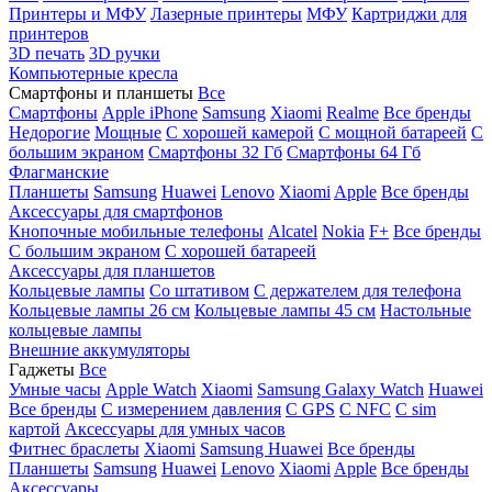
Принтеры и МФУ
Лазерные принтеры
МФУ
Картриджи для
принтеров
3D печать
3D ручки
Компьютерные кресла
Смартфоны и планшеты
Все
Смартфоны
Apple iPhone
Samsung
Xiaomi
Realme
Все бренды
Недорогие
Мощные
С хорошей камерой
С мощной батареей
С
большим экраном
Смартфоны 32 Гб
Смартфоны 64 Гб
Флагманские
Планшеты
Samsung
Huawei
Lenovo
Xiaomi
Apple
Все бренды
Аксессуары для смартфонов
Кнопочные мобильные телефоны
Alcatel
Nokia
F+
Все бренды
С большим экраном
С хорошей батареей
Аксессуары для планшетов
Кольцевые лампы
Со штативом
C держателем для телефона
Кольцевые лампы 26 см
Кольцевые лампы 45 см
Настольные
кольцевые лампы
Внешние аккумуляторы
Гаджеты
Все
Умные часы
Apple Watch
Xiaomi
Samsung Galaxy Watch
Huawei
Все бренды
C измерением давления
C GPS
C NFC
C sim
картой
Аксессуары для умных часов
Фитнес браслеты
Xiaomi
Samsung
Huawei
Все бренды
Планшеты
Samsung
Huawei
Lenovo
Xiaomi
Apple
Все бренды
Аксессуары