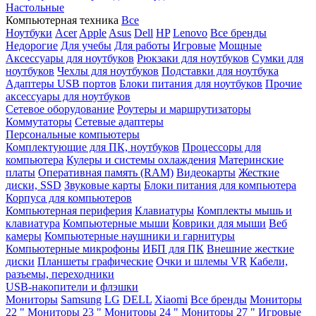
Настольные
Компьютерная техника
Все
Ноутбуки
Acer
Apple
Asus
Dell
HP
Lenovo
Все бренды
Недорогие
Для учебы
Для работы
Игровые
Мощные
Аксессуары для ноутбуков
Рюкзаки для ноутбуков
Сумки для
ноутбуков
Чехлы для ноутбуков
Подставки для ноутбука
Адаптеры USB портов
Блоки питания для ноутбуков
Прочие
аксессуары для ноутбуков
Сетевое оборудование
Роутеры и маршрутизаторы
Коммутаторы
Сетевые адаптеры
Персональные компьютеры
Комплектующие для ПК, ноутбуков
Процессоры для
компьютера
Кулеры и системы охлаждения
Материнские
платы
Оперативная память (RAM)
Видеокарты
Жесткие
диски, SSD
Звуковые карты
Блоки питания для компьютера
Корпуса для компьютеров
Компьютерная периферия
Клавиатуры
Комплекты мышь и
клавиатура
Компьютерные мыши
Коврики для мыши
Веб
камеры
Компьютерные наушники и гарнитуры
Компьютерные микрофоны
ИБП для ПК
Внешние жесткие
диски
Планшеты графические
Очки и шлемы VR
Кабели,
разъемы, переходники
USB-накопители и флэшки
Мониторы
Samsung
LG
DELL
Xiaomi
Все бренды
Мониторы
22 "
Мониторы 23 "
Мониторы 24 "
Мониторы 27 "
Игровые