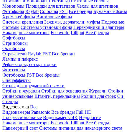
Штативы и моноподы
Штативы
Штативные головы
Моноподы
Площадки для штативов
Чехлы для штативов
Фотофоны
Raylab
Colorama
FST
Все бренды
Бумажные фоны
Хромакей фоны
Виниловые фоны
Системы крепления
Зажимы, держатели, муфты
Подвесные
системы
Системы установки фона
Переходники и адаптеры
Накамерные мониторы
Feelworld
Lilliput
Все бренды
Софтбоксы
Стрипбоксы
Октобоксы
Отражатели
Raylab
FST
Все бренды
Лампы и пайрекс
Рефлекторы, соты, шторки
Фотозонты
Фотобоксы
FST
Все бренды
Спецэффекты
Столы для предметной съемки
Стойки и журавли
Стойки для освещения
Журавли
Стойки
универсальные
Штанги, перекладины
Ролики для стоек
Си-
Стенды
Видеосъемка
Все
Видеокамеры
Panasonic
Все бренды
Full HD
Профессиональные
Видеокамеры 4K
Недорогие
Накамерные мониторы
Feelworld
Lilliput
Все бренды
Накамерный свет
Системы питания для накамерного света