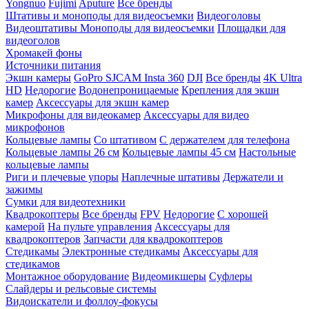
Yongnuo
Fujimi
Aputure
Все бренды
Штативы и моноподы для видеосъемки
Видеоголовы
Видеоштативы
Моноподы для видеосъемки
Площадки для
видеоголов
Хромакей фоны
Источники питания
Экшн камеры
GoPro
SJCAM
Insta 360
DJI
Все бренды
4K Ultra
HD
Недорогие
Водонепроницаемые
Крепления для экшн
камер
Аксессуары для экшн камер
Микрофоны для видеокамер
Аксессуары для видео
микрофонов
Кольцевые лампы
Со штативом
C держателем для телефона
Кольцевые лампы 26 см
Кольцевые лампы 45 см
Настольные
кольцевые лампы
Риги и плечевые упоры
Наплечные штативы
Держатели и
зажимы
Сумки для видеотехники
Квадрокоптеры
Все бренды
FPV
Недорогие
С хорошей
камерой
На пульте управления
Аксессуары для
квадрокоптеров
Запчасти для квадрокоптеров
Стедикамы
Электронные стедикамы
Аксессуары для
стедикамов
Монтажное оборудование
Видеомикшеры
Суфлеры
Слайдеры и рельсовые системы
Видоискатели и фоллоу-фокусы