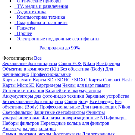
Оптические приборы
TV, медиа и развлечения
Аудиотехника
Компьютерная техника
Смартфоны и планшеты
Гаджеты
Прочее
Электронные подарочные сертификаты
Распродажа до 90%
Фотоаппараты
Все
Зеркальные фотоаппараты
Canon EOS
Nikon
Все бренды
Объектив в комплекте (Kit)
Без объектива (Body)
Для
начинающих
Профессиональные
Карты памяти
Карты SD / SDHC / SDXC
Карты Compact Flash
Карты MicroSD
Картридеры
Чехлы для карт памяти
Источники питания
Батарейки и аккумуляторы
Аккумуляторы для фото-видео техники
Зарядные устройства
Беззеркальные фотоаппараты
Canon
Sony
Все бренды
Без
объектива (Body)
Профессиональные
Для начинающих
Nikon
Светофильтры
Защитные светофильтры
Фильтры
ультрафиолетовые
Фильтры поляризационные
ND-фильтры
Наборы фильтров
Переходные кольца для фильтров
Аксессуары для фильтров
Сумки, рюкзаки, чехлы
Фоторюкзаки
Для зеркальных