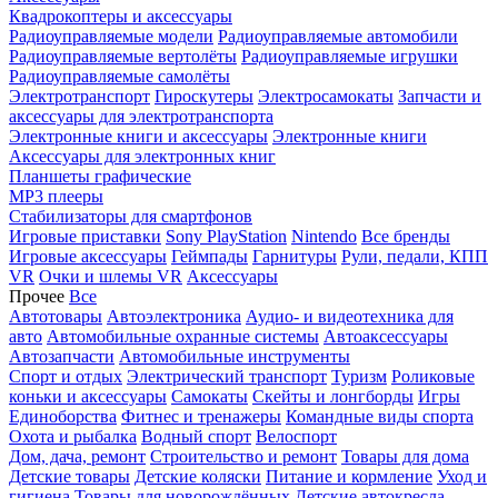
Квадрокоптеры и аксессуары
Радиоуправляемые модели
Радиоуправляемые автомобили
Радиоуправляемые вертолёты
Радиоуправляемые игрушки
Радиоуправляемые самолёты
Электротранспорт
Гироскутеры
Электросамокаты
Запчасти и
аксессуары для электротранспорта
Электронные книги и аксессуары
Электронные книги
Аксессуары для электронных книг
Планшеты графические
MP3 плееры
Стабилизаторы для смартфонов
Игровые приставки
Sony PlayStation
Nintendo
Все бренды
Игровые аксессуары
Геймпады
Гарнитуры
Рули, педали, КПП
VR
Очки и шлемы VR
Аксессуары
Прочее
Все
Автотовары
Автоэлектроника
Аудио- и видеотехника для
авто
Автомобильные охранные системы
Автоаксессуары
Автозапчасти
Автомобильные инструменты
Спорт и отдых
Электрический транспорт
Туризм
Роликовые
коньки и аксессуары
Самокаты
Скейты и лонгборды
Игры
Единоборства
Фитнес и тренажеры
Командные виды спорта
Охота и рыбалка
Водный спорт
Велоспорт
Дом, дача, ремонт
Строительство и ремонт
Товары для дома
Детские товары
Детские коляски
Питание и кормление
Уход и
гигиена
Товары для новорождённых
Детские автокресла