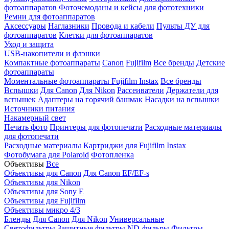
фотоаппаратов
Фоточемоданы и кейсы для фототехники
Ремни для фотоаппаратов
Аксессуары
Наглазники
Провода и кабели
Пульты ДУ для
фотоаппаратов
Клетки для фотоаппаратов
Уход и защита
USB-накопители и флэшки
Компактные фотоаппараты
Canon
Fujifilm
Все бренды
Детские
фотоаппараты
Моментальные фотоаппараты
Fujifilm Instax
Все бренды
Вспышки
Для Canon
Для Nikon
Рассеиватели
Держатели для
вспышек
Адаптеры на горячий башмак
Насадки на вспышки
Источники питания
Накамерный свет
Печать фото
Принтеры для фотопечати
Расходные материалы
для фотопечати
Расходные материалы
Картриджи для Fujifilm Instax
Фотобумага для Polaroid
Фотопленка
Объективы
Все
Объективы для Canon
Для Canon EF/EF-s
Объективы для Nikon
Объективы для Sony E
Объективы для Fujifilm
Объективы микро 4/3
Бленды
Для Canon
Для Nikon
Универсальные
Светофильтры
Защитные фильтры
ND-фильры
Фильтры