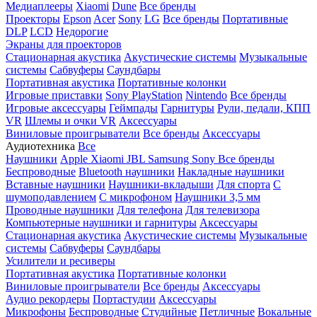
Медиаплееры
Xiaomi
Dune
Все бренды
Проекторы
Epson
Acer
Sony
LG
Все бренды
Портативные
DLP
LCD
Недорогие
Экраны для проекторов
Стационарная акустика
Акустические системы
Музыкальные
системы
Сабвуферы
Саундбары
Портативная акустика
Портативные колонки
Игровые приставки
Sony PlayStation
Nintendo
Все бренды
Игровые аксессуары
Геймпады
Гарнитуры
Рули, педали, КПП
VR
Шлемы и очки VR
Аксессуары
Виниловые проигрыватели
Все бренды
Аксессуары
Аудиотехника
Все
Наушники
Apple
Xiaomi
JBL
Samsung
Sony
Все бренды
Беспроводные
Bluetooth наушники
Накладные наушники
Вставные наушники
Наушники-вкладыши
Для спорта
С
шумоподавлением
С микрофоном
Наушники 3,5 мм
Проводные наушники
Для телефона
Для телевизора
Компьютерные наушники и гарнитуры
Аксессуары
Стационарная акустика
Акустические системы
Музыкальные
системы
Сабвуферы
Саундбары
Усилители и ресиверы
Портативная акустика
Портативные колонки
Виниловые проигрыватели
Все бренды
Аксессуары
Аудио рекордеры
Портастудии
Аксессуары
Микрофоны
Беспроводные
Студийные
Петличные
Вокальные