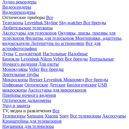
Аудио рекордеры
Видеосендеры
Видеорекордеры
Оптические приборы
Все
Телескопы
Levenhuk Skyline
Sky-watcher
Все бренды
Любительские телескопы
Аксессуары для телескопов
Окуляры, линзы, призмы для
телескопов
Фильтры для телескопов
Монтировки, адаптеры,
видоискатели
Литература по астрономии
Все для
астрофотографии
Лупы
С подсветкой
Настольные
Налобные
Бинокли
Levenhuk
Nikon
Veber
Все бренды
Театральные
Ночного видения
Для охоты
Монокуляры
Veber
Все бренды
Зрительные трубы
Микроскопы
Bresser
Levenhuk
Микромед
Все бренды
Цифровые
Оптические
Детские
Биологические
USB
микроскопы
Аксессуары для микроскопов
Приборы ночного видения
Оптические дальномеры
Уход и защита
TV, медиа и развлечения
Все
Телевизоры
Samsung
Xiaomi
Sony
Все телевизоры
Аксессуары
Кронштейны для телевизоров
Наушники для телевизора