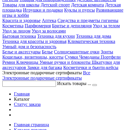
Товары для школы
Детский спорт
Детская комната
Детская
площадка
Игрушки и подарки
Куклы и пупсы
Развивающие
игры и хобби
Красота и здоровье
Аптека
Средства и предметы гигиены
Косметика
Парфюмерия
Бритье и депиляция
Уход за телом
Уход за лицом
Уход за волосами
Бытовая техника
Техника для кухни
Техника для дома
Техника для красоты и здоровья
Климатическая техника
Умный дом и безопасность
Белье и аксессуары
Белье
Солнцезащитные очки
Зонты
Кошельки, визитницы, кисеты
Сумки
Чемоданы
Портфели
Ремни
Ключницы
Умные ручки и блокноты
Шкатулки для
аксессуаров
Замки для багажа
Косметички и бьюти-кейсы
Электронные подарочные сертификаты
Все
Электронные подарочные сертификаты
Искать товары ...
Главная
Каталог
Статус заказа
Главная страница
Каталог товаров