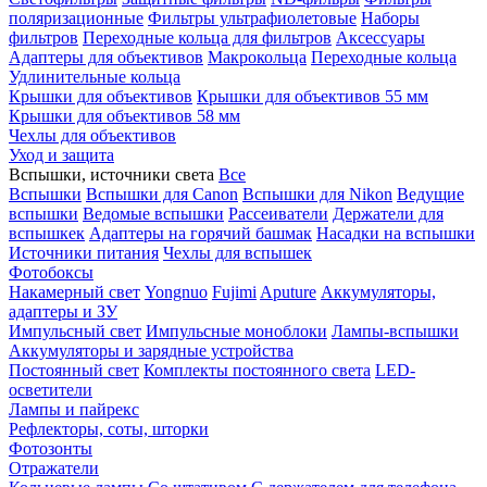
поляризационные
Фильтры ультрафиолетовые
Наборы
фильтров
Переходные кольца для фильтров
Аксессуары
Адаптеры для объективов
Макрокольца
Переходные кольца
Удлинительные кольца
Крышки для объективов
Крышки для объективов 55 мм
Крышки для объективов 58 мм
Чехлы для объективов
Уход и защита
Вспышки, источники света
Все
Вспышки
Вспышки для Canon
Вспышки для Nikon
Ведущие
вспышки
Ведомые вспышки
Рассеиватели
Держатели для
вспышкек
Адаптеры на горячий башмак
Насадки на вспышки
Источники питания
Чехлы для вспышек
Фотобоксы
Накамерный свет
Yongnuo
Fujimi
Aputure
Аккумуляторы,
адаптеры и ЗУ
Импульсный свет
Импульсные моноблоки
Лампы-вспышки
Аккумуляторы и зарядные устройства
Постоянный свет
Комплекты постоянного света
LED-
осветители
Лампы и пайрекс
Рефлекторы, соты, шторки
Фотозонты
Отражатели