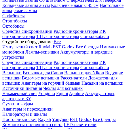
Кольцевые лампы
Со штативом
С держателем для телефона
Кольцевые лампы 26 см
Кольцевые лампы 45 см
Настольные
кольцевые лампы
Софтбоксы
Стрипбоксы
Октобоксы
Средства синхронизации
Радиосинхронизаторы
ИК
синхронизаторы
TTL-синхронизаторы
Синхрокабели
Студийное оборудование
Все
Импульсный свет
Raylab
FST
Godox
Все бренды
Импульсные
моноблоки
Лампы-вспышки
Аккумуляторы и зарядные
устройства
Средства синхронизации
Радиосинхронизаторы
ИК
синхронизаторы
TTL-синхронизаторы
Синхрокабели
Вспышки
Вспышки для Canon
Вспышки для Nikon
Ведущие
вспышки
Ведомые вспышки
Рассеиватели
Держатели для
вспышек
Адаптеры на горячий башмак
Насадки на вспышки
Источники питания
Чехлы для вспышек
Накамерный свет
Yongnuo
Fujimi
Aputure
Аккумуляторы,
адаптеры и ЗУ
Сумки и кофры
Адаптеры и переходники
Калибраторы и шкалы
Постоянный свет
Raylab
Yongnuo
FST
Godox
Все бренды
Комплекты постоянного света
LED-осветители