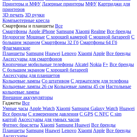
Принтеры и МФУ
Лазерные принтеры
МФУ
Картриджи для
принтеров
3D печать
3D ручки
Компьютерные кресла
Смартфоны и планшеты
Все
Смартфоны
Apple iPhone
Samsung
Xiaomi
Realme
Все бренды
Недорогие
Мощные
С хорошей камерой
С мощной батареей
С
большим экраном
Смартфоны 32 Гб
Смартфоны 64 Гб
Флагманские
Планшеты
Samsung
Huawei
Lenovo
Xiaomi
Apple
Все бренды
Аксессуары для смартфонов
Кнопочные мобильные телефоны
Alcatel
Nokia
F+
Все бренды
С большим экраном
С хорошей батареей
Аксессуары для планшетов
Кольцевые лампы
Со штативом
C держателем для телефона
Кольцевые лампы 26 см
Кольцевые лампы 45 см
Настольные
кольцевые лампы
Внешние аккумуляторы
Гаджеты
Все
Умные часы
Apple Watch
Xiaomi
Samsung Galaxy Watch
Huawei
Все бренды
C измерением давления
C GPS
C NFC
C sim
картой
Аксессуары для умных часов
Фитнес браслеты
Xiaomi
Samsung
Huawei
Все бренды
Планшеты
Samsung
Huawei
Lenovo
Xiaomi
Apple
Все бренды
Аксессуары