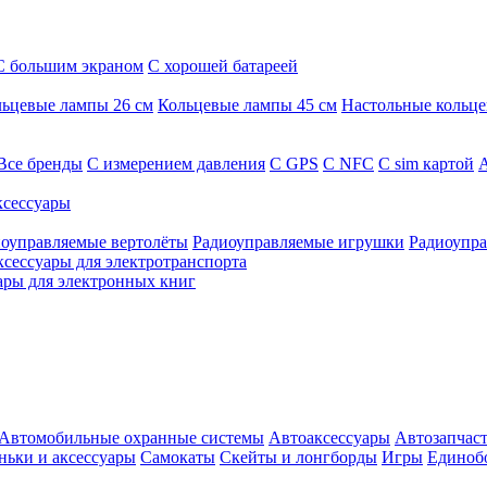
С большим экраном
С хорошей батареей
ьцевые лампы 26 см
Кольцевые лампы 45 см
Настольные кольц
Все бренды
C измерением давления
C GPS
C NFC
C sim картой
А
сессуары
оуправляемые вертолёты
Радиоуправляемые игрушки
Радиоупра
ксессуары для электротранспорта
ары для электронных книг
Автомобильные охранные системы
Автоаксессуары
Автозапчас
ньки и аксессуары
Самокаты
Скейты и лонгборды
Игры
Единоб