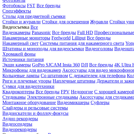
Фотозонты
Фотобоксы
FST
Все бренды
Спецэффекты
Столы для предметной съемки
Стойки и журавли
Стойки для освещения
Журавли
Стойки уни
Видеосъемка
Все
Видеокамеры
Panasonic
Все бренды
Full HD
Профессиональны
Накамерные мониторы
Feelworld
Lilliput
Все бренды
Накамерный свет
Системы питания для накамерного света
Yon
Штативы и моноподы для видеосъемки
Видеоголовы
Видеошт
Хромакей фоны
Источники питания
Экшн камеры
GoPro
SJCAM
Insta 360
DJI
Все бренды
4K Ultra
Микрофоны для видеокамер
Аксессуары для видео микрофоно
Кольцевые лампы
Со штативом
C держателем для телефона
Кол
Риги и плечевые упоры
Наплечные штативы
Держатели и заж
Сумки для видеотехники
Квадрокоптеры
Все бренды
FPV
Недорогие
С хорошей камеро
Стедикамы
Электронные стедикамы
Аксессуары для стедикам
Монтажное оборудование
Видеомикшеры
Суфлеры
Слайдеры и рельсовые системы
Видоискатели и фоллоу-фокусы
Аудио рекордеры
Видеосендеры
Видеорекордеры