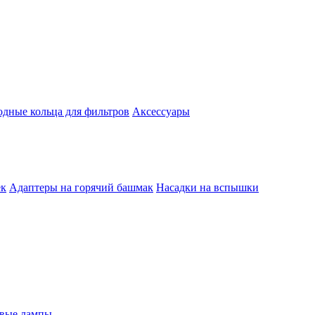
одные кольца для фильтров
Аксессуары
ек
Адаптеры на горячий башмак
Насадки на вспышки
евые лампы