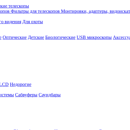
кие телескопы
копов
Фильтры для телескопов
Монтировки, адаптеры, видоиска
го видения
Для охоты
е
Оптические
Детские
Биологические
USB микроскопы
Аксессу
LCD
Недорогие
истемы
Сабвуферы
Саундбары