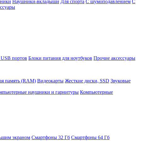
шники
Наушники-вкладыши
Для спорта
С шумоподавлением
С
ссуары
 USB портов
Блоки питания для ноутбуков
Прочие аксессуары
ая память (RAM)
Видеокарты
Жесткие диски, SSD
Звуковые
мпьютерные наушники и гарнитуры
Компьютерные
ьшим экраном
Смартфоны 32 Гб
Смартфоны 64 Гб