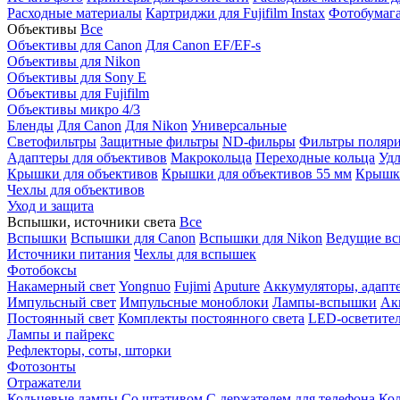
Расходные материалы
Картриджи для Fujifilm Instax
Фотобумага 
Объективы
Все
Объективы для Canon
Для Canon EF/EF-s
Объективы для Nikon
Объективы для Sony E
Объективы для Fujifilm
Объективы микро 4/3
Бленды
Для Canon
Для Nikon
Универсальные
Светофильтры
Защитные фильтры
ND-фильры
Фильтры поляр
Адаптеры для объективов
Макрокольца
Переходные кольца
Удл
Крышки для объективов
Крышки для объективов 55 мм
Крышки
Чехлы для объективов
Уход и защита
Вспышки, источники света
Все
Вспышки
Вспышки для Canon
Вспышки для Nikon
Ведущие в
Источники питания
Чехлы для вспышек
Фотобоксы
Накамерный свет
Yongnuo
Fujimi
Aputure
Аккумуляторы, адапт
Импульсный свет
Импульсные моноблоки
Лампы-вспышки
Ак
Постоянный свет
Комплекты постоянного света
LED-осветите
Лампы и пайрекс
Рефлекторы, соты, шторки
Фотозонты
Отражатели
Кольцевые лампы
Со штативом
С держателем для телефона
Кол