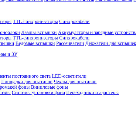
аторы
TTL-синхронизаторы
Синхрокабели
оноблоки
Лампы-вспышки
Аккумуляторы и зарядные устройств
аторы
TTL-синхронизаторы
Синхрокабели
спышки
Ведомые вспышки
Рассеиватели
Держатели для вспыше
еры и ЗУ
екты постоянного света
LED-осветители
Площадки для штативов
Чехлы для штативов
ромакей фоны
Виниловые фоны
стемы
Системы установки фона
Переходники и адаптеры