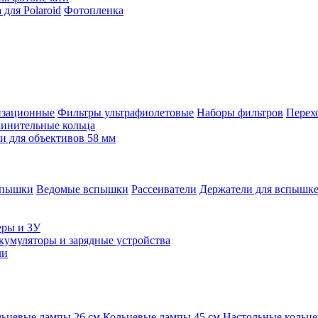
для Polaroid
Фотопленка
изационные
Фильтры ультрафиолетовые
Наборы фильтров
Перех
инительные кольца
 для объективов 58 мм
спышки
Ведомые вспышки
Рассеиватели
Держатели для вспышк
еры и ЗУ
кумуляторы и зарядные устройства
ли
ьцевые лампы 26 см
Кольцевые лампы 45 см
Настольные кольц