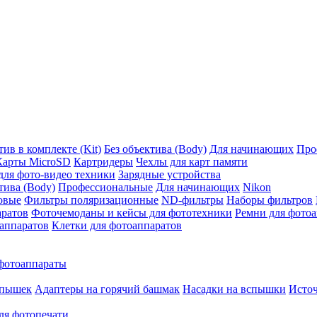
ив в комплекте (Kit)
Без объектива (Body)
Для начинающих
Про
Карты MicroSD
Картридеры
Чехлы для карт памяти
ля фото-видео техники
Зарядные устройства
тива (Body)
Профессиональные
Для начинающих
Nikon
овые
Фильтры поляризационные
ND-фильтры
Наборы фильтров
аратов
Фоточемоданы и кейсы для фототехники
Ремни для фото
аппаратов
Клетки для фотоаппаратов
фотоаппараты
спышек
Адаптеры на горячий башмак
Насадки на вспышки
Исто
ля фотопечати