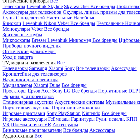
Оптические приборы
Все
Телескопы
Levenhuk Skyline
Sky-watcher
Все бренды
Любительс
Аксессуары для телескопов
Окуляры, линзы, призмы для телес
Лупы
С подсветкой
Настольные
Налобные
Бинокли
Levenhuk
Nikon
Veber
Все бренды
Театральные
Ночно
Монокуляры
Veber
Все бренды
Зрительные трубы
Микроскопы
Bresser
Levenhuk
Микромед
Все бренды
Цифровы
Приборы ночного видения
Оптические дальномеры
Уход и защита
TV, медиа и развлечения
Все
Телевизоры
Samsung
Xiaomi
Sony
Все телевизоры
Аксессуары
Кронштейны для телевизоров
Наушники для телевизора
Медиаплееры
Xiaomi
Dune
Все бренды
Проекторы
Epson
Acer
Sony
LG
Все бренды
Портативные
DLP
Экраны для проекторов
Стационарная акустика
Акустические системы
Музыкальные с
Портативная акустика
Портативные колонки
Игровые приставки
Sony PlayStation
Nintendo
Все бренды
Игровые аксессуары
Геймпады
Гарнитуры
Рули, педали, КПП
VR
Шлемы и очки VR
Аксессуары
Виниловые проигрыватели
Все бренды
Аксессуары
Аудиотехника
Все