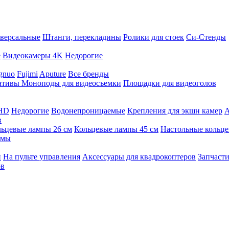
версальные
Штанги, перекладины
Ролики для стоек
Си-Стенды
е
Видеокамеры 4K
Недорогие
gnuo
Fujimi
Aputure
Все бренды
ативы
Моноподы для видеосъемки
Площадки для видеоголов
 HD
Недорогие
Водонепроницаемые
Крепления для экшн камер
А
в
ьцевые лампы 26 см
Кольцевые лампы 45 см
Настольные кольц
имы
й
На пульте управления
Аксессуары для квадрокоптеров
Запчасти
ов