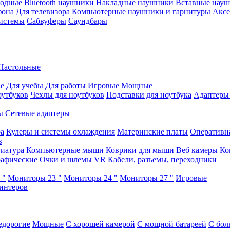
водные
Bluetooth наушники
Накладные наушники
Вставные нау
фона
Для телевизора
Компьютерные наушники и гарнитуры
Аксе
истемы
Сабвуферы
Саундбары
Настольные
е
Для учебы
Для работы
Игровые
Мощные
оутбуков
Чехлы для ноутбуков
Подставки для ноутбука
Адаптеры
ы
Сетевые адаптеры
ра
Кулеры и системы охлаждения
Материнские платы
Оперативн
в
иатура
Компьютерные мыши
Коврики для мыши
Веб камеры
Ко
афические
Очки и шлемы VR
Кабели, разъемы, переходники
 "
Мониторы 23 "
Мониторы 24 "
Мониторы 27 "
Игровые
интеров
едорогие
Мощные
С хорошей камерой
С мощной батареей
С бол