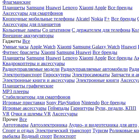
Флагманские
Планшеты
Samsung
Huawei
Lenovo
Xiaomi
Apple
Все бренды
Аксессуары для смартфонов
Кнопочные мобильные телефоны
Alcatel
Nokia
F+
Все бренды
Аксессуары для планшетов
Кольцевые лампы
Со штативом
C держателем для телефона
Кол
Внешние аккумуляторы
Гаджеты
Все
Умные часы
Apple Watch
Xiaomi
Samsung Galaxy Watch
Huawei
Фитнес браслеты
Xiaomi
Samsung
Huawei
Все бренды
Планшеты
Samsung
Huawei
Lenovo
Xiaomi
Apple
Все бренды
Ак
Квадрокоптеры и аксессуары
Радиоуправляемые модели
Радиоуправляемые автомобили
Ради
Электротранспорт
Гироскутеры
Электросамокаты
Запчасти и а
Электронные книги и аксессуары
Электронные книги
Аксессу
Планшеты графические
MP3 плееры
Стабилизаторы для смартфонов
Игровые приставки
Sony PlayStation
Nintendo
Все бренды
Игровые аксессуары
Геймпады
Гарнитуры
Рули, педали, КПП
VR
Очки и шлемы VR
Аксессуары
Прочее
Все
Автотовары
Автоэлектроника
Аудио- и видеотехника для авто
Спорт и отдых
Электрический транспорт
Туризм
Роликовые ко
рыбалка
Водный спорт
Велоспорт