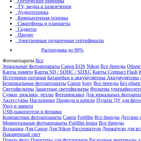
Оптические приборы
TV, медиа и развлечения
Аудиотехника
Компьютерная техника
Смартфоны и планшеты
Гаджеты
Прочее
Электронные подарочные сертификаты
Распродажа до 90%
Фотоаппараты
Все
Зеркальные фотоаппараты
Canon EOS
Nikon
Все бренды
Объект
Карты памяти
Карты SD / SDHC / SDXC
Карты Compact Flash
Источники питания
Батарейки и аккумуляторы
Аккумуляторы д
Беззеркальные фотоаппараты
Canon
Sony
Все бренды
Без объек
Светофильтры
Защитные светофильтры
Фильтры ультрафиолет
Сумки, рюкзаки, чехлы
Фоторюкзаки
Для зеркальных фотоапп
Аксессуары
Наглазники
Провода и кабели
Пульты ДУ для фото
Уход и защита
USB-накопители и флэшки
Компактные фотоаппараты
Canon
Fujifilm
Все бренды
Детские 
Моментальные фотоаппараты
Fujifilm Instax
Все бренды
Вспышки
Для Canon
Для Nikon
Рассеиватели
Держатели для в
Накамерный свет
Печать фото
Принтеры для фотопечати
Расходные материалы д