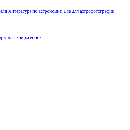
тели
Литература по астрономии
Все для астрофотографии
ары для микроскопов