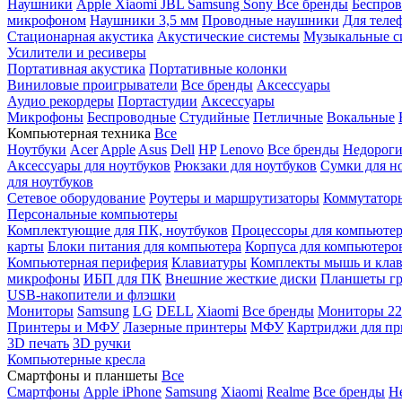
Наушники
Apple
Xiaomi
JBL
Samsung
Sony
Все бренды
Беспро
микрофоном
Наушники 3,5 мм
Проводные наушники
Для теле
Стационарная акустика
Акустические системы
Музыкальные с
Усилители и ресиверы
Портативная акустика
Портативные колонки
Виниловые проигрыватели
Все бренды
Аксессуары
Аудио рекордеры
Портастудии
Аксессуары
Микрофоны
Беспроводные
Студийные
Петличные
Вокальные
Компьютерная техника
Все
Ноутбуки
Acer
Apple
Asus
Dell
HP
Lenovo
Все бренды
Недороги
Аксессуары для ноутбуков
Рюкзаки для ноутбуков
Сумки для н
для ноутбуков
Сетевое оборудование
Роутеры и маршрутизаторы
Коммутатор
Персональные компьютеры
Комплектующие для ПК, ноутбуков
Процессоры для компьюте
карты
Блоки питания для компьютера
Корпуса для компьютеро
Компьютерная периферия
Клавиатуры
Комплекты мышь и клав
микрофоны
ИБП для ПК
Внешние жесткие диски
Планшеты гр
USB-накопители и флэшки
Мониторы
Samsung
LG
DELL
Xiaomi
Все бренды
Мониторы 22
Принтеры и МФУ
Лазерные принтеры
МФУ
Картриджи для пр
3D печать
3D ручки
Компьютерные кресла
Смартфоны и планшеты
Все
Смартфоны
Apple iPhone
Samsung
Xiaomi
Realme
Все бренды
Н