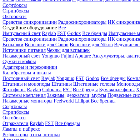
Софтбоксы
Стрипбоксы
Октобоксы
Средства синхронизации
Радиосинхронизаторы
ИК синхрониз
Студийное оборудование
Все
Импульсный свет
Raylab
FST
Godox
Все бренды
Импульсные м
Средства синхронизации
Радиосинхронизаторы
ИК синхрониз
Вспышки
Вспышки для Canon
Вспышки для Nikon
Ведущие в
Источники питания
Чехлы для вспышек
Накамерный свет
Yongnuo
Fujimi
Aputure
Аккумуляторы, адапт
Сумки и кофры
Адаптеры и переходники
Калибраторы и шкалы
Постоянный свет
Raylab
Yongnuo
FST
Godox
Все бренды
Компл
Штативы и моноподы
Штативы
Штативные головы
Моноподы
Фотофоны
Raylab
Colorama
FST
Все бренды
Бумажные фоны
Х
Системы крепления
Зажимы, держатели, муфты
Подвесные си
Накамерные мониторы
Feelworld
Lilliput
Все бренды
Софтбоксы
Стрипбоксы
Октобоксы
Отражатели
Raylab
FST
Все бренды
Лампы и пайрекс
Рефлекторы, соты, шторки