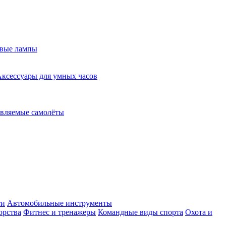
евые лампы
ксессуары для умных часов
вляемые самолёты
ти
Автомобильные инструменты
орства
Фитнес и тренажеры
Командные виды спорта
Охота и