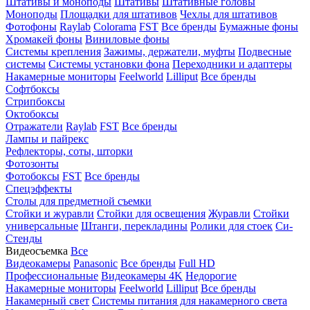
Штативы и моноподы
Штативы
Штативные головы
Моноподы
Площадки для штативов
Чехлы для штативов
Фотофоны
Raylab
Colorama
FST
Все бренды
Бумажные фоны
Хромакей фоны
Виниловые фоны
Системы крепления
Зажимы, держатели, муфты
Подвесные
системы
Системы установки фона
Переходники и адаптеры
Накамерные мониторы
Feelworld
Lilliput
Все бренды
Софтбоксы
Стрипбоксы
Октобоксы
Отражатели
Raylab
FST
Все бренды
Лампы и пайрекс
Рефлекторы, соты, шторки
Фотозонты
Фотобоксы
FST
Все бренды
Спецэффекты
Столы для предметной съемки
Стойки и журавли
Стойки для освещения
Журавли
Стойки
универсальные
Штанги, перекладины
Ролики для стоек
Си-
Стенды
Видеосъемка
Все
Видеокамеры
Panasonic
Все бренды
Full HD
Профессиональные
Видеокамеры 4K
Недорогие
Накамерные мониторы
Feelworld
Lilliput
Все бренды
Накамерный свет
Системы питания для накамерного света