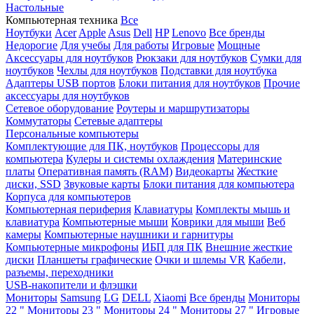
Настольные
Компьютерная техника
Все
Ноутбуки
Acer
Apple
Asus
Dell
HP
Lenovo
Все бренды
Недорогие
Для учебы
Для работы
Игровые
Мощные
Аксессуары для ноутбуков
Рюкзаки для ноутбуков
Сумки для
ноутбуков
Чехлы для ноутбуков
Подставки для ноутбука
Адаптеры USB портов
Блоки питания для ноутбуков
Прочие
аксессуары для ноутбуков
Сетевое оборудование
Роутеры и маршрутизаторы
Коммутаторы
Сетевые адаптеры
Персональные компьютеры
Комплектующие для ПК, ноутбуков
Процессоры для
компьютера
Кулеры и системы охлаждения
Материнские
платы
Оперативная память (RAM)
Видеокарты
Жесткие
диски, SSD
Звуковые карты
Блоки питания для компьютера
Корпуса для компьютеров
Компьютерная периферия
Клавиатуры
Комплекты мышь и
клавиатура
Компьютерные мыши
Коврики для мыши
Веб
камеры
Компьютерные наушники и гарнитуры
Компьютерные микрофоны
ИБП для ПК
Внешние жесткие
диски
Планшеты графические
Очки и шлемы VR
Кабели,
разъемы, переходники
USB-накопители и флэшки
Мониторы
Samsung
LG
DELL
Xiaomi
Все бренды
Мониторы
22 "
Мониторы 23 "
Мониторы 24 "
Мониторы 27 "
Игровые