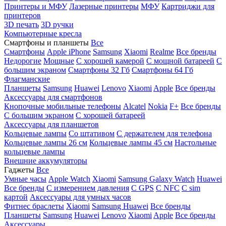
Принтеры и МФУ
Лазерные принтеры
МФУ
Картриджи для
принтеров
3D печать
3D ручки
Компьютерные кресла
Смартфоны и планшеты
Все
Смартфоны
Apple iPhone
Samsung
Xiaomi
Realme
Все бренды
Недорогие
Мощные
С хорошей камерой
С мощной батареей
С
большим экраном
Смартфоны 32 Гб
Смартфоны 64 Гб
Флагманские
Планшеты
Samsung
Huawei
Lenovo
Xiaomi
Apple
Все бренды
Аксессуары для смартфонов
Кнопочные мобильные телефоны
Alcatel
Nokia
F+
Все бренды
С большим экраном
С хорошей батареей
Аксессуары для планшетов
Кольцевые лампы
Со штативом
C держателем для телефона
Кольцевые лампы 26 см
Кольцевые лампы 45 см
Настольные
кольцевые лампы
Внешние аккумуляторы
Гаджеты
Все
Умные часы
Apple Watch
Xiaomi
Samsung Galaxy Watch
Huawei
Все бренды
C измерением давления
C GPS
C NFC
C sim
картой
Аксессуары для умных часов
Фитнес браслеты
Xiaomi
Samsung
Huawei
Все бренды
Планшеты
Samsung
Huawei
Lenovo
Xiaomi
Apple
Все бренды
Аксессуары