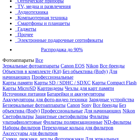
Оптические приборы
TV, медиа и развлечения
Аудиотехника
Компьютерная техника
Смартфоны и планшеты
Гаджеты
Прочее
Электронные подарочные сертификаты
Распродажа до 90%
Фотоаппараты
Все
Зеркальные фотоаппараты
Canon EOS
Nikon
Все бренды
Объектив в комплекте (Kit)
Без объектива (Body)
Для
начинающих
Профессиональные
Карты памяти
Карты SD / SDHC / SDXC
Карты Compact Flash
Карты MicroSD
Картридеры
Чехлы для карт памяти
Источники питания
Батарейки и аккумуляторы
Аккумуляторы для фото-видео техники
Зарядные устройства
Беззеркальные фотоаппараты
Canon
Sony
Все бренды
Без
объектива (Body)
Профессиональные
Для начинающих
Nikon
Светофильтры
Защитные светофильтры
Фильтры
ультрафиолетовые
Фильтры поляризационные
ND-фильтры
Наборы фильтров
Переходные кольца для фильтров
Аксессуары для фильтров
Сумки, рюкзаки, чехлы
Фоторюкзаки
Для зеркальных