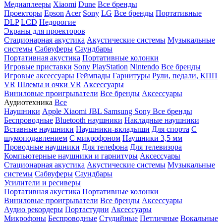
Медиаплееры
Xiaomi
Dune
Все бренды
Проекторы
Epson
Acer
Sony
LG
Все бренды
Портативные
DLP
LCD
Недорогие
Экраны для проекторов
Стационарная акустика
Акустические системы
Музыкальные
системы
Сабвуферы
Саундбары
Портативная акустика
Портативные колонки
Игровые приставки
Sony PlayStation
Nintendo
Все бренды
Игровые аксессуары
Геймпады
Гарнитуры
Рули, педали, КПП
VR
Шлемы и очки VR
Аксессуары
Виниловые проигрыватели
Все бренды
Аксессуары
Аудиотехника
Все
Наушники
Apple
Xiaomi
JBL
Samsung
Sony
Все бренды
Беспроводные
Bluetooth наушники
Накладные наушники
Вставные наушники
Наушники-вкладыши
Для спорта
С
шумоподавлением
С микрофоном
Наушники 3,5 мм
Проводные наушники
Для телефона
Для телевизора
Компьютерные наушники и гарнитуры
Аксессуары
Стационарная акустика
Акустические системы
Музыкальные
системы
Сабвуферы
Саундбары
Усилители и ресиверы
Портативная акустика
Портативные колонки
Виниловые проигрыватели
Все бренды
Аксессуары
Аудио рекордеры
Портастудии
Аксессуары
Микрофоны
Беспроводные
Студийные
Петличные
Вокальные