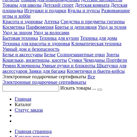
Товары для школы
Детский спорт
Детская комната
Детская
площадка
Игрушки и подарки
Куклы и пупсы
Развивающие
игры и хобби
Красота и здоровье
Аптека
Средства и предметы гигиены
Косметика
Парфюмерия
Бритье и депиляция
Уход за телом
Уход за лицом
Уход за волосами
Бытовая техника
Техника для кухни
Техника для дома
Техника для красоты и здоровья
Климатическая техника
Умный дом и безопасность
Белье и аксессуары
Белье
Солнцезащитные очки
Зонты
Кошельки, визитницы, кисеты
Сумки
Чемоданы
Портфели
Ремни
Ключницы
Умные ручки и блокноты
Шкатулки для
аксессуаров
Замки для багажа
Косметички и бьюти-кейсы
Электронные подарочные сертификаты
Все
Электронные подарочные сертификаты
Искать товары ...
Главная
Каталог
Статус заказа
Главная страница
Каталог товаров