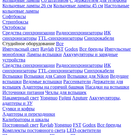
Кольцевые лампы
Со штативом
С держателем для телефона
Кольцевые лампы 26 см
Кольцевые лампы 45 см
Настольные
кольцевые лампы
Софтбоксы
Стрипбоксы
Октобоксы
Средства синхронизации
Радиосинхронизаторы
ИК
синхронизаторы
TTL-синхронизаторы
Синхрокабели
Студийное оборудование
Все
Импульсный свет
Raylab
FST
Godox
Все бренды
Импульсные
моноблоки
Лампы-вспышки
Аккумуляторы и зарядные
устройства
Средства синхронизации
Радиосинхронизаторы
ИК
синхронизаторы
TTL-синхронизаторы
Синхрокабели
Вспышки
Вспышки для Canon
Вспышки для Nikon
Ведущие
вспышки
Ведомые вспышки
Рассеиватели
Держатели для
вспышек
Адаптеры на горячий башмак
Насадки на вспышки
Источники питания
Чехлы для вспышек
Накамерный свет
Yongnuo
Fujimi
Aputure
Аккумуляторы,
адаптеры и ЗУ
Сумки и кофры
Адаптеры и переходники
Калибраторы и шкалы
Постоянный свет
Raylab
Yongnuo
FST
Godox
Все бренды
Комплекты постоянного света
LED-осветители