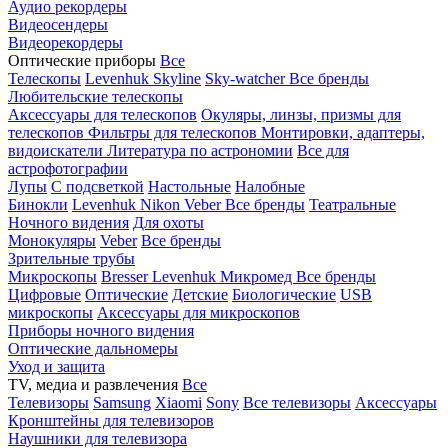
Аудио рекордеры
Видеосендеры
Видеорекордеры
Оптические приборы
Все
Телескопы
Levenhuk Skyline
Sky-watcher
Все бренды
Любительские телескопы
Аксессуары для телескопов
Окуляры, линзы, призмы для
телескопов
Фильтры для телескопов
Монтировки, адаптеры,
видоискатели
Литература по астрономии
Все для
астрофотографии
Лупы
С подсветкой
Настольные
Налобные
Бинокли
Levenhuk
Nikon
Veber
Все бренды
Театральные
Ночного видения
Для охоты
Монокуляры
Veber
Все бренды
Зрительные трубы
Микроскопы
Bresser
Levenhuk
Микромед
Все бренды
Цифровые
Оптические
Детские
Биологические
USB
микроскопы
Аксессуары для микроскопов
Приборы ночного видения
Оптические дальномеры
Уход и защита
TV, медиа и развлечения
Все
Телевизоры
Samsung
Xiaomi
Sony
Все телевизоры
Аксессуары
Кронштейны для телевизоров
Наушники для телевизора