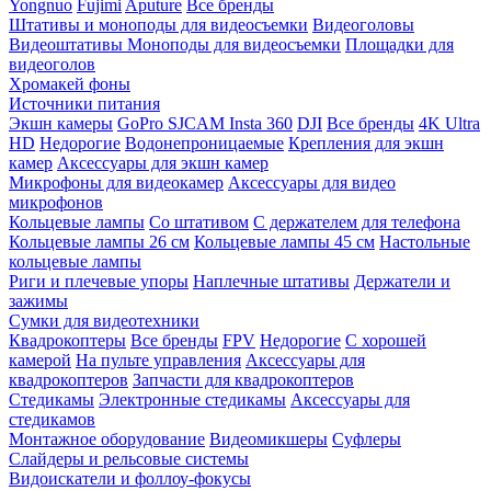
Yongnuo
Fujimi
Aputure
Все бренды
Штативы и моноподы для видеосъемки
Видеоголовы
Видеоштативы
Моноподы для видеосъемки
Площадки для
видеоголов
Хромакей фоны
Источники питания
Экшн камеры
GoPro
SJCAM
Insta 360
DJI
Все бренды
4K Ultra
HD
Недорогие
Водонепроницаемые
Крепления для экшн
камер
Аксессуары для экшн камер
Микрофоны для видеокамер
Аксессуары для видео
микрофонов
Кольцевые лампы
Со штативом
C держателем для телефона
Кольцевые лампы 26 см
Кольцевые лампы 45 см
Настольные
кольцевые лампы
Риги и плечевые упоры
Наплечные штативы
Держатели и
зажимы
Сумки для видеотехники
Квадрокоптеры
Все бренды
FPV
Недорогие
С хорошей
камерой
На пульте управления
Аксессуары для
квадрокоптеров
Запчасти для квадрокоптеров
Стедикамы
Электронные стедикамы
Аксессуары для
стедикамов
Монтажное оборудование
Видеомикшеры
Суфлеры
Слайдеры и рельсовые системы
Видоискатели и фоллоу-фокусы