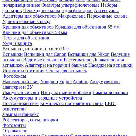
поляризационные
Фильтры ультрафиолетовые
Наборы
фильтров
Переходные кольца для фильтров
Аксессуары
Адаптеры для объективов
Макрокольца
Переходные кольца
Удлинительные кольца
Крышки для объективов
Крышки для объективов 55 мм
Крышки для объективов 58 мм
Чехлы для объективов
Уход и защита
Вспышки, источники света
Все
Вспышки
Вспышки для Canon
Вспышки для Nikon
Ведущие
вспышки
Ведомые вспышки
Рассеиватели
Держатели для
вспышкек
Адаптеры на горячий башмак
Насадки на вспышки
Источники питания
Чехлы для вспышек
Фотобоксы
Накамерный свет
Yongnuo
Fujimi
Aputure
Аккумуляторы,
адаптеры и ЗУ
Импульсный свет
Импульсные моноблоки
Лампы-вспышки
Аккумуляторы и зарядные устройства
Постоянный свет
Комплекты постоянного света
LED-
осветители
Лампы и пайрекс
Рефлекторы, соты, шторки
Фотозонты
Отражатели