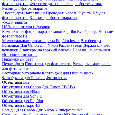
фотоаппаратов
Фоточемоданы и кейсы для фототехники
Ремни для фотоаппаратов
Аксессуары
Наглазники
Провода и кабели
Пульты ДУ для
фотоаппаратов
Клетки для фотоаппаратов
Уход и защита
USB-накопители и флэшки
Компактные фотоаппараты
Canon
Fujifilm
Все бренды
Детские
фотоаппараты
Моментальные фотоаппараты
Fujifilm Instax
Все бренды
Вспышки
Для Canon
Для Nikon
Рассеиватели
Держатели для
вспышек
Адаптеры на горячий башмак
Насадки на вспышки
Источники питания
Накамерный свет
Печать фото
Принтеры для фотопечати
Расходные материалы
для фотопечати
Расходные материалы
Картриджи для Fujifilm Instax
Фотобумага для Polaroid
Фотопленка
Объективы
Все
Объективы для Canon
Для Canon EF/EF-s
Объективы для Nikon
Объективы для Sony E
Объективы для Fujifilm
Объективы микро 4/3
Бленды
Для Canon
Для Nikon
Универсальные
Светофильтры
Защитные фильтры
ND-фильры
Фильтры