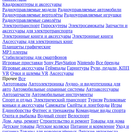
Квадрокоптеры и аксессуары
Радиоуправляемые модели
Радиоуправляемые автомобили
Радиоуправляемые вертолёты
Радиоуправляемые игрушки
Радиоуправляемые самолёты
Электротранспорт
Гироскутеры
Электросамокаты
Запчасти и
аксессуары для электротранспорта
Электронные книги и аксессуары
Электронные книги
Аксессуары для электронных книг
Планшеты графические
MP3 плееры
Стабилизаторы для смартфонов
Игровые приставки
Sony PlayStation
Nintendo
Все бренды
Игровые аксессуары
Геймпады
Гарнитуры
Рули, педали, КПП
VR
Очки и шлемы VR
Аксессуары
Прочее
Все
Автотовары
Автоэлектроника
Аудио- и видеотехника для
авто
Автомобильные охранные системы
Автоаксессуары
Автозапчасти
Автомобильные инструменты
Спорт и отдых
Электрический транспорт
Туризм
Роликовые
коньки и аксессуары
Самокаты
Скейты и лонгборды
Игры
Единоборства
Фитнес и тренажеры
Командные виды спорта
Охота и рыбалка
Водный спорт
Велоспорт
Дом, дача, ремонт
Строительство и ремонт
Товары для дома
Детские товары
Детские коляски
Питание и кормление
Уход и
гигиена
Товары для новорождённых
Детские автокресла