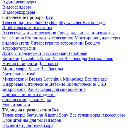
Аудио рекордеры
Видеосендеры
Видеорекордеры
Оптические приборы
Все
Телескопы
Levenhuk Skyline
Sky-watcher
Все бренды
Любительские телескопы
Аксессуары для телескопов
Окуляры, линзы, призмы для
телескопов
Фильтры для телескопов
Монтировки, адаптеры,
видоискатели
Литература по астрономии
Все для
астрофотографии
Лупы
С подсветкой
Настольные
Налобные
Бинокли
Levenhuk
Nikon
Veber
Все бренды
Театральные
Ночного видения
Для охоты
Монокуляры
Veber
Все бренды
Зрительные трубы
Микроскопы
Bresser
Levenhuk
Микромед
Все бренды
Цифровые
Оптические
Детские
Биологические
USB
микроскопы
Аксессуары для микроскопов
Приборы ночного видения
Оптические дальномеры
Уход и защита
TV, медиа и развлечения
Все
Телевизоры
Samsung
Xiaomi
Sony
Все телевизоры
Аксессуары
Кронштейны для телевизоров
Наушники для телевизора