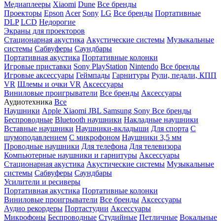
Медиаплееры
Xiaomi
Dune
Все бренды
Проекторы
Epson
Acer
Sony
LG
Все бренды
Портативные
DLP
LCD
Недорогие
Экраны для проекторов
Стационарная акустика
Акустические системы
Музыкальные
системы
Сабвуферы
Саундбары
Портативная акустика
Портативные колонки
Игровые приставки
Sony PlayStation
Nintendo
Все бренды
Игровые аксессуары
Геймпады
Гарнитуры
Рули, педали, КПП
VR
Шлемы и очки VR
Аксессуары
Виниловые проигрыватели
Все бренды
Аксессуары
Аудиотехника
Все
Наушники
Apple
Xiaomi
JBL
Samsung
Sony
Все бренды
Беспроводные
Bluetooth наушники
Накладные наушники
Вставные наушники
Наушники-вкладыши
Для спорта
С
шумоподавлением
С микрофоном
Наушники 3,5 мм
Проводные наушники
Для телефона
Для телевизора
Компьютерные наушники и гарнитуры
Аксессуары
Стационарная акустика
Акустические системы
Музыкальные
системы
Сабвуферы
Саундбары
Усилители и ресиверы
Портативная акустика
Портативные колонки
Виниловые проигрыватели
Все бренды
Аксессуары
Аудио рекордеры
Портастудии
Аксессуары
Микрофоны
Беспроводные
Студийные
Петличные
Вокальные