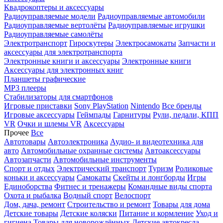
Квадрокоптеры и аксессуары
Радиоуправляемые модели
Радиоуправляемые автомобили
Радиоуправляемые вертолёты
Радиоуправляемые игрушки
Радиоуправляемые самолёты
Электротранспорт
Гироскутеры
Электросамокаты
Запчасти и
аксессуары для электротранспорта
Электронные книги и аксессуары
Электронные книги
Аксессуары для электронных книг
Планшеты графические
MP3 плееры
Стабилизаторы для смартфонов
Игровые приставки
Sony PlayStation
Nintendo
Все бренды
Игровые аксессуары
Геймпады
Гарнитуры
Рули, педали, КПП
VR
Очки и шлемы VR
Аксессуары
Прочее
Все
Автотовары
Автоэлектроника
Аудио- и видеотехника для
авто
Автомобильные охранные системы
Автоаксессуары
Автозапчасти
Автомобильные инструменты
Спорт и отдых
Электрический транспорт
Туризм
Роликовые
коньки и аксессуары
Самокаты
Скейты и лонгборды
Игры
Единоборства
Фитнес и тренажеры
Командные виды спорта
Охота и рыбалка
Водный спорт
Велоспорт
Дом, дача, ремонт
Строительство и ремонт
Товары для дома
Детские товары
Детские коляски
Питание и кормление
Уход и
гигиена
Товары для новорождённых
Детские автокресла