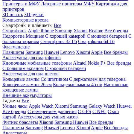
Принтеры и МФУ
Лазерные принтеры
МФУ
Картриджи для
принтеров
3D печать
3D ручки
Компьютерные кресла
Смартфоны и планшеты
Все
Смартфоны
Apple iPhone
Samsung
Xiaomi
Realme
Все бренды
Недорогие
Мощные
С хорошей камерой
С мощной батареей
С
большим экраном
Смартфоны 32 Гб
Смартфоны 64 Гб
Флагманские
Планшеты
Samsung
Huawei
Lenovo
Xiaomi
Apple
Все бренды
Аксессуары для смартфонов
Кнопочные мобильные телефоны
Alcatel
Nokia
F+
Все бренды
С большим экраном
С хорошей батареей
Аксессуары для планшетов
Кольцевые лампы
Со штативом
C держателем для телефона
Кольцевые лампы 26 см
Кольцевые лампы 45 см
Настольные
кольцевые лампы
Внешние аккумуляторы
Гаджеты
Все
Умные часы
Apple Watch
Xiaomi
Samsung Galaxy Watch
Huawei
Все бренды
C измерением давления
C GPS
C NFC
C sim
картой
Аксессуары для умных часов
Фитнес браслеты
Xiaomi
Samsung
Huawei
Все бренды
Планшеты
Samsung
Huawei
Lenovo
Xiaomi
Apple
Все бренды
Аксессуары