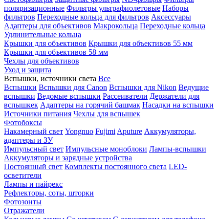
поляризационные
Фильтры ультрафиолетовые
Наборы
фильтров
Переходные кольца для фильтров
Аксессуары
Адаптеры для объективов
Макрокольца
Переходные кольца
Удлинительные кольца
Крышки для объективов
Крышки для объективов 55 мм
Крышки для объективов 58 мм
Чехлы для объективов
Уход и защита
Вспышки, источники света
Все
Вспышки
Вспышки для Canon
Вспышки для Nikon
Ведущие
вспышки
Ведомые вспышки
Рассеиватели
Держатели для
вспышкек
Адаптеры на горячий башмак
Насадки на вспышки
Источники питания
Чехлы для вспышек
Фотобоксы
Накамерный свет
Yongnuo
Fujimi
Aputure
Аккумуляторы,
адаптеры и ЗУ
Импульсный свет
Импульсные моноблоки
Лампы-вспышки
Аккумуляторы и зарядные устройства
Постоянный свет
Комплекты постоянного света
LED-
осветители
Лампы и пайрекс
Рефлекторы, соты, шторки
Фотозонты
Отражатели