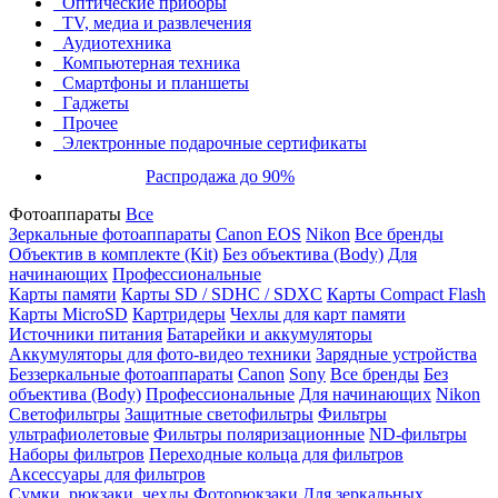
Оптические приборы
TV, медиа и развлечения
Аудиотехника
Компьютерная техника
Смартфоны и планшеты
Гаджеты
Прочее
Электронные подарочные сертификаты
Распродажа до 90%
Фотоаппараты
Все
Зеркальные фотоаппараты
Canon EOS
Nikon
Все бренды
Объектив в комплекте (Kit)
Без объектива (Body)
Для
начинающих
Профессиональные
Карты памяти
Карты SD / SDHC / SDXC
Карты Compact Flash
Карты MicroSD
Картридеры
Чехлы для карт памяти
Источники питания
Батарейки и аккумуляторы
Аккумуляторы для фото-видео техники
Зарядные устройства
Беззеркальные фотоаппараты
Canon
Sony
Все бренды
Без
объектива (Body)
Профессиональные
Для начинающих
Nikon
Светофильтры
Защитные светофильтры
Фильтры
ультрафиолетовые
Фильтры поляризационные
ND-фильтры
Наборы фильтров
Переходные кольца для фильтров
Аксессуары для фильтров
Сумки, рюкзаки, чехлы
Фоторюкзаки
Для зеркальных