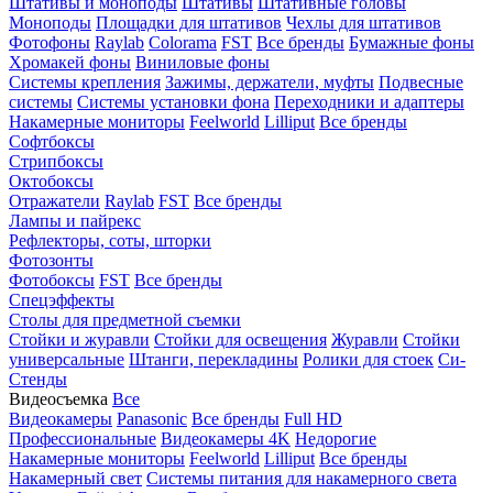
Штативы и моноподы
Штативы
Штативные головы
Моноподы
Площадки для штативов
Чехлы для штативов
Фотофоны
Raylab
Colorama
FST
Все бренды
Бумажные фоны
Хромакей фоны
Виниловые фоны
Системы крепления
Зажимы, держатели, муфты
Подвесные
системы
Системы установки фона
Переходники и адаптеры
Накамерные мониторы
Feelworld
Lilliput
Все бренды
Софтбоксы
Стрипбоксы
Октобоксы
Отражатели
Raylab
FST
Все бренды
Лампы и пайрекс
Рефлекторы, соты, шторки
Фотозонты
Фотобоксы
FST
Все бренды
Спецэффекты
Столы для предметной съемки
Стойки и журавли
Стойки для освещения
Журавли
Стойки
универсальные
Штанги, перекладины
Ролики для стоек
Си-
Стенды
Видеосъемка
Все
Видеокамеры
Panasonic
Все бренды
Full HD
Профессиональные
Видеокамеры 4K
Недорогие
Накамерные мониторы
Feelworld
Lilliput
Все бренды
Накамерный свет
Системы питания для накамерного света