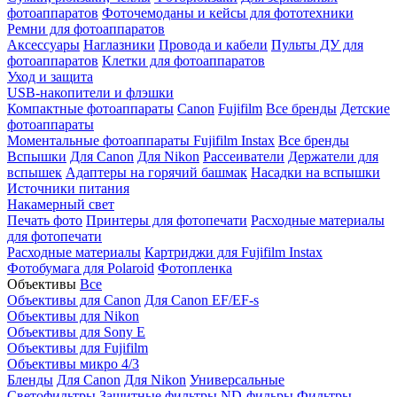
фотоаппаратов
Фоточемоданы и кейсы для фототехники
Ремни для фотоаппаратов
Аксессуары
Наглазники
Провода и кабели
Пульты ДУ для
фотоаппаратов
Клетки для фотоаппаратов
Уход и защита
USB-накопители и флэшки
Компактные фотоаппараты
Canon
Fujifilm
Все бренды
Детские
фотоаппараты
Моментальные фотоаппараты
Fujifilm Instax
Все бренды
Вспышки
Для Canon
Для Nikon
Рассеиватели
Держатели для
вспышек
Адаптеры на горячий башмак
Насадки на вспышки
Источники питания
Накамерный свет
Печать фото
Принтеры для фотопечати
Расходные материалы
для фотопечати
Расходные материалы
Картриджи для Fujifilm Instax
Фотобумага для Polaroid
Фотопленка
Объективы
Все
Объективы для Canon
Для Canon EF/EF-s
Объективы для Nikon
Объективы для Sony E
Объективы для Fujifilm
Объективы микро 4/3
Бленды
Для Canon
Для Nikon
Универсальные
Светофильтры
Защитные фильтры
ND-фильры
Фильтры