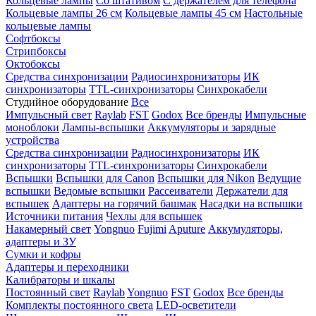
Кольцевые лампы
Со штативом
С держателем для телефона
Кольцевые лампы 26 см
Кольцевые лампы 45 см
Настольные
кольцевые лампы
Софтбоксы
Стрипбоксы
Октобоксы
Средства синхронизации
Радиосинхронизаторы
ИК
синхронизаторы
TTL-синхронизаторы
Синхрокабели
Студийное оборудование
Все
Импульсный свет
Raylab
FST
Godox
Все бренды
Импульсные
моноблоки
Лампы-вспышки
Аккумуляторы и зарядные
устройства
Средства синхронизации
Радиосинхронизаторы
ИК
синхронизаторы
TTL-синхронизаторы
Синхрокабели
Вспышки
Вспышки для Canon
Вспышки для Nikon
Ведущие
вспышки
Ведомые вспышки
Рассеиватели
Держатели для
вспышек
Адаптеры на горячий башмак
Насадки на вспышки
Источники питания
Чехлы для вспышек
Накамерный свет
Yongnuo
Fujimi
Aputure
Аккумуляторы,
адаптеры и ЗУ
Сумки и кофры
Адаптеры и переходники
Калибраторы и шкалы
Постоянный свет
Raylab
Yongnuo
FST
Godox
Все бренды
Комплекты постоянного света
LED-осветители