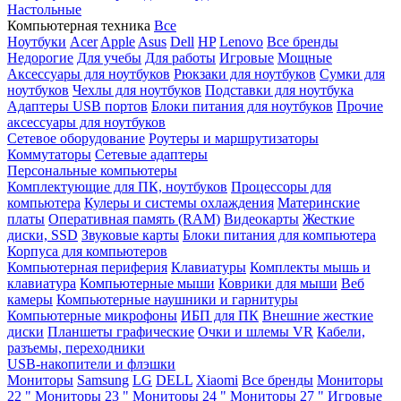
Настольные
Компьютерная техника
Все
Ноутбуки
Acer
Apple
Asus
Dell
HP
Lenovo
Все бренды
Недорогие
Для учебы
Для работы
Игровые
Мощные
Аксессуары для ноутбуков
Рюкзаки для ноутбуков
Сумки для
ноутбуков
Чехлы для ноутбуков
Подставки для ноутбука
Адаптеры USB портов
Блоки питания для ноутбуков
Прочие
аксессуары для ноутбуков
Сетевое оборудование
Роутеры и маршрутизаторы
Коммутаторы
Сетевые адаптеры
Персональные компьютеры
Комплектующие для ПК, ноутбуков
Процессоры для
компьютера
Кулеры и системы охлаждения
Материнские
платы
Оперативная память (RAM)
Видеокарты
Жесткие
диски, SSD
Звуковые карты
Блоки питания для компьютера
Корпуса для компьютеров
Компьютерная периферия
Клавиатуры
Комплекты мышь и
клавиатура
Компьютерные мыши
Коврики для мыши
Веб
камеры
Компьютерные наушники и гарнитуры
Компьютерные микрофоны
ИБП для ПК
Внешние жесткие
диски
Планшеты графические
Очки и шлемы VR
Кабели,
разъемы, переходники
USB-накопители и флэшки
Мониторы
Samsung
LG
DELL
Xiaomi
Все бренды
Мониторы
22 "
Мониторы 23 "
Мониторы 24 "
Мониторы 27 "
Игровые