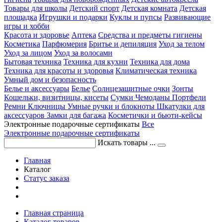
Товары для школы
Детский спорт
Детская комната
Детская
площадка
Игрушки и подарки
Куклы и пупсы
Развивающие
игры и хобби
Красота и здоровье
Аптека
Средства и предметы гигиены
Косметика
Парфюмерия
Бритье и депиляция
Уход за телом
Уход за лицом
Уход за волосами
Бытовая техника
Техника для кухни
Техника для дома
Техника для красоты и здоровья
Климатическая техника
Умный дом и безопасность
Белье и аксессуары
Белье
Солнцезащитные очки
Зонты
Кошельки, визитницы, кисеты
Сумки
Чемоданы
Портфели
Ремни
Ключницы
Умные ручки и блокноты
Шкатулки для
аксессуаров
Замки для багажа
Косметички и бьюти-кейсы
Электронные подарочные сертификаты
Все
Электронные подарочные сертификаты
Искать товары ...
Главная
Каталог
Статус заказа
Главная страница
Каталог товаров