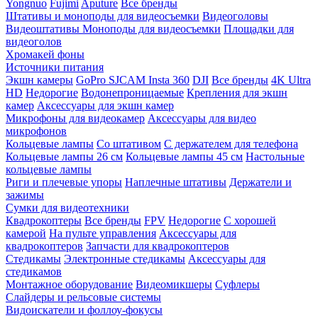
Yongnuo
Fujimi
Aputure
Все бренды
Штативы и моноподы для видеосъемки
Видеоголовы
Видеоштативы
Моноподы для видеосъемки
Площадки для
видеоголов
Хромакей фоны
Источники питания
Экшн камеры
GoPro
SJCAM
Insta 360
DJI
Все бренды
4K Ultra
HD
Недорогие
Водонепроницаемые
Крепления для экшн
камер
Аксессуары для экшн камер
Микрофоны для видеокамер
Аксессуары для видео
микрофонов
Кольцевые лампы
Со штативом
C держателем для телефона
Кольцевые лампы 26 см
Кольцевые лампы 45 см
Настольные
кольцевые лампы
Риги и плечевые упоры
Наплечные штативы
Держатели и
зажимы
Сумки для видеотехники
Квадрокоптеры
Все бренды
FPV
Недорогие
С хорошей
камерой
На пульте управления
Аксессуары для
квадрокоптеров
Запчасти для квадрокоптеров
Стедикамы
Электронные стедикамы
Аксессуары для
стедикамов
Монтажное оборудование
Видеомикшеры
Суфлеры
Слайдеры и рельсовые системы
Видоискатели и фоллоу-фокусы