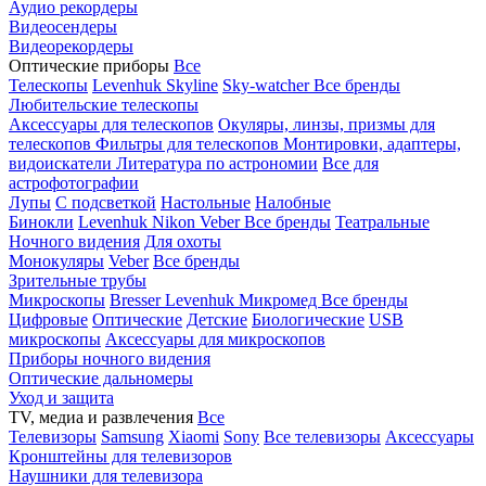
Аудио рекордеры
Видеосендеры
Видеорекордеры
Оптические приборы
Все
Телескопы
Levenhuk Skyline
Sky-watcher
Все бренды
Любительские телескопы
Аксессуары для телескопов
Окуляры, линзы, призмы для
телескопов
Фильтры для телескопов
Монтировки, адаптеры,
видоискатели
Литература по астрономии
Все для
астрофотографии
Лупы
С подсветкой
Настольные
Налобные
Бинокли
Levenhuk
Nikon
Veber
Все бренды
Театральные
Ночного видения
Для охоты
Монокуляры
Veber
Все бренды
Зрительные трубы
Микроскопы
Bresser
Levenhuk
Микромед
Все бренды
Цифровые
Оптические
Детские
Биологические
USB
микроскопы
Аксессуары для микроскопов
Приборы ночного видения
Оптические дальномеры
Уход и защита
TV, медиа и развлечения
Все
Телевизоры
Samsung
Xiaomi
Sony
Все телевизоры
Аксессуары
Кронштейны для телевизоров
Наушники для телевизора