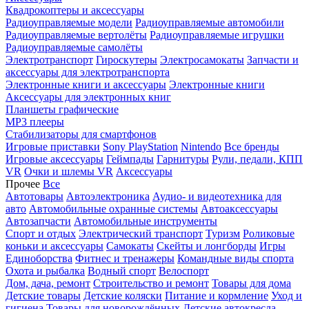
Квадрокоптеры и аксессуары
Радиоуправляемые модели
Радиоуправляемые автомобили
Радиоуправляемые вертолёты
Радиоуправляемые игрушки
Радиоуправляемые самолёты
Электротранспорт
Гироскутеры
Электросамокаты
Запчасти и
аксессуары для электротранспорта
Электронные книги и аксессуары
Электронные книги
Аксессуары для электронных книг
Планшеты графические
MP3 плееры
Стабилизаторы для смартфонов
Игровые приставки
Sony PlayStation
Nintendo
Все бренды
Игровые аксессуары
Геймпады
Гарнитуры
Рули, педали, КПП
VR
Очки и шлемы VR
Аксессуары
Прочее
Все
Автотовары
Автоэлектроника
Аудио- и видеотехника для
авто
Автомобильные охранные системы
Автоаксессуары
Автозапчасти
Автомобильные инструменты
Спорт и отдых
Электрический транспорт
Туризм
Роликовые
коньки и аксессуары
Самокаты
Скейты и лонгборды
Игры
Единоборства
Фитнес и тренажеры
Командные виды спорта
Охота и рыбалка
Водный спорт
Велоспорт
Дом, дача, ремонт
Строительство и ремонт
Товары для дома
Детские товары
Детские коляски
Питание и кормление
Уход и
гигиена
Товары для новорождённых
Детские автокресла