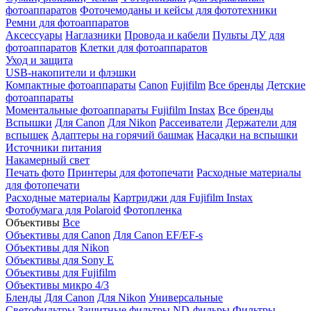
фотоаппаратов
Фоточемоданы и кейсы для фототехники
Ремни для фотоаппаратов
Аксессуары
Наглазники
Провода и кабели
Пульты ДУ для
фотоаппаратов
Клетки для фотоаппаратов
Уход и защита
USB-накопители и флэшки
Компактные фотоаппараты
Canon
Fujifilm
Все бренды
Детские
фотоаппараты
Моментальные фотоаппараты
Fujifilm Instax
Все бренды
Вспышки
Для Canon
Для Nikon
Рассеиватели
Держатели для
вспышек
Адаптеры на горячий башмак
Насадки на вспышки
Источники питания
Накамерный свет
Печать фото
Принтеры для фотопечати
Расходные материалы
для фотопечати
Расходные материалы
Картриджи для Fujifilm Instax
Фотобумага для Polaroid
Фотопленка
Объективы
Все
Объективы для Canon
Для Canon EF/EF-s
Объективы для Nikon
Объективы для Sony E
Объективы для Fujifilm
Объективы микро 4/3
Бленды
Для Canon
Для Nikon
Универсальные
Светофильтры
Защитные фильтры
ND-фильры
Фильтры