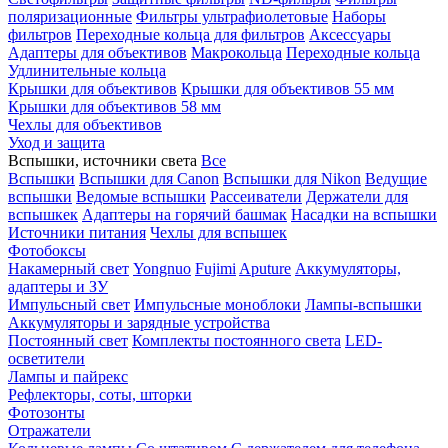
поляризационные
Фильтры ультрафиолетовые
Наборы
фильтров
Переходные кольца для фильтров
Аксессуары
Адаптеры для объективов
Макрокольца
Переходные кольца
Удлинительные кольца
Крышки для объективов
Крышки для объективов 55 мм
Крышки для объективов 58 мм
Чехлы для объективов
Уход и защита
Вспышки, источники света
Все
Вспышки
Вспышки для Canon
Вспышки для Nikon
Ведущие
вспышки
Ведомые вспышки
Рассеиватели
Держатели для
вспышкек
Адаптеры на горячий башмак
Насадки на вспышки
Источники питания
Чехлы для вспышек
Фотобоксы
Накамерный свет
Yongnuo
Fujimi
Aputure
Аккумуляторы,
адаптеры и ЗУ
Импульсный свет
Импульсные моноблоки
Лампы-вспышки
Аккумуляторы и зарядные устройства
Постоянный свет
Комплекты постоянного света
LED-
осветители
Лампы и пайрекс
Рефлекторы, соты, шторки
Фотозонты
Отражатели