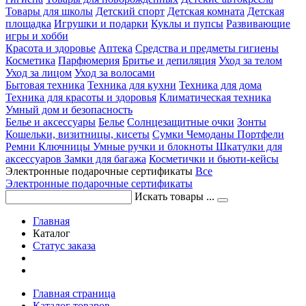
Товары для школы
Детский спорт
Детская комната
Детская
площадка
Игрушки и подарки
Куклы и пупсы
Развивающие
игры и хобби
Красота и здоровье
Аптека
Средства и предметы гигиены
Косметика
Парфюмерия
Бритье и депиляция
Уход за телом
Уход за лицом
Уход за волосами
Бытовая техника
Техника для кухни
Техника для дома
Техника для красоты и здоровья
Климатическая техника
Умный дом и безопасность
Белье и аксессуары
Белье
Солнцезащитные очки
Зонты
Кошельки, визитницы, кисеты
Сумки
Чемоданы
Портфели
Ремни
Ключницы
Умные ручки и блокноты
Шкатулки для
аксессуаров
Замки для багажа
Косметички и бьюти-кейсы
Электронные подарочные сертификаты
Все
Электронные подарочные сертификаты
Искать товары ...
Главная
Каталог
Статус заказа
Главная страница
Каталог товаров