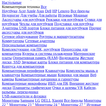
Настольные
Компьютерная техника
Все
Ноутбуки
Acer
Apple
Asus
Dell
HP
Lenovo
Все бренды
Недорогие
Для учебы
Для работы
Игровые
Мощные
Аксессуары для ноутбуков
Рюкзаки для ноутбуков
Сумки для
ноутбуков
Чехлы для ноутбуков
Подставки для ноутбука
Адаптеры USB портов
Блоки питания для ноутбуков
Прочие
аксессуары для ноутбуков
Сетевое оборудование
Роутеры и маршрутизаторы
Коммутаторы
Сетевые адаптеры
Персональные компьютеры
Комплектующие для ПК, ноутбуков
Процессоры для
компьютера
Кулеры и системы охлаждения
Материнские
платы
Оперативная память (RAM)
Видеокарты
Жесткие
диски, SSD
Звуковые карты
Блоки питания для компьютера
Корпуса для компьютеров
Компьютерная периферия
Клавиатуры
Комплекты мышь и
клавиатура
Компьютерные мыши
Коврики для мыши
Веб
камеры
Компьютерные наушники и гарнитуры
Компьютерные микрофоны
ИБП для ПК
Внешние жесткие
диски
Планшеты графические
Очки и шлемы VR
Кабели,
разъемы, переходники
USB-накопители и флэшки
Мониторы
Samsung
LG
DELL
Xiaomi
Все бренды
Мониторы
22 "
Мониторы 23 "
Мониторы 24 "
Мониторы 27 "
Игровые