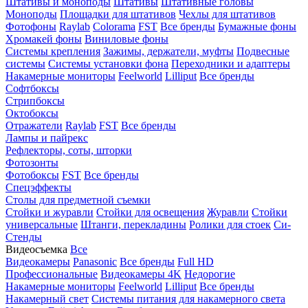
Штативы и моноподы
Штативы
Штативные головы
Моноподы
Площадки для штативов
Чехлы для штативов
Фотофоны
Raylab
Colorama
FST
Все бренды
Бумажные фоны
Хромакей фоны
Виниловые фоны
Системы крепления
Зажимы, держатели, муфты
Подвесные
системы
Системы установки фона
Переходники и адаптеры
Накамерные мониторы
Feelworld
Lilliput
Все бренды
Софтбоксы
Стрипбоксы
Октобоксы
Отражатели
Raylab
FST
Все бренды
Лампы и пайрекс
Рефлекторы, соты, шторки
Фотозонты
Фотобоксы
FST
Все бренды
Спецэффекты
Столы для предметной съемки
Стойки и журавли
Стойки для освещения
Журавли
Стойки
универсальные
Штанги, перекладины
Ролики для стоек
Си-
Стенды
Видеосъемка
Все
Видеокамеры
Panasonic
Все бренды
Full HD
Профессиональные
Видеокамеры 4K
Недорогие
Накамерные мониторы
Feelworld
Lilliput
Все бренды
Накамерный свет
Системы питания для накамерного света