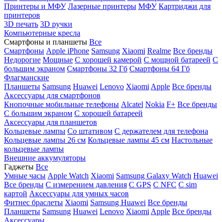
Принтеры и МФУ
Лазерные принтеры
МФУ
Картриджи для
принтеров
3D печать
3D ручки
Компьютерные кресла
Смартфоны и планшеты
Все
Смартфоны
Apple iPhone
Samsung
Xiaomi
Realme
Все бренды
Недорогие
Мощные
С хорошей камерой
С мощной батареей
С
большим экраном
Смартфоны 32 Гб
Смартфоны 64 Гб
Флагманские
Планшеты
Samsung
Huawei
Lenovo
Xiaomi
Apple
Все бренды
Аксессуары для смартфонов
Кнопочные мобильные телефоны
Alcatel
Nokia
F+
Все бренды
С большим экраном
С хорошей батареей
Аксессуары для планшетов
Кольцевые лампы
Со штативом
C держателем для телефона
Кольцевые лампы 26 см
Кольцевые лампы 45 см
Настольные
кольцевые лампы
Внешние аккумуляторы
Гаджеты
Все
Умные часы
Apple Watch
Xiaomi
Samsung Galaxy Watch
Huawei
Все бренды
C измерением давления
C GPS
C NFC
C sim
картой
Аксессуары для умных часов
Фитнес браслеты
Xiaomi
Samsung
Huawei
Все бренды
Планшеты
Samsung
Huawei
Lenovo
Xiaomi
Apple
Все бренды
Аксессуары