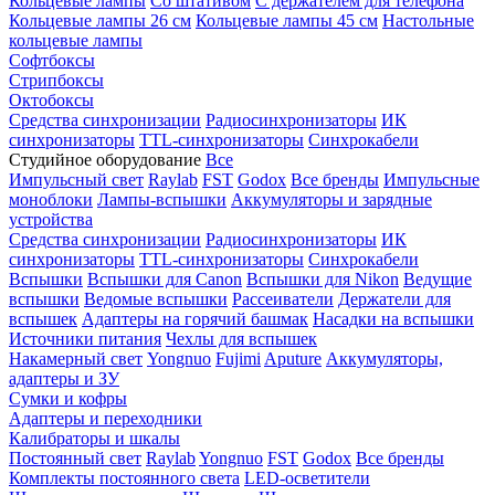
Кольцевые лампы
Со штативом
С держателем для телефона
Кольцевые лампы 26 см
Кольцевые лампы 45 см
Настольные
кольцевые лампы
Софтбоксы
Стрипбоксы
Октобоксы
Средства синхронизации
Радиосинхронизаторы
ИК
синхронизаторы
TTL-синхронизаторы
Синхрокабели
Студийное оборудование
Все
Импульсный свет
Raylab
FST
Godox
Все бренды
Импульсные
моноблоки
Лампы-вспышки
Аккумуляторы и зарядные
устройства
Средства синхронизации
Радиосинхронизаторы
ИК
синхронизаторы
TTL-синхронизаторы
Синхрокабели
Вспышки
Вспышки для Canon
Вспышки для Nikon
Ведущие
вспышки
Ведомые вспышки
Рассеиватели
Держатели для
вспышек
Адаптеры на горячий башмак
Насадки на вспышки
Источники питания
Чехлы для вспышек
Накамерный свет
Yongnuo
Fujimi
Aputure
Аккумуляторы,
адаптеры и ЗУ
Сумки и кофры
Адаптеры и переходники
Калибраторы и шкалы
Постоянный свет
Raylab
Yongnuo
FST
Godox
Все бренды
Комплекты постоянного света
LED-осветители