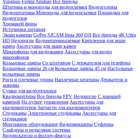
Yongnuo
Fujimi
Aputure
Все бренды
Штативы и моноподы для видеосъемки
Видеоголовы
Видеоштативы
Моноподы для видеосъемки
Площадки для
видеоголов
Хромакей фоны
Источники питания
Экшн камеры
GoPro
SJCAM
Insta 360
DJI
Все бренды
4K Ultra
HD
Недорогие
Водонепроницаемые
Крепления для экшн
камер
Аксессуары для экшн камер
Микрофоны для видеокамер
Аксессуары для видео
микрофонов
Кольцевые лампы
Со штативом
C держателем для телефона
Кольцевые лампы 26 см
Кольцевые лампы 45 см
Настольные
кольцевые лампы
Риги и плечевые упоры
Наплечные штативы
Держатели и
зажимы
Сумки для видеотехники
Квадрокоптеры
Все бренды
FPV
Недорогие
С хорошей
камерой
На пульте управления
Аксессуары для
квадрокоптеров
Запчасти для квадрокоптеров
Стедикамы
Электронные стедикамы
Аксессуары для
стедикамов
Монтажное оборудование
Видеомикшеры
Суфлеры
Слайдеры и рельсовые системы
Видоискатели и фоллоу-фокусы