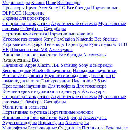
Медиаплееры
Xiaomi
Dune
Все бренды
Проекторы
Epson
Acer
Sony
LG
Все бренды
Портативные
DLP
LCD
Недорогие
Экраны для проекторов
Стационарная акустика
Акустические системы
Музыкальные
системы
Сабвуферы
Саундбары
Портативная акустика
Портативные колонки
Игровые приставки
Sony PlayStation
Nintendo
Все бренды
Игровые аксессуары
Геймпады
Гарнитуры
Рули, педали, КПП
VR
Шлемы и очки VR
Аксессуары
Виниловые проигрыватели
Все бренды
Аксессуары
Аудиотехника
Все
Наушники
Apple
Xiaomi
JBL
Samsung
Sony
Все бренды
Беспроводные
Bluetooth наушники
Накладные наушники
Вставные наушники
Наушники-вкладыши
Для спорта
С
шумоподавлением
С микрофоном
Наушники 3,5 мм
Проводные наушники
Для телефона
Для телевизора
Компьютерные наушники и гарнитуры
Аксессуары
Стационарная акустика
Акустические системы
Музыкальные
системы
Сабвуферы
Саундбары
Усилители и ресиверы
Портативная акустика
Портативные колонки
Виниловые проигрыватели
Все бренды
Аксессуары
Аудио рекордеры
Портастудии
Аксессуары
Микрофоны
Беспроводные
Студийные
Петличные
Вокальные