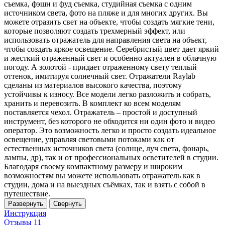
съемка, фэшн и фуд съемка, студийная съемка с одним
источником света, фото на пляже и для многих других. Вы
можете отразить свет на объекте, чтобы создать мягкие тени,
которые позволяют создать трехмерный эффект, или
использовать отражатель для направления света на объект,
чтобы создать яркое освещение. Серебристый цвет дает яркий
и жесткий отраженный свет и особенно актуален в облачную
погоду. А золотой - придает отраженному свету теплый
оттенок, имитируя солнечный свет. Отражатели Raylab
сделаны из материалов высокого качества, поэтому
устойчивы к износу. Все модели легко разложить и собрать,
хранить и перевозить. В комплект ко всем моделям
поставляется чехол. Отражатель – простой и доступный
инструмент, без которого не обходится ни один фото и видео
оператор. Это возможность легко и просто создать идеальное
освещение, управляя световыми потоками как от
естественных источников света (солнце, луч света, фонарь,
лампы, др), так и от профессиональных осветителей в студии.
Благодаря своему компактному размеру и широким
возможностям вы можете использовать отражатель как в
студии, дома и на выездных съёмках, так и взять с собой в
путешествие.
Развернуть
Свернуть
Инструкция
Отзывы
11