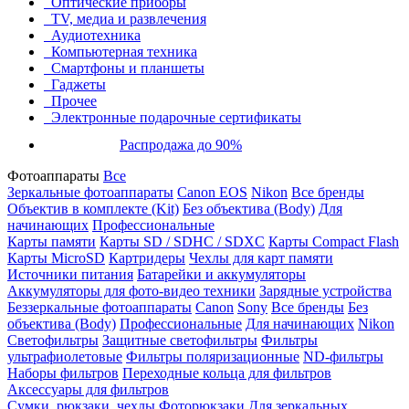
Оптические приборы
TV, медиа и развлечения
Аудиотехника
Компьютерная техника
Смартфоны и планшеты
Гаджеты
Прочее
Электронные подарочные сертификаты
Распродажа до 90%
Фотоаппараты
Все
Зеркальные фотоаппараты
Canon EOS
Nikon
Все бренды
Объектив в комплекте (Kit)
Без объектива (Body)
Для
начинающих
Профессиональные
Карты памяти
Карты SD / SDHC / SDXC
Карты Compact Flash
Карты MicroSD
Картридеры
Чехлы для карт памяти
Источники питания
Батарейки и аккумуляторы
Аккумуляторы для фото-видео техники
Зарядные устройства
Беззеркальные фотоаппараты
Canon
Sony
Все бренды
Без
объектива (Body)
Профессиональные
Для начинающих
Nikon
Светофильтры
Защитные светофильтры
Фильтры
ультрафиолетовые
Фильтры поляризационные
ND-фильтры
Наборы фильтров
Переходные кольца для фильтров
Аксессуары для фильтров
Сумки, рюкзаки, чехлы
Фоторюкзаки
Для зеркальных