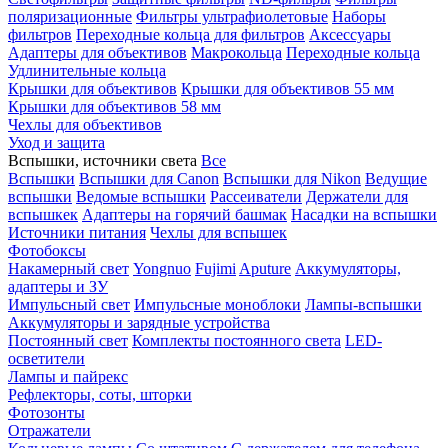
поляризационные
Фильтры ультрафиолетовые
Наборы
фильтров
Переходные кольца для фильтров
Аксессуары
Адаптеры для объективов
Макрокольца
Переходные кольца
Удлинительные кольца
Крышки для объективов
Крышки для объективов 55 мм
Крышки для объективов 58 мм
Чехлы для объективов
Уход и защита
Вспышки, источники света
Все
Вспышки
Вспышки для Canon
Вспышки для Nikon
Ведущие
вспышки
Ведомые вспышки
Рассеиватели
Держатели для
вспышкек
Адаптеры на горячий башмак
Насадки на вспышки
Источники питания
Чехлы для вспышек
Фотобоксы
Накамерный свет
Yongnuo
Fujimi
Aputure
Аккумуляторы,
адаптеры и ЗУ
Импульсный свет
Импульсные моноблоки
Лампы-вспышки
Аккумуляторы и зарядные устройства
Постоянный свет
Комплекты постоянного света
LED-
осветители
Лампы и пайрекс
Рефлекторы, соты, шторки
Фотозонты
Отражатели