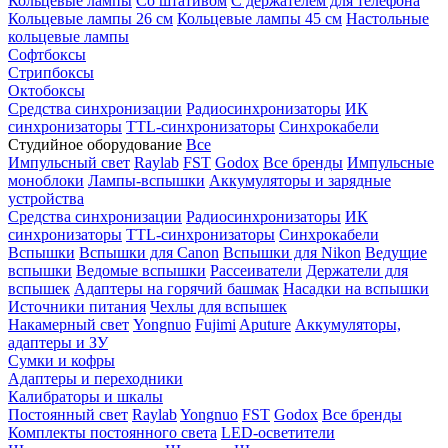
Кольцевые лампы
Со штативом
С держателем для телефона
Кольцевые лампы 26 см
Кольцевые лампы 45 см
Настольные
кольцевые лампы
Софтбоксы
Стрипбоксы
Октобоксы
Средства синхронизации
Радиосинхронизаторы
ИК
синхронизаторы
TTL-синхронизаторы
Синхрокабели
Студийное оборудование
Все
Импульсный свет
Raylab
FST
Godox
Все бренды
Импульсные
моноблоки
Лампы-вспышки
Аккумуляторы и зарядные
устройства
Средства синхронизации
Радиосинхронизаторы
ИК
синхронизаторы
TTL-синхронизаторы
Синхрокабели
Вспышки
Вспышки для Canon
Вспышки для Nikon
Ведущие
вспышки
Ведомые вспышки
Рассеиватели
Держатели для
вспышек
Адаптеры на горячий башмак
Насадки на вспышки
Источники питания
Чехлы для вспышек
Накамерный свет
Yongnuo
Fujimi
Aputure
Аккумуляторы,
адаптеры и ЗУ
Сумки и кофры
Адаптеры и переходники
Калибраторы и шкалы
Постоянный свет
Raylab
Yongnuo
FST
Godox
Все бренды
Комплекты постоянного света
LED-осветители