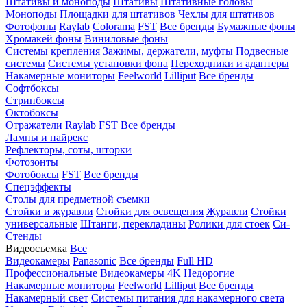
Штативы и моноподы
Штативы
Штативные головы
Моноподы
Площадки для штативов
Чехлы для штативов
Фотофоны
Raylab
Colorama
FST
Все бренды
Бумажные фоны
Хромакей фоны
Виниловые фоны
Системы крепления
Зажимы, держатели, муфты
Подвесные
системы
Системы установки фона
Переходники и адаптеры
Накамерные мониторы
Feelworld
Lilliput
Все бренды
Софтбоксы
Стрипбоксы
Октобоксы
Отражатели
Raylab
FST
Все бренды
Лампы и пайрекс
Рефлекторы, соты, шторки
Фотозонты
Фотобоксы
FST
Все бренды
Спецэффекты
Столы для предметной съемки
Стойки и журавли
Стойки для освещения
Журавли
Стойки
универсальные
Штанги, перекладины
Ролики для стоек
Си-
Стенды
Видеосъемка
Все
Видеокамеры
Panasonic
Все бренды
Full HD
Профессиональные
Видеокамеры 4K
Недорогие
Накамерные мониторы
Feelworld
Lilliput
Все бренды
Накамерный свет
Системы питания для накамерного света