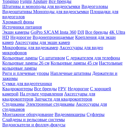
Yongnuo
Fujimi
Aputure
Все бренды
Штативы и моноподы для видеосъемки
Видеоголовы
Видеоштативы
Моноподы для видеосъемки
Площадки для
видеоголов
Хромакей фоны
Источники питания
Экшн камеры
GoPro
SJCAM
Insta 360
DJI
Все бренды
4K Ultra
HD
Недорогие
Водонепроницаемые
Крепления для экшн
камер
Аксессуары для экшн камер
Микрофоны для видеокамер
Аксессуары для видео
микрофонов
Кольцевые лампы
Со штативом
C держателем для телефона
Кольцевые лампы 26 см
Кольцевые лампы 45 см
Настольные
кольцевые лампы
Риги и плечевые упоры
Наплечные штативы
Держатели и
зажимы
Сумки для видеотехники
Квадрокоптеры
Все бренды
FPV
Недорогие
С хорошей
камерой
На пульте управления
Аксессуары для
квадрокоптеров
Запчасти для квадрокоптеров
Стедикамы
Электронные стедикамы
Аксессуары для
стедикамов
Монтажное оборудование
Видеомикшеры
Суфлеры
Слайдеры и рельсовые системы
Видоискатели и фоллоу-фокусы