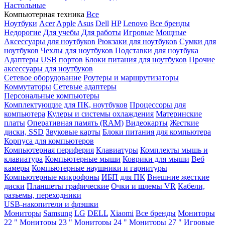
Настольные
Компьютерная техника
Все
Ноутбуки
Acer
Apple
Asus
Dell
HP
Lenovo
Все бренды
Недорогие
Для учебы
Для работы
Игровые
Мощные
Аксессуары для ноутбуков
Рюкзаки для ноутбуков
Сумки для
ноутбуков
Чехлы для ноутбуков
Подставки для ноутбука
Адаптеры USB портов
Блоки питания для ноутбуков
Прочие
аксессуары для ноутбуков
Сетевое оборудование
Роутеры и маршрутизаторы
Коммутаторы
Сетевые адаптеры
Персональные компьютеры
Комплектующие для ПК, ноутбуков
Процессоры для
компьютера
Кулеры и системы охлаждения
Материнские
платы
Оперативная память (RAM)
Видеокарты
Жесткие
диски, SSD
Звуковые карты
Блоки питания для компьютера
Корпуса для компьютеров
Компьютерная периферия
Клавиатуры
Комплекты мышь и
клавиатура
Компьютерные мыши
Коврики для мыши
Веб
камеры
Компьютерные наушники и гарнитуры
Компьютерные микрофоны
ИБП для ПК
Внешние жесткие
диски
Планшеты графические
Очки и шлемы VR
Кабели,
разъемы, переходники
USB-накопители и флэшки
Мониторы
Samsung
LG
DELL
Xiaomi
Все бренды
Мониторы
22 "
Мониторы 23 "
Мониторы 24 "
Мониторы 27 "
Игровые