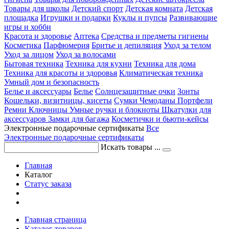
Товары для школы
Детский спорт
Детская комната
Детская
площадка
Игрушки и подарки
Куклы и пупсы
Развивающие
игры и хобби
Красота и здоровье
Аптека
Средства и предметы гигиены
Косметика
Парфюмерия
Бритье и депиляция
Уход за телом
Уход за лицом
Уход за волосами
Бытовая техника
Техника для кухни
Техника для дома
Техника для красоты и здоровья
Климатическая техника
Умный дом и безопасность
Белье и аксессуары
Белье
Солнцезащитные очки
Зонты
Кошельки, визитницы, кисеты
Сумки
Чемоданы
Портфели
Ремни
Ключницы
Умные ручки и блокноты
Шкатулки для
аксессуаров
Замки для багажа
Косметички и бьюти-кейсы
Электронные подарочные сертификаты
Все
Электронные подарочные сертификаты
Искать товары ...
Главная
Каталог
Статус заказа
Главная страница
Каталог товаров