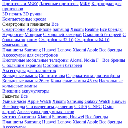
Принтеры и МФУ
Лазерные принтеры
МФУ
Картриджи для
принтеров
3D печать
3D ручки
Компьютерные кресла
Смартфоны и планшеты
Все
Смартфоны
Apple iPhone
Samsung
Xiaomi
Realme
Все бренды
Недорогие
Мощные
С хорошей камерой
С мощной батареей
С
большим экраном
Смартфоны 32 Гб
Смартфоны 64 Гб
Флагманские
Планшеты
Samsung
Huawei
Lenovo
Xiaomi
Apple
Все бренды
Аксессуары для смартфонов
Кнопочные мобильные телефоны
Alcatel
Nokia
F+
Все бренды
С большим экраном
С хорошей батареей
Аксессуары для планшетов
Кольцевые лампы
Со штативом
C держателем для телефона
Кольцевые лампы 26 см
Кольцевые лампы 45 см
Настольные
кольцевые лампы
Внешние аккумуляторы
Гаджеты
Все
Умные часы
Apple Watch
Xiaomi
Samsung Galaxy Watch
Huawei
Все бренды
C измерением давления
C GPS
C NFC
C sim
картой
Аксессуары для умных часов
Фитнес браслеты
Xiaomi
Samsung
Huawei
Все бренды
Планшеты
Samsung
Huawei
Lenovo
Xiaomi
Apple
Все бренды
Аксессуары