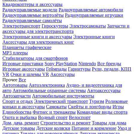
Квадрокоптеры и аксессуары
Радиоуправляемые модели
Радиоуправляемые автомобили
Радиоуправляемые вертолёты
Радиоуправляемые игрушки
Радиоуправляемые самолёты
Электротранспорт
Гироскутеры
Электросамокаты
Запчасти и
аксессуары для электротранспорта
Электронные книги и аксессуары
Электронные книги
Аксессуары для электронных книг
Планшеты графические
MP3 плееры
Стабилизаторы для смартфонов
Игровые приставки
Sony PlayStation
Nintendo
Все бренды
Игровые аксессуары
Геймпады
Гарнитуры
Рули, педали, КПП
VR
Очки и шлемы VR
Аксессуары
Прочее
Все
Автотовары
Автоэлектроника
Аудио- и видеотехника для
авто
Автомобильные охранные системы
Автоаксессуары
Автозапчасти
Автомобильные инструменты
Спорт и отдых
Электрический транспорт
Туризм
Роликовые
коньки и аксессуары
Самокаты
Скейты и лонгборды
Игры
Единоборства
Фитнес и тренажеры
Командные виды спорта
Охота и рыбалка
Водный спорт
Велоспорт
Дом, дача, ремонт
Строительство и ремонт
Товары для дома
Детские товары
Детские коляски
Питание и кормление
Уход и
гигиена
Товары для новорождённых
Детские автокресла