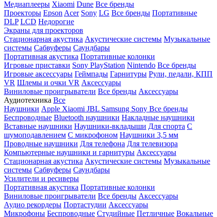
Медиаплееры
Xiaomi
Dune
Все бренды
Проекторы
Epson
Acer
Sony
LG
Все бренды
Портативные
DLP
LCD
Недорогие
Экраны для проекторов
Стационарная акустика
Акустические системы
Музыкальные
системы
Сабвуферы
Саундбары
Портативная акустика
Портативные колонки
Игровые приставки
Sony PlayStation
Nintendo
Все бренды
Игровые аксессуары
Геймпады
Гарнитуры
Рули, педали, КПП
VR
Шлемы и очки VR
Аксессуары
Виниловые проигрыватели
Все бренды
Аксессуары
Аудиотехника
Все
Наушники
Apple
Xiaomi
JBL
Samsung
Sony
Все бренды
Беспроводные
Bluetooth наушники
Накладные наушники
Вставные наушники
Наушники-вкладыши
Для спорта
С
шумоподавлением
С микрофоном
Наушники 3,5 мм
Проводные наушники
Для телефона
Для телевизора
Компьютерные наушники и гарнитуры
Аксессуары
Стационарная акустика
Акустические системы
Музыкальные
системы
Сабвуферы
Саундбары
Усилители и ресиверы
Портативная акустика
Портативные колонки
Виниловые проигрыватели
Все бренды
Аксессуары
Аудио рекордеры
Портастудии
Аксессуары
Микрофоны
Беспроводные
Студийные
Петличные
Вокальные