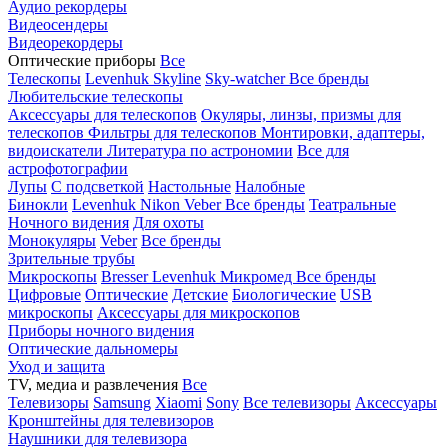
Аудио рекордеры
Видеосендеры
Видеорекордеры
Оптические приборы
Все
Телескопы
Levenhuk Skyline
Sky-watcher
Все бренды
Любительские телескопы
Аксессуары для телескопов
Окуляры, линзы, призмы для
телескопов
Фильтры для телескопов
Монтировки, адаптеры,
видоискатели
Литература по астрономии
Все для
астрофотографии
Лупы
С подсветкой
Настольные
Налобные
Бинокли
Levenhuk
Nikon
Veber
Все бренды
Театральные
Ночного видения
Для охоты
Монокуляры
Veber
Все бренды
Зрительные трубы
Микроскопы
Bresser
Levenhuk
Микромед
Все бренды
Цифровые
Оптические
Детские
Биологические
USB
микроскопы
Аксессуары для микроскопов
Приборы ночного видения
Оптические дальномеры
Уход и защита
TV, медиа и развлечения
Все
Телевизоры
Samsung
Xiaomi
Sony
Все телевизоры
Аксессуары
Кронштейны для телевизоров
Наушники для телевизора