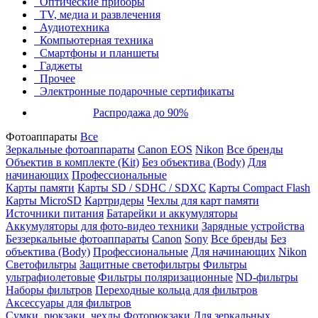
Оптические приборы
TV, медиа и развлечения
Аудиотехника
Компьютерная техника
Смартфоны и планшеты
Гаджеты
Прочее
Электронные подарочные сертификаты
Распродажа до 90%
Фотоаппараты
Все
Зеркальные фотоаппараты
Canon EOS
Nikon
Все бренды
Объектив в комплекте (Kit)
Без объектива (Body)
Для
начинающих
Профессиональные
Карты памяти
Карты SD / SDHC / SDXC
Карты Compact Flash
Карты MicroSD
Картридеры
Чехлы для карт памяти
Источники питания
Батарейки и аккумуляторы
Аккумуляторы для фото-видео техники
Зарядные устройства
Беззеркальные фотоаппараты
Canon
Sony
Все бренды
Без
объектива (Body)
Профессиональные
Для начинающих
Nikon
Светофильтры
Защитные светофильтры
Фильтры
ультрафиолетовые
Фильтры поляризационные
ND-фильтры
Наборы фильтров
Переходные кольца для фильтров
Аксессуары для фильтров
Сумки, рюкзаки, чехлы
Фоторюкзаки
Для зеркальных