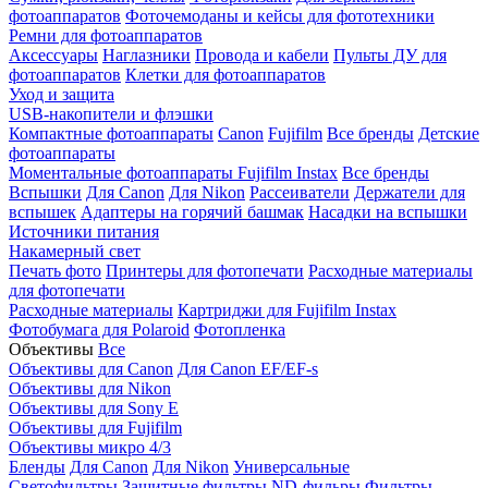
фотоаппаратов
Фоточемоданы и кейсы для фототехники
Ремни для фотоаппаратов
Аксессуары
Наглазники
Провода и кабели
Пульты ДУ для
фотоаппаратов
Клетки для фотоаппаратов
Уход и защита
USB-накопители и флэшки
Компактные фотоаппараты
Canon
Fujifilm
Все бренды
Детские
фотоаппараты
Моментальные фотоаппараты
Fujifilm Instax
Все бренды
Вспышки
Для Canon
Для Nikon
Рассеиватели
Держатели для
вспышек
Адаптеры на горячий башмак
Насадки на вспышки
Источники питания
Накамерный свет
Печать фото
Принтеры для фотопечати
Расходные материалы
для фотопечати
Расходные материалы
Картриджи для Fujifilm Instax
Фотобумага для Polaroid
Фотопленка
Объективы
Все
Объективы для Canon
Для Canon EF/EF-s
Объективы для Nikon
Объективы для Sony E
Объективы для Fujifilm
Объективы микро 4/3
Бленды
Для Canon
Для Nikon
Универсальные
Светофильтры
Защитные фильтры
ND-фильры
Фильтры