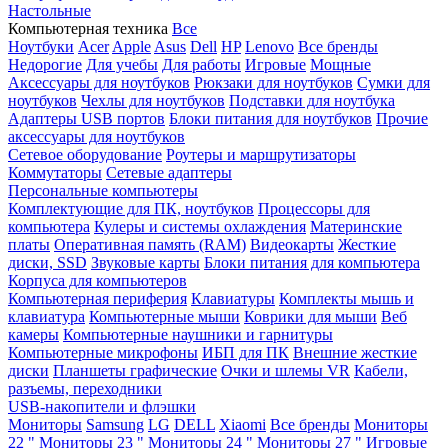
Настольные
Компьютерная техника
Все
Ноутбуки
Acer
Apple
Asus
Dell
HP
Lenovo
Все бренды
Недорогие
Для учебы
Для работы
Игровые
Мощные
Аксессуары для ноутбуков
Рюкзаки для ноутбуков
Сумки для
ноутбуков
Чехлы для ноутбуков
Подставки для ноутбука
Адаптеры USB портов
Блоки питания для ноутбуков
Прочие
аксессуары для ноутбуков
Сетевое оборудование
Роутеры и маршрутизаторы
Коммутаторы
Сетевые адаптеры
Персональные компьютеры
Комплектующие для ПК, ноутбуков
Процессоры для
компьютера
Кулеры и системы охлаждения
Материнские
платы
Оперативная память (RAM)
Видеокарты
Жесткие
диски, SSD
Звуковые карты
Блоки питания для компьютера
Корпуса для компьютеров
Компьютерная периферия
Клавиатуры
Комплекты мышь и
клавиатура
Компьютерные мыши
Коврики для мыши
Веб
камеры
Компьютерные наушники и гарнитуры
Компьютерные микрофоны
ИБП для ПК
Внешние жесткие
диски
Планшеты графические
Очки и шлемы VR
Кабели,
разъемы, переходники
USB-накопители и флэшки
Мониторы
Samsung
LG
DELL
Xiaomi
Все бренды
Мониторы
22 "
Мониторы 23 "
Мониторы 24 "
Мониторы 27 "
Игровые