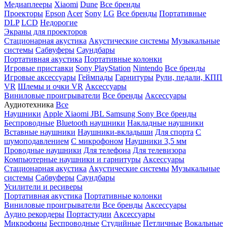
Медиаплееры
Xiaomi
Dune
Все бренды
Проекторы
Epson
Acer
Sony
LG
Все бренды
Портативные
DLP
LCD
Недорогие
Экраны для проекторов
Стационарная акустика
Акустические системы
Музыкальные
системы
Сабвуферы
Саундбары
Портативная акустика
Портативные колонки
Игровые приставки
Sony PlayStation
Nintendo
Все бренды
Игровые аксессуары
Геймпады
Гарнитуры
Рули, педали, КПП
VR
Шлемы и очки VR
Аксессуары
Виниловые проигрыватели
Все бренды
Аксессуары
Аудиотехника
Все
Наушники
Apple
Xiaomi
JBL
Samsung
Sony
Все бренды
Беспроводные
Bluetooth наушники
Накладные наушники
Вставные наушники
Наушники-вкладыши
Для спорта
С
шумоподавлением
С микрофоном
Наушники 3,5 мм
Проводные наушники
Для телефона
Для телевизора
Компьютерные наушники и гарнитуры
Аксессуары
Стационарная акустика
Акустические системы
Музыкальные
системы
Сабвуферы
Саундбары
Усилители и ресиверы
Портативная акустика
Портативные колонки
Виниловые проигрыватели
Все бренды
Аксессуары
Аудио рекордеры
Портастудии
Аксессуары
Микрофоны
Беспроводные
Студийные
Петличные
Вокальные