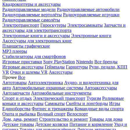
Квадрокоптеры и аксессуары
Радиоуправляемые модели
Радиоуправляемые автомобили
Радиоуправляемые вертолёты
Радиоуправляемые игрушки
Радиоуправляемые самолёты
Электротранспорт
Гироскутеры
Электросамокаты
Запчасти и
аксессуары для электротранспорта
Электронные книги и аксессуары
Электронные книги
Аксессуары для электронных книг
Планшеты графические
MP3 плееры
Стабилизаторы для смартфонов
Игровые приставки
Sony PlayStation
Nintendo
Все бренды
Игровые аксессуары
Геймпады
Гарнитуры
Рули, педали, КПП
VR
Очки и шлемы VR
Аксессуары
Прочее
Все
Автотовары
Автоэлектроника
Аудио- и видеотехника для
авто
Автомобильные охранные системы
Автоаксессуары
Автозапчасти
Автомобильные инструменты
Спорт и отдых
Электрический транспорт
Туризм
Роликовые
коньки и аксессуары
Самокаты
Скейты и лонгборды
Игры
Единоборства
Фитнес и тренажеры
Командные виды спорта
Охота и рыбалка
Водный спорт
Велоспорт
Дом, дача, ремонт
Строительство и ремонт
Товары для дома
Детские товары
Детские коляски
Питание и кормление
Уход и
гигиена
Товары для новорождённых
Детские автокресла