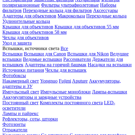
поляризационные
Фильтры ультрафиолетовые
Наборы
фильтров
Переходные кольца для фильтров
Аксессуары
Адаптеры для объективов
Макрокольца
Переходные кольца
Удлинительные кольца
Крышки для объективов
Крышки для объективов 55 мм
Крышки для объективов 58 мм
Чехлы для объективов
Уход и защита
Вспышки, источники света
Все
Вспышки
Вспышки для Canon
Вспышки для Nikon
Ведущие
вспышки
Ведомые вспышки
Рассеиватели
Держатели для
вспышкек
Адаптеры на горячий башмак
Насадки на вспышки
Источники питания
Чехлы для вспышек
Фотобоксы
Накамерный свет
Yongnuo
Fujimi
Aputure
Аккумуляторы,
адаптеры и ЗУ
Импульсный свет
Импульсные моноблоки
Лампы-вспышки
Аккумуляторы и зарядные устройства
Постоянный свет
Комплекты постоянного света
LED-
осветители
Лампы и пайрекс
Рефлекторы, соты, шторки
Фотозонты
Отражатели