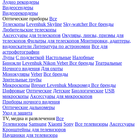
Аудио рекордеры
Видеосендеры
Видеорекордеры
Оптические приборы
Все
Телескопы
Levenhuk Skyline
Sky-watcher
Все бренды
Любительские телескопы
Аксессуары для телескопов
Окуляры, линзы, призмы для
телескопов
Фильтры для телескопов
Монтировки, адаптеры,
видоискатели
Литература по астрономии
Все для
астрофотографии
Лупы
С подсветкой
Настольные
Налобные
Бинокли
Levenhuk
Nikon
Veber
Все бренды
Театральные
Ночного видения
Для охоты
Монокуляры
Veber
Все бренды
Зрительные трубы
Микроскопы
Bresser
Levenhuk
Микромед
Все бренды
Цифровые
Оптические
Детские
Биологические
USB
микроскопы
Аксессуары для микроскопов
Приборы ночного видения
Оптические дальномеры
Уход и защита
TV, медиа и развлечения
Все
Телевизоры
Samsung
Xiaomi
Sony
Все телевизоры
Аксессуары
Кронштейны для телевизоров
Наушники для телевизора