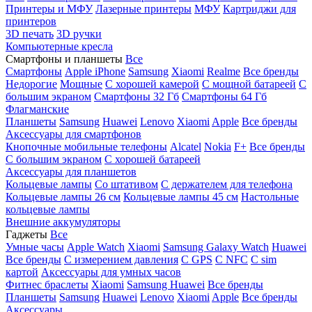
Принтеры и МФУ
Лазерные принтеры
МФУ
Картриджи для
принтеров
3D печать
3D ручки
Компьютерные кресла
Смартфоны и планшеты
Все
Смартфоны
Apple iPhone
Samsung
Xiaomi
Realme
Все бренды
Недорогие
Мощные
С хорошей камерой
С мощной батареей
С
большим экраном
Смартфоны 32 Гб
Смартфоны 64 Гб
Флагманские
Планшеты
Samsung
Huawei
Lenovo
Xiaomi
Apple
Все бренды
Аксессуары для смартфонов
Кнопочные мобильные телефоны
Alcatel
Nokia
F+
Все бренды
С большим экраном
С хорошей батареей
Аксессуары для планшетов
Кольцевые лампы
Со штативом
C держателем для телефона
Кольцевые лампы 26 см
Кольцевые лампы 45 см
Настольные
кольцевые лампы
Внешние аккумуляторы
Гаджеты
Все
Умные часы
Apple Watch
Xiaomi
Samsung Galaxy Watch
Huawei
Все бренды
C измерением давления
C GPS
C NFC
C sim
картой
Аксессуары для умных часов
Фитнес браслеты
Xiaomi
Samsung
Huawei
Все бренды
Планшеты
Samsung
Huawei
Lenovo
Xiaomi
Apple
Все бренды
Аксессуары