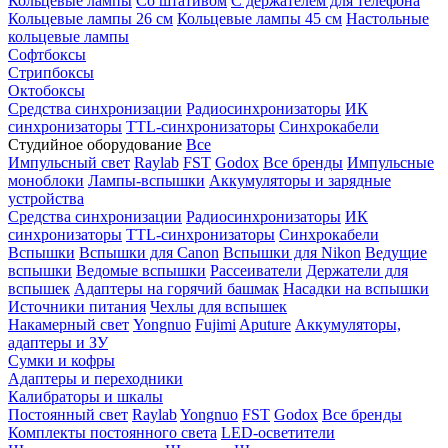
Кольцевые лампы
Со штативом
С держателем для телефона
Кольцевые лампы 26 см
Кольцевые лампы 45 см
Настольные
кольцевые лампы
Софтбоксы
Стрипбоксы
Октобоксы
Средства синхронизации
Радиосинхронизаторы
ИК
синхронизаторы
TTL-синхронизаторы
Синхрокабели
Студийное оборудование
Все
Импульсный свет
Raylab
FST
Godox
Все бренды
Импульсные
моноблоки
Лампы-вспышки
Аккумуляторы и зарядные
устройства
Средства синхронизации
Радиосинхронизаторы
ИК
синхронизаторы
TTL-синхронизаторы
Синхрокабели
Вспышки
Вспышки для Canon
Вспышки для Nikon
Ведущие
вспышки
Ведомые вспышки
Рассеиватели
Держатели для
вспышек
Адаптеры на горячий башмак
Насадки на вспышки
Источники питания
Чехлы для вспышек
Накамерный свет
Yongnuo
Fujimi
Aputure
Аккумуляторы,
адаптеры и ЗУ
Сумки и кофры
Адаптеры и переходники
Калибраторы и шкалы
Постоянный свет
Raylab
Yongnuo
FST
Godox
Все бренды
Комплекты постоянного света
LED-осветители