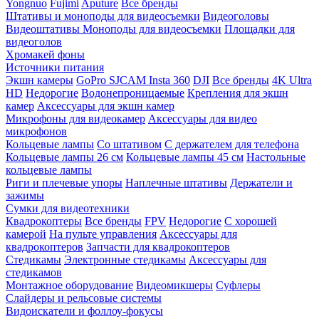
Yongnuo
Fujimi
Aputure
Все бренды
Штативы и моноподы для видеосъемки
Видеоголовы
Видеоштативы
Моноподы для видеосъемки
Площадки для
видеоголов
Хромакей фоны
Источники питания
Экшн камеры
GoPro
SJCAM
Insta 360
DJI
Все бренды
4K Ultra
HD
Недорогие
Водонепроницаемые
Крепления для экшн
камер
Аксессуары для экшн камер
Микрофоны для видеокамер
Аксессуары для видео
микрофонов
Кольцевые лампы
Со штативом
C держателем для телефона
Кольцевые лампы 26 см
Кольцевые лампы 45 см
Настольные
кольцевые лампы
Риги и плечевые упоры
Наплечные штативы
Держатели и
зажимы
Сумки для видеотехники
Квадрокоптеры
Все бренды
FPV
Недорогие
С хорошей
камерой
На пульте управления
Аксессуары для
квадрокоптеров
Запчасти для квадрокоптеров
Стедикамы
Электронные стедикамы
Аксессуары для
стедикамов
Монтажное оборудование
Видеомикшеры
Суфлеры
Слайдеры и рельсовые системы
Видоискатели и фоллоу-фокусы