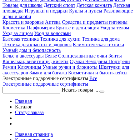
Товары для школы
Детский спорт
Детская комната
Детская
площадка
Игрушки и подарки
Куклы и пупсы
Развивающие
игры и хобби
Красота и здоровье
Аптека
Средства и предметы гигиены
Косметика
Парфюмерия
Бритье и депиляция
Уход за телом
Уход за лицом
Уход за волосами
Бытовая техника
Техника для кухни
Техника для дома
Техника для красоты и здоровья
Климатическая техника
Умный дом и безопасность
Белье и аксессуары
Белье
Солнцезащитные очки
Зонты
Кошельки, визитницы, кисеты
Сумки
Чемоданы
Портфели
Ремни
Ключницы
Умные ручки и блокноты
Шкатулки для
аксессуаров
Замки для багажа
Косметички и бьюти-кейсы
Электронные подарочные сертификаты
Все
Электронные подарочные сертификаты
Искать товары ...
Главная
Каталог
Статус заказа
Главная страница
Каталог товаров