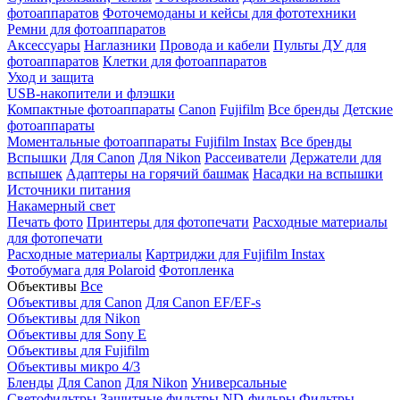
фотоаппаратов
Фоточемоданы и кейсы для фототехники
Ремни для фотоаппаратов
Аксессуары
Наглазники
Провода и кабели
Пульты ДУ для
фотоаппаратов
Клетки для фотоаппаратов
Уход и защита
USB-накопители и флэшки
Компактные фотоаппараты
Canon
Fujifilm
Все бренды
Детские
фотоаппараты
Моментальные фотоаппараты
Fujifilm Instax
Все бренды
Вспышки
Для Canon
Для Nikon
Рассеиватели
Держатели для
вспышек
Адаптеры на горячий башмак
Насадки на вспышки
Источники питания
Накамерный свет
Печать фото
Принтеры для фотопечати
Расходные материалы
для фотопечати
Расходные материалы
Картриджи для Fujifilm Instax
Фотобумага для Polaroid
Фотопленка
Объективы
Все
Объективы для Canon
Для Canon EF/EF-s
Объективы для Nikon
Объективы для Sony E
Объективы для Fujifilm
Объективы микро 4/3
Бленды
Для Canon
Для Nikon
Универсальные
Светофильтры
Защитные фильтры
ND-фильры
Фильтры