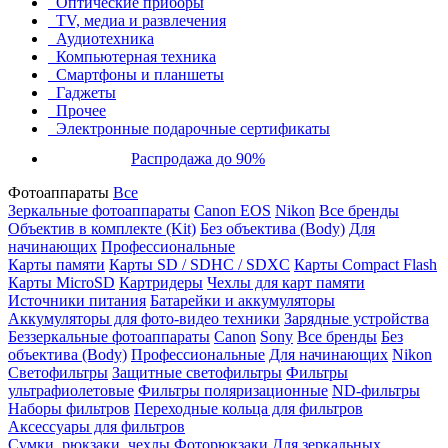
Оптические приборы
TV, медиа и развлечения
Аудиотехника
Компьютерная техника
Смартфоны и планшеты
Гаджеты
Прочее
Электронные подарочные сертификаты
Распродажа до 90%
Фотоаппараты
Все
Зеркальные фотоаппараты
Canon EOS
Nikon
Все бренды
Объектив в комплекте (Kit)
Без объектива (Body)
Для
начинающих
Профессиональные
Карты памяти
Карты SD / SDHC / SDXC
Карты Compact Flash
Карты MicroSD
Картридеры
Чехлы для карт памяти
Источники питания
Батарейки и аккумуляторы
Аккумуляторы для фото-видео техники
Зарядные устройства
Беззеркальные фотоаппараты
Canon
Sony
Все бренды
Без
объектива (Body)
Профессиональные
Для начинающих
Nikon
Светофильтры
Защитные светофильтры
Фильтры
ультрафиолетовые
Фильтры поляризационные
ND-фильтры
Наборы фильтров
Переходные кольца для фильтров
Аксессуары для фильтров
Сумки, рюкзаки, чехлы
Фоторюкзаки
Для зеркальных