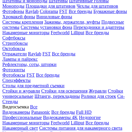
Штативы и моноподы
Штативы
Штативные головы
Моноподы
Площадки для штативов
Чехлы для штативов
Фотофоны
Raylab
Colorama
FST
Все бренды
Бумажные фоны
Хромакей фоны
Виниловые фоны
Системы крепления
Зажимы, держатели, муфты
Подвесные
системы
Системы установки фона
Переходники и адаптеры
Накамерные мониторы
Feelworld
Lilliput
Все бренды
Софтбоксы
Стрипбоксы
Октобоксы
Отражатели
Raylab
FST
Все бренды
Лампы и пайрекс
Рефлекторы, соты, шторки
Фотозонты
Фотобоксы
FST
Все бренды
Спецэффекты
Столы для предметной съемки
Стойки и журавли
Стойки для освещения
Журавли
Стойки
универсальные
Штанги, перекладины
Ролики для стоек
Си-
Стенды
Видеосъемка
Все
Видеокамеры
Panasonic
Все бренды
Full HD
Профессиональные
Видеокамеры 4K
Недорогие
Накамерные мониторы
Feelworld
Lilliput
Все бренды
Накамерный свет
Системы питания для накамерного света