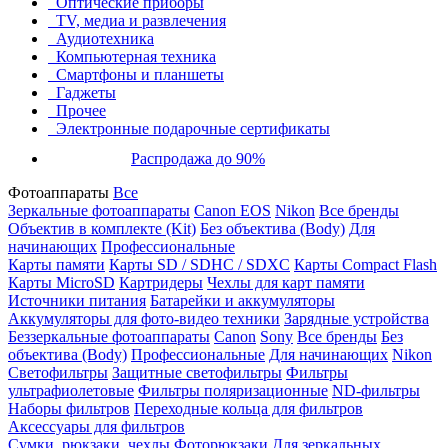
Оптические приборы
TV, медиа и развлечения
Аудиотехника
Компьютерная техника
Смартфоны и планшеты
Гаджеты
Прочее
Электронные подарочные сертификаты
Распродажа до 90%
Фотоаппараты
Все
Зеркальные фотоаппараты
Canon EOS
Nikon
Все бренды
Объектив в комплекте (Kit)
Без объектива (Body)
Для
начинающих
Профессиональные
Карты памяти
Карты SD / SDHC / SDXC
Карты Compact Flash
Карты MicroSD
Картридеры
Чехлы для карт памяти
Источники питания
Батарейки и аккумуляторы
Аккумуляторы для фото-видео техники
Зарядные устройства
Беззеркальные фотоаппараты
Canon
Sony
Все бренды
Без
объектива (Body)
Профессиональные
Для начинающих
Nikon
Светофильтры
Защитные светофильтры
Фильтры
ультрафиолетовые
Фильтры поляризационные
ND-фильтры
Наборы фильтров
Переходные кольца для фильтров
Аксессуары для фильтров
Сумки, рюкзаки, чехлы
Фоторюкзаки
Для зеркальных