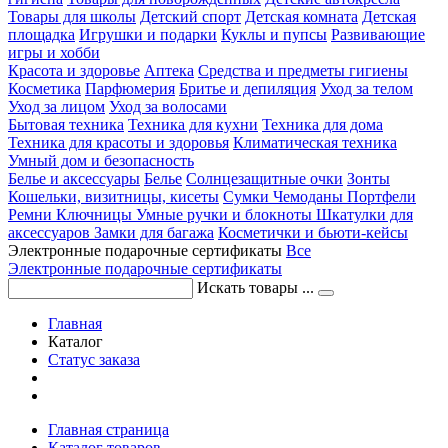
Товары для школы
Детский спорт
Детская комната
Детская
площадка
Игрушки и подарки
Куклы и пупсы
Развивающие
игры и хобби
Красота и здоровье
Аптека
Средства и предметы гигиены
Косметика
Парфюмерия
Бритье и депиляция
Уход за телом
Уход за лицом
Уход за волосами
Бытовая техника
Техника для кухни
Техника для дома
Техника для красоты и здоровья
Климатическая техника
Умный дом и безопасность
Белье и аксессуары
Белье
Солнцезащитные очки
Зонты
Кошельки, визитницы, кисеты
Сумки
Чемоданы
Портфели
Ремни
Ключницы
Умные ручки и блокноты
Шкатулки для
аксессуаров
Замки для багажа
Косметички и бьюти-кейсы
Электронные подарочные сертификаты
Все
Электронные подарочные сертификаты
Искать товары ...
Главная
Каталог
Статус заказа
Главная страница
Каталог товаров