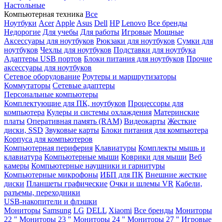
Настольные
Компьютерная техника
Все
Ноутбуки
Acer
Apple
Asus
Dell
HP
Lenovo
Все бренды
Недорогие
Для учебы
Для работы
Игровые
Мощные
Аксессуары для ноутбуков
Рюкзаки для ноутбуков
Сумки для
ноутбуков
Чехлы для ноутбуков
Подставки для ноутбука
Адаптеры USB портов
Блоки питания для ноутбуков
Прочие
аксессуары для ноутбуков
Сетевое оборудование
Роутеры и маршрутизаторы
Коммутаторы
Сетевые адаптеры
Персональные компьютеры
Комплектующие для ПК, ноутбуков
Процессоры для
компьютера
Кулеры и системы охлаждения
Материнские
платы
Оперативная память (RAM)
Видеокарты
Жесткие
диски, SSD
Звуковые карты
Блоки питания для компьютера
Корпуса для компьютеров
Компьютерная периферия
Клавиатуры
Комплекты мышь и
клавиатура
Компьютерные мыши
Коврики для мыши
Веб
камеры
Компьютерные наушники и гарнитуры
Компьютерные микрофоны
ИБП для ПК
Внешние жесткие
диски
Планшеты графические
Очки и шлемы VR
Кабели,
разъемы, переходники
USB-накопители и флэшки
Мониторы
Samsung
LG
DELL
Xiaomi
Все бренды
Мониторы
22 "
Мониторы 23 "
Мониторы 24 "
Мониторы 27 "
Игровые