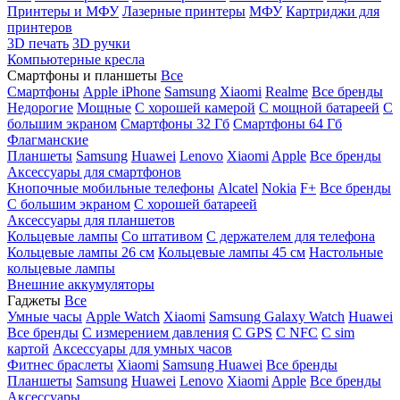
Принтеры и МФУ
Лазерные принтеры
МФУ
Картриджи для
принтеров
3D печать
3D ручки
Компьютерные кресла
Смартфоны и планшеты
Все
Смартфоны
Apple iPhone
Samsung
Xiaomi
Realme
Все бренды
Недорогие
Мощные
С хорошей камерой
С мощной батареей
С
большим экраном
Смартфоны 32 Гб
Смартфоны 64 Гб
Флагманские
Планшеты
Samsung
Huawei
Lenovo
Xiaomi
Apple
Все бренды
Аксессуары для смартфонов
Кнопочные мобильные телефоны
Alcatel
Nokia
F+
Все бренды
С большим экраном
С хорошей батареей
Аксессуары для планшетов
Кольцевые лампы
Со штативом
C держателем для телефона
Кольцевые лампы 26 см
Кольцевые лампы 45 см
Настольные
кольцевые лампы
Внешние аккумуляторы
Гаджеты
Все
Умные часы
Apple Watch
Xiaomi
Samsung Galaxy Watch
Huawei
Все бренды
C измерением давления
C GPS
C NFC
C sim
картой
Аксессуары для умных часов
Фитнес браслеты
Xiaomi
Samsung
Huawei
Все бренды
Планшеты
Samsung
Huawei
Lenovo
Xiaomi
Apple
Все бренды
Аксессуары