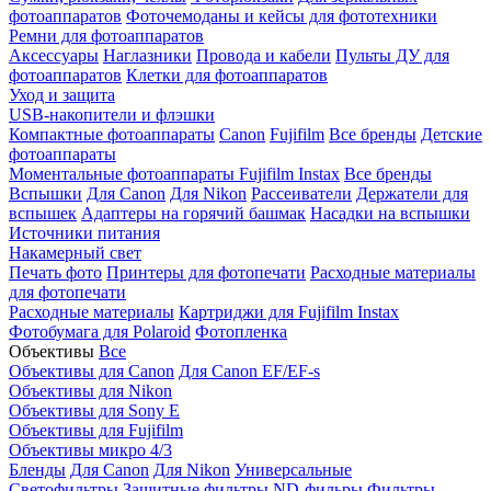
фотоаппаратов
Фоточемоданы и кейсы для фототехники
Ремни для фотоаппаратов
Аксессуары
Наглазники
Провода и кабели
Пульты ДУ для
фотоаппаратов
Клетки для фотоаппаратов
Уход и защита
USB-накопители и флэшки
Компактные фотоаппараты
Canon
Fujifilm
Все бренды
Детские
фотоаппараты
Моментальные фотоаппараты
Fujifilm Instax
Все бренды
Вспышки
Для Canon
Для Nikon
Рассеиватели
Держатели для
вспышек
Адаптеры на горячий башмак
Насадки на вспышки
Источники питания
Накамерный свет
Печать фото
Принтеры для фотопечати
Расходные материалы
для фотопечати
Расходные материалы
Картриджи для Fujifilm Instax
Фотобумага для Polaroid
Фотопленка
Объективы
Все
Объективы для Canon
Для Canon EF/EF-s
Объективы для Nikon
Объективы для Sony E
Объективы для Fujifilm
Объективы микро 4/3
Бленды
Для Canon
Для Nikon
Универсальные
Светофильтры
Защитные фильтры
ND-фильры
Фильтры