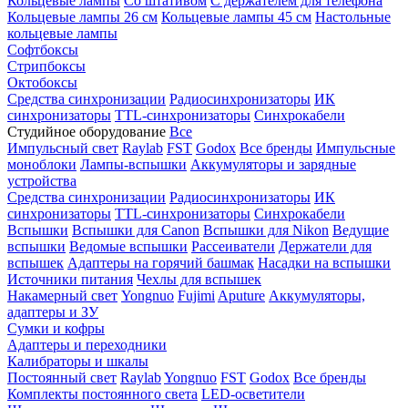
Кольцевые лампы
Со штативом
С держателем для телефона
Кольцевые лампы 26 см
Кольцевые лампы 45 см
Настольные
кольцевые лампы
Софтбоксы
Стрипбоксы
Октобоксы
Средства синхронизации
Радиосинхронизаторы
ИК
синхронизаторы
TTL-синхронизаторы
Синхрокабели
Студийное оборудование
Все
Импульсный свет
Raylab
FST
Godox
Все бренды
Импульсные
моноблоки
Лампы-вспышки
Аккумуляторы и зарядные
устройства
Средства синхронизации
Радиосинхронизаторы
ИК
синхронизаторы
TTL-синхронизаторы
Синхрокабели
Вспышки
Вспышки для Canon
Вспышки для Nikon
Ведущие
вспышки
Ведомые вспышки
Рассеиватели
Держатели для
вспышек
Адаптеры на горячий башмак
Насадки на вспышки
Источники питания
Чехлы для вспышек
Накамерный свет
Yongnuo
Fujimi
Aputure
Аккумуляторы,
адаптеры и ЗУ
Сумки и кофры
Адаптеры и переходники
Калибраторы и шкалы
Постоянный свет
Raylab
Yongnuo
FST
Godox
Все бренды
Комплекты постоянного света
LED-осветители