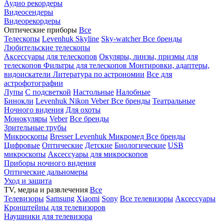
Аудио рекордеры
Видеосендеры
Видеорекордеры
Оптические приборы
Все
Телескопы
Levenhuk Skyline
Sky-watcher
Все бренды
Любительские телескопы
Аксессуары для телескопов
Окуляры, линзы, призмы для
телескопов
Фильтры для телескопов
Монтировки, адаптеры,
видоискатели
Литература по астрономии
Все для
астрофотографии
Лупы
С подсветкой
Настольные
Налобные
Бинокли
Levenhuk
Nikon
Veber
Все бренды
Театральные
Ночного видения
Для охоты
Монокуляры
Veber
Все бренды
Зрительные трубы
Микроскопы
Bresser
Levenhuk
Микромед
Все бренды
Цифровые
Оптические
Детские
Биологические
USB
микроскопы
Аксессуары для микроскопов
Приборы ночного видения
Оптические дальномеры
Уход и защита
TV, медиа и развлечения
Все
Телевизоры
Samsung
Xiaomi
Sony
Все телевизоры
Аксессуары
Кронштейны для телевизоров
Наушники для телевизора