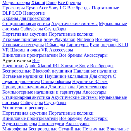
Медиаплееры
Xiaomi
Dune
Все бренды
Проекторы
Epson
Acer
Sony
LG
Все бренды
Портативные
DLP
LCD
Недорогие
Экраны для проекторов
Стационарная акустика
Акустические системы
Музыкальные
системы
Сабвуферы
Саундбары
Портативная акустика
Портативные колонки
Игровые приставки
Sony PlayStation
Nintendo
Все бренды
Игровые аксессуары
Геймпады
Гарнитуры
Рули, педали, КПП
VR
Шлемы и очки VR
Аксессуары
Виниловые проигрыватели
Все бренды
Аксессуары
Аудиотехника
Все
Наушники
Apple
Xiaomi
JBL
Samsung
Sony
Все бренды
Беспроводные
Bluetooth наушники
Накладные наушники
Вставные наушники
Наушники-вкладыши
Для спорта
С
шумоподавлением
С микрофоном
Наушники 3,5 мм
Проводные наушники
Для телефона
Для телевизора
Компьютерные наушники и гарнитуры
Аксессуары
Стационарная акустика
Акустические системы
Музыкальные
системы
Сабвуферы
Саундбары
Усилители и ресиверы
Портативная акустика
Портативные колонки
Виниловые проигрыватели
Все бренды
Аксессуары
Аудио рекордеры
Портастудии
Аксессуары
Микрофоны
Беспроводные
Студийные
Петличные
Вокальные