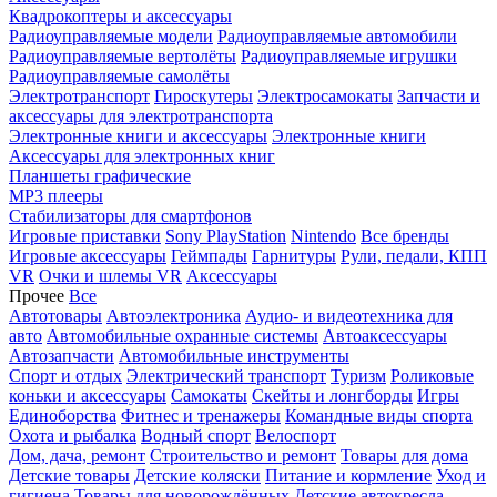
Квадрокоптеры и аксессуары
Радиоуправляемые модели
Радиоуправляемые автомобили
Радиоуправляемые вертолёты
Радиоуправляемые игрушки
Радиоуправляемые самолёты
Электротранспорт
Гироскутеры
Электросамокаты
Запчасти и
аксессуары для электротранспорта
Электронные книги и аксессуары
Электронные книги
Аксессуары для электронных книг
Планшеты графические
MP3 плееры
Стабилизаторы для смартфонов
Игровые приставки
Sony PlayStation
Nintendo
Все бренды
Игровые аксессуары
Геймпады
Гарнитуры
Рули, педали, КПП
VR
Очки и шлемы VR
Аксессуары
Прочее
Все
Автотовары
Автоэлектроника
Аудио- и видеотехника для
авто
Автомобильные охранные системы
Автоаксессуары
Автозапчасти
Автомобильные инструменты
Спорт и отдых
Электрический транспорт
Туризм
Роликовые
коньки и аксессуары
Самокаты
Скейты и лонгборды
Игры
Единоборства
Фитнес и тренажеры
Командные виды спорта
Охота и рыбалка
Водный спорт
Велоспорт
Дом, дача, ремонт
Строительство и ремонт
Товары для дома
Детские товары
Детские коляски
Питание и кормление
Уход и
гигиена
Товары для новорождённых
Детские автокресла