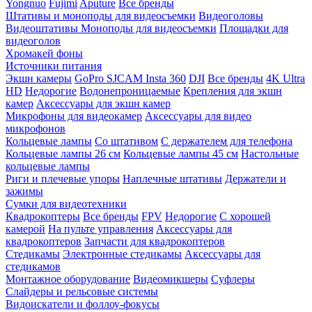
Yongnuo
Fujimi
Aputure
Все бренды
Штативы и моноподы для видеосъемки
Видеоголовы
Видеоштативы
Моноподы для видеосъемки
Площадки для
видеоголов
Хромакей фоны
Источники питания
Экшн камеры
GoPro
SJCAM
Insta 360
DJI
Все бренды
4K Ultra
HD
Недорогие
Водонепроницаемые
Крепления для экшн
камер
Аксессуары для экшн камер
Микрофоны для видеокамер
Аксессуары для видео
микрофонов
Кольцевые лампы
Со штативом
C держателем для телефона
Кольцевые лампы 26 см
Кольцевые лампы 45 см
Настольные
кольцевые лампы
Риги и плечевые упоры
Наплечные штативы
Держатели и
зажимы
Сумки для видеотехники
Квадрокоптеры
Все бренды
FPV
Недорогие
С хорошей
камерой
На пульте управления
Аксессуары для
квадрокоптеров
Запчасти для квадрокоптеров
Стедикамы
Электронные стедикамы
Аксессуары для
стедикамов
Монтажное оборудование
Видеомикшеры
Суфлеры
Слайдеры и рельсовые системы
Видоискатели и фоллоу-фокусы