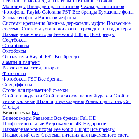
Штативы и моноподы
Штативы
Штативные головы
Моноподы
Площадки для штативов
Чехлы для штативов
Фотофоны
Raylab
Colorama
FST
Все бренды
Бумажные фоны
Хромакей фоны
Виниловые фоны
Системы крепления
Зажимы, держатели, муфты
Подвесные
системы
Системы установки фона
Переходники и адаптеры
Накамерные мониторы
Feelworld
Lilliput
Все бренды
Софтбоксы
Стрипбоксы
Октобоксы
Отражатели
Raylab
FST
Все бренды
Лампы и пайрекс
Рефлекторы, соты, шторки
Фотозонты
Фотобоксы
FST
Все бренды
Спецэффекты
Столы для предметной съемки
Стойки и журавли
Стойки для освещения
Журавли
Стойки
универсальные
Штанги, перекладины
Ролики для стоек
Си-
Стенды
Видеосъемка
Все
Видеокамеры
Panasonic
Все бренды
Full HD
Профессиональные
Видеокамеры 4K
Недорогие
Накамерные мониторы
Feelworld
Lilliput
Все бренды
Накамерный свет
Системы питания для накамерного света