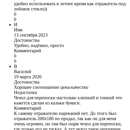
удобно использовать в летнее время как отражатель под
лобовое стекло))
0
0
И
Имя
13 сентября 2023
Достоинства
Удобно, надёжно, просто
Комментарий
0
0
В
Василий
19 марта 2020
Достоинства
Хорошее соотношение цена-качество
Недостатки
Чехол для переноски настолько хлипкий и тонкий что
кажется сделан из кальки бумаги.
Комментарий
К самому отражателю нареканий нет. До этого был
отражатель 200х180 но продал, так как он для меня
очень огромен, но там был норм чехол для переноски,
где только его не таскал. А тут чехол такое ощущение