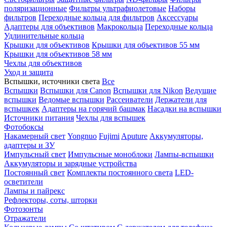
поляризационные
Фильтры ультрафиолетовые
Наборы
фильтров
Переходные кольца для фильтров
Аксессуары
Адаптеры для объективов
Макрокольца
Переходные кольца
Удлинительные кольца
Крышки для объективов
Крышки для объективов 55 мм
Крышки для объективов 58 мм
Чехлы для объективов
Уход и защита
Вспышки, источники света
Все
Вспышки
Вспышки для Canon
Вспышки для Nikon
Ведущие
вспышки
Ведомые вспышки
Рассеиватели
Держатели для
вспышкек
Адаптеры на горячий башмак
Насадки на вспышки
Источники питания
Чехлы для вспышек
Фотобоксы
Накамерный свет
Yongnuo
Fujimi
Aputure
Аккумуляторы,
адаптеры и ЗУ
Импульсный свет
Импульсные моноблоки
Лампы-вспышки
Аккумуляторы и зарядные устройства
Постоянный свет
Комплекты постоянного света
LED-
осветители
Лампы и пайрекс
Рефлекторы, соты, шторки
Фотозонты
Отражатели