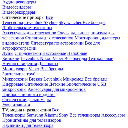
Аудио рекордеры
Видеосендеры
Видеорекордеры
Оптические приборы
Все
Телескопы
Levenhuk Skyline
Sky-watcher
Все бренды
Любительские телескопы
Аксессуары для телескопов
Окуляры, линзы, призмы для
телескопов
Фильтры для телескопов
Монтировки, адаптеры,
видоискатели
Литература по астрономии
Все для
астрофотографии
Лупы
С подсветкой
Настольные
Налобные
Бинокли
Levenhuk
Nikon
Veber
Все бренды
Театральные
Ночного видения
Для охоты
Монокуляры
Veber
Все бренды
Зрительные трубы
Микроскопы
Bresser
Levenhuk
Микромед
Все бренды
Цифровые
Оптические
Детские
Биологические
USB
микроскопы
Аксессуары для микроскопов
Приборы ночного видения
Оптические дальномеры
Уход и защита
TV, медиа и развлечения
Все
Телевизоры
Samsung
Xiaomi
Sony
Все телевизоры
Аксессуары
Кронштейны для телевизоров
Наушники для телевизора