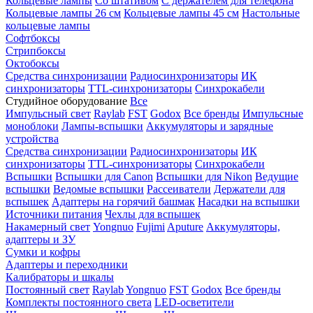
Кольцевые лампы
Со штативом
С держателем для телефона
Кольцевые лампы 26 см
Кольцевые лампы 45 см
Настольные
кольцевые лампы
Софтбоксы
Стрипбоксы
Октобоксы
Средства синхронизации
Радиосинхронизаторы
ИК
синхронизаторы
TTL-синхронизаторы
Синхрокабели
Студийное оборудование
Все
Импульсный свет
Raylab
FST
Godox
Все бренды
Импульсные
моноблоки
Лампы-вспышки
Аккумуляторы и зарядные
устройства
Средства синхронизации
Радиосинхронизаторы
ИК
синхронизаторы
TTL-синхронизаторы
Синхрокабели
Вспышки
Вспышки для Canon
Вспышки для Nikon
Ведущие
вспышки
Ведомые вспышки
Рассеиватели
Держатели для
вспышек
Адаптеры на горячий башмак
Насадки на вспышки
Источники питания
Чехлы для вспышек
Накамерный свет
Yongnuo
Fujimi
Aputure
Аккумуляторы,
адаптеры и ЗУ
Сумки и кофры
Адаптеры и переходники
Калибраторы и шкалы
Постоянный свет
Raylab
Yongnuo
FST
Godox
Все бренды
Комплекты постоянного света
LED-осветители