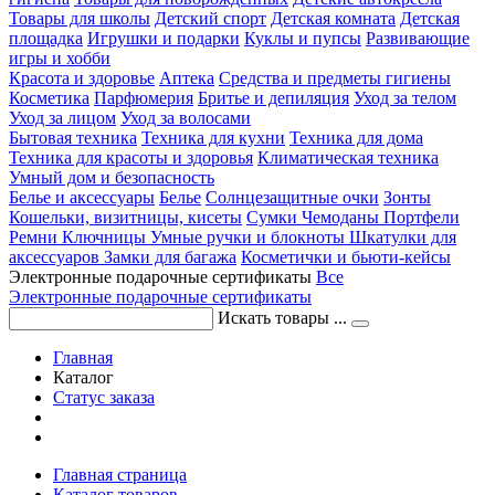
Товары для школы
Детский спорт
Детская комната
Детская
площадка
Игрушки и подарки
Куклы и пупсы
Развивающие
игры и хобби
Красота и здоровье
Аптека
Средства и предметы гигиены
Косметика
Парфюмерия
Бритье и депиляция
Уход за телом
Уход за лицом
Уход за волосами
Бытовая техника
Техника для кухни
Техника для дома
Техника для красоты и здоровья
Климатическая техника
Умный дом и безопасность
Белье и аксессуары
Белье
Солнцезащитные очки
Зонты
Кошельки, визитницы, кисеты
Сумки
Чемоданы
Портфели
Ремни
Ключницы
Умные ручки и блокноты
Шкатулки для
аксессуаров
Замки для багажа
Косметички и бьюти-кейсы
Электронные подарочные сертификаты
Все
Электронные подарочные сертификаты
Искать товары ...
Главная
Каталог
Статус заказа
Главная страница
Каталог товаров