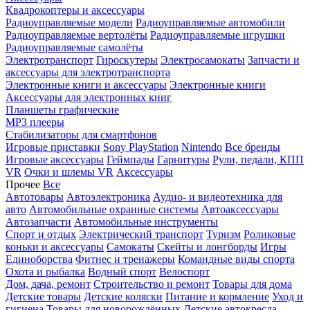
Квадрокоптеры и аксессуары
Радиоуправляемые модели
Радиоуправляемые автомобили
Радиоуправляемые вертолёты
Радиоуправляемые игрушки
Радиоуправляемые самолёты
Электротранспорт
Гироскутеры
Электросамокаты
Запчасти и
аксессуары для электротранспорта
Электронные книги и аксессуары
Электронные книги
Аксессуары для электронных книг
Планшеты графические
MP3 плееры
Стабилизаторы для смартфонов
Игровые приставки
Sony PlayStation
Nintendo
Все бренды
Игровые аксессуары
Геймпады
Гарнитуры
Рули, педали, КПП
VR
Очки и шлемы VR
Аксессуары
Прочее
Все
Автотовары
Автоэлектроника
Аудио- и видеотехника для
авто
Автомобильные охранные системы
Автоаксессуары
Автозапчасти
Автомобильные инструменты
Спорт и отдых
Электрический транспорт
Туризм
Роликовые
коньки и аксессуары
Самокаты
Скейты и лонгборды
Игры
Единоборства
Фитнес и тренажеры
Командные виды спорта
Охота и рыбалка
Водный спорт
Велоспорт
Дом, дача, ремонт
Строительство и ремонт
Товары для дома
Детские товары
Детские коляски
Питание и кормление
Уход и
гигиена
Товары для новорождённых
Детские автокресла