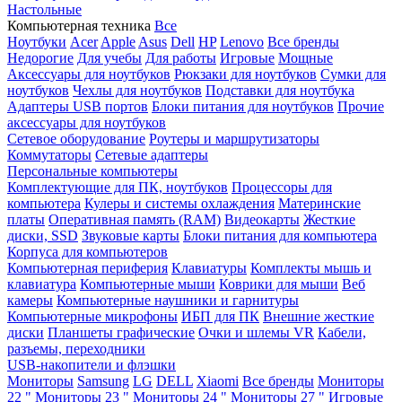
Настольные
Компьютерная техника
Все
Ноутбуки
Acer
Apple
Asus
Dell
HP
Lenovo
Все бренды
Недорогие
Для учебы
Для работы
Игровые
Мощные
Аксессуары для ноутбуков
Рюкзаки для ноутбуков
Сумки для
ноутбуков
Чехлы для ноутбуков
Подставки для ноутбука
Адаптеры USB портов
Блоки питания для ноутбуков
Прочие
аксессуары для ноутбуков
Сетевое оборудование
Роутеры и маршрутизаторы
Коммутаторы
Сетевые адаптеры
Персональные компьютеры
Комплектующие для ПК, ноутбуков
Процессоры для
компьютера
Кулеры и системы охлаждения
Материнские
платы
Оперативная память (RAM)
Видеокарты
Жесткие
диски, SSD
Звуковые карты
Блоки питания для компьютера
Корпуса для компьютеров
Компьютерная периферия
Клавиатуры
Комплекты мышь и
клавиатура
Компьютерные мыши
Коврики для мыши
Веб
камеры
Компьютерные наушники и гарнитуры
Компьютерные микрофоны
ИБП для ПК
Внешние жесткие
диски
Планшеты графические
Очки и шлемы VR
Кабели,
разъемы, переходники
USB-накопители и флэшки
Мониторы
Samsung
LG
DELL
Xiaomi
Все бренды
Мониторы
22 "
Мониторы 23 "
Мониторы 24 "
Мониторы 27 "
Игровые