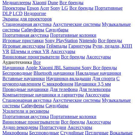
Медиаплееры
Xiaomi
Dune
Все бренды
Проекторы
Epson
Acer
Sony
LG
Все бренды
Портативные
DLP
LCD
Недорогие
Экраны для проекторов
Стационарная акустика
Акустические системы
Музыкальные
системы
Сабвуферы
Саундбары
Портативная акустика
Портативные колонки
Игровые приставки
Sony PlayStation
Nintendo
Все бренды
Игровые аксессуары
Геймпады
Гарнитуры
Рули, педали, КПП
VR
Шлемы и очки VR
Аксессуары
Виниловые проигрыватели
Все бренды
Аксессуары
Аудиотехника
Все
Наушники
Apple
Xiaomi
JBL
Samsung
Sony
Все бренды
Беспроводные
Bluetooth наушники
Накладные наушники
Вставные наушники
Наушники-вкладыши
Для спорта
С
шумоподавлением
С микрофоном
Наушники 3,5 мм
Проводные наушники
Для телефона
Для телевизора
Компьютерные наушники и гарнитуры
Аксессуары
Стационарная акустика
Акустические системы
Музыкальные
системы
Сабвуферы
Саундбары
Усилители и ресиверы
Портативная акустика
Портативные колонки
Виниловые проигрыватели
Все бренды
Аксессуары
Аудио рекордеры
Портастудии
Аксессуары
Микрофоны
Беспроводные
Студийные
Петличные
Вокальные