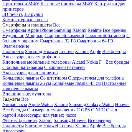
Принтеры и МФУ
Лазерные принтеры
МФУ
Картриджи для
принтеров
3D печать
3D ручки
Компьютерные кресла
Смартфоны и планшеты
Все
Смартфоны
Apple iPhone
Samsung
Xiaomi
Realme
Все бренды
Недорогие
Мощные
С хорошей камерой
С мощной батареей
С
большим экраном
Смартфоны 32 Гб
Смартфоны 64 Гб
Флагманские
Планшеты
Samsung
Huawei
Lenovo
Xiaomi
Apple
Все бренды
Аксессуары для смартфонов
Кнопочные мобильные телефоны
Alcatel
Nokia
F+
Все бренды
С большим экраном
С хорошей батареей
Аксессуары для планшетов
Кольцевые лампы
Со штативом
C держателем для телефона
Кольцевые лампы 26 см
Кольцевые лампы 45 см
Настольные
кольцевые лампы
Внешние аккумуляторы
Гаджеты
Все
Умные часы
Apple Watch
Xiaomi
Samsung Galaxy Watch
Huawei
Все бренды
C измерением давления
C GPS
C NFC
C sim
картой
Аксессуары для умных часов
Фитнес браслеты
Xiaomi
Samsung
Huawei
Все бренды
Планшеты
Samsung
Huawei
Lenovo
Xiaomi
Apple
Все бренды
Аксессуары