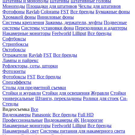
Штативы и моноподы
Штативы
Штативные головы
Моноподы
Площадки для штативов
Чехлы для штативов
Фотофоны
Raylab
Colorama
FST
Все бренды
Бумажные фоны
Хромакей фоны
Виниловые фоны
Системы крепления
Зажимы, держатели, муфты
Подвесные
системы
Системы установки фона
Переходники и адаптеры
Накамерные мониторы
Feelworld
Lilliput
Все бренды
Софтбоксы
Стрипбоксы
Октобоксы
Отражатели
Raylab
FST
Все бренды
Лампы и пайрекс
Рефлекторы, соты, шторки
Фотозонты
Фотобоксы
FST
Все бренды
Спецэффекты
Столы для предметной съемки
Стойки и журавли
Стойки для освещения
Журавли
Стойки
универсальные
Штанги, перекладины
Ролики для стоек
Си-
Стенды
Видеосъемка
Все
Видеокамеры
Panasonic
Все бренды
Full HD
Профессиональные
Видеокамеры 4K
Недорогие
Накамерные мониторы
Feelworld
Lilliput
Все бренды
Накамерный свет
Системы питания для накамерного света