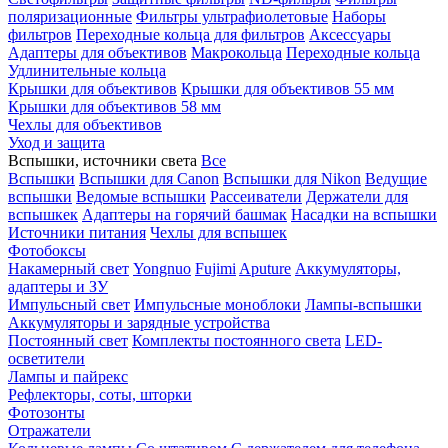
поляризационные
Фильтры ультрафиолетовые
Наборы
фильтров
Переходные кольца для фильтров
Аксессуары
Адаптеры для объективов
Макрокольца
Переходные кольца
Удлинительные кольца
Крышки для объективов
Крышки для объективов 55 мм
Крышки для объективов 58 мм
Чехлы для объективов
Уход и защита
Вспышки, источники света
Все
Вспышки
Вспышки для Canon
Вспышки для Nikon
Ведущие
вспышки
Ведомые вспышки
Рассеиватели
Держатели для
вспышкек
Адаптеры на горячий башмак
Насадки на вспышки
Источники питания
Чехлы для вспышек
Фотобоксы
Накамерный свет
Yongnuo
Fujimi
Aputure
Аккумуляторы,
адаптеры и ЗУ
Импульсный свет
Импульсные моноблоки
Лампы-вспышки
Аккумуляторы и зарядные устройства
Постоянный свет
Комплекты постоянного света
LED-
осветители
Лампы и пайрекс
Рефлекторы, соты, шторки
Фотозонты
Отражатели