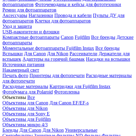
фотоаппаратов
Фоточемоданы и кейсы для фототехники
Ремни для фотоаппаратов
Аксессуары
Наглазники
Провода и кабели
Пульты ДУ для
фотоаппаратов
Клетки для фотоаппаратов
Уход и защита
USB-накопители и флэшки
Компактные фотоаппараты
Canon
Fujifilm
Все бренды
Детские
фотоаппараты
Моментальные фотоаппараты
Fujifilm Instax
Все бренды
Вспышки
Для Canon
Для Nikon
Рассеиватели
Держатели для
вспышек
Адаптеры на горячий башмак
Насадки на вспышки
Источники питания
Накамерный свет
Печать фото
Принтеры для фотопечати
Расходные материалы
для фотопечати
Расходные материалы
Картриджи для Fujifilm Instax
Фотобумага для Polaroid
Фотопленка
Объективы
Все
Объективы для Canon
Для Canon EF/EF-s
Объективы для Nikon
Объективы для Sony E
Объективы для Fujifilm
Объективы микро 4/3
Бленды
Для Canon
Для Nikon
Универсальные
Светофильтры
Защитные фильтры
ND-фильры
Фильтры