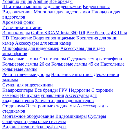
Yongnuo
Fujimi
Aputure
Все бренды
Штативы и моноподы для видеосъемки
Видеоголовы
Видеоштативы
Моноподы для видеосъемки
Площадки для
видеоголов
Хромакей фоны
Источники питания
Экшн камеры
GoPro
SJCAM
Insta 360
DJI
Все бренды
4K Ultra
HD
Недорогие
Водонепроницаемые
Крепления для экшн
камер
Аксессуары для экшн камер
Микрофоны для видеокамер
Аксессуары для видео
микрофонов
Кольцевые лампы
Со штативом
C держателем для телефона
Кольцевые лампы 26 см
Кольцевые лампы 45 см
Настольные
кольцевые лампы
Риги и плечевые упоры
Наплечные штативы
Держатели и
зажимы
Сумки для видеотехники
Квадрокоптеры
Все бренды
FPV
Недорогие
С хорошей
камерой
На пульте управления
Аксессуары для
квадрокоптеров
Запчасти для квадрокоптеров
Стедикамы
Электронные стедикамы
Аксессуары для
стедикамов
Монтажное оборудование
Видеомикшеры
Суфлеры
Слайдеры и рельсовые системы
Видоискатели и фоллоу-фокусы