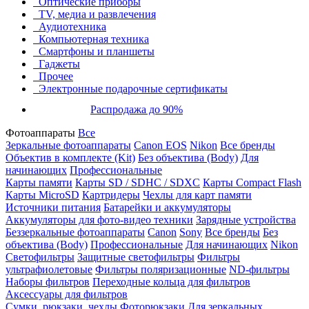
Оптические приборы
TV, медиа и развлечения
Аудиотехника
Компьютерная техника
Смартфоны и планшеты
Гаджеты
Прочее
Электронные подарочные сертификаты
Распродажа до 90%
Фотоаппараты
Все
Зеркальные фотоаппараты
Canon EOS
Nikon
Все бренды
Объектив в комплекте (Kit)
Без объектива (Body)
Для
начинающих
Профессиональные
Карты памяти
Карты SD / SDHC / SDXC
Карты Compact Flash
Карты MicroSD
Картридеры
Чехлы для карт памяти
Источники питания
Батарейки и аккумуляторы
Аккумуляторы для фото-видео техники
Зарядные устройства
Беззеркальные фотоаппараты
Canon
Sony
Все бренды
Без
объектива (Body)
Профессиональные
Для начинающих
Nikon
Светофильтры
Защитные светофильтры
Фильтры
ультрафиолетовые
Фильтры поляризационные
ND-фильтры
Наборы фильтров
Переходные кольца для фильтров
Аксессуары для фильтров
Сумки, рюкзаки, чехлы
Фоторюкзаки
Для зеркальных