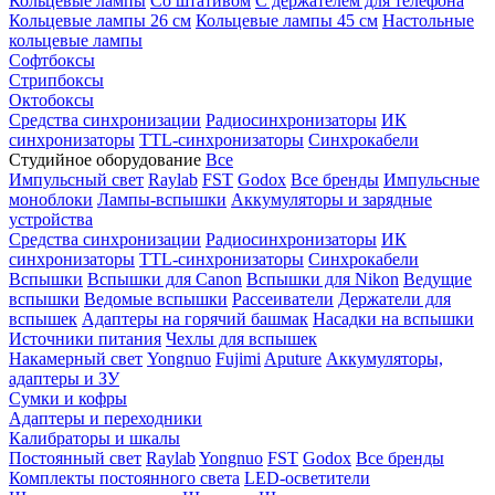
Кольцевые лампы
Со штативом
С держателем для телефона
Кольцевые лампы 26 см
Кольцевые лампы 45 см
Настольные
кольцевые лампы
Софтбоксы
Стрипбоксы
Октобоксы
Средства синхронизации
Радиосинхронизаторы
ИК
синхронизаторы
TTL-синхронизаторы
Синхрокабели
Студийное оборудование
Все
Импульсный свет
Raylab
FST
Godox
Все бренды
Импульсные
моноблоки
Лампы-вспышки
Аккумуляторы и зарядные
устройства
Средства синхронизации
Радиосинхронизаторы
ИК
синхронизаторы
TTL-синхронизаторы
Синхрокабели
Вспышки
Вспышки для Canon
Вспышки для Nikon
Ведущие
вспышки
Ведомые вспышки
Рассеиватели
Держатели для
вспышек
Адаптеры на горячий башмак
Насадки на вспышки
Источники питания
Чехлы для вспышек
Накамерный свет
Yongnuo
Fujimi
Aputure
Аккумуляторы,
адаптеры и ЗУ
Сумки и кофры
Адаптеры и переходники
Калибраторы и шкалы
Постоянный свет
Raylab
Yongnuo
FST
Godox
Все бренды
Комплекты постоянного света
LED-осветители