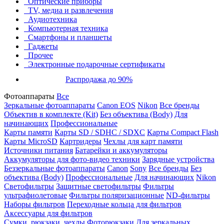
Оптические приборы
TV, медиа и развлечения
Аудиотехника
Компьютерная техника
Смартфоны и планшеты
Гаджеты
Прочее
Электронные подарочные сертификаты
Распродажа до 90%
Фотоаппараты
Все
Зеркальные фотоаппараты
Canon EOS
Nikon
Все бренды
Объектив в комплекте (Kit)
Без объектива (Body)
Для
начинающих
Профессиональные
Карты памяти
Карты SD / SDHC / SDXC
Карты Compact Flash
Карты MicroSD
Картридеры
Чехлы для карт памяти
Источники питания
Батарейки и аккумуляторы
Аккумуляторы для фото-видео техники
Зарядные устройства
Беззеркальные фотоаппараты
Canon
Sony
Все бренды
Без
объектива (Body)
Профессиональные
Для начинающих
Nikon
Светофильтры
Защитные светофильтры
Фильтры
ультрафиолетовые
Фильтры поляризационные
ND-фильтры
Наборы фильтров
Переходные кольца для фильтров
Аксессуары для фильтров
Сумки, рюкзаки, чехлы
Фоторюкзаки
Для зеркальных