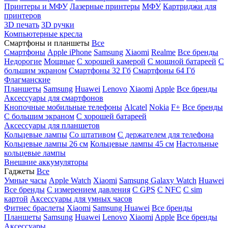
Принтеры и МФУ
Лазерные принтеры
МФУ
Картриджи для
принтеров
3D печать
3D ручки
Компьютерные кресла
Смартфоны и планшеты
Все
Смартфоны
Apple iPhone
Samsung
Xiaomi
Realme
Все бренды
Недорогие
Мощные
С хорошей камерой
С мощной батареей
С
большим экраном
Смартфоны 32 Гб
Смартфоны 64 Гб
Флагманские
Планшеты
Samsung
Huawei
Lenovo
Xiaomi
Apple
Все бренды
Аксессуары для смартфонов
Кнопочные мобильные телефоны
Alcatel
Nokia
F+
Все бренды
С большим экраном
С хорошей батареей
Аксессуары для планшетов
Кольцевые лампы
Со штативом
C держателем для телефона
Кольцевые лампы 26 см
Кольцевые лампы 45 см
Настольные
кольцевые лампы
Внешние аккумуляторы
Гаджеты
Все
Умные часы
Apple Watch
Xiaomi
Samsung Galaxy Watch
Huawei
Все бренды
C измерением давления
C GPS
C NFC
C sim
картой
Аксессуары для умных часов
Фитнес браслеты
Xiaomi
Samsung
Huawei
Все бренды
Планшеты
Samsung
Huawei
Lenovo
Xiaomi
Apple
Все бренды
Аксессуары