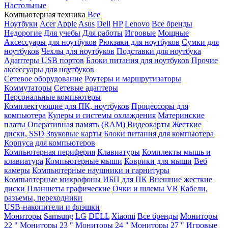
Настольные
Компьютерная техника
Все
Ноутбуки
Acer
Apple
Asus
Dell
HP
Lenovo
Все бренды
Недорогие
Для учебы
Для работы
Игровые
Мощные
Аксессуары для ноутбуков
Рюкзаки для ноутбуков
Сумки для
ноутбуков
Чехлы для ноутбуков
Подставки для ноутбука
Адаптеры USB портов
Блоки питания для ноутбуков
Прочие
аксессуары для ноутбуков
Сетевое оборудование
Роутеры и маршрутизаторы
Коммутаторы
Сетевые адаптеры
Персональные компьютеры
Комплектующие для ПК, ноутбуков
Процессоры для
компьютера
Кулеры и системы охлаждения
Материнские
платы
Оперативная память (RAM)
Видеокарты
Жесткие
диски, SSD
Звуковые карты
Блоки питания для компьютера
Корпуса для компьютеров
Компьютерная периферия
Клавиатуры
Комплекты мышь и
клавиатура
Компьютерные мыши
Коврики для мыши
Веб
камеры
Компьютерные наушники и гарнитуры
Компьютерные микрофоны
ИБП для ПК
Внешние жесткие
диски
Планшеты графические
Очки и шлемы VR
Кабели,
разъемы, переходники
USB-накопители и флэшки
Мониторы
Samsung
LG
DELL
Xiaomi
Все бренды
Мониторы
22 "
Мониторы 23 "
Мониторы 24 "
Мониторы 27 "
Игровые