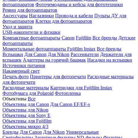
фотоаппаратов
Фоточемоданы и кейсы для фототехники
Ремни для фотоаппаратов
Аксессуары
Наглазники
Провода и кабели
Пульты ДУ для
фотоаппаратов
Клетки для фотоаппаратов
Уход и защита
USB-накопители и флэшки
Компактные фотоаппараты
Canon
Fujifilm
Все бренды
Детские
фотоаппараты
Моментальные фотоаппараты
Fujifilm Instax
Все бренды
Вспышки
Для Canon
Для Nikon
Рассеиватели
Держатели для
вспышек
Адаптеры на горячий башмак
Насадки на вспышки
Источники питания
Накамерный свет
Печать фото
Принтеры для фотопечати
Расходные материалы
для фотопечати
Расходные материалы
Картриджи для Fujifilm Instax
Фотобумага для Polaroid
Фотопленка
Объективы
Все
Объективы для Canon
Для Canon EF/EF-s
Объективы для Nikon
Объективы для Sony E
Объективы для Fujifilm
Объективы микро 4/3
Бленды
Для Canon
Для Nikon
Универсальные
Светофильтры
Защитные фильтры
ND-фильры
Фильтры