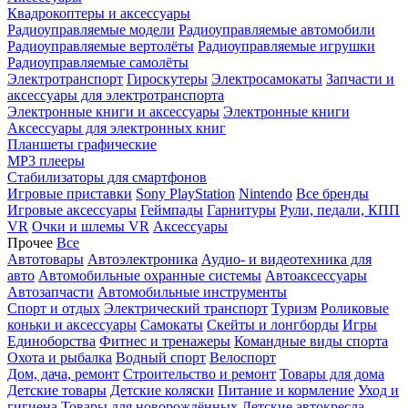
Квадрокоптеры и аксессуары
Радиоуправляемые модели
Радиоуправляемые автомобили
Радиоуправляемые вертолёты
Радиоуправляемые игрушки
Радиоуправляемые самолёты
Электротранспорт
Гироскутеры
Электросамокаты
Запчасти и
аксессуары для электротранспорта
Электронные книги и аксессуары
Электронные книги
Аксессуары для электронных книг
Планшеты графические
MP3 плееры
Стабилизаторы для смартфонов
Игровые приставки
Sony PlayStation
Nintendo
Все бренды
Игровые аксессуары
Геймпады
Гарнитуры
Рули, педали, КПП
VR
Очки и шлемы VR
Аксессуары
Прочее
Все
Автотовары
Автоэлектроника
Аудио- и видеотехника для
авто
Автомобильные охранные системы
Автоаксессуары
Автозапчасти
Автомобильные инструменты
Спорт и отдых
Электрический транспорт
Туризм
Роликовые
коньки и аксессуары
Самокаты
Скейты и лонгборды
Игры
Единоборства
Фитнес и тренажеры
Командные виды спорта
Охота и рыбалка
Водный спорт
Велоспорт
Дом, дача, ремонт
Строительство и ремонт
Товары для дома
Детские товары
Детские коляски
Питание и кормление
Уход и
гигиена
Товары для новорождённых
Детские автокресла