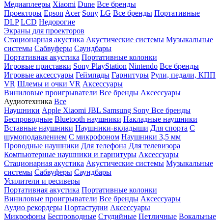
Медиаплееры
Xiaomi
Dune
Все бренды
Проекторы
Epson
Acer
Sony
LG
Все бренды
Портативные
DLP
LCD
Недорогие
Экраны для проекторов
Стационарная акустика
Акустические системы
Музыкальные
системы
Сабвуферы
Саундбары
Портативная акустика
Портативные колонки
Игровые приставки
Sony PlayStation
Nintendo
Все бренды
Игровые аксессуары
Геймпады
Гарнитуры
Рули, педали, КПП
VR
Шлемы и очки VR
Аксессуары
Виниловые проигрыватели
Все бренды
Аксессуары
Аудиотехника
Все
Наушники
Apple
Xiaomi
JBL
Samsung
Sony
Все бренды
Беспроводные
Bluetooth наушники
Накладные наушники
Вставные наушники
Наушники-вкладыши
Для спорта
С
шумоподавлением
С микрофоном
Наушники 3,5 мм
Проводные наушники
Для телефона
Для телевизора
Компьютерные наушники и гарнитуры
Аксессуары
Стационарная акустика
Акустические системы
Музыкальные
системы
Сабвуферы
Саундбары
Усилители и ресиверы
Портативная акустика
Портативные колонки
Виниловые проигрыватели
Все бренды
Аксессуары
Аудио рекордеры
Портастудии
Аксессуары
Микрофоны
Беспроводные
Студийные
Петличные
Вокальные