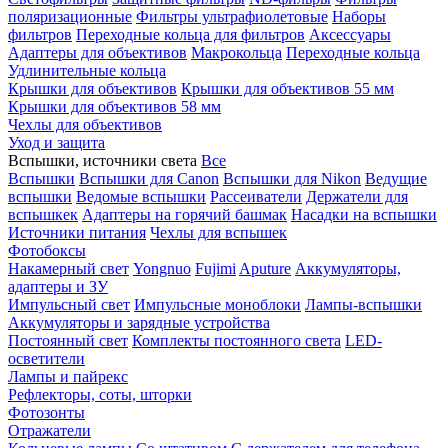
поляризационные
Фильтры ультрафиолетовые
Наборы
фильтров
Переходные кольца для фильтров
Аксессуары
Адаптеры для объективов
Макрокольца
Переходные кольца
Удлинительные кольца
Крышки для объективов
Крышки для объективов 55 мм
Крышки для объективов 58 мм
Чехлы для объективов
Уход и защита
Вспышки, источники света
Все
Вспышки
Вспышки для Canon
Вспышки для Nikon
Ведущие
вспышки
Ведомые вспышки
Рассеиватели
Держатели для
вспышкек
Адаптеры на горячий башмак
Насадки на вспышки
Источники питания
Чехлы для вспышек
Фотобоксы
Накамерный свет
Yongnuo
Fujimi
Aputure
Аккумуляторы,
адаптеры и ЗУ
Импульсный свет
Импульсные моноблоки
Лампы-вспышки
Аккумуляторы и зарядные устройства
Постоянный свет
Комплекты постоянного света
LED-
осветители
Лампы и пайрекс
Рефлекторы, соты, шторки
Фотозонты
Отражатели