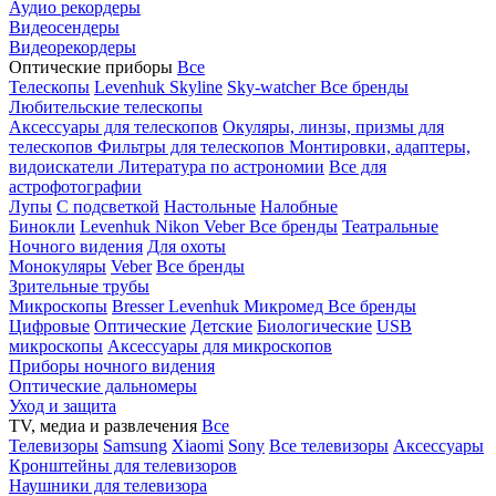
Аудио рекордеры
Видеосендеры
Видеорекордеры
Оптические приборы
Все
Телескопы
Levenhuk Skyline
Sky-watcher
Все бренды
Любительские телескопы
Аксессуары для телескопов
Окуляры, линзы, призмы для
телескопов
Фильтры для телескопов
Монтировки, адаптеры,
видоискатели
Литература по астрономии
Все для
астрофотографии
Лупы
С подсветкой
Настольные
Налобные
Бинокли
Levenhuk
Nikon
Veber
Все бренды
Театральные
Ночного видения
Для охоты
Монокуляры
Veber
Все бренды
Зрительные трубы
Микроскопы
Bresser
Levenhuk
Микромед
Все бренды
Цифровые
Оптические
Детские
Биологические
USB
микроскопы
Аксессуары для микроскопов
Приборы ночного видения
Оптические дальномеры
Уход и защита
TV, медиа и развлечения
Все
Телевизоры
Samsung
Xiaomi
Sony
Все телевизоры
Аксессуары
Кронштейны для телевизоров
Наушники для телевизора