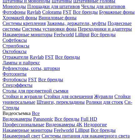
Штативы и моноподы
Штативы
Штативные головы
Моноподы
Площадки для штативов
Чехлы для штативов
Фотофоны
Raylab
Colorama
FST
Все бренды
Бумажные фоны
Хромакей фоны
Виниловые фоны
Системы крепления
Зажимы, держатели, муфты
Подвесные
системы
Системы установки фона
Переходники и адаптеры
Накамерные мониторы
Feelworld
Lilliput
Все бренды
Софтбоксы
Стрипбоксы
Октобоксы
Отражатели
Raylab
FST
Все бренды
Лампы и пайрекс
Рефлекторы, соты, шторки
Фотозонты
Фотобоксы
FST
Все бренды
Спецэффекты
Столы для предметной съемки
Стойки и журавли
Стойки для освещения
Журавли
Стойки
универсальные
Штанги, перекладины
Ролики для стоек
Си-
Стенды
Видеосъемка
Все
Видеокамеры
Panasonic
Все бренды
Full HD
Профессиональные
Видеокамеры 4K
Недорогие
Накамерные мониторы
Feelworld
Lilliput
Все бренды
Накамерный свет
Системы питания для накамерного света