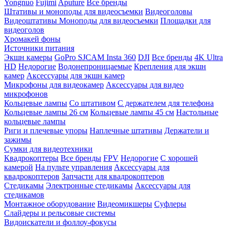
Yongnuo
Fujimi
Aputure
Все бренды
Штативы и моноподы для видеосъемки
Видеоголовы
Видеоштативы
Моноподы для видеосъемки
Площадки для
видеоголов
Хромакей фоны
Источники питания
Экшн камеры
GoPro
SJCAM
Insta 360
DJI
Все бренды
4K Ultra
HD
Недорогие
Водонепроницаемые
Крепления для экшн
камер
Аксессуары для экшн камер
Микрофоны для видеокамер
Аксессуары для видео
микрофонов
Кольцевые лампы
Со штативом
C держателем для телефона
Кольцевые лампы 26 см
Кольцевые лампы 45 см
Настольные
кольцевые лампы
Риги и плечевые упоры
Наплечные штативы
Держатели и
зажимы
Сумки для видеотехники
Квадрокоптеры
Все бренды
FPV
Недорогие
С хорошей
камерой
На пульте управления
Аксессуары для
квадрокоптеров
Запчасти для квадрокоптеров
Стедикамы
Электронные стедикамы
Аксессуары для
стедикамов
Монтажное оборудование
Видеомикшеры
Суфлеры
Слайдеры и рельсовые системы
Видоискатели и фоллоу-фокусы