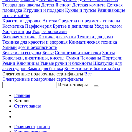
Товары для школы
Детский спорт
Детская комната
Детская
площадка
Игрушки и подарки
Куклы и пупсы
Развивающие
игры и хобби
Красота и здоровье
Аптека
Средства и предметы гигиены
Косметика
Парфюмерия
Бритье и депиляция
Уход за телом
Уход за лицом
Уход за волосами
Бытовая техника
Техника для кухни
Техника для дома
Техника для красоты и здоровья
Климатическая техника
Умный дом и безопасность
Белье и аксессуары
Белье
Солнцезащитные очки
Зонты
Кошельки, визитницы, кисеты
Сумки
Чемоданы
Портфели
Ремни
Ключницы
Умные ручки и блокноты
Шкатулки для
аксессуаров
Замки для багажа
Косметички и бьюти-кейсы
Электронные подарочные сертификаты
Все
Электронные подарочные сертификаты
Искать товары ...
Главная
Каталог
Статус заказа
Главная страница
Каталог товаров