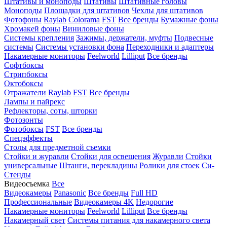
Штативы и моноподы
Штативы
Штативные головы
Моноподы
Площадки для штативов
Чехлы для штативов
Фотофоны
Raylab
Colorama
FST
Все бренды
Бумажные фоны
Хромакей фоны
Виниловые фоны
Системы крепления
Зажимы, держатели, муфты
Подвесные
системы
Системы установки фона
Переходники и адаптеры
Накамерные мониторы
Feelworld
Lilliput
Все бренды
Софтбоксы
Стрипбоксы
Октобоксы
Отражатели
Raylab
FST
Все бренды
Лампы и пайрекс
Рефлекторы, соты, шторки
Фотозонты
Фотобоксы
FST
Все бренды
Спецэффекты
Столы для предметной съемки
Стойки и журавли
Стойки для освещения
Журавли
Стойки
универсальные
Штанги, перекладины
Ролики для стоек
Си-
Стенды
Видеосъемка
Все
Видеокамеры
Panasonic
Все бренды
Full HD
Профессиональные
Видеокамеры 4K
Недорогие
Накамерные мониторы
Feelworld
Lilliput
Все бренды
Накамерный свет
Системы питания для накамерного света