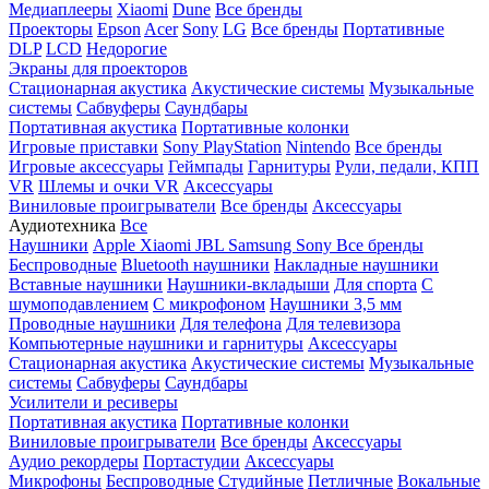
Медиаплееры
Xiaomi
Dune
Все бренды
Проекторы
Epson
Acer
Sony
LG
Все бренды
Портативные
DLP
LCD
Недорогие
Экраны для проекторов
Стационарная акустика
Акустические системы
Музыкальные
системы
Сабвуферы
Саундбары
Портативная акустика
Портативные колонки
Игровые приставки
Sony PlayStation
Nintendo
Все бренды
Игровые аксессуары
Геймпады
Гарнитуры
Рули, педали, КПП
VR
Шлемы и очки VR
Аксессуары
Виниловые проигрыватели
Все бренды
Аксессуары
Аудиотехника
Все
Наушники
Apple
Xiaomi
JBL
Samsung
Sony
Все бренды
Беспроводные
Bluetooth наушники
Накладные наушники
Вставные наушники
Наушники-вкладыши
Для спорта
С
шумоподавлением
С микрофоном
Наушники 3,5 мм
Проводные наушники
Для телефона
Для телевизора
Компьютерные наушники и гарнитуры
Аксессуары
Стационарная акустика
Акустические системы
Музыкальные
системы
Сабвуферы
Саундбары
Усилители и ресиверы
Портативная акустика
Портативные колонки
Виниловые проигрыватели
Все бренды
Аксессуары
Аудио рекордеры
Портастудии
Аксессуары
Микрофоны
Беспроводные
Студийные
Петличные
Вокальные