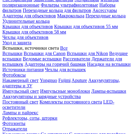
поляризационные
Фильтры ультрафиолетовые
Наборы
фильтров
Переходные кольца для фильтров
Аксессуары
Адаптеры для объективов
Макрокольца
Переходные кольца
Удлинительные кольца
Крышки для объективов
Крышки для объективов 55 мм
Крышки для объективов 58 мм
Чехлы для объективов
Уход и защита
Вспышки, источники света
Все
Вспышки
Вспышки для Canon
Вспышки для Nikon
Ведущие
вспышки
Ведомые вспышки
Рассеиватели
Держатели для
вспышкек
Адаптеры на горячий башмак
Насадки на вспышки
Источники питания
Чехлы для вспышек
Фотобоксы
Накамерный свет
Yongnuo
Fujimi
Aputure
Аккумуляторы,
адаптеры и ЗУ
Импульсный свет
Импульсные моноблоки
Лампы-вспышки
Аккумуляторы и зарядные устройства
Постоянный свет
Комплекты постоянного света
LED-
осветители
Лампы и пайрекс
Рефлекторы, соты, шторки
Фотозонты
Отражатели