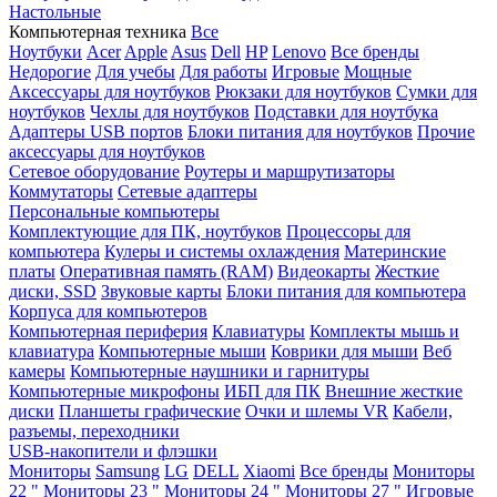
Настольные
Компьютерная техника
Все
Ноутбуки
Acer
Apple
Asus
Dell
HP
Lenovo
Все бренды
Недорогие
Для учебы
Для работы
Игровые
Мощные
Аксессуары для ноутбуков
Рюкзаки для ноутбуков
Сумки для
ноутбуков
Чехлы для ноутбуков
Подставки для ноутбука
Адаптеры USB портов
Блоки питания для ноутбуков
Прочие
аксессуары для ноутбуков
Сетевое оборудование
Роутеры и маршрутизаторы
Коммутаторы
Сетевые адаптеры
Персональные компьютеры
Комплектующие для ПК, ноутбуков
Процессоры для
компьютера
Кулеры и системы охлаждения
Материнские
платы
Оперативная память (RAM)
Видеокарты
Жесткие
диски, SSD
Звуковые карты
Блоки питания для компьютера
Корпуса для компьютеров
Компьютерная периферия
Клавиатуры
Комплекты мышь и
клавиатура
Компьютерные мыши
Коврики для мыши
Веб
камеры
Компьютерные наушники и гарнитуры
Компьютерные микрофоны
ИБП для ПК
Внешние жесткие
диски
Планшеты графические
Очки и шлемы VR
Кабели,
разъемы, переходники
USB-накопители и флэшки
Мониторы
Samsung
LG
DELL
Xiaomi
Все бренды
Мониторы
22 "
Мониторы 23 "
Мониторы 24 "
Мониторы 27 "
Игровые