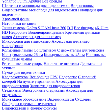
Yongnuo
Fujimi
Aputure
Все бренды
Штативы и моноподы для видеосъемки
Видеоголовы
Видеоштативы
Моноподы для видеосъемки
Площадки для
видеоголов
Хромакей фоны
Источники питания
Экшн камеры
GoPro
SJCAM
Insta 360
DJI
Все бренды
4K Ultra
HD
Недорогие
Водонепроницаемые
Крепления для экшн
камер
Аксессуары для экшн камер
Микрофоны для видеокамер
Аксессуары для видео
микрофонов
Кольцевые лампы
Со штативом
C держателем для телефона
Кольцевые лампы 26 см
Кольцевые лампы 45 см
Настольные
кольцевые лампы
Риги и плечевые упоры
Наплечные штативы
Держатели и
зажимы
Сумки для видеотехники
Квадрокоптеры
Все бренды
FPV
Недорогие
С хорошей
камерой
На пульте управления
Аксессуары для
квадрокоптеров
Запчасти для квадрокоптеров
Стедикамы
Электронные стедикамы
Аксессуары для
стедикамов
Монтажное оборудование
Видеомикшеры
Суфлеры
Слайдеры и рельсовые системы
Видоискатели и фоллоу-фокусы