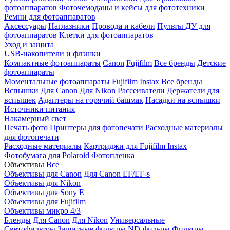
фотоаппаратов
Фоточемоданы и кейсы для фототехники
Ремни для фотоаппаратов
Аксессуары
Наглазники
Провода и кабели
Пульты ДУ для
фотоаппаратов
Клетки для фотоаппаратов
Уход и защита
USB-накопители и флэшки
Компактные фотоаппараты
Canon
Fujifilm
Все бренды
Детские
фотоаппараты
Моментальные фотоаппараты
Fujifilm Instax
Все бренды
Вспышки
Для Canon
Для Nikon
Рассеиватели
Держатели для
вспышек
Адаптеры на горячий башмак
Насадки на вспышки
Источники питания
Накамерный свет
Печать фото
Принтеры для фотопечати
Расходные материалы
для фотопечати
Расходные материалы
Картриджи для Fujifilm Instax
Фотобумага для Polaroid
Фотопленка
Объективы
Все
Объективы для Canon
Для Canon EF/EF-s
Объективы для Nikon
Объективы для Sony E
Объективы для Fujifilm
Объективы микро 4/3
Бленды
Для Canon
Для Nikon
Универсальные
Светофильтры
Защитные фильтры
ND-фильры
Фильтры