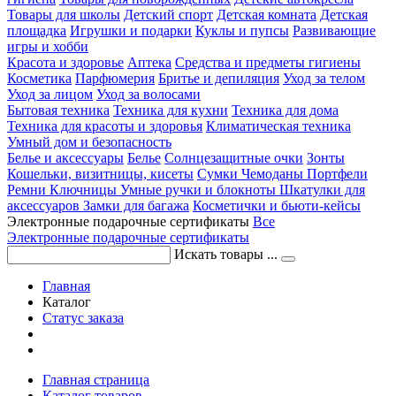
Товары для школы
Детский спорт
Детская комната
Детская
площадка
Игрушки и подарки
Куклы и пупсы
Развивающие
игры и хобби
Красота и здоровье
Аптека
Средства и предметы гигиены
Косметика
Парфюмерия
Бритье и депиляция
Уход за телом
Уход за лицом
Уход за волосами
Бытовая техника
Техника для кухни
Техника для дома
Техника для красоты и здоровья
Климатическая техника
Умный дом и безопасность
Белье и аксессуары
Белье
Солнцезащитные очки
Зонты
Кошельки, визитницы, кисеты
Сумки
Чемоданы
Портфели
Ремни
Ключницы
Умные ручки и блокноты
Шкатулки для
аксессуаров
Замки для багажа
Косметички и бьюти-кейсы
Электронные подарочные сертификаты
Все
Электронные подарочные сертификаты
Искать товары ...
Главная
Каталог
Статус заказа
Главная страница
Каталог товаров