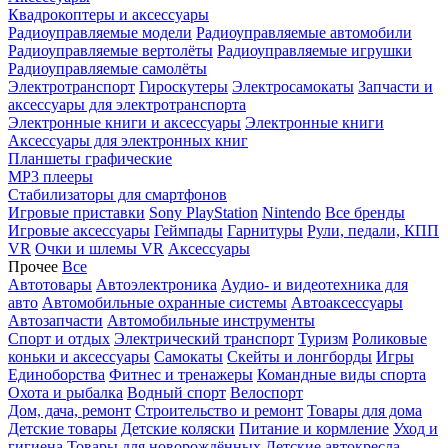
Квадрокоптеры и аксессуары
Радиоуправляемые модели
Радиоуправляемые автомобили
Радиоуправляемые вертолёты
Радиоуправляемые игрушки
Радиоуправляемые самолёты
Электротранспорт
Гироскутеры
Электросамокаты
Запчасти и
аксессуары для электротранспорта
Электронные книги и аксессуары
Электронные книги
Аксессуары для электронных книг
Планшеты графические
MP3 плееры
Стабилизаторы для смартфонов
Игровые приставки
Sony PlayStation
Nintendo
Все бренды
Игровые аксессуары
Геймпады
Гарнитуры
Рули, педали, КПП
VR
Очки и шлемы VR
Аксессуары
Прочее
Все
Автотовары
Автоэлектроника
Аудио- и видеотехника для
авто
Автомобильные охранные системы
Автоаксессуары
Автозапчасти
Автомобильные инструменты
Спорт и отдых
Электрический транспорт
Туризм
Роликовые
коньки и аксессуары
Самокаты
Скейты и лонгборды
Игры
Единоборства
Фитнес и тренажеры
Командные виды спорта
Охота и рыбалка
Водный спорт
Велоспорт
Дом, дача, ремонт
Строительство и ремонт
Товары для дома
Детские товары
Детские коляски
Питание и кормление
Уход и
гигиена
Товары для новорождённых
Детские автокресла