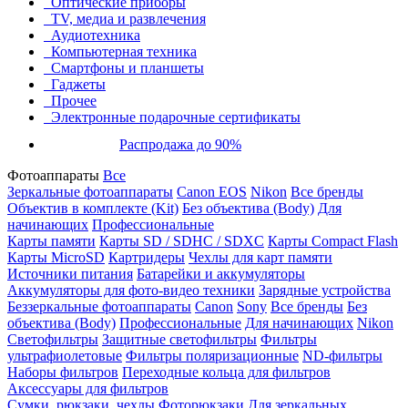
Оптические приборы
TV, медиа и развлечения
Аудиотехника
Компьютерная техника
Смартфоны и планшеты
Гаджеты
Прочее
Электронные подарочные сертификаты
Распродажа до 90%
Фотоаппараты
Все
Зеркальные фотоаппараты
Canon EOS
Nikon
Все бренды
Объектив в комплекте (Kit)
Без объектива (Body)
Для
начинающих
Профессиональные
Карты памяти
Карты SD / SDHC / SDXC
Карты Compact Flash
Карты MicroSD
Картридеры
Чехлы для карт памяти
Источники питания
Батарейки и аккумуляторы
Аккумуляторы для фото-видео техники
Зарядные устройства
Беззеркальные фотоаппараты
Canon
Sony
Все бренды
Без
объектива (Body)
Профессиональные
Для начинающих
Nikon
Светофильтры
Защитные светофильтры
Фильтры
ультрафиолетовые
Фильтры поляризационные
ND-фильтры
Наборы фильтров
Переходные кольца для фильтров
Аксессуары для фильтров
Сумки, рюкзаки, чехлы
Фоторюкзаки
Для зеркальных