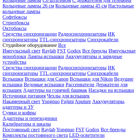
Кольцевые лампы
Со штативом
С держателем для телефона
Кольцевые лампы 26 см
Кольцевые лампы 45 см
Настольные
кольцевые лампы
Софтбоксы
Стрипбоксы
Октобоксы
Средства синхронизации
Радиосинхронизаторы
ИК
синхронизаторы
TTL-синхронизаторы
Синхрокабели
Студийное оборудование
Все
Импульсный свет
Raylab
FST
Godox
Все бренды
Импульсные
моноблоки
Лампы-вспышки
Аккумуляторы и зарядные
устройства
Средства синхронизации
Радиосинхронизаторы
ИК
синхронизаторы
TTL-синхронизаторы
Синхрокабели
Вспышки
Вспышки для Canon
Вспышки для Nikon
Ведущие
вспышки
Ведомые вспышки
Рассеиватели
Держатели для
вспышек
Адаптеры на горячий башмак
Насадки на вспышки
Источники питания
Чехлы для вспышек
Накамерный свет
Yongnuo
Fujimi
Aputure
Аккумуляторы,
адаптеры и ЗУ
Сумки и кофры
Адаптеры и переходники
Калибраторы и шкалы
Постоянный свет
Raylab
Yongnuo
FST
Godox
Все бренды
Комплекты постоянного света
LED-осветители