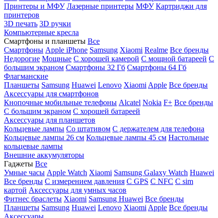
Принтеры и МФУ
Лазерные принтеры
МФУ
Картриджи для
принтеров
3D печать
3D ручки
Компьютерные кресла
Смартфоны и планшеты
Все
Смартфоны
Apple iPhone
Samsung
Xiaomi
Realme
Все бренды
Недорогие
Мощные
С хорошей камерой
С мощной батареей
С
большим экраном
Смартфоны 32 Гб
Смартфоны 64 Гб
Флагманские
Планшеты
Samsung
Huawei
Lenovo
Xiaomi
Apple
Все бренды
Аксессуары для смартфонов
Кнопочные мобильные телефоны
Alcatel
Nokia
F+
Все бренды
С большим экраном
С хорошей батареей
Аксессуары для планшетов
Кольцевые лампы
Со штативом
C держателем для телефона
Кольцевые лампы 26 см
Кольцевые лампы 45 см
Настольные
кольцевые лампы
Внешние аккумуляторы
Гаджеты
Все
Умные часы
Apple Watch
Xiaomi
Samsung Galaxy Watch
Huawei
Все бренды
C измерением давления
C GPS
C NFC
C sim
картой
Аксессуары для умных часов
Фитнес браслеты
Xiaomi
Samsung
Huawei
Все бренды
Планшеты
Samsung
Huawei
Lenovo
Xiaomi
Apple
Все бренды
Аксессуары