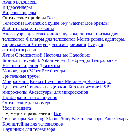
Аудио рекордеры
Видеосендеры
Видеорекордеры
Оптические приборы
Все
Телескопы
Levenhuk Skyline
Sky-watcher
Все бренды
Любительские телескопы
Аксессуары для телескопов
Окуляры, линзы, призмы для
телескопов
Фильтры для телескопов
Монтировки, адаптеры,
видоискатели
Литература по астрономии
Все для
астрофотографии
Лупы
С подсветкой
Настольные
Налобные
Бинокли
Levenhuk
Nikon
Veber
Все бренды
Театральные
Ночного видения
Для охоты
Монокуляры
Veber
Все бренды
Зрительные трубы
Микроскопы
Bresser
Levenhuk
Микромед
Все бренды
Цифровые
Оптические
Детские
Биологические
USB
микроскопы
Аксессуары для микроскопов
Приборы ночного видения
Оптические дальномеры
Уход и защита
TV, медиа и развлечения
Все
Телевизоры
Samsung
Xiaomi
Sony
Все телевизоры
Аксессуары
Кронштейны для телевизоров
Наушники для телевизора