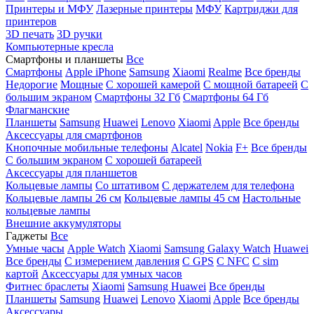
Принтеры и МФУ
Лазерные принтеры
МФУ
Картриджи для
принтеров
3D печать
3D ручки
Компьютерные кресла
Смартфоны и планшеты
Все
Смартфоны
Apple iPhone
Samsung
Xiaomi
Realme
Все бренды
Недорогие
Мощные
С хорошей камерой
С мощной батареей
С
большим экраном
Смартфоны 32 Гб
Смартфоны 64 Гб
Флагманские
Планшеты
Samsung
Huawei
Lenovo
Xiaomi
Apple
Все бренды
Аксессуары для смартфонов
Кнопочные мобильные телефоны
Alcatel
Nokia
F+
Все бренды
С большим экраном
С хорошей батареей
Аксессуары для планшетов
Кольцевые лампы
Со штативом
C держателем для телефона
Кольцевые лампы 26 см
Кольцевые лампы 45 см
Настольные
кольцевые лампы
Внешние аккумуляторы
Гаджеты
Все
Умные часы
Apple Watch
Xiaomi
Samsung Galaxy Watch
Huawei
Все бренды
C измерением давления
C GPS
C NFC
C sim
картой
Аксессуары для умных часов
Фитнес браслеты
Xiaomi
Samsung
Huawei
Все бренды
Планшеты
Samsung
Huawei
Lenovo
Xiaomi
Apple
Все бренды
Аксессуары