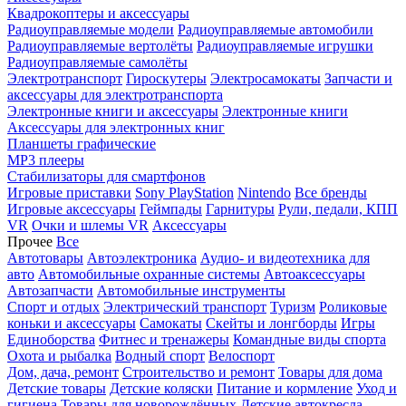
Квадрокоптеры и аксессуары
Радиоуправляемые модели
Радиоуправляемые автомобили
Радиоуправляемые вертолёты
Радиоуправляемые игрушки
Радиоуправляемые самолёты
Электротранспорт
Гироскутеры
Электросамокаты
Запчасти и
аксессуары для электротранспорта
Электронные книги и аксессуары
Электронные книги
Аксессуары для электронных книг
Планшеты графические
MP3 плееры
Стабилизаторы для смартфонов
Игровые приставки
Sony PlayStation
Nintendo
Все бренды
Игровые аксессуары
Геймпады
Гарнитуры
Рули, педали, КПП
VR
Очки и шлемы VR
Аксессуары
Прочее
Все
Автотовары
Автоэлектроника
Аудио- и видеотехника для
авто
Автомобильные охранные системы
Автоаксессуары
Автозапчасти
Автомобильные инструменты
Спорт и отдых
Электрический транспорт
Туризм
Роликовые
коньки и аксессуары
Самокаты
Скейты и лонгборды
Игры
Единоборства
Фитнес и тренажеры
Командные виды спорта
Охота и рыбалка
Водный спорт
Велоспорт
Дом, дача, ремонт
Строительство и ремонт
Товары для дома
Детские товары
Детские коляски
Питание и кормление
Уход и
гигиена
Товары для новорождённых
Детские автокресла