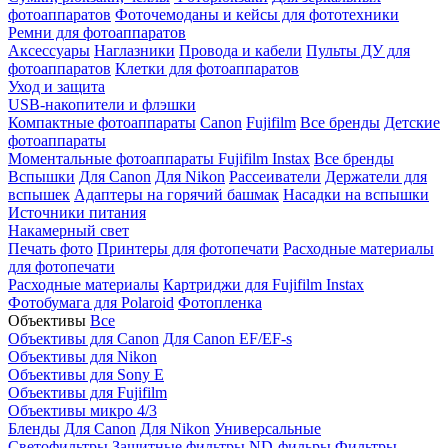
фотоаппаратов
Фоточемоданы и кейсы для фототехники
Ремни для фотоаппаратов
Аксессуары
Наглазники
Провода и кабели
Пульты ДУ для
фотоаппаратов
Клетки для фотоаппаратов
Уход и защита
USB-накопители и флэшки
Компактные фотоаппараты
Canon
Fujifilm
Все бренды
Детские
фотоаппараты
Моментальные фотоаппараты
Fujifilm Instax
Все бренды
Вспышки
Для Canon
Для Nikon
Рассеиватели
Держатели для
вспышек
Адаптеры на горячий башмак
Насадки на вспышки
Источники питания
Накамерный свет
Печать фото
Принтеры для фотопечати
Расходные материалы
для фотопечати
Расходные материалы
Картриджи для Fujifilm Instax
Фотобумага для Polaroid
Фотопленка
Объективы
Все
Объективы для Canon
Для Canon EF/EF-s
Объективы для Nikon
Объективы для Sony E
Объективы для Fujifilm
Объективы микро 4/3
Бленды
Для Canon
Для Nikon
Универсальные
Светофильтры
Защитные фильтры
ND-фильры
Фильтры