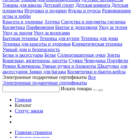
Товары для школы
Детский спорт
Детская комната
Детская
площадка
Игрушки и подарки
Куклы и пупсы
Развивающие
игры и хобби
Красота и здоровье
Аптека
Средства и предметы гигиены
Косметика
Парфюмерия
Бритье и депиляция
Уход за телом
Уход за лицом
Уход за волосами
Бытовая техника
Техника для кухни
Техника для дома
Техника для красоты и здоровья
Климатическая техника
Умный дом и безопасность
Белье и аксессуары
Белье
Солнцезащитные очки
Зонты
Кошельки, визитницы, кисеты
Сумки
Чемоданы
Портфели
Ремни
Ключницы
Умные ручки и блокноты
Шкатулки для
аксессуаров
Замки для багажа
Косметички и бьюти-кейсы
Электронные подарочные сертификаты
Все
Электронные подарочные сертификаты
Искать товары ...
Главная
Каталог
Статус заказа
Главная страница
Каталог товаров