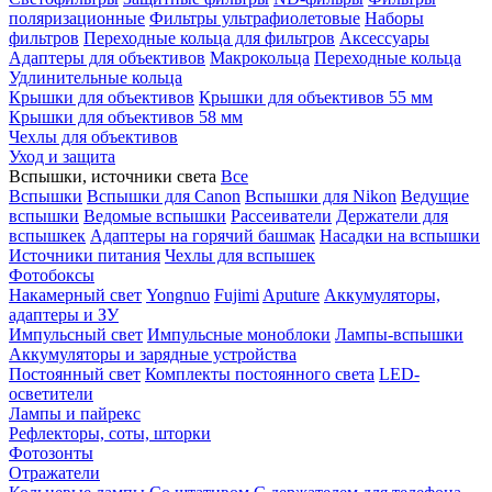
поляризационные
Фильтры ультрафиолетовые
Наборы
фильтров
Переходные кольца для фильтров
Аксессуары
Адаптеры для объективов
Макрокольца
Переходные кольца
Удлинительные кольца
Крышки для объективов
Крышки для объективов 55 мм
Крышки для объективов 58 мм
Чехлы для объективов
Уход и защита
Вспышки, источники света
Все
Вспышки
Вспышки для Canon
Вспышки для Nikon
Ведущие
вспышки
Ведомые вспышки
Рассеиватели
Держатели для
вспышкек
Адаптеры на горячий башмак
Насадки на вспышки
Источники питания
Чехлы для вспышек
Фотобоксы
Накамерный свет
Yongnuo
Fujimi
Aputure
Аккумуляторы,
адаптеры и ЗУ
Импульсный свет
Импульсные моноблоки
Лампы-вспышки
Аккумуляторы и зарядные устройства
Постоянный свет
Комплекты постоянного света
LED-
осветители
Лампы и пайрекс
Рефлекторы, соты, шторки
Фотозонты
Отражатели