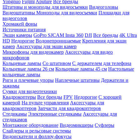
Yongnuo
Fujimi
Aputure
Все бренды
Штативы и моноподы для видеосъемки
Видеоголовы
Видеоштативы
Моноподы для видеосъемки
Площадки для
видеоголов
Хромакей фоны
Источники питания
Экшн камеры
GoPro
SJCAM
Insta 360
DJI
Все бренды
4K Ultra
HD
Недорогие
Водонепроницаемые
Крепления для экшн
камер
Аксессуары для экшн камер
Микрофоны для видеокамер
Аксессуары для видео
микрофонов
Кольцевые лампы
Со штативом
C держателем для телефона
Кольцевые лампы 26 см
Кольцевые лампы 45 см
Настольные
кольцевые лампы
Риги и плечевые упоры
Наплечные штативы
Держатели и
зажимы
Сумки для видеотехники
Квадрокоптеры
Все бренды
FPV
Недорогие
С хорошей
камерой
На пульте управления
Аксессуары для
квадрокоптеров
Запчасти для квадрокоптеров
Стедикамы
Электронные стедикамы
Аксессуары для
стедикамов
Монтажное оборудование
Видеомикшеры
Суфлеры
Слайдеры и рельсовые системы
Видоискатели и фоллоу-фокусы