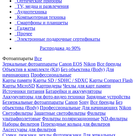
Оптические приборы
TV, медиа и развлечения
Аудиотехника
Компьютерная техника
Смартфоны и планшеты
Гаджеты
Прочее
Электронные подарочные сертификаты
Распродажа до 90%
Фотоаппараты
Все
Зеркальные фотоаппараты
Canon EOS
Nikon
Все бренды
Объектив в комплекте (Kit)
Без объектива (Body)
Для
начинающих
Профессиональные
Карты памяти
Карты SD / SDHC / SDXC
Карты Compact Flash
Карты MicroSD
Картридеры
Чехлы для карт памяти
Источники питания
Батарейки и аккумуляторы
Аккумуляторы для фото-видео техники
Зарядные устройства
Беззеркальные фотоаппараты
Canon
Sony
Все бренды
Без
объектива (Body)
Профессиональные
Для начинающих
Nikon
Светофильтры
Защитные светофильтры
Фильтры
ультрафиолетовые
Фильтры поляризационные
ND-фильтры
Наборы фильтров
Переходные кольца для фильтров
Аксессуары для фильтров
Сумки, рюкзаки, чехлы
Фоторюкзаки
Для зеркальных