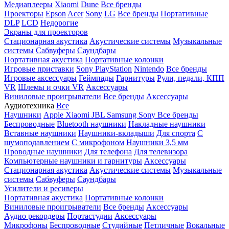
Медиаплееры
Xiaomi
Dune
Все бренды
Проекторы
Epson
Acer
Sony
LG
Все бренды
Портативные
DLP
LCD
Недорогие
Экраны для проекторов
Стационарная акустика
Акустические системы
Музыкальные
системы
Сабвуферы
Саундбары
Портативная акустика
Портативные колонки
Игровые приставки
Sony PlayStation
Nintendo
Все бренды
Игровые аксессуары
Геймпады
Гарнитуры
Рули, педали, КПП
VR
Шлемы и очки VR
Аксессуары
Виниловые проигрыватели
Все бренды
Аксессуары
Аудиотехника
Все
Наушники
Apple
Xiaomi
JBL
Samsung
Sony
Все бренды
Беспроводные
Bluetooth наушники
Накладные наушники
Вставные наушники
Наушники-вкладыши
Для спорта
С
шумоподавлением
С микрофоном
Наушники 3,5 мм
Проводные наушники
Для телефона
Для телевизора
Компьютерные наушники и гарнитуры
Аксессуары
Стационарная акустика
Акустические системы
Музыкальные
системы
Сабвуферы
Саундбары
Усилители и ресиверы
Портативная акустика
Портативные колонки
Виниловые проигрыватели
Все бренды
Аксессуары
Аудио рекордеры
Портастудии
Аксессуары
Микрофоны
Беспроводные
Студийные
Петличные
Вокальные