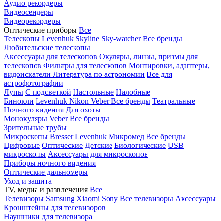
Аудио рекордеры
Видеосендеры
Видеорекордеры
Оптические приборы
Все
Телескопы
Levenhuk Skyline
Sky-watcher
Все бренды
Любительские телескопы
Аксессуары для телескопов
Окуляры, линзы, призмы для
телескопов
Фильтры для телескопов
Монтировки, адаптеры,
видоискатели
Литература по астрономии
Все для
астрофотографии
Лупы
С подсветкой
Настольные
Налобные
Бинокли
Levenhuk
Nikon
Veber
Все бренды
Театральные
Ночного видения
Для охоты
Монокуляры
Veber
Все бренды
Зрительные трубы
Микроскопы
Bresser
Levenhuk
Микромед
Все бренды
Цифровые
Оптические
Детские
Биологические
USB
микроскопы
Аксессуары для микроскопов
Приборы ночного видения
Оптические дальномеры
Уход и защита
TV, медиа и развлечения
Все
Телевизоры
Samsung
Xiaomi
Sony
Все телевизоры
Аксессуары
Кронштейны для телевизоров
Наушники для телевизора