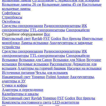
Кольцевые лампы
Со штативом
С держателем для телефона
Кольцевые лампы 26 см
Кольцевые лампы 45 см
Настольные
кольцевые лампы
Софтбоксы
Стрипбоксы
Октобоксы
Средства синхронизации
Радиосинхронизаторы
ИК
синхронизаторы
TTL-синхронизаторы
Синхрокабели
Студийное оборудование
Все
Импульсный свет
Raylab
FST
Godox
Все бренды
Импульсные
моноблоки
Лампы-вспышки
Аккумуляторы и зарядные
устройства
Средства синхронизации
Радиосинхронизаторы
ИК
синхронизаторы
TTL-синхронизаторы
Синхрокабели
Вспышки
Вспышки для Canon
Вспышки для Nikon
Ведущие
вспышки
Ведомые вспышки
Рассеиватели
Держатели для
вспышек
Адаптеры на горячий башмак
Насадки на вспышки
Источники питания
Чехлы для вспышек
Накамерный свет
Yongnuo
Fujimi
Aputure
Аккумуляторы,
адаптеры и ЗУ
Сумки и кофры
Адаптеры и переходники
Калибраторы и шкалы
Постоянный свет
Raylab
Yongnuo
FST
Godox
Все бренды
Комплекты постоянного света
LED-осветители