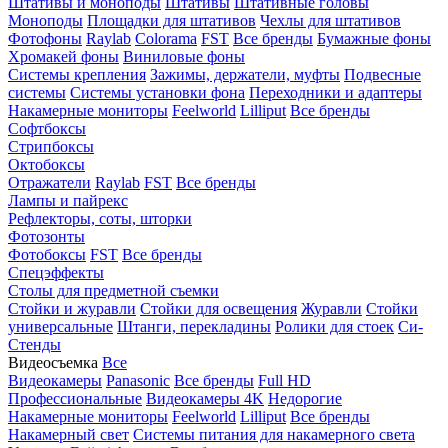
Штативы и моноподы
Штативы
Штативные головы
Моноподы
Площадки для штативов
Чехлы для штативов
Фотофоны
Raylab
Colorama
FST
Все бренды
Бумажные фоны
Хромакей фоны
Виниловые фоны
Системы крепления
Зажимы, держатели, муфты
Подвесные
системы
Системы установки фона
Переходники и адаптеры
Накамерные мониторы
Feelworld
Lilliput
Все бренды
Софтбоксы
Стрипбоксы
Октобоксы
Отражатели
Raylab
FST
Все бренды
Лампы и пайрекс
Рефлекторы, соты, шторки
Фотозонты
Фотобоксы
FST
Все бренды
Спецэффекты
Столы для предметной съемки
Стойки и журавли
Стойки для освещения
Журавли
Стойки
универсальные
Штанги, перекладины
Ролики для стоек
Си-
Стенды
Видеосъемка
Все
Видеокамеры
Panasonic
Все бренды
Full HD
Профессиональные
Видеокамеры 4K
Недорогие
Накамерные мониторы
Feelworld
Lilliput
Все бренды
Накамерный свет
Системы питания для накамерного света