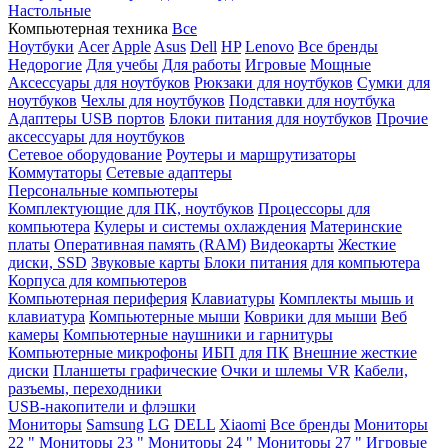
Настольные
Компьютерная техника
Все
Ноутбуки
Acer
Apple
Asus
Dell
HP
Lenovo
Все бренды
Недорогие
Для учебы
Для работы
Игровые
Мощные
Аксессуары для ноутбуков
Рюкзаки для ноутбуков
Сумки для
ноутбуков
Чехлы для ноутбуков
Подставки для ноутбука
Адаптеры USB портов
Блоки питания для ноутбуков
Прочие
аксессуары для ноутбуков
Сетевое оборудование
Роутеры и маршрутизаторы
Коммутаторы
Сетевые адаптеры
Персональные компьютеры
Комплектующие для ПК, ноутбуков
Процессоры для
компьютера
Кулеры и системы охлаждения
Материнские
платы
Оперативная память (RAM)
Видеокарты
Жесткие
диски, SSD
Звуковые карты
Блоки питания для компьютера
Корпуса для компьютеров
Компьютерная периферия
Клавиатуры
Комплекты мышь и
клавиатура
Компьютерные мыши
Коврики для мыши
Веб
камеры
Компьютерные наушники и гарнитуры
Компьютерные микрофоны
ИБП для ПК
Внешние жесткие
диски
Планшеты графические
Очки и шлемы VR
Кабели,
разъемы, переходники
USB-накопители и флэшки
Мониторы
Samsung
LG
DELL
Xiaomi
Все бренды
Мониторы
22 "
Мониторы 23 "
Мониторы 24 "
Мониторы 27 "
Игровые