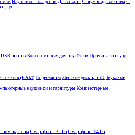
шники
Наушники-вкладыши
Для спорта
С шумоподавлением
С
ссуары
 USB портов
Блоки питания для ноутбуков
Прочие аксессуары
ая память (RAM)
Видеокарты
Жесткие диски, SSD
Звуковые
мпьютерные наушники и гарнитуры
Компьютерные
ьшим экраном
Смартфоны 32 Гб
Смартфоны 64 Гб