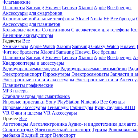
Флагманские
Планшеты
Samsung
Huawei
Lenovo
Xiaomi
Apple
Все бренды
Аксессуары для смартфонов
Кнопочные мобильные телефоны
Alcatel
Nokia
F+
Все бренды
Аксессуары для планшетов
Кольцевые лампы
Со штативом
C держателем для телефона
Кол
Внешние аккумуляторы
Гаджеты
Все
Умные часы
Apple Watch
Xiaomi
Samsung Galaxy Watch
Huawei
Фитнес браслеты
Xiaomi
Samsung
Huawei
Все бренды
Планшеты
Samsung
Huawei
Lenovo
Xiaomi
Apple
Все бренды
Ак
Квадрокоптеры и аксессуары
Радиоуправляемые модели
Радиоуправляемые автомобили
Ради
Электротранспорт
Гироскутеры
Электросамокаты
Запчасти и а
Электронные книги и аксессуары
Электронные книги
Аксессу
Планшеты графические
MP3 плееры
Стабилизаторы для смартфонов
Игровые приставки
Sony PlayStation
Nintendo
Все бренды
Игровые аксессуары
Геймпады
Гарнитуры
Рули, педали, КПП
VR
Очки и шлемы VR
Аксессуары
Прочее
Все
Автотовары
Автоэлектроника
Аудио- и видеотехника для авто
Спорт и отдых
Электрический транспорт
Туризм
Роликовые ко
рыбалка
Водный спорт
Велоспорт