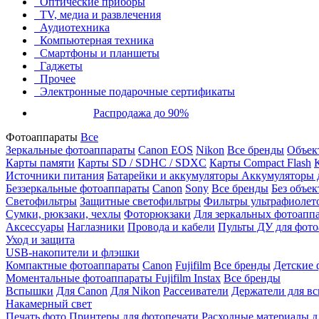
Оптические приборы
TV, медиа и развлечения
Аудиотехника
Компьютерная техника
Смартфоны и планшеты
Гаджеты
Прочее
Электронные подарочные сертификаты
Распродажа до 90%
Фотоаппараты
Все
Зеркальные фотоаппараты
Canon EOS
Nikon
Все бренды
Объект
Карты памяти
Карты SD / SDHC / SDXC
Карты Compact Flash
Источники питания
Батарейки и аккумуляторы
Аккумуляторы д
Беззеркальные фотоаппараты
Canon
Sony
Все бренды
Без объек
Светофильтры
Защитные светофильтры
Фильтры ультрафиолет
Сумки, рюкзаки, чехлы
Фоторюкзаки
Для зеркальных фотоапп
Аксессуары
Наглазники
Провода и кабели
Пульты ДУ для фото
Уход и защита
USB-накопители и флэшки
Компактные фотоаппараты
Canon
Fujifilm
Все бренды
Детские 
Моментальные фотоаппараты
Fujifilm Instax
Все бренды
Вспышки
Для Canon
Для Nikon
Рассеиватели
Держатели для в
Накамерный свет
Печать фото
Принтеры для фотопечати
Расходные материалы д