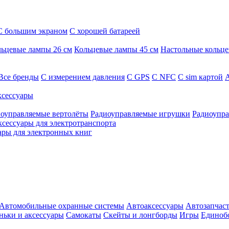
С большим экраном
С хорошей батареей
ьцевые лампы 26 см
Кольцевые лампы 45 см
Настольные кольц
Все бренды
C измерением давления
C GPS
C NFC
C sim картой
А
сессуары
оуправляемые вертолёты
Радиоуправляемые игрушки
Радиоупра
ксессуары для электротранспорта
ары для электронных книг
Автомобильные охранные системы
Автоаксессуары
Автозапчас
ньки и аксессуары
Самокаты
Скейты и лонгборды
Игры
Единоб