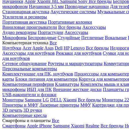
Наушники
Apple
Xiaomi
JBL
Samsung
Sony
Все бренды
Беспро
микрофоном
Наушники 3,5 мм
Проводные наушники
Для теле
Стационарная акустика
Акустические системы
Музыкальные с
Усилители и ресиверы
Портативная акустика
Портативные колонки
Виниловые проигрыватели
Все бренды
Аксессуары
Аудио рекордеры
Портастудии
Аксессуары
Микрофоны
Беспроводные
Студийные
Петличные
Вокальные
Компьютерная техника
Все
Ноутбуки
Acer
Apple
Asus
Dell
HP
Lenovo
Все бренды
Недороги
Аксессуары для ноутбуков
Рюкзаки для ноутбуков
Сумки для н
для ноутбуков
Сетевое оборудование
Роутеры и маршрутизаторы
Коммутатор
Персональные компьютеры
Комплектующие для ПК, ноутбуков
Процессоры для компьюте
карты
Блоки питания для компьютера
Корпуса для компьютеро
Компьютерная периферия
Клавиатуры
Комплекты мышь и клав
микрофоны
ИБП для ПК
Внешние жесткие диски
Планшеты гр
USB-накопители и флэшки
Мониторы
Samsung
LG
DELL
Xiaomi
Все бренды
Мониторы 22
Принтеры и МФУ
Лазерные принтеры
МФУ
Картриджи для пр
3D печать
3D ручки
Компьютерные кресла
Смартфоны и планшеты
Все
Смартфоны
Apple iPhone
Samsung
Xiaomi
Realme
Все бренды
Н