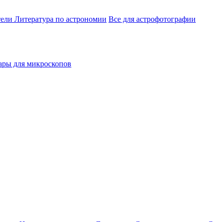
тели
Литература по астрономии
Все для астрофотографии
ары для микроскопов