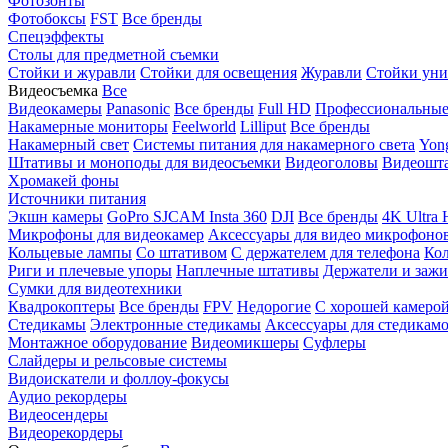
Фотозонты
Фотобоксы
FST
Все бренды
Спецэффекты
Столы для предметной съемки
Стойки и журавли
Стойки для освещения
Журавли
Стойки уни
Видеосъемка
Все
Видеокамеры
Panasonic
Все бренды
Full HD
Профессиональны
Накамерные мониторы
Feelworld
Lilliput
Все бренды
Накамерный свет
Системы питания для накамерного света
Yon
Штативы и моноподы для видеосъемки
Видеоголовы
Видеошт
Хромакей фоны
Источники питания
Экшн камеры
GoPro
SJCAM
Insta 360
DJI
Все бренды
4K Ultra
Микрофоны для видеокамер
Аксессуары для видео микрофоно
Кольцевые лампы
Со штативом
C держателем для телефона
Кол
Риги и плечевые упоры
Наплечные штативы
Держатели и заж
Сумки для видеотехники
Квадрокоптеры
Все бренды
FPV
Недорогие
С хорошей камеро
Стедикамы
Электронные стедикамы
Аксессуары для стедикам
Монтажное оборудование
Видеомикшеры
Суфлеры
Слайдеры и рельсовые системы
Видоискатели и фоллоу-фокусы
Аудио рекордеры
Видеосендеры
Видеорекордеры