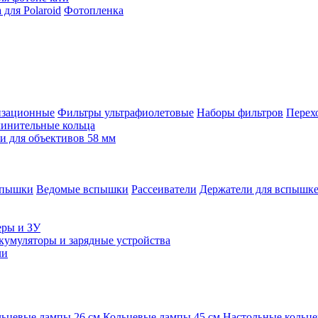
для Polaroid
Фотопленка
изационные
Фильтры ультрафиолетовые
Наборы фильтров
Перех
инительные кольца
 для объективов 58 мм
спышки
Ведомые вспышки
Рассеиватели
Держатели для вспышк
еры и ЗУ
кумуляторы и зарядные устройства
ли
ьцевые лампы 26 см
Кольцевые лампы 45 см
Настольные кольц