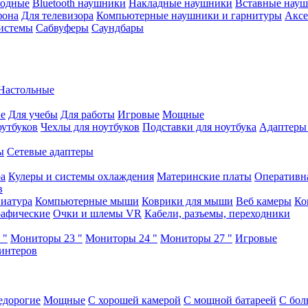
водные
Bluetooth наушники
Накладные наушники
Вставные нау
фона
Для телевизора
Компьютерные наушники и гарнитуры
Аксе
истемы
Сабвуферы
Саундбары
Настольные
е
Для учебы
Для работы
Игровые
Мощные
оутбуков
Чехлы для ноутбуков
Подставки для ноутбука
Адаптеры
ы
Сетевые адаптеры
ра
Кулеры и системы охлаждения
Материнские платы
Оперативн
в
иатура
Компьютерные мыши
Коврики для мыши
Веб камеры
Ко
афические
Очки и шлемы VR
Кабели, разъемы, переходники
 "
Мониторы 23 "
Мониторы 24 "
Мониторы 27 "
Игровые
интеров
едорогие
Мощные
С хорошей камерой
С мощной батареей
С бол