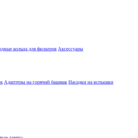
одные кольца для фильтров
Аксессуары
ек
Адаптеры на горячий башмак
Насадки на вспышки
евые лампы