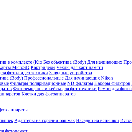
ив в комплекте (Kit)
Без объектива (Body)
Для начинающих
Про
Карты MicroSD
Картридеры
Чехлы для карт памяти
ля фото-видео техники
Зарядные устройства
тива (Body)
Профессиональные
Для начинающих
Nikon
овые
Фильтры поляризационные
ND-фильтры
Наборы фильтров
аратов
Фоточемоданы и кейсы для фототехники
Ремни для фото
аппаратов
Клетки для фотоаппаратов
фотоаппараты
спышек
Адаптеры на горячий башмак
Насадки на вспышки
Исто
ля фотопечати