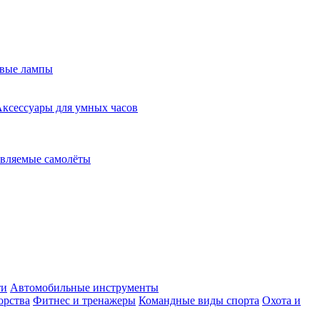
евые лампы
ксессуары для умных часов
вляемые самолёты
ти
Автомобильные инструменты
орства
Фитнес и тренажеры
Командные виды спорта
Охота и