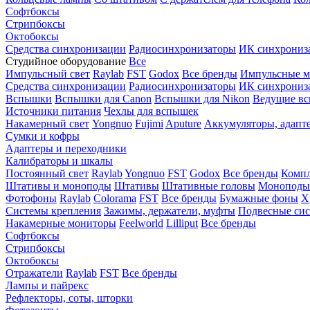
Софтбоксы
Стрипбоксы
Октобоксы
Средства синхронизации
Радиосинхронизаторы
ИК синхрониз
Студийное оборудование
Все
Импульсный свет
Raylab
FST
Godox
Все бренды
Импульсные м
Средства синхронизации
Радиосинхронизаторы
ИК синхрониз
Вспышки
Вспышки для Canon
Вспышки для Nikon
Ведущие в
Источники питания
Чехлы для вспышек
Накамерный свет
Yongnuo
Fujimi
Aputure
Аккумуляторы, адапт
Сумки и кофры
Адаптеры и переходники
Калибраторы и шкалы
Постоянный свет
Raylab
Yongnuo
FST
Godox
Все бренды
Компл
Штативы и моноподы
Штативы
Штативные головы
Моноподы
Фотофоны
Raylab
Colorama
FST
Все бренды
Бумажные фоны
Х
Системы крепления
Зажимы, держатели, муфты
Подвесные си
Накамерные мониторы
Feelworld
Lilliput
Все бренды
Софтбоксы
Стрипбоксы
Октобоксы
Отражатели
Raylab
FST
Все бренды
Лампы и пайрекс
Рефлекторы, соты, шторки