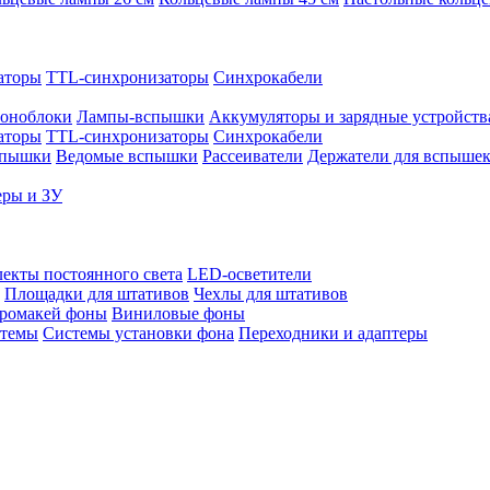
аторы
TTL-синхронизаторы
Синхрокабели
оноблоки
Лампы-вспышки
Аккумуляторы и зарядные устройств
аторы
TTL-синхронизаторы
Синхрокабели
спышки
Ведомые вспышки
Рассеиватели
Держатели для вспыше
еры и ЗУ
екты постоянного света
LED-осветители
Площадки для штативов
Чехлы для штативов
ромакей фоны
Виниловые фоны
стемы
Системы установки фона
Переходники и адаптеры