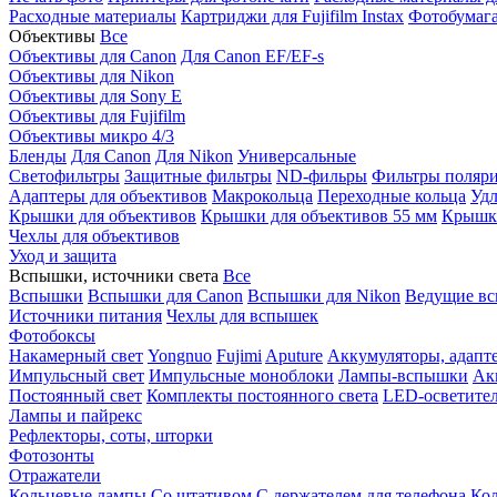
Расходные материалы
Картриджи для Fujifilm Instax
Фотобумага 
Объективы
Все
Объективы для Canon
Для Canon EF/EF-s
Объективы для Nikon
Объективы для Sony E
Объективы для Fujifilm
Объективы микро 4/3
Бленды
Для Canon
Для Nikon
Универсальные
Светофильтры
Защитные фильтры
ND-фильры
Фильтры поляр
Адаптеры для объективов
Макрокольца
Переходные кольца
Удл
Крышки для объективов
Крышки для объективов 55 мм
Крышки
Чехлы для объективов
Уход и защита
Вспышки, источники света
Все
Вспышки
Вспышки для Canon
Вспышки для Nikon
Ведущие в
Источники питания
Чехлы для вспышек
Фотобоксы
Накамерный свет
Yongnuo
Fujimi
Aputure
Аккумуляторы, адапт
Импульсный свет
Импульсные моноблоки
Лампы-вспышки
Ак
Постоянный свет
Комплекты постоянного света
LED-осветите
Лампы и пайрекс
Рефлекторы, соты, шторки
Фотозонты
Отражатели
Кольцевые лампы
Со штативом
С держателем для телефона
Кол