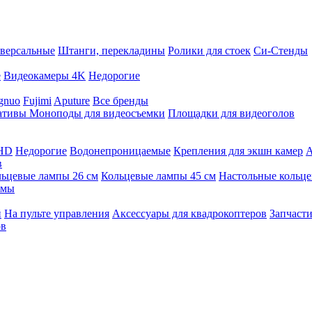
версальные
Штанги, перекладины
Ролики для стоек
Си-Стенды
е
Видеокамеры 4K
Недорогие
gnuo
Fujimi
Aputure
Все бренды
ативы
Моноподы для видеосъемки
Площадки для видеоголов
 HD
Недорогие
Водонепроницаемые
Крепления для экшн камер
А
в
ьцевые лампы 26 см
Кольцевые лампы 45 см
Настольные кольц
имы
й
На пульте управления
Аксессуары для квадрокоптеров
Запчасти
ов