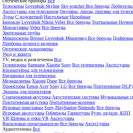
Оптические приборы
Все
Телескопы
Levenhuk Skyline
Sky-watcher
Все бренды
Любительс
Аксессуары для телескопов
Окуляры, линзы, призмы для телес
Лупы
С подсветкой
Настольные
Налобные
Бинокли
Levenhuk
Nikon
Veber
Все бренды
Театральные
Ночно
Монокуляры
Veber
Все бренды
Зрительные трубы
Микроскопы
Bresser
Levenhuk
Микромед
Все бренды
Цифровы
Приборы ночного видения
Оптические дальномеры
Уход и защита
TV, медиа и развлечения
Все
Телевизоры
Samsung
Xiaomi
Sony
Все телевизоры
Аксессуары
Кронштейны для телевизоров
Наушники для телевизора
Медиаплееры
Xiaomi
Dune
Все бренды
Проекторы
Epson
Acer
Sony
LG
Все бренды
Портативные
DLP
Экраны для проекторов
Стационарная акустика
Акустические системы
Музыкальные с
Портативная акустика
Портативные колонки
Игровые приставки
Sony PlayStation
Nintendo
Все бренды
Игровые аксессуары
Геймпады
Гарнитуры
Рули, педали, КПП
VR
Шлемы и очки VR
Аксессуары
Виниловые проигрыватели
Все бренды
Аксессуары
Аудиотехника
Все