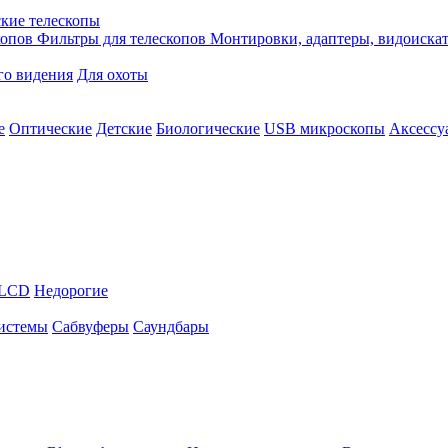
кие телескопы
копов
Фильтры для телескопов
Монтировки, адаптеры, видоиска
го видения
Для охоты
е
Оптические
Детские
Биологические
USB микроскопы
Аксессу
LCD
Недорогие
истемы
Сабвуферы
Саундбары