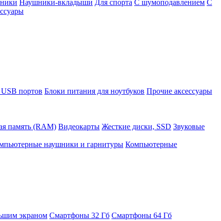
шники
Наушники-вкладыши
Для спорта
С шумоподавлением
С
ссуары
 USB портов
Блоки питания для ноутбуков
Прочие аксессуары
ая память (RAM)
Видеокарты
Жесткие диски, SSD
Звуковые
мпьютерные наушники и гарнитуры
Компьютерные
ьшим экраном
Смартфоны 32 Гб
Смартфоны 64 Гб