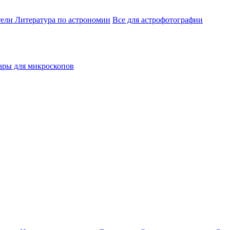
тели
Литература по астрономии
Все для астрофотографии
ары для микроскопов