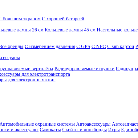
С большим экраном
С хорошей батареей
ьцевые лампы 26 см
Кольцевые лампы 45 см
Настольные кольц
Все бренды
C измерением давления
C GPS
C NFC
C sim картой
А
сессуары
оуправляемые вертолёты
Радиоуправляемые игрушки
Радиоупра
ксессуары для электротранспорта
ары для электронных книг
Автомобильные охранные системы
Автоаксессуары
Автозапчас
ньки и аксессуары
Самокаты
Скейты и лонгборды
Игры
Единоб