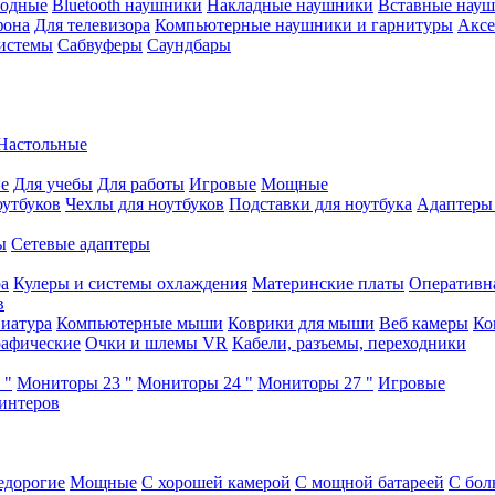
водные
Bluetooth наушники
Накладные наушники
Вставные нау
фона
Для телевизора
Компьютерные наушники и гарнитуры
Аксе
истемы
Сабвуферы
Саундбары
Настольные
е
Для учебы
Для работы
Игровые
Мощные
оутбуков
Чехлы для ноутбуков
Подставки для ноутбука
Адаптеры
ы
Сетевые адаптеры
ра
Кулеры и системы охлаждения
Материнские платы
Оперативн
в
иатура
Компьютерные мыши
Коврики для мыши
Веб камеры
Ко
афические
Очки и шлемы VR
Кабели, разъемы, переходники
 "
Мониторы 23 "
Мониторы 24 "
Мониторы 27 "
Игровые
интеров
едорогие
Мощные
С хорошей камерой
С мощной батареей
С бол