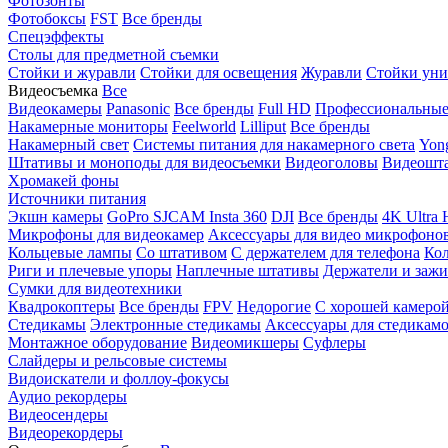
Фотозонты
Фотобоксы
FST
Все бренды
Спецэффекты
Столы для предметной съемки
Стойки и журавли
Стойки для освещения
Журавли
Стойки уни
Видеосъемка
Все
Видеокамеры
Panasonic
Все бренды
Full HD
Профессиональны
Накамерные мониторы
Feelworld
Lilliput
Все бренды
Накамерный свет
Системы питания для накамерного света
Yon
Штативы и моноподы для видеосъемки
Видеоголовы
Видеошт
Хромакей фоны
Источники питания
Экшн камеры
GoPro
SJCAM
Insta 360
DJI
Все бренды
4K Ultra
Микрофоны для видеокамер
Аксессуары для видео микрофоно
Кольцевые лампы
Со штативом
C держателем для телефона
Кол
Риги и плечевые упоры
Наплечные штативы
Держатели и заж
Сумки для видеотехники
Квадрокоптеры
Все бренды
FPV
Недорогие
С хорошей камеро
Стедикамы
Электронные стедикамы
Аксессуары для стедикам
Монтажное оборудование
Видеомикшеры
Суфлеры
Слайдеры и рельсовые системы
Видоискатели и фоллоу-фокусы
Аудио рекордеры
Видеосендеры
Видеорекордеры