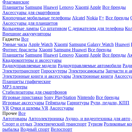
Флагманские
Планшеты
Samsung
Huawei
Lenovo
Xiaomi
Apple
Все бренды
Аксессуары для смартфонов
Кнопочные мобильные телефоны
Alcatel
Nokia
F+
Все бренды
Аксессуары для планшетов
Кольцевые лампы
Со штативом
C держателем для телефона
Кол
Внешние аккумуляторы
Гаджеты
Все
Умные часы
Apple Watch
Xiaomi
Samsung Galaxy Watch
Huawei
Фитнес браслеты
Xiaomi
Samsung
Huawei
Все бренды
Планшеты
Samsung
Huawei
Lenovo
Xiaomi
Apple
Все бренды
Ак
Квадрокоптеры и аксессуары
Радиоуправляемые модели
Радиоуправляемые автомобили
Ради
Электротранспорт
Гироскутеры
Электросамокаты
Запчасти и а
Электронные книги и аксессуары
Электронные книги
Аксессу
Планшеты графические
MP3 плееры
Стабилизаторы для смартфонов
Игровые приставки
Sony PlayStation
Nintendo
Все бренды
Игровые аксессуары
Геймпады
Гарнитуры
Рули, педали, КПП
VR
Очки и шлемы VR
Аксессуары
Прочее
Все
Автотовары
Автоэлектроника
Аудио- и видеотехника для авто
Спорт и отдых
Электрический транспорт
Туризм
Роликовые ко
рыбалка
Водный спорт
Велоспорт