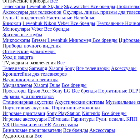
Оптические приборы
Все
Телескопы
Levenhuk Skyline
Sky-watcher
Все бренды
Любительс
Аксессуары для телескопов
Окуляры, линзы, призмы для телес
Лупы
С подсветкой
Настольные
Налобные
Бинокли
Levenhuk
Nikon
Veber
Все бренды
Театральные
Ночно
Монокуляры
Veber
Все бренды
Зрительные трубы
Микроскопы
Bresser
Levenhuk
Микромед
Все бренды
Цифровы
Приборы ночного видения
Оптические дальномеры
Уход и защита
TV, медиа и развлечения
Все
Телевизоры
Samsung
Xiaomi
Sony
Все телевизоры
Аксессуары
Кронштейны для телевизоров
Наушники для телевизора
Медиаплееры
Xiaomi
Dune
Все бренды
Проекторы
Epson
Acer
Sony
LG
Все бренды
Портативные
DLP
Экраны для проекторов
Стационарная акустика
Акустические системы
Музыкальные с
Портативная акустика
Портативные колонки
Игровые приставки
Sony PlayStation
Nintendo
Все бренды
Игровые аксессуары
Геймпады
Гарнитуры
Рули, педали, КПП
VR
Шлемы и очки VR
Аксессуары
Виниловые проигрыватели
Все бренды
Аксессуары
Аудиотехника
Все