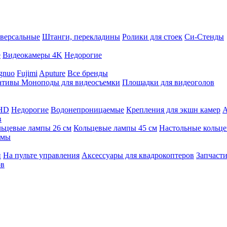
версальные
Штанги, перекладины
Ролики для стоек
Си-Стенды
е
Видеокамеры 4K
Недорогие
gnuo
Fujimi
Aputure
Все бренды
ативы
Моноподы для видеосъемки
Площадки для видеоголов
 HD
Недорогие
Водонепроницаемые
Крепления для экшн камер
А
в
ьцевые лампы 26 см
Кольцевые лампы 45 см
Настольные кольц
имы
й
На пульте управления
Аксессуары для квадрокоптеров
Запчасти
ов