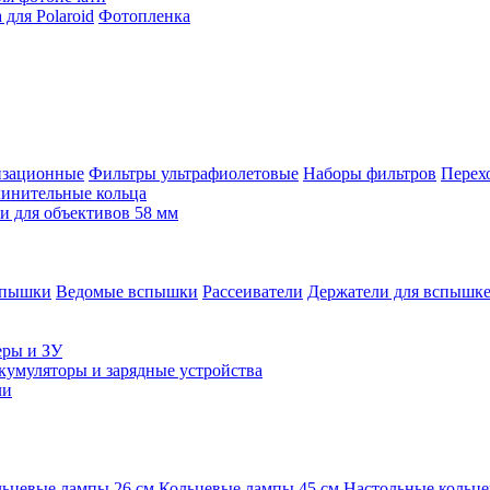
для Polaroid
Фотопленка
изационные
Фильтры ультрафиолетовые
Наборы фильтров
Перех
инительные кольца
 для объективов 58 мм
спышки
Ведомые вспышки
Рассеиватели
Держатели для вспышк
еры и ЗУ
кумуляторы и зарядные устройства
ли
ьцевые лампы 26 см
Кольцевые лампы 45 см
Настольные кольц