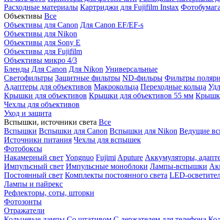
Расходные материалы
Картриджи для Fujifilm Instax
Фотобумага 
Объективы
Все
Объективы для Canon
Для Canon EF/EF-s
Объективы для Nikon
Объективы для Sony E
Объективы для Fujifilm
Объективы микро 4/3
Бленды
Для Canon
Для Nikon
Универсальные
Светофильтры
Защитные фильтры
ND-фильры
Фильтры поляр
Адаптеры для объективов
Макрокольца
Переходные кольца
Удл
Крышки для объективов
Крышки для объективов 55 мм
Крышки
Чехлы для объективов
Уход и защита
Вспышки, источники света
Все
Вспышки
Вспышки для Canon
Вспышки для Nikon
Ведущие в
Источники питания
Чехлы для вспышек
Фотобоксы
Накамерный свет
Yongnuo
Fujimi
Aputure
Аккумуляторы, адапт
Импульсный свет
Импульсные моноблоки
Лампы-вспышки
Ак
Постоянный свет
Комплекты постоянного света
LED-осветите
Лампы и пайрекс
Рефлекторы, соты, шторки
Фотозонты
Отражатели
Кольцевые лампы
Со штативом
С держателем для телефона
Кол