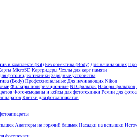
ив в комплекте (Kit)
Без объектива (Body)
Для начинающих
Про
Карты MicroSD
Картридеры
Чехлы для карт памяти
ля фото-видео техники
Зарядные устройства
тива (Body)
Профессиональные
Для начинающих
Nikon
овые
Фильтры поляризационные
ND-фильтры
Наборы фильтров
аратов
Фоточемоданы и кейсы для фототехники
Ремни для фото
аппаратов
Клетки для фотоаппаратов
фотоаппараты
спышек
Адаптеры на горячий башмак
Насадки на вспышки
Исто
ля фотопечати