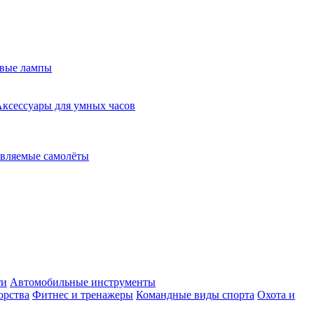
евые лампы
ксессуары для умных часов
вляемые самолёты
ти
Автомобильные инструменты
орства
Фитнес и тренажеры
Командные виды спорта
Охота и