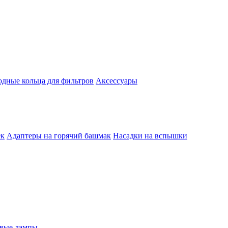
одные кольца для фильтров
Аксессуары
ек
Адаптеры на горячий башмак
Насадки на вспышки
евые лампы