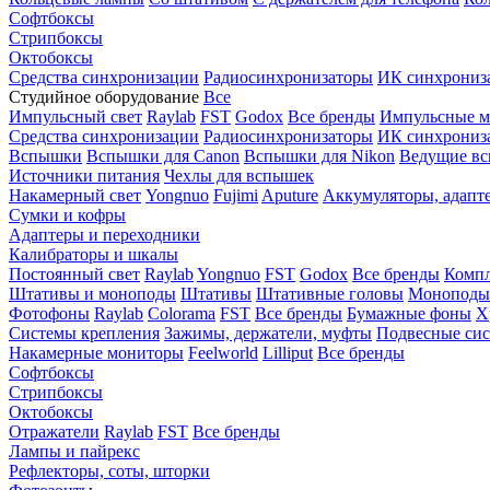
Софтбоксы
Стрипбоксы
Октобоксы
Средства синхронизации
Радиосинхронизаторы
ИК синхрониз
Студийное оборудование
Все
Импульсный свет
Raylab
FST
Godox
Все бренды
Импульсные м
Средства синхронизации
Радиосинхронизаторы
ИК синхрониз
Вспышки
Вспышки для Canon
Вспышки для Nikon
Ведущие в
Источники питания
Чехлы для вспышек
Накамерный свет
Yongnuo
Fujimi
Aputure
Аккумуляторы, адапт
Сумки и кофры
Адаптеры и переходники
Калибраторы и шкалы
Постоянный свет
Raylab
Yongnuo
FST
Godox
Все бренды
Компл
Штативы и моноподы
Штативы
Штативные головы
Моноподы
Фотофоны
Raylab
Colorama
FST
Все бренды
Бумажные фоны
Х
Системы крепления
Зажимы, держатели, муфты
Подвесные си
Накамерные мониторы
Feelworld
Lilliput
Все бренды
Софтбоксы
Стрипбоксы
Октобоксы
Отражатели
Raylab
FST
Все бренды
Лампы и пайрекс
Рефлекторы, соты, шторки