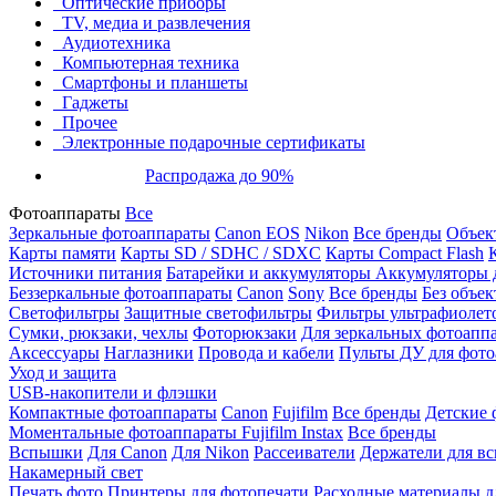
Оптические приборы
TV, медиа и развлечения
Аудиотехника
Компьютерная техника
Смартфоны и планшеты
Гаджеты
Прочее
Электронные подарочные сертификаты
Распродажа до 90%
Фотоаппараты
Все
Зеркальные фотоаппараты
Canon EOS
Nikon
Все бренды
Объект
Карты памяти
Карты SD / SDHC / SDXC
Карты Compact Flash
Источники питания
Батарейки и аккумуляторы
Аккумуляторы д
Беззеркальные фотоаппараты
Canon
Sony
Все бренды
Без объек
Светофильтры
Защитные светофильтры
Фильтры ультрафиолет
Сумки, рюкзаки, чехлы
Фоторюкзаки
Для зеркальных фотоапп
Аксессуары
Наглазники
Провода и кабели
Пульты ДУ для фото
Уход и защита
USB-накопители и флэшки
Компактные фотоаппараты
Canon
Fujifilm
Все бренды
Детские 
Моментальные фотоаппараты
Fujifilm Instax
Все бренды
Вспышки
Для Canon
Для Nikon
Рассеиватели
Держатели для в
Накамерный свет
Печать фото
Принтеры для фотопечати
Расходные материалы д