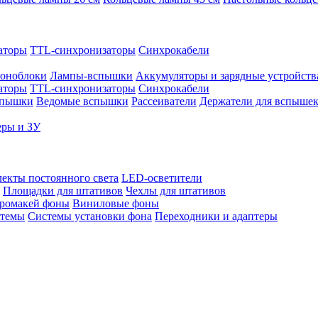
аторы
TTL-синхронизаторы
Синхрокабели
оноблоки
Лампы-вспышки
Аккумуляторы и зарядные устройств
аторы
TTL-синхронизаторы
Синхрокабели
спышки
Ведомые вспышки
Рассеиватели
Держатели для вспыше
еры и ЗУ
екты постоянного света
LED-осветители
Площадки для штативов
Чехлы для штативов
ромакей фоны
Виниловые фоны
стемы
Системы установки фона
Переходники и адаптеры