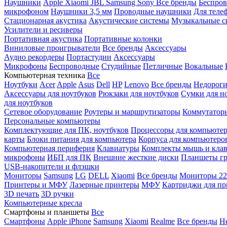
Наушники
Apple
Xiaomi
JBL
Samsung
Sony
Все бренды
Беспро
микрофоном
Наушники 3,5 мм
Проводные наушники
Для теле
Стационарная акустика
Акустические системы
Музыкальные с
Усилители и ресиверы
Портативная акустика
Портативные колонки
Виниловые проигрыватели
Все бренды
Аксессуары
Аудио рекордеры
Портастудии
Аксессуары
Микрофоны
Беспроводные
Студийные
Петличные
Вокальные
Компьютерная техника
Все
Ноутбуки
Acer
Apple
Asus
Dell
HP
Lenovo
Все бренды
Недороги
Аксессуары для ноутбуков
Рюкзаки для ноутбуков
Сумки для н
для ноутбуков
Сетевое оборудование
Роутеры и маршрутизаторы
Коммутатор
Персональные компьютеры
Комплектующие для ПК, ноутбуков
Процессоры для компьюте
карты
Блоки питания для компьютера
Корпуса для компьютеро
Компьютерная периферия
Клавиатуры
Комплекты мышь и клав
микрофоны
ИБП для ПК
Внешние жесткие диски
Планшеты гр
USB-накопители и флэшки
Мониторы
Samsung
LG
DELL
Xiaomi
Все бренды
Мониторы 22
Принтеры и МФУ
Лазерные принтеры
МФУ
Картриджи для пр
3D печать
3D ручки
Компьютерные кресла
Смартфоны и планшеты
Все
Смартфоны
Apple iPhone
Samsung
Xiaomi
Realme
Все бренды
Н