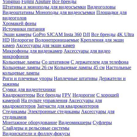
Yongnuo
Fujimi
Aputure
Все бренды
Штативы и моноподы для видеосъемки
Видеоголовы
Видеоштативы
Моноподы для видеосъемки
Площадки для
видеоголов
Хромакей фоны
Источники питания
Экшн камеры
GoPro
SJCAM
Insta 360
DJI
Все бренды
4K Ultra
HD
Недорогие
Водонепроницаемые
Крепления для экшн
камер
Аксессуары для экшн камер
Микрофоны для видеокамер
Аксессуары для видео
микрофонов
Кольцевые лампы
Со штативом
C держателем для телефона
Кольцевые лампы 26 см
Кольцевые лампы 45 см
Настольные
кольцевые лампы
Риги и плечевые упоры
Наплечные штативы
Держатели и
зажимы
Сумки для видеотехники
Квадрокоптеры
Все бренды
FPV
Недорогие
С хорошей
камерой
На пульте управления
Аксессуары для
квадрокоптеров
Запчасти для квадрокоптеров
Стедикамы
Электронные стедикамы
Аксессуары для
стедикамов
Монтажное оборудование
Видеомикшеры
Суфлеры
Слайдеры и рельсовые системы
Видоискатели и фоллоу-фокусы