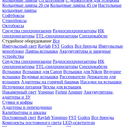
Кольцевые лампы
Со штативом
С держателем для телефона
Кольцевые лампы 26 см
Кольцевые лампы 45 см
Настольные
кольцевые лампы
Софтбоксы
Стрипбоксы
Октобоксы
Средства синхронизации
Радиосинхронизаторы
ИК
синхронизаторы
TTL-синхронизаторы
Синхрокабели
Студийное оборудование
Все
Импульсный свет
Raylab
FST
Godox
Все бренды
Импульсные
моноблоки
Лампы-вспышки
Аккумуляторы и зарядные
устройства
Средства синхронизации
Радиосинхронизаторы
ИК
синхронизаторы
TTL-синхронизаторы
Синхрокабели
Вспышки
Вспышки для Canon
Вспышки для Nikon
Ведущие
вспышки
Ведомые вспышки
Рассеиватели
Держатели для
вспышек
Адаптеры на горячий башмак
Насадки на вспышки
Источники питания
Чехлы для вспышек
Накамерный свет
Yongnuo
Fujimi
Aputure
Аккумуляторы,
адаптеры и ЗУ
Сумки и кофры
Адаптеры и переходники
Калибраторы и шкалы
Постоянный свет
Raylab
Yongnuo
FST
Godox
Все бренды
Комплекты постоянного света
LED-осветители