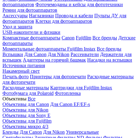
фотоаппаратов
Фоточемоданы и кейсы для фототехники
Ремни для фотоаппаратов
Аксессуары
Наглазники
Провода и кабели
Пульты ДУ для
фотоаппаратов
Клетки для фотоаппаратов
Уход и защита
USB-накопители и флэшки
Компактные фотоаппараты
Canon
Fujifilm
Все бренды
Детские
фотоаппараты
Моментальные фотоаппараты
Fujifilm Instax
Все бренды
Вспышки
Для Canon
Для Nikon
Рассеиватели
Держатели для
вспышек
Адаптеры на горячий башмак
Насадки на вспышки
Источники питания
Накамерный свет
Печать фото
Принтеры для фотопечати
Расходные материалы
для фотопечати
Расходные материалы
Картриджи для Fujifilm Instax
Фотобумага для Polaroid
Фотопленка
Объективы
Все
Объективы для Canon
Для Canon EF/EF-s
Объективы для Nikon
Объективы для Sony E
Объективы для Fujifilm
Объективы микро 4/3
Бленды
Для Canon
Для Nikon
Универсальные
Светофильтры
Защитные фильтры
ND-фильры
Фильтры