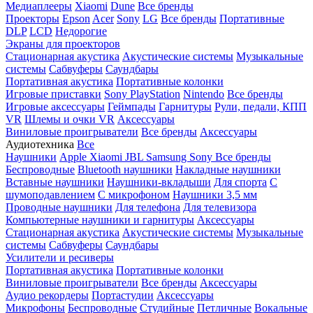
Медиаплееры
Xiaomi
Dune
Все бренды
Проекторы
Epson
Acer
Sony
LG
Все бренды
Портативные
DLP
LCD
Недорогие
Экраны для проекторов
Стационарная акустика
Акустические системы
Музыкальные
системы
Сабвуферы
Саундбары
Портативная акустика
Портативные колонки
Игровые приставки
Sony PlayStation
Nintendo
Все бренды
Игровые аксессуары
Геймпады
Гарнитуры
Рули, педали, КПП
VR
Шлемы и очки VR
Аксессуары
Виниловые проигрыватели
Все бренды
Аксессуары
Аудиотехника
Все
Наушники
Apple
Xiaomi
JBL
Samsung
Sony
Все бренды
Беспроводные
Bluetooth наушники
Накладные наушники
Вставные наушники
Наушники-вкладыши
Для спорта
С
шумоподавлением
С микрофоном
Наушники 3,5 мм
Проводные наушники
Для телефона
Для телевизора
Компьютерные наушники и гарнитуры
Аксессуары
Стационарная акустика
Акустические системы
Музыкальные
системы
Сабвуферы
Саундбары
Усилители и ресиверы
Портативная акустика
Портативные колонки
Виниловые проигрыватели
Все бренды
Аксессуары
Аудио рекордеры
Портастудии
Аксессуары
Микрофоны
Беспроводные
Студийные
Петличные
Вокальные