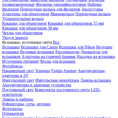
поляризационные
Фильтры ультрафиолетовые
Наборы
фильтров
Переходные кольца для фильтров
Аксессуары
Адаптеры для объективов
Макрокольца
Переходные кольца
Удлинительные кольца
Крышки для объективов
Крышки для объективов 55 мм
Крышки для объективов 58 мм
Чехлы для объективов
Уход и защита
Вспышки, источники света
Все
Вспышки
Вспышки для Canon
Вспышки для Nikon
Ведущие
вспышки
Ведомые вспышки
Рассеиватели
Держатели для
вспышкек
Адаптеры на горячий башмак
Насадки на вспышки
Источники питания
Чехлы для вспышек
Фотобоксы
Накамерный свет
Yongnuo
Fujimi
Aputure
Аккумуляторы,
адаптеры и ЗУ
Импульсный свет
Импульсные моноблоки
Лампы-вспышки
Аккумуляторы и зарядные устройства
Постоянный свет
Комплекты постоянного света
LED-
осветители
Лампы и пайрекс
Рефлекторы, соты, шторки
Фотозонты
Отражатели