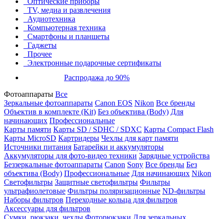
Оптические приборы
TV, медиа и развлечения
Аудиотехника
Компьютерная техника
Смартфоны и планшеты
Гаджеты
Прочее
Электронные подарочные сертификаты
Распродажа до 90%
Фотоаппараты
Все
Зеркальные фотоаппараты
Canon EOS
Nikon
Все бренды
Объектив в комплекте (Kit)
Без объектива (Body)
Для
начинающих
Профессиональные
Карты памяти
Карты SD / SDHC / SDXC
Карты Compact Flash
Карты MicroSD
Картридеры
Чехлы для карт памяти
Источники питания
Батарейки и аккумуляторы
Аккумуляторы для фото-видео техники
Зарядные устройства
Беззеркальные фотоаппараты
Canon
Sony
Все бренды
Без
объектива (Body)
Профессиональные
Для начинающих
Nikon
Светофильтры
Защитные светофильтры
Фильтры
ультрафиолетовые
Фильтры поляризационные
ND-фильтры
Наборы фильтров
Переходные кольца для фильтров
Аксессуары для фильтров
Сумки, рюкзаки, чехлы
Фоторюкзаки
Для зеркальных