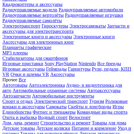
Квадрокоптеры и аксессуары
Радиоуправляемые модели
Радиоуправляемые автомобили
Радиоуправляемые вертолёты
Радиоуправляемые игрушки
Радиоуправляемые самолёты
Электротранспорт
Гироскутеры
Электросамокаты
Запчасти и
аксессуары для электротранспорта
Электронные книги и аксессуары
Электронные книги
Аксессуары для электронных книг
Планшеты графические
MP3 плееры
Стабилизаторы для смартфонов
Игровые приставки
Sony PlayStation
Nintendo
Все бренды
Игровые аксессуары
Геймпады
Гарнитуры
Рули, педали, КПП
VR
Очки и шлемы VR
Аксессуары
Прочее
Все
Автотовары
Автоэлектроника
Аудио- и видеотехника для
авто
Автомобильные охранные системы
Автоаксессуары
Автозапчасти
Автомобильные инструменты
Спорт и отдых
Электрический транспорт
Туризм
Роликовые
коньки и аксессуары
Самокаты
Скейты и лонгборды
Игры
Единоборства
Фитнес и тренажеры
Командные виды спорта
Охота и рыбалка
Водный спорт
Велоспорт
Дом, дача, ремонт
Строительство и ремонт
Товары для дома
Детские товары
Детские коляски
Питание и кормление
Уход и
гигиена
Товары для новорождённых
Детские автокресла