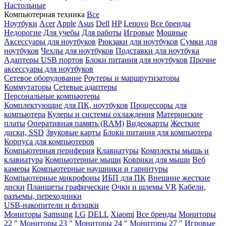
Настольные
Компьютерная техника
Все
Ноутбуки
Acer
Apple
Asus
Dell
HP
Lenovo
Все бренды
Недорогие
Для учебы
Для работы
Игровые
Мощные
Аксессуары для ноутбуков
Рюкзаки для ноутбуков
Сумки для
ноутбуков
Чехлы для ноутбуков
Подставки для ноутбука
Адаптеры USB портов
Блоки питания для ноутбуков
Прочие
аксессуары для ноутбуков
Сетевое оборудование
Роутеры и маршрутизаторы
Коммутаторы
Сетевые адаптеры
Персональные компьютеры
Комплектующие для ПК, ноутбуков
Процессоры для
компьютера
Кулеры и системы охлаждения
Материнские
платы
Оперативная память (RAM)
Видеокарты
Жесткие
диски, SSD
Звуковые карты
Блоки питания для компьютера
Корпуса для компьютеров
Компьютерная периферия
Клавиатуры
Комплекты мышь и
клавиатура
Компьютерные мыши
Коврики для мыши
Веб
камеры
Компьютерные наушники и гарнитуры
Компьютерные микрофоны
ИБП для ПК
Внешние жесткие
диски
Планшеты графические
Очки и шлемы VR
Кабели,
разъемы, переходники
USB-накопители и флэшки
Мониторы
Samsung
LG
DELL
Xiaomi
Все бренды
Мониторы
22 "
Мониторы 23 "
Мониторы 24 "
Мониторы 27 "
Игровые