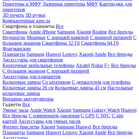
Принтеры и МФУ
Лазерные принтеры
МФУ
Картриджи для
принтеров
3D печать
3D ручки
Компьютерные кресла
Смартфоны и планшеты
Все
Смартфоны
Apple iPhone
Samsung
Xiaomi
Realme
Все бренды
Недорогие
Мощные
С хорошей камерой
С мощной батареей
С
большим экраном
Смартфоны 32 Гб
Смартфоны 64 Гб
Флагманские
Планшеты
Samsung
Huawei
Lenovo
Xiaomi
Apple
Все бренды
Аксессуары для смартфонов
Кнопочные мобильные телефоны
Alcatel
Nokia
F+
Все бренды
С большим экраном
С хорошей батареей
Аксессуары для планшетов
Кольцевые лампы
Со штативом
C держателем для телефона
Кольцевые лампы 26 см
Кольцевые лампы 45 см
Настольные
кольцевые лампы
Внешние аккумуляторы
Гаджеты
Все
Умные часы
Apple Watch
Xiaomi
Samsung Galaxy Watch
Huawei
Все бренды
C измерением давления
C GPS
C NFC
C sim
картой
Аксессуары для умных часов
Фитнес браслеты
Xiaomi
Samsung
Huawei
Все бренды
Планшеты
Samsung
Huawei
Lenovo
Xiaomi
Apple
Все бренды
Аксессуары