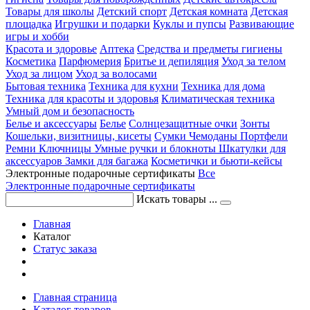
Товары для школы
Детский спорт
Детская комната
Детская
площадка
Игрушки и подарки
Куклы и пупсы
Развивающие
игры и хобби
Красота и здоровье
Аптека
Средства и предметы гигиены
Косметика
Парфюмерия
Бритье и депиляция
Уход за телом
Уход за лицом
Уход за волосами
Бытовая техника
Техника для кухни
Техника для дома
Техника для красоты и здоровья
Климатическая техника
Умный дом и безопасность
Белье и аксессуары
Белье
Солнцезащитные очки
Зонты
Кошельки, визитницы, кисеты
Сумки
Чемоданы
Портфели
Ремни
Ключницы
Умные ручки и блокноты
Шкатулки для
аксессуаров
Замки для багажа
Косметички и бьюти-кейсы
Электронные подарочные сертификаты
Все
Электронные подарочные сертификаты
Искать товары ...
Главная
Каталог
Статус заказа
Главная страница
Каталог товаров