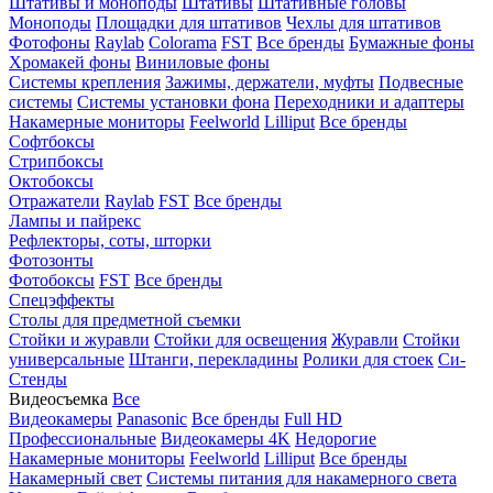
Штативы и моноподы
Штативы
Штативные головы
Моноподы
Площадки для штативов
Чехлы для штативов
Фотофоны
Raylab
Colorama
FST
Все бренды
Бумажные фоны
Хромакей фоны
Виниловые фоны
Системы крепления
Зажимы, держатели, муфты
Подвесные
системы
Системы установки фона
Переходники и адаптеры
Накамерные мониторы
Feelworld
Lilliput
Все бренды
Софтбоксы
Стрипбоксы
Октобоксы
Отражатели
Raylab
FST
Все бренды
Лампы и пайрекс
Рефлекторы, соты, шторки
Фотозонты
Фотобоксы
FST
Все бренды
Спецэффекты
Столы для предметной съемки
Стойки и журавли
Стойки для освещения
Журавли
Стойки
универсальные
Штанги, перекладины
Ролики для стоек
Си-
Стенды
Видеосъемка
Все
Видеокамеры
Panasonic
Все бренды
Full HD
Профессиональные
Видеокамеры 4K
Недорогие
Накамерные мониторы
Feelworld
Lilliput
Все бренды
Накамерный свет
Системы питания для накамерного света