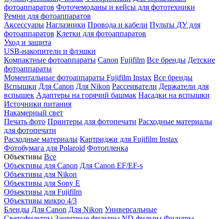
фотоаппаратов
Фоточемоданы и кейсы для фототехники
Ремни для фотоаппаратов
Аксессуары
Наглазники
Провода и кабели
Пульты ДУ для
фотоаппаратов
Клетки для фотоаппаратов
Уход и защита
USB-накопители и флэшки
Компактные фотоаппараты
Canon
Fujifilm
Все бренды
Детские
фотоаппараты
Моментальные фотоаппараты
Fujifilm Instax
Все бренды
Вспышки
Для Canon
Для Nikon
Рассеиватели
Держатели для
вспышек
Адаптеры на горячий башмак
Насадки на вспышки
Источники питания
Накамерный свет
Печать фото
Принтеры для фотопечати
Расходные материалы
для фотопечати
Расходные материалы
Картриджи для Fujifilm Instax
Фотобумага для Polaroid
Фотопленка
Объективы
Все
Объективы для Canon
Для Canon EF/EF-s
Объективы для Nikon
Объективы для Sony E
Объективы для Fujifilm
Объективы микро 4/3
Бленды
Для Canon
Для Nikon
Универсальные
Светофильтры
Защитные фильтры
ND-фильры
Фильтры