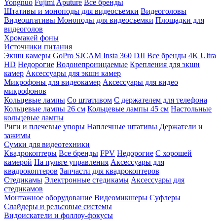
Yongnuo
Fujimi
Aputure
Все бренды
Штативы и моноподы для видеосъемки
Видеоголовы
Видеоштативы
Моноподы для видеосъемки
Площадки для
видеоголов
Хромакей фоны
Источники питания
Экшн камеры
GoPro
SJCAM
Insta 360
DJI
Все бренды
4K Ultra
HD
Недорогие
Водонепроницаемые
Крепления для экшн
камер
Аксессуары для экшн камер
Микрофоны для видеокамер
Аксессуары для видео
микрофонов
Кольцевые лампы
Со штативом
C держателем для телефона
Кольцевые лампы 26 см
Кольцевые лампы 45 см
Настольные
кольцевые лампы
Риги и плечевые упоры
Наплечные штативы
Держатели и
зажимы
Сумки для видеотехники
Квадрокоптеры
Все бренды
FPV
Недорогие
С хорошей
камерой
На пульте управления
Аксессуары для
квадрокоптеров
Запчасти для квадрокоптеров
Стедикамы
Электронные стедикамы
Аксессуары для
стедикамов
Монтажное оборудование
Видеомикшеры
Суфлеры
Слайдеры и рельсовые системы
Видоискатели и фоллоу-фокусы