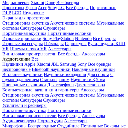
Медиаплееры
Xiaomi
Dune
Все бренды
Проекторы
Epson
Acer
Sony
LG
Все бренды
Портативные
DLP
LCD
Недорогие
Экраны для проекторов
Стационарная акустика
Акустические системы
Музыкальные
системы
Сабвуферы
Саундбары
Портативная акустика
Портативные колонки
Игровые приставки
Sony PlayStation
Nintendo
Все бренды
Игровые аксессуары
Геймпады
Гарнитуры
Рули, педали, КПП
VR
Шлемы и очки VR
Аксессуары
Виниловые проигрыватели
Все бренды
Аксессуары
Аудиотехника
Все
Наушники
Apple
Xiaomi
JBL
Samsung
Sony
Все бренды
Беспроводные
Bluetooth наушники
Накладные наушники
Вставные наушники
Наушники-вкладыши
Для спорта
С
шумоподавлением
С микрофоном
Наушники 3,5 мм
Проводные наушники
Для телефона
Для телевизора
Компьютерные наушники и гарнитуры
Аксессуары
Стационарная акустика
Акустические системы
Музыкальные
системы
Сабвуферы
Саундбары
Усилители и ресиверы
Портативная акустика
Портативные колонки
Виниловые проигрыватели
Все бренды
Аксессуары
Аудио рекордеры
Портастудии
Аксессуары
Микрофоны
Беспроводные
Студийные
Петличные
Вокальные