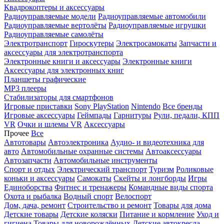
Квадрокоптеры и аксессуары
Радиоуправляемые модели
Радиоуправляемые автомобили
Радиоуправляемые вертолёты
Радиоуправляемые игрушки
Радиоуправляемые самолёты
Электротранспорт
Гироскутеры
Электросамокаты
Запчасти и
аксессуары для электротранспорта
Электронные книги и аксессуары
Электронные книги
Аксессуары для электронных книг
Планшеты графические
MP3 плееры
Стабилизаторы для смартфонов
Игровые приставки
Sony PlayStation
Nintendo
Все бренды
Игровые аксессуары
Геймпады
Гарнитуры
Рули, педали, КПП
VR
Очки и шлемы VR
Аксессуары
Прочее
Все
Автотовары
Автоэлектроника
Аудио- и видеотехника для
авто
Автомобильные охранные системы
Автоаксессуары
Автозапчасти
Автомобильные инструменты
Спорт и отдых
Электрический транспорт
Туризм
Роликовые
коньки и аксессуары
Самокаты
Скейты и лонгборды
Игры
Единоборства
Фитнес и тренажеры
Командные виды спорта
Охота и рыбалка
Водный спорт
Велоспорт
Дом, дача, ремонт
Строительство и ремонт
Товары для дома
Детские товары
Детские коляски
Питание и кормление
Уход и
гигиена
Товары для новорождённых
Детские автокресла