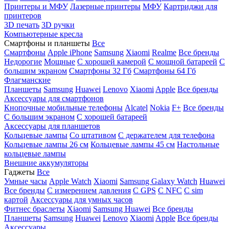
Принтеры и МФУ
Лазерные принтеры
МФУ
Картриджи для
принтеров
3D печать
3D ручки
Компьютерные кресла
Смартфоны и планшеты
Все
Смартфоны
Apple iPhone
Samsung
Xiaomi
Realme
Все бренды
Недорогие
Мощные
С хорошей камерой
С мощной батареей
С
большим экраном
Смартфоны 32 Гб
Смартфоны 64 Гб
Флагманские
Планшеты
Samsung
Huawei
Lenovo
Xiaomi
Apple
Все бренды
Аксессуары для смартфонов
Кнопочные мобильные телефоны
Alcatel
Nokia
F+
Все бренды
С большим экраном
С хорошей батареей
Аксессуары для планшетов
Кольцевые лампы
Со штативом
C держателем для телефона
Кольцевые лампы 26 см
Кольцевые лампы 45 см
Настольные
кольцевые лампы
Внешние аккумуляторы
Гаджеты
Все
Умные часы
Apple Watch
Xiaomi
Samsung Galaxy Watch
Huawei
Все бренды
C измерением давления
C GPS
C NFC
C sim
картой
Аксессуары для умных часов
Фитнес браслеты
Xiaomi
Samsung
Huawei
Все бренды
Планшеты
Samsung
Huawei
Lenovo
Xiaomi
Apple
Все бренды
Аксессуары