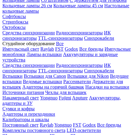
Кольцевые лампы
Со штативом
С держателем для телефона
Кольцевые лампы 26 см
Кольцевые лампы 45 см
Настольные
кольцевые лампы
Софтбоксы
Стрипбоксы
Октобоксы
Средства синхронизации
Радиосинхронизаторы
ИК
синхронизаторы
TTL-синхронизаторы
Синхрокабели
Студийное оборудование
Все
Импульсный свет
Raylab
FST
Godox
Все бренды
Импульсные
моноблоки
Лампы-вспышки
Аккумуляторы и зарядные
устройства
Средства синхронизации
Радиосинхронизаторы
ИК
синхронизаторы
TTL-синхронизаторы
Синхрокабели
Вспышки
Вспышки для Canon
Вспышки для Nikon
Ведущие
вспышки
Ведомые вспышки
Рассеиватели
Держатели для
вспышек
Адаптеры на горячий башмак
Насадки на вспышки
Источники питания
Чехлы для вспышек
Накамерный свет
Yongnuo
Fujimi
Aputure
Аккумуляторы,
адаптеры и ЗУ
Сумки и кофры
Адаптеры и переходники
Калибраторы и шкалы
Постоянный свет
Raylab
Yongnuo
FST
Godox
Все бренды
Комплекты постоянного света
LED-осветители