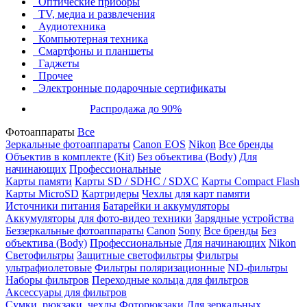
Оптические приборы
TV, медиа и развлечения
Аудиотехника
Компьютерная техника
Смартфоны и планшеты
Гаджеты
Прочее
Электронные подарочные сертификаты
Распродажа до 90%
Фотоаппараты
Все
Зеркальные фотоаппараты
Canon EOS
Nikon
Все бренды
Объектив в комплекте (Kit)
Без объектива (Body)
Для
начинающих
Профессиональные
Карты памяти
Карты SD / SDHC / SDXC
Карты Compact Flash
Карты MicroSD
Картридеры
Чехлы для карт памяти
Источники питания
Батарейки и аккумуляторы
Аккумуляторы для фото-видео техники
Зарядные устройства
Беззеркальные фотоаппараты
Canon
Sony
Все бренды
Без
объектива (Body)
Профессиональные
Для начинающих
Nikon
Светофильтры
Защитные светофильтры
Фильтры
ультрафиолетовые
Фильтры поляризационные
ND-фильтры
Наборы фильтров
Переходные кольца для фильтров
Аксессуары для фильтров
Сумки, рюкзаки, чехлы
Фоторюкзаки
Для зеркальных