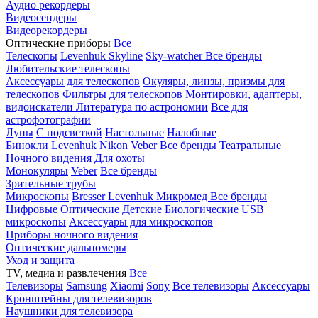
Аудио рекордеры
Видеосендеры
Видеорекордеры
Оптические приборы
Все
Телескопы
Levenhuk Skyline
Sky-watcher
Все бренды
Любительские телескопы
Аксессуары для телескопов
Окуляры, линзы, призмы для
телескопов
Фильтры для телескопов
Монтировки, адаптеры,
видоискатели
Литература по астрономии
Все для
астрофотографии
Лупы
С подсветкой
Настольные
Налобные
Бинокли
Levenhuk
Nikon
Veber
Все бренды
Театральные
Ночного видения
Для охоты
Монокуляры
Veber
Все бренды
Зрительные трубы
Микроскопы
Bresser
Levenhuk
Микромед
Все бренды
Цифровые
Оптические
Детские
Биологические
USB
микроскопы
Аксессуары для микроскопов
Приборы ночного видения
Оптические дальномеры
Уход и защита
TV, медиа и развлечения
Все
Телевизоры
Samsung
Xiaomi
Sony
Все телевизоры
Аксессуары
Кронштейны для телевизоров
Наушники для телевизора