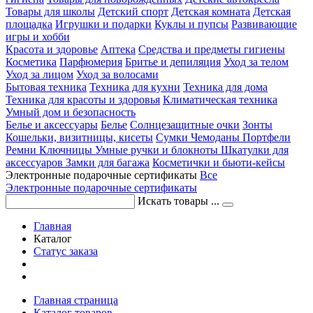
Товары для школы
Детский спорт
Детская комната
Детская
площадка
Игрушки и подарки
Куклы и пупсы
Развивающие
игры и хобби
Красота и здоровье
Аптека
Средства и предметы гигиены
Косметика
Парфюмерия
Бритье и депиляция
Уход за телом
Уход за лицом
Уход за волосами
Бытовая техника
Техника для кухни
Техника для дома
Техника для красоты и здоровья
Климатическая техника
Умный дом и безопасность
Белье и аксессуары
Белье
Солнцезащитные очки
Зонты
Кошельки, визитницы, кисеты
Сумки
Чемоданы
Портфели
Ремни
Ключницы
Умные ручки и блокноты
Шкатулки для
аксессуаров
Замки для багажа
Косметички и бьюти-кейсы
Электронные подарочные сертификаты
Все
Электронные подарочные сертификаты
Искать товары ...
Главная
Каталог
Статус заказа
Главная страница
Каталог товаров