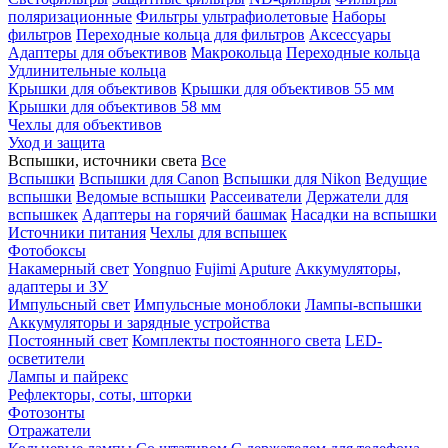
поляризационные
Фильтры ультрафиолетовые
Наборы
фильтров
Переходные кольца для фильтров
Аксессуары
Адаптеры для объективов
Макрокольца
Переходные кольца
Удлинительные кольца
Крышки для объективов
Крышки для объективов 55 мм
Крышки для объективов 58 мм
Чехлы для объективов
Уход и защита
Вспышки, источники света
Все
Вспышки
Вспышки для Canon
Вспышки для Nikon
Ведущие
вспышки
Ведомые вспышки
Рассеиватели
Держатели для
вспышкек
Адаптеры на горячий башмак
Насадки на вспышки
Источники питания
Чехлы для вспышек
Фотобоксы
Накамерный свет
Yongnuo
Fujimi
Aputure
Аккумуляторы,
адаптеры и ЗУ
Импульсный свет
Импульсные моноблоки
Лампы-вспышки
Аккумуляторы и зарядные устройства
Постоянный свет
Комплекты постоянного света
LED-
осветители
Лампы и пайрекс
Рефлекторы, соты, шторки
Фотозонты
Отражатели