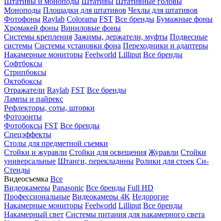
Штативы и моноподы
Штативы
Штативные головы
Моноподы
Площадки для штативов
Чехлы для штативов
Фотофоны
Raylab
Colorama
FST
Все бренды
Бумажные фоны
Хромакей фоны
Виниловые фоны
Системы крепления
Зажимы, держатели, муфты
Подвесные
системы
Системы установки фона
Переходники и адаптеры
Накамерные мониторы
Feelworld
Lilliput
Все бренды
Софтбоксы
Стрипбоксы
Октобоксы
Отражатели
Raylab
FST
Все бренды
Лампы и пайрекс
Рефлекторы, соты, шторки
Фотозонты
Фотобоксы
FST
Все бренды
Спецэффекты
Столы для предметной съемки
Стойки и журавли
Стойки для освещения
Журавли
Стойки
универсальные
Штанги, перекладины
Ролики для стоек
Си-
Стенды
Видеосъемка
Все
Видеокамеры
Panasonic
Все бренды
Full HD
Профессиональные
Видеокамеры 4K
Недорогие
Накамерные мониторы
Feelworld
Lilliput
Все бренды
Накамерный свет
Системы питания для накамерного света