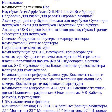
Настольные
Компьютерная техника
Все
Ноутбуки
Acer
Apple
Asus
Dell
HP
Lenovo
Все бренды
Недорогие
Для учебы
Для работы
Игровые
Мощные
Аксессуары для ноутбуков
Рюкзаки для ноутбуков
Сумки для
ноутбуков
Чехлы для ноутбуков
Подставки для ноутбука
Адаптеры USB портов
Блоки питания для ноутбуков
Прочие
аксессуары для ноутбуков
Сетевое оборудование
Роутеры и маршрутизаторы
Коммутаторы
Сетевые адаптеры
Персональные компьютеры
Комплектующие для ПК, ноутбуков
Процессоры для
компьютера
Кулеры и системы охлаждения
Материнские
платы
Оперативная память (RAM)
Видеокарты
Жесткие
диски, SSD
Звуковые карты
Блоки питания для компьютера
Корпуса для компьютеров
Компьютерная периферия
Клавиатуры
Комплекты мышь и
клавиатура
Компьютерные мыши
Коврики для мыши
Веб
камеры
Компьютерные наушники и гарнитуры
Компьютерные микрофоны
ИБП для ПК
Внешние жесткие
диски
Планшеты графические
Очки и шлемы VR
Кабели,
разъемы, переходники
USB-накопители и флэшки
Мониторы
Samsung
LG
DELL
Xiaomi
Все бренды
Мониторы
22 "
Мониторы 23 "
Мониторы 24 "
Мониторы 27 "
Игровые