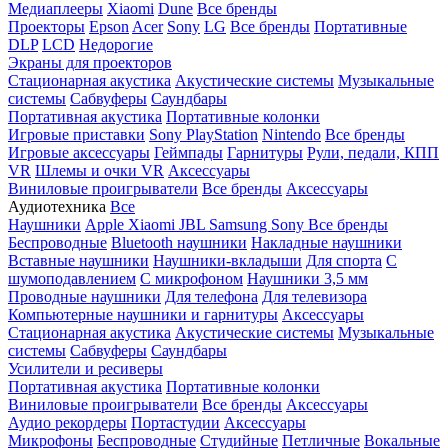
Медиаплееры
Xiaomi
Dune
Все бренды
Проекторы
Epson
Acer
Sony
LG
Все бренды
Портативные
DLP
LCD
Недорогие
Экраны для проекторов
Стационарная акустика
Акустические системы
Музыкальные
системы
Сабвуферы
Саундбары
Портативная акустика
Портативные колонки
Игровые приставки
Sony PlayStation
Nintendo
Все бренды
Игровые аксессуары
Геймпады
Гарнитуры
Рули, педали, КПП
VR
Шлемы и очки VR
Аксессуары
Виниловые проигрыватели
Все бренды
Аксессуары
Аудиотехника
Все
Наушники
Apple
Xiaomi
JBL
Samsung
Sony
Все бренды
Беспроводные
Bluetooth наушники
Накладные наушники
Вставные наушники
Наушники-вкладыши
Для спорта
С
шумоподавлением
С микрофоном
Наушники 3,5 мм
Проводные наушники
Для телефона
Для телевизора
Компьютерные наушники и гарнитуры
Аксессуары
Стационарная акустика
Акустические системы
Музыкальные
системы
Сабвуферы
Саундбары
Усилители и ресиверы
Портативная акустика
Портативные колонки
Виниловые проигрыватели
Все бренды
Аксессуары
Аудио рекордеры
Портастудии
Аксессуары
Микрофоны
Беспроводные
Студийные
Петличные
Вокальные