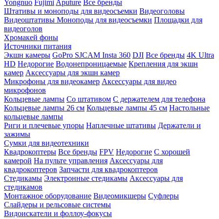
Yongnuo
Fujimi
Aputure
Все бренды
Штативы и моноподы для видеосъемки
Видеоголовы
Видеоштативы
Моноподы для видеосъемки
Площадки для
видеоголов
Хромакей фоны
Источники питания
Экшн камеры
GoPro
SJCAM
Insta 360
DJI
Все бренды
4K Ultra
HD
Недорогие
Водонепроницаемые
Крепления для экшн
камер
Аксессуары для экшн камер
Микрофоны для видеокамер
Аксессуары для видео
микрофонов
Кольцевые лампы
Со штативом
C держателем для телефона
Кольцевые лампы 26 см
Кольцевые лампы 45 см
Настольные
кольцевые лампы
Риги и плечевые упоры
Наплечные штативы
Держатели и
зажимы
Сумки для видеотехники
Квадрокоптеры
Все бренды
FPV
Недорогие
С хорошей
камерой
На пульте управления
Аксессуары для
квадрокоптеров
Запчасти для квадрокоптеров
Стедикамы
Электронные стедикамы
Аксессуары для
стедикамов
Монтажное оборудование
Видеомикшеры
Суфлеры
Слайдеры и рельсовые системы
Видоискатели и фоллоу-фокусы