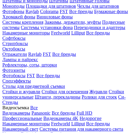
Штативы и моноподы
Штативы
Штативные головы
Моноподы
Площадки для штативов
Чехлы для штативов
Фотофоны
Raylab
Colorama
FST
Все бренды
Бумажные фоны
Хромакей фоны
Виниловые фоны
Системы крепления
Зажимы, держатели, муфты
Подвесные
системы
Системы установки фона
Переходники и адаптеры
Накамерные мониторы
Feelworld
Lilliput
Все бренды
Софтбоксы
Стрипбоксы
Октобоксы
Отражатели
Raylab
FST
Все бренды
Лампы и пайрекс
Рефлекторы, соты, шторки
Фотозонты
Фотобоксы
FST
Все бренды
Спецэффекты
Столы для предметной съемки
Стойки и журавли
Стойки для освещения
Журавли
Стойки
универсальные
Штанги, перекладины
Ролики для стоек
Си-
Стенды
Видеосъемка
Все
Видеокамеры
Panasonic
Все бренды
Full HD
Профессиональные
Видеокамеры 4K
Недорогие
Накамерные мониторы
Feelworld
Lilliput
Все бренды
Накамерный свет
Системы питания для накамерного света