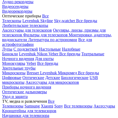
Аудио рекордеры
Видеосендеры
Видеорекордеры
Оптические приборы
Все
Телескопы
Levenhuk Skyline
Sky-watcher
Все бренды
Любительские телескопы
Аксессуары для телескопов
Окуляры, линзы, призмы для
телескопов
Фильтры для телескопов
Монтировки, адаптеры,
видоискатели
Литература по астрономии
Все для
астрофотографии
Лупы
С подсветкой
Настольные
Налобные
Бинокли
Levenhuk
Nikon
Veber
Все бренды
Театральные
Ночного видения
Для охоты
Монокуляры
Veber
Все бренды
Зрительные трубы
Микроскопы
Bresser
Levenhuk
Микромед
Все бренды
Цифровые
Оптические
Детские
Биологические
USB
микроскопы
Аксессуары для микроскопов
Приборы ночного видения
Оптические дальномеры
Уход и защита
TV, медиа и развлечения
Все
Телевизоры
Samsung
Xiaomi
Sony
Все телевизоры
Аксессуары
Кронштейны для телевизоров
Наушники для телевизора