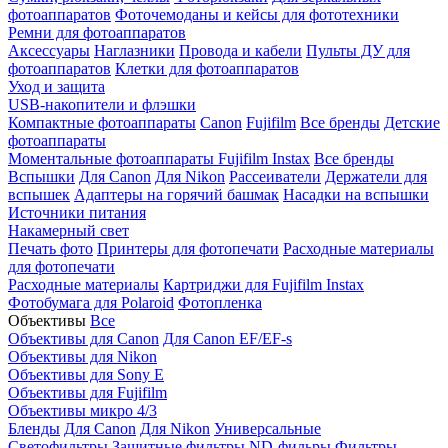
фотоаппаратов
Фоточемоданы и кейсы для фототехники
Ремни для фотоаппаратов
Аксессуары
Наглазники
Провода и кабели
Пульты ДУ для
фотоаппаратов
Клетки для фотоаппаратов
Уход и защита
USB-накопители и флэшки
Компактные фотоаппараты
Canon
Fujifilm
Все бренды
Детские
фотоаппараты
Моментальные фотоаппараты
Fujifilm Instax
Все бренды
Вспышки
Для Canon
Для Nikon
Рассеиватели
Держатели для
вспышек
Адаптеры на горячий башмак
Насадки на вспышки
Источники питания
Накамерный свет
Печать фото
Принтеры для фотопечати
Расходные материалы
для фотопечати
Расходные материалы
Картриджи для Fujifilm Instax
Фотобумага для Polaroid
Фотопленка
Объективы
Все
Объективы для Canon
Для Canon EF/EF-s
Объективы для Nikon
Объективы для Sony E
Объективы для Fujifilm
Объективы микро 4/3
Бленды
Для Canon
Для Nikon
Универсальные
Светофильтры
Защитные фильтры
ND-фильры
Фильтры