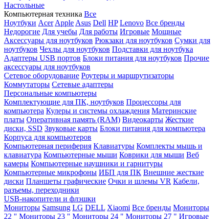
Настольные
Компьютерная техника
Все
Ноутбуки
Acer
Apple
Asus
Dell
HP
Lenovo
Все бренды
Недорогие
Для учебы
Для работы
Игровые
Мощные
Аксессуары для ноутбуков
Рюкзаки для ноутбуков
Сумки для
ноутбуков
Чехлы для ноутбуков
Подставки для ноутбука
Адаптеры USB портов
Блоки питания для ноутбуков
Прочие
аксессуары для ноутбуков
Сетевое оборудование
Роутеры и маршрутизаторы
Коммутаторы
Сетевые адаптеры
Персональные компьютеры
Комплектующие для ПК, ноутбуков
Процессоры для
компьютера
Кулеры и системы охлаждения
Материнские
платы
Оперативная память (RAM)
Видеокарты
Жесткие
диски, SSD
Звуковые карты
Блоки питания для компьютера
Корпуса для компьютеров
Компьютерная периферия
Клавиатуры
Комплекты мышь и
клавиатура
Компьютерные мыши
Коврики для мыши
Веб
камеры
Компьютерные наушники и гарнитуры
Компьютерные микрофоны
ИБП для ПК
Внешние жесткие
диски
Планшеты графические
Очки и шлемы VR
Кабели,
разъемы, переходники
USB-накопители и флэшки
Мониторы
Samsung
LG
DELL
Xiaomi
Все бренды
Мониторы
22 "
Мониторы 23 "
Мониторы 24 "
Мониторы 27 "
Игровые