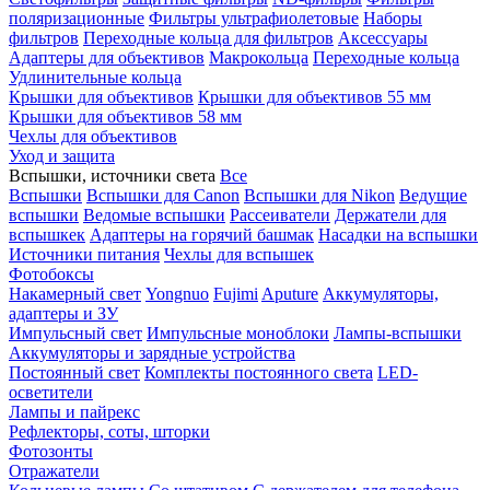
поляризационные
Фильтры ультрафиолетовые
Наборы
фильтров
Переходные кольца для фильтров
Аксессуары
Адаптеры для объективов
Макрокольца
Переходные кольца
Удлинительные кольца
Крышки для объективов
Крышки для объективов 55 мм
Крышки для объективов 58 мм
Чехлы для объективов
Уход и защита
Вспышки, источники света
Все
Вспышки
Вспышки для Canon
Вспышки для Nikon
Ведущие
вспышки
Ведомые вспышки
Рассеиватели
Держатели для
вспышкек
Адаптеры на горячий башмак
Насадки на вспышки
Источники питания
Чехлы для вспышек
Фотобоксы
Накамерный свет
Yongnuo
Fujimi
Aputure
Аккумуляторы,
адаптеры и ЗУ
Импульсный свет
Импульсные моноблоки
Лампы-вспышки
Аккумуляторы и зарядные устройства
Постоянный свет
Комплекты постоянного света
LED-
осветители
Лампы и пайрекс
Рефлекторы, соты, шторки
Фотозонты
Отражатели