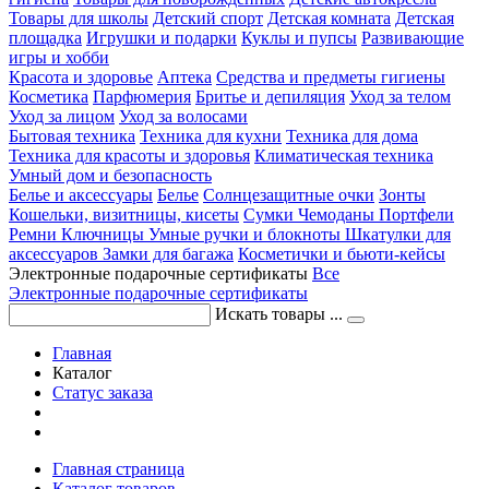
Товары для школы
Детский спорт
Детская комната
Детская
площадка
Игрушки и подарки
Куклы и пупсы
Развивающие
игры и хобби
Красота и здоровье
Аптека
Средства и предметы гигиены
Косметика
Парфюмерия
Бритье и депиляция
Уход за телом
Уход за лицом
Уход за волосами
Бытовая техника
Техника для кухни
Техника для дома
Техника для красоты и здоровья
Климатическая техника
Умный дом и безопасность
Белье и аксессуары
Белье
Солнцезащитные очки
Зонты
Кошельки, визитницы, кисеты
Сумки
Чемоданы
Портфели
Ремни
Ключницы
Умные ручки и блокноты
Шкатулки для
аксессуаров
Замки для багажа
Косметички и бьюти-кейсы
Электронные подарочные сертификаты
Все
Электронные подарочные сертификаты
Искать товары ...
Главная
Каталог
Статус заказа
Главная страница
Каталог товаров