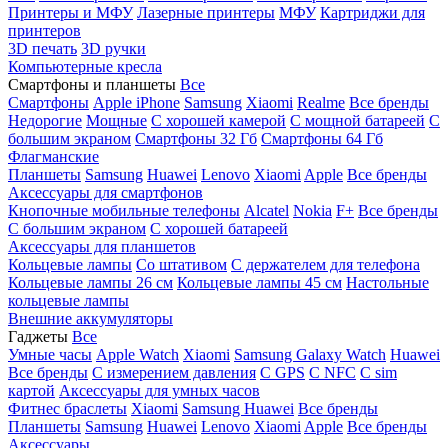
Принтеры и МФУ
Лазерные принтеры
МФУ
Картриджи для
принтеров
3D печать
3D ручки
Компьютерные кресла
Смартфоны и планшеты
Все
Смартфоны
Apple iPhone
Samsung
Xiaomi
Realme
Все бренды
Недорогие
Мощные
С хорошей камерой
С мощной батареей
С
большим экраном
Смартфоны 32 Гб
Смартфоны 64 Гб
Флагманские
Планшеты
Samsung
Huawei
Lenovo
Xiaomi
Apple
Все бренды
Аксессуары для смартфонов
Кнопочные мобильные телефоны
Alcatel
Nokia
F+
Все бренды
С большим экраном
С хорошей батареей
Аксессуары для планшетов
Кольцевые лампы
Со штативом
C держателем для телефона
Кольцевые лампы 26 см
Кольцевые лампы 45 см
Настольные
кольцевые лампы
Внешние аккумуляторы
Гаджеты
Все
Умные часы
Apple Watch
Xiaomi
Samsung Galaxy Watch
Huawei
Все бренды
C измерением давления
C GPS
C NFC
C sim
картой
Аксессуары для умных часов
Фитнес браслеты
Xiaomi
Samsung
Huawei
Все бренды
Планшеты
Samsung
Huawei
Lenovo
Xiaomi
Apple
Все бренды
Аксессуары