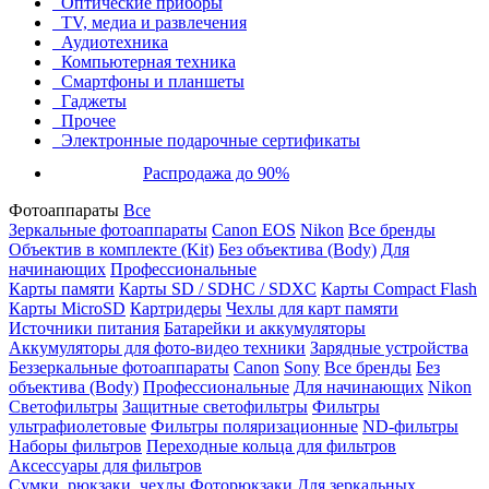
Оптические приборы
TV, медиа и развлечения
Аудиотехника
Компьютерная техника
Смартфоны и планшеты
Гаджеты
Прочее
Электронные подарочные сертификаты
Распродажа до 90%
Фотоаппараты
Все
Зеркальные фотоаппараты
Canon EOS
Nikon
Все бренды
Объектив в комплекте (Kit)
Без объектива (Body)
Для
начинающих
Профессиональные
Карты памяти
Карты SD / SDHC / SDXC
Карты Compact Flash
Карты MicroSD
Картридеры
Чехлы для карт памяти
Источники питания
Батарейки и аккумуляторы
Аккумуляторы для фото-видео техники
Зарядные устройства
Беззеркальные фотоаппараты
Canon
Sony
Все бренды
Без
объектива (Body)
Профессиональные
Для начинающих
Nikon
Светофильтры
Защитные светофильтры
Фильтры
ультрафиолетовые
Фильтры поляризационные
ND-фильтры
Наборы фильтров
Переходные кольца для фильтров
Аксессуары для фильтров
Сумки, рюкзаки, чехлы
Фоторюкзаки
Для зеркальных