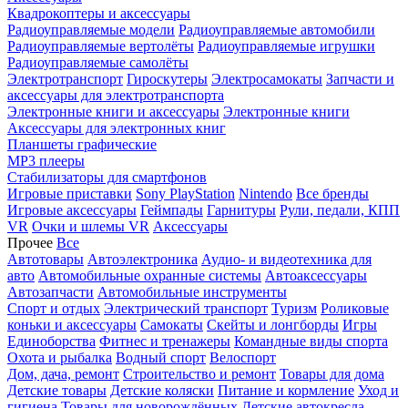
Квадрокоптеры и аксессуары
Радиоуправляемые модели
Радиоуправляемые автомобили
Радиоуправляемые вертолёты
Радиоуправляемые игрушки
Радиоуправляемые самолёты
Электротранспорт
Гироскутеры
Электросамокаты
Запчасти и
аксессуары для электротранспорта
Электронные книги и аксессуары
Электронные книги
Аксессуары для электронных книг
Планшеты графические
MP3 плееры
Стабилизаторы для смартфонов
Игровые приставки
Sony PlayStation
Nintendo
Все бренды
Игровые аксессуары
Геймпады
Гарнитуры
Рули, педали, КПП
VR
Очки и шлемы VR
Аксессуары
Прочее
Все
Автотовары
Автоэлектроника
Аудио- и видеотехника для
авто
Автомобильные охранные системы
Автоаксессуары
Автозапчасти
Автомобильные инструменты
Спорт и отдых
Электрический транспорт
Туризм
Роликовые
коньки и аксессуары
Самокаты
Скейты и лонгборды
Игры
Единоборства
Фитнес и тренажеры
Командные виды спорта
Охота и рыбалка
Водный спорт
Велоспорт
Дом, дача, ремонт
Строительство и ремонт
Товары для дома
Детские товары
Детские коляски
Питание и кормление
Уход и
гигиена
Товары для новорождённых
Детские автокресла