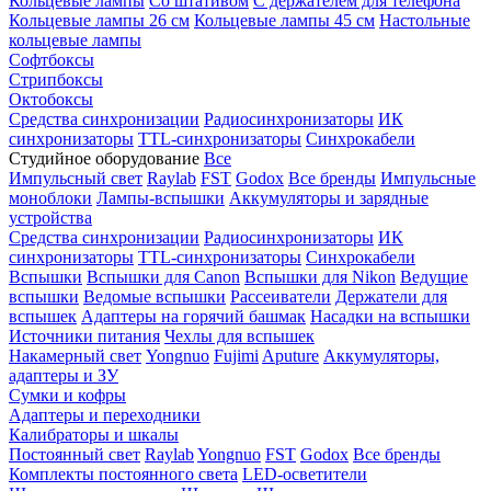
Кольцевые лампы
Со штативом
С держателем для телефона
Кольцевые лампы 26 см
Кольцевые лампы 45 см
Настольные
кольцевые лампы
Софтбоксы
Стрипбоксы
Октобоксы
Средства синхронизации
Радиосинхронизаторы
ИК
синхронизаторы
TTL-синхронизаторы
Синхрокабели
Студийное оборудование
Все
Импульсный свет
Raylab
FST
Godox
Все бренды
Импульсные
моноблоки
Лампы-вспышки
Аккумуляторы и зарядные
устройства
Средства синхронизации
Радиосинхронизаторы
ИК
синхронизаторы
TTL-синхронизаторы
Синхрокабели
Вспышки
Вспышки для Canon
Вспышки для Nikon
Ведущие
вспышки
Ведомые вспышки
Рассеиватели
Держатели для
вспышек
Адаптеры на горячий башмак
Насадки на вспышки
Источники питания
Чехлы для вспышек
Накамерный свет
Yongnuo
Fujimi
Aputure
Аккумуляторы,
адаптеры и ЗУ
Сумки и кофры
Адаптеры и переходники
Калибраторы и шкалы
Постоянный свет
Raylab
Yongnuo
FST
Godox
Все бренды
Комплекты постоянного света
LED-осветители