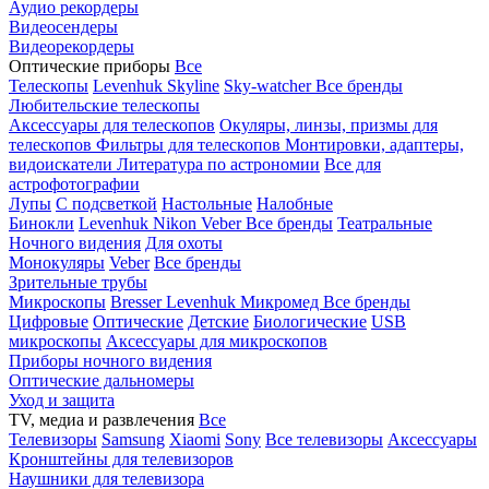
Аудио рекордеры
Видеосендеры
Видеорекордеры
Оптические приборы
Все
Телескопы
Levenhuk Skyline
Sky-watcher
Все бренды
Любительские телескопы
Аксессуары для телескопов
Окуляры, линзы, призмы для
телескопов
Фильтры для телескопов
Монтировки, адаптеры,
видоискатели
Литература по астрономии
Все для
астрофотографии
Лупы
С подсветкой
Настольные
Налобные
Бинокли
Levenhuk
Nikon
Veber
Все бренды
Театральные
Ночного видения
Для охоты
Монокуляры
Veber
Все бренды
Зрительные трубы
Микроскопы
Bresser
Levenhuk
Микромед
Все бренды
Цифровые
Оптические
Детские
Биологические
USB
микроскопы
Аксессуары для микроскопов
Приборы ночного видения
Оптические дальномеры
Уход и защита
TV, медиа и развлечения
Все
Телевизоры
Samsung
Xiaomi
Sony
Все телевизоры
Аксессуары
Кронштейны для телевизоров
Наушники для телевизора