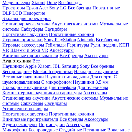
Медиаплееры
Xiaomi
Dune
Все бренды
Проекторы
Epson
Acer
Sony
LG
Все бренды
Портативные
DLP
LCD
Недорогие
Экраны для проекторов
Стационарная акустика
Акустические системы
Музыкальные
системы
Сабвуферы
Саундбары
Портативная акустика
Портативные колонки
Игровые приставки
Sony PlayStation
Nintendo
Все бренды
Игровые аксессуары
Геймпады
Гарнитуры
Рули, педали, КПП
VR
Шлемы и очки VR
Аксессуары
Виниловые проигрыватели
Все бренды
Аксессуары
Аудиотехника
Все
Наушники
Apple
Xiaomi
JBL
Samsung
Sony
Все бренды
Беспроводные
Bluetooth наушники
Накладные наушники
Вставные наушники
Наушники-вкладыши
Для спорта
С
шумоподавлением
С микрофоном
Наушники 3,5 мм
Проводные наушники
Для телефона
Для телевизора
Компьютерные наушники и гарнитуры
Аксессуары
Стационарная акустика
Акустические системы
Музыкальные
системы
Сабвуферы
Саундбары
Усилители и ресиверы
Портативная акустика
Портативные колонки
Виниловые проигрыватели
Все бренды
Аксессуары
Аудио рекордеры
Портастудии
Аксессуары
Микрофоны
Беспроводные
Студийные
Петличные
Вокальные