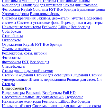
Штативы и моноподы
Штативы
Штативные головы
Моноподы
Площадки для штативов
Чехлы для штативов
Фотофоны
Raylab
Colorama
FST
Все бренды
Бумажные фоны
Хромакей фоны
Виниловые фоны
Системы крепления
Зажимы, держатели, муфты
Подвесные
системы
Системы установки фона
Переходники и адаптеры
Накамерные мониторы
Feelworld
Lilliput
Все бренды
Софтбоксы
Стрипбоксы
Октобоксы
Отражатели
Raylab
FST
Все бренды
Лампы и пайрекс
Рефлекторы, соты, шторки
Фотозонты
Фотобоксы
FST
Все бренды
Спецэффекты
Столы для предметной съемки
Стойки и журавли
Стойки для освещения
Журавли
Стойки
универсальные
Штанги, перекладины
Ролики для стоек
Си-
Стенды
Видеосъемка
Все
Видеокамеры
Panasonic
Все бренды
Full HD
Профессиональные
Видеокамеры 4K
Недорогие
Накамерные мониторы
Feelworld
Lilliput
Все бренды
Накамерный свет
Системы питания для накамерного света