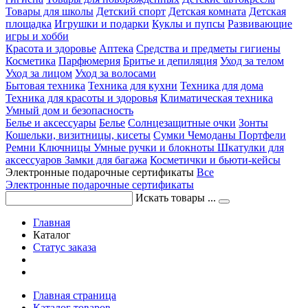
Товары для школы
Детский спорт
Детская комната
Детская
площадка
Игрушки и подарки
Куклы и пупсы
Развивающие
игры и хобби
Красота и здоровье
Аптека
Средства и предметы гигиены
Косметика
Парфюмерия
Бритье и депиляция
Уход за телом
Уход за лицом
Уход за волосами
Бытовая техника
Техника для кухни
Техника для дома
Техника для красоты и здоровья
Климатическая техника
Умный дом и безопасность
Белье и аксессуары
Белье
Солнцезащитные очки
Зонты
Кошельки, визитницы, кисеты
Сумки
Чемоданы
Портфели
Ремни
Ключницы
Умные ручки и блокноты
Шкатулки для
аксессуаров
Замки для багажа
Косметички и бьюти-кейсы
Электронные подарочные сертификаты
Все
Электронные подарочные сертификаты
Искать товары ...
Главная
Каталог
Статус заказа
Главная страница
Каталог товаров