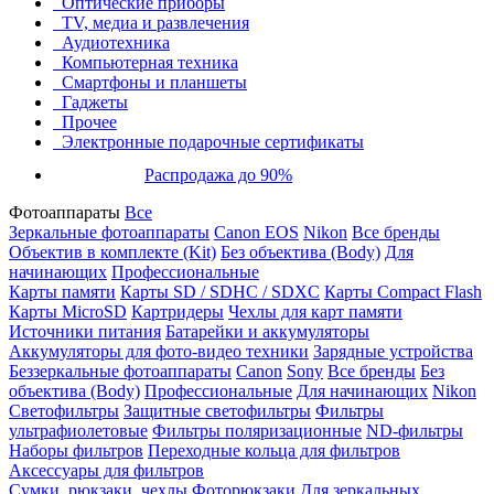
Оптические приборы
TV, медиа и развлечения
Аудиотехника
Компьютерная техника
Смартфоны и планшеты
Гаджеты
Прочее
Электронные подарочные сертификаты
Распродажа до 90%
Фотоаппараты
Все
Зеркальные фотоаппараты
Canon EOS
Nikon
Все бренды
Объектив в комплекте (Kit)
Без объектива (Body)
Для
начинающих
Профессиональные
Карты памяти
Карты SD / SDHC / SDXC
Карты Compact Flash
Карты MicroSD
Картридеры
Чехлы для карт памяти
Источники питания
Батарейки и аккумуляторы
Аккумуляторы для фото-видео техники
Зарядные устройства
Беззеркальные фотоаппараты
Canon
Sony
Все бренды
Без
объектива (Body)
Профессиональные
Для начинающих
Nikon
Светофильтры
Защитные светофильтры
Фильтры
ультрафиолетовые
Фильтры поляризационные
ND-фильтры
Наборы фильтров
Переходные кольца для фильтров
Аксессуары для фильтров
Сумки, рюкзаки, чехлы
Фоторюкзаки
Для зеркальных