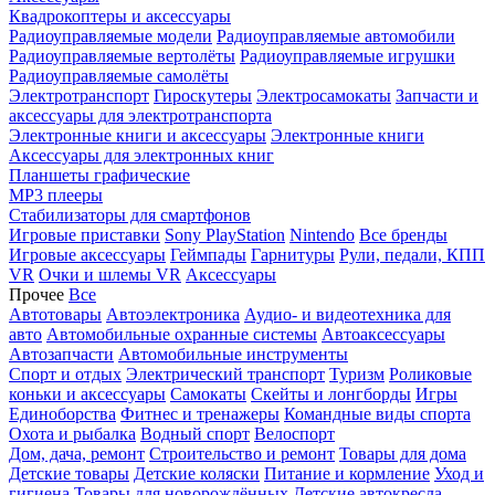
Квадрокоптеры и аксессуары
Радиоуправляемые модели
Радиоуправляемые автомобили
Радиоуправляемые вертолёты
Радиоуправляемые игрушки
Радиоуправляемые самолёты
Электротранспорт
Гироскутеры
Электросамокаты
Запчасти и
аксессуары для электротранспорта
Электронные книги и аксессуары
Электронные книги
Аксессуары для электронных книг
Планшеты графические
MP3 плееры
Стабилизаторы для смартфонов
Игровые приставки
Sony PlayStation
Nintendo
Все бренды
Игровые аксессуары
Геймпады
Гарнитуры
Рули, педали, КПП
VR
Очки и шлемы VR
Аксессуары
Прочее
Все
Автотовары
Автоэлектроника
Аудио- и видеотехника для
авто
Автомобильные охранные системы
Автоаксессуары
Автозапчасти
Автомобильные инструменты
Спорт и отдых
Электрический транспорт
Туризм
Роликовые
коньки и аксессуары
Самокаты
Скейты и лонгборды
Игры
Единоборства
Фитнес и тренажеры
Командные виды спорта
Охота и рыбалка
Водный спорт
Велоспорт
Дом, дача, ремонт
Строительство и ремонт
Товары для дома
Детские товары
Детские коляски
Питание и кормление
Уход и
гигиена
Товары для новорождённых
Детские автокресла