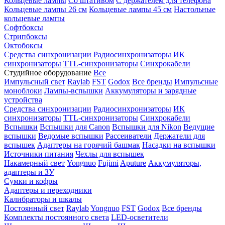
Кольцевые лампы
Со штативом
С держателем для телефона
Кольцевые лампы 26 см
Кольцевые лампы 45 см
Настольные
кольцевые лампы
Софтбоксы
Стрипбоксы
Октобоксы
Средства синхронизации
Радиосинхронизаторы
ИК
синхронизаторы
TTL-синхронизаторы
Синхрокабели
Студийное оборудование
Все
Импульсный свет
Raylab
FST
Godox
Все бренды
Импульсные
моноблоки
Лампы-вспышки
Аккумуляторы и зарядные
устройства
Средства синхронизации
Радиосинхронизаторы
ИК
синхронизаторы
TTL-синхронизаторы
Синхрокабели
Вспышки
Вспышки для Canon
Вспышки для Nikon
Ведущие
вспышки
Ведомые вспышки
Рассеиватели
Держатели для
вспышек
Адаптеры на горячий башмак
Насадки на вспышки
Источники питания
Чехлы для вспышек
Накамерный свет
Yongnuo
Fujimi
Aputure
Аккумуляторы,
адаптеры и ЗУ
Сумки и кофры
Адаптеры и переходники
Калибраторы и шкалы
Постоянный свет
Raylab
Yongnuo
FST
Godox
Все бренды
Комплекты постоянного света
LED-осветители