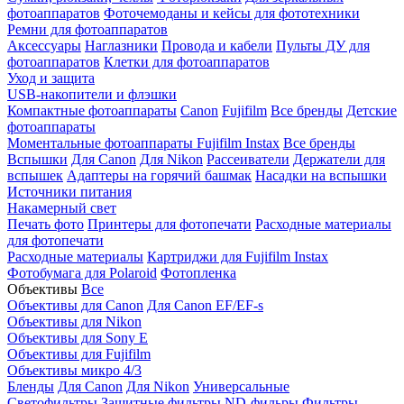
фотоаппаратов
Фоточемоданы и кейсы для фототехники
Ремни для фотоаппаратов
Аксессуары
Наглазники
Провода и кабели
Пульты ДУ для
фотоаппаратов
Клетки для фотоаппаратов
Уход и защита
USB-накопители и флэшки
Компактные фотоаппараты
Canon
Fujifilm
Все бренды
Детские
фотоаппараты
Моментальные фотоаппараты
Fujifilm Instax
Все бренды
Вспышки
Для Canon
Для Nikon
Рассеиватели
Держатели для
вспышек
Адаптеры на горячий башмак
Насадки на вспышки
Источники питания
Накамерный свет
Печать фото
Принтеры для фотопечати
Расходные материалы
для фотопечати
Расходные материалы
Картриджи для Fujifilm Instax
Фотобумага для Polaroid
Фотопленка
Объективы
Все
Объективы для Canon
Для Canon EF/EF-s
Объективы для Nikon
Объективы для Sony E
Объективы для Fujifilm
Объективы микро 4/3
Бленды
Для Canon
Для Nikon
Универсальные
Светофильтры
Защитные фильтры
ND-фильры
Фильтры