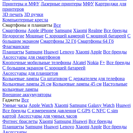
Принтеры и МФУ
Лазерные принтеры
МФУ
Картриджи для
принтеров
3D печать
3D ручки
Компьютерные кресла
Смартфоны и планшеты
Все
Смартфоны
Apple iPhone
Samsung
Xiaomi
Realme
Все бренды
Недорогие
Мощные
С хорошей камерой
С мощной батареей
С
большим экраном
Смартфоны 32 Гб
Смартфоны 64 Гб
Флагманские
Планшеты
Samsung
Huawei
Lenovo
Xiaomi
Apple
Все бренды
Аксессуары для смартфонов
Кнопочные мобильные телефоны
Alcatel
Nokia
F+
Все бренды
С большим экраном
С хорошей батареей
Аксессуары для планшетов
Кольцевые лампы
Со штативом
C держателем для телефона
Кольцевые лампы 26 см
Кольцевые лампы 45 см
Настольные
кольцевые лампы
Внешние аккумуляторы
Гаджеты
Все
Умные часы
Apple Watch
Xiaomi
Samsung Galaxy Watch
Huawei
Все бренды
C измерением давления
C GPS
C NFC
C sim
картой
Аксессуары для умных часов
Фитнес браслеты
Xiaomi
Samsung
Huawei
Все бренды
Планшеты
Samsung
Huawei
Lenovo
Xiaomi
Apple
Все бренды
Аксессуары