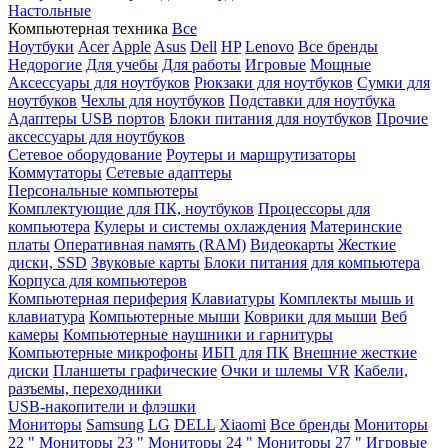
Настольные
Компьютерная техника
Все
Ноутбуки
Acer
Apple
Asus
Dell
HP
Lenovo
Все бренды
Недорогие
Для учебы
Для работы
Игровые
Мощные
Аксессуары для ноутбуков
Рюкзаки для ноутбуков
Сумки для
ноутбуков
Чехлы для ноутбуков
Подставки для ноутбука
Адаптеры USB портов
Блоки питания для ноутбуков
Прочие
аксессуары для ноутбуков
Сетевое оборудование
Роутеры и маршрутизаторы
Коммутаторы
Сетевые адаптеры
Персональные компьютеры
Комплектующие для ПК, ноутбуков
Процессоры для
компьютера
Кулеры и системы охлаждения
Материнские
платы
Оперативная память (RAM)
Видеокарты
Жесткие
диски, SSD
Звуковые карты
Блоки питания для компьютера
Корпуса для компьютеров
Компьютерная периферия
Клавиатуры
Комплекты мышь и
клавиатура
Компьютерные мыши
Коврики для мыши
Веб
камеры
Компьютерные наушники и гарнитуры
Компьютерные микрофоны
ИБП для ПК
Внешние жесткие
диски
Планшеты графические
Очки и шлемы VR
Кабели,
разъемы, переходники
USB-накопители и флэшки
Мониторы
Samsung
LG
DELL
Xiaomi
Все бренды
Мониторы
22 "
Мониторы 23 "
Мониторы 24 "
Мониторы 27 "
Игровые