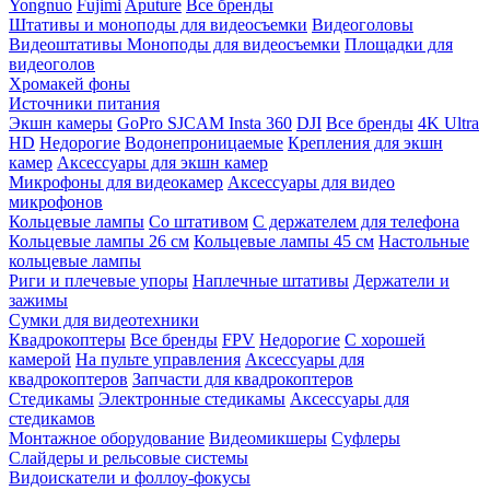
Yongnuo
Fujimi
Aputure
Все бренды
Штативы и моноподы для видеосъемки
Видеоголовы
Видеоштативы
Моноподы для видеосъемки
Площадки для
видеоголов
Хромакей фоны
Источники питания
Экшн камеры
GoPro
SJCAM
Insta 360
DJI
Все бренды
4K Ultra
HD
Недорогие
Водонепроницаемые
Крепления для экшн
камер
Аксессуары для экшн камер
Микрофоны для видеокамер
Аксессуары для видео
микрофонов
Кольцевые лампы
Со штативом
C держателем для телефона
Кольцевые лампы 26 см
Кольцевые лампы 45 см
Настольные
кольцевые лампы
Риги и плечевые упоры
Наплечные штативы
Держатели и
зажимы
Сумки для видеотехники
Квадрокоптеры
Все бренды
FPV
Недорогие
С хорошей
камерой
На пульте управления
Аксессуары для
квадрокоптеров
Запчасти для квадрокоптеров
Стедикамы
Электронные стедикамы
Аксессуары для
стедикамов
Монтажное оборудование
Видеомикшеры
Суфлеры
Слайдеры и рельсовые системы
Видоискатели и фоллоу-фокусы