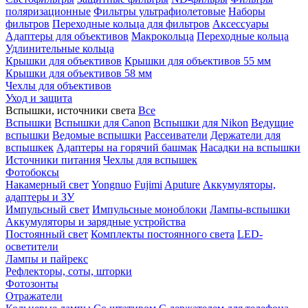
поляризационные
Фильтры ультрафиолетовые
Наборы
фильтров
Переходные кольца для фильтров
Аксессуары
Адаптеры для объективов
Макрокольца
Переходные кольца
Удлинительные кольца
Крышки для объективов
Крышки для объективов 55 мм
Крышки для объективов 58 мм
Чехлы для объективов
Уход и защита
Вспышки, источники света
Все
Вспышки
Вспышки для Canon
Вспышки для Nikon
Ведущие
вспышки
Ведомые вспышки
Рассеиватели
Держатели для
вспышкек
Адаптеры на горячий башмак
Насадки на вспышки
Источники питания
Чехлы для вспышек
Фотобоксы
Накамерный свет
Yongnuo
Fujimi
Aputure
Аккумуляторы,
адаптеры и ЗУ
Импульсный свет
Импульсные моноблоки
Лампы-вспышки
Аккумуляторы и зарядные устройства
Постоянный свет
Комплекты постоянного света
LED-
осветители
Лампы и пайрекс
Рефлекторы, соты, шторки
Фотозонты
Отражатели