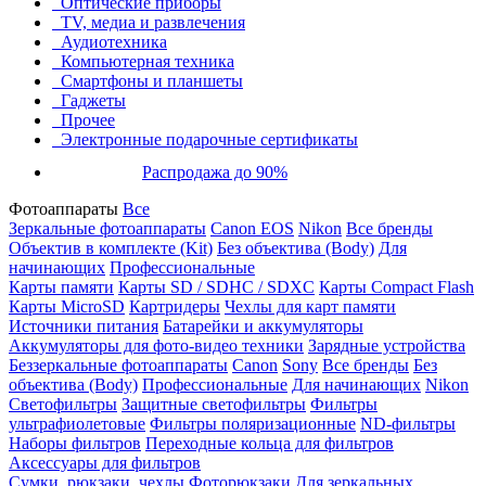
Оптические приборы
TV, медиа и развлечения
Аудиотехника
Компьютерная техника
Смартфоны и планшеты
Гаджеты
Прочее
Электронные подарочные сертификаты
Распродажа до 90%
Фотоаппараты
Все
Зеркальные фотоаппараты
Canon EOS
Nikon
Все бренды
Объектив в комплекте (Kit)
Без объектива (Body)
Для
начинающих
Профессиональные
Карты памяти
Карты SD / SDHC / SDXC
Карты Compact Flash
Карты MicroSD
Картридеры
Чехлы для карт памяти
Источники питания
Батарейки и аккумуляторы
Аккумуляторы для фото-видео техники
Зарядные устройства
Беззеркальные фотоаппараты
Canon
Sony
Все бренды
Без
объектива (Body)
Профессиональные
Для начинающих
Nikon
Светофильтры
Защитные светофильтры
Фильтры
ультрафиолетовые
Фильтры поляризационные
ND-фильтры
Наборы фильтров
Переходные кольца для фильтров
Аксессуары для фильтров
Сумки, рюкзаки, чехлы
Фоторюкзаки
Для зеркальных