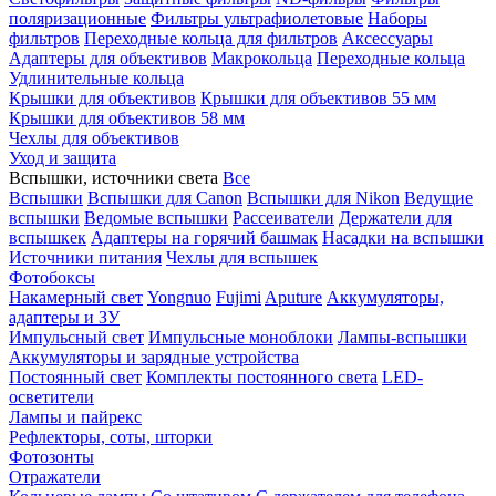
поляризационные
Фильтры ультрафиолетовые
Наборы
фильтров
Переходные кольца для фильтров
Аксессуары
Адаптеры для объективов
Макрокольца
Переходные кольца
Удлинительные кольца
Крышки для объективов
Крышки для объективов 55 мм
Крышки для объективов 58 мм
Чехлы для объективов
Уход и защита
Вспышки, источники света
Все
Вспышки
Вспышки для Canon
Вспышки для Nikon
Ведущие
вспышки
Ведомые вспышки
Рассеиватели
Держатели для
вспышкек
Адаптеры на горячий башмак
Насадки на вспышки
Источники питания
Чехлы для вспышек
Фотобоксы
Накамерный свет
Yongnuo
Fujimi
Aputure
Аккумуляторы,
адаптеры и ЗУ
Импульсный свет
Импульсные моноблоки
Лампы-вспышки
Аккумуляторы и зарядные устройства
Постоянный свет
Комплекты постоянного света
LED-
осветители
Лампы и пайрекс
Рефлекторы, соты, шторки
Фотозонты
Отражатели