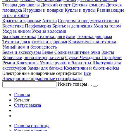
Товары для школы
Детский спорт
Детская комната
Детская
площадка
Игрушки и подарки
Куклы и пупсы
Развивающие
игры и хобби
Красота и здоровье
Аптека
Средства и предметы гигиены
Косметика
Парфюмерия
Бритье и депиляция
Уход за телом
Уход за лицом
Уход за волосами
Бытовая техника
Техника для кухни
Техника для дома
Техника для красоты и здоровья
Климатическая техника
Умный дом и безопасность
Белье и аксессуары
Белье
Солнцезащитные очки
Зонты
Кошельки, визитницы, кисеты
Сумки
Чемоданы
Портфели
Ремни
Ключницы
Умные ручки и блокноты
Шкатулки для
аксессуаров
Замки для багажа
Косметички и бьюти-кейсы
Электронные подарочные сертификаты
Все
Электронные подарочные сертификаты
Искать товары ...
Главная
Каталог
Статус заказа
Главная страница
Каталог товаров