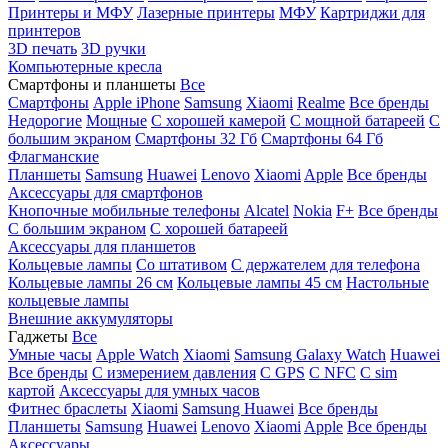
Принтеры и МФУ
Лазерные принтеры
МФУ
Картриджи для
принтеров
3D печать
3D ручки
Компьютерные кресла
Смартфоны и планшеты
Все
Смартфоны
Apple iPhone
Samsung
Xiaomi
Realme
Все бренды
Недорогие
Мощные
С хорошей камерой
С мощной батареей
С
большим экраном
Смартфоны 32 Гб
Смартфоны 64 Гб
Флагманские
Планшеты
Samsung
Huawei
Lenovo
Xiaomi
Apple
Все бренды
Аксессуары для смартфонов
Кнопочные мобильные телефоны
Alcatel
Nokia
F+
Все бренды
С большим экраном
С хорошей батареей
Аксессуары для планшетов
Кольцевые лампы
Со штативом
C держателем для телефона
Кольцевые лампы 26 см
Кольцевые лампы 45 см
Настольные
кольцевые лампы
Внешние аккумуляторы
Гаджеты
Все
Умные часы
Apple Watch
Xiaomi
Samsung Galaxy Watch
Huawei
Все бренды
C измерением давления
C GPS
C NFC
C sim
картой
Аксессуары для умных часов
Фитнес браслеты
Xiaomi
Samsung
Huawei
Все бренды
Планшеты
Samsung
Huawei
Lenovo
Xiaomi
Apple
Все бренды
Аксессуары