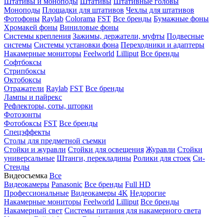
Штативы и моноподы
Штативы
Штативные головы
Моноподы
Площадки для штативов
Чехлы для штативов
Фотофоны
Raylab
Colorama
FST
Все бренды
Бумажные фоны
Хромакей фоны
Виниловые фоны
Системы крепления
Зажимы, держатели, муфты
Подвесные
системы
Системы установки фона
Переходники и адаптеры
Накамерные мониторы
Feelworld
Lilliput
Все бренды
Софтбоксы
Стрипбоксы
Октобоксы
Отражатели
Raylab
FST
Все бренды
Лампы и пайрекс
Рефлекторы, соты, шторки
Фотозонты
Фотобоксы
FST
Все бренды
Спецэффекты
Столы для предметной съемки
Стойки и журавли
Стойки для освещения
Журавли
Стойки
универсальные
Штанги, перекладины
Ролики для стоек
Си-
Стенды
Видеосъемка
Все
Видеокамеры
Panasonic
Все бренды
Full HD
Профессиональные
Видеокамеры 4K
Недорогие
Накамерные мониторы
Feelworld
Lilliput
Все бренды
Накамерный свет
Системы питания для накамерного света