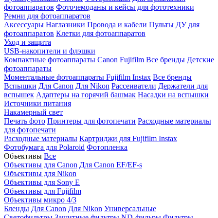
фотоаппаратов
Фоточемоданы и кейсы для фототехники
Ремни для фотоаппаратов
Аксессуары
Наглазники
Провода и кабели
Пульты ДУ для
фотоаппаратов
Клетки для фотоаппаратов
Уход и защита
USB-накопители и флэшки
Компактные фотоаппараты
Canon
Fujifilm
Все бренды
Детские
фотоаппараты
Моментальные фотоаппараты
Fujifilm Instax
Все бренды
Вспышки
Для Canon
Для Nikon
Рассеиватели
Держатели для
вспышек
Адаптеры на горячий башмак
Насадки на вспышки
Источники питания
Накамерный свет
Печать фото
Принтеры для фотопечати
Расходные материалы
для фотопечати
Расходные материалы
Картриджи для Fujifilm Instax
Фотобумага для Polaroid
Фотопленка
Объективы
Все
Объективы для Canon
Для Canon EF/EF-s
Объективы для Nikon
Объективы для Sony E
Объективы для Fujifilm
Объективы микро 4/3
Бленды
Для Canon
Для Nikon
Универсальные
Светофильтры
Защитные фильтры
ND-фильры
Фильтры