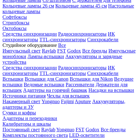
Кольцевые лампы
Со штативом
С держателем для телефона
Кольцевые лампы 26 см
Кольцевые лампы 45 см
Настольные
кольцевые лампы
Софтбоксы
Стрипбоксы
Октобоксы
Средства синхронизации
Радиосинхронизаторы
ИК
синхронизаторы
TTL-синхронизаторы
Синхрокабели
Студийное оборудование
Все
Импульсный свет
Raylab
FST
Godox
Все бренды
Импульсные
моноблоки
Лампы-вспышки
Аккумуляторы и зарядные
устройства
Средства синхронизации
Радиосинхронизаторы
ИК
синхронизаторы
TTL-синхронизаторы
Синхрокабели
Вспышки
Вспышки для Canon
Вспышки для Nikon
Ведущие
вспышки
Ведомые вспышки
Рассеиватели
Держатели для
вспышек
Адаптеры на горячий башмак
Насадки на вспышки
Источники питания
Чехлы для вспышек
Накамерный свет
Yongnuo
Fujimi
Aputure
Аккумуляторы,
адаптеры и ЗУ
Сумки и кофры
Адаптеры и переходники
Калибраторы и шкалы
Постоянный свет
Raylab
Yongnuo
FST
Godox
Все бренды
Комплекты постоянного света
LED-осветители