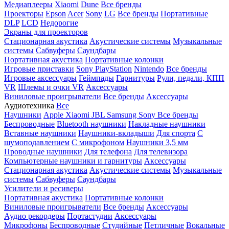
Медиаплееры
Xiaomi
Dune
Все бренды
Проекторы
Epson
Acer
Sony
LG
Все бренды
Портативные
DLP
LCD
Недорогие
Экраны для проекторов
Стационарная акустика
Акустические системы
Музыкальные
системы
Сабвуферы
Саундбары
Портативная акустика
Портативные колонки
Игровые приставки
Sony PlayStation
Nintendo
Все бренды
Игровые аксессуары
Геймпады
Гарнитуры
Рули, педали, КПП
VR
Шлемы и очки VR
Аксессуары
Виниловые проигрыватели
Все бренды
Аксессуары
Аудиотехника
Все
Наушники
Apple
Xiaomi
JBL
Samsung
Sony
Все бренды
Беспроводные
Bluetooth наушники
Накладные наушники
Вставные наушники
Наушники-вкладыши
Для спорта
С
шумоподавлением
С микрофоном
Наушники 3,5 мм
Проводные наушники
Для телефона
Для телевизора
Компьютерные наушники и гарнитуры
Аксессуары
Стационарная акустика
Акустические системы
Музыкальные
системы
Сабвуферы
Саундбары
Усилители и ресиверы
Портативная акустика
Портативные колонки
Виниловые проигрыватели
Все бренды
Аксессуары
Аудио рекордеры
Портастудии
Аксессуары
Микрофоны
Беспроводные
Студийные
Петличные
Вокальные