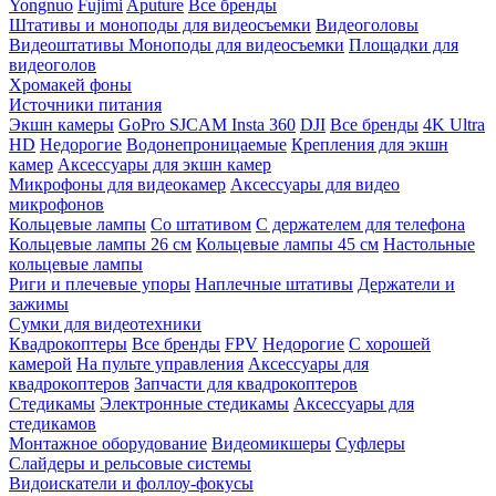
Yongnuo
Fujimi
Aputure
Все бренды
Штативы и моноподы для видеосъемки
Видеоголовы
Видеоштативы
Моноподы для видеосъемки
Площадки для
видеоголов
Хромакей фоны
Источники питания
Экшн камеры
GoPro
SJCAM
Insta 360
DJI
Все бренды
4K Ultra
HD
Недорогие
Водонепроницаемые
Крепления для экшн
камер
Аксессуары для экшн камер
Микрофоны для видеокамер
Аксессуары для видео
микрофонов
Кольцевые лампы
Со штативом
C держателем для телефона
Кольцевые лампы 26 см
Кольцевые лампы 45 см
Настольные
кольцевые лампы
Риги и плечевые упоры
Наплечные штативы
Держатели и
зажимы
Сумки для видеотехники
Квадрокоптеры
Все бренды
FPV
Недорогие
С хорошей
камерой
На пульте управления
Аксессуары для
квадрокоптеров
Запчасти для квадрокоптеров
Стедикамы
Электронные стедикамы
Аксессуары для
стедикамов
Монтажное оборудование
Видеомикшеры
Суфлеры
Слайдеры и рельсовые системы
Видоискатели и фоллоу-фокусы