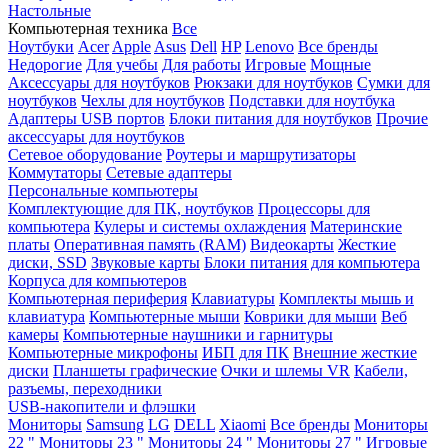
Настольные
Компьютерная техника
Все
Ноутбуки
Acer
Apple
Asus
Dell
HP
Lenovo
Все бренды
Недорогие
Для учебы
Для работы
Игровые
Мощные
Аксессуары для ноутбуков
Рюкзаки для ноутбуков
Сумки для
ноутбуков
Чехлы для ноутбуков
Подставки для ноутбука
Адаптеры USB портов
Блоки питания для ноутбуков
Прочие
аксессуары для ноутбуков
Сетевое оборудование
Роутеры и маршрутизаторы
Коммутаторы
Сетевые адаптеры
Персональные компьютеры
Комплектующие для ПК, ноутбуков
Процессоры для
компьютера
Кулеры и системы охлаждения
Материнские
платы
Оперативная память (RAM)
Видеокарты
Жесткие
диски, SSD
Звуковые карты
Блоки питания для компьютера
Корпуса для компьютеров
Компьютерная периферия
Клавиатуры
Комплекты мышь и
клавиатура
Компьютерные мыши
Коврики для мыши
Веб
камеры
Компьютерные наушники и гарнитуры
Компьютерные микрофоны
ИБП для ПК
Внешние жесткие
диски
Планшеты графические
Очки и шлемы VR
Кабели,
разъемы, переходники
USB-накопители и флэшки
Мониторы
Samsung
LG
DELL
Xiaomi
Все бренды
Мониторы
22 "
Мониторы 23 "
Мониторы 24 "
Мониторы 27 "
Игровые