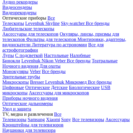
Аудио рекордеры
Видеосендеры
Видеорекордеры
Оптические приборы
Все
Телескопы
Levenhuk Skyline
Sky-watcher
Все бренды
Любительские телескопы
Аксессуары для телескопов
Окуляры, линзы, призмы для
телескопов
Фильтры для телескопов
Монтировки, адаптеры,
видоискатели
Литература по астрономии
Все для
астрофотографии
Лупы
С подсветкой
Настольные
Налобные
Бинокли
Levenhuk
Nikon
Veber
Все бренды
Театральные
Ночного видения
Для охоты
Монокуляры
Veber
Все бренды
Зрительные трубы
Микроскопы
Bresser
Levenhuk
Микромед
Все бренды
Цифровые
Оптические
Детские
Биологические
USB
микроскопы
Аксессуары для микроскопов
Приборы ночного видения
Оптические дальномеры
Уход и защита
TV, медиа и развлечения
Все
Телевизоры
Samsung
Xiaomi
Sony
Все телевизоры
Аксессуары
Кронштейны для телевизоров
Наушники для телевизора