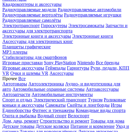
Квадрокоптеры и аксессуары
Радиоуправляемые модели
Радиоуправляемые автомобили
Радиоуправляемые вертолёты
Радиоуправляемые игрушки
Радиоуправляемые самолёты
Электротранспорт
Гироскутеры
Электросамокаты
Запчасти и
аксессуары для электротранспорта
Электронные книги и аксессуары
Электронные книги
Аксессуары для электронных книг
Планшеты графические
MP3 плееры
Стабилизаторы для смартфонов
Игровые приставки
Sony PlayStation
Nintendo
Все бренды
Игровые аксессуары
Геймпады
Гарнитуры
Рули, педали, КПП
VR
Очки и шлемы VR
Аксессуары
Прочее
Все
Автотовары
Автоэлектроника
Аудио- и видеотехника для
авто
Автомобильные охранные системы
Автоаксессуары
Автозапчасти
Автомобильные инструменты
Спорт и отдых
Электрический транспорт
Туризм
Роликовые
коньки и аксессуары
Самокаты
Скейты и лонгборды
Игры
Единоборства
Фитнес и тренажеры
Командные виды спорта
Охота и рыбалка
Водный спорт
Велоспорт
Дом, дача, ремонт
Строительство и ремонт
Товары для дома
Детские товары
Детские коляски
Питание и кормление
Уход и
гигиена
Товары для новорождённых
Детские автокресла