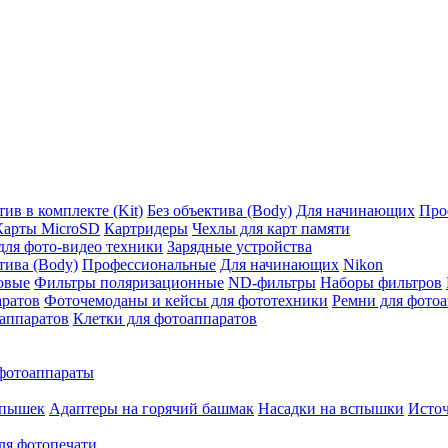
ив в комплекте (Kit)
Без объектива (Body)
Для начинающих
Про
Карты MicroSD
Картридеры
Чехлы для карт памяти
ля фото-видео техники
Зарядные устройства
тива (Body)
Профессиональные
Для начинающих
Nikon
овые
Фильтры поляризационные
ND-фильтры
Наборы фильтров
аратов
Фоточемоданы и кейсы для фототехники
Ремни для фото
аппаратов
Клетки для фотоаппаратов
фотоаппараты
спышек
Адаптеры на горячий башмак
Насадки на вспышки
Исто
ля фотопечати