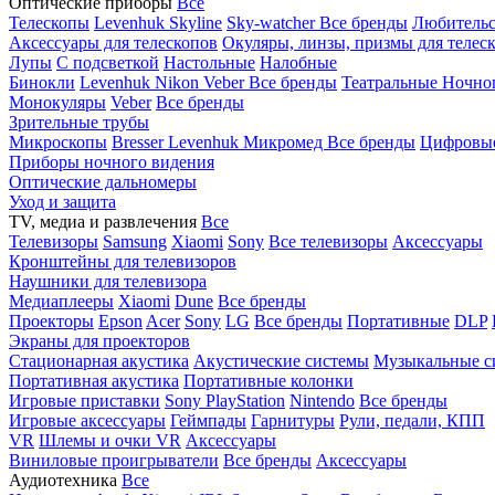
Оптические приборы
Все
Телескопы
Levenhuk Skyline
Sky-watcher
Все бренды
Любительс
Аксессуары для телескопов
Окуляры, линзы, призмы для телес
Лупы
С подсветкой
Настольные
Налобные
Бинокли
Levenhuk
Nikon
Veber
Все бренды
Театральные
Ночно
Монокуляры
Veber
Все бренды
Зрительные трубы
Микроскопы
Bresser
Levenhuk
Микромед
Все бренды
Цифровы
Приборы ночного видения
Оптические дальномеры
Уход и защита
TV, медиа и развлечения
Все
Телевизоры
Samsung
Xiaomi
Sony
Все телевизоры
Аксессуары
Кронштейны для телевизоров
Наушники для телевизора
Медиаплееры
Xiaomi
Dune
Все бренды
Проекторы
Epson
Acer
Sony
LG
Все бренды
Портативные
DLP
Экраны для проекторов
Стационарная акустика
Акустические системы
Музыкальные с
Портативная акустика
Портативные колонки
Игровые приставки
Sony PlayStation
Nintendo
Все бренды
Игровые аксессуары
Геймпады
Гарнитуры
Рули, педали, КПП
VR
Шлемы и очки VR
Аксессуары
Виниловые проигрыватели
Все бренды
Аксессуары
Аудиотехника
Все