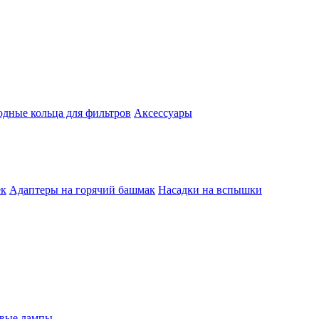
одные кольца для фильтров
Аксессуары
ек
Адаптеры на горячий башмак
Насадки на вспышки
евые лампы