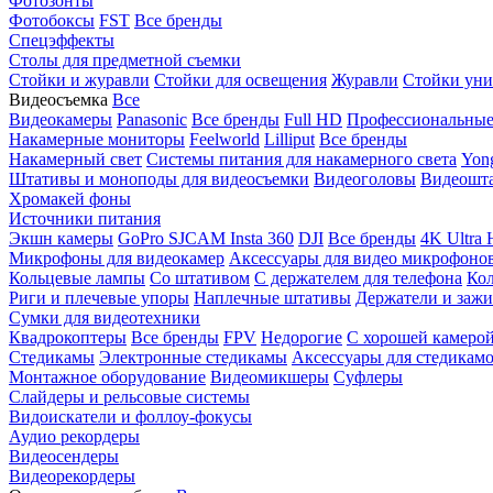
Фотозонты
Фотобоксы
FST
Все бренды
Спецэффекты
Столы для предметной съемки
Стойки и журавли
Стойки для освещения
Журавли
Стойки уни
Видеосъемка
Все
Видеокамеры
Panasonic
Все бренды
Full HD
Профессиональны
Накамерные мониторы
Feelworld
Lilliput
Все бренды
Накамерный свет
Системы питания для накамерного света
Yon
Штативы и моноподы для видеосъемки
Видеоголовы
Видеошт
Хромакей фоны
Источники питания
Экшн камеры
GoPro
SJCAM
Insta 360
DJI
Все бренды
4K Ultra
Микрофоны для видеокамер
Аксессуары для видео микрофоно
Кольцевые лампы
Со штативом
C держателем для телефона
Кол
Риги и плечевые упоры
Наплечные штативы
Держатели и заж
Сумки для видеотехники
Квадрокоптеры
Все бренды
FPV
Недорогие
С хорошей камеро
Стедикамы
Электронные стедикамы
Аксессуары для стедикам
Монтажное оборудование
Видеомикшеры
Суфлеры
Слайдеры и рельсовые системы
Видоискатели и фоллоу-фокусы
Аудио рекордеры
Видеосендеры
Видеорекордеры