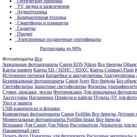
Оптические приборы
TV, медиа и развлечения
Аудиотехника
Компьютерная техника
Смартфоны и планшеты
Гаджеты
Прочее
Электронные подарочные сертификаты
Распродажа до 90%
Фотоаппараты
Все
Зеркальные фотоаппараты
Canon EOS
Nikon
Все бренды
Объект
Карты памяти
Карты SD / SDHC / SDXC
Карты Compact Flash
Источники питания
Батарейки и аккумуляторы
Аккумуляторы д
Беззеркальные фотоаппараты
Canon
Sony
Все бренды
Без объек
Светофильтры
Защитные светофильтры
Фильтры ультрафиолет
Сумки, рюкзаки, чехлы
Фоторюкзаки
Для зеркальных фотоапп
Аксессуары
Наглазники
Провода и кабели
Пульты ДУ для фото
Уход и защита
USB-накопители и флэшки
Компактные фотоаппараты
Canon
Fujifilm
Все бренды
Детские 
Моментальные фотоаппараты
Fujifilm Instax
Все бренды
Вспышки
Для Canon
Для Nikon
Рассеиватели
Держатели для в
Накамерный свет
Печать фото
Принтеры для фотопечати
Расходные материалы д