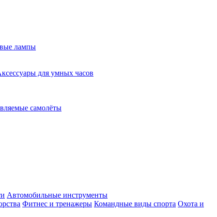
евые лампы
ксессуары для умных часов
вляемые самолёты
ти
Автомобильные инструменты
орства
Фитнес и тренажеры
Командные виды спорта
Охота и