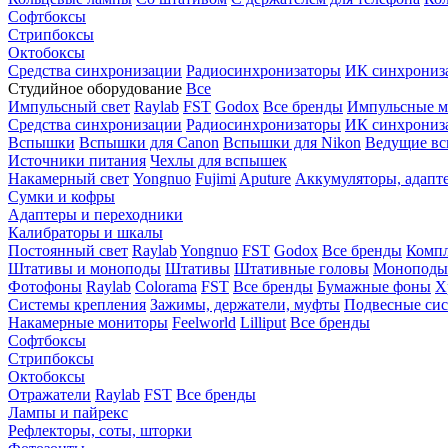
Софтбоксы
Стрипбоксы
Октобоксы
Средства синхронизации
Радиосинхронизаторы
ИК синхрониз
Студийное оборудование
Все
Импульсный свет
Raylab
FST
Godox
Все бренды
Импульсные м
Средства синхронизации
Радиосинхронизаторы
ИК синхрониз
Вспышки
Вспышки для Canon
Вспышки для Nikon
Ведущие в
Источники питания
Чехлы для вспышек
Накамерный свет
Yongnuo
Fujimi
Aputure
Аккумуляторы, адапт
Сумки и кофры
Адаптеры и переходники
Калибраторы и шкалы
Постоянный свет
Raylab
Yongnuo
FST
Godox
Все бренды
Компл
Штативы и моноподы
Штативы
Штативные головы
Моноподы
Фотофоны
Raylab
Colorama
FST
Все бренды
Бумажные фоны
Х
Системы крепления
Зажимы, держатели, муфты
Подвесные си
Накамерные мониторы
Feelworld
Lilliput
Все бренды
Софтбоксы
Стрипбоксы
Октобоксы
Отражатели
Raylab
FST
Все бренды
Лампы и пайрекс
Рефлекторы, соты, шторки