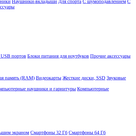
шники
Наушники-вкладыши
Для спорта
С шумоподавлением
С
ссуары
 USB портов
Блоки питания для ноутбуков
Прочие аксессуары
ая память (RAM)
Видеокарты
Жесткие диски, SSD
Звуковые
мпьютерные наушники и гарнитуры
Компьютерные
ьшим экраном
Смартфоны 32 Гб
Смартфоны 64 Гб