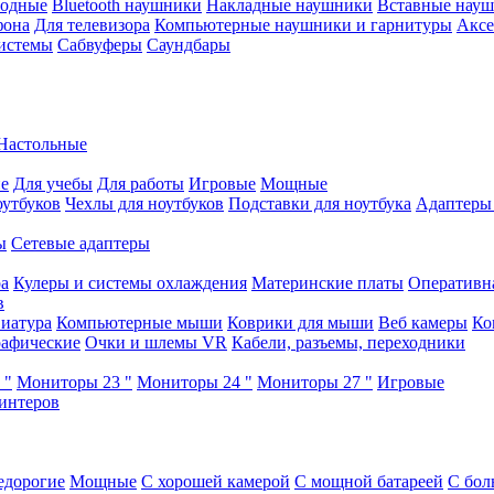
водные
Bluetooth наушники
Накладные наушники
Вставные нау
фона
Для телевизора
Компьютерные наушники и гарнитуры
Аксе
истемы
Сабвуферы
Саундбары
Настольные
е
Для учебы
Для работы
Игровые
Мощные
оутбуков
Чехлы для ноутбуков
Подставки для ноутбука
Адаптеры
ы
Сетевые адаптеры
ра
Кулеры и системы охлаждения
Материнские платы
Оперативн
в
иатура
Компьютерные мыши
Коврики для мыши
Веб камеры
Ко
афические
Очки и шлемы VR
Кабели, разъемы, переходники
 "
Мониторы 23 "
Мониторы 24 "
Мониторы 27 "
Игровые
интеров
едорогие
Мощные
С хорошей камерой
С мощной батареей
С бол