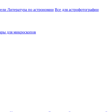
тели
Литература по астрономии
Все для астрофотографии
ары для микроскопов