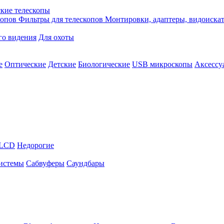
кие телескопы
копов
Фильтры для телескопов
Монтировки, адаптеры, видоиска
го видения
Для охоты
е
Оптические
Детские
Биологические
USB микроскопы
Аксессу
LCD
Недорогие
истемы
Сабвуферы
Саундбары