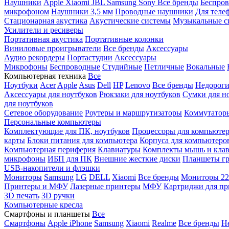
Наушники
Apple
Xiaomi
JBL
Samsung
Sony
Все бренды
Беспро
микрофоном
Наушники 3,5 мм
Проводные наушники
Для теле
Стационарная акустика
Акустические системы
Музыкальные с
Усилители и ресиверы
Портативная акустика
Портативные колонки
Виниловые проигрыватели
Все бренды
Аксессуары
Аудио рекордеры
Портастудии
Аксессуары
Микрофоны
Беспроводные
Студийные
Петличные
Вокальные
Компьютерная техника
Все
Ноутбуки
Acer
Apple
Asus
Dell
HP
Lenovo
Все бренды
Недороги
Аксессуары для ноутбуков
Рюкзаки для ноутбуков
Сумки для н
для ноутбуков
Сетевое оборудование
Роутеры и маршрутизаторы
Коммутатор
Персональные компьютеры
Комплектующие для ПК, ноутбуков
Процессоры для компьюте
карты
Блоки питания для компьютера
Корпуса для компьютеро
Компьютерная периферия
Клавиатуры
Комплекты мышь и клав
микрофоны
ИБП для ПК
Внешние жесткие диски
Планшеты гр
USB-накопители и флэшки
Мониторы
Samsung
LG
DELL
Xiaomi
Все бренды
Мониторы 22
Принтеры и МФУ
Лазерные принтеры
МФУ
Картриджи для пр
3D печать
3D ручки
Компьютерные кресла
Смартфоны и планшеты
Все
Смартфоны
Apple iPhone
Samsung
Xiaomi
Realme
Все бренды
Н