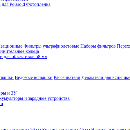
для Polaroid
Фотопленка
изационные
Фильтры ультрафиолетовые
Наборы фильтров
Перех
инительные кольца
 для объективов 58 мм
спышки
Ведомые вспышки
Рассеиватели
Держатели для вспышк
еры и ЗУ
кумуляторы и зарядные устройства
ли
ьцевые лампы 26 см
Кольцевые лампы 45 см
Настольные кольц