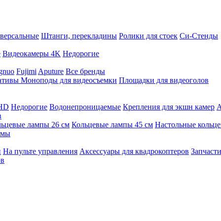
версальные
Штанги, перекладины
Ролики для стоек
Си-Стенды
е
Видеокамеры 4K
Недорогие
gnuo
Fujimi
Aputure
Все бренды
ативы
Моноподы для видеосъемки
Площадки для видеоголов
 HD
Недорогие
Водонепроницаемые
Крепления для экшн камер
А
в
ьцевые лампы 26 см
Кольцевые лампы 45 см
Настольные кольц
имы
й
На пульте управления
Аксессуары для квадрокоптеров
Запчасти
ов