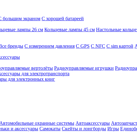
С большим экраном
С хорошей батареей
ьцевые лампы 26 см
Кольцевые лампы 45 см
Настольные кольц
Все бренды
C измерением давления
C GPS
C NFC
C sim картой
А
сессуары
оуправляемые вертолёты
Радиоуправляемые игрушки
Радиоупра
ксессуары для электротранспорта
ары для электронных книг
Автомобильные охранные системы
Автоаксессуары
Автозапчас
ньки и аксессуары
Самокаты
Скейты и лонгборды
Игры
Единоб