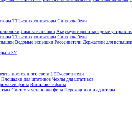
аторы
TTL-синхронизаторы
Синхрокабели
оноблоки
Лампы-вспышки
Аккумуляторы и зарядные устройств
аторы
TTL-синхронизаторы
Синхрокабели
спышки
Ведомые вспышки
Рассеиватели
Держатели для вспыше
еры и ЗУ
екты постоянного света
LED-осветители
Площадки для штативов
Чехлы для штативов
ромакей фоны
Виниловые фоны
стемы
Системы установки фона
Переходники и адаптеры