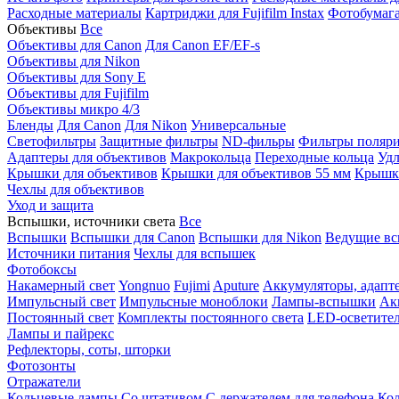
Расходные материалы
Картриджи для Fujifilm Instax
Фотобумага 
Объективы
Все
Объективы для Canon
Для Canon EF/EF-s
Объективы для Nikon
Объективы для Sony E
Объективы для Fujifilm
Объективы микро 4/3
Бленды
Для Canon
Для Nikon
Универсальные
Светофильтры
Защитные фильтры
ND-фильры
Фильтры поляр
Адаптеры для объективов
Макрокольца
Переходные кольца
Удл
Крышки для объективов
Крышки для объективов 55 мм
Крышки
Чехлы для объективов
Уход и защита
Вспышки, источники света
Все
Вспышки
Вспышки для Canon
Вспышки для Nikon
Ведущие в
Источники питания
Чехлы для вспышек
Фотобоксы
Накамерный свет
Yongnuo
Fujimi
Aputure
Аккумуляторы, адапт
Импульсный свет
Импульсные моноблоки
Лампы-вспышки
Ак
Постоянный свет
Комплекты постоянного света
LED-осветите
Лампы и пайрекс
Рефлекторы, соты, шторки
Фотозонты
Отражатели
Кольцевые лампы
Со штативом
С держателем для телефона
Кол