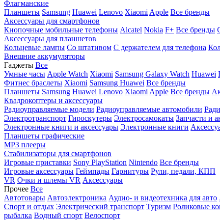
Флагманские
Планшеты
Samsung
Huawei
Lenovo
Xiaomi
Apple
Все бренды
Аксессуары для смартфонов
Кнопочные мобильные телефоны
Alcatel
Nokia
F+
Все бренды
Аксессуары для планшетов
Кольцевые лампы
Со штативом
C держателем для телефона
Кол
Внешние аккумуляторы
Гаджеты
Все
Умные часы
Apple Watch
Xiaomi
Samsung Galaxy Watch
Huawei
Фитнес браслеты
Xiaomi
Samsung
Huawei
Все бренды
Планшеты
Samsung
Huawei
Lenovo
Xiaomi
Apple
Все бренды
Ак
Квадрокоптеры и аксессуары
Радиоуправляемые модели
Радиоуправляемые автомобили
Ради
Электротранспорт
Гироскутеры
Электросамокаты
Запчасти и а
Электронные книги и аксессуары
Электронные книги
Аксессу
Планшеты графические
MP3 плееры
Стабилизаторы для смартфонов
Игровые приставки
Sony PlayStation
Nintendo
Все бренды
Игровые аксессуары
Геймпады
Гарнитуры
Рули, педали, КПП
VR
Очки и шлемы VR
Аксессуары
Прочее
Все
Автотовары
Автоэлектроника
Аудио- и видеотехника для авто
Спорт и отдых
Электрический транспорт
Туризм
Роликовые ко
рыбалка
Водный спорт
Велоспорт