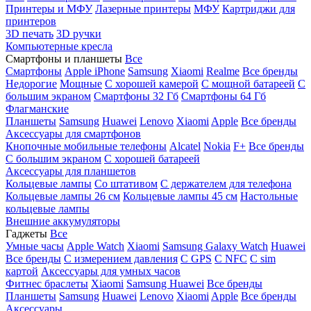
Принтеры и МФУ
Лазерные принтеры
МФУ
Картриджи для
принтеров
3D печать
3D ручки
Компьютерные кресла
Смартфоны и планшеты
Все
Смартфоны
Apple iPhone
Samsung
Xiaomi
Realme
Все бренды
Недорогие
Мощные
С хорошей камерой
С мощной батареей
С
большим экраном
Смартфоны 32 Гб
Смартфоны 64 Гб
Флагманские
Планшеты
Samsung
Huawei
Lenovo
Xiaomi
Apple
Все бренды
Аксессуары для смартфонов
Кнопочные мобильные телефоны
Alcatel
Nokia
F+
Все бренды
С большим экраном
С хорошей батареей
Аксессуары для планшетов
Кольцевые лампы
Со штативом
C держателем для телефона
Кольцевые лампы 26 см
Кольцевые лампы 45 см
Настольные
кольцевые лампы
Внешние аккумуляторы
Гаджеты
Все
Умные часы
Apple Watch
Xiaomi
Samsung Galaxy Watch
Huawei
Все бренды
C измерением давления
C GPS
C NFC
C sim
картой
Аксессуары для умных часов
Фитнес браслеты
Xiaomi
Samsung
Huawei
Все бренды
Планшеты
Samsung
Huawei
Lenovo
Xiaomi
Apple
Все бренды
Аксессуары