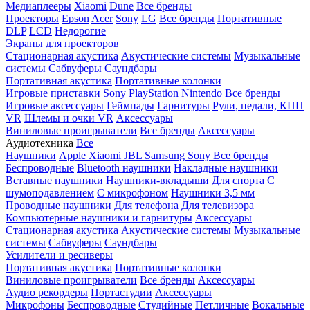
Медиаплееры
Xiaomi
Dune
Все бренды
Проекторы
Epson
Acer
Sony
LG
Все бренды
Портативные
DLP
LCD
Недорогие
Экраны для проекторов
Стационарная акустика
Акустические системы
Музыкальные
системы
Сабвуферы
Саундбары
Портативная акустика
Портативные колонки
Игровые приставки
Sony PlayStation
Nintendo
Все бренды
Игровые аксессуары
Геймпады
Гарнитуры
Рули, педали, КПП
VR
Шлемы и очки VR
Аксессуары
Виниловые проигрыватели
Все бренды
Аксессуары
Аудиотехника
Все
Наушники
Apple
Xiaomi
JBL
Samsung
Sony
Все бренды
Беспроводные
Bluetooth наушники
Накладные наушники
Вставные наушники
Наушники-вкладыши
Для спорта
С
шумоподавлением
С микрофоном
Наушники 3,5 мм
Проводные наушники
Для телефона
Для телевизора
Компьютерные наушники и гарнитуры
Аксессуары
Стационарная акустика
Акустические системы
Музыкальные
системы
Сабвуферы
Саундбары
Усилители и ресиверы
Портативная акустика
Портативные колонки
Виниловые проигрыватели
Все бренды
Аксессуары
Аудио рекордеры
Портастудии
Аксессуары
Микрофоны
Беспроводные
Студийные
Петличные
Вокальные