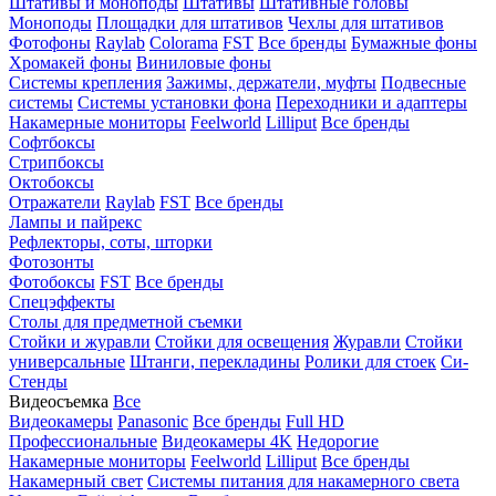
Штативы и моноподы
Штативы
Штативные головы
Моноподы
Площадки для штативов
Чехлы для штативов
Фотофоны
Raylab
Colorama
FST
Все бренды
Бумажные фоны
Хромакей фоны
Виниловые фоны
Системы крепления
Зажимы, держатели, муфты
Подвесные
системы
Системы установки фона
Переходники и адаптеры
Накамерные мониторы
Feelworld
Lilliput
Все бренды
Софтбоксы
Стрипбоксы
Октобоксы
Отражатели
Raylab
FST
Все бренды
Лампы и пайрекс
Рефлекторы, соты, шторки
Фотозонты
Фотобоксы
FST
Все бренды
Спецэффекты
Столы для предметной съемки
Стойки и журавли
Стойки для освещения
Журавли
Стойки
универсальные
Штанги, перекладины
Ролики для стоек
Си-
Стенды
Видеосъемка
Все
Видеокамеры
Panasonic
Все бренды
Full HD
Профессиональные
Видеокамеры 4K
Недорогие
Накамерные мониторы
Feelworld
Lilliput
Все бренды
Накамерный свет
Системы питания для накамерного света