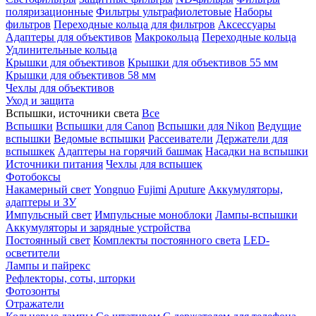
поляризационные
Фильтры ультрафиолетовые
Наборы
фильтров
Переходные кольца для фильтров
Аксессуары
Адаптеры для объективов
Макрокольца
Переходные кольца
Удлинительные кольца
Крышки для объективов
Крышки для объективов 55 мм
Крышки для объективов 58 мм
Чехлы для объективов
Уход и защита
Вспышки, источники света
Все
Вспышки
Вспышки для Canon
Вспышки для Nikon
Ведущие
вспышки
Ведомые вспышки
Рассеиватели
Держатели для
вспышкек
Адаптеры на горячий башмак
Насадки на вспышки
Источники питания
Чехлы для вспышек
Фотобоксы
Накамерный свет
Yongnuo
Fujimi
Aputure
Аккумуляторы,
адаптеры и ЗУ
Импульсный свет
Импульсные моноблоки
Лампы-вспышки
Аккумуляторы и зарядные устройства
Постоянный свет
Комплекты постоянного света
LED-
осветители
Лампы и пайрекс
Рефлекторы, соты, шторки
Фотозонты
Отражатели