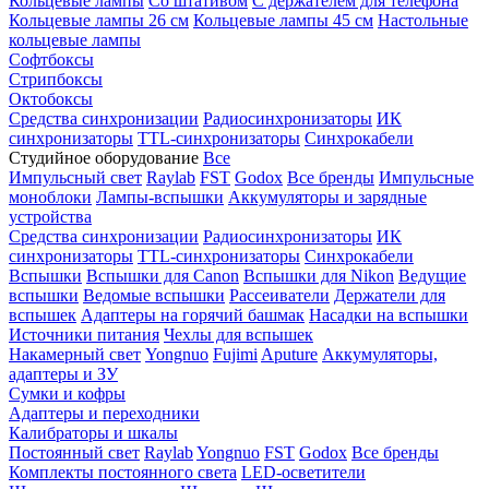
Кольцевые лампы
Со штативом
С держателем для телефона
Кольцевые лампы 26 см
Кольцевые лампы 45 см
Настольные
кольцевые лампы
Софтбоксы
Стрипбоксы
Октобоксы
Средства синхронизации
Радиосинхронизаторы
ИК
синхронизаторы
TTL-синхронизаторы
Синхрокабели
Студийное оборудование
Все
Импульсный свет
Raylab
FST
Godox
Все бренды
Импульсные
моноблоки
Лампы-вспышки
Аккумуляторы и зарядные
устройства
Средства синхронизации
Радиосинхронизаторы
ИК
синхронизаторы
TTL-синхронизаторы
Синхрокабели
Вспышки
Вспышки для Canon
Вспышки для Nikon
Ведущие
вспышки
Ведомые вспышки
Рассеиватели
Держатели для
вспышек
Адаптеры на горячий башмак
Насадки на вспышки
Источники питания
Чехлы для вспышек
Накамерный свет
Yongnuo
Fujimi
Aputure
Аккумуляторы,
адаптеры и ЗУ
Сумки и кофры
Адаптеры и переходники
Калибраторы и шкалы
Постоянный свет
Raylab
Yongnuo
FST
Godox
Все бренды
Комплекты постоянного света
LED-осветители