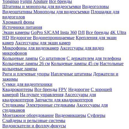
Yongnuo
Fujimi
Aputure
Все бренды
Штативы и моноподы для видеосъемки
Видеоголовы
Видеоштативы
Моноподы для видеосъемки
Площадки для
видеоголов
Хромакей фоны
Источники питания
Экшн камеры
GoPro
SJCAM
Insta 360
DJI
Все бренды
4K Ultra
HD
Недорогие
Водонепроницаемые
Крепления для экшн
камер
Аксессуары для экшн камер
Микрофоны для видеокамер
Аксессуары для видео
микрофонов
Кольцевые лампы
Со штативом
C держателем для телефона
Кольцевые лампы 26 см
Кольцевые лампы 45 см
Настольные
кольцевые лампы
Риги и плечевые упоры
Наплечные штативы
Держатели и
зажимы
Сумки для видеотехники
Квадрокоптеры
Все бренды
FPV
Недорогие
С хорошей
камерой
На пульте управления
Аксессуары для
квадрокоптеров
Запчасти для квадрокоптеров
Стедикамы
Электронные стедикамы
Аксессуары для
стедикамов
Монтажное оборудование
Видеомикшеры
Суфлеры
Слайдеры и рельсовые системы
Видоискатели и фоллоу-фокусы