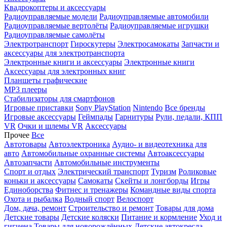
Квадрокоптеры и аксессуары
Радиоуправляемые модели
Радиоуправляемые автомобили
Радиоуправляемые вертолёты
Радиоуправляемые игрушки
Радиоуправляемые самолёты
Электротранспорт
Гироскутеры
Электросамокаты
Запчасти и
аксессуары для электротранспорта
Электронные книги и аксессуары
Электронные книги
Аксессуары для электронных книг
Планшеты графические
MP3 плееры
Стабилизаторы для смартфонов
Игровые приставки
Sony PlayStation
Nintendo
Все бренды
Игровые аксессуары
Геймпады
Гарнитуры
Рули, педали, КПП
VR
Очки и шлемы VR
Аксессуары
Прочее
Все
Автотовары
Автоэлектроника
Аудио- и видеотехника для
авто
Автомобильные охранные системы
Автоаксессуары
Автозапчасти
Автомобильные инструменты
Спорт и отдых
Электрический транспорт
Туризм
Роликовые
коньки и аксессуары
Самокаты
Скейты и лонгборды
Игры
Единоборства
Фитнес и тренажеры
Командные виды спорта
Охота и рыбалка
Водный спорт
Велоспорт
Дом, дача, ремонт
Строительство и ремонт
Товары для дома
Детские товары
Детские коляски
Питание и кормление
Уход и
гигиена
Товары для новорождённых
Детские автокресла