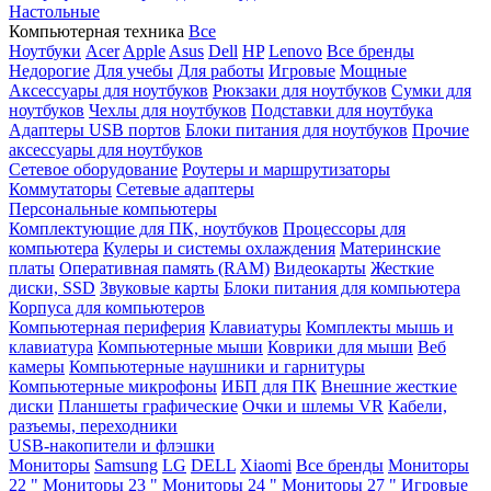
Настольные
Компьютерная техника
Все
Ноутбуки
Acer
Apple
Asus
Dell
HP
Lenovo
Все бренды
Недорогие
Для учебы
Для работы
Игровые
Мощные
Аксессуары для ноутбуков
Рюкзаки для ноутбуков
Сумки для
ноутбуков
Чехлы для ноутбуков
Подставки для ноутбука
Адаптеры USB портов
Блоки питания для ноутбуков
Прочие
аксессуары для ноутбуков
Сетевое оборудование
Роутеры и маршрутизаторы
Коммутаторы
Сетевые адаптеры
Персональные компьютеры
Комплектующие для ПК, ноутбуков
Процессоры для
компьютера
Кулеры и системы охлаждения
Материнские
платы
Оперативная память (RAM)
Видеокарты
Жесткие
диски, SSD
Звуковые карты
Блоки питания для компьютера
Корпуса для компьютеров
Компьютерная периферия
Клавиатуры
Комплекты мышь и
клавиатура
Компьютерные мыши
Коврики для мыши
Веб
камеры
Компьютерные наушники и гарнитуры
Компьютерные микрофоны
ИБП для ПК
Внешние жесткие
диски
Планшеты графические
Очки и шлемы VR
Кабели,
разъемы, переходники
USB-накопители и флэшки
Мониторы
Samsung
LG
DELL
Xiaomi
Все бренды
Мониторы
22 "
Мониторы 23 "
Мониторы 24 "
Мониторы 27 "
Игровые