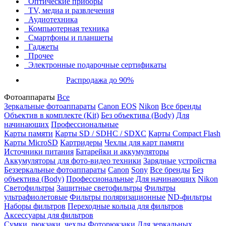
Оптические приборы
TV, медиа и развлечения
Аудиотехника
Компьютерная техника
Смартфоны и планшеты
Гаджеты
Прочее
Электронные подарочные сертификаты
Распродажа до 90%
Фотоаппараты
Все
Зеркальные фотоаппараты
Canon EOS
Nikon
Все бренды
Объектив в комплекте (Kit)
Без объектива (Body)
Для
начинающих
Профессиональные
Карты памяти
Карты SD / SDHC / SDXC
Карты Compact Flash
Карты MicroSD
Картридеры
Чехлы для карт памяти
Источники питания
Батарейки и аккумуляторы
Аккумуляторы для фото-видео техники
Зарядные устройства
Беззеркальные фотоаппараты
Canon
Sony
Все бренды
Без
объектива (Body)
Профессиональные
Для начинающих
Nikon
Светофильтры
Защитные светофильтры
Фильтры
ультрафиолетовые
Фильтры поляризационные
ND-фильтры
Наборы фильтров
Переходные кольца для фильтров
Аксессуары для фильтров
Сумки, рюкзаки, чехлы
Фоторюкзаки
Для зеркальных