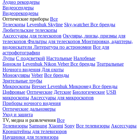
Аудио рекордеры
Видеосендеры
Видеорекордеры
Оптические приборы
Все
Телескопы
Levenhuk Skyline
Sky-watcher
Все бренды
Любительские телескопы
Аксессуары для телескопов
Окуляры, линзы, призмы для
телескопов
Фильтры для телескопов
Монтировки, адаптеры,
видоискатели
Литература по астрономии
Все для
астрофотографии
Лупы
С подсветкой
Настольные
Налобные
Бинокли
Levenhuk
Nikon
Veber
Все бренды
Театральные
Ночного видения
Для охоты
Монокуляры
Veber
Все бренды
Зрительные трубы
Микроскопы
Bresser
Levenhuk
Микромед
Все бренды
Цифровые
Оптические
Детские
Биологические
USB
микроскопы
Аксессуары для микроскопов
Приборы ночного видения
Оптические дальномеры
Уход и защита
TV, медиа и развлечения
Все
Телевизоры
Samsung
Xiaomi
Sony
Все телевизоры
Аксессуары
Кронштейны для телевизоров
Наушники для телевизора