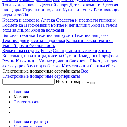
Товары для школы
Детский спорт
Детская комната
Детская
площадка
Игрушки и подарки
Куклы и пупсы
Развивающие
игры и хобби
Красота и здоровье
Аптека
Средства и предметы гигиены
Косметика
Парфюмерия
Бритье и депиляция
Уход за телом
Уход за лицом
Уход за волосами
Бытовая техника
Техника для кухни
Техника для дома
Техника для красоты и здоровья
Климатическая техника
Умный дом и безопасность
Белье и аксессуары
Белье
Солнцезащитные очки
Зонты
Кошельки, визитницы, кисеты
Сумки
Чемоданы
Портфели
Ремни
Ключницы
Умные ручки и блокноты
Шкатулки для
аксессуаров
Замки для багажа
Косметички и бьюти-кейсы
Электронные подарочные сертификаты
Все
Электронные подарочные сертификаты
Искать товары ...
Главная
Каталог
Статус заказа
Главная страница
Каталог товаров