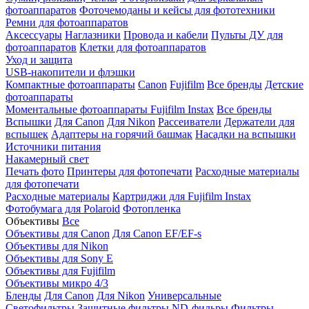
фотоаппаратов
Фоточемоданы и кейсы для фототехники
Ремни для фотоаппаратов
Аксессуары
Наглазники
Провода и кабели
Пульты ДУ для
фотоаппаратов
Клетки для фотоаппаратов
Уход и защита
USB-накопители и флэшки
Компактные фотоаппараты
Canon
Fujifilm
Все бренды
Детские
фотоаппараты
Моментальные фотоаппараты
Fujifilm Instax
Все бренды
Вспышки
Для Canon
Для Nikon
Рассеиватели
Держатели для
вспышек
Адаптеры на горячий башмак
Насадки на вспышки
Источники питания
Накамерный свет
Печать фото
Принтеры для фотопечати
Расходные материалы
для фотопечати
Расходные материалы
Картриджи для Fujifilm Instax
Фотобумага для Polaroid
Фотопленка
Объективы
Все
Объективы для Canon
Для Canon EF/EF-s
Объективы для Nikon
Объективы для Sony E
Объективы для Fujifilm
Объективы микро 4/3
Бленды
Для Canon
Для Nikon
Универсальные
Светофильтры
Защитные фильтры
ND-фильры
Фильтры