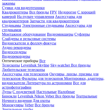
зажимы
Сумки для видеотехники
Квадрокоптеры
Все бренды
FPV
Недорогие
С хорошей
камерой
На пульте управления
Аксессуары для
квадрокоптеров
Запчасти для квадрокоптеров
Стедикамы
Электронные стедикамы
Аксессуары для
стедикамов
Монтажное оборудование
Видеомикшеры
Суфлеры
Слайдеры и рельсовые системы
Видоискатели и фоллоу-фокусы
Аудио рекордеры
Видеосендеры
Видеорекордеры
Оптические приборы
Все
Телескопы
Levenhuk Skyline
Sky-watcher
Все бренды
Любительские телескопы
Аксессуары для телескопов
Окуляры, линзы, призмы для
телескопов
Фильтры для телескопов
Монтировки, адаптеры,
видоискатели
Литература по астрономии
Все для
астрофотографии
Лупы
С подсветкой
Настольные
Налобные
Бинокли
Levenhuk
Nikon
Veber
Все бренды
Театральные
Ночного видения
Для охоты
Монокуляры
Veber
Все бренды
Зрительные трубы