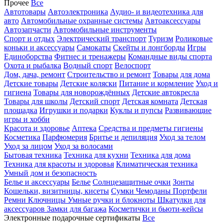
Прочее
Все
Автотовары
Автоэлектроника
Аудио- и видеотехника для
авто
Автомобильные охранные системы
Автоаксессуары
Автозапчасти
Автомобильные инструменты
Спорт и отдых
Электрический транспорт
Туризм
Роликовые
коньки и аксессуары
Самокаты
Скейты и лонгборды
Игры
Единоборства
Фитнес и тренажеры
Командные виды спорта
Охота и рыбалка
Водный спорт
Велоспорт
Дом, дача, ремонт
Строительство и ремонт
Товары для дома
Детские товары
Детские коляски
Питание и кормление
Уход и
гигиена
Товары для новорождённых
Детские автокресла
Товары для школы
Детский спорт
Детская комната
Детская
площадка
Игрушки и подарки
Куклы и пупсы
Развивающие
игры и хобби
Красота и здоровье
Аптека
Средства и предметы гигиены
Косметика
Парфюмерия
Бритье и депиляция
Уход за телом
Уход за лицом
Уход за волосами
Бытовая техника
Техника для кухни
Техника для дома
Техника для красоты и здоровья
Климатическая техника
Умный дом и безопасность
Белье и аксессуары
Белье
Солнцезащитные очки
Зонты
Кошельки, визитницы, кисеты
Сумки
Чемоданы
Портфели
Ремни
Ключницы
Умные ручки и блокноты
Шкатулки для
аксессуаров
Замки для багажа
Косметички и бьюти-кейсы
Электронные подарочные сертификаты
Все