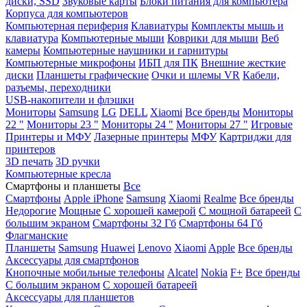
диски, SSD
Звуковые карты
Блоки питания для компьютера
Корпуса для компьютеров
Компьютерная периферия
Клавиатуры
Комплекты мышь и
клавиатура
Компьютерные мыши
Коврики для мыши
Веб
камеры
Компьютерные наушники и гарнитуры
Компьютерные микрофоны
ИБП для ПК
Внешние жесткие
диски
Планшеты графические
Очки и шлемы VR
Кабели,
разъемы, переходники
USB-накопители и флэшки
Мониторы
Samsung
LG
DELL
Xiaomi
Все бренды
Мониторы
22 "
Мониторы 23 "
Мониторы 24 "
Мониторы 27 "
Игровые
Принтеры и МФУ
Лазерные принтеры
МФУ
Картриджи для
принтеров
3D печать
3D ручки
Компьютерные кресла
Смартфоны и планшеты
Все
Смартфоны
Apple iPhone
Samsung
Xiaomi
Realme
Все бренды
Недорогие
Мощные
С хорошей камерой
С мощной батареей
С
большим экраном
Смартфоны 32 Гб
Смартфоны 64 Гб
Флагманские
Планшеты
Samsung
Huawei
Lenovo
Xiaomi
Apple
Все бренды
Аксессуары для смартфонов
Кнопочные мобильные телефоны
Alcatel
Nokia
F+
Все бренды
С большим экраном
С хорошей батареей
Аксессуары для планшетов