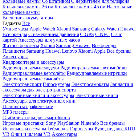
Кольцевые лампы
Со штативом
C держателем для телефона
Кольцевые лампы 26 см
Кольцевые лампы 45 см
Настольные
кольцевые лампы
Внешние аккумуляторы
Гаджеты
Все
Умные часы
Apple Watch
Xiaomi
Samsung Galaxy Watch
Huawei
Все бренды
C измерением давления
C GPS
C NFC
C sim
картой
Аксессуары для умных часов
Фитнес браслеты
Xiaomi
Samsung
Huawei
Все бренды
Планшеты
Samsung
Huawei
Lenovo
Xiaomi
Apple
Все бренды
Аксессуары
Квадрокоптеры и аксессуары
Радиоуправляемые модели
Радиоуправляемые автомобили
Радиоуправляемые вертолёты
Радиоуправляемые игрушки
Радиоуправляемые самолёты
Электротранспорт
Гироскутеры
Электросамокаты
Запчасти и
аксессуары для электротранспорта
Электронные книги и аксессуары
Электронные книги
Аксессуары для электронных книг
Планшеты графические
MP3 плееры
Стабилизаторы для смартфонов
Игровые приставки
Sony PlayStation
Nintendo
Все бренды
Игровые аксессуары
Геймпады
Гарнитуры
Рули, педали, КПП
VR
Очки и шлемы VR
Аксессуары