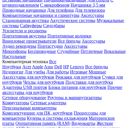
шумоподавлением
С микрофоном
Наушники 3,5 мм
Проводные наушники
Для телефона
Для телевизора
Компьютерные наушники и гарнитуры
Аксессуары
Стационарная акустика
Акустические системы
Музыкальные
системы
Сабвуферы
Саундбары
Усилители и ресиверы
Портативная акустика
Портативные колонки
Виниловые проигрыватели
Все бренды
Аксессуары
Аудио рекордеры
Портастудии
Аксессуары
Микрофоны
Беспроводные
Студийные
Петличные
Вокальные
Настольные
Компьютерная техника
Все
Ноутбуки
Acer
Apple
Asus
Dell
HP
Lenovo
Все бренды
Недорогие
Для учебы
Для работы
Игровые
Мощные
Аксессуары для ноутбуков
Рюкзаки для ноутбуков
Сумки для
ноутбуков
Чехлы для ноутбуков
Подставки для ноутбука
Адаптеры USB портов
Блоки питания для ноутбуков
Прочие
аксессуары для ноутбуков
Сетевое оборудование
Роутеры и маршрутизаторы
Коммутаторы
Сетевые адаптеры
Персональные компьютеры
Комплектующие для ПК, ноутбуков
Процессоры для
компьютера
Кулеры и системы охлаждения
Материнские
платы
Оперативная память (RAM)
Видеокарты
Жесткие