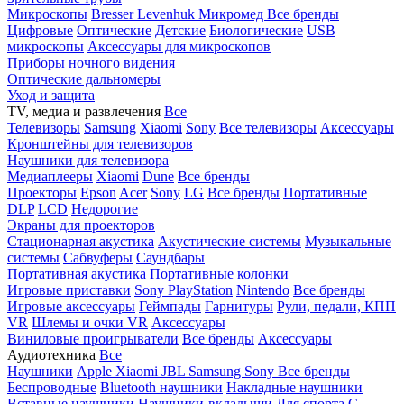
Микроскопы
Bresser
Levenhuk
Микромед
Все бренды
Цифровые
Оптические
Детские
Биологические
USB
микроскопы
Аксессуары для микроскопов
Приборы ночного видения
Оптические дальномеры
Уход и защита
TV, медиа и развлечения
Все
Телевизоры
Samsung
Xiaomi
Sony
Все телевизоры
Аксессуары
Кронштейны для телевизоров
Наушники для телевизора
Медиаплееры
Xiaomi
Dune
Все бренды
Проекторы
Epson
Acer
Sony
LG
Все бренды
Портативные
DLP
LCD
Недорогие
Экраны для проекторов
Стационарная акустика
Акустические системы
Музыкальные
системы
Сабвуферы
Саундбары
Портативная акустика
Портативные колонки
Игровые приставки
Sony PlayStation
Nintendo
Все бренды
Игровые аксессуары
Геймпады
Гарнитуры
Рули, педали, КПП
VR
Шлемы и очки VR
Аксессуары
Виниловые проигрыватели
Все бренды
Аксессуары
Аудиотехника
Все
Наушники
Apple
Xiaomi
JBL
Samsung
Sony
Все бренды
Беспроводные
Bluetooth наушники
Накладные наушники
Вставные наушники
Наушники-вкладыши
Для спорта
С