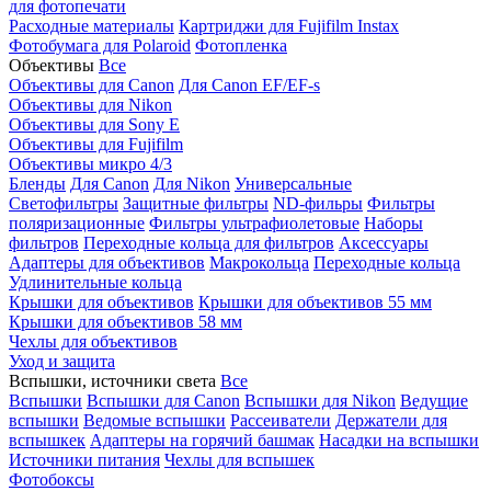
для фотопечати
Расходные материалы
Картриджи для Fujifilm Instax
Фотобумага для Polaroid
Фотопленка
Объективы
Все
Объективы для Canon
Для Canon EF/EF-s
Объективы для Nikon
Объективы для Sony E
Объективы для Fujifilm
Объективы микро 4/3
Бленды
Для Canon
Для Nikon
Универсальные
Светофильтры
Защитные фильтры
ND-фильры
Фильтры
поляризационные
Фильтры ультрафиолетовые
Наборы
фильтров
Переходные кольца для фильтров
Аксессуары
Адаптеры для объективов
Макрокольца
Переходные кольца
Удлинительные кольца
Крышки для объективов
Крышки для объективов 55 мм
Крышки для объективов 58 мм
Чехлы для объективов
Уход и защита
Вспышки, источники света
Все
Вспышки
Вспышки для Canon
Вспышки для Nikon
Ведущие
вспышки
Ведомые вспышки
Рассеиватели
Держатели для
вспышкек
Адаптеры на горячий башмак
Насадки на вспышки
Источники питания
Чехлы для вспышек
Фотобоксы