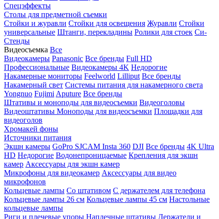
Спецэффекты
Столы для предметной съемки
Стойки и журавли
Стойки для освещения
Журавли
Стойки
универсальные
Штанги, перекладины
Ролики для стоек
Си-
Стенды
Видеосъемка
Все
Видеокамеры
Panasonic
Все бренды
Full HD
Профессиональные
Видеокамеры 4K
Недорогие
Накамерные мониторы
Feelworld
Lilliput
Все бренды
Накамерный свет
Системы питания для накамерного света
Yongnuo
Fujimi
Aputure
Все бренды
Штативы и моноподы для видеосъемки
Видеоголовы
Видеоштативы
Моноподы для видеосъемки
Площадки для
видеоголов
Хромакей фоны
Источники питания
Экшн камеры
GoPro
SJCAM
Insta 360
DJI
Все бренды
4K Ultra
HD
Недорогие
Водонепроницаемые
Крепления для экшн
камер
Аксессуары для экшн камер
Микрофоны для видеокамер
Аксессуары для видео
микрофонов
Кольцевые лампы
Со штативом
C держателем для телефона
Кольцевые лампы 26 см
Кольцевые лампы 45 см
Настольные
кольцевые лампы
Риги и плечевые упоры
Наплечные штативы
Держатели и