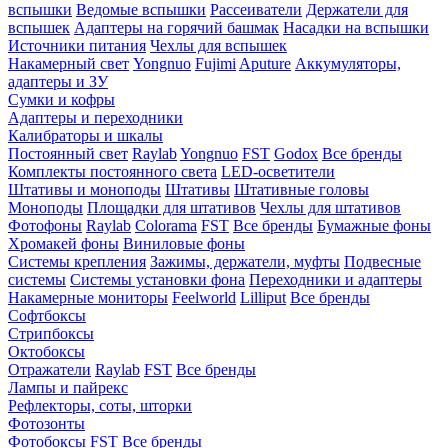
вспышки
Ведомые вспышки
Рассеиватели
Держатели для
вспышек
Адаптеры на горячий башмак
Насадки на вспышки
Источники питания
Чехлы для вспышек
Накамерный свет
Yongnuo
Fujimi
Aputure
Аккумуляторы,
адаптеры и ЗУ
Сумки и кофры
Адаптеры и переходники
Калибраторы и шкалы
Постоянный свет
Raylab
Yongnuo
FST
Godox
Все бренды
Комплекты постоянного света
LED-осветители
Штативы и моноподы
Штативы
Штативные головы
Моноподы
Площадки для штативов
Чехлы для штативов
Фотофоны
Raylab
Colorama
FST
Все бренды
Бумажные фоны
Хромакей фоны
Виниловые фоны
Системы крепления
Зажимы, держатели, муфты
Подвесные
системы
Системы установки фона
Переходники и адаптеры
Накамерные мониторы
Feelworld
Lilliput
Все бренды
Софтбоксы
Стрипбоксы
Октобоксы
Отражатели
Raylab
FST
Все бренды
Лампы и пайрекс
Рефлекторы, соты, шторки
Фотозонты
Фотобоксы
FST
Все бренды