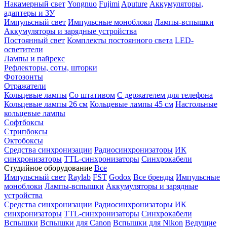
Накамерный свет
Yongnuo
Fujimi
Aputure
Аккумуляторы,
адаптеры и ЗУ
Импульсный свет
Импульсные моноблоки
Лампы-вспышки
Аккумуляторы и зарядные устройства
Постоянный свет
Комплекты постоянного света
LED-
осветители
Лампы и пайрекс
Рефлекторы, соты, шторки
Фотозонты
Отражатели
Кольцевые лампы
Со штативом
С держателем для телефона
Кольцевые лампы 26 см
Кольцевые лампы 45 см
Настольные
кольцевые лампы
Софтбоксы
Стрипбоксы
Октобоксы
Средства синхронизации
Радиосинхронизаторы
ИК
синхронизаторы
TTL-синхронизаторы
Синхрокабели
Студийное оборудование
Все
Импульсный свет
Raylab
FST
Godox
Все бренды
Импульсные
моноблоки
Лампы-вспышки
Аккумуляторы и зарядные
устройства
Средства синхронизации
Радиосинхронизаторы
ИК
синхронизаторы
TTL-синхронизаторы
Синхрокабели
Вспышки
Вспышки для Canon
Вспышки для Nikon
Ведущие