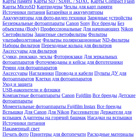
Карты памяти
Карты SD / SDHC / SDXC
Карты Compact Flash
Карты MicroSD
Картридеры
Чехлы для карт памяти
Источники питания
Батарейки и аккумуляторы
Аккумуляторы для фото-видео техники
Зарядные устройства
Беззеркальные фотоаппараты
Canon
Sony
Все бренды
Без
объектива (Body)
Профессиональные
Для начинающих
Nikon
Светофильтры
Защитные светофильтры
Фильтры
ультрафиолетовые
Фильтры поляризационные
ND-фильтры
Наборы фильтров
Переходные кольца для фильтров
Аксессуары для фильтров
Сумки, рюкзаки, чехлы
Фоторюкзаки
Для зеркальных
фотоаппаратов
Фоточемоданы и кейсы для фототехники
Ремни для фотоаппаратов
Аксессуары
Наглазники
Провода и кабели
Пульты ДУ для
фотоаппаратов
Клетки для фотоаппаратов
Уход и защита
USB-накопители и флэшки
Компактные фотоаппараты
Canon
Fujifilm
Все бренды
Детские
фотоаппараты
Моментальные фотоаппараты
Fujifilm Instax
Все бренды
Вспышки
Для Canon
Для Nikon
Рассеиватели
Держатели для
вспышек
Адаптеры на горячий башмак
Насадки на вспышки
Источники питания
Накамерный свет
Печать фото
Принтеры для фотопечати
Расходные материалы