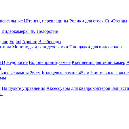
версальные
Штанги, перекладины
Ролики для стоек
Си-Стенды
е
Видеокамеры 4K
Недорогие
gnuo
Fujimi
Aputure
Все бренды
ативы
Моноподы для видеосъемки
Площадки для видеоголов
 HD
Недорогие
Водонепроницаемые
Крепления для экшн камер
А
в
ьцевые лампы 26 см
Кольцевые лампы 45 см
Настольные кольц
имы
й
На пульте управления
Аксессуары для квадрокоптеров
Запчасти
ов