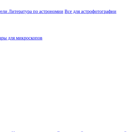
тели
Литература по астрономии
Все для астрофотографии
ары для микроскопов