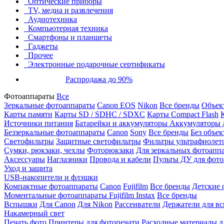
Оптические приборы
TV, медиа и развлечения
Аудиотехника
Компьютерная техника
Смартфоны и планшеты
Гаджеты
Прочее
Электронные подарочные сертификаты
Распродажа до 90%
Фотоаппараты
Все
Зеркальные фотоаппараты
Canon EOS
Nikon
Все бренды
Объект
Карты памяти
Карты SD / SDHC / SDXC
Карты Compact Flash
Источники питания
Батарейки и аккумуляторы
Аккумуляторы д
Беззеркальные фотоаппараты
Canon
Sony
Все бренды
Без объек
Светофильтры
Защитные светофильтры
Фильтры ультрафиолет
Сумки, рюкзаки, чехлы
Фоторюкзаки
Для зеркальных фотоапп
Аксессуары
Наглазники
Провода и кабели
Пульты ДУ для фото
Уход и защита
USB-накопители и флэшки
Компактные фотоаппараты
Canon
Fujifilm
Все бренды
Детские 
Моментальные фотоаппараты
Fujifilm Instax
Все бренды
Вспышки
Для Canon
Для Nikon
Рассеиватели
Держатели для в
Накамерный свет
Печать фото
Принтеры для фотопечати
Расходные материалы д