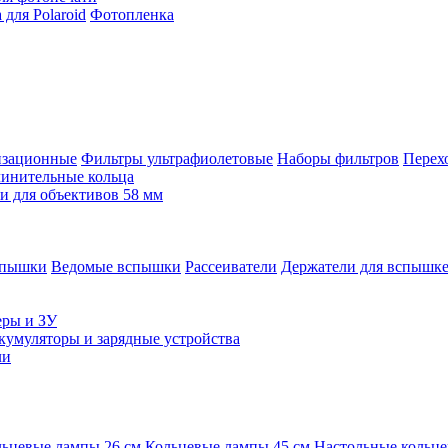
для Polaroid
Фотопленка
изационные
Фильтры ультрафиолетовые
Наборы фильтров
Перех
инительные кольца
 для объективов 58 мм
спышки
Ведомые вспышки
Рассеиватели
Держатели для вспышк
еры и ЗУ
кумуляторы и зарядные устройства
ли
ьцевые лампы 26 см
Кольцевые лампы 45 см
Настольные кольц