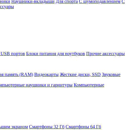
шники
Наушники-вкладыши
Для спорта
С шумоподавлением
С
ссуары
 USB портов
Блоки питания для ноутбуков
Прочие аксессуары
ая память (RAM)
Видеокарты
Жесткие диски, SSD
Звуковые
мпьютерные наушники и гарнитуры
Компьютерные
ьшим экраном
Смартфоны 32 Гб
Смартфоны 64 Гб