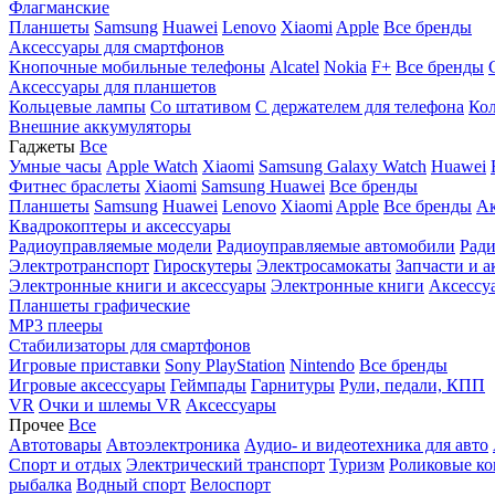
Флагманские
Планшеты
Samsung
Huawei
Lenovo
Xiaomi
Apple
Все бренды
Аксессуары для смартфонов
Кнопочные мобильные телефоны
Alcatel
Nokia
F+
Все бренды
Аксессуары для планшетов
Кольцевые лампы
Со штативом
C держателем для телефона
Кол
Внешние аккумуляторы
Гаджеты
Все
Умные часы
Apple Watch
Xiaomi
Samsung Galaxy Watch
Huawei
Фитнес браслеты
Xiaomi
Samsung
Huawei
Все бренды
Планшеты
Samsung
Huawei
Lenovo
Xiaomi
Apple
Все бренды
Ак
Квадрокоптеры и аксессуары
Радиоуправляемые модели
Радиоуправляемые автомобили
Ради
Электротранспорт
Гироскутеры
Электросамокаты
Запчасти и а
Электронные книги и аксессуары
Электронные книги
Аксессу
Планшеты графические
MP3 плееры
Стабилизаторы для смартфонов
Игровые приставки
Sony PlayStation
Nintendo
Все бренды
Игровые аксессуары
Геймпады
Гарнитуры
Рули, педали, КПП
VR
Очки и шлемы VR
Аксессуары
Прочее
Все
Автотовары
Автоэлектроника
Аудио- и видеотехника для авто
Спорт и отдых
Электрический транспорт
Туризм
Роликовые ко
рыбалка
Водный спорт
Велоспорт