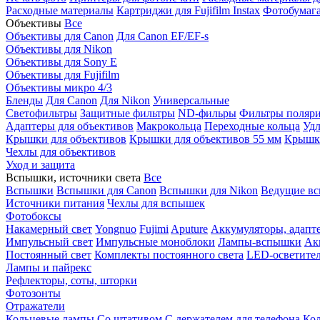
Расходные материалы
Картриджи для Fujifilm Instax
Фотобумага 
Объективы
Все
Объективы для Canon
Для Canon EF/EF-s
Объективы для Nikon
Объективы для Sony E
Объективы для Fujifilm
Объективы микро 4/3
Бленды
Для Canon
Для Nikon
Универсальные
Светофильтры
Защитные фильтры
ND-фильры
Фильтры поляр
Адаптеры для объективов
Макрокольца
Переходные кольца
Удл
Крышки для объективов
Крышки для объективов 55 мм
Крышки
Чехлы для объективов
Уход и защита
Вспышки, источники света
Все
Вспышки
Вспышки для Canon
Вспышки для Nikon
Ведущие в
Источники питания
Чехлы для вспышек
Фотобоксы
Накамерный свет
Yongnuo
Fujimi
Aputure
Аккумуляторы, адапт
Импульсный свет
Импульсные моноблоки
Лампы-вспышки
Ак
Постоянный свет
Комплекты постоянного света
LED-осветите
Лампы и пайрекс
Рефлекторы, соты, шторки
Фотозонты
Отражатели
Кольцевые лампы
Со штативом
С держателем для телефона
Кол