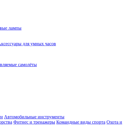
евые лампы
ксессуары для умных часов
вляемые самолёты
ти
Автомобильные инструменты
орства
Фитнес и тренажеры
Командные виды спорта
Охота и