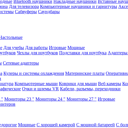
водные
Bluetooth наушники
Накладные наушники
Вставные нау
фона
Для телевизора
Компьютерные наушники и гарнитуры
Аксе
истемы
Сабвуферы
Саундбары
Настольные
е
Для учебы
Для работы
Игровые
Мощные
оутбуков
Чехлы для ноутбуков
Подставки для ноутбука
Адаптеры
ы
Сетевые адаптеры
ра
Кулеры и системы охлаждения
Материнские платы
Оперативн
в
иатура
Компьютерные мыши
Коврики для мыши
Веб камеры
Ко
афические
Очки и шлемы VR
Кабели, разъемы, переходники
 "
Мониторы 23 "
Мониторы 24 "
Мониторы 27 "
Игровые
интеров
едорогие
Мощные
С хорошей камерой
С мощной батареей
С бол