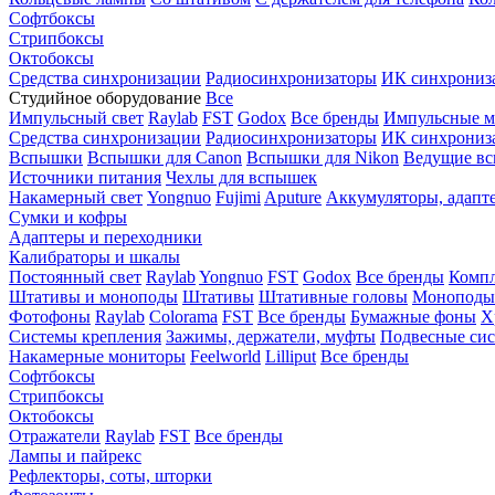
Софтбоксы
Стрипбоксы
Октобоксы
Средства синхронизации
Радиосинхронизаторы
ИК синхрониз
Студийное оборудование
Все
Импульсный свет
Raylab
FST
Godox
Все бренды
Импульсные м
Средства синхронизации
Радиосинхронизаторы
ИК синхрониз
Вспышки
Вспышки для Canon
Вспышки для Nikon
Ведущие в
Источники питания
Чехлы для вспышек
Накамерный свет
Yongnuo
Fujimi
Aputure
Аккумуляторы, адапт
Сумки и кофры
Адаптеры и переходники
Калибраторы и шкалы
Постоянный свет
Raylab
Yongnuo
FST
Godox
Все бренды
Компл
Штативы и моноподы
Штативы
Штативные головы
Моноподы
Фотофоны
Raylab
Colorama
FST
Все бренды
Бумажные фоны
Х
Системы крепления
Зажимы, держатели, муфты
Подвесные си
Накамерные мониторы
Feelworld
Lilliput
Все бренды
Софтбоксы
Стрипбоксы
Октобоксы
Отражатели
Raylab
FST
Все бренды
Лампы и пайрекс
Рефлекторы, соты, шторки