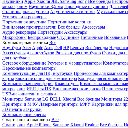
Наушники
Apple
Xiaomi
JBL
Samsung
Sony
Все бренды
Беспро
микрофоном
Наушники 3,5 мм
Проводные наушники
Для теле
Стационарная акустика
Акустические системы
Музыкальные с
Усилители и ресиверы
Портативная акустика
Портативные колонки
Виниловые проигрыватели
Все бренды
Аксессуары
Аудио рекордеры
Портастудии
Аксессуары
Микрофоны
Беспроводные
Студийные
Петличные
Вокальные
Компьютерная техника
Все
Ноутбуки
Acer
Apple
Asus
Dell
HP
Lenovo
Все бренды
Недороги
Аксессуары для ноутбуков
Рюкзаки для ноутбуков
Сумки для н
для ноутбуков
Сетевое оборудование
Роутеры и маршрутизаторы
Коммутатор
Персональные компьютеры
Комплектующие для ПК, ноутбуков
Процессоры для компьюте
карты
Блоки питания для компьютера
Корпуса для компьютеро
Компьютерная периферия
Клавиатуры
Комплекты мышь и клав
микрофоны
ИБП для ПК
Внешние жесткие диски
Планшеты гр
USB-накопители и флэшки
Мониторы
Samsung
LG
DELL
Xiaomi
Все бренды
Мониторы 22
Принтеры и МФУ
Лазерные принтеры
МФУ
Картриджи для пр
3D печать
3D ручки
Компьютерные кресла
Смартфоны и планшеты
Все
Смартфоны
Apple iPhone
Samsung
Xiaomi
Realme
Все бренды
Н