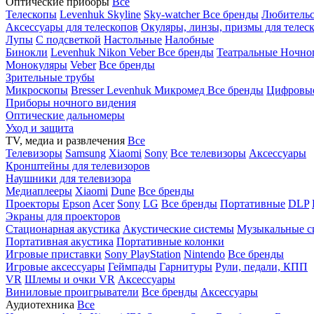
Оптические приборы
Все
Телескопы
Levenhuk Skyline
Sky-watcher
Все бренды
Любительс
Аксессуары для телескопов
Окуляры, линзы, призмы для телес
Лупы
С подсветкой
Настольные
Налобные
Бинокли
Levenhuk
Nikon
Veber
Все бренды
Театральные
Ночно
Монокуляры
Veber
Все бренды
Зрительные трубы
Микроскопы
Bresser
Levenhuk
Микромед
Все бренды
Цифровы
Приборы ночного видения
Оптические дальномеры
Уход и защита
TV, медиа и развлечения
Все
Телевизоры
Samsung
Xiaomi
Sony
Все телевизоры
Аксессуары
Кронштейны для телевизоров
Наушники для телевизора
Медиаплееры
Xiaomi
Dune
Все бренды
Проекторы
Epson
Acer
Sony
LG
Все бренды
Портативные
DLP
Экраны для проекторов
Стационарная акустика
Акустические системы
Музыкальные с
Портативная акустика
Портативные колонки
Игровые приставки
Sony PlayStation
Nintendo
Все бренды
Игровые аксессуары
Геймпады
Гарнитуры
Рули, педали, КПП
VR
Шлемы и очки VR
Аксессуары
Виниловые проигрыватели
Все бренды
Аксессуары
Аудиотехника
Все