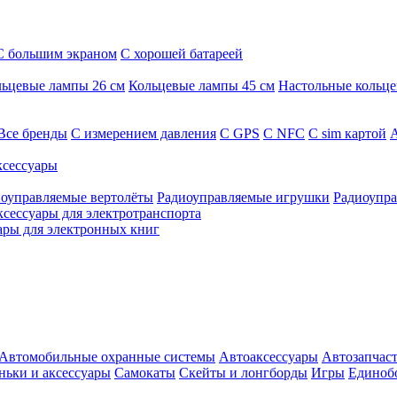
С большим экраном
С хорошей батареей
ьцевые лампы 26 см
Кольцевые лампы 45 см
Настольные кольц
Все бренды
C измерением давления
C GPS
C NFC
C sim картой
А
сессуары
оуправляемые вертолёты
Радиоуправляемые игрушки
Радиоупра
ксессуары для электротранспорта
ары для электронных книг
Автомобильные охранные системы
Автоаксессуары
Автозапчас
ньки и аксессуары
Самокаты
Скейты и лонгборды
Игры
Единоб