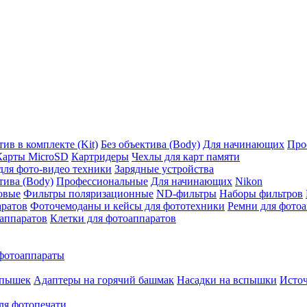
ив в комплекте (Kit)
Без объектива (Body)
Для начинающих
Про
Карты MicroSD
Картридеры
Чехлы для карт памяти
ля фото-видео техники
Зарядные устройства
тива (Body)
Профессиональные
Для начинающих
Nikon
овые
Фильтры поляризационные
ND-фильтры
Наборы фильтров
аратов
Фоточемоданы и кейсы для фототехники
Ремни для фото
аппаратов
Клетки для фотоаппаратов
фотоаппараты
спышек
Адаптеры на горячий башмак
Насадки на вспышки
Исто
ля фотопечати