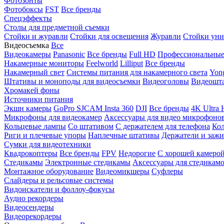
Фотозонты
Фотобоксы
FST
Все бренды
Спецэффекты
Столы для предметной съемки
Стойки и журавли
Стойки для освещения
Журавли
Стойки уни
Видеосъемка
Все
Видеокамеры
Panasonic
Все бренды
Full HD
Профессиональны
Накамерные мониторы
Feelworld
Lilliput
Все бренды
Накамерный свет
Системы питания для накамерного света
Yon
Штативы и моноподы для видеосъемки
Видеоголовы
Видеошт
Хромакей фоны
Источники питания
Экшн камеры
GoPro
SJCAM
Insta 360
DJI
Все бренды
4K Ultra
Микрофоны для видеокамер
Аксессуары для видео микрофоно
Кольцевые лампы
Со штативом
C держателем для телефона
Кол
Риги и плечевые упоры
Наплечные штативы
Держатели и заж
Сумки для видеотехники
Квадрокоптеры
Все бренды
FPV
Недорогие
С хорошей камеро
Стедикамы
Электронные стедикамы
Аксессуары для стедикам
Монтажное оборудование
Видеомикшеры
Суфлеры
Слайдеры и рельсовые системы
Видоискатели и фоллоу-фокусы
Аудио рекордеры
Видеосендеры
Видеорекордеры