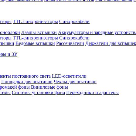
аторы
TTL-синхронизаторы
Синхрокабели
оноблоки
Лампы-вспышки
Аккумуляторы и зарядные устройств
аторы
TTL-синхронизаторы
Синхрокабели
спышки
Ведомые вспышки
Рассеиватели
Держатели для вспыше
еры и ЗУ
екты постоянного света
LED-осветители
Площадки для штативов
Чехлы для штативов
ромакей фоны
Виниловые фоны
стемы
Системы установки фона
Переходники и адаптеры