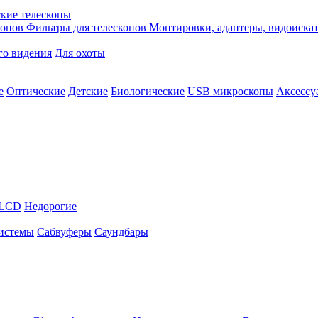
кие телескопы
копов
Фильтры для телескопов
Монтировки, адаптеры, видоиска
го видения
Для охоты
е
Оптические
Детские
Биологические
USB микроскопы
Аксессу
LCD
Недорогие
истемы
Сабвуферы
Саундбары