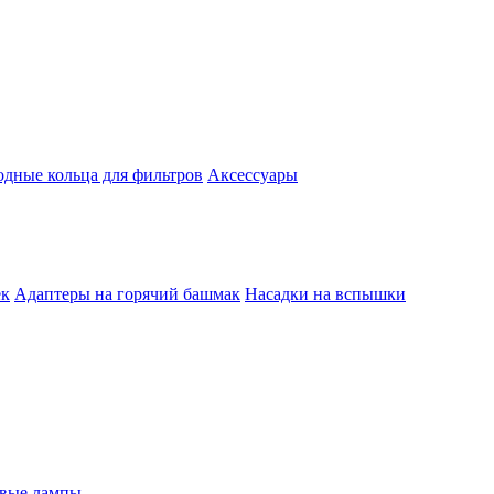
одные кольца для фильтров
Аксессуары
ек
Адаптеры на горячий башмак
Насадки на вспышки
евые лампы