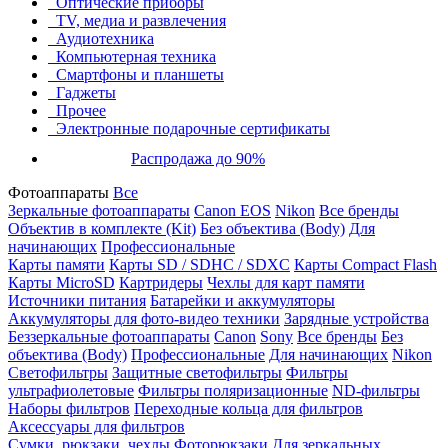
Оптические приборы
TV, медиа и развлечения
Аудиотехника
Компьютерная техника
Смартфоны и планшеты
Гаджеты
Прочее
Электронные подарочные сертификаты
Распродажа до 90%
Фотоаппараты
Все
Зеркальные фотоаппараты
Canon EOS
Nikon
Все бренды
Объектив в комплекте (Kit)
Без объектива (Body)
Для
начинающих
Профессиональные
Карты памяти
Карты SD / SDHC / SDXC
Карты Compact Flash
Карты MicroSD
Картридеры
Чехлы для карт памяти
Источники питания
Батарейки и аккумуляторы
Аккумуляторы для фото-видео техники
Зарядные устройства
Беззеркальные фотоаппараты
Canon
Sony
Все бренды
Без
объектива (Body)
Профессиональные
Для начинающих
Nikon
Светофильтры
Защитные светофильтры
Фильтры
ультрафиолетовые
Фильтры поляризационные
ND-фильтры
Наборы фильтров
Переходные кольца для фильтров
Аксессуары для фильтров
Сумки, рюкзаки, чехлы
Фоторюкзаки
Для зеркальных