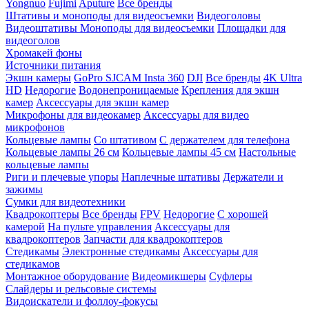
Yongnuo
Fujimi
Aputure
Все бренды
Штативы и моноподы для видеосъемки
Видеоголовы
Видеоштативы
Моноподы для видеосъемки
Площадки для
видеоголов
Хромакей фоны
Источники питания
Экшн камеры
GoPro
SJCAM
Insta 360
DJI
Все бренды
4K Ultra
HD
Недорогие
Водонепроницаемые
Крепления для экшн
камер
Аксессуары для экшн камер
Микрофоны для видеокамер
Аксессуары для видео
микрофонов
Кольцевые лампы
Со штативом
C держателем для телефона
Кольцевые лампы 26 см
Кольцевые лампы 45 см
Настольные
кольцевые лампы
Риги и плечевые упоры
Наплечные штативы
Держатели и
зажимы
Сумки для видеотехники
Квадрокоптеры
Все бренды
FPV
Недорогие
С хорошей
камерой
На пульте управления
Аксессуары для
квадрокоптеров
Запчасти для квадрокоптеров
Стедикамы
Электронные стедикамы
Аксессуары для
стедикамов
Монтажное оборудование
Видеомикшеры
Суфлеры
Слайдеры и рельсовые системы
Видоискатели и фоллоу-фокусы