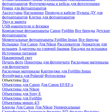
фотоаппаратов
Фоточемоданы и кейсы для фототехники
Ремни для фотоаппаратов
Аксессуары
Наглазники
Провода и кабели
Пульты ДУ для
фотоаппаратов
Клетки для фотоаппаратов
Уход и защита
USB-накопители и флэшки
Компактные фотоаппараты
Canon
Fujifilm
Все бренды
Детские
фотоаппараты
Моментальные фотоаппараты
Fujifilm Instax
Все бренды
Вспышки
Для Canon
Для Nikon
Рассеиватели
Держатели для
вспышек
Адаптеры на горячий башмак
Насадки на вспышки
Источники питания
Накамерный свет
Печать фото
Принтеры для фотопечати
Расходные материалы
для фотопечати
Расходные материалы
Картриджи для Fujifilm Instax
Фотобумага для Polaroid
Фотопленка
Объективы
Все
Объективы для Canon
Для Canon EF/EF-s
Объективы для Nikon
Объективы для Sony E
Объективы для Fujifilm
Объективы микро 4/3
Бленды
Для Canon
Для Nikon
Универсальные
Светофильтры
Защитные фильтры
ND-фильры
Фильтры