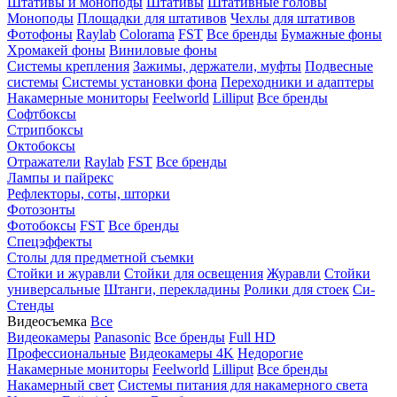
Штативы и моноподы
Штативы
Штативные головы
Моноподы
Площадки для штативов
Чехлы для штативов
Фотофоны
Raylab
Colorama
FST
Все бренды
Бумажные фоны
Хромакей фоны
Виниловые фоны
Системы крепления
Зажимы, держатели, муфты
Подвесные
системы
Системы установки фона
Переходники и адаптеры
Накамерные мониторы
Feelworld
Lilliput
Все бренды
Софтбоксы
Стрипбоксы
Октобоксы
Отражатели
Raylab
FST
Все бренды
Лампы и пайрекс
Рефлекторы, соты, шторки
Фотозонты
Фотобоксы
FST
Все бренды
Спецэффекты
Столы для предметной съемки
Стойки и журавли
Стойки для освещения
Журавли
Стойки
универсальные
Штанги, перекладины
Ролики для стоек
Си-
Стенды
Видеосъемка
Все
Видеокамеры
Panasonic
Все бренды
Full HD
Профессиональные
Видеокамеры 4K
Недорогие
Накамерные мониторы
Feelworld
Lilliput
Все бренды
Накамерный свет
Системы питания для накамерного света