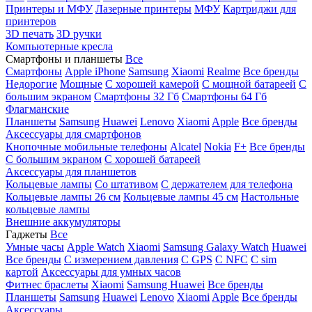
Принтеры и МФУ
Лазерные принтеры
МФУ
Картриджи для
принтеров
3D печать
3D ручки
Компьютерные кресла
Смартфоны и планшеты
Все
Смартфоны
Apple iPhone
Samsung
Xiaomi
Realme
Все бренды
Недорогие
Мощные
С хорошей камерой
С мощной батареей
С
большим экраном
Смартфоны 32 Гб
Смартфоны 64 Гб
Флагманские
Планшеты
Samsung
Huawei
Lenovo
Xiaomi
Apple
Все бренды
Аксессуары для смартфонов
Кнопочные мобильные телефоны
Alcatel
Nokia
F+
Все бренды
С большим экраном
С хорошей батареей
Аксессуары для планшетов
Кольцевые лампы
Со штативом
C держателем для телефона
Кольцевые лампы 26 см
Кольцевые лампы 45 см
Настольные
кольцевые лампы
Внешние аккумуляторы
Гаджеты
Все
Умные часы
Apple Watch
Xiaomi
Samsung Galaxy Watch
Huawei
Все бренды
C измерением давления
C GPS
C NFC
C sim
картой
Аксессуары для умных часов
Фитнес браслеты
Xiaomi
Samsung
Huawei
Все бренды
Планшеты
Samsung
Huawei
Lenovo
Xiaomi
Apple
Все бренды
Аксессуары