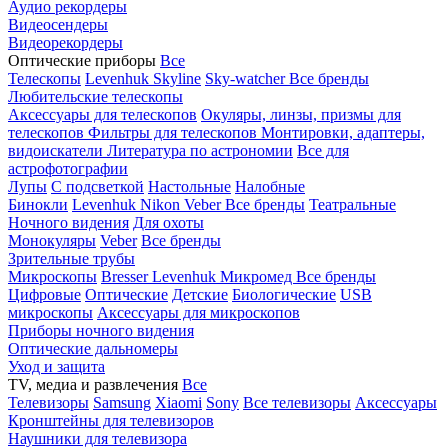
Аудио рекордеры
Видеосендеры
Видеорекордеры
Оптические приборы
Все
Телескопы
Levenhuk Skyline
Sky-watcher
Все бренды
Любительские телескопы
Аксессуары для телескопов
Окуляры, линзы, призмы для
телескопов
Фильтры для телескопов
Монтировки, адаптеры,
видоискатели
Литература по астрономии
Все для
астрофотографии
Лупы
С подсветкой
Настольные
Налобные
Бинокли
Levenhuk
Nikon
Veber
Все бренды
Театральные
Ночного видения
Для охоты
Монокуляры
Veber
Все бренды
Зрительные трубы
Микроскопы
Bresser
Levenhuk
Микромед
Все бренды
Цифровые
Оптические
Детские
Биологические
USB
микроскопы
Аксессуары для микроскопов
Приборы ночного видения
Оптические дальномеры
Уход и защита
TV, медиа и развлечения
Все
Телевизоры
Samsung
Xiaomi
Sony
Все телевизоры
Аксессуары
Кронштейны для телевизоров
Наушники для телевизора