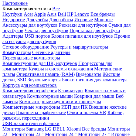
Настольные
Компьютерная техника
Все
Ноутбуки
Acer
Apple
Asus
Dell
HP
Lenovo
Все бренды
Недорогие
Для учебы
Для работы
Игровые
Мощные
Аксессуары для ноутбуков
Рюкзаки для ноутбуков
Сумки для
ноутбуков
Чехлы для ноутбуков
Подставки для ноутбука
Адаптеры USB портов
Блоки питания для ноутбуков
Прочие
аксессуары для ноутбуков
Сетевое оборудование
Роутеры и маршрутизаторы
Коммутаторы
Сетевые адаптеры
Персональные компьютеры
Комплектующие для ПК, ноутбуков
Процессоры для
компьютера
Кулеры и системы охлаждения
Материнские
платы
Оперативная память (RAM)
Видеокарты
Жесткие
диски, SSD
Звуковые карты
Блоки питания для компьютера
Корпуса для компьютеров
Компьютерная периферия
Клавиатуры
Комплекты мышь и
клавиатура
Компьютерные мыши
Коврики для мыши
Веб
камеры
Компьютерные наушники и гарнитуры
Компьютерные микрофоны
ИБП для ПК
Внешние жесткие
диски
Планшеты графические
Очки и шлемы VR
Кабели,
разъемы, переходники
USB-накопители и флэшки
Мониторы
Samsung
LG
DELL
Xiaomi
Все бренды
Мониторы
22 "
Мониторы 23 "
Мониторы 24 "
Мониторы 27 "
Игровые