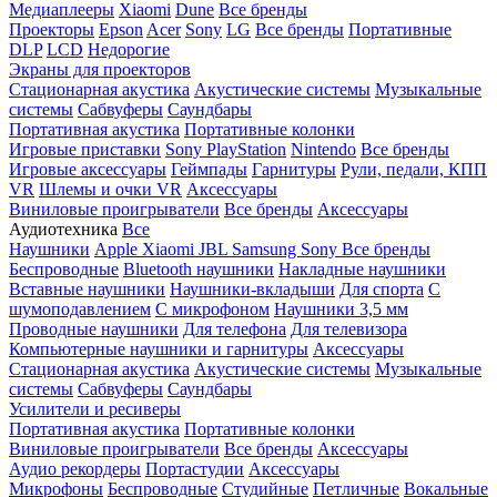
Медиаплееры
Xiaomi
Dune
Все бренды
Проекторы
Epson
Acer
Sony
LG
Все бренды
Портативные
DLP
LCD
Недорогие
Экраны для проекторов
Стационарная акустика
Акустические системы
Музыкальные
системы
Сабвуферы
Саундбары
Портативная акустика
Портативные колонки
Игровые приставки
Sony PlayStation
Nintendo
Все бренды
Игровые аксессуары
Геймпады
Гарнитуры
Рули, педали, КПП
VR
Шлемы и очки VR
Аксессуары
Виниловые проигрыватели
Все бренды
Аксессуары
Аудиотехника
Все
Наушники
Apple
Xiaomi
JBL
Samsung
Sony
Все бренды
Беспроводные
Bluetooth наушники
Накладные наушники
Вставные наушники
Наушники-вкладыши
Для спорта
С
шумоподавлением
С микрофоном
Наушники 3,5 мм
Проводные наушники
Для телефона
Для телевизора
Компьютерные наушники и гарнитуры
Аксессуары
Стационарная акустика
Акустические системы
Музыкальные
системы
Сабвуферы
Саундбары
Усилители и ресиверы
Портативная акустика
Портативные колонки
Виниловые проигрыватели
Все бренды
Аксессуары
Аудио рекордеры
Портастудии
Аксессуары
Микрофоны
Беспроводные
Студийные
Петличные
Вокальные