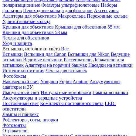
поляризационные
Фильтры ультрафиолетовые
Наборы
фильтров
Переходные кольца для фильтров
Аксессуары
Адаптеры для объективов
Макрокольца
Переходные кольца
Удлинительные кольца
Крышки для объективов
Крышки для объективов 55 мм
Крышки для объективов 58 мм
Чехлы для объективов
Уход и защита
Вспышки, источники света
Все
Вспышки
Вспышки для Canon
Вспышки для Nikon
Ведущие
вспышки
Ведомые вспышки
Рассеиватели
Держатели для
вспышкек
Адаптеры на горячий башмак
Насадки на вспышки
Источники питания
Чехлы для вспышек
Фотобоксы
Накамерный свет
Yongnuo
Fujimi
Aputure
Аккумуляторы,
адаптеры и ЗУ
Импульсный свет
Импульсные моноблоки
Лампы-вспышки
Аккумуляторы и зарядные устройства
Постоянный свет
Комплекты постоянного света
LED-
осветители
Лампы и пайрекс
Рефлекторы, соты, шторки
Фотозонты
Отражатели