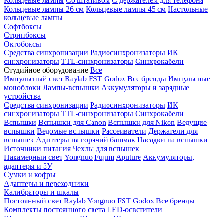
Кольцевые лампы
Со штативом
С держателем для телефона
Кольцевые лампы 26 см
Кольцевые лампы 45 см
Настольные
кольцевые лампы
Софтбоксы
Стрипбоксы
Октобоксы
Средства синхронизации
Радиосинхронизаторы
ИК
синхронизаторы
TTL-синхронизаторы
Синхрокабели
Студийное оборудование
Все
Импульсный свет
Raylab
FST
Godox
Все бренды
Импульсные
моноблоки
Лампы-вспышки
Аккумуляторы и зарядные
устройства
Средства синхронизации
Радиосинхронизаторы
ИК
синхронизаторы
TTL-синхронизаторы
Синхрокабели
Вспышки
Вспышки для Canon
Вспышки для Nikon
Ведущие
вспышки
Ведомые вспышки
Рассеиватели
Держатели для
вспышек
Адаптеры на горячий башмак
Насадки на вспышки
Источники питания
Чехлы для вспышек
Накамерный свет
Yongnuo
Fujimi
Aputure
Аккумуляторы,
адаптеры и ЗУ
Сумки и кофры
Адаптеры и переходники
Калибраторы и шкалы
Постоянный свет
Raylab
Yongnuo
FST
Godox
Все бренды
Комплекты постоянного света
LED-осветители