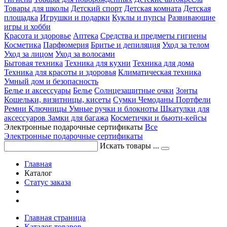
Товары для школы
Детский спорт
Детская комната
Детская
площадка
Игрушки и подарки
Куклы и пупсы
Развивающие
игры и хобби
Красота и здоровье
Аптека
Средства и предметы гигиены
Косметика
Парфюмерия
Бритье и депиляция
Уход за телом
Уход за лицом
Уход за волосами
Бытовая техника
Техника для кухни
Техника для дома
Техника для красоты и здоровья
Климатическая техника
Умный дом и безопасность
Белье и аксессуары
Белье
Солнцезащитные очки
Зонты
Кошельки, визитницы, кисеты
Сумки
Чемоданы
Портфели
Ремни
Ключницы
Умные ручки и блокноты
Шкатулки для
аксессуаров
Замки для багажа
Косметички и бьюти-кейсы
Электронные подарочные сертификаты
Все
Электронные подарочные сертификаты
Искать товары ...
Главная
Каталог
Статус заказа
Главная страница
Каталог товаров