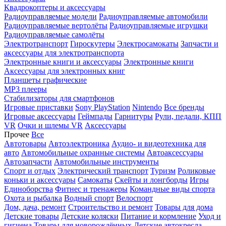
Квадрокоптеры и аксессуары
Радиоуправляемые модели
Радиоуправляемые автомобили
Радиоуправляемые вертолёты
Радиоуправляемые игрушки
Радиоуправляемые самолёты
Электротранспорт
Гироскутеры
Электросамокаты
Запчасти и
аксессуары для электротранспорта
Электронные книги и аксессуары
Электронные книги
Аксессуары для электронных книг
Планшеты графические
MP3 плееры
Стабилизаторы для смартфонов
Игровые приставки
Sony PlayStation
Nintendo
Все бренды
Игровые аксессуары
Геймпады
Гарнитуры
Рули, педали, КПП
VR
Очки и шлемы VR
Аксессуары
Прочее
Все
Автотовары
Автоэлектроника
Аудио- и видеотехника для
авто
Автомобильные охранные системы
Автоаксессуары
Автозапчасти
Автомобильные инструменты
Спорт и отдых
Электрический транспорт
Туризм
Роликовые
коньки и аксессуары
Самокаты
Скейты и лонгборды
Игры
Единоборства
Фитнес и тренажеры
Командные виды спорта
Охота и рыбалка
Водный спорт
Велоспорт
Дом, дача, ремонт
Строительство и ремонт
Товары для дома
Детские товары
Детские коляски
Питание и кормление
Уход и
гигиена
Товары для новорождённых
Детские автокресла