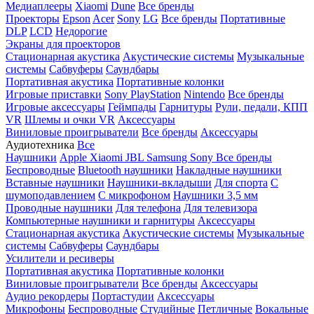
Медиаплееры
Xiaomi
Dune
Все бренды
Проекторы
Epson
Acer
Sony
LG
Все бренды
Портативные
DLP
LCD
Недорогие
Экраны для проекторов
Стационарная акустика
Акустические системы
Музыкальные
системы
Сабвуферы
Саундбары
Портативная акустика
Портативные колонки
Игровые приставки
Sony PlayStation
Nintendo
Все бренды
Игровые аксессуары
Геймпады
Гарнитуры
Рули, педали, КПП
VR
Шлемы и очки VR
Аксессуары
Виниловые проигрыватели
Все бренды
Аксессуары
Аудиотехника
Все
Наушники
Apple
Xiaomi
JBL
Samsung
Sony
Все бренды
Беспроводные
Bluetooth наушники
Накладные наушники
Вставные наушники
Наушники-вкладыши
Для спорта
С
шумоподавлением
С микрофоном
Наушники 3,5 мм
Проводные наушники
Для телефона
Для телевизора
Компьютерные наушники и гарнитуры
Аксессуары
Стационарная акустика
Акустические системы
Музыкальные
системы
Сабвуферы
Саундбары
Усилители и ресиверы
Портативная акустика
Портативные колонки
Виниловые проигрыватели
Все бренды
Аксессуары
Аудио рекордеры
Портастудии
Аксессуары
Микрофоны
Беспроводные
Студийные
Петличные
Вокальные