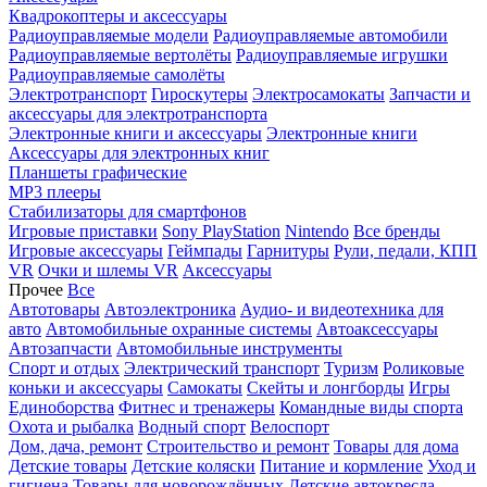
Квадрокоптеры и аксессуары
Радиоуправляемые модели
Радиоуправляемые автомобили
Радиоуправляемые вертолёты
Радиоуправляемые игрушки
Радиоуправляемые самолёты
Электротранспорт
Гироскутеры
Электросамокаты
Запчасти и
аксессуары для электротранспорта
Электронные книги и аксессуары
Электронные книги
Аксессуары для электронных книг
Планшеты графические
MP3 плееры
Стабилизаторы для смартфонов
Игровые приставки
Sony PlayStation
Nintendo
Все бренды
Игровые аксессуары
Геймпады
Гарнитуры
Рули, педали, КПП
VR
Очки и шлемы VR
Аксессуары
Прочее
Все
Автотовары
Автоэлектроника
Аудио- и видеотехника для
авто
Автомобильные охранные системы
Автоаксессуары
Автозапчасти
Автомобильные инструменты
Спорт и отдых
Электрический транспорт
Туризм
Роликовые
коньки и аксессуары
Самокаты
Скейты и лонгборды
Игры
Единоборства
Фитнес и тренажеры
Командные виды спорта
Охота и рыбалка
Водный спорт
Велоспорт
Дом, дача, ремонт
Строительство и ремонт
Товары для дома
Детские товары
Детские коляски
Питание и кормление
Уход и
гигиена
Товары для новорождённых
Детские автокресла