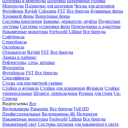
Штативы и моноподы
Штативы
Штативные головы
Моноподы
Площадки для штативов
Чехлы для штативов
Фотофоны
Raylab
Colorama
FST
Все бренды
Бумажные фоны
Хромакей фоны
Виниловые фоны
Системы крепления
Зажимы, держатели, муфты
Подвесные
системы
Системы установки фона
Переходники и адаптеры
Накамерные мониторы
Feelworld
Lilliput
Все бренды
Софтбоксы
Стрипбоксы
Октобоксы
Отражатели
Raylab
FST
Все бренды
Лампы и пайрекс
Рефлекторы, соты, шторки
Фотозонты
Фотобоксы
FST
Все бренды
Спецэффекты
Столы для предметной съемки
Стойки и журавли
Стойки для освещения
Журавли
Стойки
универсальные
Штанги, перекладины
Ролики для стоек
Си-
Стенды
Видеосъемка
Все
Видеокамеры
Panasonic
Все бренды
Full HD
Профессиональные
Видеокамеры 4K
Недорогие
Накамерные мониторы
Feelworld
Lilliput
Все бренды
Накамерный свет
Системы питания для накамерного света