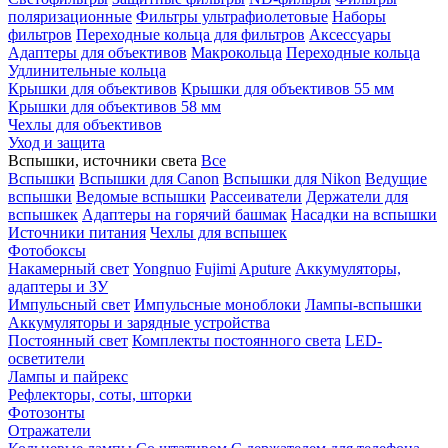
поляризационные
Фильтры ультрафиолетовые
Наборы
фильтров
Переходные кольца для фильтров
Аксессуары
Адаптеры для объективов
Макрокольца
Переходные кольца
Удлинительные кольца
Крышки для объективов
Крышки для объективов 55 мм
Крышки для объективов 58 мм
Чехлы для объективов
Уход и защита
Вспышки, источники света
Все
Вспышки
Вспышки для Canon
Вспышки для Nikon
Ведущие
вспышки
Ведомые вспышки
Рассеиватели
Держатели для
вспышкек
Адаптеры на горячий башмак
Насадки на вспышки
Источники питания
Чехлы для вспышек
Фотобоксы
Накамерный свет
Yongnuo
Fujimi
Aputure
Аккумуляторы,
адаптеры и ЗУ
Импульсный свет
Импульсные моноблоки
Лампы-вспышки
Аккумуляторы и зарядные устройства
Постоянный свет
Комплекты постоянного света
LED-
осветители
Лампы и пайрекс
Рефлекторы, соты, шторки
Фотозонты
Отражатели