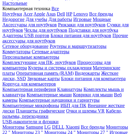
Настольные
Компьютерная техника
Все
Ноутбуки
Acer
Apple
Asus
Dell
HP
Lenovo
Все бренды
Недорогие
Для учебы
Для работы
Игровые
Мощные
Аксессуары для ноутбуков
Рюкзаки для ноутбуков
Сумки для
ноутбуков
Чехлы для ноутбуков
Подставки для ноутбука
Адаптеры USB портов
Блоки питания для ноутбуков
Прочие
аксессуары для ноутбуков
Сетевое оборудование
Роутеры и маршрутизаторы
Коммутаторы
Сетевые адаптеры
Персональные компьютеры
Комплектующие для ПК, ноутбуков
Процессоры для
компьютера
Кулеры и системы охлаждения
Материнские
платы
Оперативная память (RAM)
Видеокарты
Жесткие
диски, SSD
Звуковые карты
Блоки питания для компьютера
Корпуса для компьютеров
Компьютерная периферия
Клавиатуры
Комплекты мышь и
клавиатура
Компьютерные мыши
Коврики для мыши
Веб
камеры
Компьютерные наушники и гарнитуры
Компьютерные микрофоны
ИБП для ПК
Внешние жесткие
диски
Планшеты графические
Очки и шлемы VR
Кабели,
разъемы, переходники
USB-накопители и флэшки
Мониторы
Samsung
LG
DELL
Xiaomi
Все бренды
Мониторы
22 "
Мониторы 23 "
Мониторы 24 "
Мониторы 27 "
Игровые