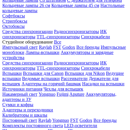
Кольцевые лампы
Со штативом
С держателем для телефона
Кольцевые лампы 26 см
Кольцевые лампы 45 см
Настольные
кольцевые лампы
Софтбоксы
Стрипбоксы
Октобоксы
Средства синхронизации
Радиосинхронизаторы
ИК
синхронизаторы
TTL-синхронизаторы
Синхрокабели
Студийное оборудование
Все
Импульсный свет
Raylab
FST
Godox
Все бренды
Импульсные
моноблоки
Лампы-вспышки
Аккумуляторы и зарядные
устройства
Средства синхронизации
Радиосинхронизаторы
ИК
синхронизаторы
TTL-синхронизаторы
Синхрокабели
Вспышки
Вспышки для Canon
Вспышки для Nikon
Ведущие
вспышки
Ведомые вспышки
Рассеиватели
Держатели для
вспышек
Адаптеры на горячий башмак
Насадки на вспышки
Источники питания
Чехлы для вспышек
Накамерный свет
Yongnuo
Fujimi
Aputure
Аккумуляторы,
адаптеры и ЗУ
Сумки и кофры
Адаптеры и переходники
Калибраторы и шкалы
Постоянный свет
Raylab
Yongnuo
FST
Godox
Все бренды
Комплекты постоянного света
LED-осветители