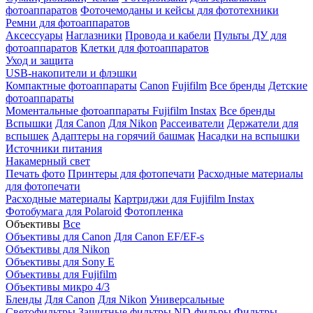
фотоаппаратов
Фоточемоданы и кейсы для фототехники
Ремни для фотоаппаратов
Аксессуары
Наглазники
Провода и кабели
Пульты ДУ для
фотоаппаратов
Клетки для фотоаппаратов
Уход и защита
USB-накопители и флэшки
Компактные фотоаппараты
Canon
Fujifilm
Все бренды
Детские
фотоаппараты
Моментальные фотоаппараты
Fujifilm Instax
Все бренды
Вспышки
Для Canon
Для Nikon
Рассеиватели
Держатели для
вспышек
Адаптеры на горячий башмак
Насадки на вспышки
Источники питания
Накамерный свет
Печать фото
Принтеры для фотопечати
Расходные материалы
для фотопечати
Расходные материалы
Картриджи для Fujifilm Instax
Фотобумага для Polaroid
Фотопленка
Объективы
Все
Объективы для Canon
Для Canon EF/EF-s
Объективы для Nikon
Объективы для Sony E
Объективы для Fujifilm
Объективы микро 4/3
Бленды
Для Canon
Для Nikon
Универсальные
Светофильтры
Защитные фильтры
ND-фильры
Фильтры