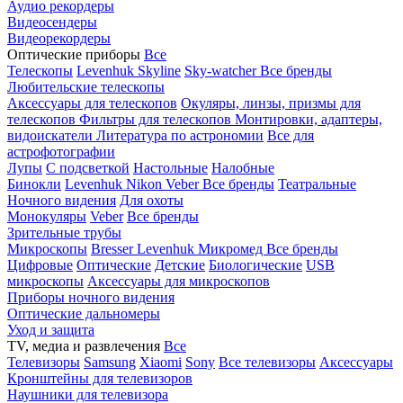
Аудио рекордеры
Видеосендеры
Видеорекордеры
Оптические приборы
Все
Телескопы
Levenhuk Skyline
Sky-watcher
Все бренды
Любительские телескопы
Аксессуары для телескопов
Окуляры, линзы, призмы для
телескопов
Фильтры для телескопов
Монтировки, адаптеры,
видоискатели
Литература по астрономии
Все для
астрофотографии
Лупы
С подсветкой
Настольные
Налобные
Бинокли
Levenhuk
Nikon
Veber
Все бренды
Театральные
Ночного видения
Для охоты
Монокуляры
Veber
Все бренды
Зрительные трубы
Микроскопы
Bresser
Levenhuk
Микромед
Все бренды
Цифровые
Оптические
Детские
Биологические
USB
микроскопы
Аксессуары для микроскопов
Приборы ночного видения
Оптические дальномеры
Уход и защита
TV, медиа и развлечения
Все
Телевизоры
Samsung
Xiaomi
Sony
Все телевизоры
Аксессуары
Кронштейны для телевизоров
Наушники для телевизора