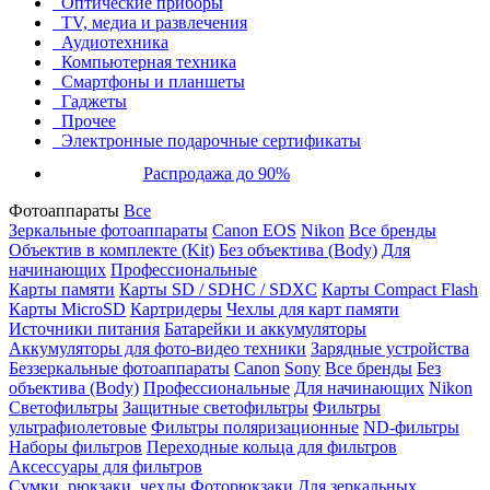
Оптические приборы
TV, медиа и развлечения
Аудиотехника
Компьютерная техника
Смартфоны и планшеты
Гаджеты
Прочее
Электронные подарочные сертификаты
Распродажа до 90%
Фотоаппараты
Все
Зеркальные фотоаппараты
Canon EOS
Nikon
Все бренды
Объектив в комплекте (Kit)
Без объектива (Body)
Для
начинающих
Профессиональные
Карты памяти
Карты SD / SDHC / SDXC
Карты Compact Flash
Карты MicroSD
Картридеры
Чехлы для карт памяти
Источники питания
Батарейки и аккумуляторы
Аккумуляторы для фото-видео техники
Зарядные устройства
Беззеркальные фотоаппараты
Canon
Sony
Все бренды
Без
объектива (Body)
Профессиональные
Для начинающих
Nikon
Светофильтры
Защитные светофильтры
Фильтры
ультрафиолетовые
Фильтры поляризационные
ND-фильтры
Наборы фильтров
Переходные кольца для фильтров
Аксессуары для фильтров
Сумки, рюкзаки, чехлы
Фоторюкзаки
Для зеркальных