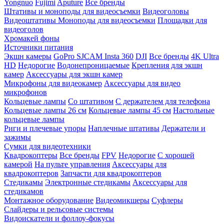
Yongnuo
Fujimi
Aputure
Все бренды
Штативы и моноподы для видеосъемки
Видеоголовы
Видеоштативы
Моноподы для видеосъемки
Площадки для
видеоголов
Хромакей фоны
Источники питания
Экшн камеры
GoPro
SJCAM
Insta 360
DJI
Все бренды
4K Ultra
HD
Недорогие
Водонепроницаемые
Крепления для экшн
камер
Аксессуары для экшн камер
Микрофоны для видеокамер
Аксессуары для видео
микрофонов
Кольцевые лампы
Со штативом
C держателем для телефона
Кольцевые лампы 26 см
Кольцевые лампы 45 см
Настольные
кольцевые лампы
Риги и плечевые упоры
Наплечные штативы
Держатели и
зажимы
Сумки для видеотехники
Квадрокоптеры
Все бренды
FPV
Недорогие
С хорошей
камерой
На пульте управления
Аксессуары для
квадрокоптеров
Запчасти для квадрокоптеров
Стедикамы
Электронные стедикамы
Аксессуары для
стедикамов
Монтажное оборудование
Видеомикшеры
Суфлеры
Слайдеры и рельсовые системы
Видоискатели и фоллоу-фокусы