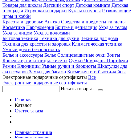
Товары для школы
Детский спорт
Детская комната
Детская
площадка
Игрушки и подарки
Куклы и пупсы
Развивающие
игры и хобби
Красота и здоровье
Аптека
Средства и предметы гигиены
Косметика
Парфюмерия
Бритье и депиляция
Уход за телом
Уход за лицом
Уход за волосами
Бытовая техника
Техника для кухни
Техника для дома
Техника для красоты и здоровья
Климатическая техника
Умный дом и безопасность
Белье и аксессуары
Белье
Солнцезащитные очки
Зонты
Кошельки, визитницы, кисеты
Сумки
Чемоданы
Портфели
Ремни
Ключницы
Умные ручки и блокноты
Шкатулки для
аксессуаров
Замки для багажа
Косметички и бьюти-кейсы
Электронные подарочные сертификаты
Все
Электронные подарочные сертификаты
Искать товары ...
Главная
Каталог
Статус заказа
Главная страница
Каталог товаров