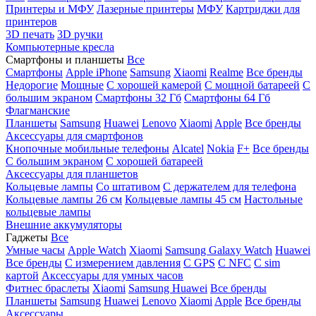
Принтеры и МФУ
Лазерные принтеры
МФУ
Картриджи для
принтеров
3D печать
3D ручки
Компьютерные кресла
Смартфоны и планшеты
Все
Смартфоны
Apple iPhone
Samsung
Xiaomi
Realme
Все бренды
Недорогие
Мощные
С хорошей камерой
С мощной батареей
С
большим экраном
Смартфоны 32 Гб
Смартфоны 64 Гб
Флагманские
Планшеты
Samsung
Huawei
Lenovo
Xiaomi
Apple
Все бренды
Аксессуары для смартфонов
Кнопочные мобильные телефоны
Alcatel
Nokia
F+
Все бренды
С большим экраном
С хорошей батареей
Аксессуары для планшетов
Кольцевые лампы
Со штативом
C держателем для телефона
Кольцевые лампы 26 см
Кольцевые лампы 45 см
Настольные
кольцевые лампы
Внешние аккумуляторы
Гаджеты
Все
Умные часы
Apple Watch
Xiaomi
Samsung Galaxy Watch
Huawei
Все бренды
C измерением давления
C GPS
C NFC
C sim
картой
Аксессуары для умных часов
Фитнес браслеты
Xiaomi
Samsung
Huawei
Все бренды
Планшеты
Samsung
Huawei
Lenovo
Xiaomi
Apple
Все бренды
Аксессуары