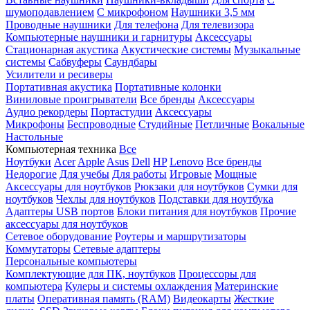
шумоподавлением
С микрофоном
Наушники 3,5 мм
Проводные наушники
Для телефона
Для телевизора
Компьютерные наушники и гарнитуры
Аксессуары
Стационарная акустика
Акустические системы
Музыкальные
системы
Сабвуферы
Саундбары
Усилители и ресиверы
Портативная акустика
Портативные колонки
Виниловые проигрыватели
Все бренды
Аксессуары
Аудио рекордеры
Портастудии
Аксессуары
Микрофоны
Беспроводные
Студийные
Петличные
Вокальные
Настольные
Компьютерная техника
Все
Ноутбуки
Acer
Apple
Asus
Dell
HP
Lenovo
Все бренды
Недорогие
Для учебы
Для работы
Игровые
Мощные
Аксессуары для ноутбуков
Рюкзаки для ноутбуков
Сумки для
ноутбуков
Чехлы для ноутбуков
Подставки для ноутбука
Адаптеры USB портов
Блоки питания для ноутбуков
Прочие
аксессуары для ноутбуков
Сетевое оборудование
Роутеры и маршрутизаторы
Коммутаторы
Сетевые адаптеры
Персональные компьютеры
Комплектующие для ПК, ноутбуков
Процессоры для
компьютера
Кулеры и системы охлаждения
Материнские
платы
Оперативная память (RAM)
Видеокарты
Жесткие