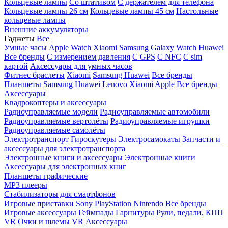
Кольцевые лампы
Со штативом
C держателем для телефона
Кольцевые лампы 26 см
Кольцевые лампы 45 см
Настольные
кольцевые лампы
Внешние аккумуляторы
Гаджеты
Все
Умные часы
Apple Watch
Xiaomi
Samsung Galaxy Watch
Huawei
Все бренды
C измерением давления
C GPS
C NFC
C sim
картой
Аксессуары для умных часов
Фитнес браслеты
Xiaomi
Samsung
Huawei
Все бренды
Планшеты
Samsung
Huawei
Lenovo
Xiaomi
Apple
Все бренды
Аксессуары
Квадрокоптеры и аксессуары
Радиоуправляемые модели
Радиоуправляемые автомобили
Радиоуправляемые вертолёты
Радиоуправляемые игрушки
Радиоуправляемые самолёты
Электротранспорт
Гироскутеры
Электросамокаты
Запчасти и
аксессуары для электротранспорта
Электронные книги и аксессуары
Электронные книги
Аксессуары для электронных книг
Планшеты графические
MP3 плееры
Стабилизаторы для смартфонов
Игровые приставки
Sony PlayStation
Nintendo
Все бренды
Игровые аксессуары
Геймпады
Гарнитуры
Рули, педали, КПП
VR
Очки и шлемы VR
Аксессуары