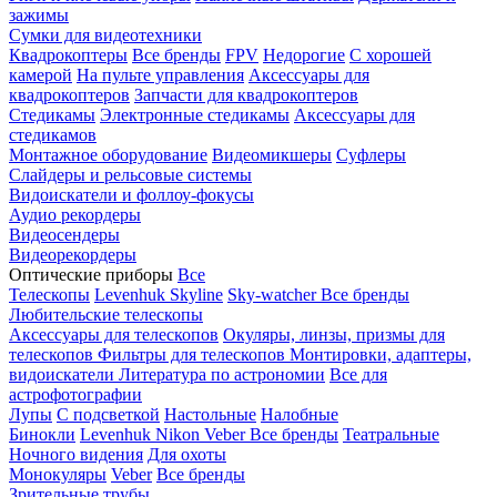
зажимы
Сумки для видеотехники
Квадрокоптеры
Все бренды
FPV
Недорогие
С хорошей
камерой
На пульте управления
Аксессуары для
квадрокоптеров
Запчасти для квадрокоптеров
Стедикамы
Электронные стедикамы
Аксессуары для
стедикамов
Монтажное оборудование
Видеомикшеры
Суфлеры
Слайдеры и рельсовые системы
Видоискатели и фоллоу-фокусы
Аудио рекордеры
Видеосендеры
Видеорекордеры
Оптические приборы
Все
Телескопы
Levenhuk Skyline
Sky-watcher
Все бренды
Любительские телескопы
Аксессуары для телескопов
Окуляры, линзы, призмы для
телескопов
Фильтры для телескопов
Монтировки, адаптеры,
видоискатели
Литература по астрономии
Все для
астрофотографии
Лупы
С подсветкой
Настольные
Налобные
Бинокли
Levenhuk
Nikon
Veber
Все бренды
Театральные
Ночного видения
Для охоты
Монокуляры
Veber
Все бренды
Зрительные трубы