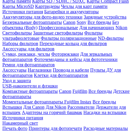
Карты памяти
Карты SD / SDHC / SDXC
Карты Compact Flash
Карты MicroSD
Картридеры
Чехлы для карт памяти
Источники питания
Батарейки и аккумуляторы
Аккумуляторы для фото-видео техники
Зарядные устройства
Беззеркальные фотоаппараты
Canon
Sony
Все бренды
Без
объектива (Body)
Профессиональные
Для начинающих
Nikon
Светофильтры
Защитные светофильтры
Фильтры
ультрафиолетовые
Фильтры поляризационные
ND-фильтры
Наборы фильтров
Переходные кольца для фильтров
Аксессуары для фильтров
Сумки, рюкзаки, чехлы
Фоторюкзаки
Для зеркальных
фотоаппаратов
Фоточемоданы и кейсы для фототехники
Ремни для фотоаппаратов
Аксессуары
Наглазники
Провода и кабели
Пульты ДУ для
фотоаппаратов
Клетки для фотоаппаратов
Уход и защита
USB-накопители и флэшки
Компактные фотоаппараты
Canon
Fujifilm
Все бренды
Детские
фотоаппараты
Моментальные фотоаппараты
Fujifilm Instax
Все бренды
Вспышки
Для Canon
Для Nikon
Рассеиватели
Держатели для
вспышек
Адаптеры на горячий башмак
Насадки на вспышки
Источники питания
Накамерный свет
Печать фото
Принтеры для фотопечати
Расходные материалы