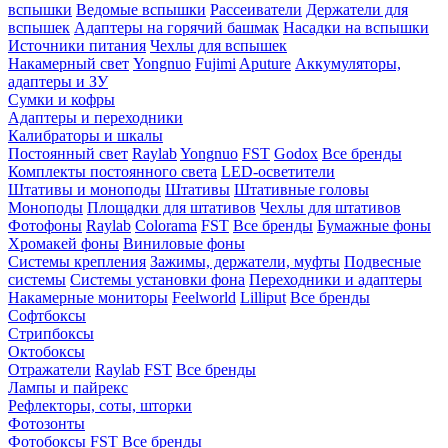
вспышки
Ведомые вспышки
Рассеиватели
Держатели для
вспышек
Адаптеры на горячий башмак
Насадки на вспышки
Источники питания
Чехлы для вспышек
Накамерный свет
Yongnuo
Fujimi
Aputure
Аккумуляторы,
адаптеры и ЗУ
Сумки и кофры
Адаптеры и переходники
Калибраторы и шкалы
Постоянный свет
Raylab
Yongnuo
FST
Godox
Все бренды
Комплекты постоянного света
LED-осветители
Штативы и моноподы
Штативы
Штативные головы
Моноподы
Площадки для штативов
Чехлы для штативов
Фотофоны
Raylab
Colorama
FST
Все бренды
Бумажные фоны
Хромакей фоны
Виниловые фоны
Системы крепления
Зажимы, держатели, муфты
Подвесные
системы
Системы установки фона
Переходники и адаптеры
Накамерные мониторы
Feelworld
Lilliput
Все бренды
Софтбоксы
Стрипбоксы
Октобоксы
Отражатели
Raylab
FST
Все бренды
Лампы и пайрекс
Рефлекторы, соты, шторки
Фотозонты
Фотобоксы
FST
Все бренды