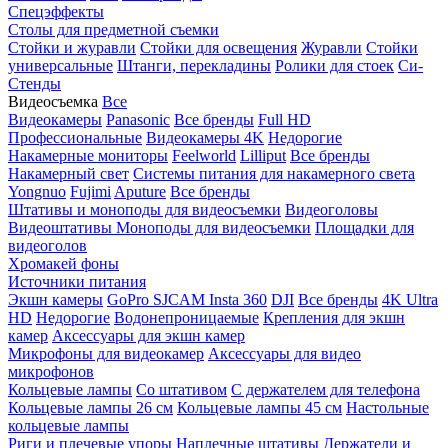
Спецэффекты
Столы для предметной съемки
Стойки и журавли
Стойки для освещения
Журавли
Стойки
универсальные
Штанги, перекладины
Ролики для стоек
Си-
Стенды
Видеосъемка
Все
Видеокамеры
Panasonic
Все бренды
Full HD
Профессиональные
Видеокамеры 4K
Недорогие
Накамерные мониторы
Feelworld
Lilliput
Все бренды
Накамерный свет
Системы питания для накамерного света
Yongnuo
Fujimi
Aputure
Все бренды
Штативы и моноподы для видеосъемки
Видеоголовы
Видеоштативы
Моноподы для видеосъемки
Площадки для
видеоголов
Хромакей фоны
Источники питания
Экшн камеры
GoPro
SJCAM
Insta 360
DJI
Все бренды
4K Ultra
HD
Недорогие
Водонепроницаемые
Крепления для экшн
камер
Аксессуары для экшн камер
Микрофоны для видеокамер
Аксессуары для видео
микрофонов
Кольцевые лампы
Со штативом
C держателем для телефона
Кольцевые лампы 26 см
Кольцевые лампы 45 см
Настольные
кольцевые лампы
Риги и плечевые упоры
Наплечные штативы
Держатели и