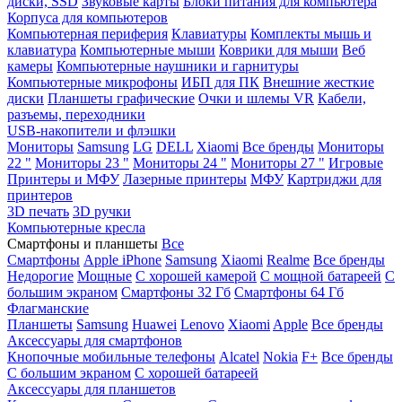
диски, SSD
Звуковые карты
Блоки питания для компьютера
Корпуса для компьютеров
Компьютерная периферия
Клавиатуры
Комплекты мышь и
клавиатура
Компьютерные мыши
Коврики для мыши
Веб
камеры
Компьютерные наушники и гарнитуры
Компьютерные микрофоны
ИБП для ПК
Внешние жесткие
диски
Планшеты графические
Очки и шлемы VR
Кабели,
разъемы, переходники
USB-накопители и флэшки
Мониторы
Samsung
LG
DELL
Xiaomi
Все бренды
Мониторы
22 "
Мониторы 23 "
Мониторы 24 "
Мониторы 27 "
Игровые
Принтеры и МФУ
Лазерные принтеры
МФУ
Картриджи для
принтеров
3D печать
3D ручки
Компьютерные кресла
Смартфоны и планшеты
Все
Смартфоны
Apple iPhone
Samsung
Xiaomi
Realme
Все бренды
Недорогие
Мощные
С хорошей камерой
С мощной батареей
С
большим экраном
Смартфоны 32 Гб
Смартфоны 64 Гб
Флагманские
Планшеты
Samsung
Huawei
Lenovo
Xiaomi
Apple
Все бренды
Аксессуары для смартфонов
Кнопочные мобильные телефоны
Alcatel
Nokia
F+
Все бренды
С большим экраном
С хорошей батареей
Аксессуары для планшетов