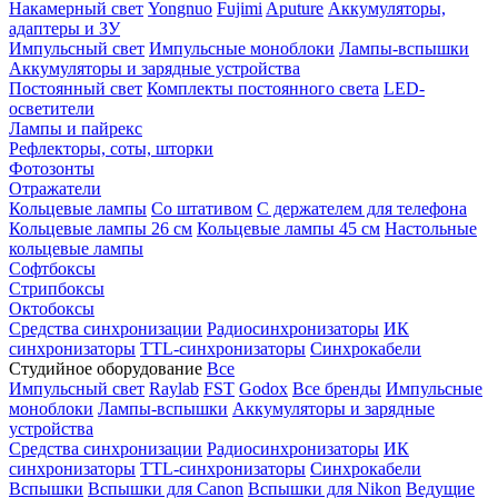
Накамерный свет
Yongnuo
Fujimi
Aputure
Аккумуляторы,
адаптеры и ЗУ
Импульсный свет
Импульсные моноблоки
Лампы-вспышки
Аккумуляторы и зарядные устройства
Постоянный свет
Комплекты постоянного света
LED-
осветители
Лампы и пайрекс
Рефлекторы, соты, шторки
Фотозонты
Отражатели
Кольцевые лампы
Со штативом
С держателем для телефона
Кольцевые лампы 26 см
Кольцевые лампы 45 см
Настольные
кольцевые лампы
Софтбоксы
Стрипбоксы
Октобоксы
Средства синхронизации
Радиосинхронизаторы
ИК
синхронизаторы
TTL-синхронизаторы
Синхрокабели
Студийное оборудование
Все
Импульсный свет
Raylab
FST
Godox
Все бренды
Импульсные
моноблоки
Лампы-вспышки
Аккумуляторы и зарядные
устройства
Средства синхронизации
Радиосинхронизаторы
ИК
синхронизаторы
TTL-синхронизаторы
Синхрокабели
Вспышки
Вспышки для Canon
Вспышки для Nikon
Ведущие