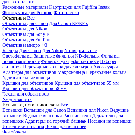
для фотопечати
Расходные материалы
Картриджи для Fujifilm Instax
Фотобумага для Polaroid
Фотопленка
Объективы
Все
Объективы для Canon
Для Canon EF/EF-s
Объективы для Nikon
Объективы для Sony E
Объективы для Fujifilm
Объективы микро 4/3
Бленды
Для Canon
Для Nikon
Универсальные
Светофильтры
Защитные фильтры
ND-фильры
Фильтры
поляризационные
Фильтры ультрафиолетовые
Наборы
фильтров
Переходные кольца для фильтров
Аксессуары
Адаптеры для объективов
Макрокольца
Переходные кольца
Удлинительные кольца
Крышки для объективов
Крышки для объективов 55 мм
Крышки для объективов 58 мм
Чехлы для объективов
Уход и защита
Вспышки, источники света
Все
Вспышки
Вспышки для Canon
Вспышки для Nikon
Ведущие
вспышки
Ведомые вспышки
Рассеиватели
Держатели для
вспышкек
Адаптеры на горячий башмак
Насадки на вспышки
Источники питания
Чехлы для вспышек
Фотобоксы