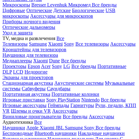
Микроскопы
Bresser
Levenhuk
Микромед
Все бренды
Цифровые
Оптические
Детские
Биологические
USB
микроскопы
Аксессуары для микроскопов
Приборы ночного видения
Оптические дальномеры
Уход и защита
TV, медиа и развлечения
Все
Телевизоры
Samsung
Xiaomi
Sony
Все телевизоры
Аксессуары
Кронштейны для телевизоров
Наушники для телевизора
Медиаплееры
Xiaomi
Dune
Все бренды
Проекторы
Epson
Acer
Sony
LG
Все бренды
Портативные
DLP
LCD
Недорогие
Экраны для проекторов
Стационарная акустика
Акустические системы
Музыкальные
системы
Сабвуферы
Саундбары
Портативная акустика
Портативные колонки
Игровые приставки
Sony PlayStation
Nintendo
Все бренды
Игровые аксессуары
Геймпады
Гарнитуры
Рули, педали, КПП
VR
Шлемы и очки VR
Аксессуары
Виниловые проигрыватели
Все бренды
Аксессуары
Аудиотехника
Все
Наушники
Apple
Xiaomi
JBL
Samsung
Sony
Все бренды
Беспроводные
Bluetooth наушники
Накладные наушники
Вставные наушники
Наушники-вкладыши
Для спорта
С