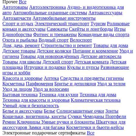
Прочее
Все
Автотовары
Автоэлектроника
Аудио- и видеотехника для
авто
Автомобильные охранные системы
Автоаксессуары
Автозапчасти
Автомобильные инструменты
Спорт и отдых
Электрический транспорт
Туризм
Роликовые
коньки и аксессуары
Самокаты
Скейты и лонгборды
Игры
Единоборства
Фитнес и тренажеры
Командные виды спорта
Охота и рыбалка
Водный спорт
Велоспорт
Дом, дача, ремонт
Строительство и ремонт
Товары для дома
Детские товары
Детские коляски
Питание и кормление
Уход и
гигиена
Товары для новорождённых
Детские автокресла
Товары для школы
Детский спорт
Детская комната
Детская
площадка
Игрушки и подарки
Куклы и пупсы
Развивающие
игры и хобби
Красота и здоровье
Аптека
Средства и предметы гигиены
Косметика
Парфюмерия
Бритье и депиляция
Уход за телом
Уход за лицом
Уход за волосами
Бытовая техника
Техника для кухни
Техника для дома
Техника для красоты и здоровья
Климатическая техника
Умный дом и безопасность
Белье и аксессуары
Белье
Солнцезащитные очки
Зонты
Кошельки, визитницы, кисеты
Сумки
Чемоданы
Портфели
Ремни
Ключницы
Умные ручки и блокноты
Шкатулки для
аксессуаров
Замки для багажа
Косметички и бьюти-кейсы
Электронные подарочные сертификаты
Все