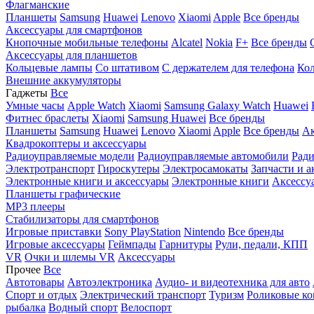
Флагманские
Планшеты
Samsung
Huawei
Lenovo
Xiaomi
Apple
Все бренды
Аксессуары для смартфонов
Кнопочные мобильные телефоны
Alcatel
Nokia
F+
Все бренды
Аксессуары для планшетов
Кольцевые лампы
Со штативом
C держателем для телефона
Кол
Внешние аккумуляторы
Гаджеты
Все
Умные часы
Apple Watch
Xiaomi
Samsung Galaxy Watch
Huawei
Фитнес браслеты
Xiaomi
Samsung
Huawei
Все бренды
Планшеты
Samsung
Huawei
Lenovo
Xiaomi
Apple
Все бренды
Ак
Квадрокоптеры и аксессуары
Радиоуправляемые модели
Радиоуправляемые автомобили
Ради
Электротранспорт
Гироскутеры
Электросамокаты
Запчасти и а
Электронные книги и аксессуары
Электронные книги
Аксессу
Планшеты графические
MP3 плееры
Стабилизаторы для смартфонов
Игровые приставки
Sony PlayStation
Nintendo
Все бренды
Игровые аксессуары
Геймпады
Гарнитуры
Рули, педали, КПП
VR
Очки и шлемы VR
Аксессуары
Прочее
Все
Автотовары
Автоэлектроника
Аудио- и видеотехника для авто
Спорт и отдых
Электрический транспорт
Туризм
Роликовые ко
рыбалка
Водный спорт
Велоспорт