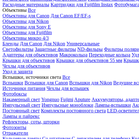
Расходные материалы
Картриджи для Fujifilm Instax
Фотобумага 
Объективы
Все
Объективы для Canon
Для Canon EF/EF-s
Объективы для Nikon
Объективы для Sony E
Объективы для Fujifilm
Объективы микро 4/3
Бленды
Для Canon
Для Nikon
Универсальные
Светофильтры
Защитные фильтры
ND-фильры
Фильтры поляр
Адаптеры для объективов
Макрокольца
Переходные кольца
Удл
Крышки для объективов
Крышки для объективов 55 мм
Крышки
Чехлы для объективов
Уход и защита
Вспышки, источники света
Все
Вспышки
Вспышки для Canon
Вспышки для Nikon
Ведущие в
Источники питания
Чехлы для вспышек
Фотобоксы
Накамерный свет
Yongnuo
Fujimi
Aputure
Аккумуляторы, адапт
Импульсный свет
Импульсные моноблоки
Лампы-вспышки
Ак
Постоянный свет
Комплекты постоянного света
LED-осветите
Лампы и пайрекс
Рефлекторы, соты, шторки
Фотозонты
Отражатели
Кольцевые лампы
Со штативом
С держателем для телефона
Кол