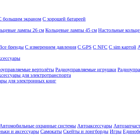
С большим экраном
С хорошей батареей
ьцевые лампы 26 см
Кольцевые лампы 45 см
Настольные кольц
Все бренды
C измерением давления
C GPS
C NFC
C sim картой
А
сессуары
оуправляемые вертолёты
Радиоуправляемые игрушки
Радиоупра
ксессуары для электротранспорта
ары для электронных книг
Автомобильные охранные системы
Автоаксессуары
Автозапчас
ньки и аксессуары
Самокаты
Скейты и лонгборды
Игры
Единоб