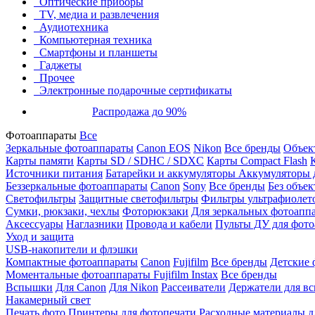
Оптические приборы
TV, медиа и развлечения
Аудиотехника
Компьютерная техника
Смартфоны и планшеты
Гаджеты
Прочее
Электронные подарочные сертификаты
Распродажа до 90%
Фотоаппараты
Все
Зеркальные фотоаппараты
Canon EOS
Nikon
Все бренды
Объект
Карты памяти
Карты SD / SDHC / SDXC
Карты Compact Flash
Источники питания
Батарейки и аккумуляторы
Аккумуляторы д
Беззеркальные фотоаппараты
Canon
Sony
Все бренды
Без объек
Светофильтры
Защитные светофильтры
Фильтры ультрафиолет
Сумки, рюкзаки, чехлы
Фоторюкзаки
Для зеркальных фотоапп
Аксессуары
Наглазники
Провода и кабели
Пульты ДУ для фото
Уход и защита
USB-накопители и флэшки
Компактные фотоаппараты
Canon
Fujifilm
Все бренды
Детские 
Моментальные фотоаппараты
Fujifilm Instax
Все бренды
Вспышки
Для Canon
Для Nikon
Рассеиватели
Держатели для в
Накамерный свет
Печать фото
Принтеры для фотопечати
Расходные материалы д