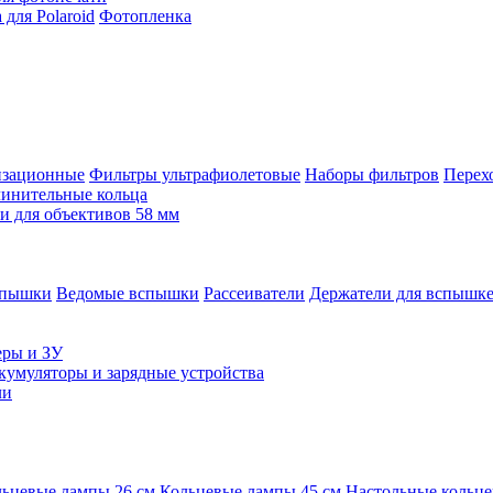
для Polaroid
Фотопленка
изационные
Фильтры ультрафиолетовые
Наборы фильтров
Перех
инительные кольца
 для объективов 58 мм
спышки
Ведомые вспышки
Рассеиватели
Держатели для вспышк
еры и ЗУ
кумуляторы и зарядные устройства
ли
ьцевые лампы 26 см
Кольцевые лампы 45 см
Настольные кольц