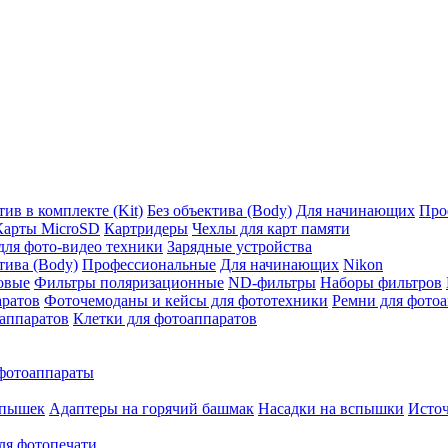
ив в комплекте (Kit)
Без объектива (Body)
Для начинающих
Про
Карты MicroSD
Картридеры
Чехлы для карт памяти
ля фото-видео техники
Зарядные устройства
тива (Body)
Профессиональные
Для начинающих
Nikon
овые
Фильтры поляризационные
ND-фильтры
Наборы фильтров
аратов
Фоточемоданы и кейсы для фототехники
Ремни для фото
аппаратов
Клетки для фотоаппаратов
фотоаппараты
спышек
Адаптеры на горячий башмак
Насадки на вспышки
Исто
ля фотопечати