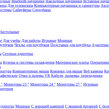
водные
Bluetooth наушники
Накладные наушники
Вставные нау
фона
Для телевизора
Компьютерные наушники и гарнитуры
Аксе
истемы
Сабвуферы
Саундбары
Настольные
е
Для учебы
Для работы
Игровые
Мощные
оутбуков
Чехлы для ноутбуков
Подставки для ноутбука
Адаптеры
ы
Сетевые адаптеры
ра
Кулеры и системы охлаждения
Материнские платы
Оперативн
в
иатура
Компьютерные мыши
Коврики для мыши
Веб камеры
Ко
афические
Очки и шлемы VR
Кабели, разъемы, переходники
 "
Мониторы 23 "
Мониторы 24 "
Мониторы 27 "
Игровые
интеров
едорогие
Мощные
С хорошей камерой
С мощной батареей
С бол