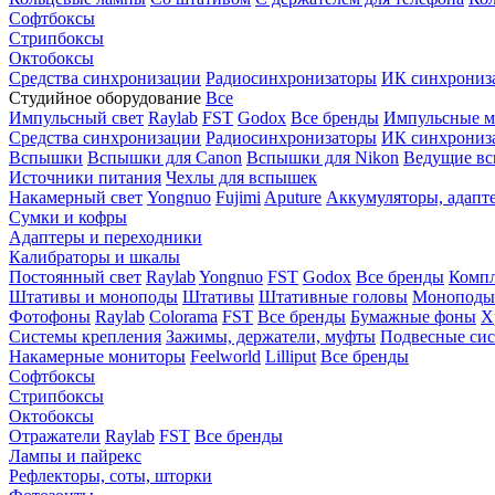
Софтбоксы
Стрипбоксы
Октобоксы
Средства синхронизации
Радиосинхронизаторы
ИК синхрониз
Студийное оборудование
Все
Импульсный свет
Raylab
FST
Godox
Все бренды
Импульсные м
Средства синхронизации
Радиосинхронизаторы
ИК синхрониз
Вспышки
Вспышки для Canon
Вспышки для Nikon
Ведущие в
Источники питания
Чехлы для вспышек
Накамерный свет
Yongnuo
Fujimi
Aputure
Аккумуляторы, адапт
Сумки и кофры
Адаптеры и переходники
Калибраторы и шкалы
Постоянный свет
Raylab
Yongnuo
FST
Godox
Все бренды
Компл
Штативы и моноподы
Штативы
Штативные головы
Моноподы
Фотофоны
Raylab
Colorama
FST
Все бренды
Бумажные фоны
Х
Системы крепления
Зажимы, держатели, муфты
Подвесные си
Накамерные мониторы
Feelworld
Lilliput
Все бренды
Софтбоксы
Стрипбоксы
Октобоксы
Отражатели
Raylab
FST
Все бренды
Лампы и пайрекс
Рефлекторы, соты, шторки