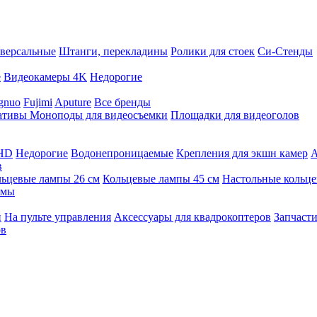
версальные
Штанги, перекладины
Ролики для стоек
Си-Стенды
е
Видеокамеры 4K
Недорогие
gnuo
Fujimi
Aputure
Все бренды
ативы
Моноподы для видеосъемки
Площадки для видеоголов
 HD
Недорогие
Водонепроницаемые
Крепления для экшн камер
А
в
ьцевые лампы 26 см
Кольцевые лампы 45 см
Настольные кольц
имы
й
На пульте управления
Аксессуары для квадрокоптеров
Запчасти
ов