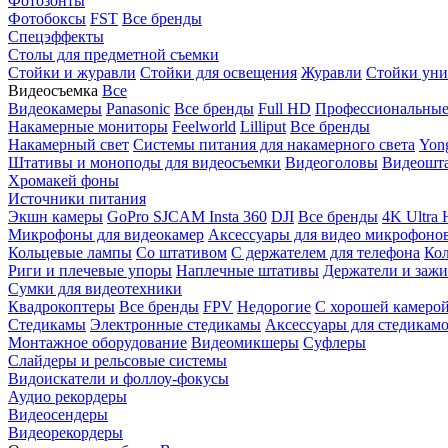
Фотозонты
Фотобоксы
FST
Все бренды
Спецэффекты
Столы для предметной съемки
Стойки и журавли
Стойки для освещения
Журавли
Стойки уни
Видеосъемка
Все
Видеокамеры
Panasonic
Все бренды
Full HD
Профессиональны
Накамерные мониторы
Feelworld
Lilliput
Все бренды
Накамерный свет
Системы питания для накамерного света
Yon
Штативы и моноподы для видеосъемки
Видеоголовы
Видеошт
Хромакей фоны
Источники питания
Экшн камеры
GoPro
SJCAM
Insta 360
DJI
Все бренды
4K Ultra
Микрофоны для видеокамер
Аксессуары для видео микрофоно
Кольцевые лампы
Со штативом
C держателем для телефона
Кол
Риги и плечевые упоры
Наплечные штативы
Держатели и заж
Сумки для видеотехники
Квадрокоптеры
Все бренды
FPV
Недорогие
С хорошей камеро
Стедикамы
Электронные стедикамы
Аксессуары для стедикам
Монтажное оборудование
Видеомикшеры
Суфлеры
Слайдеры и рельсовые системы
Видоискатели и фоллоу-фокусы
Аудио рекордеры
Видеосендеры
Видеорекордеры