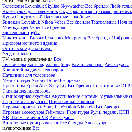
Оптические приборы
Все
Телескопы
Levenhuk Skyline
Sky-watcher
Все бренды
Любительс
Аксессуары для телескопов
Окуляры, линзы, призмы для телес
Лупы
С подсветкой
Настольные
Налобные
Бинокли
Levenhuk
Nikon
Veber
Все бренды
Театральные
Ночно
Монокуляры
Veber
Все бренды
Зрительные трубы
Микроскопы
Bresser
Levenhuk
Микромед
Все бренды
Цифровы
Приборы ночного видения
Оптические дальномеры
Уход и защита
TV, медиа и развлечения
Все
Телевизоры
Samsung
Xiaomi
Sony
Все телевизоры
Аксессуары
Кронштейны для телевизоров
Наушники для телевизора
Медиаплееры
Xiaomi
Dune
Все бренды
Проекторы
Epson
Acer
Sony
LG
Все бренды
Портативные
DLP
Экраны для проекторов
Стационарная акустика
Акустические системы
Музыкальные с
Портативная акустика
Портативные колонки
Игровые приставки
Sony PlayStation
Nintendo
Все бренды
Игровые аксессуары
Геймпады
Гарнитуры
Рули, педали, КПП
VR
Шлемы и очки VR
Аксессуары
Виниловые проигрыватели
Все бренды
Аксессуары
Аудиотехника
Все