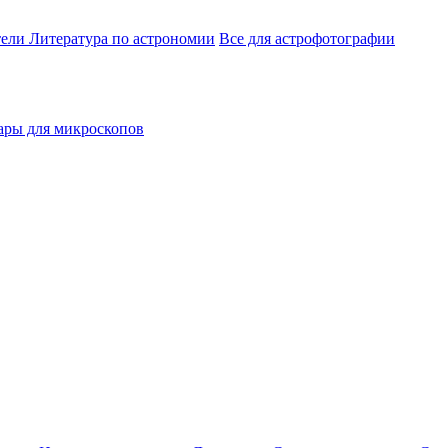
тели
Литература по астрономии
Все для астрофотографии
ары для микроскопов