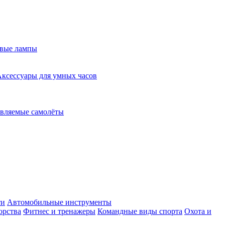
евые лампы
ксессуары для умных часов
вляемые самолёты
ти
Автомобильные инструменты
орства
Фитнес и тренажеры
Командные виды спорта
Охота и