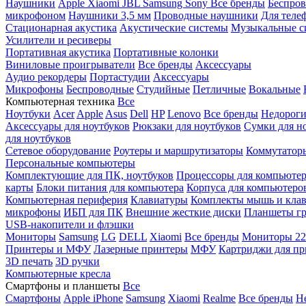
Наушники
Apple
Xiaomi
JBL
Samsung
Sony
Все бренды
Беспро
микрофоном
Наушники 3,5 мм
Проводные наушники
Для теле
Стационарная акустика
Акустические системы
Музыкальные с
Усилители и ресиверы
Портативная акустика
Портативные колонки
Виниловые проигрыватели
Все бренды
Аксессуары
Аудио рекордеры
Портастудии
Аксессуары
Микрофоны
Беспроводные
Студийные
Петличные
Вокальные
Компьютерная техника
Все
Ноутбуки
Acer
Apple
Asus
Dell
HP
Lenovo
Все бренды
Недороги
Аксессуары для ноутбуков
Рюкзаки для ноутбуков
Сумки для н
для ноутбуков
Сетевое оборудование
Роутеры и маршрутизаторы
Коммутатор
Персональные компьютеры
Комплектующие для ПК, ноутбуков
Процессоры для компьюте
карты
Блоки питания для компьютера
Корпуса для компьютеро
Компьютерная периферия
Клавиатуры
Комплекты мышь и клав
микрофоны
ИБП для ПК
Внешние жесткие диски
Планшеты гр
USB-накопители и флэшки
Мониторы
Samsung
LG
DELL
Xiaomi
Все бренды
Мониторы 22
Принтеры и МФУ
Лазерные принтеры
МФУ
Картриджи для пр
3D печать
3D ручки
Компьютерные кресла
Смартфоны и планшеты
Все
Смартфоны
Apple iPhone
Samsung
Xiaomi
Realme
Все бренды
Н