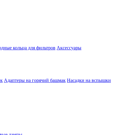
одные кольца для фильтров
Аксессуары
ек
Адаптеры на горячий башмак
Насадки на вспышки
евые лампы