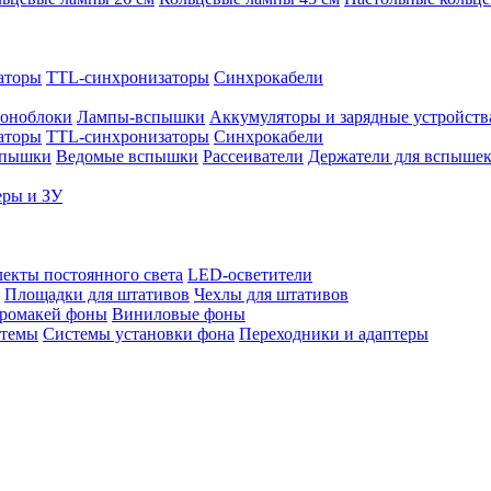
аторы
TTL-синхронизаторы
Синхрокабели
оноблоки
Лампы-вспышки
Аккумуляторы и зарядные устройств
аторы
TTL-синхронизаторы
Синхрокабели
спышки
Ведомые вспышки
Рассеиватели
Держатели для вспыше
еры и ЗУ
екты постоянного света
LED-осветители
Площадки для штативов
Чехлы для штативов
ромакей фоны
Виниловые фоны
стемы
Системы установки фона
Переходники и адаптеры