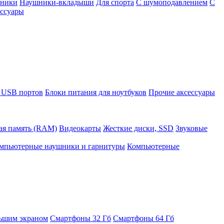
шники
Наушники-вкладыши
Для спорта
С шумоподавлением
С
ссуары
 USB портов
Блоки питания для ноутбуков
Прочие аксессуары
ая память (RAM)
Видеокарты
Жесткие диски, SSD
Звуковые
мпьютерные наушники и гарнитуры
Компьютерные
ьшим экраном
Смартфоны 32 Гб
Смартфоны 64 Гб