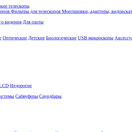
кие телескопы
копов
Фильтры для телескопов
Монтировки, адаптеры, видоиска
го видения
Для охоты
е
Оптические
Детские
Биологические
USB микроскопы
Аксессу
LCD
Недорогие
истемы
Сабвуферы
Саундбары