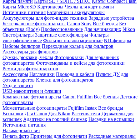
Карты памяти
Карты SD / SDHC / SDXC
Карты Compact Flash
Карты MicroSD
Картридеры
Чехлы для карт памяти
Источники питания
Батарейки и аккумуляторы
Аккумуляторы для фото-видео техники
Зарядные устройства
Беззеркальные фотоаппараты
Canon
Sony
Все бренды
Без
объектива (Body)
Профессиональные
Для начинающих
Nikon
Светофильтры
Защитные светофильтры
Фильтры
ультрафиолетовые
Фильтры поляризационные
ND-фильтры
Наборы фильтров
Переходные кольца для фильтров
Аксессуары для фильтров
Сумки, рюкзаки, чехлы
Фоторюкзаки
Для зеркальных
фотоаппаратов
Фоточемоданы и кейсы для фототехники
Ремни для фотоаппаратов
Аксессуары
Наглазники
Провода и кабели
Пульты ДУ для
фотоаппаратов
Клетки для фотоаппаратов
Уход и защита
USB-накопители и флэшки
Компактные фотоаппараты
Canon
Fujifilm
Все бренды
Детские
фотоаппараты
Моментальные фотоаппараты
Fujifilm Instax
Все бренды
Вспышки
Для Canon
Для Nikon
Рассеиватели
Держатели для
вспышек
Адаптеры на горячий башмак
Насадки на вспышки
Источники питания
Накамерный свет
Печать фото
Принтеры для фотопечати
Расходные материалы