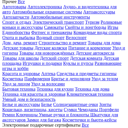
Прочее
Все
Автотовары
Автоэлектроника
Аудио- и видеотехника для
авто
Автомобильные охранные системы
Автоаксессуары
Автозапчасти
Автомобильные инструменты
Спорт и отдых
Электрический транспорт
Туризм
Роликовые
коньки и аксессуары
Самокаты
Скейты и лонгборды
Игры
Единоборства
Фитнес и тренажеры
Командные виды спорта
Охота и рыбалка
Водный спорт
Велоспорт
Дом, дача, ремонт
Строительство и ремонт
Товары для дома
Детские товары
Детские коляски
Питание и кормление
Уход и
гигиена
Товары для новорождённых
Детские автокресла
Товары для школы
Детский спорт
Детская комната
Детская
площадка
Игрушки и подарки
Куклы и пупсы
Развивающие
игры и хобби
Красота и здоровье
Аптека
Средства и предметы гигиены
Косметика
Парфюмерия
Бритье и депиляция
Уход за телом
Уход за лицом
Уход за волосами
Бытовая техника
Техника для кухни
Техника для дома
Техника для красоты и здоровья
Климатическая техника
Умный дом и безопасность
Белье и аксессуары
Белье
Солнцезащитные очки
Зонты
Кошельки, визитницы, кисеты
Сумки
Чемоданы
Портфели
Ремни
Ключницы
Умные ручки и блокноты
Шкатулки для
аксессуаров
Замки для багажа
Косметички и бьюти-кейсы
Электронные подарочные сертификаты
Все