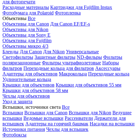
для фотопечати
Расходные материалы
Картриджи для Fujifilm Instax
Фотобумага для Polaroid
Фотопленка
Объективы
Все
Объективы для Canon
Для Canon EF/EF-s
Объективы для Nikon
Объективы для Sony E
Объективы для Fujifilm
Объективы микро 4/3
Бленды
Для Canon
Для Nikon
Универсальные
Светофильтры
Защитные фильтры
ND-фильры
Фильтры
поляризационные
Фильтры ультрафиолетовые
Наборы
фильтров
Переходные кольца для фильтров
Аксессуары
Адаптеры для объективов
Макрокольца
Переходные кольца
Удлинительные кольца
Крышки для объективов
Крышки для объективов 55 мм
Крышки для объективов 58 мм
Чехлы для объективов
Уход и защита
Вспышки, источники света
Все
Вспышки
Вспышки для Canon
Вспышки для Nikon
Ведущие
вспышки
Ведомые вспышки
Рассеиватели
Держатели для
вспышкек
Адаптеры на горячий башмак
Насадки на вспышки
Источники питания
Чехлы для вспышек
Фотобоксы