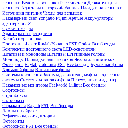
вспышки
Ведомые вспышки
Рассеиватели
Держатели для
вспышек
Адаптеры на горячий башмак
Насадки на вспышки
Источники питания
Чехлы для вспышек
Накамерный свет
Yongnuo
Fujimi
Aputure
Аккумуляторы,
адаптеры и ЗУ
Сумки и кофры
Адаптеры и переходники
Калибраторы и шкалы
Постоянный свет
Raylab
Yongnuo
FST
Godox
Все бренды
Комплекты постоянного света
LED-осветители
Штативы и моноподы
Штативы
Штативные головы
Моноподы
Площадки для штативов
Чехлы для штативов
Фотофоны
Raylab
Colorama
FST
Все бренды
Бумажные фоны
Хромакей фоны
Виниловые фоны
Системы крепления
Зажимы, держатели, муфты
Подвесные
системы
Системы установки фона
Переходники и адаптеры
Накамерные мониторы
Feelworld
Lilliput
Все бренды
Софтбоксы
Стрипбоксы
Октобоксы
Отражатели
Raylab
FST
Все бренды
Лампы и пайрекс
Рефлекторы, соты, шторки
Фотозонты
Фотобоксы
FST
Все бренды