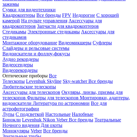
зажимы
Сумки для видеотехники
Квадрокоптеры
Все бренды
FPV
Недорогие
С хорошей
камерой
На пульте управления
Аксессуары для
квадрокоптеров
Запчасти для квадрокоптеров
Стедикамы
Электронные стедикамы
Аксессуары для
стедикамов
Монтажное оборудование
Видеомикшеры
Суфлеры
Слайдеры и рельсовые системы
Видоискатели и фоллоу-фокусы
Аудио рекордеры
Видеосендеры
Видеорекордеры
Оптические приборы
Все
Телескопы
Levenhuk Skyline
Sky-watcher
Все бренды
Любительские телескопы
Аксессуары для телескопов
Окуляры, линзы, призмы для
телескопов
Фильтры для телескопов
Монтировки, адаптеры,
видоискатели
Литература по астрономии
Все для
астрофотографии
Лупы
С подсветкой
Настольные
Налобные
Бинокли
Levenhuk
Nikon
Veber
Все бренды
Театральные
Ночного видения
Для охоты
Монокуляры
Veber
Все бренды
Зрительные трубы