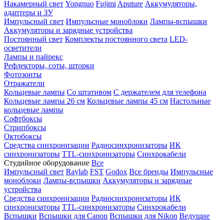
Накамерный свет
Yongnuo
Fujimi
Aputure
Аккумуляторы,
адаптеры и ЗУ
Импульсный свет
Импульсные моноблоки
Лампы-вспышки
Аккумуляторы и зарядные устройства
Постоянный свет
Комплекты постоянного света
LED-
осветители
Лампы и пайрекс
Рефлекторы, соты, шторки
Фотозонты
Отражатели
Кольцевые лампы
Со штативом
С держателем для телефона
Кольцевые лампы 26 см
Кольцевые лампы 45 см
Настольные
кольцевые лампы
Софтбоксы
Стрипбоксы
Октобоксы
Средства синхронизации
Радиосинхронизаторы
ИК
синхронизаторы
TTL-синхронизаторы
Синхрокабели
Студийное оборудование
Все
Импульсный свет
Raylab
FST
Godox
Все бренды
Импульсные
моноблоки
Лампы-вспышки
Аккумуляторы и зарядные
устройства
Средства синхронизации
Радиосинхронизаторы
ИК
синхронизаторы
TTL-синхронизаторы
Синхрокабели
Вспышки
Вспышки для Canon
Вспышки для Nikon
Ведущие