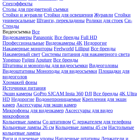
Спецэффекты
Столы для предметной съемки
Стойки и журавли
Стойки для освещения
Журавли
Стойки
универсальные
Штанги, перекладины
Ролики для стоек
Си-
Стенды
Видеосъемка
Все
Видеокамеры
Panasonic
Все бренды
Full HD
Профессиональные
Видеокамеры 4K
Недорогие
Накамерные мониторы
Feelworld
Lilliput
Все бренды
Накамерный свет
Системы питания для накамерного света
Yongnuo
Fujimi
Aputure
Все бренды
Штативы и моноподы для видеосъемки
Видеоголовы
Видеоштативы
Моноподы для видеосъемки
Площадки для
видеоголов
Хромакей фоны
Источники питания
Экшн камеры
GoPro
SJCAM
Insta 360
DJI
Все бренды
4K Ultra
HD
Недорогие
Водонепроницаемые
Крепления для экшн
камер
Аксессуары для экшн камер
Микрофоны для видеокамер
Аксессуары для видео
микрофонов
Кольцевые лампы
Со штативом
C держателем для телефона
Кольцевые лампы 26 см
Кольцевые лампы 45 см
Настольные
кольцевые лампы
Риги и плечевые упоры
Наплечные штативы
Держатели и