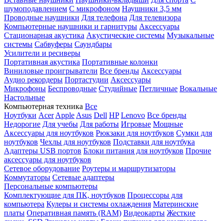
шумоподавлением
С микрофоном
Наушники 3,5 мм
Проводные наушники
Для телефона
Для телевизора
Компьютерные наушники и гарнитуры
Аксессуары
Стационарная акустика
Акустические системы
Музыкальные
системы
Сабвуферы
Саундбары
Усилители и ресиверы
Портативная акустика
Портативные колонки
Виниловые проигрыватели
Все бренды
Аксессуары
Аудио рекордеры
Портастудии
Аксессуары
Микрофоны
Беспроводные
Студийные
Петличные
Вокальные
Настольные
Компьютерная техника
Все
Ноутбуки
Acer
Apple
Asus
Dell
HP
Lenovo
Все бренды
Недорогие
Для учебы
Для работы
Игровые
Мощные
Аксессуары для ноутбуков
Рюкзаки для ноутбуков
Сумки для
ноутбуков
Чехлы для ноутбуков
Подставки для ноутбука
Адаптеры USB портов
Блоки питания для ноутбуков
Прочие
аксессуары для ноутбуков
Сетевое оборудование
Роутеры и маршрутизаторы
Коммутаторы
Сетевые адаптеры
Персональные компьютеры
Комплектующие для ПК, ноутбуков
Процессоры для
компьютера
Кулеры и системы охлаждения
Материнские
платы
Оперативная память (RAM)
Видеокарты
Жесткие