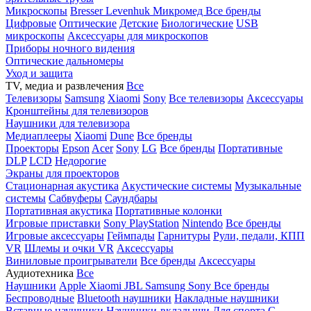
Микроскопы
Bresser
Levenhuk
Микромед
Все бренды
Цифровые
Оптические
Детские
Биологические
USB
микроскопы
Аксессуары для микроскопов
Приборы ночного видения
Оптические дальномеры
Уход и защита
TV, медиа и развлечения
Все
Телевизоры
Samsung
Xiaomi
Sony
Все телевизоры
Аксессуары
Кронштейны для телевизоров
Наушники для телевизора
Медиаплееры
Xiaomi
Dune
Все бренды
Проекторы
Epson
Acer
Sony
LG
Все бренды
Портативные
DLP
LCD
Недорогие
Экраны для проекторов
Стационарная акустика
Акустические системы
Музыкальные
системы
Сабвуферы
Саундбары
Портативная акустика
Портативные колонки
Игровые приставки
Sony PlayStation
Nintendo
Все бренды
Игровые аксессуары
Геймпады
Гарнитуры
Рули, педали, КПП
VR
Шлемы и очки VR
Аксессуары
Виниловые проигрыватели
Все бренды
Аксессуары
Аудиотехника
Все
Наушники
Apple
Xiaomi
JBL
Samsung
Sony
Все бренды
Беспроводные
Bluetooth наушники
Накладные наушники
Вставные наушники
Наушники-вкладыши
Для спорта
С