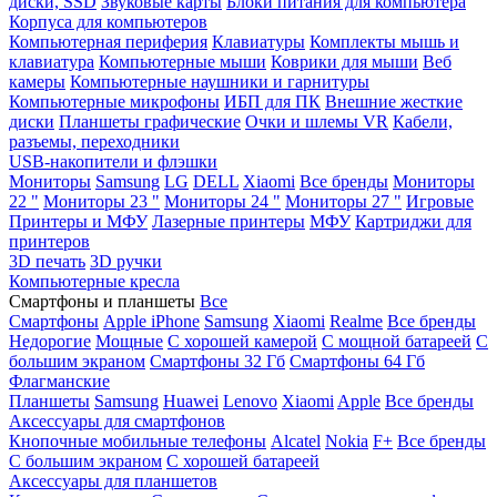
диски, SSD
Звуковые карты
Блоки питания для компьютера
Корпуса для компьютеров
Компьютерная периферия
Клавиатуры
Комплекты мышь и
клавиатура
Компьютерные мыши
Коврики для мыши
Веб
камеры
Компьютерные наушники и гарнитуры
Компьютерные микрофоны
ИБП для ПК
Внешние жесткие
диски
Планшеты графические
Очки и шлемы VR
Кабели,
разъемы, переходники
USB-накопители и флэшки
Мониторы
Samsung
LG
DELL
Xiaomi
Все бренды
Мониторы
22 "
Мониторы 23 "
Мониторы 24 "
Мониторы 27 "
Игровые
Принтеры и МФУ
Лазерные принтеры
МФУ
Картриджи для
принтеров
3D печать
3D ручки
Компьютерные кресла
Смартфоны и планшеты
Все
Смартфоны
Apple iPhone
Samsung
Xiaomi
Realme
Все бренды
Недорогие
Мощные
С хорошей камерой
С мощной батареей
С
большим экраном
Смартфоны 32 Гб
Смартфоны 64 Гб
Флагманские
Планшеты
Samsung
Huawei
Lenovo
Xiaomi
Apple
Все бренды
Аксессуары для смартфонов
Кнопочные мобильные телефоны
Alcatel
Nokia
F+
Все бренды
С большим экраном
С хорошей батареей
Аксессуары для планшетов