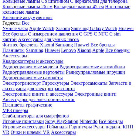
Кольцевые лампы
Со штативом
C держателем для телефона
Кольцевые лампы 26 см
Кольцевые лампы 45 см
Настольные
кольцевые лампы
Внешние аккумуляторы
Гаджеты
Все
Умные часы
Apple Watch
Xiaomi
Samsung Galaxy Watch
Huawei
Все бренды
C измерением давления
C GPS
C NFC
C sim
картой
Аксессуары для умных часов
Фитнес браслеты
Xiaomi
Samsung
Huawei
Все бренды
Планшеты
Samsung
Huawei
Lenovo
Xiaomi
Apple
Все бренды
Аксессуары
Квадрокоптеры и аксессуары
Радиоуправляемые модели
Радиоуправляемые автомобили
Радиоуправляемые вертолёты
Радиоуправляемые игрушки
Радиоуправляемые самолёты
Электротранспорт
Гироскутеры
Электросамокаты
Запчасти и
аксессуары для электротранспорта
Электронные книги и аксессуары
Электронные книги
Аксессуары для электронных книг
Планшеты графические
MP3 плееры
Стабилизаторы для смартфонов
Игровые приставки
Sony PlayStation
Nintendo
Все бренды
Игровые аксессуары
Геймпады
Гарнитуры
Рули, педали, КПП
VR
Очки и шлемы VR
Аксессуары