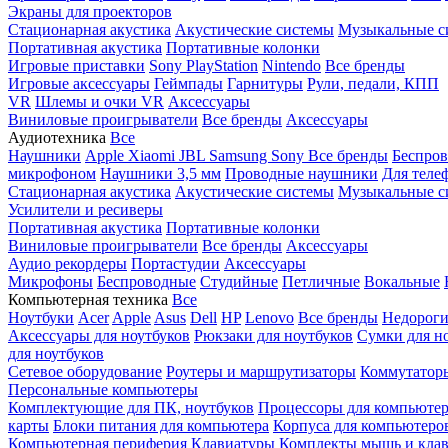
Экраны для проекторов
Стационарная акустика
Акустические системы
Музыкальные с
Портативная акустика
Портативные колонки
Игровые приставки
Sony PlayStation
Nintendo
Все бренды
Игровые аксессуары
Геймпады
Гарнитуры
Рули, педали, КПП
VR
Шлемы и очки VR
Аксессуары
Виниловые проигрыватели
Все бренды
Аксессуары
Аудиотехника
Все
Наушники
Apple
Xiaomi
JBL
Samsung
Sony
Все бренды
Беспро
микрофоном
Наушники 3,5 мм
Проводные наушники
Для теле
Стационарная акустика
Акустические системы
Музыкальные с
Усилители и ресиверы
Портативная акустика
Портативные колонки
Виниловые проигрыватели
Все бренды
Аксессуары
Аудио рекордеры
Портастудии
Аксессуары
Микрофоны
Беспроводные
Студийные
Петличные
Вокальные
Компьютерная техника
Все
Ноутбуки
Acer
Apple
Asus
Dell
HP
Lenovo
Все бренды
Недороги
Аксессуары для ноутбуков
Рюкзаки для ноутбуков
Сумки для н
для ноутбуков
Сетевое оборудование
Роутеры и маршрутизаторы
Коммутатор
Персональные компьютеры
Комплектующие для ПК, ноутбуков
Процессоры для компьюте
карты
Блоки питания для компьютера
Корпуса для компьютеро
Компьютерная периферия
Клавиатуры
Комплекты мышь и клав