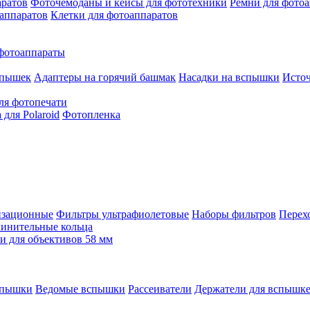
аратов
Фоточемоданы и кейсы для фототехники
Ремни для фото
аппаратов
Клетки для фотоаппаратов
фотоаппараты
спышек
Адаптеры на горячий башмак
Насадки на вспышки
Исто
ля фотопечати
для Polaroid
Фотопленка
изационные
Фильтры ультрафиолетовые
Наборы фильтров
Перех
инительные кольца
 для объективов 58 мм
спышки
Ведомые вспышки
Рассеиватели
Держатели для вспышк