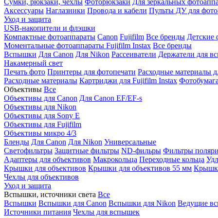
Сумки, рюкзаки, чехлы
Фоторюкзаки
Для зеркальных фотоапп
Аксессуары
Наглазники
Провода и кабели
Пульты ДУ для фото
Уход и защита
USB-накопители и флэшки
Компактные фотоаппараты
Canon
Fujifilm
Все бренды
Детские 
Моментальные фотоаппараты
Fujifilm Instax
Все бренды
Вспышки
Для Canon
Для Nikon
Рассеиватели
Держатели для в
Накамерный свет
Печать фото
Принтеры для фотопечати
Расходные материалы д
Расходные материалы
Картриджи для Fujifilm Instax
Фотобумага 
Объективы
Все
Объективы для Canon
Для Canon EF/EF-s
Объективы для Nikon
Объективы для Sony E
Объективы для Fujifilm
Объективы микро 4/3
Бленды
Для Canon
Для Nikon
Универсальные
Светофильтры
Защитные фильтры
ND-фильры
Фильтры поляр
Адаптеры для объективов
Макрокольца
Переходные кольца
Удл
Крышки для объективов
Крышки для объективов 55 мм
Крышки
Чехлы для объективов
Уход и защита
Вспышки, источники света
Все
Вспышки
Вспышки для Canon
Вспышки для Nikon
Ведущие в
Источники питания
Чехлы для вспышек