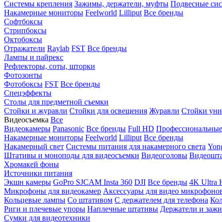
Системы крепления
Зажимы, держатели, муфты
Подвесные си
Накамерные мониторы
Feelworld
Lilliput
Все бренды
Софтбоксы
Стрипбоксы
Октобоксы
Отражатели
Raylab
FST
Все бренды
Лампы и пайрекс
Рефлекторы, соты, шторки
Фотозонты
Фотобоксы
FST
Все бренды
Спецэффекты
Столы для предметной съемки
Стойки и журавли
Стойки для освещения
Журавли
Стойки уни
Видеосъемка
Все
Видеокамеры
Panasonic
Все бренды
Full HD
Профессиональны
Накамерные мониторы
Feelworld
Lilliput
Все бренды
Накамерный свет
Системы питания для накамерного света
Yon
Штативы и моноподы для видеосъемки
Видеоголовы
Видеошт
Хромакей фоны
Источники питания
Экшн камеры
GoPro
SJCAM
Insta 360
DJI
Все бренды
4K Ultra
Микрофоны для видеокамер
Аксессуары для видео микрофоно
Кольцевые лампы
Со штативом
C держателем для телефона
Кол
Риги и плечевые упоры
Наплечные штативы
Держатели и заж
Сумки для видеотехники