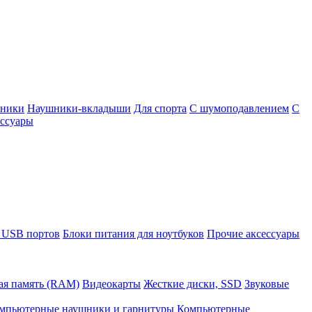
шники
Наушники-вкладыши
Для спорта
С шумоподавлением
С
ссуары
 USB портов
Блоки питания для ноутбуков
Прочие аксессуары
ая память (RAM)
Видеокарты
Жесткие диски, SSD
Звуковые
мпьютерные наушники и гарнитуры
Компьютерные