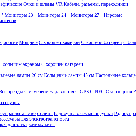
афические
Очки и шлемы VR
Кабели, разъемы, переходники
 "
Мониторы 23 "
Мониторы 24 "
Мониторы 27 "
Игровые
интеров
едорогие
Мощные
С хорошей камерой
С мощной батареей
С бол
С большим экраном
С хорошей батареей
ьцевые лампы 26 см
Кольцевые лампы 45 см
Настольные кольц
Все бренды
C измерением давления
C GPS
C NFC
C sim картой
А
сессуары
оуправляемые вертолёты
Радиоуправляемые игрушки
Радиоупра
ксессуары для электротранспорта
ары для электронных книг