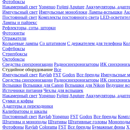
Фотобоксы
Накамерный свет
Yongnuo
Fujimi
Aputure
Аккумуляторы, адапт
Импульсный свет
Импульсные моноблоки
Лампы-вспышки
Ак
Постоянный свет
Комплекты постоянного света
LED-осветите
Лампы и пайрекс
Рефлекторы, соты, шторки
Фотозонты
Отражатели
Кольцевые лампы
Со штативом
С держателем для телефона
Кол
Софтбоксы
Стрипбоксы
Октобоксы
Средства синхронизации
Радиосинхронизаторы
ИК синхрониз
Студийное оборудование
Все
Импульсный свет
Raylab
FST
Godox
Все бренды
Импульсные м
Средства синхронизации
Радиосинхронизаторы
ИК синхрониз
Вспышки
Вспышки для Canon
Вспышки для Nikon
Ведущие в
Источники питания
Чехлы для вспышек
Накамерный свет
Yongnuo
Fujimi
Aputure
Аккумуляторы, адапт
Сумки и кофры
Адаптеры и переходники
Калибраторы и шкалы
Постоянный свет
Raylab
Yongnuo
FST
Godox
Все бренды
Компл
Штативы и моноподы
Штативы
Штативные головы
Моноподы
Фотофоны
Raylab
Colorama
FST
Все бренды
Бумажные фоны
Х