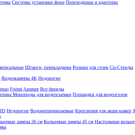
стемы
Системы установки фона
Переходники и адаптеры
версальные
Штанги, перекладины
Ролики для стоек
Си-Стенды
е
Видеокамеры 4K
Недорогие
gnuo
Fujimi
Aputure
Все бренды
ативы
Моноподы для видеосъемки
Площадки для видеоголов
 HD
Недорогие
Водонепроницаемые
Крепления для экшн камер
А
в
ьцевые лампы 26 см
Кольцевые лампы 45 см
Настольные кольц
имы