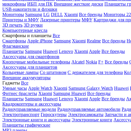
микрофоны
ИБП для ПК
Внешние жесткие диски
Планшеты гр
USB-накопители и флэшки
Мониторы
Samsung
LG
DELL
Xiaomi
Все бренды
Мониторы 22
Принтеры и МФУ
Лазерные принтеры
МФУ
Картриджи для пр
3D печать
3D ручки
Компьютерные кресла
Смартфоны и планшеты
Все
Смартфоны
Apple iPhone
Samsung
Xiaomi
Realme
Все бренды
Н
Флагманские
Планшеты
Samsung
Huawei
Lenovo
Xiaomi
Apple
Все бренды
Аксессуары для смартфонов
Кнопочные мобильные телефоны
Alcatel
Nokia
F+
Все бренды
Аксессуары для планшетов
Кольцевые лампы
Со штативом
C держателем для телефона
Кол
Внешние аккумуляторы
Гаджеты
Все
Умные часы
Apple Watch
Xiaomi
Samsung Galaxy Watch
Huawei
Фитнес браслеты
Xiaomi
Samsung
Huawei
Все бренды
Планшеты
Samsung
Huawei
Lenovo
Xiaomi
Apple
Все бренды
Ак
Квадрокоптеры и аксессуары
Радиоуправляемые модели
Радиоуправляемые автомобили
Ради
Электротранспорт
Гироскутеры
Электросамокаты
Запчасти и а
Электронные книги и аксессуары
Электронные книги
Аксессу
Планшеты графические
MP3 плееры