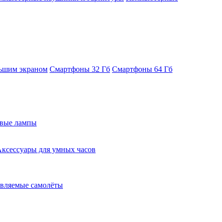
ьшим экраном
Смартфоны 32 Гб
Смартфоны 64 Гб
евые лампы
ксессуары для умных часов
вляемые самолёты