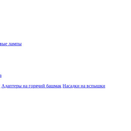
евые лампы
а
к
Адаптеры на горячий башмак
Насадки на вспышки