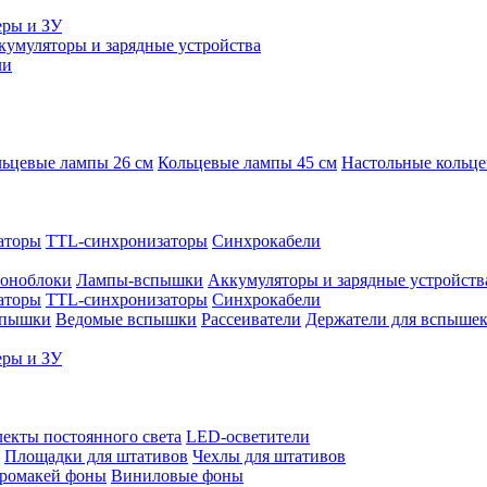
еры и ЗУ
кумуляторы и зарядные устройства
ли
ьцевые лампы 26 см
Кольцевые лампы 45 см
Настольные кольц
аторы
TTL-синхронизаторы
Синхрокабели
оноблоки
Лампы-вспышки
Аккумуляторы и зарядные устройств
аторы
TTL-синхронизаторы
Синхрокабели
спышки
Ведомые вспышки
Рассеиватели
Держатели для вспыше
еры и ЗУ
екты постоянного света
LED-осветители
Площадки для штативов
Чехлы для штативов
ромакей фоны
Виниловые фоны