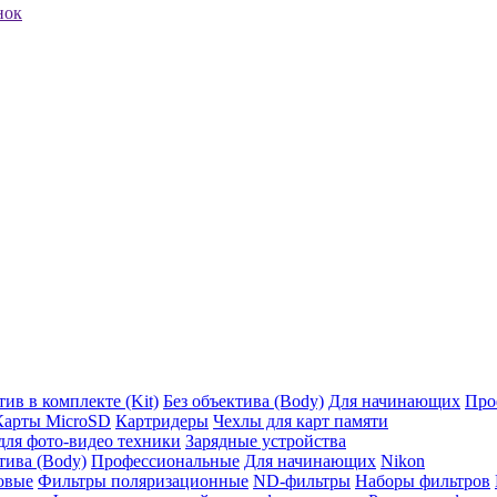
нок
ив в комплекте (Kit)
Без объектива (Body)
Для начинающих
Про
Карты MicroSD
Картридеры
Чехлы для карт памяти
ля фото-видео техники
Зарядные устройства
тива (Body)
Профессиональные
Для начинающих
Nikon
овые
Фильтры поляризационные
ND-фильтры
Наборы фильтров