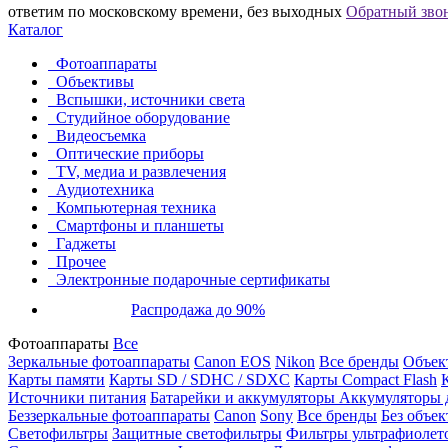
ответим по московскому времени, без выходных
Обратный зво
Каталог
Фотоаппараты
Объективы
Вспышки, источники света
Студийное оборудование
Видеосъемка
Оптические приборы
TV, медиа и развлечения
Аудиотехника
Компьютерная техника
Смартфоны и планшеты
Гаджеты
Прочее
Электронные подарочные сертификаты
Распродажа до 90%
Фотоаппараты
Все
Зеркальные фотоаппараты
Canon EOS
Nikon
Все бренды
Объект
Карты памяти
Карты SD / SDHC / SDXC
Карты Compact Flash
Источники питания
Батарейки и аккумуляторы
Аккумуляторы д
Беззеркальные фотоаппараты
Canon
Sony
Все бренды
Без объек
Светофильтры
Защитные светофильтры
Фильтры ультрафиолет