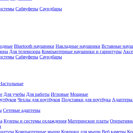
истемы
Сабвуферы
Саундбары
водные
Bluetooth наушники
Накладные наушники
Вставные нау
фона
Для телевизора
Компьютерные наушники и гарнитуры
Аксе
истемы
Сабвуферы
Саундбары
Настольные
е
Для учебы
Для работы
Игровые
Мощные
оутбуков
Чехлы для ноутбуков
Подставки для ноутбука
Адаптеры
ы
Сетевые адаптеры
ра
Кулеры и системы охлаждения
Материнские платы
Оперативн
в
иатура
Компьютерные мыши
Коврики для мыши
Веб камеры
Ко