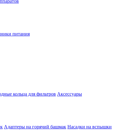
аппаратов
чники питания
одные кольца для фильтров
Аксессуары
ек
Адаптеры на горячий башмак
Насадки на вспышки