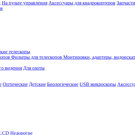
й
На пульте управления
Аксессуары для квадрокоптеров
Запчасти
ов
кие телескопы
копов
Фильтры для телескопов
Монтировки, адаптеры, видоиска
го видения
Для охоты
е
Оптические
Детские
Биологические
USB микроскопы
Аксессу
LCD
Недорогие