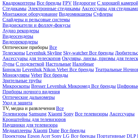
Квадрокоптеры
Все бренды
FPV
Недорогие
С хорошей камеро
Стедикамы
Электронные стедикамы
Аксессуары для стедикам
Монтажное оборудование
Видеомикшеры
Суфлеры
Слайдеры и рельсовые системы
Видоискатели и фоллоу-фокусы
Аудио рекордеры
Видеосендеры
Видеорекордеры
Оптические приборы
Все
Телескопы
Levenhuk Skyline
Sky-watcher
Все бренды
Любительс
Аксессуары для телескопов
Окуляры, линзы, призмы для телес
Лупы
С подсветкой
Настольные
Налобные
Бинокли
Levenhuk
Nikon
Veber
Все бренды
Театральные
Ночно
Монокуляры
Veber
Все бренды
Зрительные трубы
Микроскопы
Bresser
Levenhuk
Микромед
Все бренды
Цифровы
Приборы ночного видения
Оптические дальномеры
Уход и защита
TV, медиа и развлечения
Все
Телевизоры
Samsung
Xiaomi
Sony
Все телевизоры
Аксессуары
Кронштейны для телевизоров
Наушники для телевизора
Медиаплееры
Xiaomi
Dune
Все бренды
Проекторы
Epson
Acer
Sony
LG
Все бренды
Портативные
DLP