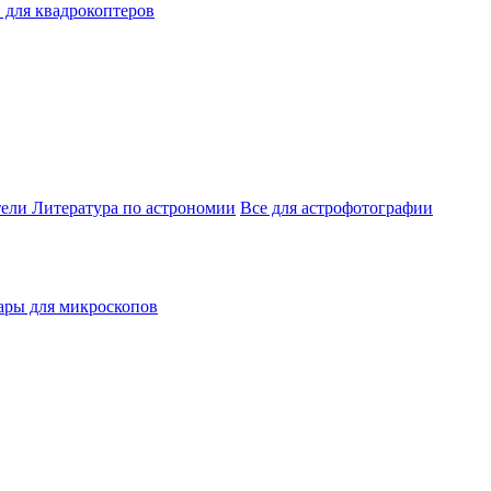
 для квадрокоптеров
тели
Литература по астрономии
Все для астрофотографии
ары для микроскопов