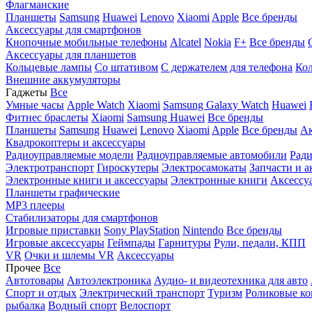
Флагманские
Планшеты
Samsung
Huawei
Lenovo
Xiaomi
Apple
Все бренды
Аксессуары для смартфонов
Кнопочные мобильные телефоны
Alcatel
Nokia
F+
Все бренды
Аксессуары для планшетов
Кольцевые лампы
Со штативом
C держателем для телефона
Кол
Внешние аккумуляторы
Гаджеты
Все
Умные часы
Apple Watch
Xiaomi
Samsung Galaxy Watch
Huawei
Фитнес браслеты
Xiaomi
Samsung
Huawei
Все бренды
Планшеты
Samsung
Huawei
Lenovo
Xiaomi
Apple
Все бренды
Ак
Квадрокоптеры и аксессуары
Радиоуправляемые модели
Радиоуправляемые автомобили
Ради
Электротранспорт
Гироскутеры
Электросамокаты
Запчасти и а
Электронные книги и аксессуары
Электронные книги
Аксессу
Планшеты графические
MP3 плееры
Стабилизаторы для смартфонов
Игровые приставки
Sony PlayStation
Nintendo
Все бренды
Игровые аксессуары
Геймпады
Гарнитуры
Рули, педали, КПП
VR
Очки и шлемы VR
Аксессуары
Прочее
Все
Автотовары
Автоэлектроника
Аудио- и видеотехника для авто
Спорт и отдых
Электрический транспорт
Туризм
Роликовые ко
рыбалка
Водный спорт
Велоспорт