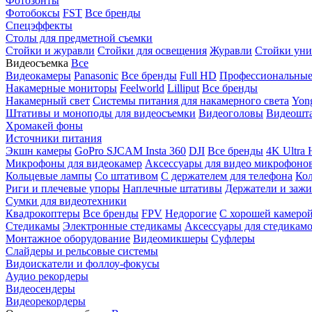
Фотозонты
Фотобоксы
FST
Все бренды
Спецэффекты
Столы для предметной съемки
Стойки и журавли
Стойки для освещения
Журавли
Стойки уни
Видеосъемка
Все
Видеокамеры
Panasonic
Все бренды
Full HD
Профессиональны
Накамерные мониторы
Feelworld
Lilliput
Все бренды
Накамерный свет
Системы питания для накамерного света
Yon
Штативы и моноподы для видеосъемки
Видеоголовы
Видеошт
Хромакей фоны
Источники питания
Экшн камеры
GoPro
SJCAM
Insta 360
DJI
Все бренды
4K Ultra
Микрофоны для видеокамер
Аксессуары для видео микрофоно
Кольцевые лампы
Со штативом
C держателем для телефона
Кол
Риги и плечевые упоры
Наплечные штативы
Держатели и заж
Сумки для видеотехники
Квадрокоптеры
Все бренды
FPV
Недорогие
С хорошей камеро
Стедикамы
Электронные стедикамы
Аксессуары для стедикам
Монтажное оборудование
Видеомикшеры
Суфлеры
Слайдеры и рельсовые системы
Видоискатели и фоллоу-фокусы
Аудио рекордеры
Видеосендеры
Видеорекордеры