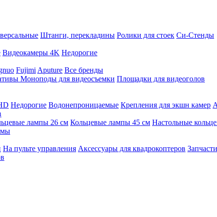
версальные
Штанги, перекладины
Ролики для стоек
Си-Стенды
е
Видеокамеры 4K
Недорогие
gnuo
Fujimi
Aputure
Все бренды
ативы
Моноподы для видеосъемки
Площадки для видеоголов
 HD
Недорогие
Водонепроницаемые
Крепления для экшн камер
А
в
ьцевые лампы 26 см
Кольцевые лампы 45 см
Настольные кольц
имы
й
На пульте управления
Аксессуары для квадрокоптеров
Запчасти
ов