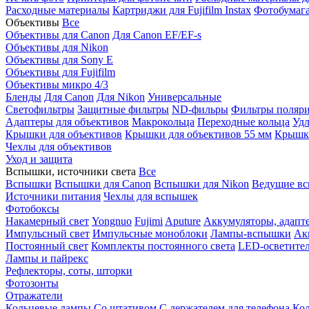
Расходные материалы
Картриджи для Fujifilm Instax
Фотобумага 
Объективы
Все
Объективы для Canon
Для Canon EF/EF-s
Объективы для Nikon
Объективы для Sony E
Объективы для Fujifilm
Объективы микро 4/3
Бленды
Для Canon
Для Nikon
Универсальные
Светофильтры
Защитные фильтры
ND-фильры
Фильтры поляр
Адаптеры для объективов
Макрокольца
Переходные кольца
Удл
Крышки для объективов
Крышки для объективов 55 мм
Крышки
Чехлы для объективов
Уход и защита
Вспышки, источники света
Все
Вспышки
Вспышки для Canon
Вспышки для Nikon
Ведущие в
Источники питания
Чехлы для вспышек
Фотобоксы
Накамерный свет
Yongnuo
Fujimi
Aputure
Аккумуляторы, адапт
Импульсный свет
Импульсные моноблоки
Лампы-вспышки
Ак
Постоянный свет
Комплекты постоянного света
LED-осветите
Лампы и пайрекс
Рефлекторы, соты, шторки
Фотозонты
Отражатели
Кольцевые лампы
Со штативом
С держателем для телефона
Кол