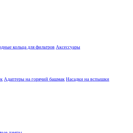
одные кольца для фильтров
Аксессуары
ек
Адаптеры на горячий башмак
Насадки на вспышки
евые лампы