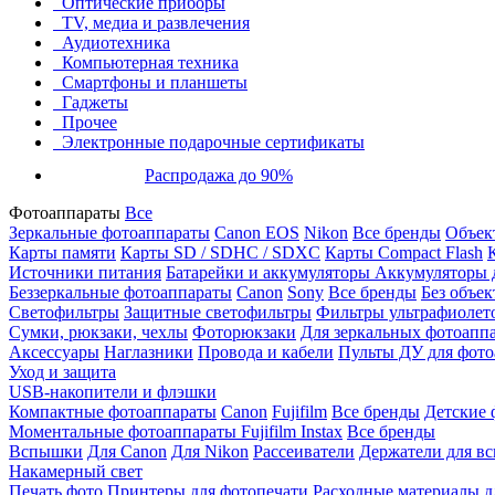
Оптические приборы
TV, медиа и развлечения
Аудиотехника
Компьютерная техника
Смартфоны и планшеты
Гаджеты
Прочее
Электронные подарочные сертификаты
Распродажа до 90%
Фотоаппараты
Все
Зеркальные фотоаппараты
Canon EOS
Nikon
Все бренды
Объект
Карты памяти
Карты SD / SDHC / SDXC
Карты Compact Flash
Источники питания
Батарейки и аккумуляторы
Аккумуляторы д
Беззеркальные фотоаппараты
Canon
Sony
Все бренды
Без объек
Светофильтры
Защитные светофильтры
Фильтры ультрафиолет
Сумки, рюкзаки, чехлы
Фоторюкзаки
Для зеркальных фотоапп
Аксессуары
Наглазники
Провода и кабели
Пульты ДУ для фото
Уход и защита
USB-накопители и флэшки
Компактные фотоаппараты
Canon
Fujifilm
Все бренды
Детские 
Моментальные фотоаппараты
Fujifilm Instax
Все бренды
Вспышки
Для Canon
Для Nikon
Рассеиватели
Держатели для в
Накамерный свет
Печать фото
Принтеры для фотопечати
Расходные материалы д