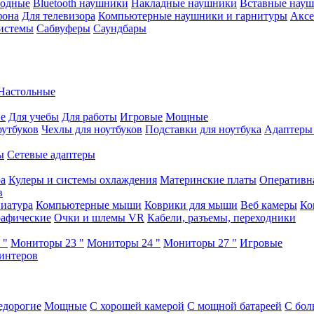
водные
Bluetooth наушники
Накладные наушники
Вставные нау
фона
Для телевизора
Компьютерные наушники и гарнитуры
Аксе
истемы
Сабвуферы
Саундбары
Настольные
е
Для учебы
Для работы
Игровые
Мощные
оутбуков
Чехлы для ноутбуков
Подставки для ноутбука
Адаптеры
ы
Сетевые адаптеры
ра
Кулеры и системы охлаждения
Материнские платы
Оперативн
в
иатура
Компьютерные мыши
Коврики для мыши
Веб камеры
Ко
афические
Очки и шлемы VR
Кабели, разъемы, переходники
 "
Мониторы 23 "
Мониторы 24 "
Мониторы 27 "
Игровые
интеров
едорогие
Мощные
С хорошей камерой
С мощной батареей
С бол