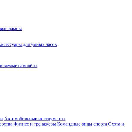
евые лампы
ксессуары для умных часов
вляемые самолёты
ти
Автомобильные инструменты
орства
Фитнес и тренажеры
Командные виды спорта
Охота и