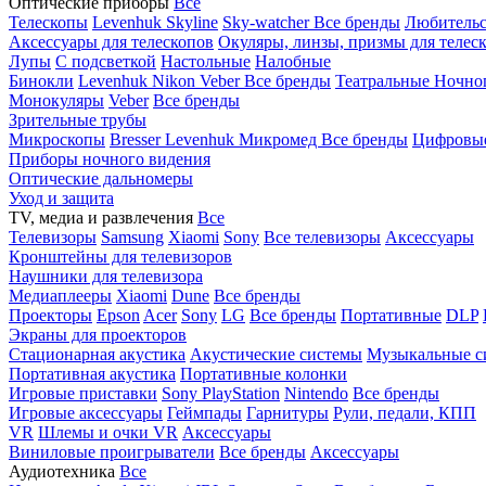
Оптические приборы
Все
Телескопы
Levenhuk Skyline
Sky-watcher
Все бренды
Любительс
Аксессуары для телескопов
Окуляры, линзы, призмы для телес
Лупы
С подсветкой
Настольные
Налобные
Бинокли
Levenhuk
Nikon
Veber
Все бренды
Театральные
Ночно
Монокуляры
Veber
Все бренды
Зрительные трубы
Микроскопы
Bresser
Levenhuk
Микромед
Все бренды
Цифровы
Приборы ночного видения
Оптические дальномеры
Уход и защита
TV, медиа и развлечения
Все
Телевизоры
Samsung
Xiaomi
Sony
Все телевизоры
Аксессуары
Кронштейны для телевизоров
Наушники для телевизора
Медиаплееры
Xiaomi
Dune
Все бренды
Проекторы
Epson
Acer
Sony
LG
Все бренды
Портативные
DLP
Экраны для проекторов
Стационарная акустика
Акустические системы
Музыкальные с
Портативная акустика
Портативные колонки
Игровые приставки
Sony PlayStation
Nintendo
Все бренды
Игровые аксессуары
Геймпады
Гарнитуры
Рули, педали, КПП
VR
Шлемы и очки VR
Аксессуары
Виниловые проигрыватели
Все бренды
Аксессуары
Аудиотехника
Все