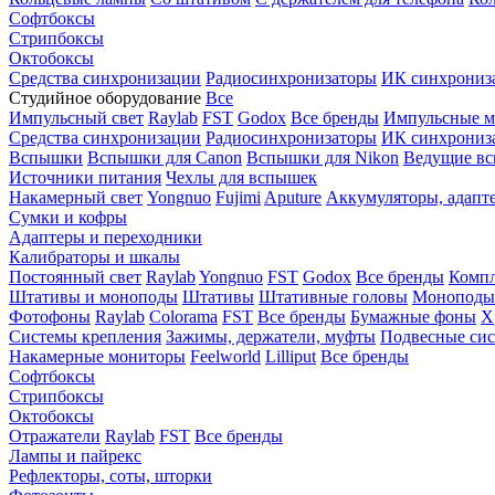
Софтбоксы
Стрипбоксы
Октобоксы
Средства синхронизации
Радиосинхронизаторы
ИК синхрониз
Студийное оборудование
Все
Импульсный свет
Raylab
FST
Godox
Все бренды
Импульсные м
Средства синхронизации
Радиосинхронизаторы
ИК синхрониз
Вспышки
Вспышки для Canon
Вспышки для Nikon
Ведущие в
Источники питания
Чехлы для вспышек
Накамерный свет
Yongnuo
Fujimi
Aputure
Аккумуляторы, адапт
Сумки и кофры
Адаптеры и переходники
Калибраторы и шкалы
Постоянный свет
Raylab
Yongnuo
FST
Godox
Все бренды
Компл
Штативы и моноподы
Штативы
Штативные головы
Моноподы
Фотофоны
Raylab
Colorama
FST
Все бренды
Бумажные фоны
Х
Системы крепления
Зажимы, держатели, муфты
Подвесные си
Накамерные мониторы
Feelworld
Lilliput
Все бренды
Софтбоксы
Стрипбоксы
Октобоксы
Отражатели
Raylab
FST
Все бренды
Лампы и пайрекс
Рефлекторы, соты, шторки