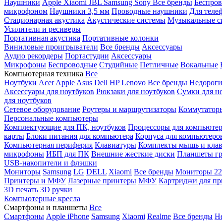
Наушники
Apple
Xiaomi
JBL
Samsung
Sony
Все бренды
Беспро
микрофоном
Наушники 3,5 мм
Проводные наушники
Для теле
Стационарная акустика
Акустические системы
Музыкальные с
Усилители и ресиверы
Портативная акустика
Портативные колонки
Виниловые проигрыватели
Все бренды
Аксессуары
Аудио рекордеры
Портастудии
Аксессуары
Микрофоны
Беспроводные
Студийные
Петличные
Вокальные
Компьютерная техника
Все
Ноутбуки
Acer
Apple
Asus
Dell
HP
Lenovo
Все бренды
Недороги
Аксессуары для ноутбуков
Рюкзаки для ноутбуков
Сумки для н
для ноутбуков
Сетевое оборудование
Роутеры и маршрутизаторы
Коммутатор
Персональные компьютеры
Комплектующие для ПК, ноутбуков
Процессоры для компьюте
карты
Блоки питания для компьютера
Корпуса для компьютеро
Компьютерная периферия
Клавиатуры
Комплекты мышь и клав
микрофоны
ИБП для ПК
Внешние жесткие диски
Планшеты гр
USB-накопители и флэшки
Мониторы
Samsung
LG
DELL
Xiaomi
Все бренды
Мониторы 22
Принтеры и МФУ
Лазерные принтеры
МФУ
Картриджи для пр
3D печать
3D ручки
Компьютерные кресла
Смартфоны и планшеты
Все
Смартфоны
Apple iPhone
Samsung
Xiaomi
Realme
Все бренды
Н