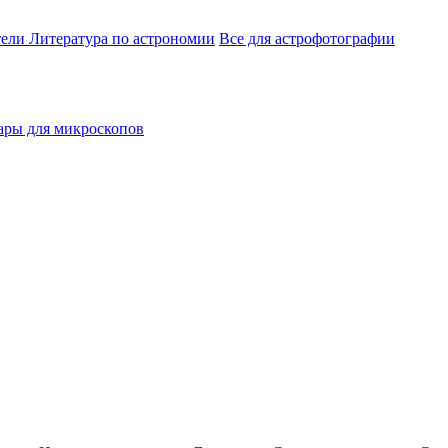
тели
Литература по астрономии
Все для астрофотографии
ары для микроскопов