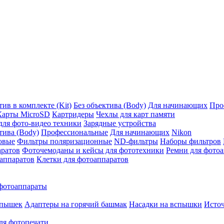
ив в комплекте (Kit)
Без объектива (Body)
Для начинающих
Про
Карты MicroSD
Картридеры
Чехлы для карт памяти
ля фото-видео техники
Зарядные устройства
тива (Body)
Профессиональные
Для начинающих
Nikon
овые
Фильтры поляризационные
ND-фильтры
Наборы фильтров
аратов
Фоточемоданы и кейсы для фототехники
Ремни для фото
аппаратов
Клетки для фотоаппаратов
фотоаппараты
спышек
Адаптеры на горячий башмак
Насадки на вспышки
Исто
ля фотопечати