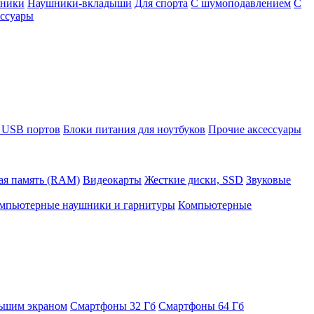
шники
Наушники-вкладыши
Для спорта
С шумоподавлением
С
ссуары
 USB портов
Блоки питания для ноутбуков
Прочие аксессуары
ая память (RAM)
Видеокарты
Жесткие диски, SSD
Звуковые
мпьютерные наушники и гарнитуры
Компьютерные
ьшим экраном
Смартфоны 32 Гб
Смартфоны 64 Гб