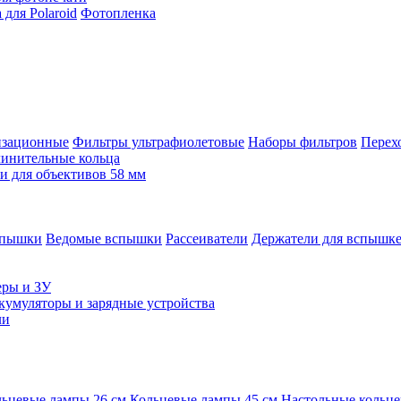
для Polaroid
Фотопленка
изационные
Фильтры ультрафиолетовые
Наборы фильтров
Перех
инительные кольца
 для объективов 58 мм
спышки
Ведомые вспышки
Рассеиватели
Держатели для вспышк
еры и ЗУ
кумуляторы и зарядные устройства
ли
ьцевые лампы 26 см
Кольцевые лампы 45 см
Настольные кольц