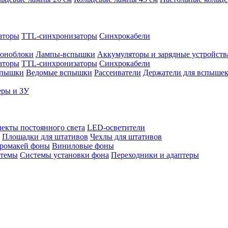
аторы
TTL-синхронизаторы
Синхрокабели
оноблоки
Лампы-вспышки
Аккумуляторы и зарядные устройств
аторы
TTL-синхронизаторы
Синхрокабели
спышки
Ведомые вспышки
Рассеиватели
Держатели для вспыше
еры и ЗУ
екты постоянного света
LED-осветители
Площадки для штативов
Чехлы для штативов
ромакей фоны
Виниловые фоны
стемы
Системы установки фона
Переходники и адаптеры