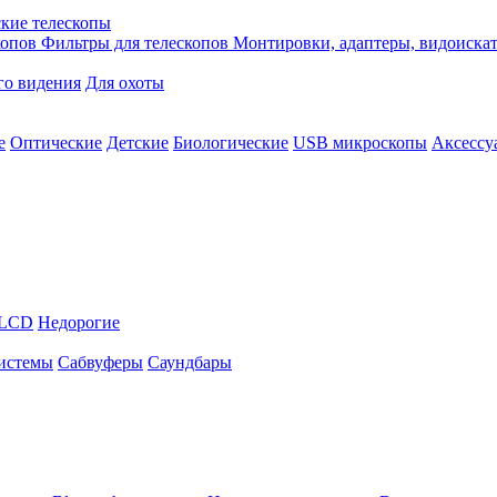
кие телескопы
копов
Фильтры для телескопов
Монтировки, адаптеры, видоиска
го видения
Для охоты
е
Оптические
Детские
Биологические
USB микроскопы
Аксессу
LCD
Недорогие
истемы
Сабвуферы
Саундбары