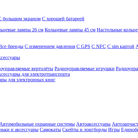
С большим экраном
С хорошей батареей
ьцевые лампы 26 см
Кольцевые лампы 45 см
Настольные кольц
Все бренды
C измерением давления
C GPS
C NFC
C sim картой
А
сессуары
оуправляемые вертолёты
Радиоуправляемые игрушки
Радиоупра
ксессуары для электротранспорта
ары для электронных книг
Автомобильные охранные системы
Автоаксессуары
Автозапчас
ньки и аксессуары
Самокаты
Скейты и лонгборды
Игры
Единоб