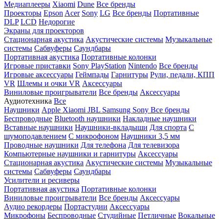
Медиаплееры
Xiaomi
Dune
Все бренды
Проекторы
Epson
Acer
Sony
LG
Все бренды
Портативные
DLP
LCD
Недорогие
Экраны для проекторов
Стационарная акустика
Акустические системы
Музыкальные
системы
Сабвуферы
Саундбары
Портативная акустика
Портативные колонки
Игровые приставки
Sony PlayStation
Nintendo
Все бренды
Игровые аксессуары
Геймпады
Гарнитуры
Рули, педали, КПП
VR
Шлемы и очки VR
Аксессуары
Виниловые проигрыватели
Все бренды
Аксессуары
Аудиотехника
Все
Наушники
Apple
Xiaomi
JBL
Samsung
Sony
Все бренды
Беспроводные
Bluetooth наушники
Накладные наушники
Вставные наушники
Наушники-вкладыши
Для спорта
С
шумоподавлением
С микрофоном
Наушники 3,5 мм
Проводные наушники
Для телефона
Для телевизора
Компьютерные наушники и гарнитуры
Аксессуары
Стационарная акустика
Акустические системы
Музыкальные
системы
Сабвуферы
Саундбары
Усилители и ресиверы
Портативная акустика
Портативные колонки
Виниловые проигрыватели
Все бренды
Аксессуары
Аудио рекордеры
Портастудии
Аксессуары
Микрофоны
Беспроводные
Студийные
Петличные
Вокальные