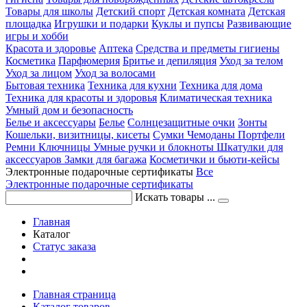
Товары для школы
Детский спорт
Детская комната
Детская
площадка
Игрушки и подарки
Куклы и пупсы
Развивающие
игры и хобби
Красота и здоровье
Аптека
Средства и предметы гигиены
Косметика
Парфюмерия
Бритье и депиляция
Уход за телом
Уход за лицом
Уход за волосами
Бытовая техника
Техника для кухни
Техника для дома
Техника для красоты и здоровья
Климатическая техника
Умный дом и безопасность
Белье и аксессуары
Белье
Солнцезащитные очки
Зонты
Кошельки, визитницы, кисеты
Сумки
Чемоданы
Портфели
Ремни
Ключницы
Умные ручки и блокноты
Шкатулки для
аксессуаров
Замки для багажа
Косметички и бьюти-кейсы
Электронные подарочные сертификаты
Все
Электронные подарочные сертификаты
Искать товары ...
Главная
Каталог
Статус заказа
Главная страница
Каталог товаров