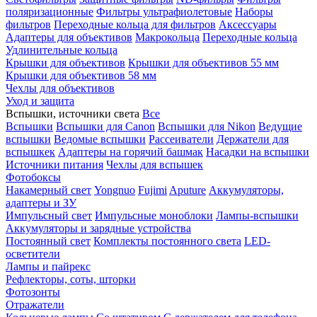
поляризационные
Фильтры ультрафиолетовые
Наборы
фильтров
Переходные кольца для фильтров
Аксессуары
Адаптеры для объективов
Макрокольца
Переходные кольца
Удлинительные кольца
Крышки для объективов
Крышки для объективов 55 мм
Крышки для объективов 58 мм
Чехлы для объективов
Уход и защита
Вспышки, источники света
Все
Вспышки
Вспышки для Canon
Вспышки для Nikon
Ведущие
вспышки
Ведомые вспышки
Рассеиватели
Держатели для
вспышкек
Адаптеры на горячий башмак
Насадки на вспышки
Источники питания
Чехлы для вспышек
Фотобоксы
Накамерный свет
Yongnuo
Fujimi
Aputure
Аккумуляторы,
адаптеры и ЗУ
Импульсный свет
Импульсные моноблоки
Лампы-вспышки
Аккумуляторы и зарядные устройства
Постоянный свет
Комплекты постоянного света
LED-
осветители
Лампы и пайрекс
Рефлекторы, соты, шторки
Фотозонты
Отражатели