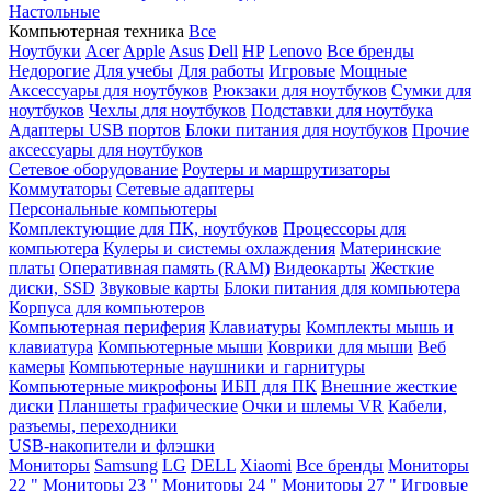
Настольные
Компьютерная техника
Все
Ноутбуки
Acer
Apple
Asus
Dell
HP
Lenovo
Все бренды
Недорогие
Для учебы
Для работы
Игровые
Мощные
Аксессуары для ноутбуков
Рюкзаки для ноутбуков
Сумки для
ноутбуков
Чехлы для ноутбуков
Подставки для ноутбука
Адаптеры USB портов
Блоки питания для ноутбуков
Прочие
аксессуары для ноутбуков
Сетевое оборудование
Роутеры и маршрутизаторы
Коммутаторы
Сетевые адаптеры
Персональные компьютеры
Комплектующие для ПК, ноутбуков
Процессоры для
компьютера
Кулеры и системы охлаждения
Материнские
платы
Оперативная память (RAM)
Видеокарты
Жесткие
диски, SSD
Звуковые карты
Блоки питания для компьютера
Корпуса для компьютеров
Компьютерная периферия
Клавиатуры
Комплекты мышь и
клавиатура
Компьютерные мыши
Коврики для мыши
Веб
камеры
Компьютерные наушники и гарнитуры
Компьютерные микрофоны
ИБП для ПК
Внешние жесткие
диски
Планшеты графические
Очки и шлемы VR
Кабели,
разъемы, переходники
USB-накопители и флэшки
Мониторы
Samsung
LG
DELL
Xiaomi
Все бренды
Мониторы
22 "
Мониторы 23 "
Мониторы 24 "
Мониторы 27 "
Игровые