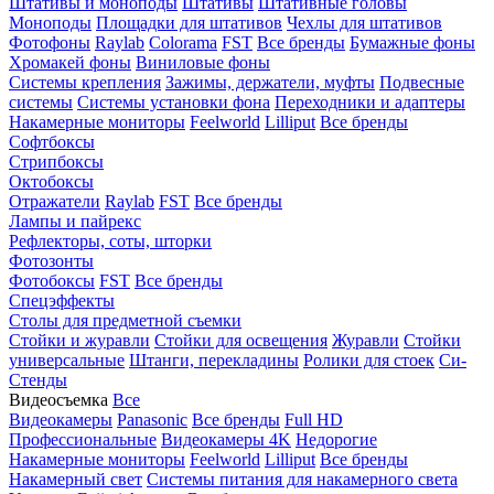
Штативы и моноподы
Штативы
Штативные головы
Моноподы
Площадки для штативов
Чехлы для штативов
Фотофоны
Raylab
Colorama
FST
Все бренды
Бумажные фоны
Хромакей фоны
Виниловые фоны
Системы крепления
Зажимы, держатели, муфты
Подвесные
системы
Системы установки фона
Переходники и адаптеры
Накамерные мониторы
Feelworld
Lilliput
Все бренды
Софтбоксы
Стрипбоксы
Октобоксы
Отражатели
Raylab
FST
Все бренды
Лампы и пайрекс
Рефлекторы, соты, шторки
Фотозонты
Фотобоксы
FST
Все бренды
Спецэффекты
Столы для предметной съемки
Стойки и журавли
Стойки для освещения
Журавли
Стойки
универсальные
Штанги, перекладины
Ролики для стоек
Си-
Стенды
Видеосъемка
Все
Видеокамеры
Panasonic
Все бренды
Full HD
Профессиональные
Видеокамеры 4K
Недорогие
Накамерные мониторы
Feelworld
Lilliput
Все бренды
Накамерный свет
Системы питания для накамерного света