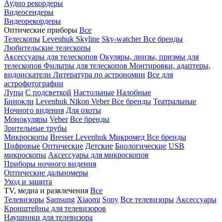
Аудио рекордеры
Видеосендеры
Видеорекордеры
Оптические приборы
Все
Телескопы
Levenhuk Skyline
Sky-watcher
Все бренды
Любительские телескопы
Аксессуары для телескопов
Окуляры, линзы, призмы для
телескопов
Фильтры для телескопов
Монтировки, адаптеры,
видоискатели
Литература по астрономии
Все для
астрофотографии
Лупы
С подсветкой
Настольные
Налобные
Бинокли
Levenhuk
Nikon
Veber
Все бренды
Театральные
Ночного видения
Для охоты
Монокуляры
Veber
Все бренды
Зрительные трубы
Микроскопы
Bresser
Levenhuk
Микромед
Все бренды
Цифровые
Оптические
Детские
Биологические
USB
микроскопы
Аксессуары для микроскопов
Приборы ночного видения
Оптические дальномеры
Уход и защита
TV, медиа и развлечения
Все
Телевизоры
Samsung
Xiaomi
Sony
Все телевизоры
Аксессуары
Кронштейны для телевизоров
Наушники для телевизора