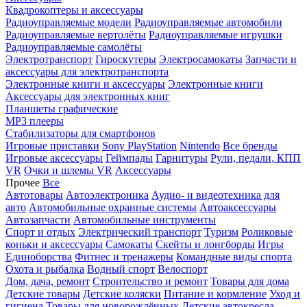
Квадрокоптеры и аксессуары
Радиоуправляемые модели
Радиоуправляемые автомобили
Радиоуправляемые вертолёты
Радиоуправляемые игрушки
Радиоуправляемые самолёты
Электротранспорт
Гироскутеры
Электросамокаты
Запчасти и
аксессуары для электротранспорта
Электронные книги и аксессуары
Электронные книги
Аксессуары для электронных книг
Планшеты графические
MP3 плееры
Стабилизаторы для смартфонов
Игровые приставки
Sony PlayStation
Nintendo
Все бренды
Игровые аксессуары
Геймпады
Гарнитуры
Рули, педали, КПП
VR
Очки и шлемы VR
Аксессуары
Прочее
Все
Автотовары
Автоэлектроника
Аудио- и видеотехника для
авто
Автомобильные охранные системы
Автоаксессуары
Автозапчасти
Автомобильные инструменты
Спорт и отдых
Электрический транспорт
Туризм
Роликовые
коньки и аксессуары
Самокаты
Скейты и лонгборды
Игры
Единоборства
Фитнес и тренажеры
Командные виды спорта
Охота и рыбалка
Водный спорт
Велоспорт
Дом, дача, ремонт
Строительство и ремонт
Товары для дома
Детские товары
Детские коляски
Питание и кормление
Уход и
гигиена
Товары для новорождённых
Детские автокресла