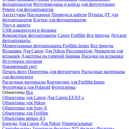
фотоаппаратов
Фоточемоданы и кейсы для фототехники
Ремни для фотоаппаратов
Аксессуары
Наглазники
Провода и кабели
Пульты ДУ для
фотоаппаратов
Клетки для фотоаппаратов
Уход и защита
USB-накопители и флэшки
Компактные фотоаппараты
Canon
Fujifilm
Все бренды
Детские
фотоаппараты
Моментальные фотоаппараты
Fujifilm Instax
Все бренды
Вспышки
Для Canon
Для Nikon
Рассеиватели
Держатели для
вспышек
Адаптеры на горячий башмак
Насадки на вспышки
Источники питания
Накамерный свет
Печать фото
Принтеры для фотопечати
Расходные материалы
для фотопечати
Расходные материалы
Картриджи для Fujifilm Instax
Фотобумага для Polaroid
Фотопленка
Объективы
Все
Объективы для Canon
Для Canon EF/EF-s
Объективы для Nikon
Объективы для Sony E
Объективы для Fujifilm
Объективы микро 4/3
Бленды
Для Canon
Для Nikon
Универсальные
Светофильтры
Защитные фильтры
ND-фильры
Фильтры