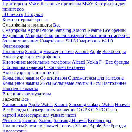
Принтеры и МФУ
Лазерные принтеры
МФУ
Картриджи для
принтеров
3D печать
3D ручки
Компьютерные кресла
Смартфоны и планшеты
Все
Смартфоны
Apple iPhone
Samsung
Xiaomi
Realme
Все бренды
Недорогие
Мощные
С хорошей камерой
С мощной батареей
С
большим экраном
Смартфоны 32 Гб
Смартфоны 64 Гб
Флагманские
Планшеты
Samsung
Huawei
Lenovo
Xiaomi
Apple
Все бренды
Аксессуары для смартфонов
Кнопочные мобильные телефоны
Alcatel
Nokia
F+
Все бренды
С большим экраном
С хорошей батареей
Аксессуары для планшетов
Кольцевые лампы
Со штативом
C держателем для телефона
Кольцевые лампы 26 см
Кольцевые лампы 45 см
Настольные
кольцевые лампы
Внешние аккумуляторы
Гаджеты
Все
Умные часы
Apple Watch
Xiaomi
Samsung Galaxy Watch
Huawei
Все бренды
C измерением давления
C GPS
C NFC
C sim
картой
Аксессуары для умных часов
Фитнес браслеты
Xiaomi
Samsung
Huawei
Все бренды
Планшеты
Samsung
Huawei
Lenovo
Xiaomi
Apple
Все бренды
Аксессуары