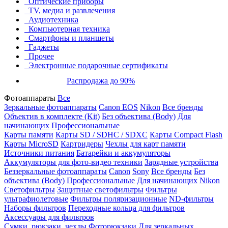
Оптические приборы
TV, медиа и развлечения
Аудиотехника
Компьютерная техника
Смартфоны и планшеты
Гаджеты
Прочее
Электронные подарочные сертификаты
Распродажа до 90%
Фотоаппараты
Все
Зеркальные фотоаппараты
Canon EOS
Nikon
Все бренды
Объектив в комплекте (Kit)
Без объектива (Body)
Для
начинающих
Профессиональные
Карты памяти
Карты SD / SDHC / SDXC
Карты Compact Flash
Карты MicroSD
Картридеры
Чехлы для карт памяти
Источники питания
Батарейки и аккумуляторы
Аккумуляторы для фото-видео техники
Зарядные устройства
Беззеркальные фотоаппараты
Canon
Sony
Все бренды
Без
объектива (Body)
Профессиональные
Для начинающих
Nikon
Светофильтры
Защитные светофильтры
Фильтры
ультрафиолетовые
Фильтры поляризационные
ND-фильтры
Наборы фильтров
Переходные кольца для фильтров
Аксессуары для фильтров
Сумки, рюкзаки, чехлы
Фоторюкзаки
Для зеркальных