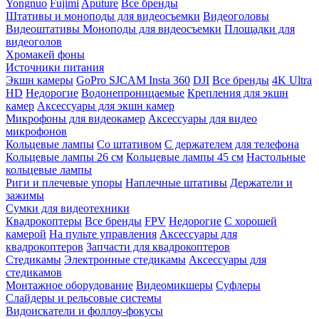
Yongnuo
Fujimi
Aputure
Все бренды
Штативы и моноподы для видеосъемки
Видеоголовы
Видеоштативы
Моноподы для видеосъемки
Площадки для
видеоголов
Хромакей фоны
Источники питания
Экшн камеры
GoPro
SJCAM
Insta 360
DJI
Все бренды
4K Ultra
HD
Недорогие
Водонепроницаемые
Крепления для экшн
камер
Аксессуары для экшн камер
Микрофоны для видеокамер
Аксессуары для видео
микрофонов
Кольцевые лампы
Со штативом
C держателем для телефона
Кольцевые лампы 26 см
Кольцевые лампы 45 см
Настольные
кольцевые лампы
Риги и плечевые упоры
Наплечные штативы
Держатели и
зажимы
Сумки для видеотехники
Квадрокоптеры
Все бренды
FPV
Недорогие
С хорошей
камерой
На пульте управления
Аксессуары для
квадрокоптеров
Запчасти для квадрокоптеров
Стедикамы
Электронные стедикамы
Аксессуары для
стедикамов
Монтажное оборудование
Видеомикшеры
Суфлеры
Слайдеры и рельсовые системы
Видоискатели и фоллоу-фокусы