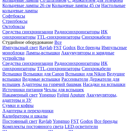
Кольцевые лампы
Со штативом
С держателем для телефона
Кольцевые лампы 26 см
Кольцевые лампы 45 см
Настольные
кольцевые лампы
Софтбоксы
Стрипбоксы
Октобоксы
Средства синхронизации
Радиосинхронизаторы
ИК
синхронизаторы
TTL-синхронизаторы
Синхрокабели
Студийное оборудование
Все
Импульсный свет
Raylab
FST
Godox
Все бренды
Импульсные
моноблоки
Лампы-вспышки
Аккумуляторы и зарядные
устройства
Средства синхронизации
Радиосинхронизаторы
ИК
синхронизаторы
TTL-синхронизаторы
Синхрокабели
Вспышки
Вспышки для Canon
Вспышки для Nikon
Ведущие
вспышки
Ведомые вспышки
Рассеиватели
Держатели для
вспышек
Адаптеры на горячий башмак
Насадки на вспышки
Источники питания
Чехлы для вспышек
Накамерный свет
Yongnuo
Fujimi
Aputure
Аккумуляторы,
адаптеры и ЗУ
Сумки и кофры
Адаптеры и переходники
Калибраторы и шкалы
Постоянный свет
Raylab
Yongnuo
FST
Godox
Все бренды
Комплекты постоянного света
LED-осветители