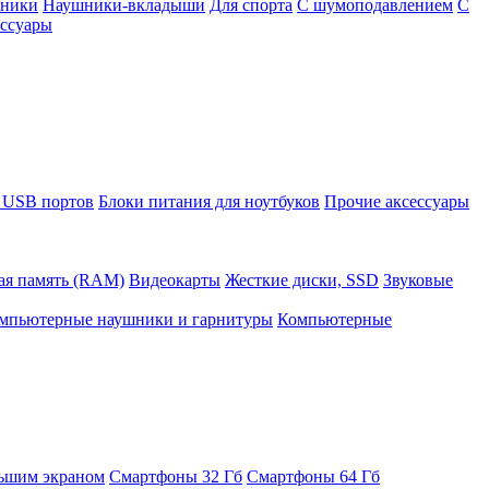
шники
Наушники-вкладыши
Для спорта
С шумоподавлением
С
ссуары
 USB портов
Блоки питания для ноутбуков
Прочие аксессуары
ая память (RAM)
Видеокарты
Жесткие диски, SSD
Звуковые
мпьютерные наушники и гарнитуры
Компьютерные
ьшим экраном
Смартфоны 32 Гб
Смартфоны 64 Гб