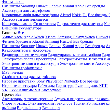
Флагманские
Планшеты
Samsung
Huawei
Lenovo
Xiaomi
Apple
Все бренды
Аксессуары для смартфонов
Кнопочные мобильные телефоны
Alcatel
Nokia
F+
Все бренды
Аксессуары для планшетов
Кольцевые лампы
Со штативом
C держателем для телефона
Кол
Внешние аккумуляторы
Гаджеты
Все
Умные часы
Apple Watch
Xiaomi
Samsung Galaxy Watch
Huawei
Фитнес браслеты
Xiaomi
Samsung
Huawei
Все бренды
Планшеты
Samsung
Huawei
Lenovo
Xiaomi
Apple
Все бренды
Ак
Квадрокоптеры и аксессуары
Радиоуправляемые модели
Радиоуправляемые автомобили
Ради
Электротранспорт
Гироскутеры
Электросамокаты
Запчасти и а
Электронные книги и аксессуары
Электронные книги
Аксессу
Планшеты графические
MP3 плееры
Стабилизаторы для смартфонов
Игровые приставки
Sony PlayStation
Nintendo
Все бренды
Игровые аксессуары
Геймпады
Гарнитуры
Рули, педали, КПП
VR
Очки и шлемы VR
Аксессуары
Прочее
Все
Автотовары
Автоэлектроника
Аудио- и видеотехника для авто
Спорт и отдых
Электрический транспорт
Туризм
Роликовые ко
рыбалка
Водный спорт
Велоспорт