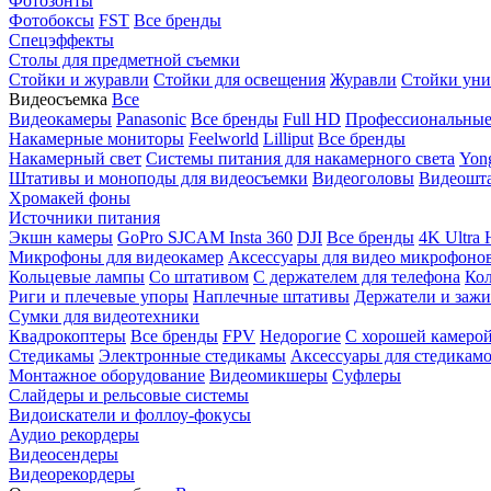
Фотозонты
Фотобоксы
FST
Все бренды
Спецэффекты
Столы для предметной съемки
Стойки и журавли
Стойки для освещения
Журавли
Стойки уни
Видеосъемка
Все
Видеокамеры
Panasonic
Все бренды
Full HD
Профессиональны
Накамерные мониторы
Feelworld
Lilliput
Все бренды
Накамерный свет
Системы питания для накамерного света
Yon
Штативы и моноподы для видеосъемки
Видеоголовы
Видеошт
Хромакей фоны
Источники питания
Экшн камеры
GoPro
SJCAM
Insta 360
DJI
Все бренды
4K Ultra
Микрофоны для видеокамер
Аксессуары для видео микрофоно
Кольцевые лампы
Со штативом
C держателем для телефона
Кол
Риги и плечевые упоры
Наплечные штативы
Держатели и заж
Сумки для видеотехники
Квадрокоптеры
Все бренды
FPV
Недорогие
С хорошей камеро
Стедикамы
Электронные стедикамы
Аксессуары для стедикам
Монтажное оборудование
Видеомикшеры
Суфлеры
Слайдеры и рельсовые системы
Видоискатели и фоллоу-фокусы
Аудио рекордеры
Видеосендеры
Видеорекордеры