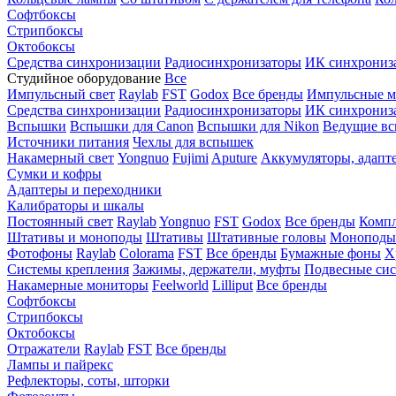
Софтбоксы
Стрипбоксы
Октобоксы
Средства синхронизации
Радиосинхронизаторы
ИК синхрониз
Студийное оборудование
Все
Импульсный свет
Raylab
FST
Godox
Все бренды
Импульсные м
Средства синхронизации
Радиосинхронизаторы
ИК синхрониз
Вспышки
Вспышки для Canon
Вспышки для Nikon
Ведущие в
Источники питания
Чехлы для вспышек
Накамерный свет
Yongnuo
Fujimi
Aputure
Аккумуляторы, адапт
Сумки и кофры
Адаптеры и переходники
Калибраторы и шкалы
Постоянный свет
Raylab
Yongnuo
FST
Godox
Все бренды
Компл
Штативы и моноподы
Штативы
Штативные головы
Моноподы
Фотофоны
Raylab
Colorama
FST
Все бренды
Бумажные фоны
Х
Системы крепления
Зажимы, держатели, муфты
Подвесные си
Накамерные мониторы
Feelworld
Lilliput
Все бренды
Софтбоксы
Стрипбоксы
Октобоксы
Отражатели
Raylab
FST
Все бренды
Лампы и пайрекс
Рефлекторы, соты, шторки