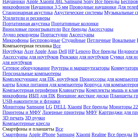
Наушники
Apple
Xiaomi
JBL
Samsung
Sony
Все бренды
Беспро
микрофоном
Наушники 3,5 мм
Проводные наушники
Для теле
Стационарная акустика
Акустические системы
Музыкальные с
Усилители и ресиверы
Портативная акустика
Портативные колонки
Виниловые проигрыватели
Все бренды
Аксессуары
Аудио рекордеры
Портастудии
Аксессуары
Микрофоны
Беспроводные
Студийные
Петличные
Вокальные
Компьютерная техника
Все
Ноутбуки
Acer
Apple
Asus
Dell
HP
Lenovo
Все бренды
Недороги
Аксессуары для ноутбуков
Рюкзаки для ноутбуков
Сумки для н
для ноутбуков
Сетевое оборудование
Роутеры и маршрутизаторы
Коммутатор
Персональные компьютеры
Комплектующие для ПК, ноутбуков
Процессоры для компьюте
карты
Блоки питания для компьютера
Корпуса для компьютеро
Компьютерная периферия
Клавиатуры
Комплекты мышь и клав
микрофоны
ИБП для ПК
Внешние жесткие диски
Планшеты гр
USB-накопители и флэшки
Мониторы
Samsung
LG
DELL
Xiaomi
Все бренды
Мониторы 22
Принтеры и МФУ
Лазерные принтеры
МФУ
Картриджи для пр
3D печать
3D ручки
Компьютерные кресла
Смартфоны и планшеты
Все
Смартфоны
Apple iPhone
Samsung
Xiaomi
Realme
Все бренды
Н