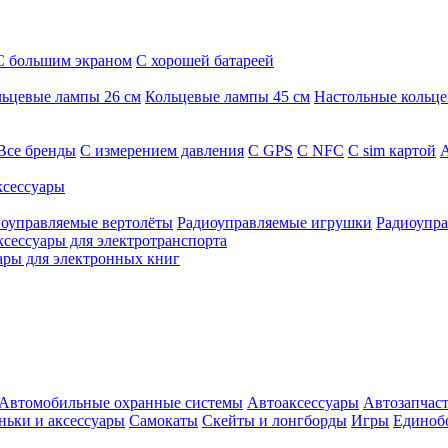
С большим экраном
С хорошей батареей
ьцевые лампы 26 см
Кольцевые лампы 45 см
Настольные кольц
Все бренды
C измерением давления
C GPS
C NFC
C sim картой
А
сессуары
оуправляемые вертолёты
Радиоуправляемые игрушки
Радиоупра
ксессуары для электротранспорта
ары для электронных книг
Автомобильные охранные системы
Автоаксессуары
Автозапчас
ньки и аксессуары
Самокаты
Скейты и лонгборды
Игры
Единоб