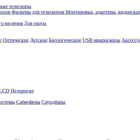
кие телескопы
копов
Фильтры для телескопов
Монтировки, адаптеры, видоиска
го видения
Для охоты
е
Оптические
Детские
Биологические
USB микроскопы
Аксессу
LCD
Недорогие
истемы
Сабвуферы
Саундбары