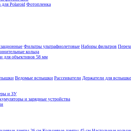
для Polaroid
Фотопленка
изационные
Фильтры ультрафиолетовые
Наборы фильтров
Перех
инительные кольца
 для объективов 58 мм
спышки
Ведомые вспышки
Рассеиватели
Держатели для вспышк
еры и ЗУ
кумуляторы и зарядные устройства
ли
ьцевые лампы 26 см
Кольцевые лампы 45 см
Настольные кольц