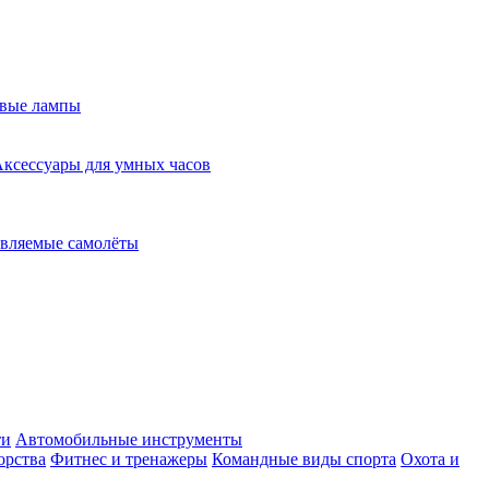
евые лампы
ксессуары для умных часов
вляемые самолёты
ти
Автомобильные инструменты
орства
Фитнес и тренажеры
Командные виды спорта
Охота и