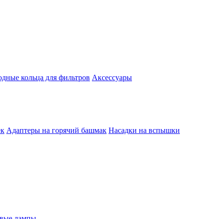
одные кольца для фильтров
Аксессуары
ек
Адаптеры на горячий башмак
Насадки на вспышки
евые лампы