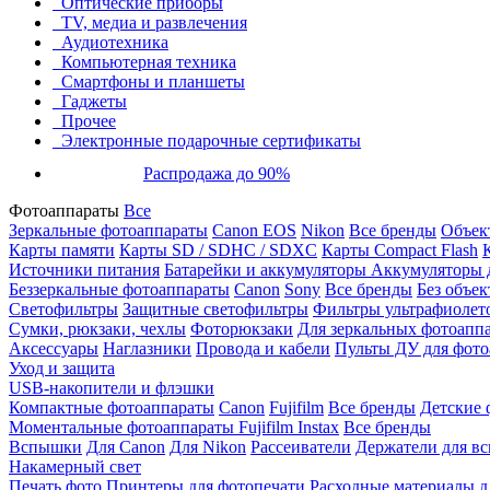
Оптические приборы
TV, медиа и развлечения
Аудиотехника
Компьютерная техника
Смартфоны и планшеты
Гаджеты
Прочее
Электронные подарочные сертификаты
Распродажа до 90%
Фотоаппараты
Все
Зеркальные фотоаппараты
Canon EOS
Nikon
Все бренды
Объект
Карты памяти
Карты SD / SDHC / SDXC
Карты Compact Flash
Источники питания
Батарейки и аккумуляторы
Аккумуляторы д
Беззеркальные фотоаппараты
Canon
Sony
Все бренды
Без объек
Светофильтры
Защитные светофильтры
Фильтры ультрафиолет
Сумки, рюкзаки, чехлы
Фоторюкзаки
Для зеркальных фотоапп
Аксессуары
Наглазники
Провода и кабели
Пульты ДУ для фото
Уход и защита
USB-накопители и флэшки
Компактные фотоаппараты
Canon
Fujifilm
Все бренды
Детские 
Моментальные фотоаппараты
Fujifilm Instax
Все бренды
Вспышки
Для Canon
Для Nikon
Рассеиватели
Держатели для в
Накамерный свет
Печать фото
Принтеры для фотопечати
Расходные материалы д