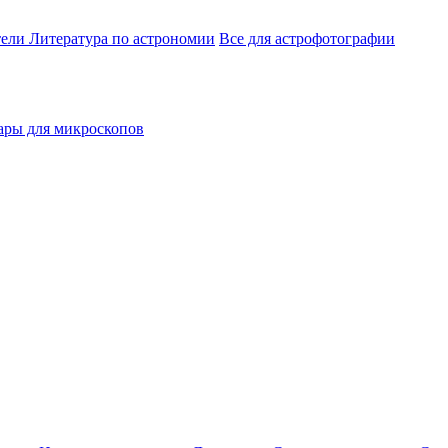
тели
Литература по астрономии
Все для астрофотографии
ары для микроскопов