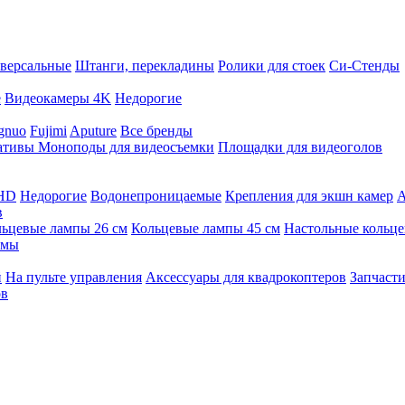
версальные
Штанги, перекладины
Ролики для стоек
Си-Стенды
е
Видеокамеры 4K
Недорогие
gnuo
Fujimi
Aputure
Все бренды
ативы
Моноподы для видеосъемки
Площадки для видеоголов
 HD
Недорогие
Водонепроницаемые
Крепления для экшн камер
А
в
ьцевые лампы 26 см
Кольцевые лампы 45 см
Настольные кольц
имы
й
На пульте управления
Аксессуары для квадрокоптеров
Запчасти
ов