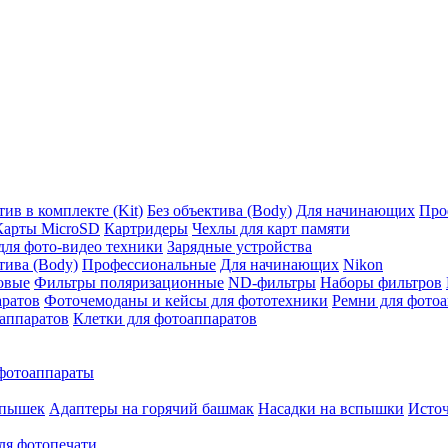
ив в комплекте (Kit)
Без объектива (Body)
Для начинающих
Про
Карты MicroSD
Картридеры
Чехлы для карт памяти
ля фото-видео техники
Зарядные устройства
тива (Body)
Профессиональные
Для начинающих
Nikon
овые
Фильтры поляризационные
ND-фильтры
Наборы фильтров
аратов
Фоточемоданы и кейсы для фототехники
Ремни для фото
аппаратов
Клетки для фотоаппаратов
фотоаппараты
спышек
Адаптеры на горячий башмак
Насадки на вспышки
Исто
ля фотопечати