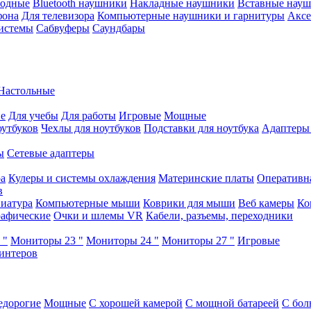
водные
Bluetooth наушники
Накладные наушники
Вставные нау
фона
Для телевизора
Компьютерные наушники и гарнитуры
Аксе
истемы
Сабвуферы
Саундбары
Настольные
е
Для учебы
Для работы
Игровые
Мощные
оутбуков
Чехлы для ноутбуков
Подставки для ноутбука
Адаптеры
ы
Сетевые адаптеры
ра
Кулеры и системы охлаждения
Материнские платы
Оперативн
в
иатура
Компьютерные мыши
Коврики для мыши
Веб камеры
Ко
афические
Очки и шлемы VR
Кабели, разъемы, переходники
 "
Мониторы 23 "
Мониторы 24 "
Мониторы 27 "
Игровые
интеров
едорогие
Мощные
С хорошей камерой
С мощной батареей
С бол