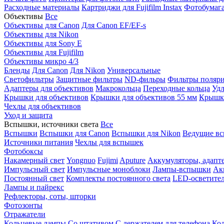
Расходные материалы
Картриджи для Fujifilm Instax
Фотобумага 
Объективы
Все
Объективы для Canon
Для Canon EF/EF-s
Объективы для Nikon
Объективы для Sony E
Объективы для Fujifilm
Объективы микро 4/3
Бленды
Для Canon
Для Nikon
Универсальные
Светофильтры
Защитные фильтры
ND-фильры
Фильтры поляр
Адаптеры для объективов
Макрокольца
Переходные кольца
Удл
Крышки для объективов
Крышки для объективов 55 мм
Крышки
Чехлы для объективов
Уход и защита
Вспышки, источники света
Все
Вспышки
Вспышки для Canon
Вспышки для Nikon
Ведущие в
Источники питания
Чехлы для вспышек
Фотобоксы
Накамерный свет
Yongnuo
Fujimi
Aputure
Аккумуляторы, адапт
Импульсный свет
Импульсные моноблоки
Лампы-вспышки
Ак
Постоянный свет
Комплекты постоянного света
LED-осветите
Лампы и пайрекс
Рефлекторы, соты, шторки
Фотозонты
Отражатели
Кольцевые лампы
Со штативом
С держателем для телефона
Кол