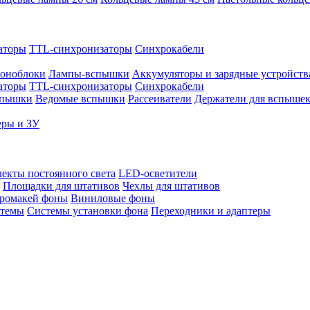
аторы
TTL-синхронизаторы
Синхрокабели
оноблоки
Лампы-вспышки
Аккумуляторы и зарядные устройств
аторы
TTL-синхронизаторы
Синхрокабели
спышки
Ведомые вспышки
Рассеиватели
Держатели для вспыше
еры и ЗУ
екты постоянного света
LED-осветители
Площадки для штативов
Чехлы для штативов
ромакей фоны
Виниловые фоны
стемы
Системы установки фона
Переходники и адаптеры