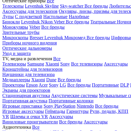
Оптические приборы
Все
Телескопы
Levenhuk Skyline
Sky-watcher
Все бренды
Любительс
Аксессуары для телескопов
Окуляры, линзы, призмы для телес
Лупы
С подсветкой
Настольные
Налобные
Бинокли
Levenhuk
Nikon
Veber
Все бренды
Театральные
Ночно
Монокуляры
Veber
Все бренды
Зрительные трубы
Микроскопы
Bresser
Levenhuk
Микромед
Все бренды
Цифровы
Приборы ночного видения
Оптические дальномеры
Уход и защита
TV, медиа и развлечения
Все
Телевизоры
Samsung
Xiaomi
Sony
Все телевизоры
Аксессуары
Кронштейны для телевизоров
Наушники для телевизора
Медиаплееры
Xiaomi
Dune
Все бренды
Проекторы
Epson
Acer
Sony
LG
Все бренды
Портативные
DLP
Экраны для проекторов
Стационарная акустика
Акустические системы
Музыкальные с
Портативная акустика
Портативные колонки
Игровые приставки
Sony PlayStation
Nintendo
Все бренды
Игровые аксессуары
Геймпады
Гарнитуры
Рули, педали, КПП
VR
Шлемы и очки VR
Аксессуары
Виниловые проигрыватели
Все бренды
Аксессуары
Аудиотехника
Все