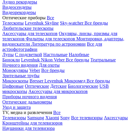
Аудио рекордеры
Видеосендеры
Видеорекордеры
Оптические приборы
Все
Телескопы
Levenhuk Skyline
Sky-watcher
Все бренды
Любительские телескопы
Аксессуары для телескопов
Окуляры, линзы, призмы для
телескопов
Фильтры для телескопов
Монтировки, адаптеры,
видоискатели
Литература по астрономии
Все для
астрофотографии
Лупы
С подсветкой
Настольные
Налобные
Бинокли
Levenhuk
Nikon
Veber
Все бренды
Театральные
Ночного видения
Для охоты
Монокуляры
Veber
Все бренды
Зрительные трубы
Микроскопы
Bresser
Levenhuk
Микромед
Все бренды
Цифровые
Оптические
Детские
Биологические
USB
микроскопы
Аксессуары для микроскопов
Приборы ночного видения
Оптические дальномеры
Уход и защита
TV, медиа и развлечения
Все
Телевизоры
Samsung
Xiaomi
Sony
Все телевизоры
Аксессуары
Кронштейны для телевизоров
Наушники для телевизора