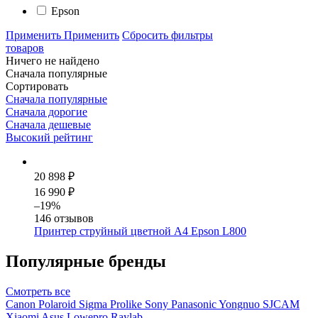
Epson
Применить
Применить
Сбросить фильтры
товаров
Ничего не найдено
Сначала популярные
Сортировать
Сначала популярные
Сначала дорогие
Сначала дешевые
Высокий рейтинг
20 898 ₽
16 990 ₽
–19%
146 отзывов
Принтер струйный цветной А4 Epson L800
Популярные бренды
Смотреть
все
Canon
Polaroid
Sigma
Prolike
Sony
Panasonic
Yongnuo
SJCAM
Xiaomi
Asus
Lowepro
Raylab