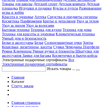
Товары для школы
Детский спорт
Детская комната
Детская
площадка
Игрушки и подарки
Куклы и пупсы
Развивающие
игры и хобби
Красота и здоровье
Аптека
Средства и предметы гигиены
Косметика
Парфюмерия
Бритье и депиляция
Уход за телом
Уход за лицом
Уход за волосами
Бытовая техника
Техника для кухни
Техника для дома
Техника для красоты и здоровья
Климатическая техника
Умный дом и безопасность
Белье и аксессуары
Белье
Солнцезащитные очки
Зонты
Кошельки, визитницы, кисеты
Сумки
Чемоданы
Портфели
Ремни
Ключницы
Умные ручки и блокноты
Шкатулки для
аксессуаров
Замки для багажа
Косметички и бьюти-кейсы
Электронные подарочные сертификаты
Все
Электронные подарочные сертификаты
Искать товары ...
Главная
Каталог
Статус заказа
Главная страница
Каталог товаров