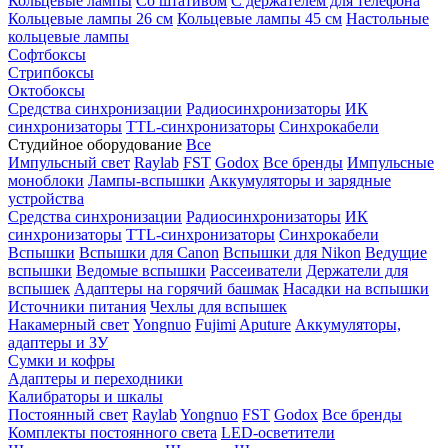
Кольцевые лампы
Со штативом
С держателем для телефона
Кольцевые лампы 26 см
Кольцевые лампы 45 см
Настольные
кольцевые лампы
Софтбоксы
Стрипбоксы
Октобоксы
Средства синхронизации
Радиосинхронизаторы
ИК
синхронизаторы
TTL-синхронизаторы
Синхрокабели
Студийное оборудование
Все
Импульсный свет
Raylab
FST
Godox
Все бренды
Импульсные
моноблоки
Лампы-вспышки
Аккумуляторы и зарядные
устройства
Средства синхронизации
Радиосинхронизаторы
ИК
синхронизаторы
TTL-синхронизаторы
Синхрокабели
Вспышки
Вспышки для Canon
Вспышки для Nikon
Ведущие
вспышки
Ведомые вспышки
Рассеиватели
Держатели для
вспышек
Адаптеры на горячий башмак
Насадки на вспышки
Источники питания
Чехлы для вспышек
Накамерный свет
Yongnuo
Fujimi
Aputure
Аккумуляторы,
адаптеры и ЗУ
Сумки и кофры
Адаптеры и переходники
Калибраторы и шкалы
Постоянный свет
Raylab
Yongnuo
FST
Godox
Все бренды
Комплекты постоянного света
LED-осветители