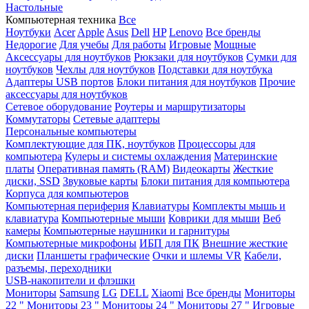
Настольные
Компьютерная техника
Все
Ноутбуки
Acer
Apple
Asus
Dell
HP
Lenovo
Все бренды
Недорогие
Для учебы
Для работы
Игровые
Мощные
Аксессуары для ноутбуков
Рюкзаки для ноутбуков
Сумки для
ноутбуков
Чехлы для ноутбуков
Подставки для ноутбука
Адаптеры USB портов
Блоки питания для ноутбуков
Прочие
аксессуары для ноутбуков
Сетевое оборудование
Роутеры и маршрутизаторы
Коммутаторы
Сетевые адаптеры
Персональные компьютеры
Комплектующие для ПК, ноутбуков
Процессоры для
компьютера
Кулеры и системы охлаждения
Материнские
платы
Оперативная память (RAM)
Видеокарты
Жесткие
диски, SSD
Звуковые карты
Блоки питания для компьютера
Корпуса для компьютеров
Компьютерная периферия
Клавиатуры
Комплекты мышь и
клавиатура
Компьютерные мыши
Коврики для мыши
Веб
камеры
Компьютерные наушники и гарнитуры
Компьютерные микрофоны
ИБП для ПК
Внешние жесткие
диски
Планшеты графические
Очки и шлемы VR
Кабели,
разъемы, переходники
USB-накопители и флэшки
Мониторы
Samsung
LG
DELL
Xiaomi
Все бренды
Мониторы
22 "
Мониторы 23 "
Мониторы 24 "
Мониторы 27 "
Игровые