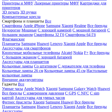
Принтеры и МФУ
Лазерные принтеры
МФУ
Картриджи для
принтеров
3D печать
3D ручки
Компьютерные кресла
Смартфоны и планшеты
Все
Смартфоны
Apple iPhone
Samsung
Xiaomi
Realme
Все бренды
Недорогие
Мощные
С хорошей камерой
С мощной батареей
С
большим экраном
Смартфоны 32 Гб
Смартфоны 64 Гб
Флагманские
Планшеты
Samsung
Huawei
Lenovo
Xiaomi
Apple
Все бренды
Аксессуары для смартфонов
Кнопочные мобильные телефоны
Alcatel
Nokia
F+
Все бренды
С большим экраном
С хорошей батареей
Аксессуары для планшетов
Кольцевые лампы
Со штативом
C держателем для телефона
Кольцевые лампы 26 см
Кольцевые лампы 45 см
Настольные
кольцевые лампы
Внешние аккумуляторы
Гаджеты
Все
Умные часы
Apple Watch
Xiaomi
Samsung Galaxy Watch
Huawei
Все бренды
C измерением давления
C GPS
C NFC
C sim
картой
Аксессуары для умных часов
Фитнес браслеты
Xiaomi
Samsung
Huawei
Все бренды
Планшеты
Samsung
Huawei
Lenovo
Xiaomi
Apple
Все бренды
Аксессуары