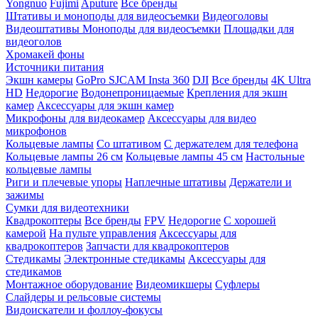
Yongnuo
Fujimi
Aputure
Все бренды
Штативы и моноподы для видеосъемки
Видеоголовы
Видеоштативы
Моноподы для видеосъемки
Площадки для
видеоголов
Хромакей фоны
Источники питания
Экшн камеры
GoPro
SJCAM
Insta 360
DJI
Все бренды
4K Ultra
HD
Недорогие
Водонепроницаемые
Крепления для экшн
камер
Аксессуары для экшн камер
Микрофоны для видеокамер
Аксессуары для видео
микрофонов
Кольцевые лампы
Со штативом
C держателем для телефона
Кольцевые лампы 26 см
Кольцевые лампы 45 см
Настольные
кольцевые лампы
Риги и плечевые упоры
Наплечные штативы
Держатели и
зажимы
Сумки для видеотехники
Квадрокоптеры
Все бренды
FPV
Недорогие
С хорошей
камерой
На пульте управления
Аксессуары для
квадрокоптеров
Запчасти для квадрокоптеров
Стедикамы
Электронные стедикамы
Аксессуары для
стедикамов
Монтажное оборудование
Видеомикшеры
Суфлеры
Слайдеры и рельсовые системы
Видоискатели и фоллоу-фокусы