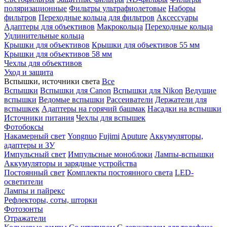
поляризационные
Фильтры ультрафиолетовые
Наборы
фильтров
Переходные кольца для фильтров
Аксессуары
Адаптеры для объективов
Макрокольца
Переходные кольца
Удлинительные кольца
Крышки для объективов
Крышки для объективов 55 мм
Крышки для объективов 58 мм
Чехлы для объективов
Уход и защита
Вспышки, источники света
Все
Вспышки
Вспышки для Canon
Вспышки для Nikon
Ведущие
вспышки
Ведомые вспышки
Рассеиватели
Держатели для
вспышкек
Адаптеры на горячий башмак
Насадки на вспышки
Источники питания
Чехлы для вспышек
Фотобоксы
Накамерный свет
Yongnuo
Fujimi
Aputure
Аккумуляторы,
адаптеры и ЗУ
Импульсный свет
Импульсные моноблоки
Лампы-вспышки
Аккумуляторы и зарядные устройства
Постоянный свет
Комплекты постоянного света
LED-
осветители
Лампы и пайрекс
Рефлекторы, соты, шторки
Фотозонты
Отражатели