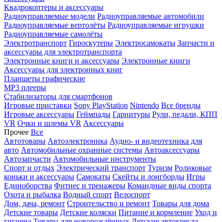
Квадрокоптеры и аксессуары
Радиоуправляемые модели
Радиоуправляемые автомобили
Радиоуправляемые вертолёты
Радиоуправляемые игрушки
Радиоуправляемые самолёты
Электротранспорт
Гироскутеры
Электросамокаты
Запчасти и
аксессуары для электротранспорта
Электронные книги и аксессуары
Электронные книги
Аксессуары для электронных книг
Планшеты графические
MP3 плееры
Стабилизаторы для смартфонов
Игровые приставки
Sony PlayStation
Nintendo
Все бренды
Игровые аксессуары
Геймпады
Гарнитуры
Рули, педали, КПП
VR
Очки и шлемы VR
Аксессуары
Прочее
Все
Автотовары
Автоэлектроника
Аудио- и видеотехника для
авто
Автомобильные охранные системы
Автоаксессуары
Автозапчасти
Автомобильные инструменты
Спорт и отдых
Электрический транспорт
Туризм
Роликовые
коньки и аксессуары
Самокаты
Скейты и лонгборды
Игры
Единоборства
Фитнес и тренажеры
Командные виды спорта
Охота и рыбалка
Водный спорт
Велоспорт
Дом, дача, ремонт
Строительство и ремонт
Товары для дома
Детские товары
Детские коляски
Питание и кормление
Уход и
гигиена
Товары для новорождённых
Детские автокресла