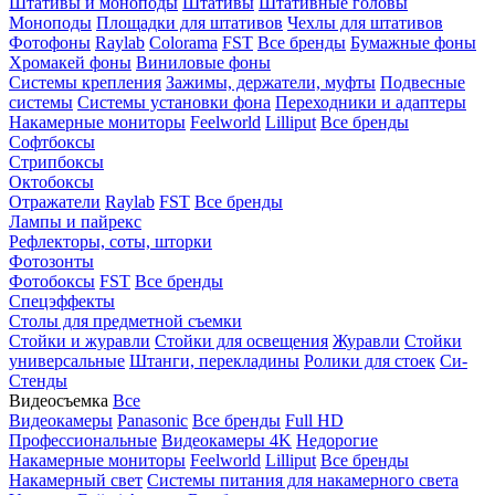
Штативы и моноподы
Штативы
Штативные головы
Моноподы
Площадки для штативов
Чехлы для штативов
Фотофоны
Raylab
Colorama
FST
Все бренды
Бумажные фоны
Хромакей фоны
Виниловые фоны
Системы крепления
Зажимы, держатели, муфты
Подвесные
системы
Системы установки фона
Переходники и адаптеры
Накамерные мониторы
Feelworld
Lilliput
Все бренды
Софтбоксы
Стрипбоксы
Октобоксы
Отражатели
Raylab
FST
Все бренды
Лампы и пайрекс
Рефлекторы, соты, шторки
Фотозонты
Фотобоксы
FST
Все бренды
Спецэффекты
Столы для предметной съемки
Стойки и журавли
Стойки для освещения
Журавли
Стойки
универсальные
Штанги, перекладины
Ролики для стоек
Си-
Стенды
Видеосъемка
Все
Видеокамеры
Panasonic
Все бренды
Full HD
Профессиональные
Видеокамеры 4K
Недорогие
Накамерные мониторы
Feelworld
Lilliput
Все бренды
Накамерный свет
Системы питания для накамерного света