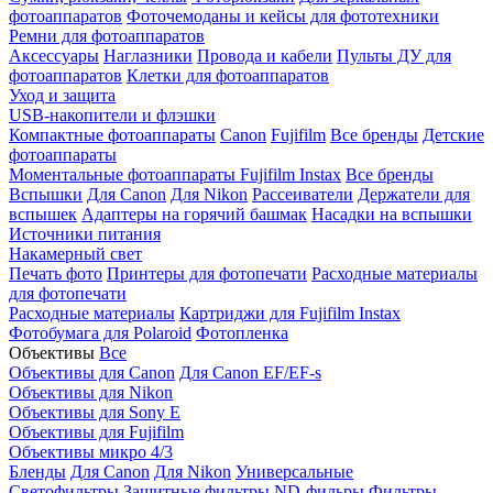
фотоаппаратов
Фоточемоданы и кейсы для фототехники
Ремни для фотоаппаратов
Аксессуары
Наглазники
Провода и кабели
Пульты ДУ для
фотоаппаратов
Клетки для фотоаппаратов
Уход и защита
USB-накопители и флэшки
Компактные фотоаппараты
Canon
Fujifilm
Все бренды
Детские
фотоаппараты
Моментальные фотоаппараты
Fujifilm Instax
Все бренды
Вспышки
Для Canon
Для Nikon
Рассеиватели
Держатели для
вспышек
Адаптеры на горячий башмак
Насадки на вспышки
Источники питания
Накамерный свет
Печать фото
Принтеры для фотопечати
Расходные материалы
для фотопечати
Расходные материалы
Картриджи для Fujifilm Instax
Фотобумага для Polaroid
Фотопленка
Объективы
Все
Объективы для Canon
Для Canon EF/EF-s
Объективы для Nikon
Объективы для Sony E
Объективы для Fujifilm
Объективы микро 4/3
Бленды
Для Canon
Для Nikon
Универсальные
Светофильтры
Защитные фильтры
ND-фильры
Фильтры