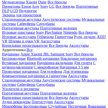
Медиаплееры
Xiaomi
Dune
Все бренды
Проекторы
Epson
Acer
Sony
LG
Все бренды
Портативные
DLP
LCD
Недорогие
Экраны для проекторов
Стационарная акустика
Акустические системы
Музыкальные
системы
Сабвуферы
Саундбары
Портативная акустика
Портативные колонки
Игровые приставки
Sony PlayStation
Nintendo
Все бренды
Игровые аксессуары
Геймпады
Гарнитуры
Рули, педали, КПП
VR
Шлемы и очки VR
Аксессуары
Виниловые проигрыватели
Все бренды
Аксессуары
Аудиотехника
Все
Наушники
Apple
Xiaomi
JBL
Samsung
Sony
Все бренды
Беспроводные
Bluetooth наушники
Накладные наушники
Вставные наушники
Наушники-вкладыши
Для спорта
С
шумоподавлением
С микрофоном
Наушники 3,5 мм
Проводные наушники
Для телефона
Для телевизора
Компьютерные наушники и гарнитуры
Аксессуары
Стационарная акустика
Акустические системы
Музыкальные
системы
Сабвуферы
Саундбары
Усилители и ресиверы
Портативная акустика
Портативные колонки
Виниловые проигрыватели
Все бренды
Аксессуары
Аудио рекордеры
Портастудии
Аксессуары
Микрофоны
Беспроводные
Студийные
Петличные
Вокальные