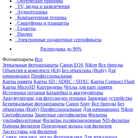
Оптические приборы
TV, медиа и развлечения
Аудиотехника
Компьютерная техника
Смартфоны и планшеты
Гаджеты
Прочее
Электронные подарочные сертификаты
Распродажа до 90%
Фотоаппараты
Все
Зеркальные фотоаппараты
Canon EOS
Nikon
Все бренды
Объектив в комплекте (Kit)
Без объектива (Body)
Для
начинающих
Профессиональные
Карты памяти
Карты SD / SDHC / SDXC
Карты Compact Flash
Карты MicroSD
Картридеры
Чехлы для карт памяти
Источники питания
Батарейки и аккумуляторы
Аккумуляторы для фото-видео техники
Зарядные устройства
Беззеркальные фотоаппараты
Canon
Sony
Все бренды
Без
объектива (Body)
Профессиональные
Для начинающих
Nikon
Светофильтры
Защитные светофильтры
Фильтры
ультрафиолетовые
Фильтры поляризационные
ND-фильтры
Наборы фильтров
Переходные кольца для фильтров
Аксессуары для фильтров
Сумки, рюкзаки, чехлы
Фоторюкзаки
Для зеркальных