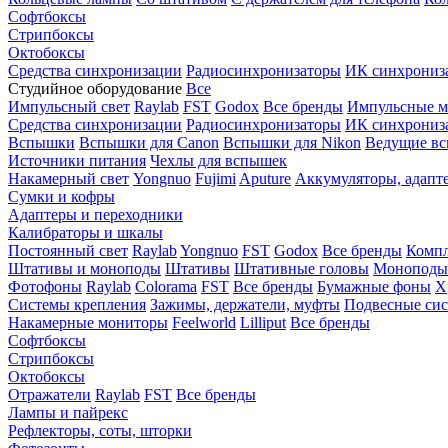
Софтбоксы
Стрипбоксы
Октобоксы
Средства синхронизации
Радиосинхронизаторы
ИК синхрониз
Студийное оборудование
Все
Импульсный свет
Raylab
FST
Godox
Все бренды
Импульсные м
Средства синхронизации
Радиосинхронизаторы
ИК синхрониз
Вспышки
Вспышки для Canon
Вспышки для Nikon
Ведущие в
Источники питания
Чехлы для вспышек
Накамерный свет
Yongnuo
Fujimi
Aputure
Аккумуляторы, адапт
Сумки и кофры
Адаптеры и переходники
Калибраторы и шкалы
Постоянный свет
Raylab
Yongnuo
FST
Godox
Все бренды
Компл
Штативы и моноподы
Штативы
Штативные головы
Моноподы
Фотофоны
Raylab
Colorama
FST
Все бренды
Бумажные фоны
Х
Системы крепления
Зажимы, держатели, муфты
Подвесные си
Накамерные мониторы
Feelworld
Lilliput
Все бренды
Софтбоксы
Стрипбоксы
Октобоксы
Отражатели
Raylab
FST
Все бренды
Лампы и пайрекс
Рефлекторы, соты, шторки