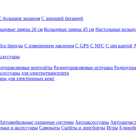
С большим экраном
С хорошей батареей
ьцевые лампы 26 см
Кольцевые лампы 45 см
Настольные кольц
Все бренды
C измерением давления
C GPS
C NFC
C sim картой
А
сессуары
оуправляемые вертолёты
Радиоуправляемые игрушки
Радиоупра
ксессуары для электротранспорта
ары для электронных книг
Автомобильные охранные системы
Автоаксессуары
Автозапчас
ньки и аксессуары
Самокаты
Скейты и лонгборды
Игры
Единоб