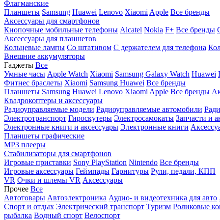
Флагманские
Планшеты
Samsung
Huawei
Lenovo
Xiaomi
Apple
Все бренды
Аксессуары для смартфонов
Кнопочные мобильные телефоны
Alcatel
Nokia
F+
Все бренды
Аксессуары для планшетов
Кольцевые лампы
Со штативом
C держателем для телефона
Кол
Внешние аккумуляторы
Гаджеты
Все
Умные часы
Apple Watch
Xiaomi
Samsung Galaxy Watch
Huawei
Фитнес браслеты
Xiaomi
Samsung
Huawei
Все бренды
Планшеты
Samsung
Huawei
Lenovo
Xiaomi
Apple
Все бренды
Ак
Квадрокоптеры и аксессуары
Радиоуправляемые модели
Радиоуправляемые автомобили
Ради
Электротранспорт
Гироскутеры
Электросамокаты
Запчасти и а
Электронные книги и аксессуары
Электронные книги
Аксессу
Планшеты графические
MP3 плееры
Стабилизаторы для смартфонов
Игровые приставки
Sony PlayStation
Nintendo
Все бренды
Игровые аксессуары
Геймпады
Гарнитуры
Рули, педали, КПП
VR
Очки и шлемы VR
Аксессуары
Прочее
Все
Автотовары
Автоэлектроника
Аудио- и видеотехника для авто
Спорт и отдых
Электрический транспорт
Туризм
Роликовые ко
рыбалка
Водный спорт
Велоспорт