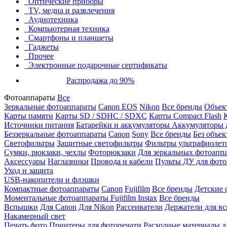
Оптические приборы
TV, медиа и развлечения
Аудиотехника
Компьютерная техника
Смартфоны и планшеты
Гаджеты
Прочее
Электронные подарочные сертификаты
Распродажа до 90%
Фотоаппараты
Все
Зеркальные фотоаппараты
Canon EOS
Nikon
Все бренды
Объект
Карты памяти
Карты SD / SDHC / SDXC
Карты Compact Flash
Источники питания
Батарейки и аккумуляторы
Аккумуляторы д
Беззеркальные фотоаппараты
Canon
Sony
Все бренды
Без объек
Светофильтры
Защитные светофильтры
Фильтры ультрафиолет
Сумки, рюкзаки, чехлы
Фоторюкзаки
Для зеркальных фотоапп
Аксессуары
Наглазники
Провода и кабели
Пульты ДУ для фото
Уход и защита
USB-накопители и флэшки
Компактные фотоаппараты
Canon
Fujifilm
Все бренды
Детские 
Моментальные фотоаппараты
Fujifilm Instax
Все бренды
Вспышки
Для Canon
Для Nikon
Рассеиватели
Держатели для в
Накамерный свет
Печать фото
Принтеры для фотопечати
Расходные материалы д