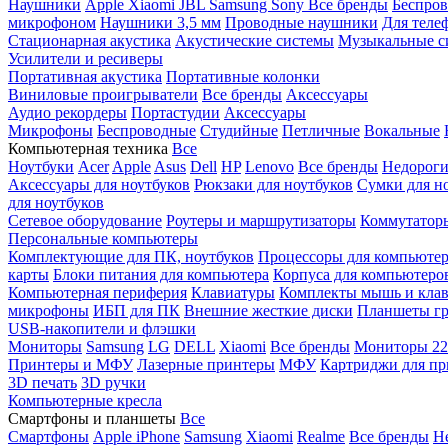
Наушники
Apple
Xiaomi
JBL
Samsung
Sony
Все бренды
Беспро
микрофоном
Наушники 3,5 мм
Проводные наушники
Для теле
Стационарная акустика
Акустические системы
Музыкальные с
Усилители и ресиверы
Портативная акустика
Портативные колонки
Виниловые проигрыватели
Все бренды
Аксессуары
Аудио рекордеры
Портастудии
Аксессуары
Микрофоны
Беспроводные
Студийные
Петличные
Вокальные
Компьютерная техника
Все
Ноутбуки
Acer
Apple
Asus
Dell
HP
Lenovo
Все бренды
Недороги
Аксессуары для ноутбуков
Рюкзаки для ноутбуков
Сумки для н
для ноутбуков
Сетевое оборудование
Роутеры и маршрутизаторы
Коммутатор
Персональные компьютеры
Комплектующие для ПК, ноутбуков
Процессоры для компьюте
карты
Блоки питания для компьютера
Корпуса для компьютеро
Компьютерная периферия
Клавиатуры
Комплекты мышь и клав
микрофоны
ИБП для ПК
Внешние жесткие диски
Планшеты гр
USB-накопители и флэшки
Мониторы
Samsung
LG
DELL
Xiaomi
Все бренды
Мониторы 22
Принтеры и МФУ
Лазерные принтеры
МФУ
Картриджи для пр
3D печать
3D ручки
Компьютерные кресла
Смартфоны и планшеты
Все
Смартфоны
Apple iPhone
Samsung
Xiaomi
Realme
Все бренды
Н