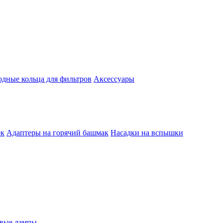
одные кольца для фильтров
Аксессуары
ек
Адаптеры на горячий башмак
Насадки на вспышки
евые лампы