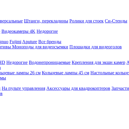
версальные
Штанги, перекладины
Ролики для стоек
Си-Стенды
е
Видеокамеры 4K
Недорогие
gnuo
Fujimi
Aputure
Все бренды
ативы
Моноподы для видеосъемки
Площадки для видеоголов
 HD
Недорогие
Водонепроницаемые
Крепления для экшн камер
А
в
ьцевые лампы 26 см
Кольцевые лампы 45 см
Настольные кольц
имы
й
На пульте управления
Аксессуары для квадрокоптеров
Запчасти
ов