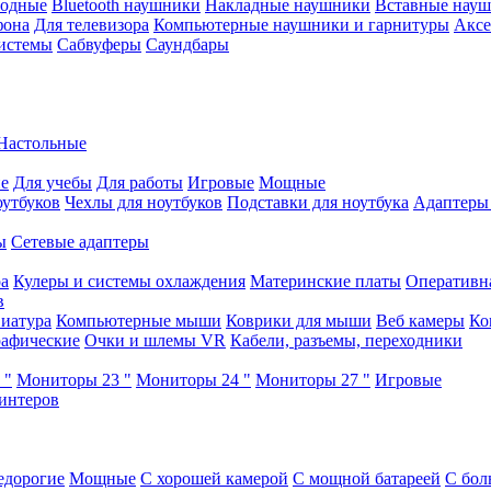
водные
Bluetooth наушники
Накладные наушники
Вставные нау
фона
Для телевизора
Компьютерные наушники и гарнитуры
Аксе
истемы
Сабвуферы
Саундбары
Настольные
е
Для учебы
Для работы
Игровые
Мощные
оутбуков
Чехлы для ноутбуков
Подставки для ноутбука
Адаптеры
ы
Сетевые адаптеры
ра
Кулеры и системы охлаждения
Материнские платы
Оперативн
в
иатура
Компьютерные мыши
Коврики для мыши
Веб камеры
Ко
афические
Очки и шлемы VR
Кабели, разъемы, переходники
 "
Мониторы 23 "
Мониторы 24 "
Мониторы 27 "
Игровые
интеров
едорогие
Мощные
С хорошей камерой
С мощной батареей
С бол