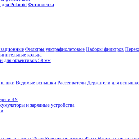
для Polaroid
Фотопленка
изационные
Фильтры ультрафиолетовые
Наборы фильтров
Перех
инительные кольца
 для объективов 58 мм
спышки
Ведомые вспышки
Рассеиватели
Держатели для вспышк
еры и ЗУ
кумуляторы и зарядные устройства
ли
ьцевые лампы 26 см
Кольцевые лампы 45 см
Настольные кольц