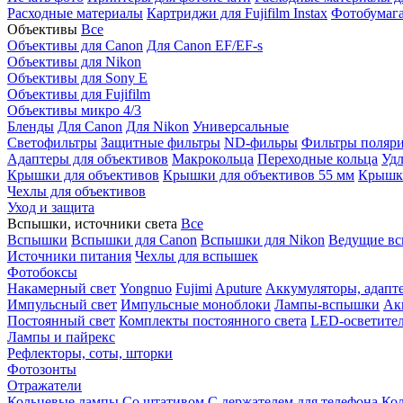
Расходные материалы
Картриджи для Fujifilm Instax
Фотобумага 
Объективы
Все
Объективы для Canon
Для Canon EF/EF-s
Объективы для Nikon
Объективы для Sony E
Объективы для Fujifilm
Объективы микро 4/3
Бленды
Для Canon
Для Nikon
Универсальные
Светофильтры
Защитные фильтры
ND-фильры
Фильтры поляр
Адаптеры для объективов
Макрокольца
Переходные кольца
Удл
Крышки для объективов
Крышки для объективов 55 мм
Крышки
Чехлы для объективов
Уход и защита
Вспышки, источники света
Все
Вспышки
Вспышки для Canon
Вспышки для Nikon
Ведущие в
Источники питания
Чехлы для вспышек
Фотобоксы
Накамерный свет
Yongnuo
Fujimi
Aputure
Аккумуляторы, адапт
Импульсный свет
Импульсные моноблоки
Лампы-вспышки
Ак
Постоянный свет
Комплекты постоянного света
LED-осветите
Лампы и пайрекс
Рефлекторы, соты, шторки
Фотозонты
Отражатели
Кольцевые лампы
Со штативом
С держателем для телефона
Кол