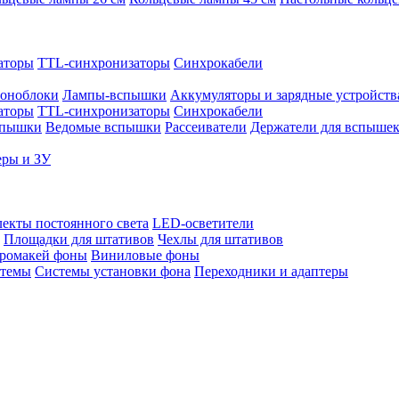
аторы
TTL-синхронизаторы
Синхрокабели
оноблоки
Лампы-вспышки
Аккумуляторы и зарядные устройств
аторы
TTL-синхронизаторы
Синхрокабели
спышки
Ведомые вспышки
Рассеиватели
Держатели для вспыше
еры и ЗУ
екты постоянного света
LED-осветители
Площадки для штативов
Чехлы для штативов
ромакей фоны
Виниловые фоны
стемы
Системы установки фона
Переходники и адаптеры