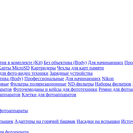
ив в комплекте (Kit)
Без объектива (Body)
Для начинающих
Про
Карты MicroSD
Картридеры
Чехлы для карт памяти
ля фото-видео техники
Зарядные устройства
тива (Body)
Профессиональные
Для начинающих
Nikon
овые
Фильтры поляризационные
ND-фильтры
Наборы фильтров
аратов
Фоточемоданы и кейсы для фототехники
Ремни для фото
аппаратов
Клетки для фотоаппаратов
фотоаппараты
спышек
Адаптеры на горячий башмак
Насадки на вспышки
Исто
ля фотопечати