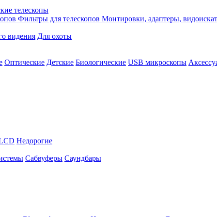
кие телескопы
копов
Фильтры для телескопов
Монтировки, адаптеры, видоиска
го видения
Для охоты
е
Оптические
Детские
Биологические
USB микроскопы
Аксессу
LCD
Недорогие
истемы
Сабвуферы
Саундбары