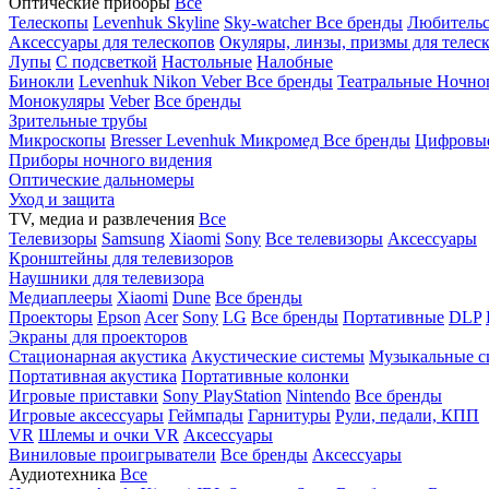
Оптические приборы
Все
Телескопы
Levenhuk Skyline
Sky-watcher
Все бренды
Любительс
Аксессуары для телескопов
Окуляры, линзы, призмы для телес
Лупы
С подсветкой
Настольные
Налобные
Бинокли
Levenhuk
Nikon
Veber
Все бренды
Театральные
Ночно
Монокуляры
Veber
Все бренды
Зрительные трубы
Микроскопы
Bresser
Levenhuk
Микромед
Все бренды
Цифровы
Приборы ночного видения
Оптические дальномеры
Уход и защита
TV, медиа и развлечения
Все
Телевизоры
Samsung
Xiaomi
Sony
Все телевизоры
Аксессуары
Кронштейны для телевизоров
Наушники для телевизора
Медиаплееры
Xiaomi
Dune
Все бренды
Проекторы
Epson
Acer
Sony
LG
Все бренды
Портативные
DLP
Экраны для проекторов
Стационарная акустика
Акустические системы
Музыкальные с
Портативная акустика
Портативные колонки
Игровые приставки
Sony PlayStation
Nintendo
Все бренды
Игровые аксессуары
Геймпады
Гарнитуры
Рули, педали, КПП
VR
Шлемы и очки VR
Аксессуары
Виниловые проигрыватели
Все бренды
Аксессуары
Аудиотехника
Все