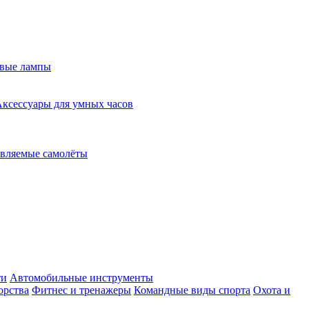
евые лампы
ксессуары для умных часов
вляемые самолёты
ти
Автомобильные инструменты
орства
Фитнес и тренажеры
Командные виды спорта
Охота и