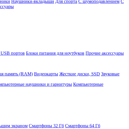
шники
Наушники-вкладыши
Для спорта
С шумоподавлением
С
ссуары
 USB портов
Блоки питания для ноутбуков
Прочие аксессуары
ая память (RAM)
Видеокарты
Жесткие диски, SSD
Звуковые
мпьютерные наушники и гарнитуры
Компьютерные
ьшим экраном
Смартфоны 32 Гб
Смартфоны 64 Гб