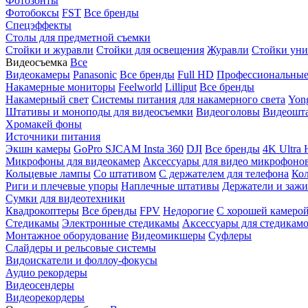
Фотозонты
Фотобоксы
FST
Все бренды
Спецэффекты
Столы для предметной съемки
Стойки и журавли
Стойки для освещения
Журавли
Стойки уни
Видеосъемка
Все
Видеокамеры
Panasonic
Все бренды
Full HD
Профессиональны
Накамерные мониторы
Feelworld
Lilliput
Все бренды
Накамерный свет
Системы питания для накамерного света
Yon
Штативы и моноподы для видеосъемки
Видеоголовы
Видеошт
Хромакей фоны
Источники питания
Экшн камеры
GoPro
SJCAM
Insta 360
DJI
Все бренды
4K Ultra
Микрофоны для видеокамер
Аксессуары для видео микрофоно
Кольцевые лампы
Со штативом
C держателем для телефона
Кол
Риги и плечевые упоры
Наплечные штативы
Держатели и заж
Сумки для видеотехники
Квадрокоптеры
Все бренды
FPV
Недорогие
С хорошей камеро
Стедикамы
Электронные стедикамы
Аксессуары для стедикам
Монтажное оборудование
Видеомикшеры
Суфлеры
Слайдеры и рельсовые системы
Видоискатели и фоллоу-фокусы
Аудио рекордеры
Видеосендеры
Видеорекордеры