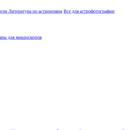
тели
Литература по астрономии
Все для астрофотографии
ары для микроскопов