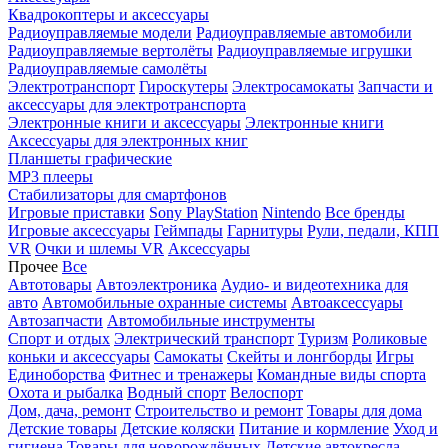
Квадрокоптеры и аксессуары
Радиоуправляемые модели
Радиоуправляемые автомобили
Радиоуправляемые вертолёты
Радиоуправляемые игрушки
Радиоуправляемые самолёты
Электротранспорт
Гироскутеры
Электросамокаты
Запчасти и
аксессуары для электротранспорта
Электронные книги и аксессуары
Электронные книги
Аксессуары для электронных книг
Планшеты графические
MP3 плееры
Стабилизаторы для смартфонов
Игровые приставки
Sony PlayStation
Nintendo
Все бренды
Игровые аксессуары
Геймпады
Гарнитуры
Рули, педали, КПП
VR
Очки и шлемы VR
Аксессуары
Прочее
Все
Автотовары
Автоэлектроника
Аудио- и видеотехника для
авто
Автомобильные охранные системы
Автоаксессуары
Автозапчасти
Автомобильные инструменты
Спорт и отдых
Электрический транспорт
Туризм
Роликовые
коньки и аксессуары
Самокаты
Скейты и лонгборды
Игры
Единоборства
Фитнес и тренажеры
Командные виды спорта
Охота и рыбалка
Водный спорт
Велоспорт
Дом, дача, ремонт
Строительство и ремонт
Товары для дома
Детские товары
Детские коляски
Питание и кормление
Уход и
гигиена
Товары для новорождённых
Детские автокресла