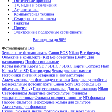
Оптические приборы
TV, медиа и развлечения
Аудиотехника
Компьютерная техника
Смартфоны и планшеты
Гаджеты
Прочее
Электронные подарочные сертификаты
Распродажа до 90%
Фотоаппараты
Все
Зеркальные фотоаппараты
Canon EOS
Nikon
Все бренды
Объектив в комплекте (Kit)
Без объектива (Body)
Для
начинающих
Профессиональные
Карты памяти
Карты SD / SDHC / SDXC
Карты Compact Flash
Карты MicroSD
Картридеры
Чехлы для карт памяти
Источники питания
Батарейки и аккумуляторы
Аккумуляторы для фото-видео техники
Зарядные устройства
Беззеркальные фотоаппараты
Canon
Sony
Все бренды
Без
объектива (Body)
Профессиональные
Для начинающих
Nikon
Светофильтры
Защитные светофильтры
Фильтры
ультрафиолетовые
Фильтры поляризационные
ND-фильтры
Наборы фильтров
Переходные кольца для фильтров
Аксессуары для фильтров
Сумки, рюкзаки, чехлы
Фоторюкзаки
Для зеркальных