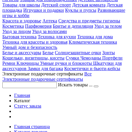
Товары для школы
Детский спорт
Детская комната
Детская
площадка
Игрушки и подарки
Куклы и пупсы
Развивающие
игры и хобби
Красота и здоровье
Аптека
Средства и предметы гигиены
Косметика
Парфюмерия
Бритье и депиляция
Уход за телом
Уход за лицом
Уход за волосами
Бытовая техника
Техника для кухни
Техника для дома
Техника для красоты и здоровья
Климатическая техника
Умный дом и безопасность
Белье и аксессуары
Белье
Солнцезащитные очки
Зонты
Кошельки, визитницы, кисеты
Сумки
Чемоданы
Портфели
Ремни
Ключницы
Умные ручки и блокноты
Шкатулки для
аксессуаров
Замки для багажа
Косметички и бьюти-кейсы
Электронные подарочные сертификаты
Все
Электронные подарочные сертификаты
Искать товары ...
Главная
Каталог
Статус заказа
Главная страница
Каталог товаров