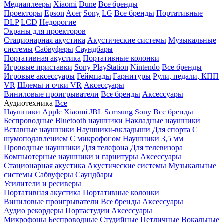
Медиаплееры
Xiaomi
Dune
Все бренды
Проекторы
Epson
Acer
Sony
LG
Все бренды
Портативные
DLP
LCD
Недорогие
Экраны для проекторов
Стационарная акустика
Акустические системы
Музыкальные
системы
Сабвуферы
Саундбары
Портативная акустика
Портативные колонки
Игровые приставки
Sony PlayStation
Nintendo
Все бренды
Игровые аксессуары
Геймпады
Гарнитуры
Рули, педали, КПП
VR
Шлемы и очки VR
Аксессуары
Виниловые проигрыватели
Все бренды
Аксессуары
Аудиотехника
Все
Наушники
Apple
Xiaomi
JBL
Samsung
Sony
Все бренды
Беспроводные
Bluetooth наушники
Накладные наушники
Вставные наушники
Наушники-вкладыши
Для спорта
С
шумоподавлением
С микрофоном
Наушники 3,5 мм
Проводные наушники
Для телефона
Для телевизора
Компьютерные наушники и гарнитуры
Аксессуары
Стационарная акустика
Акустические системы
Музыкальные
системы
Сабвуферы
Саундбары
Усилители и ресиверы
Портативная акустика
Портативные колонки
Виниловые проигрыватели
Все бренды
Аксессуары
Аудио рекордеры
Портастудии
Аксессуары
Микрофоны
Беспроводные
Студийные
Петличные
Вокальные