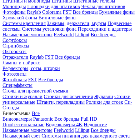
Штативы и моноподы
Штативы
Штативные головы
Моноподы
Площадки для штативов
Чехлы для штативов
Фотофоны
Raylab
Colorama
FST
Все бренды
Бумажные фоны
Хромакей фоны
Виниловые фоны
Системы крепления
Зажимы, держатели, муфты
Подвесные
системы
Системы установки фона
Переходники и адаптеры
Накамерные мониторы
Feelworld
Lilliput
Все бренды
Софтбоксы
Стрипбоксы
Октобоксы
Отражатели
Raylab
FST
Все бренды
Лампы и пайрекс
Рефлекторы, соты, шторки
Фотозонты
Фотобоксы
FST
Все бренды
Спецэффекты
Столы для предметной съемки
Стойки и журавли
Стойки для освещения
Журавли
Стойки
универсальные
Штанги, перекладины
Ролики для стоек
Си-
Стенды
Видеосъемка
Все
Видеокамеры
Panasonic
Все бренды
Full HD
Профессиональные
Видеокамеры 4K
Недорогие
Накамерные мониторы
Feelworld
Lilliput
Все бренды
Накамерный свет
Системы питания для накамерного света