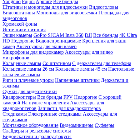
Yongnuo
Fujimi
Aputure
Все бренды
Штативы и моноподы для видеосъемки
Видеоголовы
Видеоштативы
Моноподы для видеосъемки
Площадки для
видеоголов
Хромакей фоны
Источники питания
Экшн камеры
GoPro
SJCAM
Insta 360
DJI
Все бренды
4K Ultra
HD
Недорогие
Водонепроницаемые
Крепления для экшн
камер
Аксессуары для экшн камер
Микрофоны для видеокамер
Аксессуары для видео
микрофонов
Кольцевые лампы
Со штативом
C держателем для телефона
Кольцевые лампы 26 см
Кольцевые лампы 45 см
Настольные
кольцевые лампы
Риги и плечевые упоры
Наплечные штативы
Держатели и
зажимы
Сумки для видеотехники
Квадрокоптеры
Все бренды
FPV
Недорогие
С хорошей
камерой
На пульте управления
Аксессуары для
квадрокоптеров
Запчасти для квадрокоптеров
Стедикамы
Электронные стедикамы
Аксессуары для
стедикамов
Монтажное оборудование
Видеомикшеры
Суфлеры
Слайдеры и рельсовые системы
Видоискатели и фоллоу-фокусы