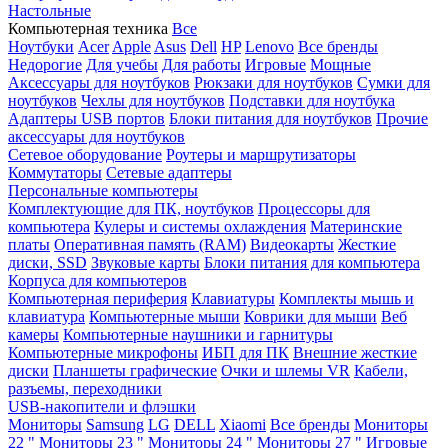
Настольные
Компьютерная техника
Все
Ноутбуки
Acer
Apple
Asus
Dell
HP
Lenovo
Все бренды
Недорогие
Для учебы
Для работы
Игровые
Мощные
Аксессуары для ноутбуков
Рюкзаки для ноутбуков
Сумки для
ноутбуков
Чехлы для ноутбуков
Подставки для ноутбука
Адаптеры USB портов
Блоки питания для ноутбуков
Прочие
аксессуары для ноутбуков
Сетевое оборудование
Роутеры и маршрутизаторы
Коммутаторы
Сетевые адаптеры
Персональные компьютеры
Комплектующие для ПК, ноутбуков
Процессоры для
компьютера
Кулеры и системы охлаждения
Материнские
платы
Оперативная память (RAM)
Видеокарты
Жесткие
диски, SSD
Звуковые карты
Блоки питания для компьютера
Корпуса для компьютеров
Компьютерная периферия
Клавиатуры
Комплекты мышь и
клавиатура
Компьютерные мыши
Коврики для мыши
Веб
камеры
Компьютерные наушники и гарнитуры
Компьютерные микрофоны
ИБП для ПК
Внешние жесткие
диски
Планшеты графические
Очки и шлемы VR
Кабели,
разъемы, переходники
USB-накопители и флэшки
Мониторы
Samsung
LG
DELL
Xiaomi
Все бренды
Мониторы
22 "
Мониторы 23 "
Мониторы 24 "
Мониторы 27 "
Игровые