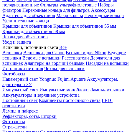
поляризационные
Фильтры ультрафиолетовые
Наборы
фильтров
Переходные кольца для фильтров
Аксессуары
Адаптеры для объективов
Макрокольца
Переходные кольца
Удлинительные кольца
Крышки для объективов
Крышки для объективов 55 мм
Крышки для объективов 58 мм
Чехлы для объективов
Уход и защита
Вспышки, источники света
Все
Вспышки
Вспышки для Canon
Вспышки для Nikon
Ведущие
вспышки
Ведомые вспышки
Рассеиватели
Держатели для
вспышкек
Адаптеры на горячий башмак
Насадки на вспышки
Источники питания
Чехлы для вспышек
Фотобоксы
Накамерный свет
Yongnuo
Fujimi
Aputure
Аккумуляторы,
адаптеры и ЗУ
Импульсный свет
Импульсные моноблоки
Лампы-вспышки
Аккумуляторы и зарядные устройства
Постоянный свет
Комплекты постоянного света
LED-
осветители
Лампы и пайрекс
Рефлекторы, соты, шторки
Фотозонты
Отражатели