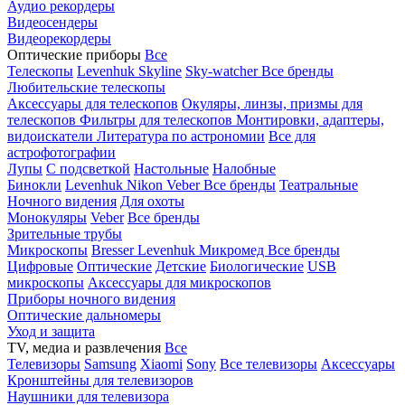
Аудио рекордеры
Видеосендеры
Видеорекордеры
Оптические приборы
Все
Телескопы
Levenhuk Skyline
Sky-watcher
Все бренды
Любительские телескопы
Аксессуары для телескопов
Окуляры, линзы, призмы для
телескопов
Фильтры для телескопов
Монтировки, адаптеры,
видоискатели
Литература по астрономии
Все для
астрофотографии
Лупы
С подсветкой
Настольные
Налобные
Бинокли
Levenhuk
Nikon
Veber
Все бренды
Театральные
Ночного видения
Для охоты
Монокуляры
Veber
Все бренды
Зрительные трубы
Микроскопы
Bresser
Levenhuk
Микромед
Все бренды
Цифровые
Оптические
Детские
Биологические
USB
микроскопы
Аксессуары для микроскопов
Приборы ночного видения
Оптические дальномеры
Уход и защита
TV, медиа и развлечения
Все
Телевизоры
Samsung
Xiaomi
Sony
Все телевизоры
Аксессуары
Кронштейны для телевизоров
Наушники для телевизора