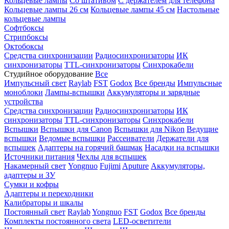
Кольцевые лампы
Со штативом
С держателем для телефона
Кольцевые лампы 26 см
Кольцевые лампы 45 см
Настольные
кольцевые лампы
Софтбоксы
Стрипбоксы
Октобоксы
Средства синхронизации
Радиосинхронизаторы
ИК
синхронизаторы
TTL-синхронизаторы
Синхрокабели
Студийное оборудование
Все
Импульсный свет
Raylab
FST
Godox
Все бренды
Импульсные
моноблоки
Лампы-вспышки
Аккумуляторы и зарядные
устройства
Средства синхронизации
Радиосинхронизаторы
ИК
синхронизаторы
TTL-синхронизаторы
Синхрокабели
Вспышки
Вспышки для Canon
Вспышки для Nikon
Ведущие
вспышки
Ведомые вспышки
Рассеиватели
Держатели для
вспышек
Адаптеры на горячий башмак
Насадки на вспышки
Источники питания
Чехлы для вспышек
Накамерный свет
Yongnuo
Fujimi
Aputure
Аккумуляторы,
адаптеры и ЗУ
Сумки и кофры
Адаптеры и переходники
Калибраторы и шкалы
Постоянный свет
Raylab
Yongnuo
FST
Godox
Все бренды
Комплекты постоянного света
LED-осветители