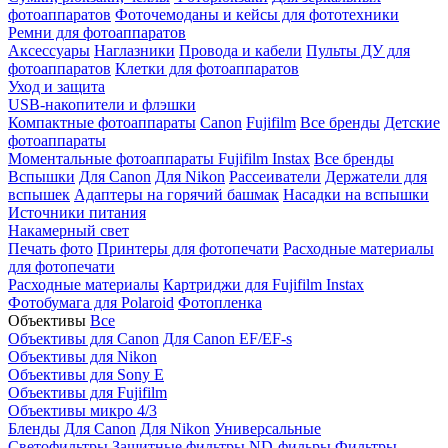
фотоаппаратов
Фоточемоданы и кейсы для фототехники
Ремни для фотоаппаратов
Аксессуары
Наглазники
Провода и кабели
Пульты ДУ для
фотоаппаратов
Клетки для фотоаппаратов
Уход и защита
USB-накопители и флэшки
Компактные фотоаппараты
Canon
Fujifilm
Все бренды
Детские
фотоаппараты
Моментальные фотоаппараты
Fujifilm Instax
Все бренды
Вспышки
Для Canon
Для Nikon
Рассеиватели
Держатели для
вспышек
Адаптеры на горячий башмак
Насадки на вспышки
Источники питания
Накамерный свет
Печать фото
Принтеры для фотопечати
Расходные материалы
для фотопечати
Расходные материалы
Картриджи для Fujifilm Instax
Фотобумага для Polaroid
Фотопленка
Объективы
Все
Объективы для Canon
Для Canon EF/EF-s
Объективы для Nikon
Объективы для Sony E
Объективы для Fujifilm
Объективы микро 4/3
Бленды
Для Canon
Для Nikon
Универсальные
Светофильтры
Защитные фильтры
ND-фильры
Фильтры