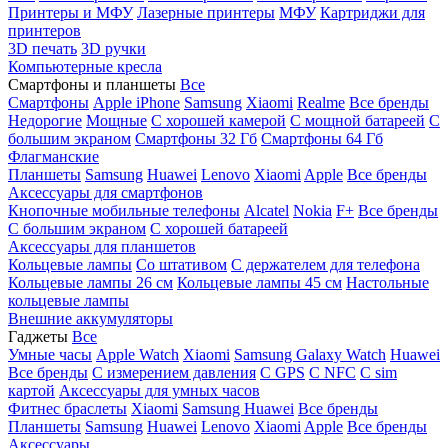
Принтеры и МФУ
Лазерные принтеры
МФУ
Картриджи для
принтеров
3D печать
3D ручки
Компьютерные кресла
Смартфоны и планшеты
Все
Смартфоны
Apple iPhone
Samsung
Xiaomi
Realme
Все бренды
Недорогие
Мощные
С хорошей камерой
С мощной батареей
С
большим экраном
Смартфоны 32 Гб
Смартфоны 64 Гб
Флагманские
Планшеты
Samsung
Huawei
Lenovo
Xiaomi
Apple
Все бренды
Аксессуары для смартфонов
Кнопочные мобильные телефоны
Alcatel
Nokia
F+
Все бренды
С большим экраном
С хорошей батареей
Аксессуары для планшетов
Кольцевые лампы
Со штативом
C держателем для телефона
Кольцевые лампы 26 см
Кольцевые лампы 45 см
Настольные
кольцевые лампы
Внешние аккумуляторы
Гаджеты
Все
Умные часы
Apple Watch
Xiaomi
Samsung Galaxy Watch
Huawei
Все бренды
C измерением давления
C GPS
C NFC
C sim
картой
Аксессуары для умных часов
Фитнес браслеты
Xiaomi
Samsung
Huawei
Все бренды
Планшеты
Samsung
Huawei
Lenovo
Xiaomi
Apple
Все бренды
Аксессуары