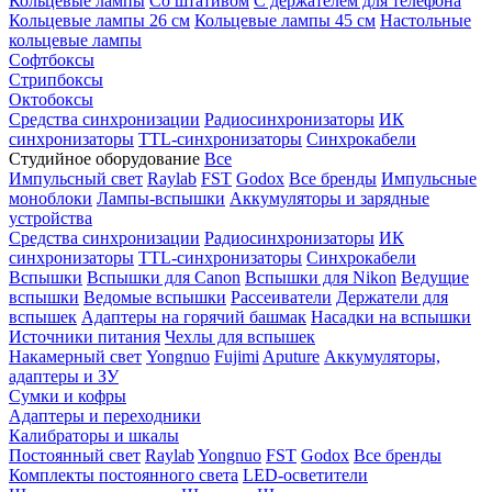
Кольцевые лампы
Со штативом
С держателем для телефона
Кольцевые лампы 26 см
Кольцевые лампы 45 см
Настольные
кольцевые лампы
Софтбоксы
Стрипбоксы
Октобоксы
Средства синхронизации
Радиосинхронизаторы
ИК
синхронизаторы
TTL-синхронизаторы
Синхрокабели
Студийное оборудование
Все
Импульсный свет
Raylab
FST
Godox
Все бренды
Импульсные
моноблоки
Лампы-вспышки
Аккумуляторы и зарядные
устройства
Средства синхронизации
Радиосинхронизаторы
ИК
синхронизаторы
TTL-синхронизаторы
Синхрокабели
Вспышки
Вспышки для Canon
Вспышки для Nikon
Ведущие
вспышки
Ведомые вспышки
Рассеиватели
Держатели для
вспышек
Адаптеры на горячий башмак
Насадки на вспышки
Источники питания
Чехлы для вспышек
Накамерный свет
Yongnuo
Fujimi
Aputure
Аккумуляторы,
адаптеры и ЗУ
Сумки и кофры
Адаптеры и переходники
Калибраторы и шкалы
Постоянный свет
Raylab
Yongnuo
FST
Godox
Все бренды
Комплекты постоянного света
LED-осветители