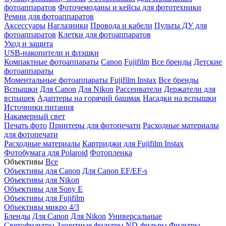
фотоаппаратов
Фоточемоданы и кейсы для фототехники
Ремни для фотоаппаратов
Аксессуары
Наглазники
Провода и кабели
Пульты ДУ для
фотоаппаратов
Клетки для фотоаппаратов
Уход и защита
USB-накопители и флэшки
Компактные фотоаппараты
Canon
Fujifilm
Все бренды
Детские
фотоаппараты
Моментальные фотоаппараты
Fujifilm Instax
Все бренды
Вспышки
Для Canon
Для Nikon
Рассеиватели
Держатели для
вспышек
Адаптеры на горячий башмак
Насадки на вспышки
Источники питания
Накамерный свет
Печать фото
Принтеры для фотопечати
Расходные материалы
для фотопечати
Расходные материалы
Картриджи для Fujifilm Instax
Фотобумага для Polaroid
Фотопленка
Объективы
Все
Объективы для Canon
Для Canon EF/EF-s
Объективы для Nikon
Объективы для Sony E
Объективы для Fujifilm
Объективы микро 4/3
Бленды
Для Canon
Для Nikon
Универсальные
Светофильтры
Защитные фильтры
ND-фильры
Фильтры