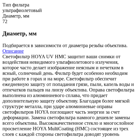
Тип фильтра
ультрафиолетовый
Диаметр, мм
72
Диаметр, мм
Подбирается в зависимости от диаметра резьбы объектива.
Описание
Светофильтр HOYA UV HMC защитит ваши снимки от
воздействия невидимого ультафиолетового излучения,
которое часто делает изображение неясным и нечетким в
ясный, солнечный день. Фильтр будет особенно необходим
при работе в горах и на море. Светофильтр обеспечит
ежедневную защиту от попадания грязи, пыли, капель воды и
отпечатков пальцев на линзу объектива. Оправа светофильтра
выполнена из алюминиевого сплава, что придает
дополнительную защиту объективу. Благодаря более мягкой
структуре металла, при ударе алюминиевые оправы
светофильтров HOYA поглощают часть энергии за счет
деформации. Замена светофильтра намного дешевле замены
всего объектива. Высококачественное стекло и многослойное
просветление HOYA MultiCoating (HMC) состоящее из трех
слоев с каждой стороны светофильтра доводят уровень