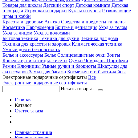
Товары для школы
Детский спорт
Детская комната
Детская
площадка
Игрушки и подарки
Куклы и пупсы
Развивающие
игры и хобби
Красота и здоровье
Аптека
Средства и предметы гигиены
Косметика
Парфюмерия
Бритье и депиляция
Уход за телом
Уход за лицом
Уход за волосами
Бытовая техника
Техника для кухни
Техника для дома
Техника для красоты и здоровья
Климатическая техника
Умный дом и безопасность
Белье и аксессуары
Белье
Солнцезащитные очки
Зонты
Кошельки, визитницы, кисеты
Сумки
Чемоданы
Портфели
Ремни
Ключницы
Умные ручки и блокноты
Шкатулки для
аксессуаров
Замки для багажа
Косметички и бьюти-кейсы
Электронные подарочные сертификаты
Все
Электронные подарочные сертификаты
Искать товары ...
Главная
Каталог
Статус заказа
Главная страница
Каталог товаров