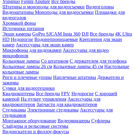
Yongnuo
Fujimi
Aputure
Все бренды
Штативы и моноподы для видеосъемки
Видеоголовы
Видеоштативы
Моноподы для видеосъемки
Площадки для
видеоголов
Хромакей фоны
Источники питания
Экшн камеры
GoPro
SJCAM
Insta 360
DJI
Все бренды
4K Ultra
HD
Недорогие
Водонепроницаемые
Крепления для экшн
камер
Аксессуары для экшн камер
Микрофоны для видеокамер
Аксессуары для видео
микрофонов
Кольцевые лампы
Со штативом
C держателем для телефона
Кольцевые лампы 26 см
Кольцевые лампы 45 см
Настольные
кольцевые лампы
Риги и плечевые упоры
Наплечные штативы
Держатели и
зажимы
Сумки для видеотехники
Квадрокоптеры
Все бренды
FPV
Недорогие
С хорошей
камерой
На пульте управления
Аксессуары для
квадрокоптеров
Запчасти для квадрокоптеров
Стедикамы
Электронные стедикамы
Аксессуары для
стедикамов
Монтажное оборудование
Видеомикшеры
Суфлеры
Слайдеры и рельсовые системы
Видоискатели и фоллоу-фокусы