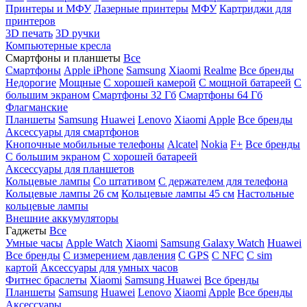
Принтеры и МФУ
Лазерные принтеры
МФУ
Картриджи для
принтеров
3D печать
3D ручки
Компьютерные кресла
Смартфоны и планшеты
Все
Смартфоны
Apple iPhone
Samsung
Xiaomi
Realme
Все бренды
Недорогие
Мощные
С хорошей камерой
С мощной батареей
С
большим экраном
Смартфоны 32 Гб
Смартфоны 64 Гб
Флагманские
Планшеты
Samsung
Huawei
Lenovo
Xiaomi
Apple
Все бренды
Аксессуары для смартфонов
Кнопочные мобильные телефоны
Alcatel
Nokia
F+
Все бренды
С большим экраном
С хорошей батареей
Аксессуары для планшетов
Кольцевые лампы
Со штативом
C держателем для телефона
Кольцевые лампы 26 см
Кольцевые лампы 45 см
Настольные
кольцевые лампы
Внешние аккумуляторы
Гаджеты
Все
Умные часы
Apple Watch
Xiaomi
Samsung Galaxy Watch
Huawei
Все бренды
C измерением давления
C GPS
C NFC
C sim
картой
Аксессуары для умных часов
Фитнес браслеты
Xiaomi
Samsung
Huawei
Все бренды
Планшеты
Samsung
Huawei
Lenovo
Xiaomi
Apple
Все бренды
Аксессуары