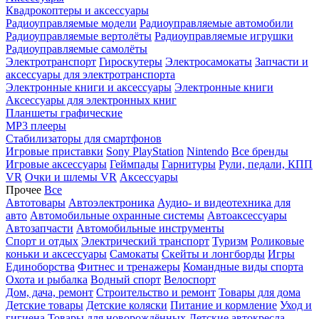
Квадрокоптеры и аксессуары
Радиоуправляемые модели
Радиоуправляемые автомобили
Радиоуправляемые вертолёты
Радиоуправляемые игрушки
Радиоуправляемые самолёты
Электротранспорт
Гироскутеры
Электросамокаты
Запчасти и
аксессуары для электротранспорта
Электронные книги и аксессуары
Электронные книги
Аксессуары для электронных книг
Планшеты графические
MP3 плееры
Стабилизаторы для смартфонов
Игровые приставки
Sony PlayStation
Nintendo
Все бренды
Игровые аксессуары
Геймпады
Гарнитуры
Рули, педали, КПП
VR
Очки и шлемы VR
Аксессуары
Прочее
Все
Автотовары
Автоэлектроника
Аудио- и видеотехника для
авто
Автомобильные охранные системы
Автоаксессуары
Автозапчасти
Автомобильные инструменты
Спорт и отдых
Электрический транспорт
Туризм
Роликовые
коньки и аксессуары
Самокаты
Скейты и лонгборды
Игры
Единоборства
Фитнес и тренажеры
Командные виды спорта
Охота и рыбалка
Водный спорт
Велоспорт
Дом, дача, ремонт
Строительство и ремонт
Товары для дома
Детские товары
Детские коляски
Питание и кормление
Уход и
гигиена
Товары для новорождённых
Детские автокресла