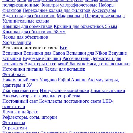
поляризационные
Фильтры ультрафиолетовые
Наборы
фильтров
Переходные кольца для фильтров
Аксессуары
Адаптеры для объективов
Макрокольца
Переходные кольца
Удлинительные кольца
Крышки для объективов
Крышки для объективов 55 мм
Крышки для объективов 58 мм
Чехлы для объективов
Уход и защита
Вспышки, источники света
Все
Вспышки
Вспышки для Canon
Вспышки для Nikon
Ведущие
вспышки
Ведомые вспышки
Рассеиватели
Держатели для
вспышкек
Адаптеры на горячий башмак
Насадки на вспышки
Источники питания
Чехлы для вспышек
Фотобоксы
Накамерный свет
Yongnuo
Fujimi
Aputure
Аккумуляторы,
адаптеры и ЗУ
Импульсный свет
Импульсные моноблоки
Лампы-вспышки
Аккумуляторы и зарядные устройства
Постоянный свет
Комплекты постоянного света
LED-
осветители
Лампы и пайрекс
Рефлекторы, соты, шторки
Фотозонты
Отражатели