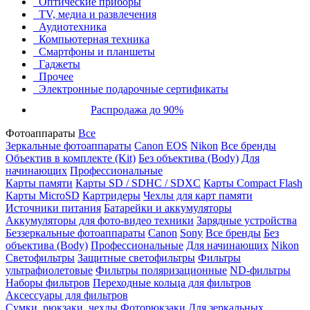
Оптические приборы
TV, медиа и развлечения
Аудиотехника
Компьютерная техника
Смартфоны и планшеты
Гаджеты
Прочее
Электронные подарочные сертификаты
Распродажа до 90%
Фотоаппараты
Все
Зеркальные фотоаппараты
Canon EOS
Nikon
Все бренды
Объектив в комплекте (Kit)
Без объектива (Body)
Для
начинающих
Профессиональные
Карты памяти
Карты SD / SDHC / SDXC
Карты Compact Flash
Карты MicroSD
Картридеры
Чехлы для карт памяти
Источники питания
Батарейки и аккумуляторы
Аккумуляторы для фото-видео техники
Зарядные устройства
Беззеркальные фотоаппараты
Canon
Sony
Все бренды
Без
объектива (Body)
Профессиональные
Для начинающих
Nikon
Светофильтры
Защитные светофильтры
Фильтры
ультрафиолетовые
Фильтры поляризационные
ND-фильтры
Наборы фильтров
Переходные кольца для фильтров
Аксессуары для фильтров
Сумки, рюкзаки, чехлы
Фоторюкзаки
Для зеркальных