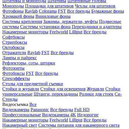
Штативы и моноподы
Штативы
Штативные головы
Моноподы
Площадки для штативов
Чехлы для штативов
Фотофоны
Raylab
Colorama
FST
Все бренды
Бумажные фоны
Хромакей фоны
Виниловые фоны
Системы крепления
Зажимы, держатели, муфты
Подвесные
системы
Системы установки фона
Переходники и адаптеры
Накамерные мониторы
Feelworld
Lilliput
Все бренды
Софтбоксы
Стрипбоксы
Октобоксы
Отражатели
Raylab
FST
Все бренды
Лампы и пайрекс
Рефлекторы, соты, шторки
Фотозонты
Фотобоксы
FST
Все бренды
Спецэффекты
Столы для предметной съемки
Стойки и журавли
Стойки для освещения
Журавли
Стойки
универсальные
Штанги, перекладины
Ролики для стоек
Си-
Стенды
Видеосъемка
Все
Видеокамеры
Panasonic
Все бренды
Full HD
Профессиональные
Видеокамеры 4K
Недорогие
Накамерные мониторы
Feelworld
Lilliput
Все бренды
Накамерный свет
Системы питания для накамерного света