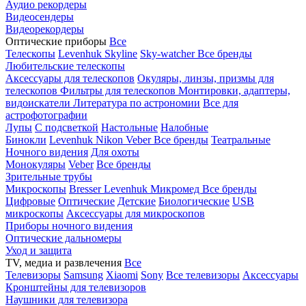
Аудио рекордеры
Видеосендеры
Видеорекордеры
Оптические приборы
Все
Телескопы
Levenhuk Skyline
Sky-watcher
Все бренды
Любительские телескопы
Аксессуары для телескопов
Окуляры, линзы, призмы для
телескопов
Фильтры для телескопов
Монтировки, адаптеры,
видоискатели
Литература по астрономии
Все для
астрофотографии
Лупы
С подсветкой
Настольные
Налобные
Бинокли
Levenhuk
Nikon
Veber
Все бренды
Театральные
Ночного видения
Для охоты
Монокуляры
Veber
Все бренды
Зрительные трубы
Микроскопы
Bresser
Levenhuk
Микромед
Все бренды
Цифровые
Оптические
Детские
Биологические
USB
микроскопы
Аксессуары для микроскопов
Приборы ночного видения
Оптические дальномеры
Уход и защита
TV, медиа и развлечения
Все
Телевизоры
Samsung
Xiaomi
Sony
Все телевизоры
Аксессуары
Кронштейны для телевизоров
Наушники для телевизора