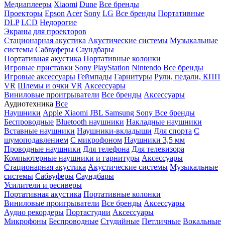
Медиаплееры
Xiaomi
Dune
Все бренды
Проекторы
Epson
Acer
Sony
LG
Все бренды
Портативные
DLP
LCD
Недорогие
Экраны для проекторов
Стационарная акустика
Акустические системы
Музыкальные
системы
Сабвуферы
Саундбары
Портативная акустика
Портативные колонки
Игровые приставки
Sony PlayStation
Nintendo
Все бренды
Игровые аксессуары
Геймпады
Гарнитуры
Рули, педали, КПП
VR
Шлемы и очки VR
Аксессуары
Виниловые проигрыватели
Все бренды
Аксессуары
Аудиотехника
Все
Наушники
Apple
Xiaomi
JBL
Samsung
Sony
Все бренды
Беспроводные
Bluetooth наушники
Накладные наушники
Вставные наушники
Наушники-вкладыши
Для спорта
С
шумоподавлением
С микрофоном
Наушники 3,5 мм
Проводные наушники
Для телефона
Для телевизора
Компьютерные наушники и гарнитуры
Аксессуары
Стационарная акустика
Акустические системы
Музыкальные
системы
Сабвуферы
Саундбары
Усилители и ресиверы
Портативная акустика
Портативные колонки
Виниловые проигрыватели
Все бренды
Аксессуары
Аудио рекордеры
Портастудии
Аксессуары
Микрофоны
Беспроводные
Студийные
Петличные
Вокальные