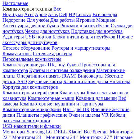
Настольные
Компьютерная техника
Все
Ноутбуки
Acer
Apple
Asus
Dell
HP
Lenovo
Все бренды
Недорогие
Для учебы
Для работы
Игровые
Мощные
Аксессуары для ноутбуков
Рюкзаки для ноутбуков
Сумки для
ноутбуков
Чехлы для ноутбуков
Подставки для ноутбука
Адаптеры USB портов
Блоки питания для ноутбуков
Прочие
аксессуары для ноутбуков
Сетевое оборудование
Роутеры и маршрутизаторы
Коммутаторы
Сетевые адаптеры
Персональные компьютеры
Комплектующие для ПК, ноутбуков
Процессоры для
компьютера
Кулеры и системы охлаждения
Материнские
платы
Оперативная память (RAM)
Видеокарты
Жесткие
диски, SSD
Звуковые карты
Блоки питания для компьютера
Корпуса для компьютеров
Компьютерная периферия
Клавиатуры
Комплекты мышь и
клавиатура
Компьютерные мыши
Коврики для мыши
Веб
камеры
Компьютерные наушники и гарнитуры
Компьютерные микрофоны
ИБП для ПК
Внешние жесткие
диски
Планшеты графические
Очки и шлемы VR
Кабели,
разъемы, переходники
USB-накопители и флэшки
Мониторы
Samsung
LG
DELL
Xiaomi
Все бренды
Мониторы
22 "
Мониторы 23 "
Мониторы 24 "
Мониторы 27 "
Игровые