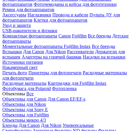
фотоаппаратов
Фоточемоданы и кейсы для фототехники
Ремни для фотоаппаратов
Аксессуары
Наглазники
Провода и кабели
Пульты ДУ для
фотоаппаратов
Клетки для фотоаппаратов
Уход и защита
USB-накопители и флэшки
Компактные фотоаппараты
Canon
Fujifilm
Все бренды
Детские
фотоаппараты
Моментальные фотоаппараты
Fujifilm Instax
Все бренды
Вспышки
Для Canon
Для Nikon
Рассеиватели
Держатели для
вспышек
Адаптеры на горячий башмак
Насадки на вспышки
Источники питания
Накамерный свет
Печать фото
Принтеры для фотопечати
Расходные материалы
для фотопечати
Расходные материалы
Картриджи для Fujifilm Instax
Фотобумага для Polaroid
Фотопленка
Объективы
Все
Объективы для Canon
Для Canon EF/EF-s
Объективы для Nikon
Объективы для Sony E
Объективы для Fujifilm
Объективы микро 4/3
Бленды
Для Canon
Для Nikon
Универсальные
Светофильтры
Защитные фильтры
ND-фильры
Фильтры