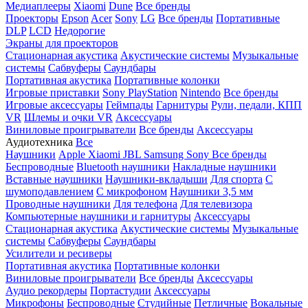
Медиаплееры
Xiaomi
Dune
Все бренды
Проекторы
Epson
Acer
Sony
LG
Все бренды
Портативные
DLP
LCD
Недорогие
Экраны для проекторов
Стационарная акустика
Акустические системы
Музыкальные
системы
Сабвуферы
Саундбары
Портативная акустика
Портативные колонки
Игровые приставки
Sony PlayStation
Nintendo
Все бренды
Игровые аксессуары
Геймпады
Гарнитуры
Рули, педали, КПП
VR
Шлемы и очки VR
Аксессуары
Виниловые проигрыватели
Все бренды
Аксессуары
Аудиотехника
Все
Наушники
Apple
Xiaomi
JBL
Samsung
Sony
Все бренды
Беспроводные
Bluetooth наушники
Накладные наушники
Вставные наушники
Наушники-вкладыши
Для спорта
С
шумоподавлением
С микрофоном
Наушники 3,5 мм
Проводные наушники
Для телефона
Для телевизора
Компьютерные наушники и гарнитуры
Аксессуары
Стационарная акустика
Акустические системы
Музыкальные
системы
Сабвуферы
Саундбары
Усилители и ресиверы
Портативная акустика
Портативные колонки
Виниловые проигрыватели
Все бренды
Аксессуары
Аудио рекордеры
Портастудии
Аксессуары
Микрофоны
Беспроводные
Студийные
Петличные
Вокальные