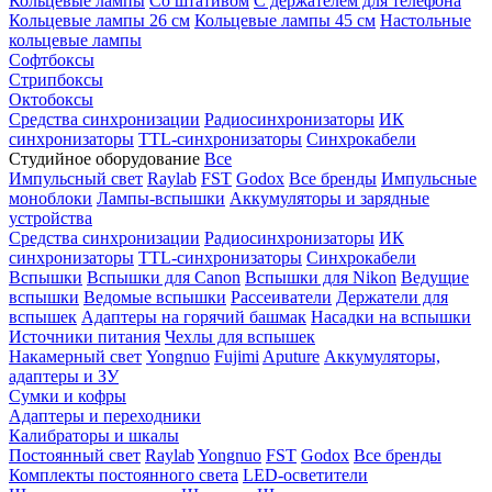
Кольцевые лампы
Со штативом
С держателем для телефона
Кольцевые лампы 26 см
Кольцевые лампы 45 см
Настольные
кольцевые лампы
Софтбоксы
Стрипбоксы
Октобоксы
Средства синхронизации
Радиосинхронизаторы
ИК
синхронизаторы
TTL-синхронизаторы
Синхрокабели
Студийное оборудование
Все
Импульсный свет
Raylab
FST
Godox
Все бренды
Импульсные
моноблоки
Лампы-вспышки
Аккумуляторы и зарядные
устройства
Средства синхронизации
Радиосинхронизаторы
ИК
синхронизаторы
TTL-синхронизаторы
Синхрокабели
Вспышки
Вспышки для Canon
Вспышки для Nikon
Ведущие
вспышки
Ведомые вспышки
Рассеиватели
Держатели для
вспышек
Адаптеры на горячий башмак
Насадки на вспышки
Источники питания
Чехлы для вспышек
Накамерный свет
Yongnuo
Fujimi
Aputure
Аккумуляторы,
адаптеры и ЗУ
Сумки и кофры
Адаптеры и переходники
Калибраторы и шкалы
Постоянный свет
Raylab
Yongnuo
FST
Godox
Все бренды
Комплекты постоянного света
LED-осветители