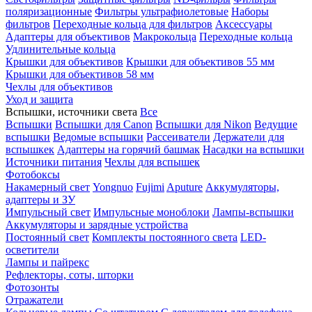
поляризационные
Фильтры ультрафиолетовые
Наборы
фильтров
Переходные кольца для фильтров
Аксессуары
Адаптеры для объективов
Макрокольца
Переходные кольца
Удлинительные кольца
Крышки для объективов
Крышки для объективов 55 мм
Крышки для объективов 58 мм
Чехлы для объективов
Уход и защита
Вспышки, источники света
Все
Вспышки
Вспышки для Canon
Вспышки для Nikon
Ведущие
вспышки
Ведомые вспышки
Рассеиватели
Держатели для
вспышкек
Адаптеры на горячий башмак
Насадки на вспышки
Источники питания
Чехлы для вспышек
Фотобоксы
Накамерный свет
Yongnuo
Fujimi
Aputure
Аккумуляторы,
адаптеры и ЗУ
Импульсный свет
Импульсные моноблоки
Лампы-вспышки
Аккумуляторы и зарядные устройства
Постоянный свет
Комплекты постоянного света
LED-
осветители
Лампы и пайрекс
Рефлекторы, соты, шторки
Фотозонты
Отражатели