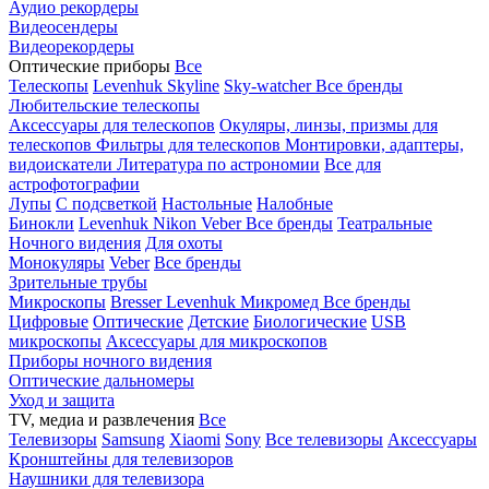
Аудио рекордеры
Видеосендеры
Видеорекордеры
Оптические приборы
Все
Телескопы
Levenhuk Skyline
Sky-watcher
Все бренды
Любительские телескопы
Аксессуары для телескопов
Окуляры, линзы, призмы для
телескопов
Фильтры для телескопов
Монтировки, адаптеры,
видоискатели
Литература по астрономии
Все для
астрофотографии
Лупы
С подсветкой
Настольные
Налобные
Бинокли
Levenhuk
Nikon
Veber
Все бренды
Театральные
Ночного видения
Для охоты
Монокуляры
Veber
Все бренды
Зрительные трубы
Микроскопы
Bresser
Levenhuk
Микромед
Все бренды
Цифровые
Оптические
Детские
Биологические
USB
микроскопы
Аксессуары для микроскопов
Приборы ночного видения
Оптические дальномеры
Уход и защита
TV, медиа и развлечения
Все
Телевизоры
Samsung
Xiaomi
Sony
Все телевизоры
Аксессуары
Кронштейны для телевизоров
Наушники для телевизора