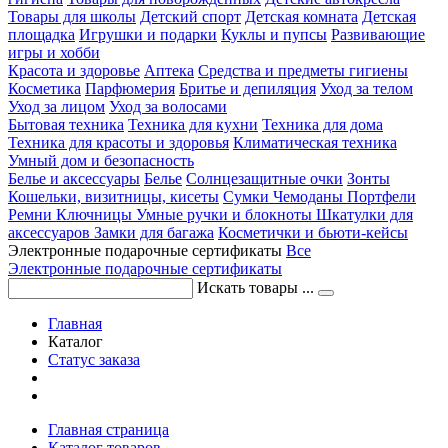
Товары для школы
Детский спорт
Детская комната
Детская
площадка
Игрушки и подарки
Куклы и пупсы
Развивающие
игры и хобби
Красота и здоровье
Аптека
Средства и предметы гигиены
Косметика
Парфюмерия
Бритье и депиляция
Уход за телом
Уход за лицом
Уход за волосами
Бытовая техника
Техника для кухни
Техника для дома
Техника для красоты и здоровья
Климатическая техника
Умный дом и безопасность
Белье и аксессуары
Белье
Солнцезащитные очки
Зонты
Кошельки, визитницы, кисеты
Сумки
Чемоданы
Портфели
Ремни
Ключницы
Умные ручки и блокноты
Шкатулки для
аксессуаров
Замки для багажа
Косметички и бьюти-кейсы
Электронные подарочные сертификаты
Все
Электронные подарочные сертификаты
Искать товары ...
Главная
Каталог
Статус заказа
Главная страница
Каталог товаров