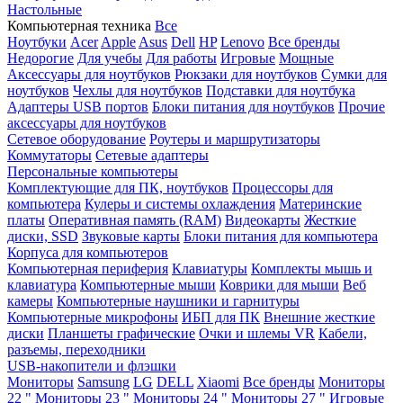
Настольные
Компьютерная техника
Все
Ноутбуки
Acer
Apple
Asus
Dell
HP
Lenovo
Все бренды
Недорогие
Для учебы
Для работы
Игровые
Мощные
Аксессуары для ноутбуков
Рюкзаки для ноутбуков
Сумки для
ноутбуков
Чехлы для ноутбуков
Подставки для ноутбука
Адаптеры USB портов
Блоки питания для ноутбуков
Прочие
аксессуары для ноутбуков
Сетевое оборудование
Роутеры и маршрутизаторы
Коммутаторы
Сетевые адаптеры
Персональные компьютеры
Комплектующие для ПК, ноутбуков
Процессоры для
компьютера
Кулеры и системы охлаждения
Материнские
платы
Оперативная память (RAM)
Видеокарты
Жесткие
диски, SSD
Звуковые карты
Блоки питания для компьютера
Корпуса для компьютеров
Компьютерная периферия
Клавиатуры
Комплекты мышь и
клавиатура
Компьютерные мыши
Коврики для мыши
Веб
камеры
Компьютерные наушники и гарнитуры
Компьютерные микрофоны
ИБП для ПК
Внешние жесткие
диски
Планшеты графические
Очки и шлемы VR
Кабели,
разъемы, переходники
USB-накопители и флэшки
Мониторы
Samsung
LG
DELL
Xiaomi
Все бренды
Мониторы
22 "
Мониторы 23 "
Мониторы 24 "
Мониторы 27 "
Игровые