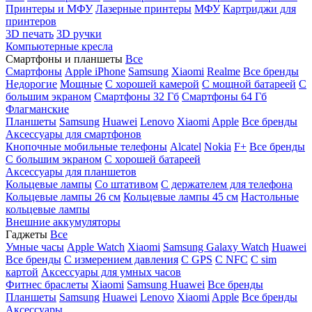
Принтеры и МФУ
Лазерные принтеры
МФУ
Картриджи для
принтеров
3D печать
3D ручки
Компьютерные кресла
Смартфоны и планшеты
Все
Смартфоны
Apple iPhone
Samsung
Xiaomi
Realme
Все бренды
Недорогие
Мощные
С хорошей камерой
С мощной батареей
С
большим экраном
Смартфоны 32 Гб
Смартфоны 64 Гб
Флагманские
Планшеты
Samsung
Huawei
Lenovo
Xiaomi
Apple
Все бренды
Аксессуары для смартфонов
Кнопочные мобильные телефоны
Alcatel
Nokia
F+
Все бренды
С большим экраном
С хорошей батареей
Аксессуары для планшетов
Кольцевые лампы
Со штативом
C держателем для телефона
Кольцевые лампы 26 см
Кольцевые лампы 45 см
Настольные
кольцевые лампы
Внешние аккумуляторы
Гаджеты
Все
Умные часы
Apple Watch
Xiaomi
Samsung Galaxy Watch
Huawei
Все бренды
C измерением давления
C GPS
C NFC
C sim
картой
Аксессуары для умных часов
Фитнес браслеты
Xiaomi
Samsung
Huawei
Все бренды
Планшеты
Samsung
Huawei
Lenovo
Xiaomi
Apple
Все бренды
Аксессуары