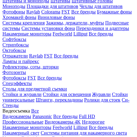
Штативы и моноподы
Штативы
Штативные головы
Моноподы
Площадки для штативов
Чехлы для штативов
Фотофоны
Raylab
Colorama
FST
Все бренды
Бумажные фоны
Хромакей фоны
Виниловые фоны
Системы крепления
Зажимы, держатели, муфты
Подвесные
системы
Системы установки фона
Переходники и адаптеры
Накамерные мониторы
Feelworld
Lilliput
Все бренды
Софтбоксы
Стрипбоксы
Октобоксы
Отражатели
Raylab
FST
Все бренды
Лампы и пайрекс
Рефлекторы, соты, шторки
Фотозонты
Фотобоксы
FST
Все бренды
Спецэффекты
Столы для предметной съемки
Стойки и журавли
Стойки для освещения
Журавли
Стойки
универсальные
Штанги, перекладины
Ролики для стоек
Си-
Стенды
Видеосъемка
Все
Видеокамеры
Panasonic
Все бренды
Full HD
Профессиональные
Видеокамеры 4K
Недорогие
Накамерные мониторы
Feelworld
Lilliput
Все бренды
Накамерный свет
Системы питания для накамерного света