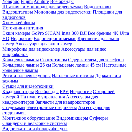
Yongnuo
Fujimi
Aputure
Все бренды
Штативы и моноподы для видеосъемки
Видеоголовы
Видеоштативы
Моноподы для видеосъемки
Площадки для
видеоголов
Хромакей фоны
Источники питания
Экшн камеры
GoPro
SJCAM
Insta 360
DJI
Все бренды
4K Ultra
HD
Недорогие
Водонепроницаемые
Крепления для экшн
камер
Аксессуары для экшн камер
Микрофоны для видеокамер
Аксессуары для видео
микрофонов
Кольцевые лампы
Со штативом
C держателем для телефона
Кольцевые лампы 26 см
Кольцевые лампы 45 см
Настольные
кольцевые лампы
Риги и плечевые упоры
Наплечные штативы
Держатели и
зажимы
Сумки для видеотехники
Квадрокоптеры
Все бренды
FPV
Недорогие
С хорошей
камерой
На пульте управления
Аксессуары для
квадрокоптеров
Запчасти для квадрокоптеров
Стедикамы
Электронные стедикамы
Аксессуары для
стедикамов
Монтажное оборудование
Видеомикшеры
Суфлеры
Слайдеры и рельсовые системы
Видоискатели и фоллоу-фокусы