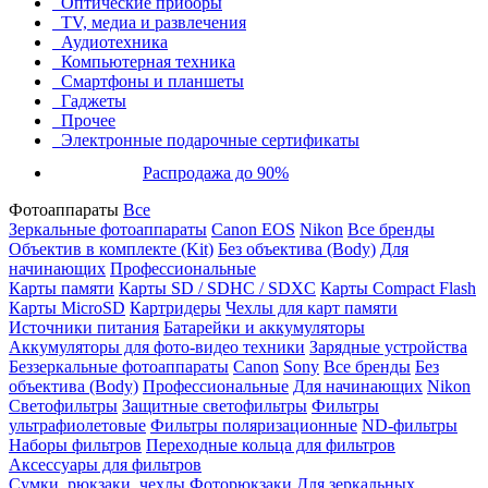
Оптические приборы
TV, медиа и развлечения
Аудиотехника
Компьютерная техника
Смартфоны и планшеты
Гаджеты
Прочее
Электронные подарочные сертификаты
Распродажа до 90%
Фотоаппараты
Все
Зеркальные фотоаппараты
Canon EOS
Nikon
Все бренды
Объектив в комплекте (Kit)
Без объектива (Body)
Для
начинающих
Профессиональные
Карты памяти
Карты SD / SDHC / SDXC
Карты Compact Flash
Карты MicroSD
Картридеры
Чехлы для карт памяти
Источники питания
Батарейки и аккумуляторы
Аккумуляторы для фото-видео техники
Зарядные устройства
Беззеркальные фотоаппараты
Canon
Sony
Все бренды
Без
объектива (Body)
Профессиональные
Для начинающих
Nikon
Светофильтры
Защитные светофильтры
Фильтры
ультрафиолетовые
Фильтры поляризационные
ND-фильтры
Наборы фильтров
Переходные кольца для фильтров
Аксессуары для фильтров
Сумки, рюкзаки, чехлы
Фоторюкзаки
Для зеркальных