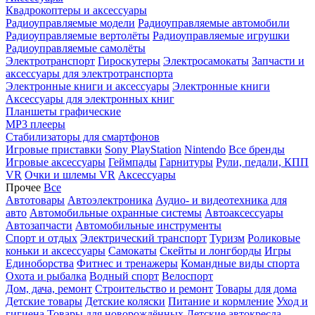
Квадрокоптеры и аксессуары
Радиоуправляемые модели
Радиоуправляемые автомобили
Радиоуправляемые вертолёты
Радиоуправляемые игрушки
Радиоуправляемые самолёты
Электротранспорт
Гироскутеры
Электросамокаты
Запчасти и
аксессуары для электротранспорта
Электронные книги и аксессуары
Электронные книги
Аксессуары для электронных книг
Планшеты графические
MP3 плееры
Стабилизаторы для смартфонов
Игровые приставки
Sony PlayStation
Nintendo
Все бренды
Игровые аксессуары
Геймпады
Гарнитуры
Рули, педали, КПП
VR
Очки и шлемы VR
Аксессуары
Прочее
Все
Автотовары
Автоэлектроника
Аудио- и видеотехника для
авто
Автомобильные охранные системы
Автоаксессуары
Автозапчасти
Автомобильные инструменты
Спорт и отдых
Электрический транспорт
Туризм
Роликовые
коньки и аксессуары
Самокаты
Скейты и лонгборды
Игры
Единоборства
Фитнес и тренажеры
Командные виды спорта
Охота и рыбалка
Водный спорт
Велоспорт
Дом, дача, ремонт
Строительство и ремонт
Товары для дома
Детские товары
Детские коляски
Питание и кормление
Уход и
гигиена
Товары для новорождённых
Детские автокресла