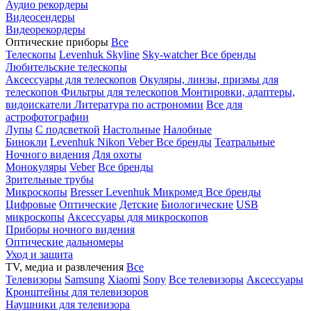
Аудио рекордеры
Видеосендеры
Видеорекордеры
Оптические приборы
Все
Телескопы
Levenhuk Skyline
Sky-watcher
Все бренды
Любительские телескопы
Аксессуары для телескопов
Окуляры, линзы, призмы для
телескопов
Фильтры для телескопов
Монтировки, адаптеры,
видоискатели
Литература по астрономии
Все для
астрофотографии
Лупы
С подсветкой
Настольные
Налобные
Бинокли
Levenhuk
Nikon
Veber
Все бренды
Театральные
Ночного видения
Для охоты
Монокуляры
Veber
Все бренды
Зрительные трубы
Микроскопы
Bresser
Levenhuk
Микромед
Все бренды
Цифровые
Оптические
Детские
Биологические
USB
микроскопы
Аксессуары для микроскопов
Приборы ночного видения
Оптические дальномеры
Уход и защита
TV, медиа и развлечения
Все
Телевизоры
Samsung
Xiaomi
Sony
Все телевизоры
Аксессуары
Кронштейны для телевизоров
Наушники для телевизора