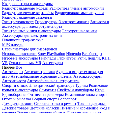
Квадрокоптеры и аксессуары
Радиоуправляемые модели
Радиоуправляемые автомобили
Радиоуправляемые вертолёты
Радиоуправляемые игрушки
Радиоуправляемые самолёты
Электротранспорт
Гироскутеры
Электросамокаты
Запчасти и
аксессуары для электротранспорта
Электронные книги и аксессуары
Электронные книги
Аксессуары для электронных книг
Планшеты графические
MP3 плееры
Стабилизаторы для смартфонов
Игровые приставки
Sony PlayStation
Nintendo
Все бренды
Игровые аксессуары
Геймпады
Гарнитуры
Рули, педали, КПП
VR
Очки и шлемы VR
Аксессуары
Прочее
Все
Автотовары
Автоэлектроника
Аудио- и видеотехника для
авто
Автомобильные охранные системы
Автоаксессуары
Автозапчасти
Автомобильные инструменты
Спорт и отдых
Электрический транспорт
Туризм
Роликовые
коньки и аксессуары
Самокаты
Скейты и лонгборды
Игры
Единоборства
Фитнес и тренажеры
Командные виды спорта
Охота и рыбалка
Водный спорт
Велоспорт
Дом, дача, ремонт
Строительство и ремонт
Товары для дома
Детские товары
Детские коляски
Питание и кормление
Уход и
гигиена
Товары для новорождённых
Детские автокресла