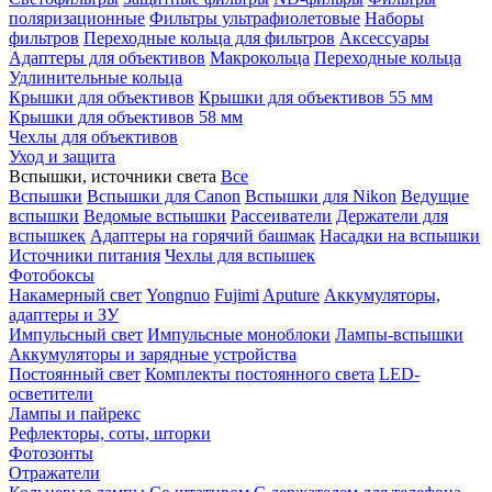
поляризационные
Фильтры ультрафиолетовые
Наборы
фильтров
Переходные кольца для фильтров
Аксессуары
Адаптеры для объективов
Макрокольца
Переходные кольца
Удлинительные кольца
Крышки для объективов
Крышки для объективов 55 мм
Крышки для объективов 58 мм
Чехлы для объективов
Уход и защита
Вспышки, источники света
Все
Вспышки
Вспышки для Canon
Вспышки для Nikon
Ведущие
вспышки
Ведомые вспышки
Рассеиватели
Держатели для
вспышкек
Адаптеры на горячий башмак
Насадки на вспышки
Источники питания
Чехлы для вспышек
Фотобоксы
Накамерный свет
Yongnuo
Fujimi
Aputure
Аккумуляторы,
адаптеры и ЗУ
Импульсный свет
Импульсные моноблоки
Лампы-вспышки
Аккумуляторы и зарядные устройства
Постоянный свет
Комплекты постоянного света
LED-
осветители
Лампы и пайрекс
Рефлекторы, соты, шторки
Фотозонты
Отражатели