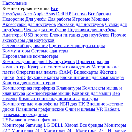
Настольные
Компьютерная техника
Все
Ноутбуки
Acer
Apple
Asus
Dell
HP
Lenovo
Все бренды
Недорогие
Для учебы
Для работы
Игровые
Мощные
Аксессуары для ноутбуков
Рюкзаки для ноутбуков
Сумки для
ноутбуков
Чехлы для ноутбуков
Подставки для ноутбука
Адаптеры USB портов
Блоки питания для ноутбуков
Прочие
аксессуары для ноутбуков
Сетевое оборудование
Роутеры и маршрутизаторы
Коммутаторы
Сетевые адаптеры
Персональные компьютеры
Комплектующие для ПК, ноутбуков
Процессоры для
компьютера
Кулеры и системы охлаждения
Материнские
платы
Оперативная память (RAM)
Видеокарты
Жесткие
диски, SSD
Звуковые карты
Блоки питания для компьютера
Корпуса для компьютеров
Компьютерная периферия
Клавиатуры
Комплекты мышь и
клавиатура
Компьютерные мыши
Коврики для мыши
Веб
камеры
Компьютерные наушники и гарнитуры
Компьютерные микрофоны
ИБП для ПК
Внешние жесткие
диски
Планшеты графические
Очки и шлемы VR
Кабели,
разъемы, переходники
USB-накопители и флэшки
Мониторы
Samsung
LG
DELL
Xiaomi
Все бренды
Мониторы
22 "
Мониторы 23 "
Мониторы 24 "
Мониторы 27 "
Игровые