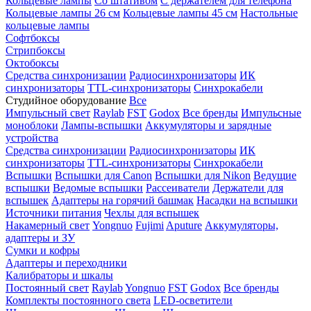
Кольцевые лампы
Со штативом
С держателем для телефона
Кольцевые лампы 26 см
Кольцевые лампы 45 см
Настольные
кольцевые лампы
Софтбоксы
Стрипбоксы
Октобоксы
Средства синхронизации
Радиосинхронизаторы
ИК
синхронизаторы
TTL-синхронизаторы
Синхрокабели
Студийное оборудование
Все
Импульсный свет
Raylab
FST
Godox
Все бренды
Импульсные
моноблоки
Лампы-вспышки
Аккумуляторы и зарядные
устройства
Средства синхронизации
Радиосинхронизаторы
ИК
синхронизаторы
TTL-синхронизаторы
Синхрокабели
Вспышки
Вспышки для Canon
Вспышки для Nikon
Ведущие
вспышки
Ведомые вспышки
Рассеиватели
Держатели для
вспышек
Адаптеры на горячий башмак
Насадки на вспышки
Источники питания
Чехлы для вспышек
Накамерный свет
Yongnuo
Fujimi
Aputure
Аккумуляторы,
адаптеры и ЗУ
Сумки и кофры
Адаптеры и переходники
Калибраторы и шкалы
Постоянный свет
Raylab
Yongnuo
FST
Godox
Все бренды
Комплекты постоянного света
LED-осветители