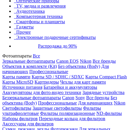
Оптические приборы
TV, медиа и развлечения
Аудиотехника
Компьютерная техника
Смартфоны и планшеты
Гаджеты
Прочее
Электронные подарочные сертификаты
Распродажа до 90%
Фотоаппараты
Все
Зеркальные фотоаппараты
Canon EOS
Nikon
Все бренды
Объектив в комплекте (Kit)
Без объектива (Body)
Для
начинающих
Профессиональные
Карты памяти
Карты SD / SDHC / SDXC
Карты Compact Flash
Карты MicroSD
Картридеры
Чехлы для карт памяти
Источники питания
Батарейки и аккумуляторы
Аккумуляторы для фото-видео техники
Зарядные устройства
Беззеркальные фотоаппараты
Canon
Sony
Все бренды
Без
объектива (Body)
Профессиональные
Для начинающих
Nikon
Светофильтры
Защитные светофильтры
Фильтры
ультрафиолетовые
Фильтры поляризационные
ND-фильтры
Наборы фильтров
Переходные кольца для фильтров
Аксессуары для фильтров
Сумки, рюкзаки, чехлы
Фоторюкзаки
Для зеркальных