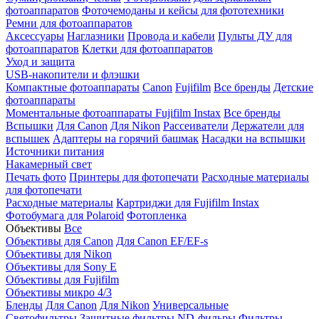
фотоаппаратов
Фоточемоданы и кейсы для фототехники
Ремни для фотоаппаратов
Аксессуары
Наглазники
Провода и кабели
Пульты ДУ для
фотоаппаратов
Клетки для фотоаппаратов
Уход и защита
USB-накопители и флэшки
Компактные фотоаппараты
Canon
Fujifilm
Все бренды
Детские
фотоаппараты
Моментальные фотоаппараты
Fujifilm Instax
Все бренды
Вспышки
Для Canon
Для Nikon
Рассеиватели
Держатели для
вспышек
Адаптеры на горячий башмак
Насадки на вспышки
Источники питания
Накамерный свет
Печать фото
Принтеры для фотопечати
Расходные материалы
для фотопечати
Расходные материалы
Картриджи для Fujifilm Instax
Фотобумага для Polaroid
Фотопленка
Объективы
Все
Объективы для Canon
Для Canon EF/EF-s
Объективы для Nikon
Объективы для Sony E
Объективы для Fujifilm
Объективы микро 4/3
Бленды
Для Canon
Для Nikon
Универсальные
Светофильтры
Защитные фильтры
ND-фильры
Фильтры