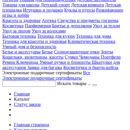
Товары для школы
Детский спорт
Детская комната
Детская
площадка
Игрушки и подарки
Куклы и пупсы
Развивающие
игры и хобби
Красота и здоровье
Аптека
Средства и предметы гигиены
Косметика
Парфюмерия
Бритье и депиляция
Уход за телом
Уход за лицом
Уход за волосами
Бытовая техника
Техника для кухни
Техника для дома
Техника для красоты и здоровья
Климатическая техника
Умный дом и безопасность
Белье и аксессуары
Белье
Солнцезащитные очки
Зонты
Кошельки, визитницы, кисеты
Сумки
Чемоданы
Портфели
Ремни
Ключницы
Умные ручки и блокноты
Шкатулки для
аксессуаров
Замки для багажа
Косметички и бьюти-кейсы
Электронные подарочные сертификаты
Все
Электронные подарочные сертификаты
Искать товары ...
Главная
Каталог
Статус заказа
Главная страница
Каталог товаров