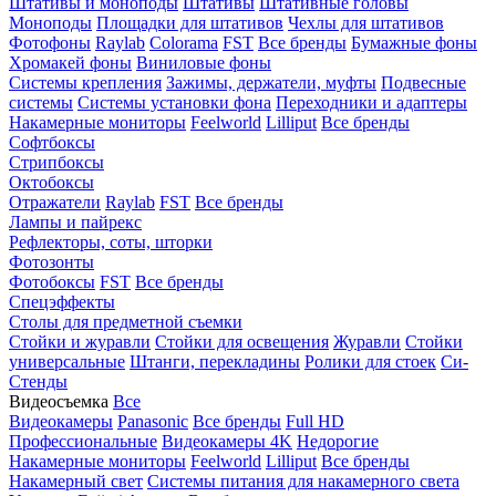
Штативы и моноподы
Штативы
Штативные головы
Моноподы
Площадки для штативов
Чехлы для штативов
Фотофоны
Raylab
Colorama
FST
Все бренды
Бумажные фоны
Хромакей фоны
Виниловые фоны
Системы крепления
Зажимы, держатели, муфты
Подвесные
системы
Системы установки фона
Переходники и адаптеры
Накамерные мониторы
Feelworld
Lilliput
Все бренды
Софтбоксы
Стрипбоксы
Октобоксы
Отражатели
Raylab
FST
Все бренды
Лампы и пайрекс
Рефлекторы, соты, шторки
Фотозонты
Фотобоксы
FST
Все бренды
Спецэффекты
Столы для предметной съемки
Стойки и журавли
Стойки для освещения
Журавли
Стойки
универсальные
Штанги, перекладины
Ролики для стоек
Си-
Стенды
Видеосъемка
Все
Видеокамеры
Panasonic
Все бренды
Full HD
Профессиональные
Видеокамеры 4K
Недорогие
Накамерные мониторы
Feelworld
Lilliput
Все бренды
Накамерный свет
Системы питания для накамерного света