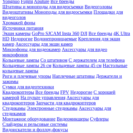
Yongnuo
Fujimi
Aputure
Все бренды
Штативы и моноподы для видеосъемки
Видеоголовы
Видеоштативы
Моноподы для видеосъемки
Площадки для
видеоголов
Хромакей фоны
Источники питания
Экшн камеры
GoPro
SJCAM
Insta 360
DJI
Все бренды
4K Ultra
HD
Недорогие
Водонепроницаемые
Крепления для экшн
камер
Аксессуары для экшн камер
Микрофоны для видеокамер
Аксессуары для видео
микрофонов
Кольцевые лампы
Со штативом
C держателем для телефона
Кольцевые лампы 26 см
Кольцевые лампы 45 см
Настольные
кольцевые лампы
Риги и плечевые упоры
Наплечные штативы
Держатели и
зажимы
Сумки для видеотехники
Квадрокоптеры
Все бренды
FPV
Недорогие
С хорошей
камерой
На пульте управления
Аксессуары для
квадрокоптеров
Запчасти для квадрокоптеров
Стедикамы
Электронные стедикамы
Аксессуары для
стедикамов
Монтажное оборудование
Видеомикшеры
Суфлеры
Слайдеры и рельсовые системы
Видоискатели и фоллоу-фокусы