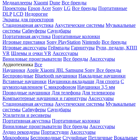
Медиаплееры
Xiaomi
Dune
Все бренды
Проекторы
Epson
Acer
Sony
LG
Все бренды
Портативные
DLP
LCD
Недорогие
Экраны для проекторов
Стационарная акустика
Акустические системы
Музыкальные
системы
Сабвуферы
Саундбары
Портативная акустика
Портативные колонки
Игровые приставки
Sony PlayStation
Nintendo
Все бренды
Игровые аксессуары
Геймпады
Гарнитуры
Рули, педали, КПП
VR
Шлемы и очки VR
Аксессуары
Виниловые проигрыватели
Все бренды
Аксессуары
Аудиотехника
Все
Наушники
Apple
Xiaomi
JBL
Samsung
Sony
Все бренды
Беспроводные
Bluetooth наушники
Накладные наушники
Вставные наушники
Наушники-вкладыши
Для спорта
С
шумоподавлением
С микрофоном
Наушники 3,5 мм
Проводные наушники
Для телефона
Для телевизора
Компьютерные наушники и гарнитуры
Аксессуары
Стационарная акустика
Акустические системы
Музыкальные
системы
Сабвуферы
Саундбары
Усилители и ресиверы
Портативная акустика
Портативные колонки
Виниловые проигрыватели
Все бренды
Аксессуары
Аудио рекордеры
Портастудии
Аксессуары
Микрофоны
Беспроводные
Студийные
Петличные
Вокальные