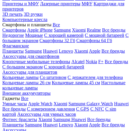
Принтеры и МФУ
Лазерные принтеры
МФУ
Картриджи для
принтеров
3D печать
3D ручки
Компьютерные кресла
Смартфоны и планшеты
Все
Смартфоны
Apple iPhone
Samsung
Xiaomi
Realme
Все бренды
Недорогие
Мощные
С хорошей камерой
С мощной батареей
С
большим экраном
Смартфоны 32 Гб
Смартфоны 64 Гб
Флагманские
Планшеты
Samsung
Huawei
Lenovo
Xiaomi
Apple
Все бренды
Аксессуары для смартфонов
Кнопочные мобильные телефоны
Alcatel
Nokia
F+
Все бренды
С большим экраном
С хорошей батареей
Аксессуары для планшетов
Кольцевые лампы
Со штативом
C держателем для телефона
Кольцевые лампы 26 см
Кольцевые лампы 45 см
Настольные
кольцевые лампы
Внешние аккумуляторы
Гаджеты
Все
Умные часы
Apple Watch
Xiaomi
Samsung Galaxy Watch
Huawei
Все бренды
C измерением давления
C GPS
C NFC
C sim
картой
Аксессуары для умных часов
Фитнес браслеты
Xiaomi
Samsung
Huawei
Все бренды
Планшеты
Samsung
Huawei
Lenovo
Xiaomi
Apple
Все бренды
Аксессуары