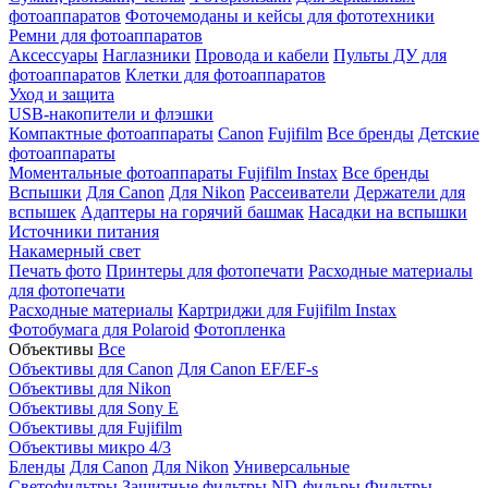
фотоаппаратов
Фоточемоданы и кейсы для фототехники
Ремни для фотоаппаратов
Аксессуары
Наглазники
Провода и кабели
Пульты ДУ для
фотоаппаратов
Клетки для фотоаппаратов
Уход и защита
USB-накопители и флэшки
Компактные фотоаппараты
Canon
Fujifilm
Все бренды
Детские
фотоаппараты
Моментальные фотоаппараты
Fujifilm Instax
Все бренды
Вспышки
Для Canon
Для Nikon
Рассеиватели
Держатели для
вспышек
Адаптеры на горячий башмак
Насадки на вспышки
Источники питания
Накамерный свет
Печать фото
Принтеры для фотопечати
Расходные материалы
для фотопечати
Расходные материалы
Картриджи для Fujifilm Instax
Фотобумага для Polaroid
Фотопленка
Объективы
Все
Объективы для Canon
Для Canon EF/EF-s
Объективы для Nikon
Объективы для Sony E
Объективы для Fujifilm
Объективы микро 4/3
Бленды
Для Canon
Для Nikon
Универсальные
Светофильтры
Защитные фильтры
ND-фильры
Фильтры