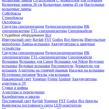
Кольцевые лампы
Со штативом
С держателем для телефона
Кольцевые лампы 26 см
Кольцевые лампы 45 см
Настольные
кольцевые лампы
Софтбоксы
Стрипбоксы
Октобоксы
Средства синхронизации
Радиосинхронизаторы
ИК
синхронизаторы
TTL-синхронизаторы
Синхрокабели
Студийное оборудование
Все
Импульсный свет
Raylab
FST
Godox
Все бренды
Импульсные
моноблоки
Лампы-вспышки
Аккумуляторы и зарядные
устройства
Средства синхронизации
Радиосинхронизаторы
ИК
синхронизаторы
TTL-синхронизаторы
Синхрокабели
Вспышки
Вспышки для Canon
Вспышки для Nikon
Ведущие
вспышки
Ведомые вспышки
Рассеиватели
Держатели для
вспышек
Адаптеры на горячий башмак
Насадки на вспышки
Источники питания
Чехлы для вспышек
Накамерный свет
Yongnuo
Fujimi
Aputure
Аккумуляторы,
адаптеры и ЗУ
Сумки и кофры
Адаптеры и переходники
Калибраторы и шкалы
Постоянный свет
Raylab
Yongnuo
FST
Godox
Все бренды
Комплекты постоянного света
LED-осветители