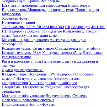
Yongnuo
Fujimi
Aputure
Все бренды
Штативы и моноподы для видеосъемки
Видеоголовы
Видеоштативы
Моноподы для видеосъемки
Площадки для
видеоголов
Хромакей фоны
Источники питания
Экшн камеры
GoPro
SJCAM
Insta 360
DJI
Все бренды
4K Ultra
HD
Недорогие
Водонепроницаемые
Крепления для экшн
камер
Аксессуары для экшн камер
Микрофоны для видеокамер
Аксессуары для видео
микрофонов
Кольцевые лампы
Со штативом
C держателем для телефона
Кольцевые лампы 26 см
Кольцевые лампы 45 см
Настольные
кольцевые лампы
Риги и плечевые упоры
Наплечные штативы
Держатели и
зажимы
Сумки для видеотехники
Квадрокоптеры
Все бренды
FPV
Недорогие
С хорошей
камерой
На пульте управления
Аксессуары для
квадрокоптеров
Запчасти для квадрокоптеров
Стедикамы
Электронные стедикамы
Аксессуары для
стедикамов
Монтажное оборудование
Видеомикшеры
Суфлеры
Слайдеры и рельсовые системы
Видоискатели и фоллоу-фокусы