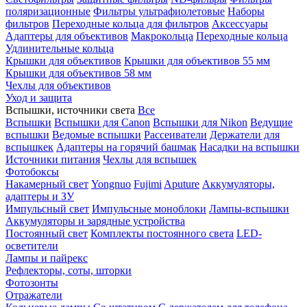
поляризационные
Фильтры ультрафиолетовые
Наборы
фильтров
Переходные кольца для фильтров
Аксессуары
Адаптеры для объективов
Макрокольца
Переходные кольца
Удлинительные кольца
Крышки для объективов
Крышки для объективов 55 мм
Крышки для объективов 58 мм
Чехлы для объективов
Уход и защита
Вспышки, источники света
Все
Вспышки
Вспышки для Canon
Вспышки для Nikon
Ведущие
вспышки
Ведомые вспышки
Рассеиватели
Держатели для
вспышкек
Адаптеры на горячий башмак
Насадки на вспышки
Источники питания
Чехлы для вспышек
Фотобоксы
Накамерный свет
Yongnuo
Fujimi
Aputure
Аккумуляторы,
адаптеры и ЗУ
Импульсный свет
Импульсные моноблоки
Лампы-вспышки
Аккумуляторы и зарядные устройства
Постоянный свет
Комплекты постоянного света
LED-
осветители
Лампы и пайрекс
Рефлекторы, соты, шторки
Фотозонты
Отражатели