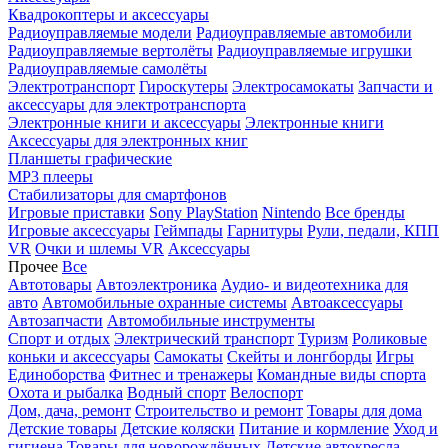
Квадрокоптеры и аксессуары
Радиоуправляемые модели
Радиоуправляемые автомобили
Радиоуправляемые вертолёты
Радиоуправляемые игрушки
Радиоуправляемые самолёты
Электротранспорт
Гироскутеры
Электросамокаты
Запчасти и
аксессуары для электротранспорта
Электронные книги и аксессуары
Электронные книги
Аксессуары для электронных книг
Планшеты графические
MP3 плееры
Стабилизаторы для смартфонов
Игровые приставки
Sony PlayStation
Nintendo
Все бренды
Игровые аксессуары
Геймпады
Гарнитуры
Рули, педали, КПП
VR
Очки и шлемы VR
Аксессуары
Прочее
Все
Автотовары
Автоэлектроника
Аудио- и видеотехника для
авто
Автомобильные охранные системы
Автоаксессуары
Автозапчасти
Автомобильные инструменты
Спорт и отдых
Электрический транспорт
Туризм
Роликовые
коньки и аксессуары
Самокаты
Скейты и лонгборды
Игры
Единоборства
Фитнес и тренажеры
Командные виды спорта
Охота и рыбалка
Водный спорт
Велоспорт
Дом, дача, ремонт
Строительство и ремонт
Товары для дома
Детские товары
Детские коляски
Питание и кормление
Уход и
гигиена
Товары для новорождённых
Детские автокресла