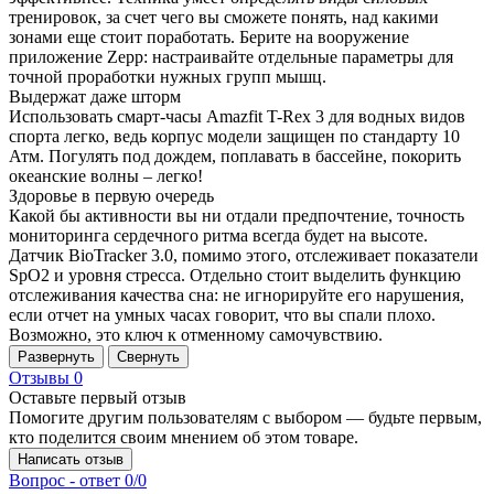
тренировок, за счет чего вы сможете понять, над какими
зонами еще стоит поработать. Берите на вооружение
приложение Zepp: настраивайте отдельные параметры для
точной проработки нужных групп мышц.
Выдержат даже шторм
Использовать смарт-часы Amazfit T-Rex 3 для водных видов
спорта легко, ведь корпус модели защищен по стандарту 10
Атм. Погулять под дождем, поплавать в бассейне, покорить
океанские волны – легко!
Здоровье в первую очередь
Какой бы активности вы ни отдали предпочтение, точность
мониторинга сердечного ритма всегда будет на высоте.
Датчик BioTracker 3.0, помимо этого, отслеживает показатели
SpO2 и уровня стресса. Отдельно стоит выделить функцию
отслеживания качества сна: не игнорируйте его нарушения,
если отчет на умных часах говорит, что вы спали плохо.
Возможно, это ключ к отменному самочувствию.
Развернуть
Свернуть
Отзывы
0
Оставьте первый отзыв
Помогите другим пользователям с выбором — будьте первым,
кто поделится своим мнением об этом товаре.
Написать отзыв
Вопрос - ответ
0/0