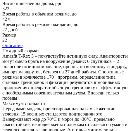
Число пикселей на дюйм, ppi
322
Время работы в обычном режиме, до
42 ч
Время работы в режиме ожидания, до
27 дней
Размер
22
Описание
Походный формат
Amazfit T-Rex 3 – почувствуйте истинную силу. Авантюристы
могут смело брать на вооружение девайс: 6 спутников + 2-
полосное позиционирование, прочны по военному стандарту,
импорт маршрутов, батарея на 27 дней работы. Спортивные
режимы в количестве 170+ программ, определение типа
силовых тренировок и фиксация результатов в мобильных
приложениях превратят обычную тренировку в эффективную
с необходимым соревновательным духом. Впереди только
победы!
Максимум стойкости
Перед вами модель, ориентированная на самые жесткие
условия: 15 военных стандартов подтвердили это.
Выдерживают жар до 70°C и мороз до -30°C, предельно
влагостойкие, не подвержены поломкам от солевого тумана и
ледяного дождя, ударопрочные. А стиль – минимализм в