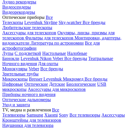
Аудио рекордеры
Видеосендеры
Видеорекордеры
Оптические приборы
Все
Телескопы
Levenhuk Skyline
Sky-watcher
Все бренды
Любительские телескопы
Аксессуары для телескопов
Окуляры, линзы, призмы для
телескопов
Фильтры для телескопов
Монтировки, адаптеры,
видоискатели
Литература по астрономии
Все для
астрофотографии
Лупы
С подсветкой
Настольные
Налобные
Бинокли
Levenhuk
Nikon
Veber
Все бренды
Театральные
Ночного видения
Для охоты
Монокуляры
Veber
Все бренды
Зрительные трубы
Микроскопы
Bresser
Levenhuk
Микромед
Все бренды
Цифровые
Оптические
Детские
Биологические
USB
микроскопы
Аксессуары для микроскопов
Приборы ночного видения
Оптические дальномеры
Уход и защита
TV, медиа и развлечения
Все
Телевизоры
Samsung
Xiaomi
Sony
Все телевизоры
Аксессуары
Кронштейны для телевизоров
Наушники для телевизора