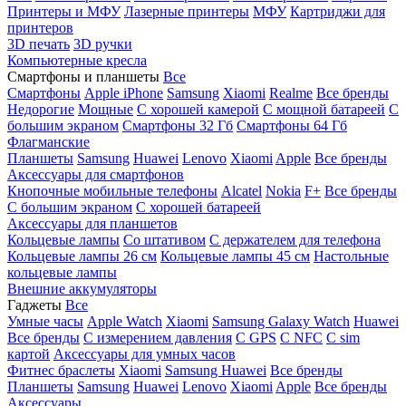
Принтеры и МФУ
Лазерные принтеры
МФУ
Картриджи для
принтеров
3D печать
3D ручки
Компьютерные кресла
Смартфоны и планшеты
Все
Смартфоны
Apple iPhone
Samsung
Xiaomi
Realme
Все бренды
Недорогие
Мощные
С хорошей камерой
С мощной батареей
С
большим экраном
Смартфоны 32 Гб
Смартфоны 64 Гб
Флагманские
Планшеты
Samsung
Huawei
Lenovo
Xiaomi
Apple
Все бренды
Аксессуары для смартфонов
Кнопочные мобильные телефоны
Alcatel
Nokia
F+
Все бренды
С большим экраном
С хорошей батареей
Аксессуары для планшетов
Кольцевые лампы
Со штативом
C держателем для телефона
Кольцевые лампы 26 см
Кольцевые лампы 45 см
Настольные
кольцевые лампы
Внешние аккумуляторы
Гаджеты
Все
Умные часы
Apple Watch
Xiaomi
Samsung Galaxy Watch
Huawei
Все бренды
C измерением давления
C GPS
C NFC
C sim
картой
Аксессуары для умных часов
Фитнес браслеты
Xiaomi
Samsung
Huawei
Все бренды
Планшеты
Samsung
Huawei
Lenovo
Xiaomi
Apple
Все бренды
Аксессуары