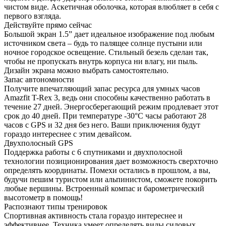
чистом виде. Аскетичная оболочка, которая влюбляет в себя с
первого взгляда.
Действуйте прямо сейчас
Большой экран 1.5” дает идеальное изображение под любым
источником света – будь то палящее солнце пустыни или
ночное городское освещение. Стильный безель сделан так,
чтобы не пропускать внутрь корпуса ни влагу, ни пыль.
Дизайн экрана можно выбрать самостоятельно.
Запас автономности
Получите впечатляющий запас ресурса для умных часов
Amazfit T-Rex 3, ведь они способны качественно работать в
течение 27 дней. Энергосберегающий режим продлевает этот
срок до 40 дней. При температуре -30°C часы работают 28
часов с GPS и 32 дня без него. Ваши приключения будут
гораздо интереснее с этим девайсом.
Двухполосный GPS
Поддержка работы с 6 спутниками и двухполосной
технологии позиционирования дает возможность сверхточно
определять координаты. Помехи остались в прошлом, а вы,
будучи пешим туристом или альпинистом, сможете покорить
любые вершины. Встроенный компас и барометрический
высотометр в помощь!
Распознают типы тренировок
Спортивная активность стала гораздо интереснее и
эффективнее. Техника умеет определять виды силовых