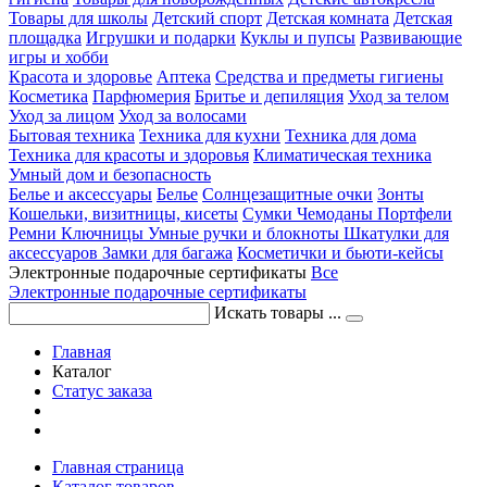
Товары для школы
Детский спорт
Детская комната
Детская
площадка
Игрушки и подарки
Куклы и пупсы
Развивающие
игры и хобби
Красота и здоровье
Аптека
Средства и предметы гигиены
Косметика
Парфюмерия
Бритье и депиляция
Уход за телом
Уход за лицом
Уход за волосами
Бытовая техника
Техника для кухни
Техника для дома
Техника для красоты и здоровья
Климатическая техника
Умный дом и безопасность
Белье и аксессуары
Белье
Солнцезащитные очки
Зонты
Кошельки, визитницы, кисеты
Сумки
Чемоданы
Портфели
Ремни
Ключницы
Умные ручки и блокноты
Шкатулки для
аксессуаров
Замки для багажа
Косметички и бьюти-кейсы
Электронные подарочные сертификаты
Все
Электронные подарочные сертификаты
Искать товары ...
Главная
Каталог
Статус заказа
Главная страница
Каталог товаров