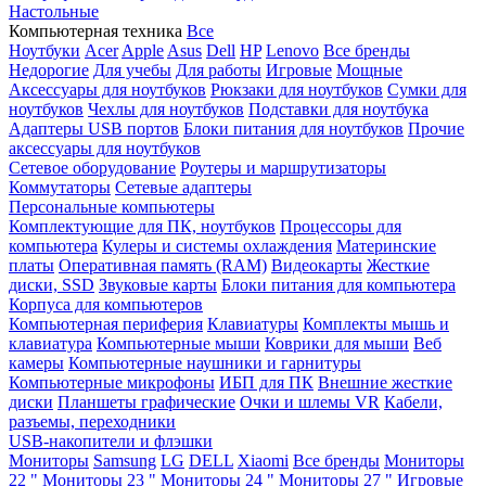
Настольные
Компьютерная техника
Все
Ноутбуки
Acer
Apple
Asus
Dell
HP
Lenovo
Все бренды
Недорогие
Для учебы
Для работы
Игровые
Мощные
Аксессуары для ноутбуков
Рюкзаки для ноутбуков
Сумки для
ноутбуков
Чехлы для ноутбуков
Подставки для ноутбука
Адаптеры USB портов
Блоки питания для ноутбуков
Прочие
аксессуары для ноутбуков
Сетевое оборудование
Роутеры и маршрутизаторы
Коммутаторы
Сетевые адаптеры
Персональные компьютеры
Комплектующие для ПК, ноутбуков
Процессоры для
компьютера
Кулеры и системы охлаждения
Материнские
платы
Оперативная память (RAM)
Видеокарты
Жесткие
диски, SSD
Звуковые карты
Блоки питания для компьютера
Корпуса для компьютеров
Компьютерная периферия
Клавиатуры
Комплекты мышь и
клавиатура
Компьютерные мыши
Коврики для мыши
Веб
камеры
Компьютерные наушники и гарнитуры
Компьютерные микрофоны
ИБП для ПК
Внешние жесткие
диски
Планшеты графические
Очки и шлемы VR
Кабели,
разъемы, переходники
USB-накопители и флэшки
Мониторы
Samsung
LG
DELL
Xiaomi
Все бренды
Мониторы
22 "
Мониторы 23 "
Мониторы 24 "
Мониторы 27 "
Игровые