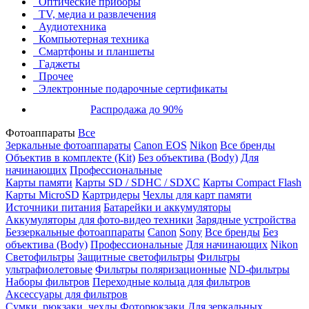
Оптические приборы
TV, медиа и развлечения
Аудиотехника
Компьютерная техника
Смартфоны и планшеты
Гаджеты
Прочее
Электронные подарочные сертификаты
Распродажа до 90%
Фотоаппараты
Все
Зеркальные фотоаппараты
Canon EOS
Nikon
Все бренды
Объектив в комплекте (Kit)
Без объектива (Body)
Для
начинающих
Профессиональные
Карты памяти
Карты SD / SDHC / SDXC
Карты Compact Flash
Карты MicroSD
Картридеры
Чехлы для карт памяти
Источники питания
Батарейки и аккумуляторы
Аккумуляторы для фото-видео техники
Зарядные устройства
Беззеркальные фотоаппараты
Canon
Sony
Все бренды
Без
объектива (Body)
Профессиональные
Для начинающих
Nikon
Светофильтры
Защитные светофильтры
Фильтры
ультрафиолетовые
Фильтры поляризационные
ND-фильтры
Наборы фильтров
Переходные кольца для фильтров
Аксессуары для фильтров
Сумки, рюкзаки, чехлы
Фоторюкзаки
Для зеркальных