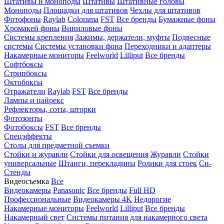
Штативы и моноподы
Штативы
Штативные головы
Моноподы
Площадки для штативов
Чехлы для штативов
Фотофоны
Raylab
Colorama
FST
Все бренды
Бумажные фоны
Хромакей фоны
Виниловые фоны
Системы крепления
Зажимы, держатели, муфты
Подвесные
системы
Системы установки фона
Переходники и адаптеры
Накамерные мониторы
Feelworld
Lilliput
Все бренды
Софтбоксы
Стрипбоксы
Октобоксы
Отражатели
Raylab
FST
Все бренды
Лампы и пайрекс
Рефлекторы, соты, шторки
Фотозонты
Фотобоксы
FST
Все бренды
Спецэффекты
Столы для предметной съемки
Стойки и журавли
Стойки для освещения
Журавли
Стойки
универсальные
Штанги, перекладины
Ролики для стоек
Си-
Стенды
Видеосъемка
Все
Видеокамеры
Panasonic
Все бренды
Full HD
Профессиональные
Видеокамеры 4K
Недорогие
Накамерные мониторы
Feelworld
Lilliput
Все бренды
Накамерный свет
Системы питания для накамерного света