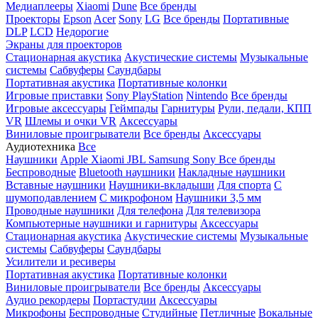
Медиаплееры
Xiaomi
Dune
Все бренды
Проекторы
Epson
Acer
Sony
LG
Все бренды
Портативные
DLP
LCD
Недорогие
Экраны для проекторов
Стационарная акустика
Акустические системы
Музыкальные
системы
Сабвуферы
Саундбары
Портативная акустика
Портативные колонки
Игровые приставки
Sony PlayStation
Nintendo
Все бренды
Игровые аксессуары
Геймпады
Гарнитуры
Рули, педали, КПП
VR
Шлемы и очки VR
Аксессуары
Виниловые проигрыватели
Все бренды
Аксессуары
Аудиотехника
Все
Наушники
Apple
Xiaomi
JBL
Samsung
Sony
Все бренды
Беспроводные
Bluetooth наушники
Накладные наушники
Вставные наушники
Наушники-вкладыши
Для спорта
С
шумоподавлением
С микрофоном
Наушники 3,5 мм
Проводные наушники
Для телефона
Для телевизора
Компьютерные наушники и гарнитуры
Аксессуары
Стационарная акустика
Акустические системы
Музыкальные
системы
Сабвуферы
Саундбары
Усилители и ресиверы
Портативная акустика
Портативные колонки
Виниловые проигрыватели
Все бренды
Аксессуары
Аудио рекордеры
Портастудии
Аксессуары
Микрофоны
Беспроводные
Студийные
Петличные
Вокальные