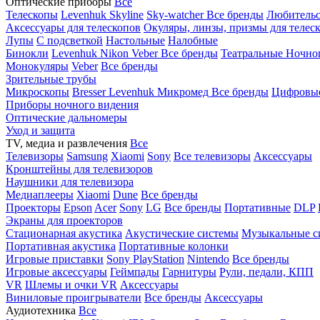
Оптические приборы
Все
Телескопы
Levenhuk Skyline
Sky-watcher
Все бренды
Любительс
Аксессуары для телескопов
Окуляры, линзы, призмы для телес
Лупы
С подсветкой
Настольные
Налобные
Бинокли
Levenhuk
Nikon
Veber
Все бренды
Театральные
Ночно
Монокуляры
Veber
Все бренды
Зрительные трубы
Микроскопы
Bresser
Levenhuk
Микромед
Все бренды
Цифровы
Приборы ночного видения
Оптические дальномеры
Уход и защита
TV, медиа и развлечения
Все
Телевизоры
Samsung
Xiaomi
Sony
Все телевизоры
Аксессуары
Кронштейны для телевизоров
Наушники для телевизора
Медиаплееры
Xiaomi
Dune
Все бренды
Проекторы
Epson
Acer
Sony
LG
Все бренды
Портативные
DLP
Экраны для проекторов
Стационарная акустика
Акустические системы
Музыкальные с
Портативная акустика
Портативные колонки
Игровые приставки
Sony PlayStation
Nintendo
Все бренды
Игровые аксессуары
Геймпады
Гарнитуры
Рули, педали, КПП
VR
Шлемы и очки VR
Аксессуары
Виниловые проигрыватели
Все бренды
Аксессуары
Аудиотехника
Все