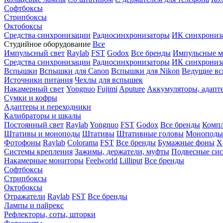
Софтбоксы
Стрипбоксы
Октобоксы
Средства синхронизации
Радиосинхронизаторы
ИК синхрониз
Студийное оборудование
Все
Импульсный свет
Raylab
FST
Godox
Все бренды
Импульсные м
Средства синхронизации
Радиосинхронизаторы
ИК синхрониз
Вспышки
Вспышки для Canon
Вспышки для Nikon
Ведущие в
Источники питания
Чехлы для вспышек
Накамерный свет
Yongnuo
Fujimi
Aputure
Аккумуляторы, адапт
Сумки и кофры
Адаптеры и переходники
Калибраторы и шкалы
Постоянный свет
Raylab
Yongnuo
FST
Godox
Все бренды
Компл
Штативы и моноподы
Штативы
Штативные головы
Моноподы
Фотофоны
Raylab
Colorama
FST
Все бренды
Бумажные фоны
Х
Системы крепления
Зажимы, держатели, муфты
Подвесные си
Накамерные мониторы
Feelworld
Lilliput
Все бренды
Софтбоксы
Стрипбоксы
Октобоксы
Отражатели
Raylab
FST
Все бренды
Лампы и пайрекс
Рефлекторы, соты, шторки