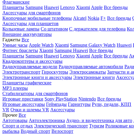
Флагманские
Планшеты
Samsung
Huawei
Lenovo
Xiaomi
Apple
Все бренды
Аксессуары для смартфонов
Кнопочные мобильные телефоны
Alcatel
Nokia
F+
Все бренды
Аксессуары для планшетов
Кольцевые лампы
Со штативом
C держателем для телефона
Кол
Внешние аккумуляторы
Гаджеты
Все
Умные часы
Apple Watch
Xiaomi
Samsung Galaxy Watch
Huawei
Фитнес браслеты
Xiaomi
Samsung
Huawei
Все бренды
Планшеты
Samsung
Huawei
Lenovo
Xiaomi
Apple
Все бренды
Ак
Квадрокоптеры и аксессуары
Радиоуправляемые модели
Радиоуправляемые автомобили
Ради
Электротранспорт
Гироскутеры
Электросамокаты
Запчасти и а
Электронные книги и аксессуары
Электронные книги
Аксессу
Планшеты графические
MP3 плееры
Стабилизаторы для смартфонов
Игровые приставки
Sony PlayStation
Nintendo
Все бренды
Игровые аксессуары
Геймпады
Гарнитуры
Рули, педали, КПП
VR
Очки и шлемы VR
Аксессуары
Прочее
Все
Автотовары
Автоэлектроника
Аудио- и видеотехника для авто
Спорт и отдых
Электрический транспорт
Туризм
Роликовые ко
рыбалка
Водный спорт
Велоспорт