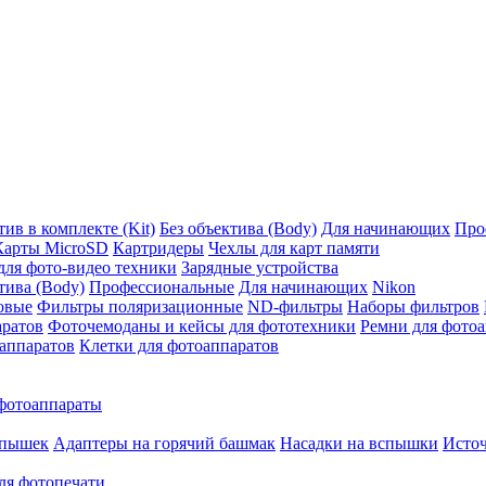
ив в комплекте (Kit)
Без объектива (Body)
Для начинающих
Про
Карты MicroSD
Картридеры
Чехлы для карт памяти
ля фото-видео техники
Зарядные устройства
тива (Body)
Профессиональные
Для начинающих
Nikon
овые
Фильтры поляризационные
ND-фильтры
Наборы фильтров
аратов
Фоточемоданы и кейсы для фототехники
Ремни для фото
аппаратов
Клетки для фотоаппаратов
фотоаппараты
спышек
Адаптеры на горячий башмак
Насадки на вспышки
Исто
ля фотопечати