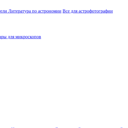
тели
Литература по астрономии
Все для астрофотографии
ары для микроскопов