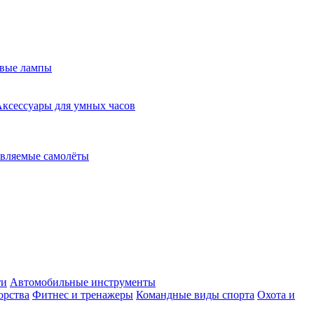
евые лампы
ксессуары для умных часов
вляемые самолёты
ти
Автомобильные инструменты
орства
Фитнес и тренажеры
Командные виды спорта
Охота и