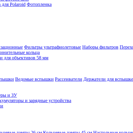
для Polaroid
Фотопленка
изационные
Фильтры ультрафиолетовые
Наборы фильтров
Перех
инительные кольца
 для объективов 58 мм
спышки
Ведомые вспышки
Рассеиватели
Держатели для вспышк
еры и ЗУ
кумуляторы и зарядные устройства
ли
ьцевые лампы 26 см
Кольцевые лампы 45 см
Настольные кольц