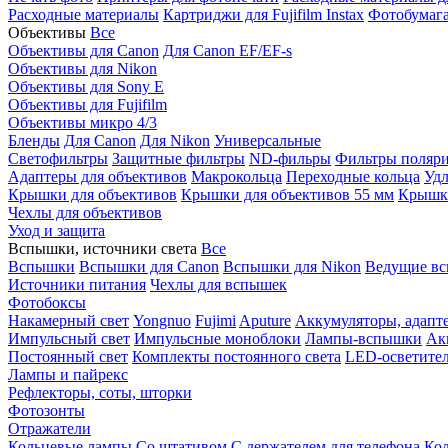
Расходные материалы
Картриджи для Fujifilm Instax
Фотобумага 
Объективы
Все
Объективы для Canon
Для Canon EF/EF-s
Объективы для Nikon
Объективы для Sony E
Объективы для Fujifilm
Объективы микро 4/3
Бленды
Для Canon
Для Nikon
Универсальные
Светофильтры
Защитные фильтры
ND-фильры
Фильтры поляр
Адаптеры для объективов
Макрокольца
Переходные кольца
Удл
Крышки для объективов
Крышки для объективов 55 мм
Крышки
Чехлы для объективов
Уход и защита
Вспышки, источники света
Все
Вспышки
Вспышки для Canon
Вспышки для Nikon
Ведущие в
Источники питания
Чехлы для вспышек
Фотобоксы
Накамерный свет
Yongnuo
Fujimi
Aputure
Аккумуляторы, адапт
Импульсный свет
Импульсные моноблоки
Лампы-вспышки
Ак
Постоянный свет
Комплекты постоянного света
LED-осветите
Лампы и пайрекс
Рефлекторы, соты, шторки
Фотозонты
Отражатели
Кольцевые лампы
Со штативом
С держателем для телефона
Кол