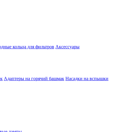
одные кольца для фильтров
Аксессуары
ек
Адаптеры на горячий башмак
Насадки на вспышки
евые лампы