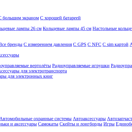
С большим экраном
С хорошей батареей
ьцевые лампы 26 см
Кольцевые лампы 45 см
Настольные кольц
Все бренды
C измерением давления
C GPS
C NFC
C sim картой
А
сессуары
оуправляемые вертолёты
Радиоуправляемые игрушки
Радиоупра
ксессуары для электротранспорта
ары для электронных книг
Автомобильные охранные системы
Автоаксессуары
Автозапчас
ньки и аксессуары
Самокаты
Скейты и лонгборды
Игры
Единоб