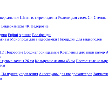
версальные
Штанги, перекладины
Ролики для стоек
Си-Стенды
е
Видеокамеры 4K
Недорогие
gnuo
Fujimi
Aputure
Все бренды
ативы
Моноподы для видеосъемки
Площадки для видеоголов
 HD
Недорогие
Водонепроницаемые
Крепления для экшн камер
А
в
ьцевые лампы 26 см
Кольцевые лампы 45 см
Настольные кольц
имы
й
На пульте управления
Аксессуары для квадрокоптеров
Запчасти
ов