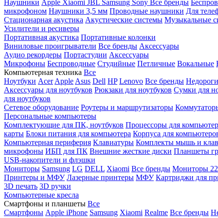
Наушники
Apple
Xiaomi
JBL
Samsung
Sony
Все бренды
Беспро
микрофоном
Наушники 3,5 мм
Проводные наушники
Для теле
Стационарная акустика
Акустические системы
Музыкальные с
Усилители и ресиверы
Портативная акустика
Портативные колонки
Виниловые проигрыватели
Все бренды
Аксессуары
Аудио рекордеры
Портастудии
Аксессуары
Микрофоны
Беспроводные
Студийные
Петличные
Вокальные
Компьютерная техника
Все
Ноутбуки
Acer
Apple
Asus
Dell
HP
Lenovo
Все бренды
Недороги
Аксессуары для ноутбуков
Рюкзаки для ноутбуков
Сумки для н
для ноутбуков
Сетевое оборудование
Роутеры и маршрутизаторы
Коммутатор
Персональные компьютеры
Комплектующие для ПК, ноутбуков
Процессоры для компьюте
карты
Блоки питания для компьютера
Корпуса для компьютеро
Компьютерная периферия
Клавиатуры
Комплекты мышь и клав
микрофоны
ИБП для ПК
Внешние жесткие диски
Планшеты гр
USB-накопители и флэшки
Мониторы
Samsung
LG
DELL
Xiaomi
Все бренды
Мониторы 22
Принтеры и МФУ
Лазерные принтеры
МФУ
Картриджи для пр
3D печать
3D ручки
Компьютерные кресла
Смартфоны и планшеты
Все
Смартфоны
Apple iPhone
Samsung
Xiaomi
Realme
Все бренды
Н