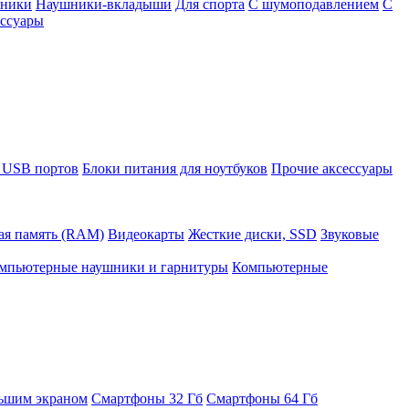
шники
Наушники-вкладыши
Для спорта
С шумоподавлением
С
ссуары
 USB портов
Блоки питания для ноутбуков
Прочие аксессуары
ая память (RAM)
Видеокарты
Жесткие диски, SSD
Звуковые
мпьютерные наушники и гарнитуры
Компьютерные
ьшим экраном
Смартфоны 32 Гб
Смартфоны 64 Гб