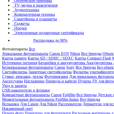
Оптические приборы
TV, медиа и развлечения
Аудиотехника
Компьютерная техника
Смартфоны и планшеты
Гаджеты
Прочее
Электронные подарочные сертификаты
Распродажа до 90%
Фотоаппараты
Все
Зеркальные фотоаппараты
Canon EOS
Nikon
Все бренды
Объект
Карты памяти
Карты SD / SDHC / SDXC
Карты Compact Flash
Источники питания
Батарейки и аккумуляторы
Аккумуляторы д
Беззеркальные фотоаппараты
Canon
Sony
Все бренды
Без объек
Светофильтры
Защитные светофильтры
Фильтры ультрафиолет
Сумки, рюкзаки, чехлы
Фоторюкзаки
Для зеркальных фотоапп
Аксессуары
Наглазники
Провода и кабели
Пульты ДУ для фото
Уход и защита
USB-накопители и флэшки
Компактные фотоаппараты
Canon
Fujifilm
Все бренды
Детские 
Моментальные фотоаппараты
Fujifilm Instax
Все бренды
Вспышки
Для Canon
Для Nikon
Рассеиватели
Держатели для в
Накамерный свет
Печать фото
Принтеры для фотопечати
Расходные материалы д