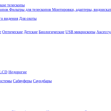
кие телескопы
копов
Фильтры для телескопов
Монтировки, адаптеры, видоиска
го видения
Для охоты
е
Оптические
Детские
Биологические
USB микроскопы
Аксессу
LCD
Недорогие
истемы
Сабвуферы
Саундбары