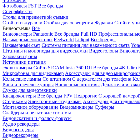
Фотозонты
Фотобоксы
FST
Все бренды
Спецэффекты
Столы для предметной съемки
Стойки и журавли
Стойки для освещения
Журавли
Стойки уни
Видеосъемка
Все
Видеокамеры
Panasonic
Все бренды
Full HD
Профессиональны
Накамерные мониторы
Feelworld
Lilliput
Все бренды
Накамерный свет
Системы питания для накамерного света
Yon
Штативы и моноподы для видеосъемки
Видеоголовы
Видеошт
Хромакей фоны
Источники питания
Экшн камеры
GoPro
SJCAM
Insta 360
DJI
Все бренды
4K Ultra
Микрофоны для видеокамер
Аксессуары для видео микрофоно
Кольцевые лампы
Со штативом
C держателем для телефона
Кол
Риги и плечевые упоры
Наплечные штативы
Держатели и заж
Сумки для видеотехники
Квадрокоптеры
Все бренды
FPV
Недорогие
С хорошей камеро
Стедикамы
Электронные стедикамы
Аксессуары для стедикам
Монтажное оборудование
Видеомикшеры
Суфлеры
Слайдеры и рельсовые системы
Видоискатели и фоллоу-фокусы
Аудио рекордеры
Видеосендеры
Видеорекордеры