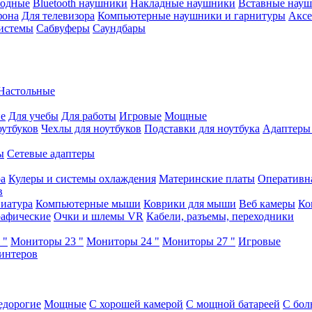
водные
Bluetooth наушники
Накладные наушники
Вставные нау
фона
Для телевизора
Компьютерные наушники и гарнитуры
Аксе
истемы
Сабвуферы
Саундбары
Настольные
е
Для учебы
Для работы
Игровые
Мощные
оутбуков
Чехлы для ноутбуков
Подставки для ноутбука
Адаптеры
ы
Сетевые адаптеры
ра
Кулеры и системы охлаждения
Материнские платы
Оперативн
в
иатура
Компьютерные мыши
Коврики для мыши
Веб камеры
Ко
афические
Очки и шлемы VR
Кабели, разъемы, переходники
 "
Мониторы 23 "
Мониторы 24 "
Мониторы 27 "
Игровые
интеров
едорогие
Мощные
С хорошей камерой
С мощной батареей
С бол