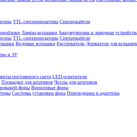
аторы
TTL-синхронизаторы
Синхрокабели
оноблоки
Лампы-вспышки
Аккумуляторы и зарядные устройств
аторы
TTL-синхронизаторы
Синхрокабели
спышки
Ведомые вспышки
Рассеиватели
Держатели для вспыше
еры и ЗУ
екты постоянного света
LED-осветители
Площадки для штативов
Чехлы для штативов
ромакей фоны
Виниловые фоны
стемы
Системы установки фона
Переходники и адаптеры