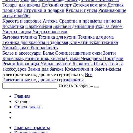
Товары для школы
Детский спорт
Детская комната
Детская
площадка
Игрушки и подарки
Куклы и пупсы
Развивающие
игры и хобби
Красота и здоровье
Аптека
Средства и предметы гигиены
Косметика
Парфюмерия
Бритье и депиляция
Уход за телом
Уход за лицом
Уход за волосами
Бытовая техника
Техника для кухни
Техника для дома
Техника для красоты и здоровья
Климатическая техника
Умный дом и безопасность
Белье и аксессуары
Белье
Солнцезащитные очки
Зонты
Кошельки, визитницы, кисеты
Сумки
Чемоданы
Портфели
Ремни
Ключницы
Умные ручки и блокноты
Шкатулки для
аксессуаров
Замки для багажа
Косметички и бьюти-кейсы
Электронные подарочные сертификаты
Все
Электронные подарочные сертификаты
Искать товары ...
Главная
Каталог
Статус заказа
Главная страница
Каталог товаров