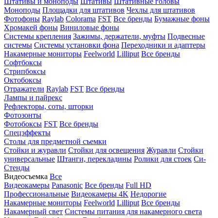
Штативы и моноподы
Штативы
Штативные головы
Моноподы
Площадки для штативов
Чехлы для штативов
Фотофоны
Raylab
Colorama
FST
Все бренды
Бумажные фоны
Хромакей фоны
Виниловые фоны
Системы крепления
Зажимы, держатели, муфты
Подвесные
системы
Системы установки фона
Переходники и адаптеры
Накамерные мониторы
Feelworld
Lilliput
Все бренды
Софтбоксы
Стрипбоксы
Октобоксы
Отражатели
Raylab
FST
Все бренды
Лампы и пайрекс
Рефлекторы, соты, шторки
Фотозонты
Фотобоксы
FST
Все бренды
Спецэффекты
Столы для предметной съемки
Стойки и журавли
Стойки для освещения
Журавли
Стойки
универсальные
Штанги, перекладины
Ролики для стоек
Си-
Стенды
Видеосъемка
Все
Видеокамеры
Panasonic
Все бренды
Full HD
Профессиональные
Видеокамеры 4K
Недорогие
Накамерные мониторы
Feelworld
Lilliput
Все бренды
Накамерный свет
Системы питания для накамерного света