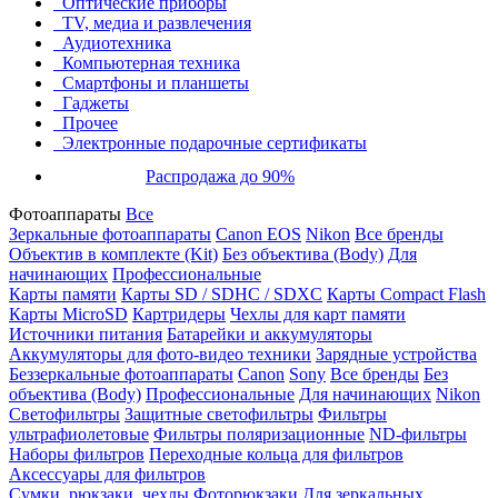
Оптические приборы
TV, медиа и развлечения
Аудиотехника
Компьютерная техника
Смартфоны и планшеты
Гаджеты
Прочее
Электронные подарочные сертификаты
Распродажа до 90%
Фотоаппараты
Все
Зеркальные фотоаппараты
Canon EOS
Nikon
Все бренды
Объектив в комплекте (Kit)
Без объектива (Body)
Для
начинающих
Профессиональные
Карты памяти
Карты SD / SDHC / SDXC
Карты Compact Flash
Карты MicroSD
Картридеры
Чехлы для карт памяти
Источники питания
Батарейки и аккумуляторы
Аккумуляторы для фото-видео техники
Зарядные устройства
Беззеркальные фотоаппараты
Canon
Sony
Все бренды
Без
объектива (Body)
Профессиональные
Для начинающих
Nikon
Светофильтры
Защитные светофильтры
Фильтры
ультрафиолетовые
Фильтры поляризационные
ND-фильтры
Наборы фильтров
Переходные кольца для фильтров
Аксессуары для фильтров
Сумки, рюкзаки, чехлы
Фоторюкзаки
Для зеркальных