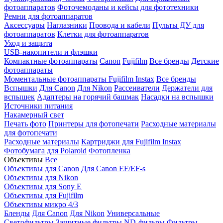
фотоаппаратов
Фоточемоданы и кейсы для фототехники
Ремни для фотоаппаратов
Аксессуары
Наглазники
Провода и кабели
Пульты ДУ для
фотоаппаратов
Клетки для фотоаппаратов
Уход и защита
USB-накопители и флэшки
Компактные фотоаппараты
Canon
Fujifilm
Все бренды
Детские
фотоаппараты
Моментальные фотоаппараты
Fujifilm Instax
Все бренды
Вспышки
Для Canon
Для Nikon
Рассеиватели
Держатели для
вспышек
Адаптеры на горячий башмак
Насадки на вспышки
Источники питания
Накамерный свет
Печать фото
Принтеры для фотопечати
Расходные материалы
для фотопечати
Расходные материалы
Картриджи для Fujifilm Instax
Фотобумага для Polaroid
Фотопленка
Объективы
Все
Объективы для Canon
Для Canon EF/EF-s
Объективы для Nikon
Объективы для Sony E
Объективы для Fujifilm
Объективы микро 4/3
Бленды
Для Canon
Для Nikon
Универсальные
Светофильтры
Защитные фильтры
ND-фильры
Фильтры