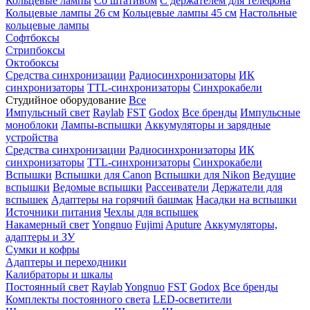
Кольцевые лампы
Со штативом
С держателем для телефона
Кольцевые лампы 26 см
Кольцевые лампы 45 см
Настольные
кольцевые лампы
Софтбоксы
Стрипбоксы
Октобоксы
Средства синхронизации
Радиосинхронизаторы
ИК
синхронизаторы
TTL-синхронизаторы
Синхрокабели
Студийное оборудование
Все
Импульсный свет
Raylab
FST
Godox
Все бренды
Импульсные
моноблоки
Лампы-вспышки
Аккумуляторы и зарядные
устройства
Средства синхронизации
Радиосинхронизаторы
ИК
синхронизаторы
TTL-синхронизаторы
Синхрокабели
Вспышки
Вспышки для Canon
Вспышки для Nikon
Ведущие
вспышки
Ведомые вспышки
Рассеиватели
Держатели для
вспышек
Адаптеры на горячий башмак
Насадки на вспышки
Источники питания
Чехлы для вспышек
Накамерный свет
Yongnuo
Fujimi
Aputure
Аккумуляторы,
адаптеры и ЗУ
Сумки и кофры
Адаптеры и переходники
Калибраторы и шкалы
Постоянный свет
Raylab
Yongnuo
FST
Godox
Все бренды
Комплекты постоянного света
LED-осветители