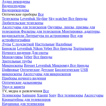
Аудио рекордеры
Видеосендеры
Видеорекордеры
Оптические приборы
Все
Телескопы
Levenhuk Skyline
Sky-watcher
Все бренды
Любительские телескопы
Аксессуары для телескопов
Окуляры, линзы, призмы для
телескопов
Фильтры для телескопов
Монтировки, адаптеры,
видоискатели
Литература по астрономии
Все для
астрофотографии
Лупы
С подсветкой
Настольные
Налобные
Бинокли
Levenhuk
Nikon
Veber
Все бренды
Театральные
Ночного видения
Для охоты
Монокуляры
Veber
Все бренды
Зрительные трубы
Микроскопы
Bresser
Levenhuk
Микромед
Все бренды
Цифровые
Оптические
Детские
Биологические
USB
микроскопы
Аксессуары для микроскопов
Приборы ночного видения
Оптические дальномеры
Уход и защита
TV, медиа и развлечения
Все
Телевизоры
Samsung
Xiaomi
Sony
Все телевизоры
Аксессуары
Кронштейны для телевизоров
Наушники для телевизора