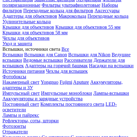
поляризационные
Фильтры ультрафиолетовые
Наборы
фильтров
Переходные кольца для фильтров
Аксессуары
Адаптеры для объективов
Макрокольца
Переходные кольца
Удлинительные кольца
Крышки для объективов
Крышки для объективов 55 мм
Крышки для объективов 58 мм
Чехлы для объективов
Уход и защита
Вспышки, источники света
Все
Вспышки
Вспышки для Canon
Вспышки для Nikon
Ведущие
вспышки
Ведомые вспышки
Рассеиватели
Держатели для
вспышкек
Адаптеры на горячий башмак
Насадки на вспышки
Источники питания
Чехлы для вспышек
Фотобоксы
Накамерный свет
Yongnuo
Fujimi
Aputure
Аккумуляторы,
адаптеры и ЗУ
Импульсный свет
Импульсные моноблоки
Лампы-вспышки
Аккумуляторы и зарядные устройства
Постоянный свет
Комплекты постоянного света
LED-
осветители
Лампы и пайрекс
Рефлекторы, соты, шторки
Фотозонты
Отражатели