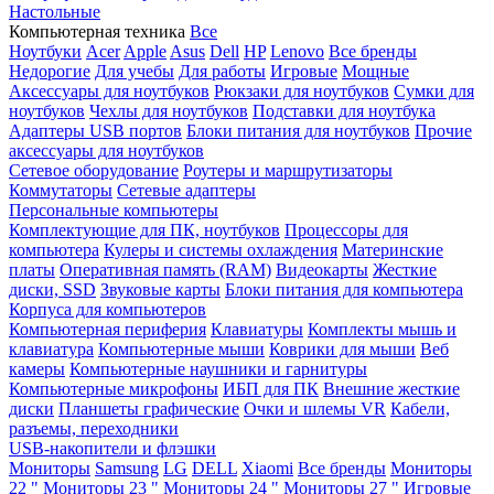
Настольные
Компьютерная техника
Все
Ноутбуки
Acer
Apple
Asus
Dell
HP
Lenovo
Все бренды
Недорогие
Для учебы
Для работы
Игровые
Мощные
Аксессуары для ноутбуков
Рюкзаки для ноутбуков
Сумки для
ноутбуков
Чехлы для ноутбуков
Подставки для ноутбука
Адаптеры USB портов
Блоки питания для ноутбуков
Прочие
аксессуары для ноутбуков
Сетевое оборудование
Роутеры и маршрутизаторы
Коммутаторы
Сетевые адаптеры
Персональные компьютеры
Комплектующие для ПК, ноутбуков
Процессоры для
компьютера
Кулеры и системы охлаждения
Материнские
платы
Оперативная память (RAM)
Видеокарты
Жесткие
диски, SSD
Звуковые карты
Блоки питания для компьютера
Корпуса для компьютеров
Компьютерная периферия
Клавиатуры
Комплекты мышь и
клавиатура
Компьютерные мыши
Коврики для мыши
Веб
камеры
Компьютерные наушники и гарнитуры
Компьютерные микрофоны
ИБП для ПК
Внешние жесткие
диски
Планшеты графические
Очки и шлемы VR
Кабели,
разъемы, переходники
USB-накопители и флэшки
Мониторы
Samsung
LG
DELL
Xiaomi
Все бренды
Мониторы
22 "
Мониторы 23 "
Мониторы 24 "
Мониторы 27 "
Игровые