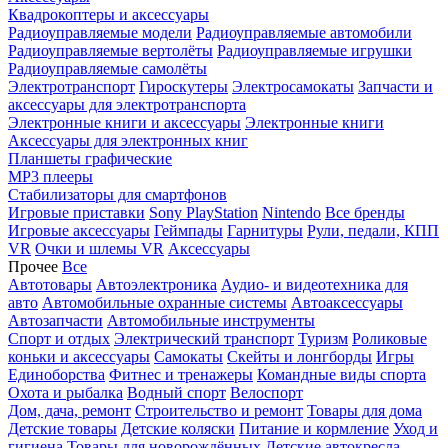
Квадрокоптеры и аксессуары
Радиоуправляемые модели
Радиоуправляемые автомобили
Радиоуправляемые вертолёты
Радиоуправляемые игрушки
Радиоуправляемые самолёты
Электротранспорт
Гироскутеры
Электросамокаты
Запчасти и
аксессуары для электротранспорта
Электронные книги и аксессуары
Электронные книги
Аксессуары для электронных книг
Планшеты графические
MP3 плееры
Стабилизаторы для смартфонов
Игровые приставки
Sony PlayStation
Nintendo
Все бренды
Игровые аксессуары
Геймпады
Гарнитуры
Рули, педали, КПП
VR
Очки и шлемы VR
Аксессуары
Прочее
Все
Автотовары
Автоэлектроника
Аудио- и видеотехника для
авто
Автомобильные охранные системы
Автоаксессуары
Автозапчасти
Автомобильные инструменты
Спорт и отдых
Электрический транспорт
Туризм
Роликовые
коньки и аксессуары
Самокаты
Скейты и лонгборды
Игры
Единоборства
Фитнес и тренажеры
Командные виды спорта
Охота и рыбалка
Водный спорт
Велоспорт
Дом, дача, ремонт
Строительство и ремонт
Товары для дома
Детские товары
Детские коляски
Питание и кормление
Уход и
гигиена
Товары для новорождённых
Детские автокресла