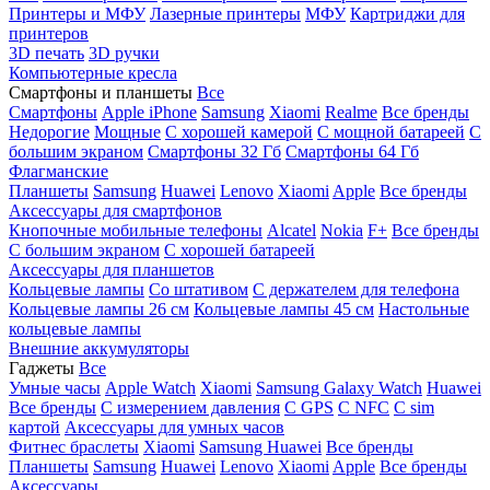
Принтеры и МФУ
Лазерные принтеры
МФУ
Картриджи для
принтеров
3D печать
3D ручки
Компьютерные кресла
Смартфоны и планшеты
Все
Смартфоны
Apple iPhone
Samsung
Xiaomi
Realme
Все бренды
Недорогие
Мощные
С хорошей камерой
С мощной батареей
С
большим экраном
Смартфоны 32 Гб
Смартфоны 64 Гб
Флагманские
Планшеты
Samsung
Huawei
Lenovo
Xiaomi
Apple
Все бренды
Аксессуары для смартфонов
Кнопочные мобильные телефоны
Alcatel
Nokia
F+
Все бренды
С большим экраном
С хорошей батареей
Аксессуары для планшетов
Кольцевые лампы
Со штативом
C держателем для телефона
Кольцевые лампы 26 см
Кольцевые лампы 45 см
Настольные
кольцевые лампы
Внешние аккумуляторы
Гаджеты
Все
Умные часы
Apple Watch
Xiaomi
Samsung Galaxy Watch
Huawei
Все бренды
C измерением давления
C GPS
C NFC
C sim
картой
Аксессуары для умных часов
Фитнес браслеты
Xiaomi
Samsung
Huawei
Все бренды
Планшеты
Samsung
Huawei
Lenovo
Xiaomi
Apple
Все бренды
Аксессуары