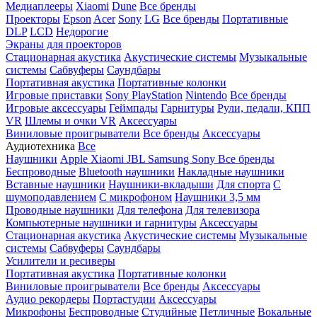
Медиаплееры
Xiaomi
Dune
Все бренды
Проекторы
Epson
Acer
Sony
LG
Все бренды
Портативные
DLP
LCD
Недорогие
Экраны для проекторов
Стационарная акустика
Акустические системы
Музыкальные
системы
Сабвуферы
Саундбары
Портативная акустика
Портативные колонки
Игровые приставки
Sony PlayStation
Nintendo
Все бренды
Игровые аксессуары
Геймпады
Гарнитуры
Рули, педали, КПП
VR
Шлемы и очки VR
Аксессуары
Виниловые проигрыватели
Все бренды
Аксессуары
Аудиотехника
Все
Наушники
Apple
Xiaomi
JBL
Samsung
Sony
Все бренды
Беспроводные
Bluetooth наушники
Накладные наушники
Вставные наушники
Наушники-вкладыши
Для спорта
С
шумоподавлением
С микрофоном
Наушники 3,5 мм
Проводные наушники
Для телефона
Для телевизора
Компьютерные наушники и гарнитуры
Аксессуары
Стационарная акустика
Акустические системы
Музыкальные
системы
Сабвуферы
Саундбары
Усилители и ресиверы
Портативная акустика
Портативные колонки
Виниловые проигрыватели
Все бренды
Аксессуары
Аудио рекордеры
Портастудии
Аксессуары
Микрофоны
Беспроводные
Студийные
Петличные
Вокальные