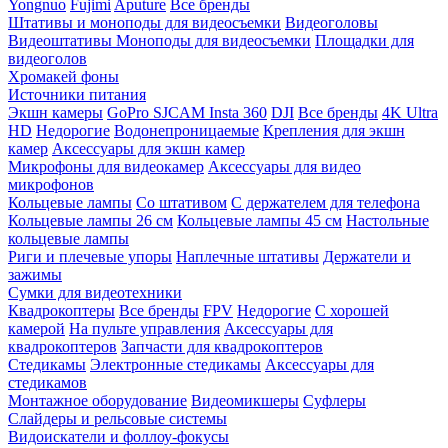
Yongnuo
Fujimi
Aputure
Все бренды
Штативы и моноподы для видеосъемки
Видеоголовы
Видеоштативы
Моноподы для видеосъемки
Площадки для
видеоголов
Хромакей фоны
Источники питания
Экшн камеры
GoPro
SJCAM
Insta 360
DJI
Все бренды
4K Ultra
HD
Недорогие
Водонепроницаемые
Крепления для экшн
камер
Аксессуары для экшн камер
Микрофоны для видеокамер
Аксессуары для видео
микрофонов
Кольцевые лампы
Со штативом
C держателем для телефона
Кольцевые лампы 26 см
Кольцевые лампы 45 см
Настольные
кольцевые лампы
Риги и плечевые упоры
Наплечные штативы
Держатели и
зажимы
Сумки для видеотехники
Квадрокоптеры
Все бренды
FPV
Недорогие
С хорошей
камерой
На пульте управления
Аксессуары для
квадрокоптеров
Запчасти для квадрокоптеров
Стедикамы
Электронные стедикамы
Аксессуары для
стедикамов
Монтажное оборудование
Видеомикшеры
Суфлеры
Слайдеры и рельсовые системы
Видоискатели и фоллоу-фокусы