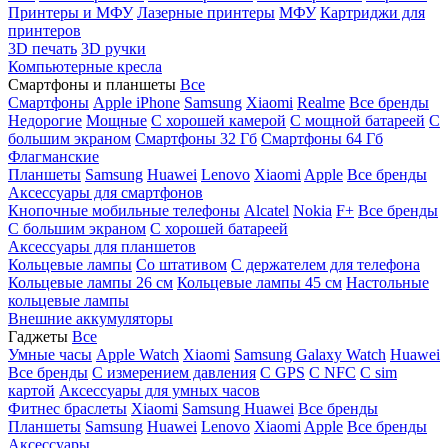
Принтеры и МФУ
Лазерные принтеры
МФУ
Картриджи для
принтеров
3D печать
3D ручки
Компьютерные кресла
Смартфоны и планшеты
Все
Смартфоны
Apple iPhone
Samsung
Xiaomi
Realme
Все бренды
Недорогие
Мощные
С хорошей камерой
С мощной батареей
С
большим экраном
Смартфоны 32 Гб
Смартфоны 64 Гб
Флагманские
Планшеты
Samsung
Huawei
Lenovo
Xiaomi
Apple
Все бренды
Аксессуары для смартфонов
Кнопочные мобильные телефоны
Alcatel
Nokia
F+
Все бренды
С большим экраном
С хорошей батареей
Аксессуары для планшетов
Кольцевые лампы
Со штативом
C держателем для телефона
Кольцевые лампы 26 см
Кольцевые лампы 45 см
Настольные
кольцевые лампы
Внешние аккумуляторы
Гаджеты
Все
Умные часы
Apple Watch
Xiaomi
Samsung Galaxy Watch
Huawei
Все бренды
C измерением давления
C GPS
C NFC
C sim
картой
Аксессуары для умных часов
Фитнес браслеты
Xiaomi
Samsung
Huawei
Все бренды
Планшеты
Samsung
Huawei
Lenovo
Xiaomi
Apple
Все бренды
Аксессуары