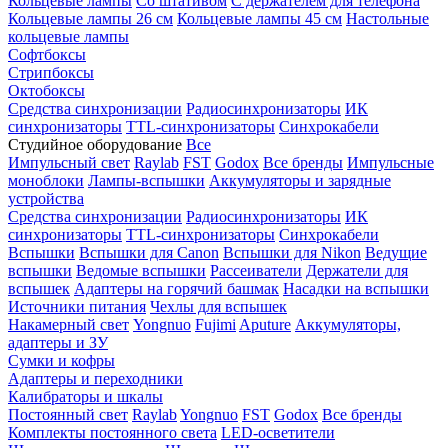
Кольцевые лампы
Со штативом
С держателем для телефона
Кольцевые лампы 26 см
Кольцевые лампы 45 см
Настольные
кольцевые лампы
Софтбоксы
Стрипбоксы
Октобоксы
Средства синхронизации
Радиосинхронизаторы
ИК
синхронизаторы
TTL-синхронизаторы
Синхрокабели
Студийное оборудование
Все
Импульсный свет
Raylab
FST
Godox
Все бренды
Импульсные
моноблоки
Лампы-вспышки
Аккумуляторы и зарядные
устройства
Средства синхронизации
Радиосинхронизаторы
ИК
синхронизаторы
TTL-синхронизаторы
Синхрокабели
Вспышки
Вспышки для Canon
Вспышки для Nikon
Ведущие
вспышки
Ведомые вспышки
Рассеиватели
Держатели для
вспышек
Адаптеры на горячий башмак
Насадки на вспышки
Источники питания
Чехлы для вспышек
Накамерный свет
Yongnuo
Fujimi
Aputure
Аккумуляторы,
адаптеры и ЗУ
Сумки и кофры
Адаптеры и переходники
Калибраторы и шкалы
Постоянный свет
Raylab
Yongnuo
FST
Godox
Все бренды
Комплекты постоянного света
LED-осветители