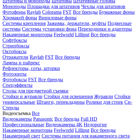
Штативы и моноподы
Штативы
Штативные головы
Моноподы
Площадки для штативов
Чехлы для штативов
Фотофоны
Raylab
Colorama
FST
Все бренды
Бумажные фоны
Хромакей фоны
Виниловые фоны
Системы крепления
Зажимы, держатели, муфты
Подвесные
системы
Системы установки фона
Переходники и адаптеры
Накамерные мониторы
Feelworld
Lilliput
Все бренды
Софтбоксы
Стрипбоксы
Октобоксы
Отражатели
Raylab
FST
Все бренды
Лампы и пайрекс
Рефлекторы, соты, шторки
Фотозонты
Фотобоксы
FST
Все бренды
Спецэффекты
Столы для предметной съемки
Стойки и журавли
Стойки для освещения
Журавли
Стойки
универсальные
Штанги, перекладины
Ролики для стоек
Си-
Стенды
Видеосъемка
Все
Видеокамеры
Panasonic
Все бренды
Full HD
Профессиональные
Видеокамеры 4K
Недорогие
Накамерные мониторы
Feelworld
Lilliput
Все бренды
Накамерный свет
Системы питания для накамерного света