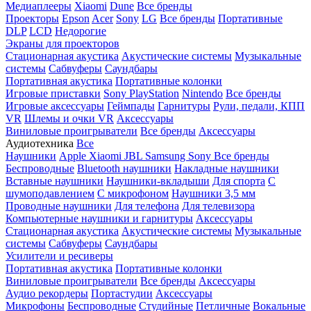
Медиаплееры
Xiaomi
Dune
Все бренды
Проекторы
Epson
Acer
Sony
LG
Все бренды
Портативные
DLP
LCD
Недорогие
Экраны для проекторов
Стационарная акустика
Акустические системы
Музыкальные
системы
Сабвуферы
Саундбары
Портативная акустика
Портативные колонки
Игровые приставки
Sony PlayStation
Nintendo
Все бренды
Игровые аксессуары
Геймпады
Гарнитуры
Рули, педали, КПП
VR
Шлемы и очки VR
Аксессуары
Виниловые проигрыватели
Все бренды
Аксессуары
Аудиотехника
Все
Наушники
Apple
Xiaomi
JBL
Samsung
Sony
Все бренды
Беспроводные
Bluetooth наушники
Накладные наушники
Вставные наушники
Наушники-вкладыши
Для спорта
С
шумоподавлением
С микрофоном
Наушники 3,5 мм
Проводные наушники
Для телефона
Для телевизора
Компьютерные наушники и гарнитуры
Аксессуары
Стационарная акустика
Акустические системы
Музыкальные
системы
Сабвуферы
Саундбары
Усилители и ресиверы
Портативная акустика
Портативные колонки
Виниловые проигрыватели
Все бренды
Аксессуары
Аудио рекордеры
Портастудии
Аксессуары
Микрофоны
Беспроводные
Студийные
Петличные
Вокальные