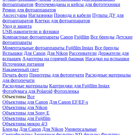
фотоаппаратов
Фоточемоданы и кейсы для фототехники
Ремни для фотоаппаратов
Аксессуары
Наглазники
Провода и кабели
Пульты ДУ для
фотоаппаратов
Клетки для фотоаппаратов
Уход и защита
USB-накопители и флэшки
Компактные фотоаппараты
Canon
Fujifilm
Все бренды
Детские
фотоаппараты
Моментальные фотоаппараты
Fujifilm Instax
Все бренды
Вспышки
Для Canon
Для Nikon
Рассеиватели
Держатели для
вспышек
Адаптеры на горячий башмак
Насадки на вспышки
Источники питания
Накамерный свет
Печать фото
Принтеры для фотопечати
Расходные материалы
для фотопечати
Расходные материалы
Картриджи для Fujifilm Instax
Фотобумага для Polaroid
Фотопленка
Объективы
Все
Объективы для Canon
Для Canon EF/EF-s
Объективы для Nikon
Объективы для Sony E
Объективы для Fujifilm
Объективы микро 4/3
Бленды
Для Canon
Для Nikon
Универсальные
Светофильтры
Защитные фильтры
ND-фильры
Фильтры