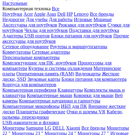
Настольные
Компьютерная техника
Все
Ноутбуки
Acer
Apple
Asus
Dell
HP
Lenovo
Все бренды
Недорогие
Для учебы
Для работы
Игровые
Мощные
Аксессуары для ноутбуков
Рюкзаки для ноутбуков
Сумки для
ноутбуков
Чехлы для ноутбуков
Подставки для ноутбука
Адаптеры USB портов
Блоки питания для ноутбуков
Прочие
аксессуары для ноутбуков
Сетевое оборудование
Роутеры и маршрутизаторы
Коммутаторы
Сетевые адаптеры
Персональные компьютеры
Комплектующие для ПК, ноутбуков
Процессоры для
компьютера
Кулеры и системы охлаждения
Материнские
платы
Оперативная память (RAM)
Видеокарты
Жесткие
диски, SSD
Звуковые карты
Блоки питания для компьютера
Корпуса для компьютеров
Компьютерная периферия
Клавиатуры
Комплекты мышь и
клавиатура
Компьютерные мыши
Коврики для мыши
Веб
камеры
Компьютерные наушники и гарнитуры
Компьютерные микрофоны
ИБП для ПК
Внешние жесткие
диски
Планшеты графические
Очки и шлемы VR
Кабели,
разъемы, переходники
USB-накопители и флэшки
Мониторы
Samsung
LG
DELL
Xiaomi
Все бренды
Мониторы
22 "
Мониторы 23 "
Мониторы 24 "
Мониторы 27 "
Игровые