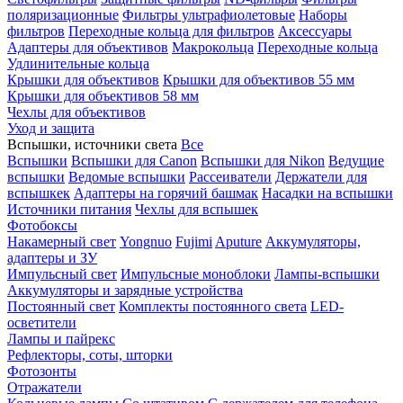
поляризационные
Фильтры ультрафиолетовые
Наборы
фильтров
Переходные кольца для фильтров
Аксессуары
Адаптеры для объективов
Макрокольца
Переходные кольца
Удлинительные кольца
Крышки для объективов
Крышки для объективов 55 мм
Крышки для объективов 58 мм
Чехлы для объективов
Уход и защита
Вспышки, источники света
Все
Вспышки
Вспышки для Canon
Вспышки для Nikon
Ведущие
вспышки
Ведомые вспышки
Рассеиватели
Держатели для
вспышкек
Адаптеры на горячий башмак
Насадки на вспышки
Источники питания
Чехлы для вспышек
Фотобоксы
Накамерный свет
Yongnuo
Fujimi
Aputure
Аккумуляторы,
адаптеры и ЗУ
Импульсный свет
Импульсные моноблоки
Лампы-вспышки
Аккумуляторы и зарядные устройства
Постоянный свет
Комплекты постоянного света
LED-
осветители
Лампы и пайрекс
Рефлекторы, соты, шторки
Фотозонты
Отражатели