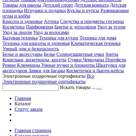
Товары для школы
Детский спорт
Детская комната
Детская
площадка
Игрушки и подарки
Куклы и пупсы
Развивающие
игры и хобби
Красота и здоровье
Аптека
Средства и предметы гигиены
Косметика
Парфюмерия
Бритье и депиляция
Уход за телом
Уход за лицом
Уход за волосами
Бытовая техника
Техника для кухни
Техника для дома
Техника для красоты и здоровья
Климатическая техника
Умный дом и безопасность
Белье и аксессуары
Белье
Солнцезащитные очки
Зонты
Кошельки, визитницы, кисеты
Сумки
Чемоданы
Портфели
Ремни
Ключницы
Умные ручки и блокноты
Шкатулки для
аксессуаров
Замки для багажа
Косметички и бьюти-кейсы
Электронные подарочные сертификаты
Все
Электронные подарочные сертификаты
Искать товары ...
Главная
Каталог
Статус заказа
Главная страница
Каталог товаров