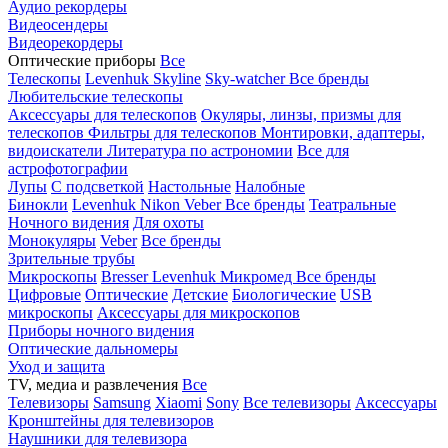
Аудио рекордеры
Видеосендеры
Видеорекордеры
Оптические приборы
Все
Телескопы
Levenhuk Skyline
Sky-watcher
Все бренды
Любительские телескопы
Аксессуары для телескопов
Окуляры, линзы, призмы для
телескопов
Фильтры для телескопов
Монтировки, адаптеры,
видоискатели
Литература по астрономии
Все для
астрофотографии
Лупы
С подсветкой
Настольные
Налобные
Бинокли
Levenhuk
Nikon
Veber
Все бренды
Театральные
Ночного видения
Для охоты
Монокуляры
Veber
Все бренды
Зрительные трубы
Микроскопы
Bresser
Levenhuk
Микромед
Все бренды
Цифровые
Оптические
Детские
Биологические
USB
микроскопы
Аксессуары для микроскопов
Приборы ночного видения
Оптические дальномеры
Уход и защита
TV, медиа и развлечения
Все
Телевизоры
Samsung
Xiaomi
Sony
Все телевизоры
Аксессуары
Кронштейны для телевизоров
Наушники для телевизора