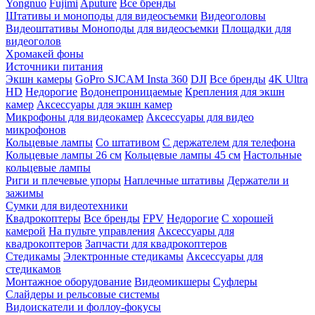
Yongnuo
Fujimi
Aputure
Все бренды
Штативы и моноподы для видеосъемки
Видеоголовы
Видеоштативы
Моноподы для видеосъемки
Площадки для
видеоголов
Хромакей фоны
Источники питания
Экшн камеры
GoPro
SJCAM
Insta 360
DJI
Все бренды
4K Ultra
HD
Недорогие
Водонепроницаемые
Крепления для экшн
камер
Аксессуары для экшн камер
Микрофоны для видеокамер
Аксессуары для видео
микрофонов
Кольцевые лампы
Со штативом
C держателем для телефона
Кольцевые лампы 26 см
Кольцевые лампы 45 см
Настольные
кольцевые лампы
Риги и плечевые упоры
Наплечные штативы
Держатели и
зажимы
Сумки для видеотехники
Квадрокоптеры
Все бренды
FPV
Недорогие
С хорошей
камерой
На пульте управления
Аксессуары для
квадрокоптеров
Запчасти для квадрокоптеров
Стедикамы
Электронные стедикамы
Аксессуары для
стедикамов
Монтажное оборудование
Видеомикшеры
Суфлеры
Слайдеры и рельсовые системы
Видоискатели и фоллоу-фокусы