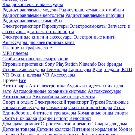
Квадрокоптеры и аксессуары
Радиоуправляемые модели
Радиоуправляемые автомобили
Радиоуправляемые вертолёты
Радиоуправляемые игрушки
Радиоуправляемые самолёты
Электротранспорт
Гироскутеры
Электросамокаты
Запчасти и
аксессуары для электротранспорта
Электронные книги и аксессуары
Электронные книги
Аксессуары для электронных книг
Планшеты графические
MP3 плееры
Стабилизаторы для смартфонов
Игровые приставки
Sony PlayStation
Nintendo
Все бренды
Игровые аксессуары
Геймпады
Гарнитуры
Рули, педали, КПП
VR
Очки и шлемы VR
Аксессуары
Прочее
Все
Автотовары
Автоэлектроника
Аудио- и видеотехника для
авто
Автомобильные охранные системы
Автоаксессуары
Автозапчасти
Автомобильные инструменты
Спорт и отдых
Электрический транспорт
Туризм
Роликовые
коньки и аксессуары
Самокаты
Скейты и лонгборды
Игры
Единоборства
Фитнес и тренажеры
Командные виды спорта
Охота и рыбалка
Водный спорт
Велоспорт
Дом, дача, ремонт
Строительство и ремонт
Товары для дома
Детские товары
Детские коляски
Питание и кормление
Уход и
гигиена
Товары для новорождённых
Детские автокресла