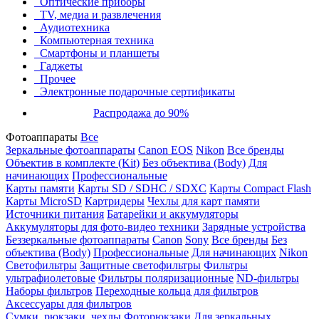
Оптические приборы
TV, медиа и развлечения
Аудиотехника
Компьютерная техника
Смартфоны и планшеты
Гаджеты
Прочее
Электронные подарочные сертификаты
Распродажа до 90%
Фотоаппараты
Все
Зеркальные фотоаппараты
Canon EOS
Nikon
Все бренды
Объектив в комплекте (Kit)
Без объектива (Body)
Для
начинающих
Профессиональные
Карты памяти
Карты SD / SDHC / SDXC
Карты Compact Flash
Карты MicroSD
Картридеры
Чехлы для карт памяти
Источники питания
Батарейки и аккумуляторы
Аккумуляторы для фото-видео техники
Зарядные устройства
Беззеркальные фотоаппараты
Canon
Sony
Все бренды
Без
объектива (Body)
Профессиональные
Для начинающих
Nikon
Светофильтры
Защитные светофильтры
Фильтры
ультрафиолетовые
Фильтры поляризационные
ND-фильтры
Наборы фильтров
Переходные кольца для фильтров
Аксессуары для фильтров
Сумки, рюкзаки, чехлы
Фоторюкзаки
Для зеркальных