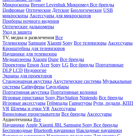
Микроскопы
Bresser
Levenhuk
Микромед
Все бренды
Цифровые
Оптические
Детские
Биологические
USB
микроскопы
Аксессуары для микроскопов
Приборы ночного видения
Оптические дальномеры
Уход и защита
TV, медиа и развлечения
Все
Телевизоры
Samsung
Xiaomi
Sony
Все телевизоры
Аксессуары
Кронштейны для телевизоров
Наушники для телевизора
Медиаплееры
Xiaomi
Dune
Все бренды
Проекторы
Epson
Acer
Sony
LG
Все бренды
Портативные
DLP
LCD
Недорогие
Экраны для проекторов
Стационарная акустика
Акустические системы
Музыкальные
системы
Сабвуферы
Саундбары
Портативная акустика
Портативные колонки
Игровые приставки
Sony PlayStation
Nintendo
Все бренды
Игровые аксессуары
Геймпады
Гарнитуры
Рули, педали, КПП
VR
Шлемы и очки VR
Аксессуары
Виниловые проигрыватели
Все бренды
Аксессуары
Аудиотехника
Все
Наушники
Apple
Xiaomi
JBL
Samsung
Sony
Все бренды
Беспроводные
Bluetooth наушники
Накладные наушники
Вставные наушники
Наушники-вкладыши
Для спорта
С