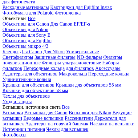
для фотопечати
Расходные материалы
Картриджи для Fujifilm Instax
Фотобумага для Polaroid
Фотопленка
Объективы
Все
Объективы для Canon
Для Canon EF/EF-s
Объективы для Nikon
Объективы для Sony E
Объективы для Fujifilm
Объективы микро 4/3
Бленды
Для Canon
Для Nikon
Универсальные
Светофильтры
Защитные фильтры
ND-фильры
Фильтры
поляризационные
Фильтры ультрафиолетовые
Наборы
фильтров
Переходные кольца для фильтров
Аксессуары
Адаптеры для объективов
Макрокольца
Переходные кольца
Удлинительные кольца
Крышки для объективов
Крышки для объективов 55 мм
Крышки для объективов 58 мм
Чехлы для объективов
Уход и защита
Вспышки, источники света
Все
Вспышки
Вспышки для Canon
Вспышки для Nikon
Ведущие
вспышки
Ведомые вспышки
Рассеиватели
Держатели для
вспышкек
Адаптеры на горячий башмак
Насадки на вспышки
Источники питания
Чехлы для вспышек
Фотобоксы