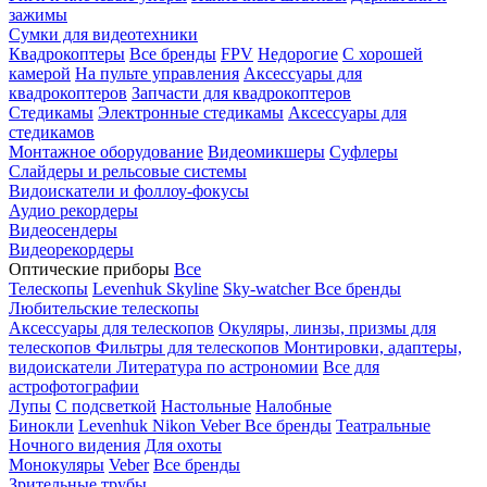
зажимы
Сумки для видеотехники
Квадрокоптеры
Все бренды
FPV
Недорогие
С хорошей
камерой
На пульте управления
Аксессуары для
квадрокоптеров
Запчасти для квадрокоптеров
Стедикамы
Электронные стедикамы
Аксессуары для
стедикамов
Монтажное оборудование
Видеомикшеры
Суфлеры
Слайдеры и рельсовые системы
Видоискатели и фоллоу-фокусы
Аудио рекордеры
Видеосендеры
Видеорекордеры
Оптические приборы
Все
Телескопы
Levenhuk Skyline
Sky-watcher
Все бренды
Любительские телескопы
Аксессуары для телескопов
Окуляры, линзы, призмы для
телескопов
Фильтры для телескопов
Монтировки, адаптеры,
видоискатели
Литература по астрономии
Все для
астрофотографии
Лупы
С подсветкой
Настольные
Налобные
Бинокли
Levenhuk
Nikon
Veber
Все бренды
Театральные
Ночного видения
Для охоты
Монокуляры
Veber
Все бренды
Зрительные трубы