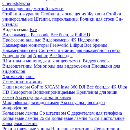
Спецэффекты
Столы для предметной съемки
Стойки и журавли
Стойки для освещения
Журавли
Стойки
универсальные
Штанги, перекладины
Ролики для стоек
Си-
Стенды
Видеосъемка
Все
Видеокамеры
Panasonic
Все бренды
Full HD
Профессиональные
Видеокамеры 4K
Недорогие
Накамерные мониторы
Feelworld
Lilliput
Все бренды
Накамерный свет
Системы питания для накамерного света
Yongnuo
Fujimi
Aputure
Все бренды
Штативы и моноподы для видеосъемки
Видеоголовы
Видеоштативы
Моноподы для видеосъемки
Площадки для
видеоголов
Хромакей фоны
Источники питания
Экшн камеры
GoPro
SJCAM
Insta 360
DJI
Все бренды
4K Ultra
HD
Недорогие
Водонепроницаемые
Крепления для экшн
камер
Аксессуары для экшн камер
Микрофоны для видеокамер
Аксессуары для видео
микрофонов
Кольцевые лампы
Со штативом
C держателем для телефона
Кольцевые лампы 26 см
Кольцевые лампы 45 см
Настольные
кольцевые лампы
Риги и плечевые упоры
Наплечные штативы
Держатели и