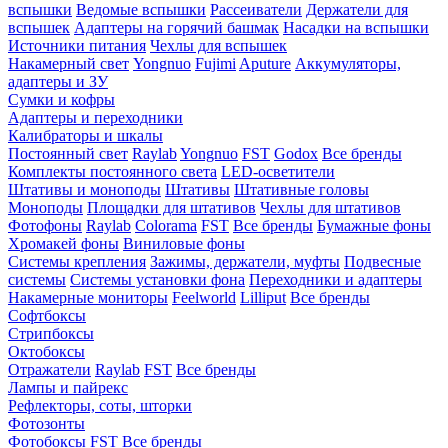
вспышки
Ведомые вспышки
Рассеиватели
Держатели для
вспышек
Адаптеры на горячий башмак
Насадки на вспышки
Источники питания
Чехлы для вспышек
Накамерный свет
Yongnuo
Fujimi
Aputure
Аккумуляторы,
адаптеры и ЗУ
Сумки и кофры
Адаптеры и переходники
Калибраторы и шкалы
Постоянный свет
Raylab
Yongnuo
FST
Godox
Все бренды
Комплекты постоянного света
LED-осветители
Штативы и моноподы
Штативы
Штативные головы
Моноподы
Площадки для штативов
Чехлы для штативов
Фотофоны
Raylab
Colorama
FST
Все бренды
Бумажные фоны
Хромакей фоны
Виниловые фоны
Системы крепления
Зажимы, держатели, муфты
Подвесные
системы
Системы установки фона
Переходники и адаптеры
Накамерные мониторы
Feelworld
Lilliput
Все бренды
Софтбоксы
Стрипбоксы
Октобоксы
Отражатели
Raylab
FST
Все бренды
Лампы и пайрекс
Рефлекторы, соты, шторки
Фотозонты
Фотобоксы
FST
Все бренды