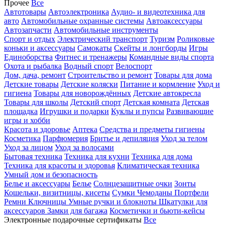
Прочее
Все
Автотовары
Автоэлектроника
Аудио- и видеотехника для
авто
Автомобильные охранные системы
Автоаксессуары
Автозапчасти
Автомобильные инструменты
Спорт и отдых
Электрический транспорт
Туризм
Роликовые
коньки и аксессуары
Самокаты
Скейты и лонгборды
Игры
Единоборства
Фитнес и тренажеры
Командные виды спорта
Охота и рыбалка
Водный спорт
Велоспорт
Дом, дача, ремонт
Строительство и ремонт
Товары для дома
Детские товары
Детские коляски
Питание и кормление
Уход и
гигиена
Товары для новорождённых
Детские автокресла
Товары для школы
Детский спорт
Детская комната
Детская
площадка
Игрушки и подарки
Куклы и пупсы
Развивающие
игры и хобби
Красота и здоровье
Аптека
Средства и предметы гигиены
Косметика
Парфюмерия
Бритье и депиляция
Уход за телом
Уход за лицом
Уход за волосами
Бытовая техника
Техника для кухни
Техника для дома
Техника для красоты и здоровья
Климатическая техника
Умный дом и безопасность
Белье и аксессуары
Белье
Солнцезащитные очки
Зонты
Кошельки, визитницы, кисеты
Сумки
Чемоданы
Портфели
Ремни
Ключницы
Умные ручки и блокноты
Шкатулки для
аксессуаров
Замки для багажа
Косметички и бьюти-кейсы
Электронные подарочные сертификаты
Все