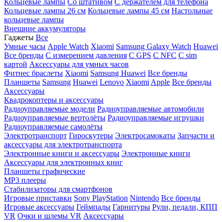
Кольцевые лампы
Со штативом
C держателем для телефона
Кольцевые лампы 26 см
Кольцевые лампы 45 см
Настольные
кольцевые лампы
Внешние аккумуляторы
Гаджеты
Все
Умные часы
Apple Watch
Xiaomi
Samsung Galaxy Watch
Huawei
Все бренды
C измерением давления
C GPS
C NFC
C sim
картой
Аксессуары для умных часов
Фитнес браслеты
Xiaomi
Samsung
Huawei
Все бренды
Планшеты
Samsung
Huawei
Lenovo
Xiaomi
Apple
Все бренды
Аксессуары
Квадрокоптеры и аксессуары
Радиоуправляемые модели
Радиоуправляемые автомобили
Радиоуправляемые вертолёты
Радиоуправляемые игрушки
Радиоуправляемые самолёты
Электротранспорт
Гироскутеры
Электросамокаты
Запчасти и
аксессуары для электротранспорта
Электронные книги и аксессуары
Электронные книги
Аксессуары для электронных книг
Планшеты графические
MP3 плееры
Стабилизаторы для смартфонов
Игровые приставки
Sony PlayStation
Nintendo
Все бренды
Игровые аксессуары
Геймпады
Гарнитуры
Рули, педали, КПП
VR
Очки и шлемы VR
Аксессуары