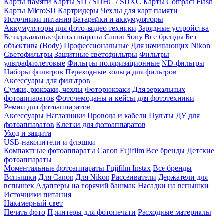
Карты памяти
Карты SD / SDHC / SDXC
Карты Compact Flash
Карты MicroSD
Картридеры
Чехлы для карт памяти
Источники питания
Батарейки и аккумуляторы
Аккумуляторы для фото-видео техники
Зарядные устройства
Беззеркальные фотоаппараты
Canon
Sony
Все бренды
Без
объектива (Body)
Профессиональные
Для начинающих
Nikon
Светофильтры
Защитные светофильтры
Фильтры
ультрафиолетовые
Фильтры поляризационные
ND-фильтры
Наборы фильтров
Переходные кольца для фильтров
Аксессуары для фильтров
Сумки, рюкзаки, чехлы
Фоторюкзаки
Для зеркальных
фотоаппаратов
Фоточемоданы и кейсы для фототехники
Ремни для фотоаппаратов
Аксессуары
Наглазники
Провода и кабели
Пульты ДУ для
фотоаппаратов
Клетки для фотоаппаратов
Уход и защита
USB-накопители и флэшки
Компактные фотоаппараты
Canon
Fujifilm
Все бренды
Детские
фотоаппараты
Моментальные фотоаппараты
Fujifilm Instax
Все бренды
Вспышки
Для Canon
Для Nikon
Рассеиватели
Держатели для
вспышек
Адаптеры на горячий башмак
Насадки на вспышки
Источники питания
Накамерный свет
Печать фото
Принтеры для фотопечати
Расходные материалы