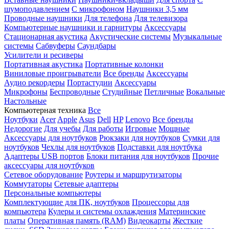
шумоподавлением
С микрофоном
Наушники 3,5 мм
Проводные наушники
Для телефона
Для телевизора
Компьютерные наушники и гарнитуры
Аксессуары
Стационарная акустика
Акустические системы
Музыкальные
системы
Сабвуферы
Саундбары
Усилители и ресиверы
Портативная акустика
Портативные колонки
Виниловые проигрыватели
Все бренды
Аксессуары
Аудио рекордеры
Портастудии
Аксессуары
Микрофоны
Беспроводные
Студийные
Петличные
Вокальные
Настольные
Компьютерная техника
Все
Ноутбуки
Acer
Apple
Asus
Dell
HP
Lenovo
Все бренды
Недорогие
Для учебы
Для работы
Игровые
Мощные
Аксессуары для ноутбуков
Рюкзаки для ноутбуков
Сумки для
ноутбуков
Чехлы для ноутбуков
Подставки для ноутбука
Адаптеры USB портов
Блоки питания для ноутбуков
Прочие
аксессуары для ноутбуков
Сетевое оборудование
Роутеры и маршрутизаторы
Коммутаторы
Сетевые адаптеры
Персональные компьютеры
Комплектующие для ПК, ноутбуков
Процессоры для
компьютера
Кулеры и системы охлаждения
Материнские
платы
Оперативная память (RAM)
Видеокарты
Жесткие