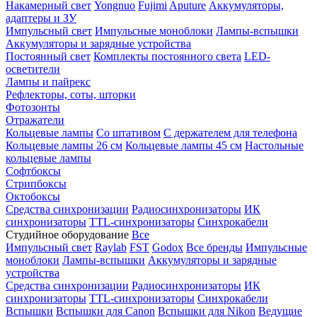
Накамерный свет
Yongnuo
Fujimi
Aputure
Аккумуляторы,
адаптеры и ЗУ
Импульсный свет
Импульсные моноблоки
Лампы-вспышки
Аккумуляторы и зарядные устройства
Постоянный свет
Комплекты постоянного света
LED-
осветители
Лампы и пайрекс
Рефлекторы, соты, шторки
Фотозонты
Отражатели
Кольцевые лампы
Со штативом
С держателем для телефона
Кольцевые лампы 26 см
Кольцевые лампы 45 см
Настольные
кольцевые лампы
Софтбоксы
Стрипбоксы
Октобоксы
Средства синхронизации
Радиосинхронизаторы
ИК
синхронизаторы
TTL-синхронизаторы
Синхрокабели
Студийное оборудование
Все
Импульсный свет
Raylab
FST
Godox
Все бренды
Импульсные
моноблоки
Лампы-вспышки
Аккумуляторы и зарядные
устройства
Средства синхронизации
Радиосинхронизаторы
ИК
синхронизаторы
TTL-синхронизаторы
Синхрокабели
Вспышки
Вспышки для Canon
Вспышки для Nikon
Ведущие