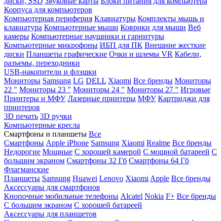
диски, SSD
Звуковые карты
Блоки питания для компьютера
Корпуса для компьютеров
Компьютерная периферия
Клавиатуры
Комплекты мышь и
клавиатура
Компьютерные мыши
Коврики для мыши
Веб
камеры
Компьютерные наушники и гарнитуры
Компьютерные микрофоны
ИБП для ПК
Внешние жесткие
диски
Планшеты графические
Очки и шлемы VR
Кабели,
разъемы, переходники
USB-накопители и флэшки
Мониторы
Samsung
LG
DELL
Xiaomi
Все бренды
Мониторы
22 "
Мониторы 23 "
Мониторы 24 "
Мониторы 27 "
Игровые
Принтеры и МФУ
Лазерные принтеры
МФУ
Картриджи для
принтеров
3D печать
3D ручки
Компьютерные кресла
Смартфоны и планшеты
Все
Смартфоны
Apple iPhone
Samsung
Xiaomi
Realme
Все бренды
Недорогие
Мощные
С хорошей камерой
С мощной батареей
С
большим экраном
Смартфоны 32 Гб
Смартфоны 64 Гб
Флагманские
Планшеты
Samsung
Huawei
Lenovo
Xiaomi
Apple
Все бренды
Аксессуары для смартфонов
Кнопочные мобильные телефоны
Alcatel
Nokia
F+
Все бренды
С большим экраном
С хорошей батареей
Аксессуары для планшетов