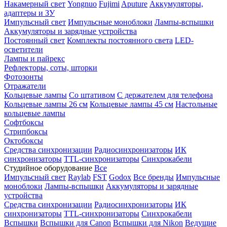
Накамерный свет
Yongnuo
Fujimi
Aputure
Аккумуляторы,
адаптеры и ЗУ
Импульсный свет
Импульсные моноблоки
Лампы-вспышки
Аккумуляторы и зарядные устройства
Постоянный свет
Комплекты постоянного света
LED-
осветители
Лампы и пайрекс
Рефлекторы, соты, шторки
Фотозонты
Отражатели
Кольцевые лампы
Со штативом
С держателем для телефона
Кольцевые лампы 26 см
Кольцевые лампы 45 см
Настольные
кольцевые лампы
Софтбоксы
Стрипбоксы
Октобоксы
Средства синхронизации
Радиосинхронизаторы
ИК
синхронизаторы
TTL-синхронизаторы
Синхрокабели
Студийное оборудование
Все
Импульсный свет
Raylab
FST
Godox
Все бренды
Импульсные
моноблоки
Лампы-вспышки
Аккумуляторы и зарядные
устройства
Средства синхронизации
Радиосинхронизаторы
ИК
синхронизаторы
TTL-синхронизаторы
Синхрокабели
Вспышки
Вспышки для Canon
Вспышки для Nikon
Ведущие