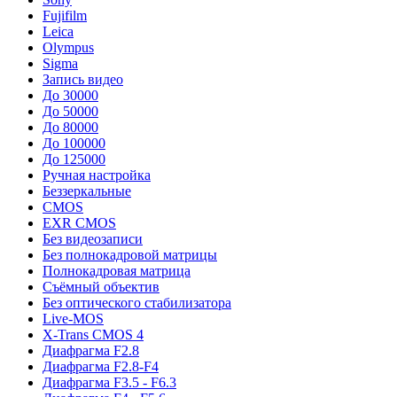
Fujifilm
Leica
Olympus
Sigma
Запись видео
До 30000
До 50000
До 80000
До 100000
До 125000
Ручная настройка
Беззеркальные
CMOS
EXR CMOS
Без видеозаписи
Без полнокадровой матрицы
Полнокадровая матрица
Съёмный объектив
Без оптического стабилизатора
Live-MOS
X-Trans CMOS 4
Диафрагма F2.8
Диафрагма F2.8-F4
Диафрагма F3.5 - F6.3