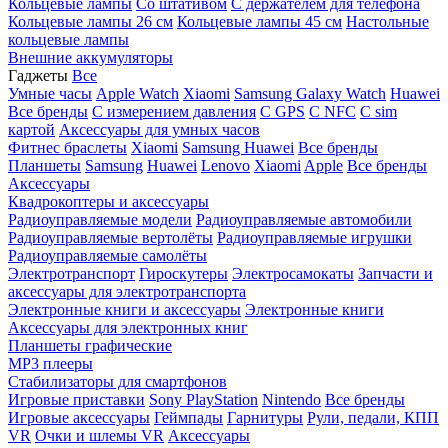
Кольцевые лампы
Со штативом
C держателем для телефона
Кольцевые лампы 26 см
Кольцевые лампы 45 см
Настольные
кольцевые лампы
Внешние аккумуляторы
Гаджеты
Все
Умные часы
Apple Watch
Xiaomi
Samsung Galaxy Watch
Huawei
Все бренды
C измерением давления
C GPS
C NFC
C sim
картой
Аксессуары для умных часов
Фитнес браслеты
Xiaomi
Samsung
Huawei
Все бренды
Планшеты
Samsung
Huawei
Lenovo
Xiaomi
Apple
Все бренды
Аксессуары
Квадрокоптеры и аксессуары
Радиоуправляемые модели
Радиоуправляемые автомобили
Радиоуправляемые вертолёты
Радиоуправляемые игрушки
Радиоуправляемые самолёты
Электротранспорт
Гироскутеры
Электросамокаты
Запчасти и
аксессуары для электротранспорта
Электронные книги и аксессуары
Электронные книги
Аксессуары для электронных книг
Планшеты графические
MP3 плееры
Стабилизаторы для смартфонов
Игровые приставки
Sony PlayStation
Nintendo
Все бренды
Игровые аксессуары
Геймпады
Гарнитуры
Рули, педали, КПП
VR
Очки и шлемы VR
Аксессуары