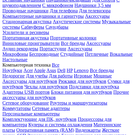
шумоподавлением
С микрофоном
Наушники 3,5 мм
Проводные наушники
Для телефона
Для телевизора
Компьютерные наушники и гарнитуры
Аксессуары
Стационарная акустика
Акустические системы
Музыкальные
системы
Сабвуферы
Саундбары
Усилители и ресиверы
Портативная акустика
Портативные колонки
Виниловые проигрыватели
Все бренды
Аксессуары
Аудио рекордеры
Портастудии
Аксессуары
Микрофоны
Беспроводные
Студийные
Петличные
Вокальные
Настольные
Компьютерная техника
Все
Ноутбуки
Acer
Apple
Asus
Dell
HP
Lenovo
Все бренды
Недорогие
Для учебы
Для работы
Игровые
Мощные
Аксессуары для ноутбуков
Рюкзаки для ноутбуков
Сумки для
ноутбуков
Чехлы для ноутбуков
Подставки для ноутбука
Адаптеры USB портов
Блоки питания для ноутбуков
Прочие
аксессуары для ноутбуков
Сетевое оборудование
Роутеры и маршрутизаторы
Коммутаторы
Сетевые адаптеры
Персональные компьютеры
Комплектующие для ПК, ноутбуков
Процессоры для
компьютера
Кулеры и системы охлаждения
Материнские
платы
Оперативная память (RAM)
Видеокарты
Жесткие