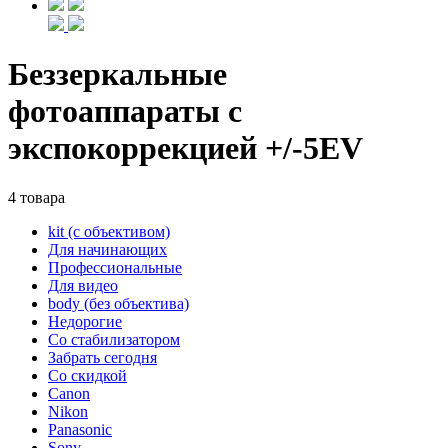
Беззеркальные
фотоаппараты с
экспокоррекцией +/-5EV
4 товара
kit (с объективом)
Для начинающих
Профессиональные
Для видео
body (без объектива)
Недорогие
Со стабилизатором
Забрать сегодня
Со скидкой
Canon
Nikon
Panasonic
Sony