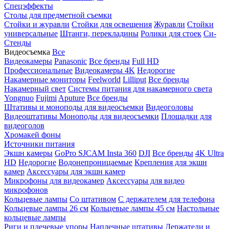
Спецэффекты
Столы для предметной съемки
Стойки и журавли
Стойки для освещения
Журавли
Стойки
универсальные
Штанги, перекладины
Ролики для стоек
Си-
Стенды
Видеосъемка
Все
Видеокамеры
Panasonic
Все бренды
Full HD
Профессиональные
Видеокамеры 4K
Недорогие
Накамерные мониторы
Feelworld
Lilliput
Все бренды
Накамерный свет
Системы питания для накамерного света
Yongnuo
Fujimi
Aputure
Все бренды
Штативы и моноподы для видеосъемки
Видеоголовы
Видеоштативы
Моноподы для видеосъемки
Площадки для
видеоголов
Хромакей фоны
Источники питания
Экшн камеры
GoPro
SJCAM
Insta 360
DJI
Все бренды
4K Ultra
HD
Недорогие
Водонепроницаемые
Крепления для экшн
камер
Аксессуары для экшн камер
Микрофоны для видеокамер
Аксессуары для видео
микрофонов
Кольцевые лампы
Со штативом
C держателем для телефона
Кольцевые лампы 26 см
Кольцевые лампы 45 см
Настольные
кольцевые лампы
Риги и плечевые упоры
Наплечные штативы
Держатели и