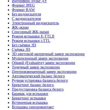
Интерфейс пульт ДУ
Формат JPEG
Формат RAW
Без видоискателя
С видоискателем
Электронный видоискатель
ЖК-экран
Сенсорный ЖК-экран
Режим вспышки E-TTLII
Режим вспышки i-TTL
Без съёмки 3D
Съёмка 3D
3D цветовой матричный замер экспозиции
Мультизонный замер экспозиции
Общий (Evaluative) замер экспозиции
Точечный замер экспозиции
Центровзвешенный замер экспозиции
Автоматический баланс белого
Ручная установка баланса белого
Брекетинг баланс белого
Предустановка баланса белого
Башмак для вспышки
Брекетинг вспышки
Встроенная вспышка
Вспышка синхроконтакт