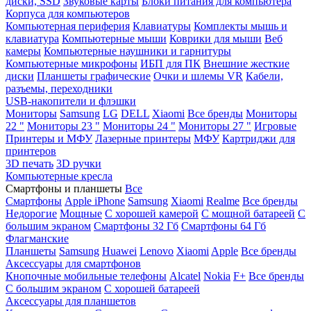
диски, SSD
Звуковые карты
Блоки питания для компьютера
Корпуса для компьютеров
Компьютерная периферия
Клавиатуры
Комплекты мышь и
клавиатура
Компьютерные мыши
Коврики для мыши
Веб
камеры
Компьютерные наушники и гарнитуры
Компьютерные микрофоны
ИБП для ПК
Внешние жесткие
диски
Планшеты графические
Очки и шлемы VR
Кабели,
разъемы, переходники
USB-накопители и флэшки
Мониторы
Samsung
LG
DELL
Xiaomi
Все бренды
Мониторы
22 "
Мониторы 23 "
Мониторы 24 "
Мониторы 27 "
Игровые
Принтеры и МФУ
Лазерные принтеры
МФУ
Картриджи для
принтеров
3D печать
3D ручки
Компьютерные кресла
Смартфоны и планшеты
Все
Смартфоны
Apple iPhone
Samsung
Xiaomi
Realme
Все бренды
Недорогие
Мощные
С хорошей камерой
С мощной батареей
С
большим экраном
Смартфоны 32 Гб
Смартфоны 64 Гб
Флагманские
Планшеты
Samsung
Huawei
Lenovo
Xiaomi
Apple
Все бренды
Аксессуары для смартфонов
Кнопочные мобильные телефоны
Alcatel
Nokia
F+
Все бренды
С большим экраном
С хорошей батареей
Аксессуары для планшетов