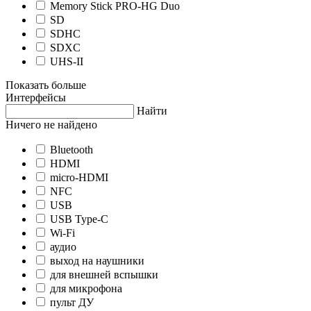
Memory Stick PRO-HG Duo
SD
SDHC
SDXC
UHS-II
Показать больше
Интерфейсы
Найти
Ничего не найдено
Bluetooth
HDMI
micro-HDMI
NFC
USB
USB Type-C
Wi-Fi
аудио
выход на наушники
для внешней вспышки
для микрофона
пульт ДУ