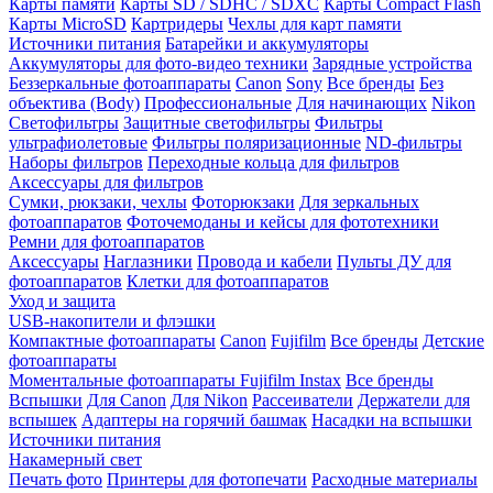
Карты памяти
Карты SD / SDHC / SDXC
Карты Compact Flash
Карты MicroSD
Картридеры
Чехлы для карт памяти
Источники питания
Батарейки и аккумуляторы
Аккумуляторы для фото-видео техники
Зарядные устройства
Беззеркальные фотоаппараты
Canon
Sony
Все бренды
Без
объектива (Body)
Профессиональные
Для начинающих
Nikon
Светофильтры
Защитные светофильтры
Фильтры
ультрафиолетовые
Фильтры поляризационные
ND-фильтры
Наборы фильтров
Переходные кольца для фильтров
Аксессуары для фильтров
Сумки, рюкзаки, чехлы
Фоторюкзаки
Для зеркальных
фотоаппаратов
Фоточемоданы и кейсы для фототехники
Ремни для фотоаппаратов
Аксессуары
Наглазники
Провода и кабели
Пульты ДУ для
фотоаппаратов
Клетки для фотоаппаратов
Уход и защита
USB-накопители и флэшки
Компактные фотоаппараты
Canon
Fujifilm
Все бренды
Детские
фотоаппараты
Моментальные фотоаппараты
Fujifilm Instax
Все бренды
Вспышки
Для Canon
Для Nikon
Рассеиватели
Держатели для
вспышек
Адаптеры на горячий башмак
Насадки на вспышки
Источники питания
Накамерный свет
Печать фото
Принтеры для фотопечати
Расходные материалы