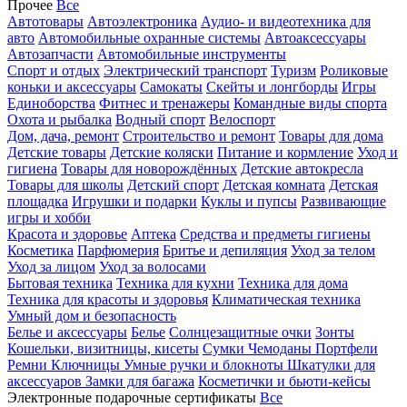
Прочее
Все
Автотовары
Автоэлектроника
Аудио- и видеотехника для
авто
Автомобильные охранные системы
Автоаксессуары
Автозапчасти
Автомобильные инструменты
Спорт и отдых
Электрический транспорт
Туризм
Роликовые
коньки и аксессуары
Самокаты
Скейты и лонгборды
Игры
Единоборства
Фитнес и тренажеры
Командные виды спорта
Охота и рыбалка
Водный спорт
Велоспорт
Дом, дача, ремонт
Строительство и ремонт
Товары для дома
Детские товары
Детские коляски
Питание и кормление
Уход и
гигиена
Товары для новорождённых
Детские автокресла
Товары для школы
Детский спорт
Детская комната
Детская
площадка
Игрушки и подарки
Куклы и пупсы
Развивающие
игры и хобби
Красота и здоровье
Аптека
Средства и предметы гигиены
Косметика
Парфюмерия
Бритье и депиляция
Уход за телом
Уход за лицом
Уход за волосами
Бытовая техника
Техника для кухни
Техника для дома
Техника для красоты и здоровья
Климатическая техника
Умный дом и безопасность
Белье и аксессуары
Белье
Солнцезащитные очки
Зонты
Кошельки, визитницы, кисеты
Сумки
Чемоданы
Портфели
Ремни
Ключницы
Умные ручки и блокноты
Шкатулки для
аксессуаров
Замки для багажа
Косметички и бьюти-кейсы
Электронные подарочные сертификаты
Все