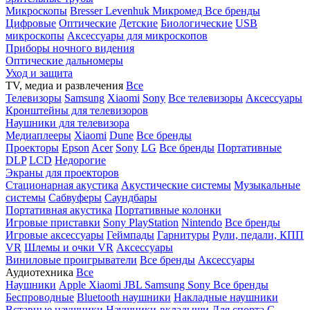
Микроскопы
Bresser
Levenhuk
Микромед
Все бренды
Цифровые
Оптические
Детские
Биологические
USB
микроскопы
Аксессуары для микроскопов
Приборы ночного видения
Оптические дальномеры
Уход и защита
TV, медиа и развлечения
Все
Телевизоры
Samsung
Xiaomi
Sony
Все телевизоры
Аксессуары
Кронштейны для телевизоров
Наушники для телевизора
Медиаплееры
Xiaomi
Dune
Все бренды
Проекторы
Epson
Acer
Sony
LG
Все бренды
Портативные
DLP
LCD
Недорогие
Экраны для проекторов
Стационарная акустика
Акустические системы
Музыкальные
системы
Сабвуферы
Саундбары
Портативная акустика
Портативные колонки
Игровые приставки
Sony PlayStation
Nintendo
Все бренды
Игровые аксессуары
Геймпады
Гарнитуры
Рули, педали, КПП
VR
Шлемы и очки VR
Аксессуары
Виниловые проигрыватели
Все бренды
Аксессуары
Аудиотехника
Все
Наушники
Apple
Xiaomi
JBL
Samsung
Sony
Все бренды
Беспроводные
Bluetooth наушники
Накладные наушники
Вставные наушники
Наушники-вкладыши
Для спорта
С