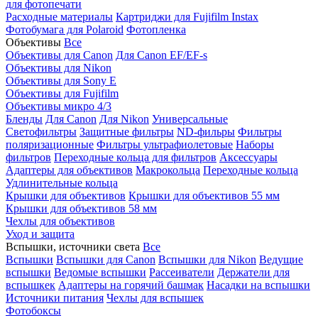
для фотопечати
Расходные материалы
Картриджи для Fujifilm Instax
Фотобумага для Polaroid
Фотопленка
Объективы
Все
Объективы для Canon
Для Canon EF/EF-s
Объективы для Nikon
Объективы для Sony E
Объективы для Fujifilm
Объективы микро 4/3
Бленды
Для Canon
Для Nikon
Универсальные
Светофильтры
Защитные фильтры
ND-фильры
Фильтры
поляризационные
Фильтры ультрафиолетовые
Наборы
фильтров
Переходные кольца для фильтров
Аксессуары
Адаптеры для объективов
Макрокольца
Переходные кольца
Удлинительные кольца
Крышки для объективов
Крышки для объективов 55 мм
Крышки для объективов 58 мм
Чехлы для объективов
Уход и защита
Вспышки, источники света
Все
Вспышки
Вспышки для Canon
Вспышки для Nikon
Ведущие
вспышки
Ведомые вспышки
Рассеиватели
Держатели для
вспышкек
Адаптеры на горячий башмак
Насадки на вспышки
Источники питания
Чехлы для вспышек
Фотобоксы