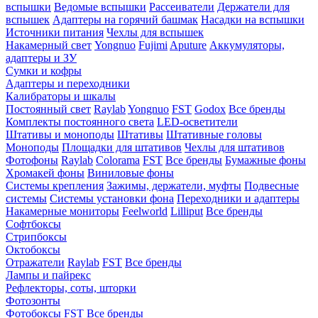
вспышки
Ведомые вспышки
Рассеиватели
Держатели для
вспышек
Адаптеры на горячий башмак
Насадки на вспышки
Источники питания
Чехлы для вспышек
Накамерный свет
Yongnuo
Fujimi
Aputure
Аккумуляторы,
адаптеры и ЗУ
Сумки и кофры
Адаптеры и переходники
Калибраторы и шкалы
Постоянный свет
Raylab
Yongnuo
FST
Godox
Все бренды
Комплекты постоянного света
LED-осветители
Штативы и моноподы
Штативы
Штативные головы
Моноподы
Площадки для штативов
Чехлы для штативов
Фотофоны
Raylab
Colorama
FST
Все бренды
Бумажные фоны
Хромакей фоны
Виниловые фоны
Системы крепления
Зажимы, держатели, муфты
Подвесные
системы
Системы установки фона
Переходники и адаптеры
Накамерные мониторы
Feelworld
Lilliput
Все бренды
Софтбоксы
Стрипбоксы
Октобоксы
Отражатели
Raylab
FST
Все бренды
Лампы и пайрекс
Рефлекторы, соты, шторки
Фотозонты
Фотобоксы
FST
Все бренды