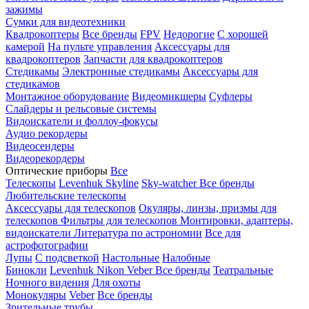
зажимы
Сумки для видеотехники
Квадрокоптеры
Все бренды
FPV
Недорогие
С хорошей
камерой
На пульте управления
Аксессуары для
квадрокоптеров
Запчасти для квадрокоптеров
Стедикамы
Электронные стедикамы
Аксессуары для
стедикамов
Монтажное оборудование
Видеомикшеры
Суфлеры
Слайдеры и рельсовые системы
Видоискатели и фоллоу-фокусы
Аудио рекордеры
Видеосендеры
Видеорекордеры
Оптические приборы
Все
Телескопы
Levenhuk Skyline
Sky-watcher
Все бренды
Любительские телескопы
Аксессуары для телескопов
Окуляры, линзы, призмы для
телескопов
Фильтры для телескопов
Монтировки, адаптеры,
видоискатели
Литература по астрономии
Все для
астрофотографии
Лупы
С подсветкой
Настольные
Налобные
Бинокли
Levenhuk
Nikon
Veber
Все бренды
Театральные
Ночного видения
Для охоты
Монокуляры
Veber
Все бренды
Зрительные трубы