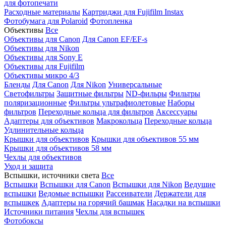
для фотопечати
Расходные материалы
Картриджи для Fujifilm Instax
Фотобумага для Polaroid
Фотопленка
Объективы
Все
Объективы для Canon
Для Canon EF/EF-s
Объективы для Nikon
Объективы для Sony E
Объективы для Fujifilm
Объективы микро 4/3
Бленды
Для Canon
Для Nikon
Универсальные
Светофильтры
Защитные фильтры
ND-фильры
Фильтры
поляризационные
Фильтры ультрафиолетовые
Наборы
фильтров
Переходные кольца для фильтров
Аксессуары
Адаптеры для объективов
Макрокольца
Переходные кольца
Удлинительные кольца
Крышки для объективов
Крышки для объективов 55 мм
Крышки для объективов 58 мм
Чехлы для объективов
Уход и защита
Вспышки, источники света
Все
Вспышки
Вспышки для Canon
Вспышки для Nikon
Ведущие
вспышки
Ведомые вспышки
Рассеиватели
Держатели для
вспышкек
Адаптеры на горячий башмак
Насадки на вспышки
Источники питания
Чехлы для вспышек
Фотобоксы