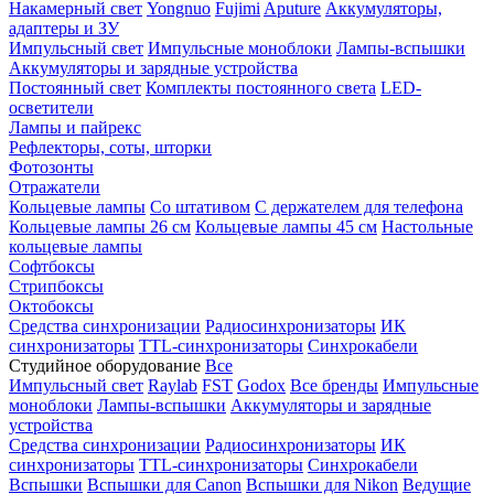
Накамерный свет
Yongnuo
Fujimi
Aputure
Аккумуляторы,
адаптеры и ЗУ
Импульсный свет
Импульсные моноблоки
Лампы-вспышки
Аккумуляторы и зарядные устройства
Постоянный свет
Комплекты постоянного света
LED-
осветители
Лампы и пайрекс
Рефлекторы, соты, шторки
Фотозонты
Отражатели
Кольцевые лампы
Со штативом
С держателем для телефона
Кольцевые лампы 26 см
Кольцевые лампы 45 см
Настольные
кольцевые лампы
Софтбоксы
Стрипбоксы
Октобоксы
Средства синхронизации
Радиосинхронизаторы
ИК
синхронизаторы
TTL-синхронизаторы
Синхрокабели
Студийное оборудование
Все
Импульсный свет
Raylab
FST
Godox
Все бренды
Импульсные
моноблоки
Лампы-вспышки
Аккумуляторы и зарядные
устройства
Средства синхронизации
Радиосинхронизаторы
ИК
синхронизаторы
TTL-синхронизаторы
Синхрокабели
Вспышки
Вспышки для Canon
Вспышки для Nikon
Ведущие