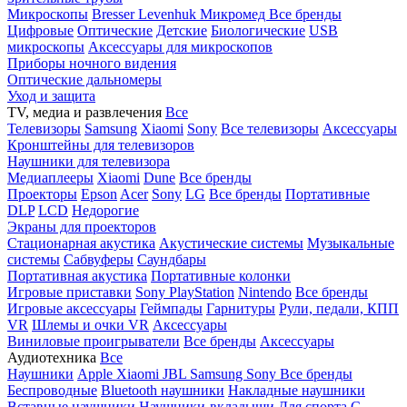
Микроскопы
Bresser
Levenhuk
Микромед
Все бренды
Цифровые
Оптические
Детские
Биологические
USB
микроскопы
Аксессуары для микроскопов
Приборы ночного видения
Оптические дальномеры
Уход и защита
TV, медиа и развлечения
Все
Телевизоры
Samsung
Xiaomi
Sony
Все телевизоры
Аксессуары
Кронштейны для телевизоров
Наушники для телевизора
Медиаплееры
Xiaomi
Dune
Все бренды
Проекторы
Epson
Acer
Sony
LG
Все бренды
Портативные
DLP
LCD
Недорогие
Экраны для проекторов
Стационарная акустика
Акустические системы
Музыкальные
системы
Сабвуферы
Саундбары
Портативная акустика
Портативные колонки
Игровые приставки
Sony PlayStation
Nintendo
Все бренды
Игровые аксессуары
Геймпады
Гарнитуры
Рули, педали, КПП
VR
Шлемы и очки VR
Аксессуары
Виниловые проигрыватели
Все бренды
Аксессуары
Аудиотехника
Все
Наушники
Apple
Xiaomi
JBL
Samsung
Sony
Все бренды
Беспроводные
Bluetooth наушники
Накладные наушники
Вставные наушники
Наушники-вкладыши
Для спорта
С