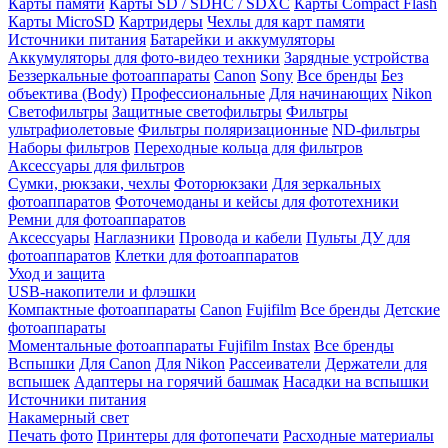
Карты памяти
Карты SD / SDHC / SDXC
Карты Compact Flash
Карты MicroSD
Картридеры
Чехлы для карт памяти
Источники питания
Батарейки и аккумуляторы
Аккумуляторы для фото-видео техники
Зарядные устройства
Беззеркальные фотоаппараты
Canon
Sony
Все бренды
Без
объектива (Body)
Профессиональные
Для начинающих
Nikon
Светофильтры
Защитные светофильтры
Фильтры
ультрафиолетовые
Фильтры поляризационные
ND-фильтры
Наборы фильтров
Переходные кольца для фильтров
Аксессуары для фильтров
Сумки, рюкзаки, чехлы
Фоторюкзаки
Для зеркальных
фотоаппаратов
Фоточемоданы и кейсы для фототехники
Ремни для фотоаппаратов
Аксессуары
Наглазники
Провода и кабели
Пульты ДУ для
фотоаппаратов
Клетки для фотоаппаратов
Уход и защита
USB-накопители и флэшки
Компактные фотоаппараты
Canon
Fujifilm
Все бренды
Детские
фотоаппараты
Моментальные фотоаппараты
Fujifilm Instax
Все бренды
Вспышки
Для Canon
Для Nikon
Рассеиватели
Держатели для
вспышек
Адаптеры на горячий башмак
Насадки на вспышки
Источники питания
Накамерный свет
Печать фото
Принтеры для фотопечати
Расходные материалы