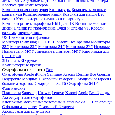
диски, SSD
Звуковые карты
Блоки питания для компьютера
Корпуса для компьютеров
Компьютерная периферия
Клавиатуры
Комплекты мышь и
клавиатура
Компьютерные мыши
Коврики для мыши
Веб
камеры
Компьютерные наушники и гарнитуры
Компьютерные микрофоны
ИБП для ПК
Внешние жесткие
диски
Планшеты графические
Очки и шлемы VR
Кабели,
разъемы, переходники
USB-накопители и флэшки
Мониторы
Samsung
LG
DELL
Xiaomi
Все бренды
Мониторы
22 "
Мониторы 23 "
Мониторы 24 "
Мониторы 27 "
Игровые
Принтеры и МФУ
Лазерные принтеры
МФУ
Картриджи для
принтеров
3D печать
3D ручки
Компьютерные кресла
Смартфоны и планшеты
Все
Смартфоны
Apple iPhone
Samsung
Xiaomi
Realme
Все бренды
Недорогие
Мощные
С хорошей камерой
С мощной батареей
С
большим экраном
Смартфоны 32 Гб
Смартфоны 64 Гб
Флагманские
Планшеты
Samsung
Huawei
Lenovo
Xiaomi
Apple
Все бренды
Аксессуары для смартфонов
Кнопочные мобильные телефоны
Alcatel
Nokia
F+
Все бренды
С большим экраном
С хорошей батареей
Аксессуары для планшетов