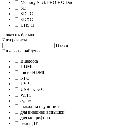
Memory Stick PRO-HG Duo
SD
SDHC
SDXC
UHS-II
Показать больше
Интерфейсы
Найти
Ничего не найдено
Bluetooth
HDMI
micro-HDMI
NFC
USB
USB Type-C
Wi-Fi
аудио
выход на наушники
для внешней вспышки
для микрофона
пульт ДУ