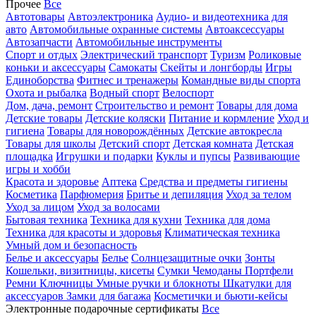
Прочее
Все
Автотовары
Автоэлектроника
Аудио- и видеотехника для
авто
Автомобильные охранные системы
Автоаксессуары
Автозапчасти
Автомобильные инструменты
Спорт и отдых
Электрический транспорт
Туризм
Роликовые
коньки и аксессуары
Самокаты
Скейты и лонгборды
Игры
Единоборства
Фитнес и тренажеры
Командные виды спорта
Охота и рыбалка
Водный спорт
Велоспорт
Дом, дача, ремонт
Строительство и ремонт
Товары для дома
Детские товары
Детские коляски
Питание и кормление
Уход и
гигиена
Товары для новорождённых
Детские автокресла
Товары для школы
Детский спорт
Детская комната
Детская
площадка
Игрушки и подарки
Куклы и пупсы
Развивающие
игры и хобби
Красота и здоровье
Аптека
Средства и предметы гигиены
Косметика
Парфюмерия
Бритье и депиляция
Уход за телом
Уход за лицом
Уход за волосами
Бытовая техника
Техника для кухни
Техника для дома
Техника для красоты и здоровья
Климатическая техника
Умный дом и безопасность
Белье и аксессуары
Белье
Солнцезащитные очки
Зонты
Кошельки, визитницы, кисеты
Сумки
Чемоданы
Портфели
Ремни
Ключницы
Умные ручки и блокноты
Шкатулки для
аксессуаров
Замки для багажа
Косметички и бьюти-кейсы
Электронные подарочные сертификаты
Все