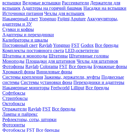
вспышки
Ведомые вспышки
Рассеиватели
Держатели для
вспышек
Адаптеры на горячий башмак
Насадки на вспышки
Источники питания
Чехлы для вспышек
Накамерный свет
Yongnuo
Fujimi
Aputure
Аккумуляторы,
адаптеры и ЗУ
Сумки и кофры
Адаптеры и переходники
Калибраторы и шкалы
Постоянный свет
Raylab
Yongnuo
FST
Godox
Все бренды
Комплекты постоянного света
LED-осветители
Штативы и моноподы
Штативы
Штативные головы
Моноподы
Площадки для штативов
Чехлы для штативов
Фотофоны
Raylab
Colorama
FST
Все бренды
Бумажные фоны
Хромакей фоны
Виниловые фоны
Системы крепления
Зажимы, держатели, муфты
Подвесные
системы
Системы установки фона
Переходники и адаптеры
Накамерные мониторы
Feelworld
Lilliput
Все бренды
Софтбоксы
Стрипбоксы
Октобоксы
Отражатели
Raylab
FST
Все бренды
Лампы и пайрекс
Рефлекторы, соты, шторки
Фотозонты
Фотобоксы
FST
Все бренды