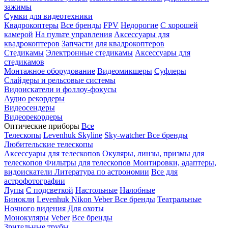
зажимы
Сумки для видеотехники
Квадрокоптеры
Все бренды
FPV
Недорогие
С хорошей
камерой
На пульте управления
Аксессуары для
квадрокоптеров
Запчасти для квадрокоптеров
Стедикамы
Электронные стедикамы
Аксессуары для
стедикамов
Монтажное оборудование
Видеомикшеры
Суфлеры
Слайдеры и рельсовые системы
Видоискатели и фоллоу-фокусы
Аудио рекордеры
Видеосендеры
Видеорекордеры
Оптические приборы
Все
Телескопы
Levenhuk Skyline
Sky-watcher
Все бренды
Любительские телескопы
Аксессуары для телескопов
Окуляры, линзы, призмы для
телескопов
Фильтры для телескопов
Монтировки, адаптеры,
видоискатели
Литература по астрономии
Все для
астрофотографии
Лупы
С подсветкой
Настольные
Налобные
Бинокли
Levenhuk
Nikon
Veber
Все бренды
Театральные
Ночного видения
Для охоты
Монокуляры
Veber
Все бренды
Зрительные трубы