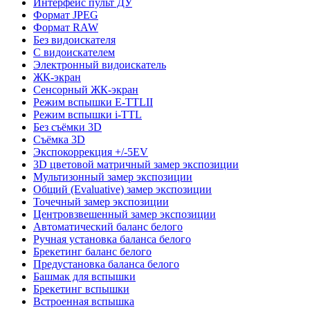
Интерфейс пульт ДУ
Формат JPEG
Формат RAW
Без видоискателя
С видоискателем
Электронный видоискатель
ЖК-экран
Сенсорный ЖК-экран
Режим вспышки E-TTLII
Режим вспышки i-TTL
Без съёмки 3D
Съёмка 3D
Экспокоррекция +/-5EV
3D цветовой матричный замер экспозиции
Мультизонный замер экспозиции
Общий (Evaluative) замер экспозиции
Точечный замер экспозиции
Центровзвешенный замер экспозиции
Автоматический баланс белого
Ручная установка баланса белого
Брекетинг баланс белого
Предустановка баланса белого
Башмак для вспышки
Брекетинг вспышки
Встроенная вспышка