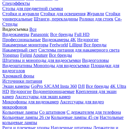
Спецэффекты
Столы для предметной съемки
Стойки и журавли
Стойки для освещения
Журавли
Стойки
универсальные
Штанги, перекладины
Ролики для стоек
Си-
Стенды
Видеосъемка
Все
Видеокамеры
Panasonic
Все бренды
Full HD
Профессиональные
Видеокамеры 4K
Недорогие
Накамерные мониторы
Feelworld
Lilliput
Все бренды
Накамерный свет
Системы питания для накамерного света
Yongnuo
Fujimi
Aputure
Все бренды
Штативы и моноподы для видеосъемки
Видеоголовы
Видеоштативы
Моноподы для видеосъемки
Площадки для
видеоголов
Хромакей фоны
Источники питания
Экшн камеры
GoPro
SJCAM
Insta 360
DJI
Все бренды
4K Ultra
HD
Недорогие
Водонепроницаемые
Крепления для экшн
камер
Аксессуары для экшн камер
Микрофоны для видеокамер
Аксессуары для видео
микрофонов
Кольцевые лампы
Со штативом
C держателем для телефона
Кольцевые лампы 26 см
Кольцевые лампы 45 см
Настольные
кольцевые лампы
Риги и плечевые упоры
Наплечные штативы
Держатели и