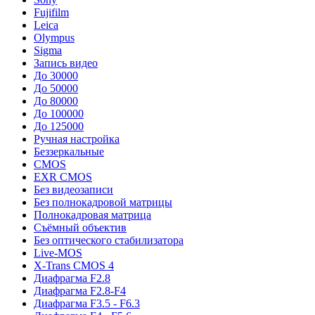
Fujifilm
Leica
Olympus
Sigma
Запись видео
До 30000
До 50000
До 80000
До 100000
До 125000
Ручная настройка
Беззеркальные
CMOS
EXR CMOS
Без видеозаписи
Без полнокадровой матрицы
Полнокадровая матрица
Съёмный объектив
Без оптического стабилизатора
Live-MOS
X-Trans CMOS 4
Диафрагма F2.8
Диафрагма F2.8-F4
Диафрагма F3.5 - F6.3