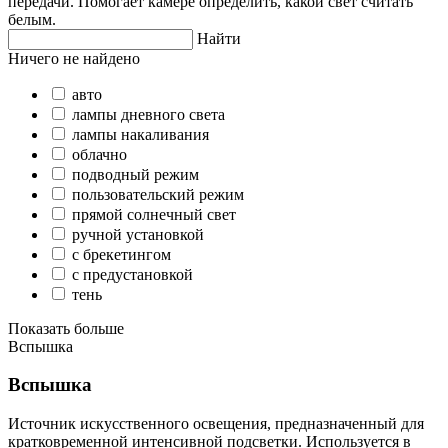
передачи. Помогает камере определить, какой свет считать
белым.
Найти
Ничего не найдено
авто
лампы дневного света
лампы накаливания
облачно
подводный режим
пользовательский режим
прямой солнечный свет
ручной установкой
с брекетингом
с предустановкой
тень
Показать больше
Вспышка
Вспышка
Источник искусственного освещения, предназначенный для
кратковременной интенсивной подсветки. Используется в