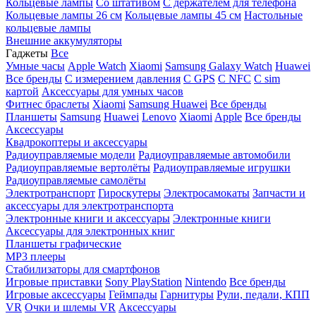
Кольцевые лампы
Со штативом
C держателем для телефона
Кольцевые лампы 26 см
Кольцевые лампы 45 см
Настольные
кольцевые лампы
Внешние аккумуляторы
Гаджеты
Все
Умные часы
Apple Watch
Xiaomi
Samsung Galaxy Watch
Huawei
Все бренды
C измерением давления
C GPS
C NFC
C sim
картой
Аксессуары для умных часов
Фитнес браслеты
Xiaomi
Samsung
Huawei
Все бренды
Планшеты
Samsung
Huawei
Lenovo
Xiaomi
Apple
Все бренды
Аксессуары
Квадрокоптеры и аксессуары
Радиоуправляемые модели
Радиоуправляемые автомобили
Радиоуправляемые вертолёты
Радиоуправляемые игрушки
Радиоуправляемые самолёты
Электротранспорт
Гироскутеры
Электросамокаты
Запчасти и
аксессуары для электротранспорта
Электронные книги и аксессуары
Электронные книги
Аксессуары для электронных книг
Планшеты графические
MP3 плееры
Стабилизаторы для смартфонов
Игровые приставки
Sony PlayStation
Nintendo
Все бренды
Игровые аксессуары
Геймпады
Гарнитуры
Рули, педали, КПП
VR
Очки и шлемы VR
Аксессуары