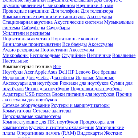
шумоподавлением
С микрофоном
Наушники 3,5 мм
Проводные наушники
Для телефона
Для телевизора
Компьютерные наушники и гарнитуры
Аксессуары
Стационарная акустика
Акустические системы
Музыкальные
системы
Сабвуферы
Саундбары
Усилители и ресиверы
Портативная акустика
Портативные колонки
Виниловые проигрыватели
Все бренды
Аксессуары
Аудио рекордеры
Портастудии
Аксессуары
Микрофоны
Беспроводные
Студийные
Петличные
Вокальные
Настольные
Компьютерная техника
Все
Ноутбуки
Acer
Apple
Asus
Dell
HP
Lenovo
Все бренды
Недорогие
Для учебы
Для работы
Игровые
Мощные
Аксессуары для ноутбуков
Рюкзаки для ноутбуков
Сумки для
ноутбуков
Чехлы для ноутбуков
Подставки для ноутбука
Адаптеры USB портов
Блоки питания для ноутбуков
Прочие
аксессуары для ноутбуков
Сетевое оборудование
Роутеры и маршрутизаторы
Коммутаторы
Сетевые адаптеры
Персональные компьютеры
Комплектующие для ПК, ноутбуков
Процессоры для
компьютера
Кулеры и системы охлаждения
Материнские
платы
Оперативная память (RAM)
Видеокарты
Жесткие