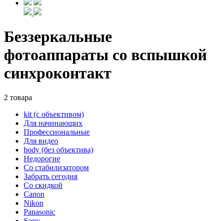
Беззеркальные
фотоаппараты со вспышкой
синхроконтакт
2 товара
kit (с объективом)
Для начинающих
Профессиональные
Для видео
body (без объектива)
Недорогие
Со стабилизатором
Забрать сегодня
Со скидкой
Canon
Nikon
Panasonic
Sony